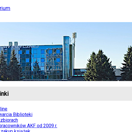
rium
inki
line
arcia Biblioteki
zbiorach
 pracowników AKF od 2009 r.
 zakup książek