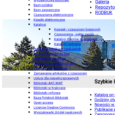
Wydawnictwa Biblioteki
Galeria
Bazy polskie
Repozyto
Bazy zagraniczne
RODBUK
Czasopisma elektroniczne
Książki elektroniczne
Katalogi
Książek i czasopism bieżących
Czasopisma - pełny zasób
Katalog zbiorów specjalnych
Katalogi centralne
Punktacja publikacji naukowych
Dostęp domowy do baz
Konferencje naukowe
Jak opracować bibliografię
Szkolenia biblioteczne
Zamawianie artykułów z czasopism
Usługi dla niepełnosprawnych
Szybkie l
Biblioteki AKF/AWF
Biblioteki w Krakowie
Biblioteki cyfrowe
Katalog on-
Baza Polskich Bibliotek
Godziny otw
Open access
Nowości w 
Licencje Creative Commons
Publikacje
Wyszukiwarki źródeł naukowych
Zaproponuj