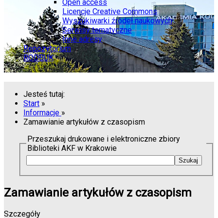
Open access
Licencje Creative Commons
Wyszukiwarki źródeł naukowych
Serwisy tematyczne
Inne adresy
Repozytorium
RODBUK
Jesteś tutaj:
Start
»
Informacje
»
Zamawianie artykułów z czasopism
Przeszukaj drukowane i elektroniczne zbiory
Biblioteki AKF w Krakowie
Zamawianie artykułów z czasopism
Szczegóły