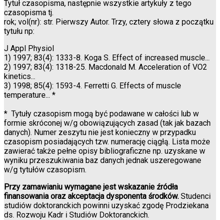
Tytuł czasopisma, następnie wszystkie artykuły z tego
czasopisma tj.
rok; vol(nr): str. Pierwszy Autor. Trzy, cztery słowa z początku
tytułu np:
J Appl Physiol
1) 1997; 83(4): 1333-8. Koga S. Effect of increased muscle...
2) 1997; 83(4): 1318-25. Macdonald M. Acceleration of VO2
kinetics...
3) 1998; 85(4): 1593-4. Ferretti G. Effects of muscle
temperature... *
* Tytuły czasopism mogą być podawane w całości lub w
formie skróconej w/g obowiązujących zasad (tak jak bazach
danych). Numer zeszytu nie jest konieczny w przypadku
czasopism posiadających tzw. numerację ciągłą. Lista może
zawierać także pełne opisy bibliograficzne np. uzyskane w
wyniku przeszukiwania baz danych jednak uszeregowane
w/g tytułów czasopism.
Przy zamawianiu wymagane jest wskazanie źródła
finansowania oraz akceptacja dysponenta środków.
Studenci
studiów doktoranckich powinni uzyskać zgodę Prodziekana
ds. Rozwoju Kadr i Studiów Doktoranckich.