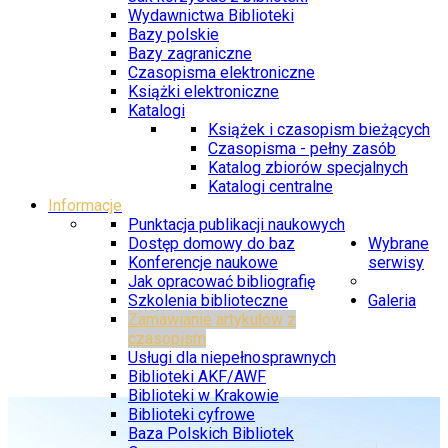
Wydawnictwa Biblioteki
Bazy polskie
Bazy zagraniczne
Czasopisma elektroniczne
Książki elektroniczne
Katalogi
Książek i czasopism bieżących
Czasopisma - pełny zasób
Katalog zbiorów specjalnych
Katalogi centralne
Informacje
Punktacja publikacji naukowych
Dostęp domowy do baz
Wybrane
Konferencje naukowe
serwisy
Jak opracować bibliografię
Szkolenia biblioteczne
Galeria
Zamawianie artykułów z
czasopism
Usługi dla niepełnosprawnych
Biblioteki AKF/AWF
Biblioteki w Krakowie
Biblioteki cyfrowe
Baza Polskich Bibliotek