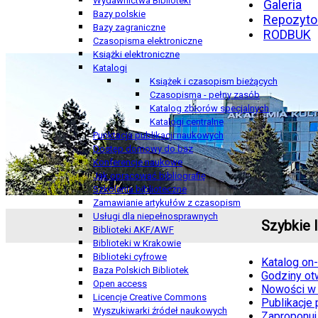
Wydawnictwa Biblioteki
Galeria
Bazy polskie
Repozyto
Bazy zagraniczne
RODBUK
Czasopisma elektroniczne
Książki elektroniczne
Katalogi
Książek i czasopism bieżących
Czasopisma - pełny zasób
Katalog zbiorów specjalnych
Katalogi centralne
Punktacja publikacji naukowych
Dostęp domowy do baz
Konferencje naukowe
Jak opracować bibliografię
Szkolenia biblioteczne
Zamawianie artykułów z czasopism
Usługi dla niepełnosprawnych
Szybkie l
Biblioteki AKF/AWF
Biblioteki w Krakowie
Biblioteki cyfrowe
Katalog on-
Baza Polskich Bibliotek
Godziny otw
Open access
Nowości w 
Licencje Creative Commons
Publikacje
Wyszukiwarki źródeł naukowych
Zaproponuj