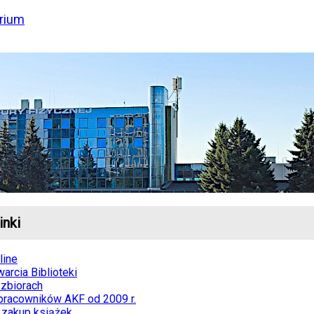
rium
inki
line
arcia Biblioteki
zbiorach
 pracowników AKF od 2009 r.
 zakup książek