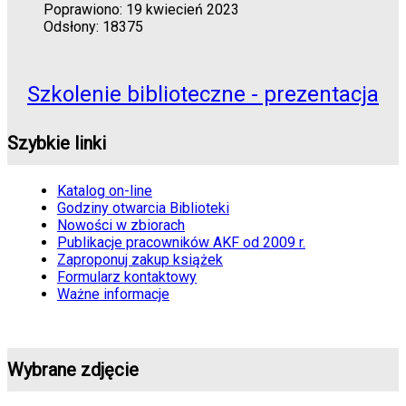
Poprawiono: 19 kwiecień 2023
Odsłony: 18375
Szkolenie biblioteczne - prezentacja
Szybkie linki
Katalog on-line
Godziny otwarcia Biblioteki
Nowości w zbiorach
Publikacje pracowników AKF od 2009 r.
Zaproponuj zakup książek
Formularz kontaktowy
Ważne informacje
Wybrane zdjęcie