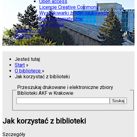
Open access
Licencje Creative Commons
Wyszukiwarki źródeł naukowych
Serwisy tematyczne
Inne adresy
Repozytorium
RODBUK
Jesteś tutaj:
Start
»
O bibliotece
»
Jak korzystać z biblioteki
Przeszukaj drukowane i elektroniczne zbiory
Biblioteki AKF w Krakowie
Jak korzystać z biblioteki
Szczegóły