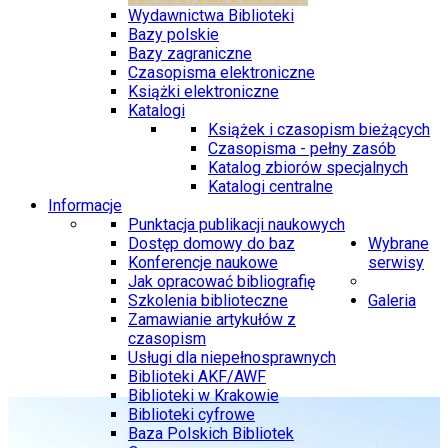
Wydawnictwa Biblioteki
Bazy polskie
Bazy zagraniczne
Czasopisma elektroniczne
Książki elektroniczne
Katalogi
Książek i czasopism bieżących
Czasopisma - pełny zasób
Katalog zbiorów specjalnych
Katalogi centralne
Informacje
Punktacja publikacji naukowych
Dostęp domowy do baz
Wybrane
Konferencje naukowe
serwisy
Jak opracować bibliografię
Szkolenia biblioteczne
Galeria
Zamawianie artykułów z
czasopism
Usługi dla niepełnosprawnych
Biblioteki AKF/AWF
Biblioteki w Krakowie
Biblioteki cyfrowe
Baza Polskich Bibliotek