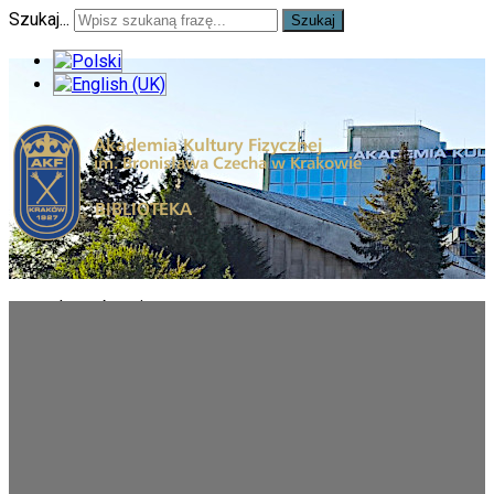
Szukaj...
Szukaj
Jesteś tutaj:
Start
Przeszukaj drukowane i elektroniczne zbiory
Biblioteki AKF w Krakowie
Użytkownik
*