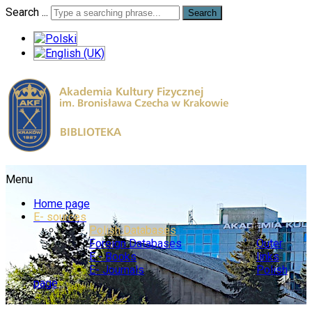
Search ...
Search
Menu
Home page
E- sources
Polish Databases
Foreign Databases
Outer
E - Books
links
E- Journals
Polish
page