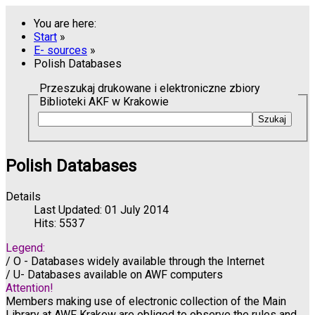
You are here:
Start
»
E- sources
»
Polish Databases
Przeszukaj drukowane i elektroniczne zbiory
Biblioteki AKF w Krakowie
Polish Databases
Details
Last Updated: 01 July 2014
Hits: 5537
Legend:
/ O - Databases widely available through the Internet
/ U- Databases available on AWF computers
Attention!
Members making use of electronic collection of the Main
Library at AWF Krakow are obliged to observe the rules and