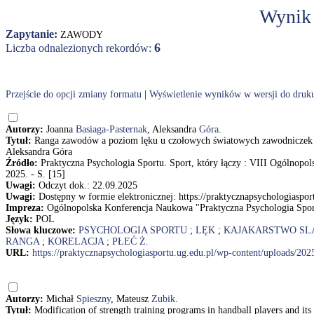
Wynik
Zapytanie:
ZAWODY
6
Liczba odnalezionych rekordów:
Przejście do opcji zmiany formatu
|
Wyświetlenie wyników w wersji do druk
Autorzy:
Joanna
Basiaga-Pasternak
, Aleksandra
Góra
.
Tytuł:
Ranga zawodów a poziom lęku u czołowych światowych zawodniczek k
Aleksandra Góra
Źródło:
Praktyczna Psychologia Sportu. Sport, który łączy : VIII Ogólnopol
2025. - S. [15]
Uwagi:
Odczyt dok.: 22.09.2025
Uwagi:
Dostępny w formie elektronicznej: https://praktycznapsychologiaspo
Impreza:
Ogólnopolska Konferencja Naukowa "Praktyczna Psychologia Sportu
Język:
POL
Słowa kluczowe:
PSYCHOLOGIA SPORTU
;
LĘK
;
KAJAKARSTWO S
RANGA
;
KORELACJA
;
PŁEĆ Ż.
URL:
https://praktycznapsychologiasportu.ug.edu.pl/wp-content/uploads/202
Autorzy:
Michał
Spieszny
, Mateusz
Zubik
.
Tytuł:
Modification of strength training programs in handball players and it