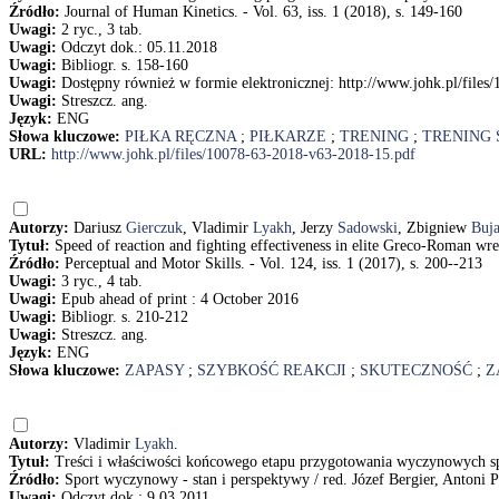
Źródło:
Journal of Human Kinetics. - Vol. 63, iss. 1 (2018), s. 149-160
Uwagi:
2 ryc., 3 tab.
Uwagi:
Odczyt dok.: 05.11.2018
Uwagi:
Bibliogr. s. 158-160
Uwagi:
Dostępny również w formie elektronicznej: http://www.johk.pl/file
Uwagi:
Streszcz. ang.
Język:
ENG
Słowa kluczowe:
PIŁKA RĘCZNA
;
PIŁKARZE
;
TRENING
;
TRENING 
URL:
http://www.johk.pl/files/10078-63-2018-v63-2018-15.pdf
Autorzy:
Dariusz
Gierczuk
, Vladimir
Lyakh
, Jerzy
Sadowski
, Zbigniew
Buj
Tytuł:
Speed of reaction and fighting effectiveness in elite Greco-Roman wr
Źródło:
Perceptual and Motor Skills. - Vol. 124, iss. 1 (2017), s. 200--213
Uwagi:
3 ryc., 4 tab.
Uwagi:
Epub ahead of print : 4 October 2016
Uwagi:
Bibliogr. s. 210-212
Uwagi:
Streszcz. ang.
Język:
ENG
Słowa kluczowe:
ZAPASY
;
SZYBKOŚĆ REAKCJI
;
SKUTECZNOŚĆ
;
Z
Autorzy:
Vladimir
Lyakh
.
Tytuł:
Treści i właściwości końcowego etapu przygotowania wyczynowych 
Źródło:
Sport wyczynowy - stan i perspektywy / red. Józef Bergier, Antoni P
Uwagi:
Odczyt dok.: 9.03.2011