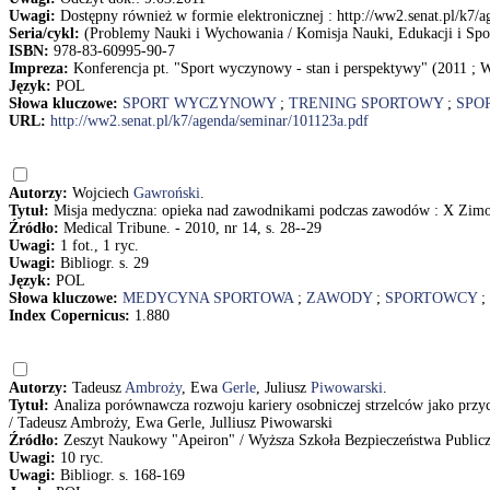
Uwagi:
Dostępny również w formie elektronicznej : http://ww2.senat.pl/k7/
Seria/cykl:
(Problemy Nauki i Wychowania / Komisja Nauki, Edukacji i Spor
ISBN:
978-83-60995-90-7
Impreza:
Konferencja pt. "Sport wyczynowy - stan i perspektywy" (2011 ; 
Język:
POL
Słowa kluczowe:
SPORT WYCZYNOWY
;
TRENING SPORTOWY
;
SPO
URL:
http://ww2.senat.pl/k7/agenda/seminar/101123a.pdf
Autorzy:
Wojciech
Gawroński
.
Tytuł:
Misja medyczna: opieka nad zawodnikami podczas zawodów : X Zim
Źródło:
Medical Tribune. - 2010, nr 14, s. 28--29
Uwagi:
1 fot., 1 ryc.
Uwagi:
Bibliogr. s. 29
Język:
POL
Słowa kluczowe:
MEDYCYNA SPORTOWA
;
ZAWODY
;
SPORTOWCY
;
Index Copernicus:
1.880
Autorzy:
Tadeusz
Ambroży
, Ewa
Gerle
, Juliusz
Piwowarski
.
Tytuł:
Analiza porównawcza rozwoju kariery osobniczej strzelców jako pr
/ Tadeusz Ambroży, Ewa Gerle, Julliusz Piwowarski
Źródło:
Zeszyt Naukowy "Apeiron" / Wyższa Szkoła Bezpieczeństwa Publiczn
Uwagi:
10 ryc.
Uwagi:
Bibliogr. s. 168-169