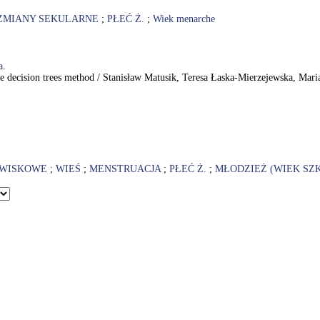
ZMIANY SEKULARNE
;
PŁEĆ Ż.
;
Wiek menarche
a
.
the decision trees method / Stanisław Matusik, Teresa Łaska-Mierzejewska, Mar
OWISKOWE
;
WIEŚ
;
MENSTRUACJA
;
PŁEĆ Ż.
;
MŁODZIEŻ (WIEK SZ