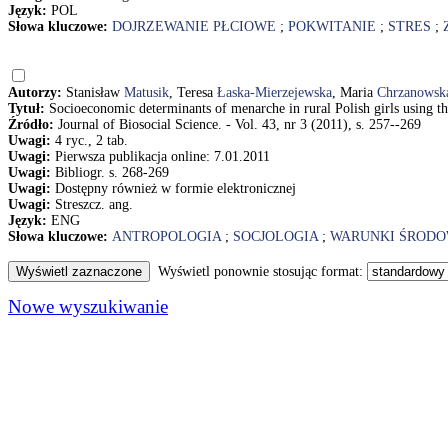
Język:
POL
Słowa kluczowe:
DOJRZEWANIE PŁCIOWE
;
POKWITANIE
;
STRES
;
Autorzy:
Stanisław
Matusik
, Teresa
Łaska-Mierzejewska
, Maria
Chrzanowsk
Tytuł:
Socioeconomic determinants of menarche in rural Polish girls using 
Źródło:
Journal of Biosocial Science. - Vol. 43, nr 3 (2011), s. 257--269
Uwagi:
4 ryc., 2 tab.
Uwagi:
Pierwsza publikacja online: 7.01.2011
Uwagi:
Bibliogr. s. 268-269
Uwagi:
Dostępny również w formie elektronicznej
Uwagi:
Streszcz. ang.
Język:
ENG
Słowa kluczowe:
ANTROPOLOGIA
;
SOCJOLOGIA
;
WARUNKI ŚROD
Wyświetl ponownie stosując format:
Nowe wyszukiwanie