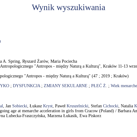
Wynik wyszukiwania
u
ra A. Spring, Ryszard Żarów, Maria Pociecha
tropologicznego "Antropos - między Naturą a Kulturą", Kraków 11-13 wrześn
ologicznego "Antropos - między Naturą a Kulturą" (47 ; 2019 ; Kraków)
ZYKO
;
DYSFUNKCJA
;
ZMIANY SEKULARNE
;
PŁEĆ Ż.
;
Wiek menarch
al
, Jan
Sobiecki
, Łukasz
Kryst
, Paweł
Kruszelnicki
, Stefan
Cichocki
, Natalia
K
oing age at menarche acceleration in girls from Cracow (Poland) / Barbara 
tyna Lubecka-Fraszczyńska, Marzena Łukasik, Ewa Piskorz