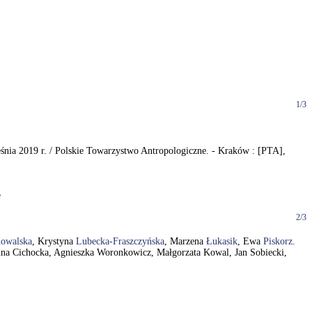
1/3
ia 2019 r. / Polskie Towarzystwo Antropologiczne. - Kraków : [PTA],
e
2/3
owalska
, Krystyna
Lubecka-Fraszczyńska
, Marzena
Łukasik
, Ewa
Piskorz
.
Anna Cichocka, Agnieszka Woronkowicz, Małgorzata Kowal, Jan Sobiecki,