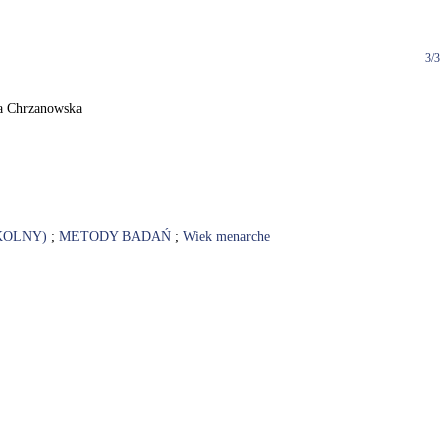
3/3
ia Chrzanowska
KOLNY)
;
METODY BADAŃ
;
Wiek menarche