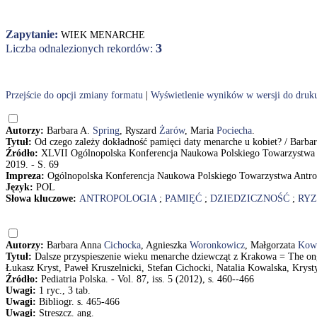
Zapytanie:
WIEK MENARCHE
3
Liczba odnalezionych rekordów:
Przejście do opcji zmiany formatu
|
Wyświetlenie wyników w wersji do druk
Autorzy:
Barbara A.
Spring
, Ryszard
Żarów
, Maria
Pociecha
.
Tytuł:
Od czego zależy dokładność pamięci daty menarche u kobiet? / Barba
Źródło:
XLVII Ogólnopolska Konferencja Naukowa Polskiego Towarzystwa An
2019. - S. 69
Impreza:
Ogólnopolska Konferencja Naukowa Polskiego Towarzystwa Antrop
Język:
POL
Słowa kluczowe:
ANTROPOLOGIA
;
PAMIĘĆ
;
DZIEDZICZNOŚĆ
;
RY
Autorzy:
Barbara Anna
Cichocka
, Agnieszka
Woronkowicz
, Małgorzata
Kow
Tytuł:
Dalsze przyspieszenie wieku menarche dziewcząt z Krakowa = The ong
Łukasz Kryst, Paweł Kruszelnicki, Stefan Cichocki, Natalia Kowalska, Krys
Źródło:
Pediatria Polska. - Vol. 87, iss. 5 (2012), s. 460--466
Uwagi:
1 ryc., 3 tab.
Uwagi:
Bibliogr. s. 465-466
Uwagi:
Streszcz. ang.