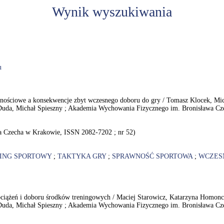
Wynik wyszukiwania
u
awnościowe a konsekwencje zbyt wczesnego doboru do gry / Tomasz Klocek, Mi
Duda, Michał Spieszny ; Akademia Wychowania Fizycznego im. Bronisława Czec
a Czecha w Krakowie, ISSN 2082-7202 ; nr 52)
ING SPORTOWY
;
TAKTYKA GRY
;
SPRAWNOŚĆ SPORTOWA
;
WCZESN
ciążeń i doboru środków treningowych / Maciej Starowicz, Katarzyna Homonc
Duda, Michał Spieszny ; Akademia Wychowania Fizycznego im. Bronisława Czec