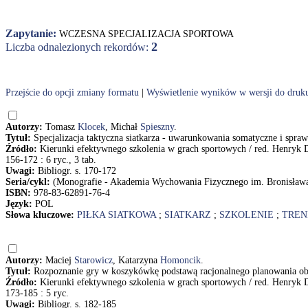
Zapytanie:
WCZESNA SPECJALIZACJA SPORTOWA
2
Liczba odnalezionych rekordów:
Przejście do opcji zmiany formatu
|
Wyświetlenie wyników w wersji do druk
Autorzy:
Tomasz
Klocek
, Michał
Spieszny
.
Tytuł:
Specjalizacja taktyczna siatkarza - uwarunkowania somatyczne i spr
Źródło:
Kierunki efektywnego szkolenia w grach sportowych / red. Henryk 
156-172 : 6 ryc., 3 tab.
Uwagi:
Bibliogr. s. 170-172
Seria/cykl:
(Monografie - Akademia Wychowania Fizycznego im. Bronisław
ISBN:
978-83-62891-76-4
Język:
POL
Słowa kluczowe:
PIŁKA SIATKOWA
;
SIATKARZ
;
SZKOLENIE
;
TREN
Autorzy:
Maciej
Starowicz
, Katarzyna
Homoncik
.
Tytuł:
Rozpoznanie gry w koszykówkę podstawą racjonalnego planowania ob
Źródło:
Kierunki efektywnego szkolenia w grach sportowych / red. Henryk 
173-185 : 5 ryc.
Uwagi:
Bibliogr. s. 182-185