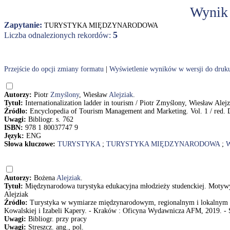
Wynik
Zapytanie:
TURYSTYKA MIĘDZYNARODOWA
5
Liczba odnalezionych rekordów:
Przejście do opcji zmiany formatu
|
Wyświetlenie wyników w wersji do druk
Autorzy:
Piotr
Zmyślony
, Wiesław
Alejziak
.
Tytuł:
Internationalization ladder in tourism / Piotr Zmyślony, Wiesław Alejz
Źródło:
Encyclopedia of Tourism Management and Marketing. Vol. 1 / red. Di
Uwagi:
Bibliogr. s. 762
ISBN:
978 1 80037747 9
Język:
ENG
Słowa kluczowe:
TURYSTYKA
;
TURYSTYKA MIĘDZYNARODOWA
;
Autorzy:
Bożena
Alejziak
.
Tytuł:
Międzynarodowa turystyka edukacyjna młodzieży studenckiej. Motywy w
Alejziak
Źródło:
Turystyka w wymiarze międzynarodowym, regionalnym i lokalnym = In
Kowalskiej i Izabeli Kapery. - Kraków : Oficyna Wydawnicza AFM, 2019. - S
Uwagi:
Bibliogr. przy pracy
Uwagi:
Streszcz. ang., pol.