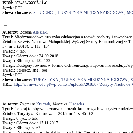
ISBN:
978-83-66007-11-6
Język:
POL
Słowa kluczowe:
STUDENCI
;
TURYSTYKA MIĘDZYNARODOWA
;
MO
Autorzy:
Bożena
Alejziak
.
Tytuł:
Międzynarodowa turystyka edukacyjna a rozwój osobisty i zawodowy m
Źródło:
Zeszyty Naukowe Małopolskiej Wyższej Szkoły Ekonomicznej w Tarn
37, nr 1 (2018), s. 115--134
Uwagi:
4 tab.
Uwagi:
Odczyt dok.: 24.09.2018
Uwagi:
Bibliogr. s. 132-133
Uwagi:
Dostępny również w formie elektronicznej: http://zn.mwse.edu.pl/
Uwagi:
Streszcz. ang., pol.
Język:
POL
Słowa kluczowe:
TURYSTYKA
;
TURYSTYKA MIĘDZYNARODOWA
;
URL:
http://zn.mwse.edu.pl/wp-content/uploads/2018/07/Zeszyty-Naukowe-
Autorzy:
Zygmunt
Kruczek
, Veronika
Ulanecka
.
Tytuł:
Co kraj to obyczaj - znaczenie różnic kulturowych w turystyce międ
Źródło:
Turystyka Kulturowa. - 2015, nr 1, s. 45--62
Uwagi:
8 ryc., 3 tab.
Uwagi:
Odczyt dok.: 17.11.2017
Uwagi:
Bibliogr. s. 62
Uwagi:
Dostępny w formie elektronicznej: http://turystykakulturowa.org/ojs/