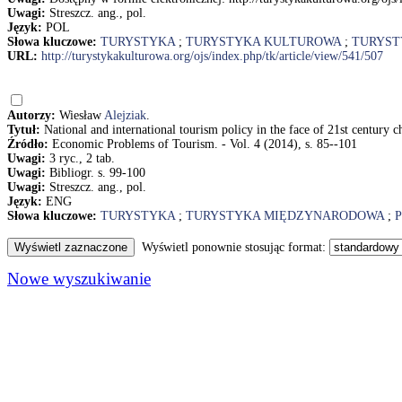
Uwagi:
Streszcz. ang., pol.
Język:
POL
Słowa kluczowe:
TURYSTYKA
;
TURYSTYKA KULTUROWA
;
TURYST
URL:
http://turystykakulturowa.org/ojs/index.php/tk/article/view/541/507
Autorzy:
Wiesław
Alejziak
.
Tytuł:
National and international tourism policy in the face of 21st century c
Źródło:
Economic Problems of Tourism. - Vol. 4 (2014), s. 85--101
Uwagi:
3 ryc., 2 tab.
Uwagi:
Bibliogr. s. 99-100
Uwagi:
Streszcz. ang., pol.
Język:
ENG
Słowa kluczowe:
TURYSTYKA
;
TURYSTYKA MIĘDZYNARODOWA
;
Wyświetl ponownie stosując format:
Nowe wyszukiwanie