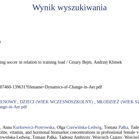
Wynik wyszukiwania
u
ing soccer in relation to training load / Cezary Bejm, Andrzej Klimek
df-207460-139631?filename=Dynamics-of-Change-in-Aer.pdf
LENOWY
;
DZIECI (WIEK WCZESNOSZKOLNY)
;
MŁODZIEŻ (WIEK S
ange-in-Aer.pdf
i
, Anna
Kurkiewicz-Piotrowska
, Olga
Czerwińska-Ledwig
, Tomasz
Pałka
, Tad
olite, vitamin, and hormonal biomarker concentrations in professional female 
erwińska-Ledwig, Tomasz Pałka, Tadeusz Ambroży, Wojciech Czarny, Wojciec