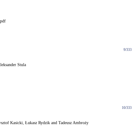
.pdf
9/333
leksander Stula
10/333
rzysztof Kasicki, Łukasz Rydzik and Tadeusz Ambroży