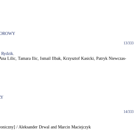
POROWY
13/333
z
Rydzik
.
 Ana Lilic, Tamara Ilic, Ismail Ilbak, Krzysztof Kasicki, Patryk Niewczas-
RY
14/333
ktroniczny] / Aleksander Drwal and Marcin Maciejczyk