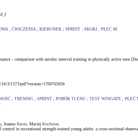
_d_f
OWA
;
ĆWICZENIA
;
KIERUNEK
;
SPRINT
;
SKOKI
;
PŁEĆ M.
ormance - comparison with aerobic interval training in physically active men 
7/16/3/1373/pdf?version=1769765656
NOŚĆ
;
TRENING
;
SPRINT
;
POBÓR TLENU
;
TEST WINGATE
;
PŁEĆ 
6
y
, Joanna
Baran
, Maciej
Kochman
.
al control in recreational strength-trained young adults: a cross-sectional obse