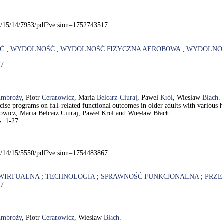
7/15/14/7953/pdf?version=1752743517
Ć
;
WYDOLNOŚĆ
;
WYDOLNOŚĆ FIZYCZNA AEROBOWA
;
WYDOLNO
17
mbroży
, Piotr
Ceranowicz
, Maria
Belcarz-Ciuraj
, Paweł
Król
, Wiesław
Błach
.
ercise programs on fall-related functional outcomes in older adults with various
owicz, Maria Belcarz Ciuraj, Paweł Król and Wiesław Błach
s. 1-27
3/14/15/5550/pdf?version=1754483867
WIRTUALNA
;
TECHNOLOGIA
;
SPRAWNOŚĆ FUNKCJONALNA
;
PRZE
67
mbroży
, Piotr
Ceranowicz
, Wiesław
Błach
.