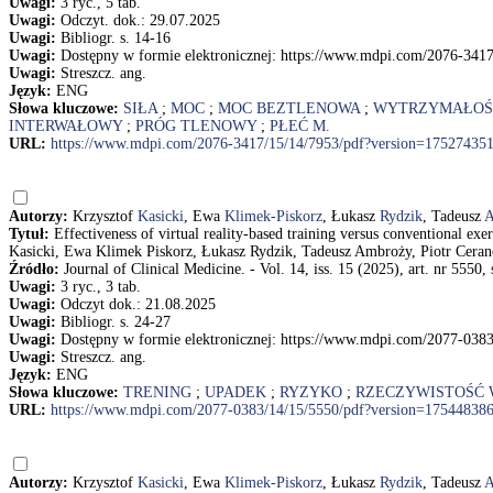
Uwagi:
3 ryc., 5 tab.
Uwagi:
Odczyt. dok.: 29.07.2025
Uwagi:
Bibliogr. s. 14-16
Uwagi:
Dostępny w formie elektronicznej: https://www.mdpi.com/2076-341
Uwagi:
Streszcz. ang.
Język:
ENG
Słowa kluczowe:
SIŁA
;
MOC
;
MOC BEZTLENOWA
;
WYTRZYMAŁOŚ
INTERWAŁOWY
;
PRÓG TLENOWY
;
PŁEĆ M.
URL:
https://www.mdpi.com/2076-3417/15/14/7953/pdf?version=17527435
Autorzy:
Krzysztof
Kasicki
, Ewa
Klimek-Piskorz
, Łukasz
Rydzik
, Tadeusz
A
Tytuł:
Effectiveness of virtual reality-based training versus conventional ex
Kasicki, Ewa Klimek Piskorz, Łukasz Rydzik, Tadeusz Ambroży, Piotr Ceran
Źródło:
Journal of Clinical Medicine. - Vol. 14, iss. 15 (2025), art. nr 5550, 
Uwagi:
3 ryc., 3 tab.
Uwagi:
Odczyt dok.: 21.08.2025
Uwagi:
Bibliogr. s. 24-27
Uwagi:
Dostępny w formie elektronicznej: https://www.mdpi.com/2077-038
Uwagi:
Streszcz. ang.
Język:
ENG
Słowa kluczowe:
TRENING
;
UPADEK
;
RYZYKO
;
RZECZYWISTOŚĆ 
URL:
https://www.mdpi.com/2077-0383/14/15/5550/pdf?version=17544838
Autorzy:
Krzysztof
Kasicki
, Ewa
Klimek-Piskorz
, Łukasz
Rydzik
, Tadeusz
A