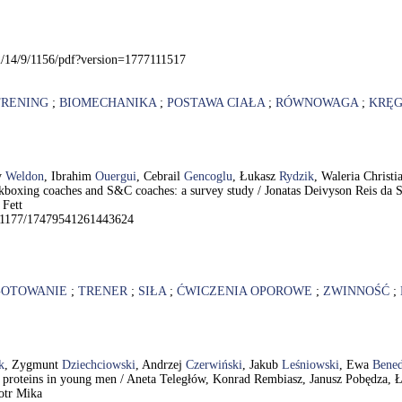
2/14/9/1156/pdf?version=1777111517
TRENING
;
BIOMECHANIKA
;
POSTAWA CIAŁA
;
RÓWNOWAGA
;
KRĘG
y
Weldon
, Ibrahim
Ouergui
, Cebrail
Gencoglu
, Łukasz
Rydzik
, Waleria Christ
ckboxing coaches and S&C coaches: a survey study / Jonatas Deivyson Reis da
 Fett
10.1177/17479541261443624
GOTOWANIE
;
TRENER
;
SIŁA
;
ĆWICZENIA OPOROWE
;
ZWINNOŚĆ
;
k
, Zygmunt
Dziechciowski
, Andrzej
Czerwiński
, Jakub
Leśniowski
, Ewa
Bene
m proteins in young men / Aneta Teległów, Konrad Rembiasz, Janusz Pobędza,
otr Mika