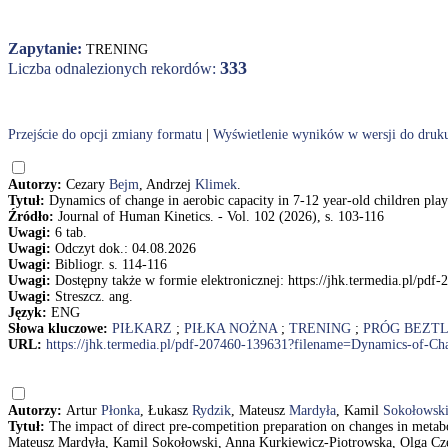
Zapytanie:
TRENING
333
Liczba odnalezionych rekordów:
Przejście do opcji zmiany formatu
|
Wyświetlenie wyników w wersji do druk
Autorzy:
Cezary
Bejm
, Andrzej
Klimek
.
Tytuł:
Dynamics of change in aerobic capacity in 7-12 year-old children play
Źródło:
Journal of Human Kinetics. - Vol. 102 (2026), s. 103-116
Uwagi:
6 tab.
Uwagi:
Odczyt dok.: 04.08.2026
Uwagi:
Bibliogr. s. 114-116
Uwagi:
Dostępny także w formie elektronicznej: https://jhk.termedia.pl/p
Uwagi:
Streszcz. ang.
Język:
ENG
Słowa kluczowe:
PIŁKARZ
;
PIŁKA NOŻNA
;
TRENING
;
PRÓG BEZT
URL:
https://jhk.termedia.pl/pdf-207460-139631?filename=Dynamics-of-Ch
Autorzy:
Artur
Płonka
, Łukasz
Rydzik
, Mateusz
Mardyła
, Kamil
Sokołowsk
Tytuł:
The impact of direct pre-competition preparation on changes in metab
Mateusz Mardyła, Kamil Sokołowski, Anna Kurkiewicz-Piotrowska, Olga Cz