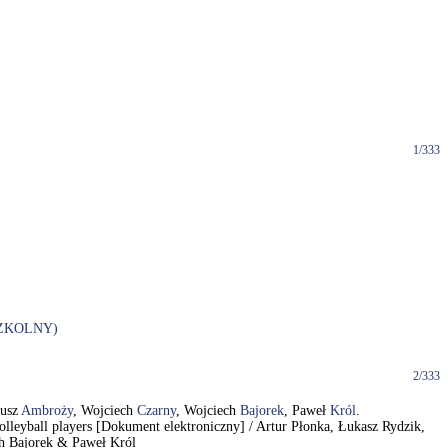
1/333
ZKOLNY)
2/333
eusz
Ambroży
, Wojciech
Czarny
, Wojciech
Bajorek
, Paweł
Król
.
volleyball players [Dokument elektroniczny] / Artur Płonka, Łukasz Rydzik,
h Bajorek & Paweł Król