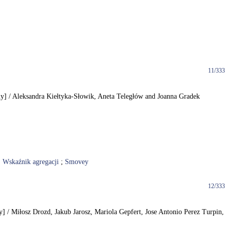
11/333
zny] / Aleksandra Kiełtyka-Słowik, Aneta Teległów and Joanna Gradek
;
Wskaźnik agregacji
;
Smovey
12/333
ny] / Miłosz Drozd, Jakub Jarosz, Mariola Gepfert, Jose Antonio Perez Turpin,