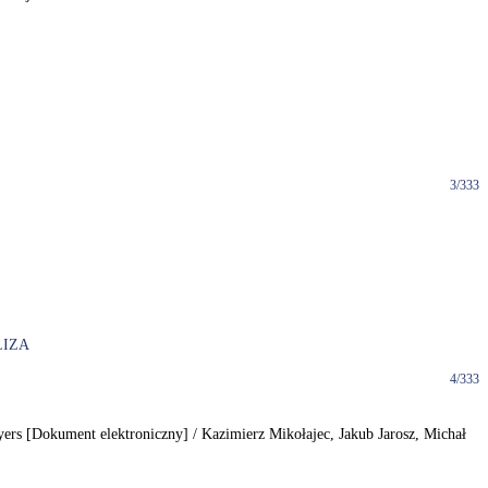
3/333
IZA
4/333
layers [Dokument elektroniczny] / Kazimierz Mikołajec, Jakub Jarosz, Michał