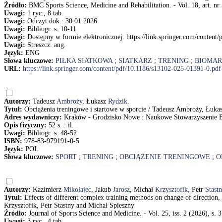
Źródło:
BMC Sports Science, Medicine and Rehabilitation. - Vol. 18, art. nr 
Uwagi:
1 ryc., 8 tab.
Uwagi:
Odczyt dok.: 30.01.2026
Uwagi:
Bibliogr. s. 10-11
Uwagi:
Dostępny w formie elektronicznej: https://link.springer.com/conten
Uwagi:
Streszcz. ang.
Język:
ENG
Słowa kluczowe:
PIŁKA SIATKOWA
;
SIATKARZ
;
TRENING
;
BIOMAR
URL:
https://link.springer.com/content/pdf/10.1186/s13102-025-01391-0.pdf
Autorzy:
Tadeusz
Ambroży
, Łukasz
Rydzik
.
Tytuł:
Obciążenia treningowe i startowe w sporcie / Tadeusz Ambroży, Łuka
Adres wydawniczy:
Kraków - Grodzisko Nowe : Naukowe Stowarzyszenie B
Opis fizyczny:
52 s. : il.
Uwagi:
Bibliogr. s. 48-52
ISBN:
978-83-979191-0-5
Język:
POL
Słowa kluczowe:
SPORT
;
TRENING
;
OBCIĄŻENIE TRENINGOWE
;
O
Autorzy:
Kazimierz
Mikołajec
, Jakub
Jarosz
, Michał
Krzysztofik
, Petr
Stast
Tytuł:
Effects of different complex training methods on change of direction,
Krzysztofik, Petr Stastny and Michał Spieszny
Źródło:
Journal of Sports Science and Medicine. - Vol. 25, iss. 2 (2026), s. 
Uwagi:
3 ryc., 4 tab.