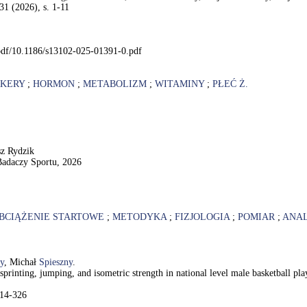
31 (2026), s. 1-11
t/pdf/10.1186/s13102-025-01391-0.pdf
KERY
;
HORMON
;
METABOLIZM
;
WITAMINY
;
PŁEĆ Ż.
sz Rydzik
adaczy Sportu, 2026
BCIĄŻENIE STARTOWE
;
METODYKA
;
FIZJOLOGIA
;
POMIAR
;
ANAL
ny
, Michał
Spieszny
.
 sprinting, jumping, and isometric strength in national level male basketball p
314-326