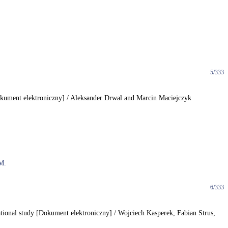
5/333
[Dokument elektroniczny] / Aleksander Drwal and Marcin Maciejczyk
M.
6/333
rvational study [Dokument elektroniczny] / Wojciech Kasperek, Fabian Strus,