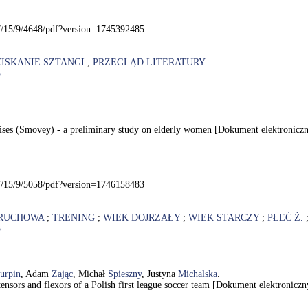
7/15/9/4648/pdf?version=1745392485
ISKANIE SZTANGI
;
PRZEGLĄD LITERATURY
5
rcises (Smovey) - a preliminary study on elderly women [Dokument elektronic
7/15/9/5058/pdf?version=1746158483
RUCHOWA
;
TRENING
;
WIEK DOJRZAŁY
;
WIEK STARCZY
;
PŁEĆ Ż.
3
urpin
, Adam
Zając
, Michał
Spieszny
, Justyna
Michalska
.
tensors and flexors of a Polish first league soccer team [Dokument elektronicz