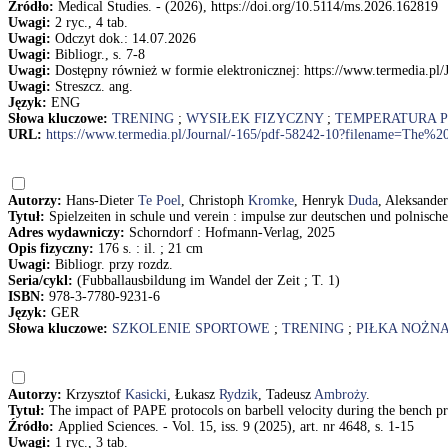
Źródło:
Medical Studies. - (2026), https://doi.org/10.5114/ms.2026.162819
Uwagi:
2 ryc., 4 tab.
Uwagi:
Odczyt dok.: 14.07.2026
Uwagi:
Bibliogr., s. 7-8
Uwagi:
Dostępny również w formie elektronicznej: https://www.termedia
Uwagi:
Streszcz. ang.
Język:
ENG
Słowa kluczowe:
TRENING
;
WYSIŁEK FIZYCZNY
;
TEMPERATURA 
URL:
https://www.termedia.pl/Journal/-165/pdf-58242-10?filename=The
Autorzy:
Hans-Dieter
Te Poel
, Christoph
Kromke
, Henryk
Duda
, Aleksande
Tytuł:
Spielzeiten in schule und verein : impulse zur deutschen und polnisc
Adres wydawniczy:
Schorndorf : Hofmann-Verlag, 2025
Opis fizyczny:
176 s. : il. ; 21 cm
Uwagi:
Bibliogr. przy rozdz.
Seria/cykl:
(Fubballausbildung im Wandel der Zeit ; T. 1)
ISBN:
978-3-7780-9231-6
Język:
GER
Słowa kluczowe:
SZKOLENIE SPORTOWE
;
TRENING
;
PIŁKA NOŻN
Autorzy:
Krzysztof
Kasicki
, Łukasz
Rydzik
, Tadeusz
Ambroży
.
Tytuł:
The impact of PAPE protocols on barbell velocity during the bench pr
Źródło:
Applied Sciences. - Vol. 15, iss. 9 (2025), art. nr 4648, s. 1-15
Uwagi:
1 ryc., 3 tab.