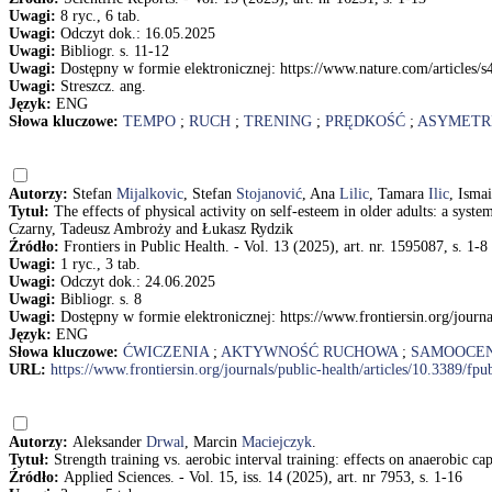
Uwagi:
8 ryc., 6 tab.
Uwagi:
Odczyt dok.: 16.05.2025
Uwagi:
Bibliogr. s. 11-12
Uwagi:
Dostępny w formie elektronicznej: https://www.nature.com/articles/
Uwagi:
Streszcz. ang.
Język:
ENG
Słowa kluczowe:
TEMPO
;
RUCH
;
TRENING
;
PRĘDKOŚĆ
;
ASYMETR
Autorzy:
Stefan
Mijalkovic
, Stefan
Stojanović
, Ana
Lilic
, Tamara
Ilic
, Isma
Tytuł:
The effects of physical activity on self-esteem in older adults: a sys
Czarny, Tadeusz Ambroży and Łukasz Rydzik
Źródło:
Frontiers in Public Health. - Vol. 13 (2025), art. nr. 1595087, s. 1-8
Uwagi:
1 ryc., 3 tab.
Uwagi:
Odczyt dok.: 24.06.2025
Uwagi:
Bibliogr. s. 8
Uwagi:
Dostępny w formie elektronicznej: https://www.frontiersin.org/journ
Język:
ENG
Słowa kluczowe:
ĆWICZENIA
;
AKTYWNOŚĆ RUCHOWA
;
SAMOOCE
URL:
https://www.frontiersin.org/journals/public-health/articles/10.3389/f
Autorzy:
Aleksander
Drwal
, Marcin
Maciejczyk
.
Tytuł:
Strength training vs. aerobic interval training: effects on anaerobic
Źródło:
Applied Sciences. - Vol. 15, iss. 14 (2025), art. nr 7953, s. 1-16