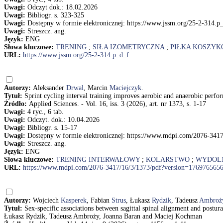
Uwagi:
Odczyt dok.: 18.02.2026
Uwagi:
Bibliogr. s. 323-325
Uwagi:
Dostępny w formie elektronicznej: https://www.jssm.org/25-2-314.p
Uwagi:
Streszcz. ang.
Język:
ENG
Słowa kluczowe:
TRENING
;
SIŁA IZOMETRYCZNA
;
PIŁKA KOSZYK
URL:
https://www.jssm.org/25-2-314.p_d_f
Autorzy:
Aleksander
Drwal
, Marcin
Maciejczyk
.
Tytuł:
Sprint cycling interval training improves aerobic and anaerobic perf
Źródło:
Applied Sciences. - Vol. 16, iss. 3 (2026), art. nr 1373, s. 1-17
Uwagi:
4 ryc., 6 tab.
Uwagi:
Odczyt. dok.: 10.04.2026
Uwagi:
Bibliogr. s. 15-17
Uwagi:
Dostępny w formie elektronicznej: https://www.mdpi.com/2076-341
Uwagi:
Streszcz. ang.
Język:
ENG
Słowa kluczowe:
TRENING INTERWAŁOWY
;
KOLARSTWO
;
WYDOL
URL:
https://www.mdpi.com/2076-3417/16/3/1373/pdf?version=176976565
Autorzy:
Wojciech
Kasperek
, Fabian
Strus
, Łukasz
Rydzik
, Tadeusz
Ambroż
Tytuł:
Sex-specific associations between sagittal spinal alignment and postur
Łukasz Rydzik, Tadeusz Ambroży, Joanna Baran and Maciej Kochman