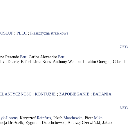
OSŁUP
;
PŁEĆ
;
Płaszczyzna strzałkowa
7/333
iane Rezende
Fett
, Carlos Alexandre
Fett
.
 Silva Duarte, Rafael Lima Kons, Anthony Weldon, Ibrahim Ouergui, Cebrail
ELASTYCZNOŚĆ
;
KONTUZJE
;
ZAPOBIEGANIE
;
BADANIA
8/333
dyk-Lorens
, Krzysztof
Reinfuss
, Jakub
Marchewka
, Piotr
Mika
.
 Łucja Droździk, Zygmunt Dziechciowski, Andrzej Czerwiński, Jakub