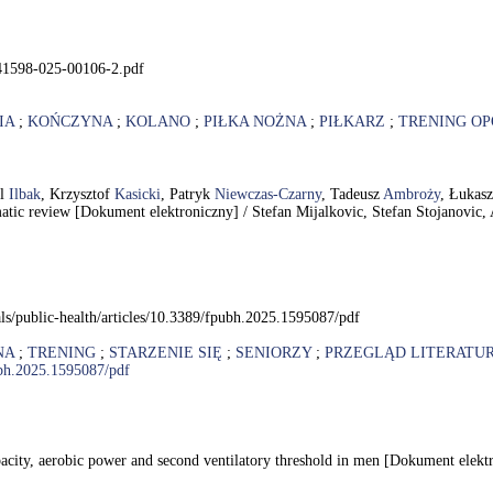
s41598-025-00106-2.pdf
IA
;
KOŃCZYNA
;
KOLANO
;
PIŁKA NOŻNA
;
PIŁKARZ
;
TRENING O
il
Ilbak
, Krzysztof
Kasicki
, Patryk
Niewczas-Czarny
, Tadeusz
Ambroży
, Łukas
tematic review [Dokument elektroniczny] / Stefan Mijalkovic, Stefan Stojanovic,
als/public-health/articles/10.3389/fpubh.2025.1595087/pdf
NA
;
TRENING
;
STARZENIE SIĘ
;
SENIORZY
;
PRZEGLĄD LITERATU
pubh.2025.1595087/pdf
 capacity, aerobic power and second ventilatory threshold in men [Dokument ele