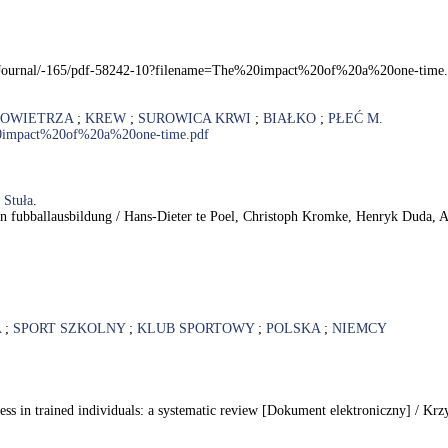
.pl/Journal/-165/pdf-58242-10?filename=The%20impact%20of%20a%20one-time
POWIETRZA
;
KREW
;
SUROWICA KRWI
;
BIAŁKO
;
PŁEĆ M.
%20impact%20of%20a%20one-time.pdf
r
Stuła
.
hen fubballausbildung / Hans-Dieter te Poel, Christoph Kromke, Henryk Duda, A
A
;
SPORT SZKOLNY
;
KLUB SPORTOWY
;
POLSKA
;
NIEMCY
ess in trained individuals: a systematic review [Dokument elektroniczny] / K