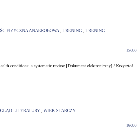
ŚĆ FIZYCZNA ANAEROBOWA
;
TRENING
;
TRENING
15/333
 health conditions: a systematic review [Dokument elektroniczny] / Krzysztof
GLĄD LITERATURY
;
WIEK STARCZY
16/333