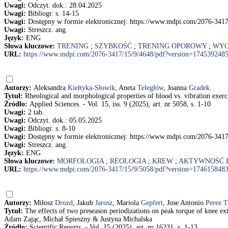
Uwagi:
Odczyt. dok.: 28.04.2025
Uwagi:
Bibliogr. s. 14-15
Uwagi:
Dostępny w formie elektronicznej: https://www.mdpi.com/2076-341
Uwagi:
Streszcz. ang.
Język:
ENG
Słowa kluczowe:
TRENING
;
SZYBKOŚĆ
;
TRENING OPOROWY
;
WYC
URL:
https://www.mdpi.com/2076-3417/15/9/4648/pdf?version=174539248
Autorzy:
Aleksandra
Kiełtyka-Słowik
, Aneta
Teległów
, Joanna
Gradek
.
Tytuł:
Rheological and morphological properties of blood vs. vibration exe
Źródło:
Applied Sciences. - Vol. 15, iss. 9 (2025), art. nr 5058, s. 1-10
Uwagi:
2 tab.
Uwagi:
Odczyt. dok.: 05.05.2025
Uwagi:
Bibliogr. s. 8-10
Uwagi:
Dostępny w formie elektronicznej: https://www.mdpi.com/2076-341
Uwagi:
Streszcz. ang.
Język:
ENG
Słowa kluczowe:
MORFOLOGIA
;
REOLOGIA
;
KREW
;
AKTYWNOŚĆ 
URL:
https://www.mdpi.com/2076-3417/15/9/5058/pdf?version=174615848
Autorzy:
Miłosz
Drozd
, Jakub
Jarosz
, Mariola
Gepfert
, Jose Antonio
Perez T
Tytuł:
The effects of two preseason periodizations on peak torque of knee ex
Adam Zając, Michał Spieszny & Justyna Michalska
Źródło:
Scientific Reports. - Vol. 15 (2025), art. nr 16231, s. 1-13