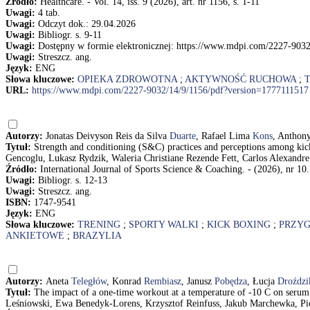
Źródło:
Healthcare. - Vol. 14, iss. 9 (2026), art. nr 1156, s. 1-11
Uwagi:
4 tab.
Uwagi:
Odczyt dok.: 29.04.2026
Uwagi:
Bibliogr. s. 9-11
Uwagi:
Dostępny w formie elektronicznej: https://www.mdpi.com/2227-903
Uwagi:
Streszcz. ang.
Język:
ENG
Słowa kluczowe:
OPIEKA ZDROWOTNA
;
AKTYWNOŚĆ RUCHOWA
;
URL:
https://www.mdpi.com/2227-9032/14/9/1156/pdf?version=1777111517
Autorzy:
Jonatas Deivyson Reis da Silva
Duarte
, Rafael Lima
Kons
, Anthon
Tytuł:
Strength and conditioning (S&C) practices and perceptions among ki
Gencoglu, Lukasz Rydzik, Waleria Christiane Rezende Fett, Carlos Alexandre
Źródło:
International Journal of Sports Science & Coaching. - (2026), nr 
Uwagi:
Bibliogr. s. 12-13
Uwagi:
Streszcz. ang.
ISBN:
1747-9541
Język:
ENG
Słowa kluczowe:
TRENING
;
SPORTY WALKI
;
KICK BOXING
;
PRZY
ANKIETOWE
;
BRAZYLIA
Autorzy:
Aneta
Teległów
, Konrad
Rembiasz
, Janusz
Pobędza
, Łucja
Droździ
Tytuł:
The impact of a one-time workout at a temperature of -10 C on seru
Leśniowski, Ewa Benedyk-Lorens, Krzysztof Reinfuss, Jakub Marchewka, Pi