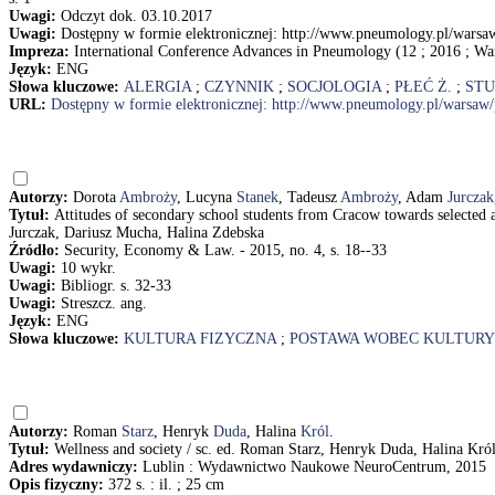
Uwagi:
Odczyt dok. 03.10.2017
Uwagi:
Dostępny w formie elektronicznej: http://www.pneumology.pl/wars
Impreza:
International Conference Advances in Pneumology (12 ; 2016 ; Wa
Język:
ENG
Słowa kluczowe:
ALERGIA
;
CZYNNIK
;
SOCJOLOGIA
;
PŁEĆ Ż.
;
STU
URL:
Dostępny w formie elektronicznej: http://www.pneumology.pl/warsa
Autorzy:
Dorota
Ambroży
, Lucyna
Stanek
, Tadeusz
Ambroży
, Adam
Jurczak
Tytuł:
Attitudes of secondary school students from Cracow towards selected
Jurczak, Dariusz Mucha, Halina Zdebska
Źródło:
Security, Economy & Law. - 2015, no. 4, s. 18--33
Uwagi:
10 wykr.
Uwagi:
Bibliogr. s. 32-33
Uwagi:
Streszcz. ang.
Język:
ENG
Słowa kluczowe:
KULTURA FIZYCZNA
;
POSTAWA WOBEC KULTURY
Autorzy:
Roman
Starz
, Henryk
Duda
, Halina
Król
.
Tytuł:
Wellness and society / sc. ed. Roman Starz, Henryk Duda, Halina Kró
Adres wydawniczy:
Lublin : Wydawnictwo Naukowe NeuroCentrum, 2015
Opis fizyczny:
372 s. : il. ; 25 cm