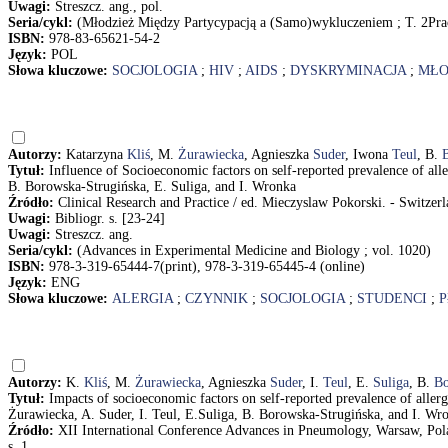
Uwagi:
Streszcz. ang., pol.
Seria/cykl:
(Młodzież Między Partycypacją a (Samo)wykluczeniem ; T. 2P
ISBN:
978-83-65621-54-2
Język:
POL
Słowa kluczowe:
SOCJOLOGIA
;
HIV
;
AIDS
;
DYSKRYMINACJA
;
MŁO
Autorzy:
Katarzyna
Kliś
, M.
Żurawiecka
, Agnieszka
Suder
, Iwona
Teul
, B.
Tytuł:
Influence of Socioeconomic factors on self-reported prevalence of alle
B. Borowska-Strugińska, E. Suliga, and I. Wronka
Źródło:
Clinical Research and Practice / ed. Mieczyslaw Pokorski. - Switzerla
Uwagi:
Bibliogr. s. [23-24]
Uwagi:
Streszcz. ang.
Seria/cykl:
(Advances in Experimental Medicine and Biology ; vol. 1020)
ISBN:
978-3-319-65444-7(print), 978-3-319-65445-4 (online)
Język:
ENG
Słowa kluczowe:
ALERGIA
;
CZYNNIK
;
SOCJOLOGIA
;
STUDENCI
;
P
Autorzy:
K.
Kliś
, M.
Żurawiecka
, Agnieszka
Suder
, I.
Teul
, E.
Suliga
, B.
Bo
Tytuł:
Impacts of socioeconomic factors on self-reported prevalence of aller
Żurawiecka, A. Suder, I. Teul, E.Suliga, B. Borowska-Strugińska, and I. Wr
Źródło:
XII International Conference Advances in Pneumology, Warsaw, Pola
s. 1