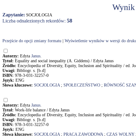
Wynik
Zapytanie:
SOCJOLOGIA
58
Liczba odnalezionych rekordów:
Przejście do opcji zmiany formatu
|
Wyświetlenie wyników w wersji do druk
Autorzy:
Edyta
Janus
.
Tytuł:
Equality and social inequality (A. Giddens) / Edyta Janus
Źródło:
Encyclopedia of Diversity, Equity, Inclusion and Spirituality / ed. 
Uwagi:
Bibliogr. s. [b.d]
ISBN:
978-3-031-32257-0
Język:
ENG
Słowa kluczowe:
SOCJOLOGIA
;
SPOŁECZEŃSTWO
;
RÓWNOŚĆ SZA
Autorzy:
Edyta
Janus
.
Tytuł:
Work-life balance / Edyta Janus
Źródło:
Encyclopedia of Diversity, Equity, Inclusion and Spirituality / ed. 
Uwagi:
Bibliogr. s. [b.d]
ISBN:
978-3-031-32257-0
Język:
ENG
Słowa kluczowe:
SOCJOLOGIA
;
PRACA ZAWODOWA
;
CZAS WOLNY