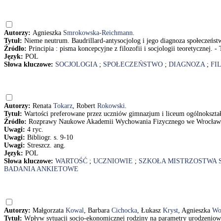
Autorzy:
Agnieszka
Smrokowska-Reichmann
.
Tytuł:
Nieme neutrum. Baudrillard-antysocjolog i jego diagnoza społeczeń
Źródło:
Principia : pisma koncepcyjne z filozofii i socjologii teoretycznej. -
Język:
POL
Słowa kluczowe:
SOCJOLOGIA
;
SPOŁECZEŃSTWO
;
DIAGNOZA
;
FI
Autorzy:
Renata
Tokarz
, Robert
Rokowski
.
Tytuł:
Wartości preferowane przez uczniów gimnazjum i liceum ogólnokszta
Źródło:
Rozprawy Naukowe Akademii Wychowania Fizycznego we Wrocławiu.
Uwagi:
4 ryc.
Uwagi:
Bibliogr. s. 9-10
Uwagi:
Streszcz. ang.
Język:
POL
Słowa kluczowe:
WARTOŚĆ
;
UCZNIOWIE
;
SZKOŁA MISTRZOSTWA
BADANIA ANKIETOWE
Autorzy:
Małgorzata
Kowal
, Barbara
Cichocka
, Łukasz
Kryst
, Agnieszka
Wo
Tytuł:
Wpływ sytuacji socjo-ekonomicznej rodziny na parametry urodzeniow