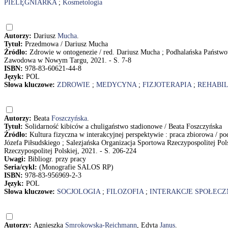
PIELĘGNIARKA
;
Kosmetologia
Autorzy:
Dariusz
Mucha
.
Tytuł:
Przedmowa / Dariusz Mucha
Źródło:
Zdrowie w ontogenezie / red. Dariusz Mucha ; Podhalańska Pańs
Zawodowa w Nowym Targu, 2021. - S. 7-8
ISBN:
978-83-60621-44-8
Język:
POL
Słowa kluczowe:
ZDROWIE
;
MEDYCYNA
;
FIZJOTERAPIA
;
REHABIL
Autorzy:
Beata
Foszczyńska
.
Tytuł:
Solidarność kibiców a chuligaństwo stadionowe / Beata Foszczyńska
Źródło:
Kultura fizyczna w interakcyjnej perspektywie : praca zbiorowa /
Józefa Piłsudskiego ; Salezjańska Organizacja Sportowa Rzeczypospolitej P
Rzeczypospolitej Polskiej, 2021. - S. 206-224
Uwagi:
Bibliogr. przy pracy
Seria/cykl:
(Monografie SALOS RP)
ISBN:
978-83-956969-2-3
Język:
POL
Słowa kluczowe:
SOCJOLOGIA
;
FILOZOFIA
;
INTERAKCJE SPOŁECZ
Autorzy:
Agnieszka
Smrokowska-Reichmann
, Edyta
Janus
.