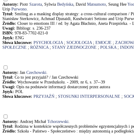
Autorzy:
Piotr
Szarota
, Sylwia
Bedyńska
, David
Matsumoto
, Seung Hee
Yo
Urip
Purwono
.
Tytuł:
Smiling as a masking display strategy: a cross-cultural comparison 
Stanisław Sterkowicz, Achmad Djunaidi, Kusdwiratri Setiono and Urip Pur
Źródło:
Closer to emotions III / ed. by Agata Błachnio, Aneta Przepiórka. 
Uwagi:
Bibliogr. s. 236-237
ISBN:
978-83-7702-021-0
Język:
ENG
Słowa kluczowe:
PSYCHOLOGIA
;
SOCJOLOGIA
;
EMOCJE
;
ZACHOWA
SPOŁECZNE
;
RÓŻNICA
;
STANY ZJEDNOCZONE
;
POLSKA
;
INDON
Autorzy:
Jan
Czechowski
.
Tytuł:
Co to jest przyjaźń? / Jan Czechowski
Źródło:
Wychowanie w Przedszkolu. - 2009, nr 6, s. 37--39
Uwagi:
Opis na podstawie informacji dostarczonej przez autora
Język:
POL
Słowa kluczowe:
PRZYJAŹŃ
;
STOSUNKI INTERPERSONALNE
;
SOC
Autorzy:
Andrzej Michał
Tchorzewski
.
Tytuł:
Rodzina w kontekście współczesnych problemów egzystencjalnych i p
Źródło:
Szkoła - Państwo - Społeczeństwo : między autonomią a podległością