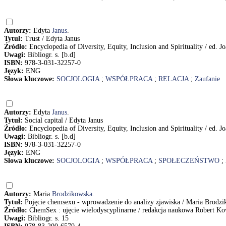
Autorzy:
Edyta
Janus
.
Tytuł:
Trust / Edyta Janus
Źródło:
Encyclopedia of Diversity, Equity, Inclusion and Spirituality / ed. 
Uwagi:
Bibliogr. s. [b.d]
ISBN:
978-3-031-32257-0
Język:
ENG
Słowa kluczowe:
SOCJOLOGIA
;
WSPÓŁPRACA
;
RELACJA
;
Zaufanie
Autorzy:
Edyta
Janus
.
Tytuł:
Social capital / Edyta Janus
Źródło:
Encyclopedia of Diversity, Equity, Inclusion and Spirituality / ed. 
Uwagi:
Bibliogr. s. [b.d]
ISBN:
978-3-031-32257-0
Język:
ENG
Słowa kluczowe:
SOCJOLOGIA
;
WSPÓŁPRACA
;
SPOŁECZEŃSTWO
;
Autorzy:
Maria
Brodzikowska
.
Tytuł:
Pojęcie chemsexu - wprowadzenie do analizy zjawiska / Maria Brodz
Źródło:
ChemSex : ujęcie wielodyscyplinarne / redakcja naukowa Robert K
Uwagi:
Bibliogr. s. 15