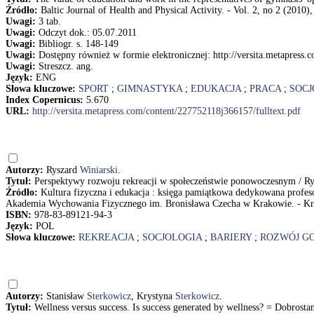
Źródło:
Baltic Journal of Health and Physical Activity. - Vol. 2, no 2 (2010)
Uwagi:
3 tab.
Uwagi:
Odczyt dok.: 05.07.2011
Uwagi:
Bibliogr. s. 148-149
Uwagi:
Dostępny również w formie elektronicznej: http://versita.metapress.
Uwagi:
Streszcz. ang.
Język:
ENG
Słowa kluczowe:
SPORT
;
GIMNASTYKA
;
EDUKACJA
;
PRACA
;
SOCJ
Index Copernicus:
5.670
URL:
http://versita.metapress.com/content/227752118j366157/fulltext.pdf
Autorzy:
Ryszard
Winiarski
.
Tytuł:
Perspektywy rozwoju rekreacji w społeczeństwie ponowoczesnym / Ry
Źródło:
Kultura fizyczna i edukacja : księga pamiątkowa dedykowana profe
Akademia Wychowania Fizycznego im. Bronisława Czecha w Krakowie. - Kr
ISBN:
978-83-89121-94-3
Język:
POL
Słowa kluczowe:
REKREACJA
;
SOCJOLOGIA
;
BARIERY
;
ROZWÓJ G
Autorzy:
Stanisław
Sterkowicz
, Krystyna
Sterkowicz
.
Tytuł:
Wellness versus success. Is success generated by wellness? = Dobrosta