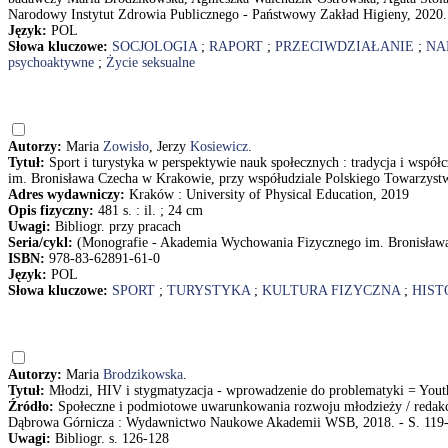
Narodowy Instytut Zdrowia Publicznego - Państwowy Zakład Higieny, 2020.
Język:
POL
Słowa kluczowe:
SOCJOLOGIA
;
RAPORT
;
PRZECIWDZIAŁANIE
;
NA
psychoaktywne
;
Życie seksualne
Autorzy:
Maria
Zowisło
, Jerzy
Kosiewicz
.
Tytuł:
Sport i turystyka w perspektywie nauk społecznych : tradycja i wspó
im. Bronisława Czecha w Krakowie, przy współudziale Polskiego Towarzyst
Adres wydawniczy:
Kraków : University of Physical Education, 2019
Opis fizyczny:
481 s. : il. ; 24 cm
Uwagi:
Bibliogr. przy pracach
Seria/cykl:
(Monografie - Akademia Wychowania Fizycznego im. Bronisław
ISBN:
978-83-62891-61-0
Język:
POL
Słowa kluczowe:
SPORT
;
TURYSTYKA
;
KULTURA FIZYCZNA
;
HIST
Autorzy:
Maria
Brodzikowska
.
Tytuł:
Młodzi, HIV i stygmatyzacja - wprowadzenie do problematyki = Youths
Źródło:
Społeczne i podmiotowe uwarunkowania rozwoju młodzieży / redakc
Dąbrowa Górnicza : Wydawnictwo Naukowe Akademii WSB, 2018. - S. 119
Uwagi:
Bibliogr. s. 126-128