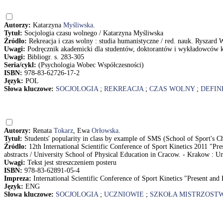
Autorzy:
Katarzyna
Myśliwska
.
Tytuł:
Socjologia czasu wolnego / Katarzyna Myśliwska
Źródło:
Rekreacja i czas wolny : studia humanistyczne / red. nauk. Ryszard 
Uwagi:
Podręcznik akademicki dla studentów, doktorantów i wykładowców ki
Uwagi:
Bibliogr. s. 283-305
Seria/cykl:
(Psychologia Wobec Współczesności)
ISBN:
978-83-62726-17-2
Język:
POL
Słowa kluczowe:
SOCJOLOGIA
;
REKREACJA
;
CZAS WOLNY
;
DEFIN
Autorzy:
Renata
Tokarz
, Ewa
Orłowska
.
Tytuł:
Students' popularity in class by example of SMS (School of Sport's C
Źródło:
12th International Scientific Conference of Sport Kinetics 2011 "
abstracts / University School of Physical Education in Cracow. - Krakow : Un
Uwagi:
Tekst jest streszczeniem posteru
ISBN:
978-83-62891-05-4
Impreza:
International Scientific Conference of Sport Kinetics "Present a
Język:
ENG
Słowa kluczowe:
SOCJOLOGIA
;
UCZNIOWIE
;
SZKOŁA MISTRZOST