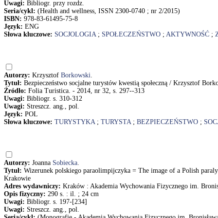
Uwagi:
Bibliogr. przy rozdz.
Seria/cykl:
(Health and wellness, ISSN 2300-0740 ; nr 2/2015)
ISBN:
978-83-61495-75-8
Język:
ENG
Słowa kluczowe:
SOCJOLOGIA
;
SPOŁECZEŃSTWO
;
AKTYWNOŚĆ
;
Autorzy:
Krzysztof
Borkowski
.
Tytuł:
Bezpieczeństwo socjalne turystów kwestią społeczną / Krzysztof Bork
Źródło:
Folia Turistica. - 2014, nr 32, s. 297--313
Uwagi:
Bibliogr. s. 310-312
Uwagi:
Streszcz. ang., pol.
Język:
POL
Słowa kluczowe:
TURYSTYKA
;
TURYSTA
;
BEZPIECZEŃSTWO
;
SOC
Autorzy:
Joanna
Sobiecka
.
Tytuł:
Wizerunek polskiego paraolimpijczyka = The image of a Polish para
Krakowie
Adres wydawniczy:
Kraków : Akademia Wychowania Fizycznego im. Bronis
Opis fizyczny:
290 s. : il. ; 24 cm
Uwagi:
Bibliogr. s. 197-[234]
Uwagi:
Streszcz. ang., pol.
Seria/cykl:
(Monografie - Akademia Wychowania Fizycznego im. Bronisław