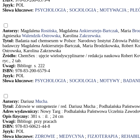
ISBN:
978-83-200-6579-4
Język:
POL
Słowa kluczowe:
PSYCHOLOGIA
;
SOCJOLOGIA
;
MOTYWACJA
;
PŁEĆ
Autorzy:
Magdalena
Rosińska
, Magdalena
Ankiersztejn-Bartczak
, Maria
Bro
Agnieszka
Walendzik-Ostrowska
, Karolina
Zakrzewska
.
Tytuł:
Badania nad chemsexem w Polsce: Narodowy Instytut Zdrowia Publicz
badawczy Magdalena Ankiersztejn-Bartczak, Maria Brodzikowska, Robert Ko
Ostrowska, Karolina Zakrzewska
Źródło:
ChemSex : ujęcie wielodyscyplinarne / redakcja naukowa Robert K
ryc., 2 tab.
Uwagi:
Bibliogr. s. 222
ISBN:
978-83-200-6579-4
Język:
POL
Słowa kluczowe:
PSYCHOLOGIA
;
SOCJOLOGIA
;
MOTYWY
;
BADANI
Autorzy:
Dariusz
Mucha
.
Tytuł:
Zdrowie w ontogenezie / red. Dariusz Mucha ; Podhalańska Państ
Adres wydawniczy:
Nowy Targ : Podhalańska Państwowa Uczelnia Zawod
Opis fizyczny:
381 s. : il. ; 24 cm
Uwagi:
Bibliogr. przy pracach
ISBN:
978-83-60621-44-8
Język:
POL
Słowa kluczowe:
ZDROWIE
;
MEDYCYNA
;
FIZJOTERAPIA
;
REHABIL