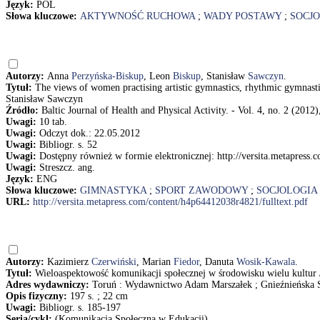
Język:
POL
Słowa kluczowe:
AKTYWNOŚĆ RUCHOWA
;
WADY POSTAWY
;
SOCJ
Autorzy:
Anna
Perzyńska-Biskup
, Leon
Biskup
, Stanisław
Sawczyn
.
Tytuł:
The views of women practising artistic gymnastics, rhythmic gymnasti
Stanisław Sawczyn
Źródło:
Baltic Journal of Health and Physical Activity. - Vol. 4, no. 2 (2012)
Uwagi:
10 tab.
Uwagi:
Odczyt dok.: 22.05.2012
Uwagi:
Bibliogr. s. 52
Uwagi:
Dostępny również w formie elektronicznej: http://versita.metapress
Uwagi:
Streszcz. ang.
Język:
ENG
Słowa kluczowe:
GIMNASTYKA
;
SPORT ZAWODOWY
;
SOCJOLOGIA
URL:
http://versita.metapress.com/content/h4p64412038r4821/fulltext.pdf
Autorzy:
Kazimierz
Czerwiński
, Marian
Fiedor
, Danuta
Wosik-Kawala
.
Tytuł:
Wieloaspektowość komunikacji społecznej w środowisku wielu kultur 
Adres wydawniczy:
Toruń : Wydawnictwo Adam Marszałek ; Gnieźnieńska 
Opis fizyczny:
197 s. ; 22 cm
Uwagi:
Bibliogr. s. 185-197
Seria/cykl:
(Komunikacja Społeczna w Edukacji)