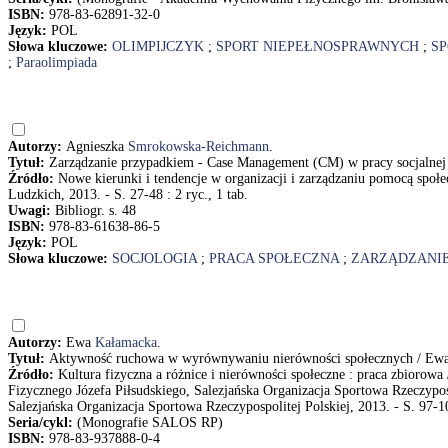
ISBN:
978-83-62891-32-0
Język:
POL
Słowa kluczowe:
OLIMPIJCZYK
;
SPORT NIEPEŁNOSPRAWNYCH
;
SP
;
Paraolimpiada
Autorzy:
Agnieszka
Smrokowska-Reichmann
.
Tytuł:
Zarządzanie przypadkiem - Case Management (CM) w pracy socjalne
Źródło:
Nowe kierunki i tendencje w organizacji i zarządzaniu pomocą spo
Ludzkich, 2013. - S. 27-48 : 2 ryc., 1 tab.
Uwagi:
Bibliogr. s. 48
ISBN:
978-83-61638-86-5
Język:
POL
Słowa kluczowe:
SOCJOLOGIA
;
PRACA SPOŁECZNA
;
ZARZĄDZANI
Autorzy:
Ewa
Kałamacka
.
Tytuł:
Aktywność ruchowa w wyrównywaniu nierówności społecznych / Ew
Źródło:
Kultura fizyczna a różnice i nierówności społeczne : praca zbioro
Fizycznego Józefa Piłsudskiego, Salezjańska Organizacja Sportowa Rzeczypo
Salezjańska Organizacja Sportowa Rzeczypospolitej Polskiej, 2013. - S. 97-1
Seria/cykl:
(Monografie SALOS RP)
ISBN:
978-83-937888-0-4