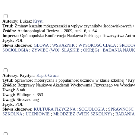
Autorzy:
Łukasz
Kryst
.
Tytuł:
Zmiany kształtu mózgoczaszki a wpływ czynników środowiskowych /
Źródło:
Anthropological Review. - 2009, supl. 6, s. 64
Impreza:
Ogólnopolska Konferencja Naukowa Polskiego Towarzystwa Antrop
Język:
POL
Słowa kluczowe:
GŁOWA
;
WSKAŹNIK
;
WYSOKOŚĆ CIAŁA
;
ŚRODO
SOCJOLOGIA
;
ŻYWIEC (WOJ. ŚLĄSKIE ; OKRĘG)
;
BADANIA NAU
Autorzy:
Krystyna
Kapik-Gruca
.
Tytuł:
Sprawność motoryczna a popularność uczniów w klasie szkolnej / Kr
Źródło:
Rozprawy Naukowe Akademii Wychowania Fizycznego we Wrocławiu.
Uwagi:
8 tab.
Uwagi:
Bibliogr. s. 353
Uwagi:
Streszcz. ang.
Język:
POL
Słowa kluczowe:
KULTURA FIZYCZNA
;
SOCJOLOGIA
;
SPRAWNOŚĆ 
SZKOLNA
;
UCZNIOWIE
;
MŁODZIEŻ (WIEK SZKOLNY)
;
BADANIA