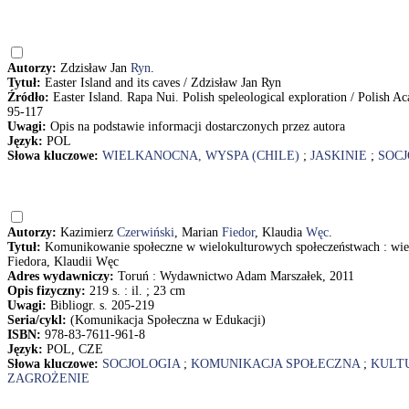
Autorzy:
Zdzisław Jan
Ryn
.
Tytuł:
Easter Island and its caves / Zdzisław Jan Ryn
Źródło:
Easter Island. Rapa Nui. Polish speleological exploration / Polish 
95-117
Uwagi:
Opis na podstawie informacji dostarczonych przez autora
Język:
POL
Słowa kluczowe:
WIELKANOCNA, WYSPA (CHILE)
;
JASKINIE
;
SOCJ
Autorzy:
Kazimierz
Czerwiński
, Marian
Fiedor
, Klaudia
Węc
.
Tytuł:
Komunikowanie społeczne w wielokulturowych społeczeństwach : wie
Fiedora, Klaudii Węc
Adres wydawniczy:
Toruń : Wydawnictwo Adam Marszałek, 2011
Opis fizyczny:
219 s. : il. ; 23 cm
Uwagi:
Bibliogr. s. 205-219
Seria/cykl:
(Komunikacja Społeczna w Edukacji)
ISBN:
978-83-7611-961-8
Język:
POL, CZE
Słowa kluczowe:
SOCJOLOGIA
;
KOMUNIKACJA SPOŁECZNA
;
KULT
ZAGROŻENIE