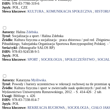
ISBN:
978-83-7780-319-6
Język:
POL, CZE
Słowa kluczowe:
KULTURA
;
KOMUNIKACJA SPOŁECZNA
;
HISTORI
Autorzy:
Halina
Zdebska
.
Tytuł:
Socjalizacja a sport / Halina Zdebska
Źródło:
Kultura fizyczna a socjalizacja : praca zbiorowa / pod red. Zbign
Piłsudskiego, Salezjańska Organizacja Sportowa Rzeczypospolitej Polskiej. -
Seria/cykl:
(Monografie SALOS RP)
ISBN:
978-83-924538-9-5
Język:
POL
Słowa kluczowe:
SPORT
;
SOCJOLOGIA
;
SPOŁECZEŃSTWO
;
SOCJAL
Autorzy:
Katarzyna
Myśliwska
.
Tytuł:
Powody i bariery uczestnictwa w rekreacji ruchowej na tle przemian 
Źródło:
Kultura fizyczna i sport w zwierciadle nauk społecznych / pod red.
Wydawnictwo Uniwersytetu Rzeszowskiego, 2012. - S. 414-426 : 2 tab.
Uwagi:
Bibliogr. s. 426
ISBN:
978-83-7338-814-7
Język:
POL
Słowa kluczowe:
REKREACJA RUCHOWA
;
SOCJOLOGIA
;
CIAŁO JA