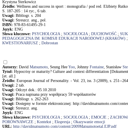
Krystyna Sterkowicz
Źródło:
Wellness and success in sport : monografia / pod red. Elżbiety Rutk
S. 187-205 : 14 ryc., 6 tab.
Uwagi:
Bibliogr. s. 204
Uwagi:
Streszcz. ang., pol.
ISBN:
978-83-61495-29-1
Język:
ENG
Słowa kluczowe:
PSYCHOLOGIA
;
SOCJOLOGIA
;
DUCHOWOŚĆ
;
SUK
PEDAGOGICZNA IM. KOMISJI EDUKACJI NARODOWEJ (KRAKÓW)
KWESTIONARIUSZ
;
Dobrostan
Autorzy:
David
Matsumoto
, Seung Hee
Yoo
, Johnny
Fontaine
, Stanisław
Ste
Tytuł:
Hypocrisy or maturity? Culture and context differentiation [Dokumen
[et. all.]
Źródło:
European Journal of Personality. - Vol. 23, iss. 3 (2009), s. 251--26
Uwagi:
2 tab.
Uwagi:
Odczyt dok.: 05.10.2010
Uwagi:
Praca napisana przy współpracy 59 współautorów
Uwagi:
Bibliogr. s. 262-263
Uwagi:
Dostępny w formie elektronicznej: http://davidmatsumoto.com/conte
Uwagi:
Streszcz. ang.
Język:
ENG
Słowa kluczowe:
PSYCHOLOGIA
;
SOCJOLOGIA
;
EMOCJE
;
ZACHOWA
PORÓWNAWCZE
;
Kontekst
;
Ekspresja
;
Okazywanie emocji
URL:
http://davidmatsumoto.com/content/2009Matsumotoetal.EJP.pdf