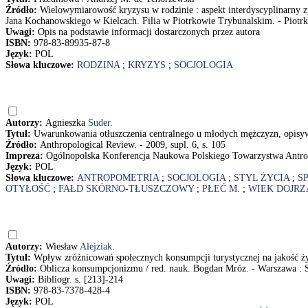
Źródło:
Wielowymiarowość kryzysu w rodzinie : aspekt interdyscyplinarny 
Jana Kochanowskiego w Kielcach. Filia w Piotrkowie Trybunalskim. - Piot
Uwagi:
Opis na podstawie informacji dostarczonych przez autora
ISBN:
978-83-89935-87-8
Język:
POL
Słowa kluczowe:
RODZINA
;
KRYZYS
;
SOCJOLOGIA
Autorzy:
Agnieszka
Suder
.
Tytuł:
Uwarunkowania otłuszczenia centralnego u młodych mężczyzn, opisy
Źródło:
Anthropological Review. - 2009, supl. 6, s. 105
Impreza:
Ogólnopolska Konferencja Naukowa Polskiego Towarzystwa Antrop
Język:
POL
Słowa kluczowe:
ANTROPOMETRIA
;
SOCJOLOGIA
;
STYL ŻYCIA
;
S
OTYŁOŚĆ
;
FAŁD SKÓRNO-TŁUSZCZOWY
;
PŁEĆ M.
;
WIEK DOJRZ
Autorzy:
Wiesław
Alejziak
.
Tytuł:
Wpływ zróżnicowań społecznych konsumpcji turystycznej na jakość ży
Źródło:
Oblicza konsumpcjonizmu / red. nauk. Bogdan Mróz. - Warszawa : 
Uwagi:
Bibliogr. s. [213]-214
ISBN:
978-83-7378-428-4
Język:
POL