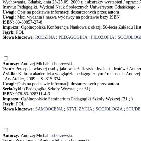
Wychowania, Gdańsk, dnia 23-25.09. 2009 r. : abstrakty wystąpień / oprac.
Instytut Pedagogiki. Wydział Nauk Społecznych Uniwersytetu Gdańskiego. - 
Uwagi:
Opis na podstawie informacji dostarczonych przez autora
Uwagi:
Msc. wydania i nazwa wydawcy na podstawie bazy ISBN
ISBN:
83-89857-27-8
Impreza:
Ogólnopolska Konferencja Naukowa z okazji 50-lecia Zakładu His
Język:
POL
Słowa kluczowe:
RODZINA
;
PEDAGOGIKA
;
FILOZOFIA
;
SOCJOLOG
Autorzy:
Andrzej Michał
Tchorzewski
.
Tytuł:
Percepcja własnej osoby jako wskaźnik styku bycia studentów / Andrz
Źródło:
Kultura akademicka w oglądzie pedagogicznym / red. nauk. Andrzej 
: Ars Atelier, 2009. - S. 315-334
Uwagi:
Opis na podstawie informacji dostarczonych przez autora
Seria/cykl:
(Pedagogika Szkoły Wyższej ; nr 31)
ISBN:
978-83-928311-4-3
Impreza:
Ogólnopolskie Seminarium Pedagogiki Szkoły Wyższej (31 ; )
Język:
POL
Słowa kluczowe:
SAMOOCENA
;
STYL ŻYCIA
;
SOCJOLOGIA
;
STUDE
Autorzy:
Andrzej Michał
Tchorzewski
.
Tytuł:
Przedmowa / Andrzej M. de Tchorzewski