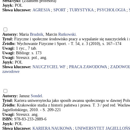
Seria/cykl:
(Zdaniem profesora)
Język:
POL
Słowa kluczowe:
AGRESJA
;
SPORT
;
TURYSTYKA
;
PSYCHOLOGIA
;
Autorzy:
Maria
Brudnik
, Marcin
Rutkowski
.
Tytuł:
Fizyczne i społeczne środowisko pracy a wypalanie się nauczycielek 
Źródło:
Wychowanie Fizyczne i Sport. - T. 54, z. 3 (2010), s. 167--174
Uwagi:
1 ryc., 7 tab.
Uwagi:
Bibliogr. s. 173
Uwagi:
Streszcz. pol., ang.
Język:
POL
Słowa kluczowe:
NAUCZYCIEL WF
;
PRACA ZAWODOWA
;
ZADOWOL
zawodowe
Autorzy:
Janusz
Sondel
.
Tytuł:
Kariera uniwersytecka jako sposób awansu społecznego w dawnej Pols
Źródło:
Krakowskie studia z historii państwa i prawa. T. 3 / pod red. Wac
Jagiellońskiego, 2010. - S. 209-221
Uwagi:
Streszcz. ang.
ISBN:
978-83-233-2889-6
Język:
POL
Słowa kluczowe:
KARIERA NAUKOWA
;
UNIWERSYTET JAGIELLOŃS