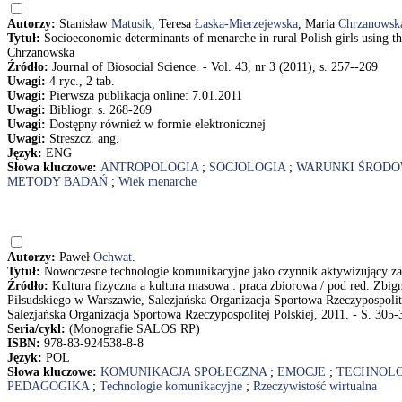
Autorzy:
Stanisław
Matusik
, Teresa
Łaska-Mierzejewska
, Maria
Chrzanowsk
Tytuł:
Socioeconomic determinants of menarche in rural Polish girls using t
Chrzanowska
Źródło:
Journal of Biosocial Science. - Vol. 43, nr 3 (2011), s. 257--269
Uwagi:
4 ryc., 2 tab.
Uwagi:
Pierwsza publikacja online: 7.01.2011
Uwagi:
Bibliogr. s. 268-269
Uwagi:
Dostępny również w formie elektronicznej
Uwagi:
Streszcz. ang.
Język:
ENG
Słowa kluczowe:
ANTROPOLOGIA
;
SOCJOLOGIA
;
WARUNKI ŚROD
METODY BADAŃ
;
Wiek menarche
Autorzy:
Paweł
Ochwat
.
Tytuł:
Nowoczesne technologie komunikacyjne jako czynnik aktywizujący z
Źródło:
Kultura fizyczna a kultura masowa : praca zbiorowa / pod red. Zb
Piłsudskiego w Warszawie, Salezjańska Organizacja Sportowa Rzeczypospolit
Salezjańska Organizacja Sportowa Rzeczypospolitej Polskiej, 2011. - S. 305-
Seria/cykl:
(Monografie SALOS RP)
ISBN:
978-83-924538-8-8
Język:
POL
Słowa kluczowe:
KOMUNIKACJA SPOŁECZNA
;
EMOCJE
;
TECHNOLO
PEDAGOGIKA
;
Technologie komunikacyjne
;
Rzeczywistość wirtualna