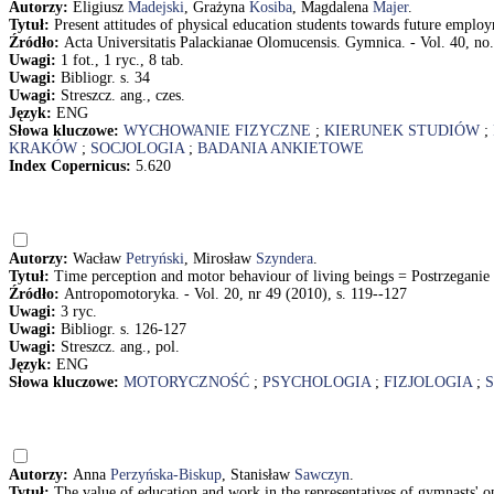
Autorzy:
Eligiusz
Madejski
, Grażyna
Kosiba
, Magdalena
Majer
.
Tytuł:
Present attitudes of physical education students towards future emplo
Źródło:
Acta Universitatis Palackianae Olomucensis. Gymnica. - Vol. 40, no.
Uwagi:
1 fot., 1 ryc., 8 tab.
Uwagi:
Bibliogr. s. 34
Uwagi:
Streszcz. ang., czes.
Język:
ENG
Słowa kluczowe:
WYCHOWANIE FIZYCZNE
;
KIERUNEK STUDIÓW
;
KRAKÓW
;
SOCJOLOGIA
;
BADANIA ANKIETOWE
Index Copernicus:
5.620
Autorzy:
Wacław
Petryński
, Mirosław
Szyndera
.
Tytuł:
Time perception and motor behaviour of living beings = Postrzegani
Źródło:
Antropomotoryka. - Vol. 20, nr 49 (2010), s. 119--127
Uwagi:
3 ryc.
Uwagi:
Bibliogr. s. 126-127
Uwagi:
Streszcz. ang., pol.
Język:
ENG
Słowa kluczowe:
MOTORYCZNOŚĆ
;
PSYCHOLOGIA
;
FIZJOLOGIA
;
Autorzy:
Anna
Perzyńska-Biskup
, Stanisław
Sawczyn
.
Tytuł:
The value of education and work in the representatives of gymnasts'