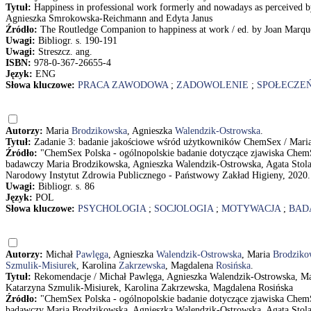
Tytuł:
Happiness in professional work formerly and nowadays as perceived by 
Agnieszka Smrokowska-Reichmann and Edyta Janus
Źródło:
The Routledge Companion to happiness at work / ed. by Joan Marques
Uwagi:
Bibliogr. s. 190-191
Uwagi:
Streszcz. ang.
ISBN:
978-0-367-26655-4
Język:
ENG
Słowa kluczowe:
PRACA ZAWODOWA
;
ZADOWOLENIE
;
SPOŁECZE
Autorzy:
Maria
Brodzikowska
, Agnieszka
Walendzik-Ostrowska
.
Tytuł:
Zadanie 3: badanie jakościowe wśród użytkowników ChemSex / Mari
Źródło:
"ChemSex Polska - ogólnopolskie badanie dotyczące zjawiska Chem
badawczy Maria Brodzikowska, Agnieszka Walendzik-Ostrowska, Agata Stola
Narodowy Instytut Zdrowia Publicznego - Państwowy Zakład Higieny, 2020. - 
Uwagi:
Bibliogr. s. 86
Język:
POL
Słowa kluczowe:
PSYCHOLOGIA
;
SOCJOLOGIA
;
MOTYWACJA
;
BAD
Autorzy:
Michał
Pawlęga
, Agnieszka
Walendzik-Ostrowska
, Maria
Brodziko
Szmulik-Misiurek
, Karolina
Zakrzewska
, Magdalena
Rosińska
.
Tytuł:
Rekomendacje / Michał Pawlęga, Agnieszka Walendzik-Ostrowska, Mar
Katarzyna Szmulik-Misiurek, Karolina Zakrzewska, Magdalena Rosińska
Źródło:
"ChemSex Polska - ogólnopolskie badanie dotyczące zjawiska Chem
badawczy Maria Brodzikowska, Agnieszka Walendzik-Ostrowska, Agata Stola