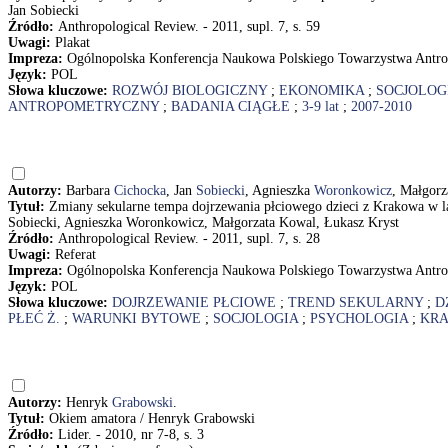
Jan Sobiecki
Źródło:
Anthropological Review. - 2011, supl. 7, s. 59
Uwagi:
Plakat
Impreza:
Ogólnopolska Konferencja Naukowa Polskiego Towarzystwa Antrop
Język:
POL
Słowa kluczowe:
ROZWÓJ BIOLOGICZNY
;
EKONOMIKA
;
SOCJOLOG
ANTROPOMETRYCZNY
;
BADANIA CIĄGŁE
;
3-9 lat
;
2007-2010
Autorzy:
Barbara
Cichocka
, Jan
Sobiecki
, Agnieszka
Woronkowicz
, Małgor
Tytuł:
Zmiany sekularne tempa dojrzewania płciowego dzieci z Krakowa w l
Sobiecki, Agnieszka Woronkowicz, Małgorzata Kowal, Łukasz Kryst
Źródło:
Anthropological Review. - 2011, supl. 7, s. 28
Uwagi:
Referat
Impreza:
Ogólnopolska Konferencja Naukowa Polskiego Towarzystwa Antrop
Język:
POL
Słowa kluczowe:
DOJRZEWANIE PŁCIOWE
;
TREND SEKULARNY
;
D
PŁEĆ Ż.
;
WARUNKI BYTOWE
;
SOCJOLOGIA
;
PSYCHOLOGIA
;
KRA
Autorzy:
Henryk
Grabowski
.
Tytuł:
Okiem amatora / Henryk Grabowski
Źródło:
Lider. - 2010, nr 7-8, s. 3