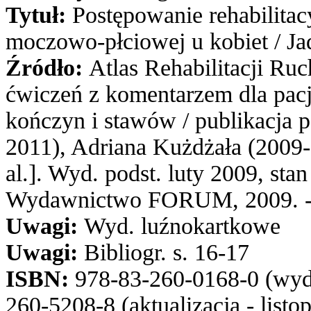
Tytuł:
Postępowanie rehabilita
moczowo-płciowej u kobiet / J
Źródło:
Atlas Rehabilitacji Ru
ćwiczeń z komentarzem dla pacj
kończyn i stawów / publikacja 
2011), Adriana Kużdżała (2009-
al.]. Wyd. podst. luty 2009, stan
Wydawnictwo FORUM, 2009. - Ro
Uwagi:
Wyd. luźnokartkowe
Uwagi:
Bibliogr. s. 16-17
ISBN:
978-83-260-0168-0 (wyd.
260-5208-8 (aktualizacja - listo