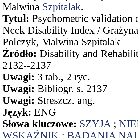
Malwina
Szpitalak
.
Tytuł:
Psychometric validation o
Neck Disability Index / Graży
Polczyk, Malwina Szpitalak
Źródło:
Disability and Rehabilit
2132--2137
Uwagi:
3 tab., 2 ryc.
Uwagi:
Bibliogr. s. 2137
Uwagi:
Streszcz. ang.
Język:
ENG
Słowa kluczowe:
SZYJA
;
NI
WSKAŹNIK
;
BADANIA NA