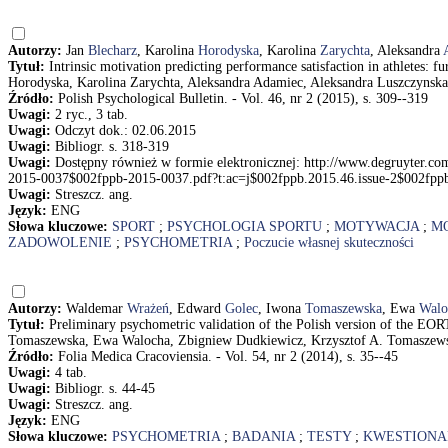
Autorzy:
Jan
Blecharz
, Karolina
Horodyska
, Karolina
Zarychta
, Aleksandra
Tytuł:
Intrinsic motivation predicting performance satisfaction in athletes: f
Horodyska, Karolina Zarychta, Aleksandra Adamiec, Aleksandra Luszczynska
Źródło:
Polish Psychological Bulletin. - Vol. 46, nr 2 (2015), s. 309--319
Uwagi:
2 ryc., 3 tab.
Uwagi:
Odczyt dok.: 02.06.2015
Uwagi:
Bibliogr. s. 318-319
Uwagi:
Dostępny również w formie elektronicznej: http://www.degruyter.com
2015-0037$002fppb-2015-0037.pdf?t:ac=j$002fppb.2015.46.issue-2$002fp
Uwagi:
Streszcz. ang.
Język:
ENG
Słowa kluczowe:
SPORT
;
PSYCHOLOGIA SPORTU
;
MOTYWACJA
;
M
ZADOWOLENIE
;
PSYCHOMETRIA
;
Poczucie własnej skuteczności
Autorzy:
Waldemar
Wrażeń
, Edward
Golec
, Iwona
Tomaszewska
, Ewa
Walo
Tytuł:
Preliminary psychometric validation of the Polish version of the
Tomaszewska, Ewa Walocha, Zbigniew Dudkiewicz, Krzysztof A. Tomaszew
Źródło:
Folia Medica Cracoviensia. - Vol. 54, nr 2 (2014), s. 35--45
Uwagi:
4 tab.
Uwagi:
Bibliogr. s. 44-45
Uwagi:
Streszcz. ang.
Język:
ENG
Słowa kluczowe:
PSYCHOMETRIA
;
BADANIA
;
TESTY
;
KWESTIONA