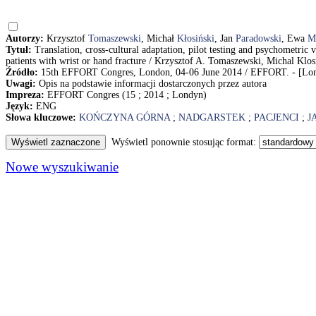
Autorzy:
Krzysztof
Tomaszewski
, Michał
Kłosiński
, Jan
Paradowski
, Ewa
M
Tytuł:
Translation, cross-cultural adaptation, pilot testing and psychometric va
patients with wrist or hand fracture / Krzysztof A. Tomaszewski, Michal Kl
Źródło:
15th EFFORT Congres, London, 04-06 June 2014 / EFFORT. - [Lon
Uwagi:
Opis na podstawie informacji dostarczonych przez autora
Impreza:
EFFORT Congres (15 ; 2014 ; Londyn)
Język:
ENG
Słowa kluczowe:
KOŃCZYNA GÓRNA
;
NADGARSTEK
;
PACJENCI
;
J
Wyświetl ponownie stosując format:
Nowe wyszukiwanie