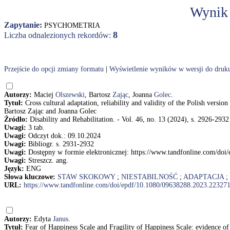
Wynik
Zapytanie:
PSYCHOMETRIA
8
Liczba odnalezionych rekordów:
Przejście do opcji zmiany formatu
|
Wyświetlenie wyników w wersji do druk
Autorzy:
Maciej
Olszewski
, Bartosz
Zając
, Joanna
Golec
.
Tytuł:
Cross cultural adaptation, reliability and validity of the Polish vers
Bartosz Zając and Joanna Golec
Źródło:
Disability and Rehabilitation. - Vol. 46, no. 13 (2024), s. 2926-2932
Uwagi:
3 tab.
Uwagi:
Odczyt dok.: 09.10.2024
Uwagi:
Bibliogr. s. 2931-2932
Uwagi:
Dostępny w formie elektronicznej: https://www.tandfonline.com/d
Uwagi:
Streszcz. ang.
Język:
ENG
Słowa kluczowe:
STAW SKOKOWY
;
NIESTABILNOŚĆ
;
ADAPTACJA
;
URL:
https://www.tandfonline.com/doi/epdf/10.1080/09638288.2023.22327
Autorzy:
Edyta
Janus
.
Tytuł:
Fear of Happiness Scale and Fragility of Happiness Scale: evidence o