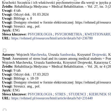
Kruchości Szczęścia i ich właściwości psychometryczne dla wersji w języku p
Źródło:
Rehabilitacja Medyczna = Medical Rehabilitation. - Vol. 27, iss. 3 (2
Uwagi:
4 tab.
Uwagi:
Odczyt dok.: 01.03.2024
Uwagi:
Bibliogr. s. 8
Uwagi:
Dostępny również w formie elektronicznej: https://rehmed.pl/resource
Uwagi:
Streszcz. ang., pol.
Język:
ENG
Słowa kluczowe:
PSYCHOLOGIA
;
PSYCHOMETRIA
;
KWESTIONARI
URL:
https://rehmed.pl/resources/html/article/details?id=236780
Autorzy:
Wojciech
Marchewka
, Urszula
Samborska
, Krzysztof
Drojewski
, K
Tytuł:
Assessment of stress load and its causes among medical students = P
Wojciech Marchewka, Urszula Samborska, Krzysztof Drojewski, Katarzyna 
Źródło:
Rehabilitacja Medyczna = Medical Rehabilitation. - Vol. 26, nr 4 (20
Uwagi:
9 tab.
Uwagi:
Odczyt dok.: 17.03.2023
Uwagi:
Bibliogr. s. 18-19
Uwagi:
Dostępny również w formie elektronicznej: https://rehmed.pl/resource
Uwagi:
Streszcz. ang., pol.
Język:
ENG
Słowa kluczowe:
PSYCHOLOGIA
;
STRES
;
STUDENCI
;
KIERUNEK S
URL:
https://rehmed.pl/resources/html/article/details?id=231440