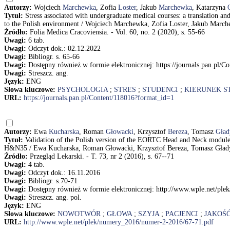
Autorzy:
Wojciech
Marchewka
, Zofia
Loster
, Jakub
Marchewka
, Katarzyna
Tytuł:
Stress associated with undergraduate medical courses: a translation an
to the Polish environment / Wojciech Marchewka, Zofia Loster, Jakub Marc
Źródło:
Folia Medica Cracoviensia. - Vol. 60, no. 2 (2020), s. 55-66
Uwagi:
6 tab.
Uwagi:
Odczyt dok.: 02.12.2022
Uwagi:
Bibliogr. s. 65-66
Uwagi:
Dostępny również w formie elektronicznej: https://journals.pan.pl/
Uwagi:
Streszcz. ang.
Język:
ENG
Słowa kluczowe:
PSYCHOLOGIA
;
STRES
;
STUDENCI
;
KIERUNEK S
URL:
https://journals.pan.pl/Content/118016?format_id=1
Autorzy:
Ewa
Kucharska
, Roman
Głowacki
, Krzysztof
Bereza
, Tomasz
Gład
Tytuł:
Validation of the Polish version of the EORTC Head and Neck modu
H&N35 / Ewa Kucharska, Roman Głowacki, Krzysztof Bereza, Tomasz Gład
Źródło:
Przegląd Lekarski. - T. 73, nr 2 (2016), s. 67--71
Uwagi:
4 tab.
Uwagi:
Odczyt dok.: 16.11.2016
Uwagi:
Bibliogr. s.70-71
Uwagi:
Dostępny również w formie elektronicznej: http://www.wple.net/pl
Uwagi:
Streszcz. ang. pol.
Język:
ENG
Słowa kluczowe:
NOWOTWÓR
;
GŁOWA
;
SZYJA
;
PACJENCI
;
JAKOŚĆ
URL:
http://www.wple.net/plek/numery_2016/numer-2-2016/67-71.pdf