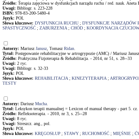
Źródło:
Terapia zajęciowa w dysfunkcjach narządu ruchu / red. nauk. Anet
Uwagi:
Bibliogr. s. 223-228
ISBN:
978-83-200-5480-4
Język:
POL
Słowa kluczowe:
DYSFUNKCJA RUCHU
;
DYSFUNKCJE NARZĄDÓW 
SPASTYCZNOŚĆ
;
ZABURZENIA
;
CHÓD
;
KOORDYNACJA CZUCIO
Autorzy:
Mariusz
Janusz
, Tomasz
Ridan
.
Tytuł:
Postępowanie rehabilitacyjne w artrogrypozie (AMC) / Mariusz Janus
Źródło:
Praktyczna Fizjoterapia & Rehabilitacja. - 2014, nr 51, s. 28--33
Uwagi:
2 ryc.
Uwagi:
Bibliogr. s. 32-33
Język:
POL
Słowa kluczowe:
REHABILITACJA
;
KINEZYTERAPIA
;
ARTROGRYPO
TESTY
Autorzy:
Dariusz
Mucha
.
Tytuł:
Leksykon terapii manualnej = Lexicon of manual therapy - part 5. cz.
Źródło:
Refleksoterapia. - 2010, nr 3, s. 25--28
Uwagi:
8 ryc.
Uwagi:
Streszcz. ang., pol.
Język:
POL
Słowa kluczowe:
KRĘGOSŁUP
;
STAWY
;
RUCHOMOŚĆ
;
MIĘŚNIE
;
Ć