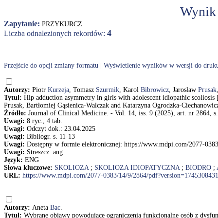
Wynik
Zapytanie:
PRZYKURCZ
4
Liczba odnalezionych rekordów:
Przejście do opcji zmiany formatu
|
Wyświetlenie wyników w wersji do druk
Autorzy:
Piotr
Kurzeja
, Tomasz
Szurmik
, Karol
Bibrowicz
, Jarosław
Prusak
Tytuł:
Hip adduction asymmetry in girls with adolescent idiopathic scoliosi
Prusak, Bartłomiej Gąsienica-Walczak and Katarzyna Ogrodzka-Ciechanowic
Źródło:
Journal of Clinical Medicine. - Vol. 14, iss. 9 (2025), art. nr 2864, s
Uwagi:
8 ryc., 4 tab.
Uwagi:
Odczyt dok.: 23.04.2025
Uwagi:
Bibliogr. s. 11-13
Uwagi:
Dostępny w formie elektronicznej: https://www.mdpi.com/2077-038
Uwagi:
Streszcz. ang.
Język:
ENG
Słowa kluczowe:
SKOLIOZA
;
SKOLIOZA IDIOPATYCZNA
;
BIODRO
;
URL:
https://www.mdpi.com/2077-0383/14/9/2864/pdf?version=174530843
Autorzy:
Aneta
Bac
.
Tytuł:
Wybrane objawy powodujące ograniczenia funkcjonalne osób z dysfun