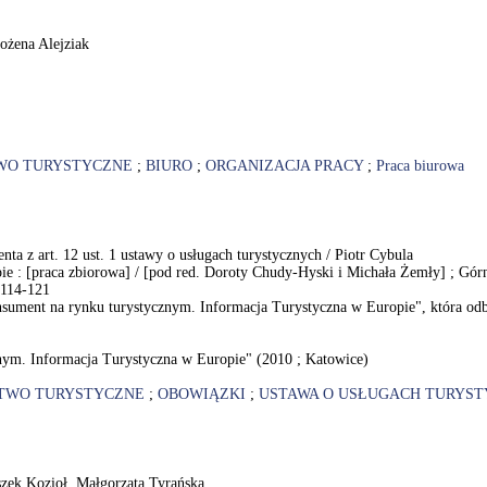
ożena Alejziak
WO TURYSTYCZNE
;
BIURO
;
ORGANIZACJA PRACY
;
Praca biurowa
ta z art. 12 ust. 1 ustawy o usługach turystycznych / Piotr Cybula
ie : [praca zbiorowa] / [pod red. Doroty Chudy-Hyski i Michała Żemły] ; Gó
 114-121
nsument na rynku turystycznym. Informacja Turystyczna w Europie", która od
nym. Informacja Turystyczna w Europie" (2010 ; Katowice)
STWO TURYSTYCZNE
;
OBOWIĄZKI
;
USTAWA O USŁUGACH TURYS
szek Kozioł, Małgorzata Tyrańska