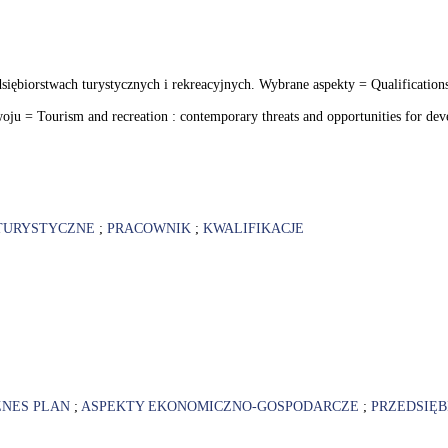
siębiorstwach turystycznych i rekreacyjnych. Wybrane aspekty = Qualifications
woju = Tourism and recreation : contemporary threats and opportunities for de
TURYSTYCZNE
;
PRACOWNIK
;
KWALIFIKACJE
ZNES PLAN
;
ASPEKTY EKONOMICZNO-GOSPODARCZE
;
PRZEDSIĘ