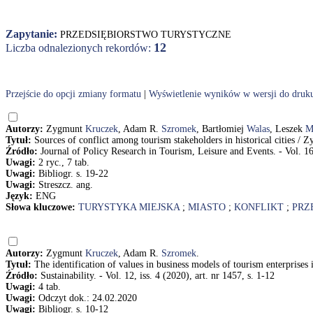
Zapytanie:
PRZEDSIĘBIORSTWO TURYSTYCZNE
12
Liczba odnalezionych rekordów:
Przejście do opcji zmiany formatu
|
Wyświetlenie wyników w wersji do druk
Autorzy:
Zygmunt
Kruczek
, Adam R.
Szromek
, Bartłomiej
Walas
, Leszek
M
Tytuł:
Sources of conflict among tourism stakeholders in historical cities
Źródło:
Journal of Policy Research in Tourism, Leisure and Events. - Vol. 16
Uwagi:
2 ryc., 7 tab.
Uwagi:
Bibliogr. s. 19-22
Uwagi:
Streszcz. ang.
Język:
ENG
Słowa kluczowe:
TURYSTYKA MIEJSKA
;
MIASTO
;
KONFLIKT
;
PRZ
Autorzy:
Zygmunt
Kruczek
, Adam R.
Szromek
.
Tytuł:
The identification of values in business models of tourism enterpri
Źródło:
Sustainability. - Vol. 12, iss. 4 (2020), art. nr 1457, s. 1-12
Uwagi:
4 tab.
Uwagi:
Odczyt dok.: 24.02.2020
Uwagi:
Bibliogr. s. 10-12