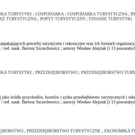
KA TURYSTYKI
;
GOSPODARKA
;
GOSPODARKA TURYSTYCZNA
;
R
AŻ TURYSTYCZNA
;
POPYT TURYSTYCZNY
;
FINANSE TURYSTYKI
 zaspakajających potrzeby turystyczne i rekreacyjne oraz ich formach organizac
j / red. nauk. Bartosz Szczechowicz ; autorzy Wiesław Alejziak [i 13 pozosta
KA TURYSTYKI
;
PRZEDSIĘBIORSTWO
;
PRZEDSIĘBIORSTWO TUR
ej jako źródle przychodów, kosztów i zysku przedsiębiorstw turystycznych i re
j / red. nauk. Bartosz Szczechowicz ; autorzy Wiesław Alejziak [i 13 pozosta
ĘBIORSTWO
;
PRZEDSIĘBIORSTWO TURYSTYCZNE
;
EKONOMIKA T