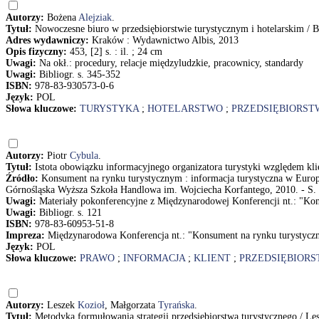
Autorzy:
Bożena
Alejziak
.
Tytuł:
Nowoczesne biuro w przedsiębiorstwie turystycznym i hotelarskim / B
Adres wydawniczy:
Kraków : Wydawnictwo Albis, 2013
Opis fizyczny:
453, [2] s. : il. ; 24 cm
Uwagi:
Na okł.: procedury, relacje międzyludzkie, pracownicy, standardy
Uwagi:
Bibliogr. s. 345-352
ISBN:
978-83-930573-0-6
Język:
POL
Słowa kluczowe:
TURYSTYKA
;
HOTELARSTWO
;
PRZEDSIĘBIORST
Autorzy:
Piotr
Cybula
.
Tytuł:
Istota obowiązku informacyjnego organizatora turystyki względem klien
Źródło:
Konsument na rynku turystycznym : informacja turystyczna w Europ
Górnośląska Wyższa Szkoła Handlowa im. Wojciecha Korfantego, 2010. - S.
Uwagi:
Materiały pokonferencyjne z Międzynarodowej Konferencji nt.: "Ko
Uwagi:
Bibliogr. s. 121
ISBN:
978-83-60953-51-8
Impreza:
Międzynarodowa Konferencja nt.: "Konsument na rynku turystycz
Język:
POL
Słowa kluczowe:
PRAWO
;
INFORMACJA
;
KLIENT
;
PRZEDSIĘBIOR
Autorzy:
Leszek
Kozioł
, Małgorzata
Tyrańska
.
Tytuł:
Metodyka formułowania strategii przedsiębiorstwa turystycznego / Le