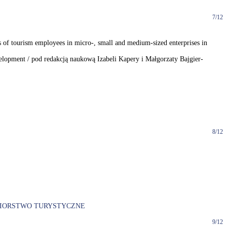
7/12
 of tourism employees in micro-, small and medium-sized enterprises in
velopment / pod redakcją naukową Izabeli Kapery i Małgorzaty Bajgier-
8/12
BIORSTWO TURYSTYCZNE
9/12