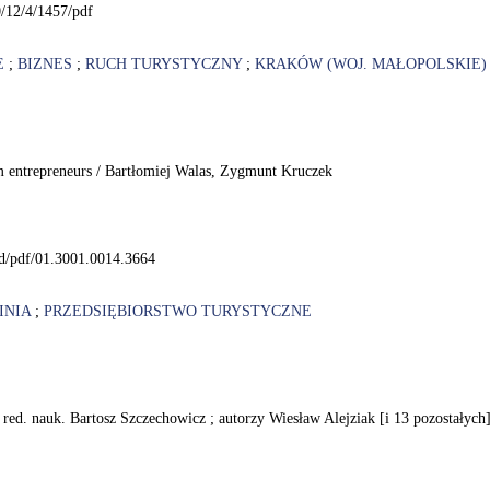
/12/4/1457/pdf
E
;
BIZNES
;
RUCH TURYSTYCZNY
;
KRAKÓW (WOJ. MAŁOPOLSKIE)
m entrepreneurs / Bartłomiej Walas, Zygmunt Kruczek
cid/pdf/01.3001.0014.3664
INIA
;
PRZEDSIĘBIORSTWO TURYSTYCZNE
 red. nauk. Bartosz Szczechowicz ; autorzy Wiesław Alejziak [i 13 pozostałych