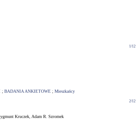
1/12
I
;
BADANIA ANKIETOWE
;
Mieszkańcy
2/12
 / Zygmunt Kruczek, Adam R. Szromek