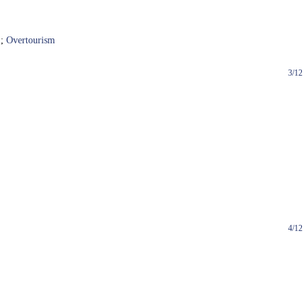
;
Overtourism
3/12
4/12
]