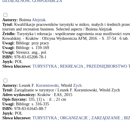
DZIAŁALNOŚĆ GOSPODARCZA
Autorzy:
Bożena
Alejziak
.
Tytuł:
Kwalifikacje pracowników turystyki w mikro, małych i średnich przed
tourism and recreation business. Selected aspects / Bożena Alejziak
Źródło:
Turystyka i rekreacja : współczesne zagrożenia oraz możliwości roz
Kowalskiej. - Kraków : Oficyna Wydawnicza AFM, 2016. - S. 37-54 : 6 tab.
Uwagi:
Bibliogr. przy pracy
Uwagi:
Bibliogr. s. 159-169
Uwagi:
Streszcz. ang., pol.
ISBN:
978-83-65208-78-1
Język:
POL
Słowa kluczowe:
TURYSTYKA
;
REKREACJA
;
PRZEDSIĘBIORSTWO 
Autorzy:
Leszek F.
Korzeniowski
, Witold
Zych
.
Tytuł:
Zarządzanie w turystyce / Leszek F. Korzeniowski, Witold Zych
Adres wydawniczy:
Kraków : EAS, 2015
Opis fizyczny:
335, [1] s. : il. ; 21 cm
Uwagi:
Bibliogr. s. 316-335
ISBN:
978-83-61645-88-7
Język:
POL
Słowa kluczowe:
TURYSTYKA
;
ORGANIZACJE
;
ZARZĄDZANIE
;
BI