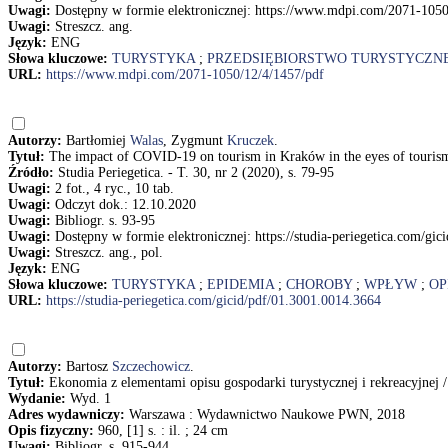
Uwagi:
Dostępny w formie elektronicznej: https://www.mdpi.com/2071-1050
Uwagi:
Streszcz. ang.
Język:
ENG
Słowa kluczowe:
TURYSTYKA
;
PRZEDSIĘBIORSTWO TURYSTYCZN
URL:
https://www.mdpi.com/2071-1050/12/4/1457/pdf
Autorzy:
Bartłomiej
Walas
, Zygmunt
Kruczek
.
Tytuł:
The impact of COVID-19 on tourism in Kraków in the eyes of touris
Źródło:
Studia Periegetica. - T. 30, nr 2 (2020), s. 79-95
Uwagi:
2 fot., 4 ryc., 10 tab.
Uwagi:
Odczyt dok.: 12.10.2020
Uwagi:
Bibliogr. s. 93-95
Uwagi:
Dostępny w formie elektronicznej: https://studia-periegetica.com/gi
Uwagi:
Streszcz. ang., pol.
Język:
ENG
Słowa kluczowe:
TURYSTYKA
;
EPIDEMIA
;
CHOROBY
;
WPŁYW
;
OP
URL:
https://studia-periegetica.com/gicid/pdf/01.3001.0014.3664
Autorzy:
Bartosz
Szczechowicz
.
Tytuł:
Ekonomia z elementami opisu gospodarki turystycznej i rekreacyjnej /
Wydanie:
Wyd. 1
Adres wydawniczy:
Warszawa : Wydawnictwo Naukowe PWN, 2018
Opis fizyczny:
960, [1] s. : il. ; 24 cm
Uwagi:
Bibliogr. s. 915-944