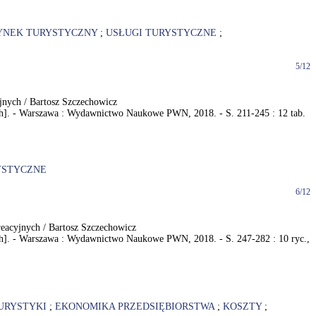
YNEK TURYSTYCZNY
;
USŁUGI TURYSTYCZNE
;
5/12
yjnych / Bartosz Szczechowicz
łych]. - Warszawa : Wydawnictwo Naukowe PWN, 2018. - S. 211-245 : 12 tab.
YSTYCZNE
6/12
kreacyjnych / Bartosz Szczechowicz
łych]. - Warszawa : Wydawnictwo Naukowe PWN, 2018. - S. 247-282 : 10 ryc.,
URYSTYKI
;
EKONOMIKA PRZEDSIĘBIORSTWA
;
KOSZTY
;