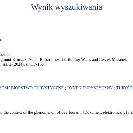
Wynik wyszukiwania
u
azanek
.
 / Zygmunt Kruczek, Adam R. Szromek, Bartłomiej Walas and Leszek Mazanek
, iss. 2 (2024), s. 117-138
EDSIĘBIORSTWO TURYSTYCZNE
;
RYNEK TURYSTYCZNY
;
TURYŚC
ses in the context of the phenomenon of overtourism [Dokument elektroniczny]