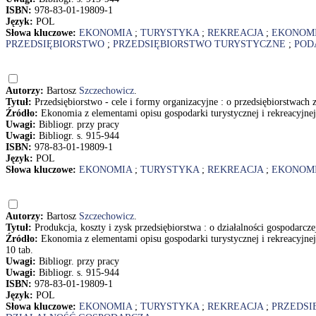
ISBN:
978-83-01-19809-1
Język:
POL
Słowa kluczowe:
EKONOMIA
;
TURYSTYKA
;
REKREACJA
;
EKONOMI
PRZEDSIĘBIORSTWO
;
PRZEDSIĘBIORSTWO TURYSTYCZNE
;
POD
Autorzy:
Bartosz
Szczechowicz
.
Tytuł:
Przedsiębiorstwo - cele i formy organizacyjne : o przedsiębiorstwach
Źródło:
Ekonomia z elementami opisu gospodarki turystycznej i rekreacyjne
Uwagi:
Bibliogr. przy pracy
Uwagi:
Bibliogr. s. 915-944
ISBN:
978-83-01-19809-1
Język:
POL
Słowa kluczowe:
EKONOMIA
;
TURYSTYKA
;
REKREACJA
;
EKONOMI
Autorzy:
Bartosz
Szczechowicz
.
Tytuł:
Produkcja, koszty i zysk przedsiębiorstwa : o działalności gospodarcz
Źródło:
Ekonomia z elementami opisu gospodarki turystycznej i rekreacyjne
10 tab.
Uwagi:
Bibliogr. przy pracy
Uwagi:
Bibliogr. s. 915-944
ISBN:
978-83-01-19809-1
Język:
POL
Słowa kluczowe:
EKONOMIA
;
TURYSTYKA
;
REKREACJA
;
PRZEDSI