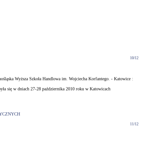
10/12
rnośląska Wyższa Szkoła Handlowa im. Wojciecha Korfantego. - Katowice :
była się w dniach 27-28 października 2010 roku w Katowicach
TYCZNYCH
11/12