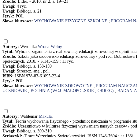
Źródło:
Lider. - 2010, nr 2, s. 19--21
Uwagi:
4 ryc.
Uwagi:
Bibliogr. s. 21
Język:
POL
Słowa kluczowe:
WYCHOWANIE FIZYCZNE SZKOLNE
;
PROGRAM N
Autorzy:
Weronika
Wrona-Wolny
.
Tytuł:
Wybrane zagadnienia z realizowanej edukacji zdrowotnej w opinii na
Źródło:
Szkoła jako środowisko edukacji zdrowotnej / pod red. Dobrosława
Społecznych, 2010. - S.145-159 : 11 ryc.
Uwagi:
Bibliogr. s. 158-159
Uwagi:
Streszcz. ang., pol.
ISBN:
ISBN 978-83-61095-22-4
Język:
POL
Słowa kluczowe:
WYCHOWANIE ZDROWOTNE
;
PROGRAM NAUCZA
UCZNIOWIE
;
BOCHNIA (WOJ. MAŁOPOLSKIE ; OKRĘG)
;
BADANIA
Autorzy:
Waldemar
Makuła
.
Tytuł:
Teoria wychowania fizycznego - przedmiot nauczania w programie s
Źródło:
Uczestnictwo w kulturze fizycznej wyzwaniem naszych czasów / pod 
Uwagi:
Bibliogr. s. 309-310
Seria/cykl:
(Prace Wszechnicy Świętokrzyskiej, ISSN 1243-7604 ; nr 133)