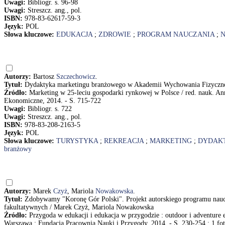
Uwagi:
Bibliogr. s. 96-98
Uwagi:
Streszcz. ang., pol.
ISBN:
978-83-62617-59-3
Język:
POL
Słowa kluczowe:
EDUKACJA
;
ZDROWIE
;
PROGRAM NAUCZANIA
;
N
Autorzy:
Bartosz
Szczechowicz
.
Tytuł:
Dydaktyka marketingu branżowego w Akademii Wychowania Fizyczne
Źródło:
Marketing w 25-leciu gospodarki rynkowej w Polsce / red. nauk. An
Ekonomiczne, 2014. - S. 715-722
Uwagi:
Bibliogr. s. 722
Uwagi:
Streszcz. ang., pol.
ISBN:
978-83-208-2163-5
Język:
POL
Słowa kluczowe:
TURYSTYKA
;
REKREACJA
;
MARKETING
;
DYDAK
branżowy
Autorzy:
Marek
Czyż
, Mariola
Nowakowska
.
Tytuł:
Zdobywamy "Koronę Gór Polski". Projekt autorskiego programu nau
fakultatywnych / Marek Czyż, Mariola Nowakowska
Źródło:
Przygoda w edukacji i edukacja w przygodzie : outdoor i adventure
Warszawa : Fundacja Pracownia Nauki i Przygody, 2014. - S. 230-254 : 1 fot.