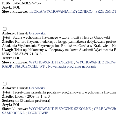
ISBN:
978-83-88274-49-7
Język:
POL
Słowa kluczowe:
TEORIA WYCHOWANIA FIZYCZNEGO
;
PRZEDMIO
Autorzy:
Henryk
Grabowski
.
Tytuł:
Studia wychowania fizycznego wczoraj i dziś / Henryk Grabowski
Źródło:
Kultura fizyczna i edukacja : księga pamiątkowa dedykowana profe
Akademia Wychowania Fizycznego im. Bronisława Czecha w Krakowie. - Kr
Uwagi:
Tekst opublikowany w: Rozprawy naukowe Akademii Wychowania Fi
ISBN:
978-83-89121-94-3
Język:
POL
Słowa kluczowe:
WYCHOWANIE FIZYCZNE
;
WYCHOWANIE ZDROW
KADR
;
NAUCZYCIEL WF
;
Nowelizacja programu nauczania
Autorzy:
Henryk
Grabowski
.
Tytuł:
Teoretyczne przesłanki podstawy programowej z wychowania fizyczn
Źródło:
Lider. - 2009, nr 1, s. 3
Seria/cykl:
(Zdaniem profesora)
Język:
POL
Słowa kluczowe:
WYCHOWANIE FIZYCZNE SZKOLNE
;
CELE WYCH
SAMOOCENA
;
UCZNIOWIE