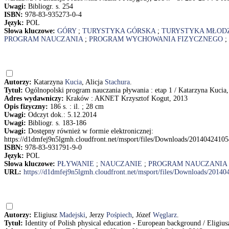
Uwagi:
Bibliogr. s. 254
ISBN:
978-83-935273-0-4
Język:
POL
Słowa kluczowe:
GÓRY
;
TURYSTYKA GÓRSKA
;
TURYSTYKA MŁOD
PROGRAM NAUCZANIA
;
PROGRAM WYCHOWANIA FIZYCZNEGO
;
Autorzy:
Katarzyna
Kucia
, Alicja
Stachura
.
Tytuł:
Ogólnopolski program nauczania pływania : etap 1 / Katarzyna Kucia,
Adres wydawniczy:
Kraków : AKNET Krzysztof Kogut, 2013
Opis fizyczny:
186 s. : il. ; 28 cm
Uwagi:
Odczyt dok.: 5.12.2014
Uwagi:
Bibliogr. s. 183-186
Uwagi:
Dostępny również w formie elektronicznej:
https://d1dmfej9n5lgmh.cloudfront.net/msport/files/Downloads/2014
ISBN:
978-83-931791-9-0
Język:
POL
Słowa kluczowe:
PŁYWANIE
;
NAUCZANIE
;
PROGRAM NAUCZANIA
URL:
https://d1dmfej9n5lgmh.cloudfront.net/msport/files/Download
Autorzy:
Eligiusz
Madejski
, Jerzy
Pośpiech
, Józef
Węglarz
.
Tytuł:
Identity of Polish physical education - European background / Eligius