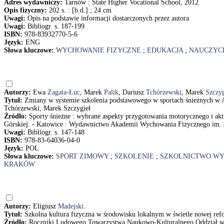
Adres wydawniczy:
Tarnów : State Higher Vocational School, 2012
Opis fizyczny:
202 s. : [b.d.] ; 24 cm
Uwagi:
Opis na podstawie informacji dostarczonych przez autora
Uwagi:
Bibliogr. s. 187-199
ISBN:
978-83932770-5-6
Język:
ENG
Słowa kluczowe:
WYCHOWANIE FIZYCZNE
;
EDUKACJA
;
NAUCZYC
Autorzy:
Ewa
Zagata-Łuc
, Marek
Palik
, Dariusz
Tchórzewski
, Marek
Szczyg
Tytuł:
Zmiany w systemie szkolenia podstawowego w sportach śnieżnych w
Tchórzewski, Marek Szczygieł
Źródło:
Sporty śnieżne : wybrane aspekty przygotowania motorycznego i akt
Górskiej. - Katowice : Wydawnictwo Akademii Wychowania Fizycznego im. Je
Uwagi:
Bibliogr. s. 147-148
ISBN:
978-83-64036-04-0
Język:
POL
Słowa kluczowe:
SPORT ZIMOWY
;
SZKOLENIE
;
SZKOLNICTWO WY
KRAKÓW
Autorzy:
Eligiusz
Madejski
.
Tytuł:
Szkolna kultura fizyczna w środowisku lokalnym w świetle nowej ref
Źródło:
Roczniki Ludowego Towarzystwa Naukowo-Kulturalnego Oddział w K