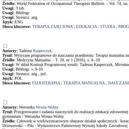
Źródło:
World Federation of Occupational Therapists Bulletin. - Vol. 74, iss.
Uwagi:
3 tab.
Uwagi:
Bibliogr.
Uwagi:
Streszcz. ang.
Język:
ENG
Słowa kluczowe:
TERAPIA ZAJĘCIOWA
;
EDUKACJA
;
STUDIA
;
PROG
Autorzy:
Tadeusz
Kasperczyk
.
Tytuł:
Wytyczne programowe do nauczania przedmiotu: Terapia manualna na k
Źródło:
Medycyna Manualna. - T. 20, nr 1 (2016), s. 4--10
Uwagi:
W skład Komisji Programowej weszli: Tadeusz Kasperczyk, Mirosła
Uwagi:
Bibliogr. s. 9-10
Uwagi:
Streszcz. ang., pol.
Język:
POL
Słowa kluczowe:
FIZJOTERAPIA
;
TERAPIA MANUALNA
;
NAUCZANI
Autorzy:
Weronika
Wrona-Wolny
.
Tytuł:
Przygotowanie i zadania nauczycieli do realizacji edukacji zdrowotnej 
gymnasium / Weronika Wrona-Wolny
Źródło:
Człowiek w wielowymiarowym obszarze działań społecznych : kreacja
Drzewowski. - Piła : Wydawnictwo Państwowej Wyższej Szkoły Zawodowej im.