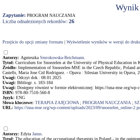
Wynik
Zapytanie:
PROGRAM NAUCZANIA
26
Liczba odnalezionych rekordów:
Przejście do opcji zmiany formatu
|
Wyświetlenie wyników w wersji do druk
Autorzy:
Agnieszka
Smrokowska-Reichmann
.
Tytuł:
Curriculum for Snoezelen at the University of Physical Education 
Źródło:
Implementation of Snoezelen-MSE in the Czech Republic, Poland a
Castells, Maria Jose Cid Rodriguez. - Opava : Silesian University in Opava, 2
Uwagi:
Odczyt dok.: 08.01.2025
Uwagi:
Bibliogr. s. 183-184
Uwagi:
Dostępny również w formie elektronicznej: https://isna-mse.org/wp-
ISBN:
978-80-7510-560-8
Język:
ENG
Słowa kluczowe:
TERAPIA ZAJĘCIOWA
;
PROGRAM NAUCZANIA
;
SZ
URL:
https://isna-mse.org/wp-content/uploads/2023/09/snoezelen_online-2.p
Autorzy:
Edyta
Janus
.
Tytuł:
The education of the occupational therapists in Poland - in the opin