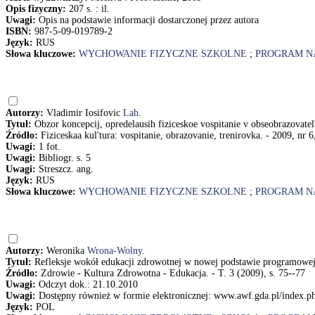
Opis fizyczny:
207 s. : il.
Uwagi:
Opis na podstawie informacji dostarczonej przez autora
ISBN:
987-5-09-019789-2
Język:
RUS
Słowa kluczowe:
WYCHOWANIE FIZYCZNE SZKOLNE
;
PROGRAM N
Autorzy:
Vladimir Iosifovic
Lah
.
Tytuł:
Obzor koncepcij, opredelausih fiziceskoe vospitanie v obseobrazovatel
Źródło:
Fiziceskaa kul'tura: vospitanie, obrazovanie, trenirovka. - 2009, nr 6,
Uwagi:
1 fot.
Uwagi:
Bibliogr. s. 5
Uwagi:
Streszcz. ang.
Język:
RUS
Słowa kluczowe:
WYCHOWANIE FIZYCZNE SZKOLNE
;
PROGRAM N
Autorzy:
Weronika
Wrona-Wolny
.
Tytuł:
Refleksje wokół edukacji zdrowotnej w nowej podstawie programow
Źródło:
Zdrowie - Kultura Zdrowotna - Edukacja. - T. 3 (2009), s. 75--77
Uwagi:
Odczyt dok.: 21.10.2010
Uwagi:
Dostępny również w formie elektronicznej: www.awf.gda.pl/index.php
Język:
POL