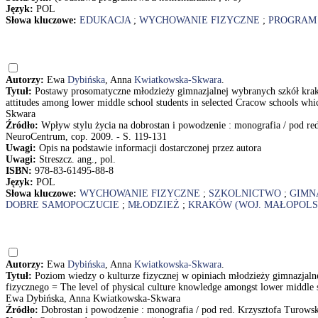
Język:
POL
Słowa kluczowe:
EDUKACJA
;
WYCHOWANIE FIZYCZNE
;
PROGRAM
Autorzy:
Ewa
Dybińska
, Anna
Kwiatkowska-Skwara
.
Tytuł:
Postawy prosomatyczne młodzieży gimnazjalnej wybranych szkół kra
attitudes among lower middle school students in selected Cracow schools wh
Skwara
Źródło:
Wpływ stylu życia na dobrostan i powodzenie : monografia / pod red
NeuroCentrum, cop. 2009. - S. 119-131
Uwagi:
Opis na podstawie informacji dostarczonej przez autora
Uwagi:
Streszcz. ang., pol.
ISBN:
978-83-61495-88-8
Język:
POL
Słowa kluczowe:
WYCHOWANIE FIZYCZNE
;
SZKOLNICTWO
;
GIMN
DOBRE SAMOPOCZUCIE
;
MŁODZIEŻ
;
KRAKÓW (WOJ. MAŁOPOLS
Autorzy:
Ewa
Dybińska
, Anna
Kwiatkowska-Skwara
.
Tytuł:
Poziom wiedzy o kulturze fizycznej w opiniach młodzieży gimnazjal
fizycznego = The level of physical culture knowledge amongst lower middle sc
Ewa Dybińska, Anna Kwiatkowska-Skwara
Źródło:
Dobrostan i powodzenie : monografia / pod red. Krzysztofa Turows