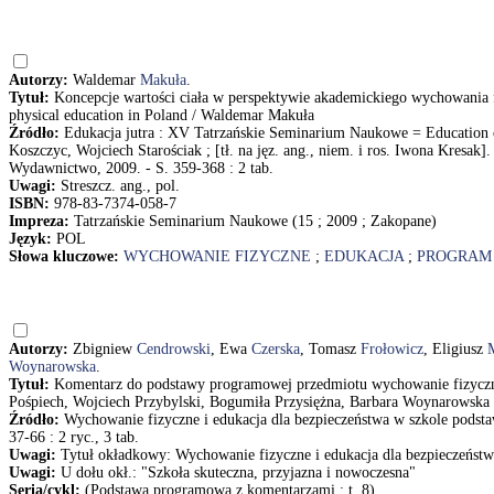
Autorzy:
Waldemar
Makuła
.
Tytuł:
Koncepcje wartości ciała w perspektywie akademickiego wychowania f
physical education in Poland / Waldemar Makuła
Źródło:
Edukacja jutra : XV Tatrzańskie Seminarium Naukowe = Education o
Koszczyc, Wojciech Starościak ; [tł. na jęz. ang., niem. i ros. Iwona Kre
Wydawnictwo, 2009. - S. 359-368 : 2 tab.
Uwagi:
Streszcz. ang., pol.
ISBN:
978-83-7374-058-7
Impreza:
Tatrzańskie Seminarium Naukowe (15 ; 2009 ; Zakopane)
Język:
POL
Słowa kluczowe:
WYCHOWANIE FIZYCZNE
;
EDUKACJA
;
PROGRAM
Autorzy:
Zbigniew
Cendrowski
, Ewa
Czerska
, Tomasz
Frołowicz
, Eligiusz
Woynarowska
.
Tytuł:
Komentarz do podstawy programowej przedmiotu wychowanie fizyczne
Pośpiech, Wojciech Przybylski, Bogumiła Przysiężna, Barbara Woynarowska
Źródło:
Wychowanie fizyczne i edukacja dla bezpieczeństwa w szkole podsta
37-66 : 2 ryc., 3 tab.
Uwagi:
Tytuł okładkowy: Wychowanie fizyczne i edukacja dla bezpieczeństw
Uwagi:
U dołu okł.: "Szkoła skuteczna, przyjazna i nowoczesna"
Seria/cykl:
(Podstawa programowa z komentarzami ; t. 8)