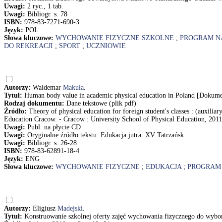
Uwagi:
2 ryc., 1 tab.
Uwagi:
Bibliogr. s. 78
ISBN:
978-83-7271-690-3
Język:
POL
Słowa kluczowe:
WYCHOWANIE FIZYCZNE SZKOLNE
;
PROGRAM N
DO REKREACJI
;
SPORT
;
UCZNIOWIE
Autorzy:
Waldemar
Makuła
.
Tytuł:
Human body value in academic physical education in Poland [Dokume
Rodzaj dokumentu:
Dane tekstowe (plik pdf)
Źródło:
Theory of physical education for foreign student's classes : (auxili
Education Cracow. - Cracow : University School of Physical Education, 2011. 
Uwagi:
Publ. na płycie CD
Uwagi:
Oryginalne źródło tekstu: Edukacja jutra. XV Tatrzańsk
Uwagi:
Bibliogr. s. 26-28
ISBN:
978-83-62891-18-4
Język:
ENG
Słowa kluczowe:
WYCHOWANIE FIZYCZNE
;
EDUKACJA
;
PROGRAM
Autorzy:
Eligiusz
Madejski
.
Tytuł:
Konstruowanie szkolnej oferty zajęć wychowania fizycznego do wybor