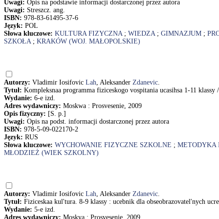
Uwagi:
Opis na podstawie informacji dostarczonej przez autora
Uwagi:
Streszcz. ang.
ISBN:
978-83-61495-37-6
Język:
POL
Słowa kluczowe:
KULTURA FIZYCZNA
;
WIEDZA
;
GIMNAZJUM
;
PR
SZKOŁA
;
KRAKÓW (WOJ. MAŁOPOLSKIE)
Autorzy:
Vladimir Iosifovic
Lah
, Aleksander
Zdanevic
.
Tytuł:
Kompleksnaa programma fiziceskogo vospitania ucasihsa 1-11 klassy /
Wydanie:
6-e izd.
Adres wydawniczy:
Moskwa : Prosvesenie, 2009
Opis fizyczny:
[S. p.]
Uwagi:
Opis na podst. informacji dostarczonej przez autora
ISBN:
978-5-09-022170-2
Język:
RUS
Słowa kluczowe:
WYCHOWANIE FIZYCZNE SZKOLNE
;
METODYKA 
MŁODZIEŻ (WIEK SZKOLNY)
Autorzy:
Vladimir Iosifovic
Lah
, Aleksander
Zdanevic
.
Tytuł:
Fiziceskaa kul'tura. 8-9 klassy : ucebnik dla obseobrazovatel'nych ucr
Wydanie:
5-e izd.
Adres wydawniczy:
Moskva : Prosvesenie, 2009