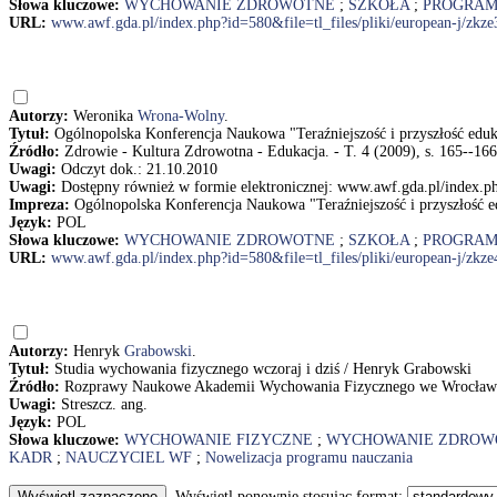
Słowa kluczowe:
WYCHOWANIE ZDROWOTNE
;
SZKOŁA
;
PROGRAM
URL:
www.awf.gda.pl/index.php?id=580&file=tl_files/pliki/european-j/zkze
Autorzy:
Weronika
Wrona-Wolny
.
Tytuł:
Ogólnopolska Konferencja Naukowa "Teraźniejszość i przyszłość edu
Źródło:
Zdrowie - Kultura Zdrowotna - Edukacja. - T. 4 (2009), s. 165--166
Uwagi:
Odczyt dok.: 21.10.2010
Uwagi:
Dostępny również w formie elektronicznej: www.awf.gda.pl/index.php
Impreza:
Ogólnopolska Konferencja Naukowa "Teraźniejszość i przyszłość e
Język:
POL
Słowa kluczowe:
WYCHOWANIE ZDROWOTNE
;
SZKOŁA
;
PROGRAM
URL:
www.awf.gda.pl/index.php?id=580&file=tl_files/pliki/european-j/zkze
Autorzy:
Henryk
Grabowski
.
Tytuł:
Studia wychowania fizycznego wczoraj i dziś / Henryk Grabowski
Źródło:
Rozprawy Naukowe Akademii Wychowania Fizycznego we Wrocławiu.
Uwagi:
Streszcz. ang.
Język:
POL
Słowa kluczowe:
WYCHOWANIE FIZYCZNE
;
WYCHOWANIE ZDROW
KADR
;
NAUCZYCIEL WF
;
Nowelizacja programu nauczania
Wyświetl ponownie stosując format: