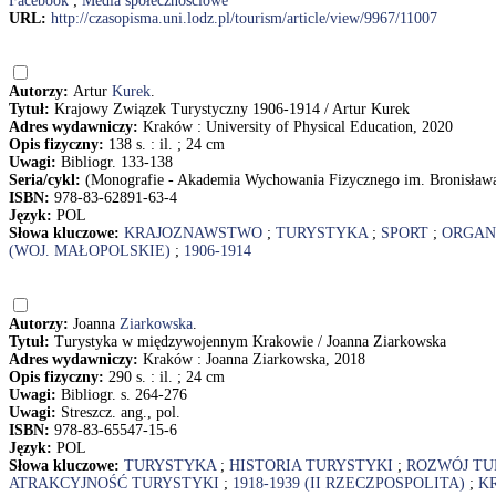
Facebook
;
Media społecznościowe
URL:
http://czasopisma.uni.lodz.pl/tourism/article/view/9967/11007
Autorzy:
Artur
Kurek
.
Tytuł:
Krajowy Związek Turystyczny 1906-1914 / Artur Kurek
Adres wydawniczy:
Kraków : University of Physical Education, 2020
Opis fizyczny:
138 s. : il. ; 24 cm
Uwagi:
Bibliogr. 133-138
Seria/cykl:
(Monografie - Akademia Wychowania Fizycznego im. Bronisław
ISBN:
978-83-62891-63-4
Język:
POL
Słowa kluczowe:
KRAJOZNAWSTWO
;
TURYSTYKA
;
SPORT
;
ORGAN
(WOJ. MAŁOPOLSKIE)
;
1906-1914
Autorzy:
Joanna
Ziarkowska
.
Tytuł:
Turystyka w międzywojennym Krakowie / Joanna Ziarkowska
Adres wydawniczy:
Kraków : Joanna Ziarkowska, 2018
Opis fizyczny:
290 s. : il. ; 24 cm
Uwagi:
Bibliogr. s. 264-276
Uwagi:
Streszcz. ang., pol.
ISBN:
978-83-65547-15-6
Język:
POL
Słowa kluczowe:
TURYSTYKA
;
HISTORIA TURYSTYKI
;
ROZWÓJ TU
ATRAKCYJNOŚĆ TURYSTYKI
;
1918-1939 (II RZECZPOSPOLITA)
;
K