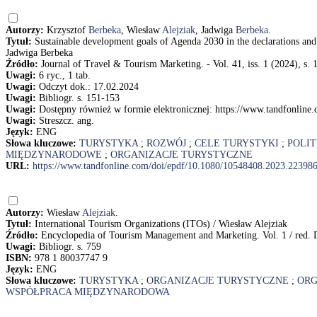
Autorzy:
Krzysztof
Berbeka
, Wiesław
Alejziak
, Jadwiga
Berbeka
.
Tytuł:
Sustainable development goals of Agenda 2030 in the declarations and 
Jadwiga Berbeka
Źródło:
Journal of Travel & Tourism Marketing. - Vol. 41, iss. 1 (2024), s.
Uwagi:
6 ryc., 1 tab.
Uwagi:
Odczyt dok.: 17.02.2024
Uwagi:
Bibliogr. s. 151-153
Uwagi:
Dostępny również w formie elektronicznej: https://www.tandfonlin
Uwagi:
Streszcz. ang.
Język:
ENG
Słowa kluczowe:
TURYSTYKA
;
ROZWÓJ
;
CELE TURYSTYKI
;
POLI
MIĘDZYNARODOWE
;
ORGANIZACJE TURYSTYCZNE
URL:
https://www.tandfonline.com/doi/epdf/10.1080/10548408.2023.22398
Autorzy:
Wiesław
Alejziak
.
Tytuł:
International Tourism Organizations (ITOs) / Wiesław Alejziak
Źródło:
Encyclopedia of Tourism Management and Marketing. Vol. 1 / red. Di
Uwagi:
Bibliogr. s. 759
ISBN:
978 1 80037747 9
Język:
ENG
Słowa kluczowe:
TURYSTYKA
;
ORGANIZACJE TURYSTYCZNE
;
ORG
WSPÓŁPRACA MIĘDZYNARODOWA