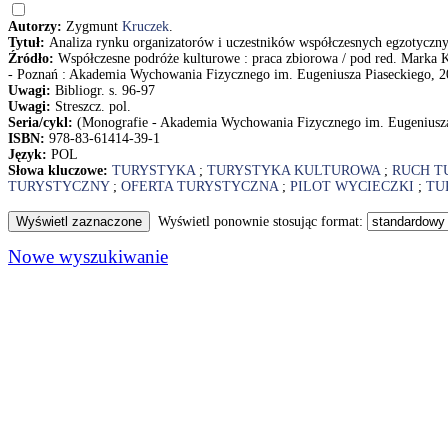
Autorzy:
Zygmunt
Kruczek
.
Tytuł:
Analiza rynku organizatorów i uczestników współczesnych egzotycz
Źródło:
Współczesne podróże kulturowe : praca zbiorowa / pod red. Marka
- Poznań : Akademia Wychowania Fizycznego im. Eugeniusza Piaseckiego, 20
Uwagi:
Bibliogr. s. 96-97
Uwagi:
Streszcz. pol.
Seria/cykl:
(Monografie - Akademia Wychowania Fizycznego im. Eugeniusza
ISBN:
978-83-61414-39-1
Język:
POL
Słowa kluczowe:
TURYSTYKA
;
TURYSTYKA KULTUROWA
;
RUCH T
TURYSTYCZNY
;
OFERTA TURYSTYCZNA
;
PILOT WYCIECZKI
;
TU
Wyświetl ponownie stosując format:
Nowe wyszukiwanie