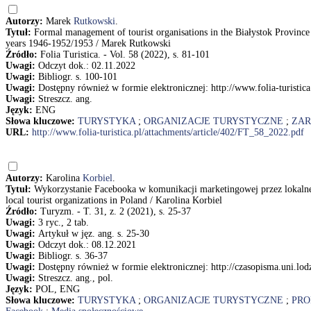
Autorzy:
Marek
Rutkowski
.
Tytuł:
Formal management of tourist organisations in the Białystok Provinc
years 1946-1952/1953 / Marek Rutkowski
Źródło:
Folia Turistica. - Vol. 58 (2022), s. 81-101
Uwagi:
Odczyt dok.: 02.11.2022
Uwagi:
Bibliogr. s. 100-101
Uwagi:
Dostępny również w formie elektronicznej: http://www.folia-turistic
Uwagi:
Streszcz. ang.
Język:
ENG
Słowa kluczowe:
TURYSTYKA
;
ORGANIZACJE TURYSTYCZNE
;
ZAR
URL:
http://www.folia-turistica.pl/attachments/article/402/FT_58_2022.pdf
Autorzy:
Karolina
Korbiel
.
Tytuł:
Wykorzystanie Facebooka w komunikacji marketingowej przez lokalne
local tourist organizations in Poland / Karolina Korbiel
Źródło:
Turyzm. - T. 31, z. 2 (2021), s. 25-37
Uwagi:
3 ryc., 2 tab.
Uwagi:
Artykuł w jęz. ang. s. 25-30
Uwagi:
Odczyt dok.: 08.12.2021
Uwagi:
Bibliogr. s. 36-37
Uwagi:
Dostępny również w formie elektronicznej: http://czasopisma.uni.lod
Uwagi:
Streszcz. ang., pol.
Język:
POL, ENG
Słowa kluczowe:
TURYSTYKA
;
ORGANIZACJE TURYSTYCZNE
;
PRO