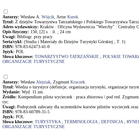
Autorzy:
Wiesław A.
Wójcik
, Artur
Kurek
.
Tytuł:
Z dziejów Towarzystwa Tatrzańskiego i Polskiego Towarzystwa Tatrza
Adres wydawniczy:
Kraków : Oficyna Wydawnicza "Wierchy" : Centralny 
Opis fizyczny:
150, [2] s. : il. ; 24 cm
Uwagi:
Bibliogr. przy pracy
Seria/cykl:
(Studia i Materiały do Dziejów Turystyki Górskiej ; T. 1)
ISBN:
978-83-62473-41-0
Język:
POL
Słowa kluczowe:
TOWARZYSTWO TATRZAŃSKIE
;
POLSKIE TOWAR
ORGANIZACJE TURYSTYCZNE
Autorzy:
Wiesław
Alejziak
, Zygmunt
Kruczek
.
Tytuł:
Wiedza o turystyce (definicje, organizacja turystyki, organizacje tur
Wydanie:
Wyd. 11 zm.
Źródło:
Kompendium pilota wycieczek : praca zbiorowa / pod red. Zygmunta Kr
ryc.
Uwagi:
Podręcznik zalecany dla uczestników kursów pilotów wycieczek oraz 
ISBN:
978-83-60789-31-5
Język:
POL
Słowa kluczowe:
TURYSTYKA
;
TERMINOLOGIA
;
DEFINICJA
;
RYNE
ORGANIZACJE TURYSTYCZNE