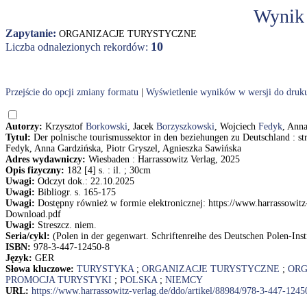
Wynik
Zapytanie:
ORGANIZACJE TURYSTYCZNE
10
Liczba odnalezionych rekordów:
Przejście do opcji zmiany formatu
|
Wyświetlenie wyników w wersji do druk
Autorzy:
Krzysztof
Borkowski
, Jacek
Borzyszkowski
, Wojciech
Fedyk
, Ann
Tytuł:
Der polnische tourismussektor in den beziehungen zu Deutschland : s
Fedyk, Anna Gardzińska, Piotr Gryszel, Agnieszka Sawińska
Adres wydawniczy:
Wiesbaden : Harrassowitz Verlag, 2025
Opis fizyczny:
182 [4] s. : il. ; 30cm
Uwagi:
Odczyt dok.: 22.10.2025
Uwagi:
Bibliogr. s. 165-175
Uwagi:
Dostępny również w formie elektronicznej: https://www.harrassowi
Download.pdf
Uwagi:
Streszcz. niem.
Seria/cykl:
(Polen in der gegenwart. Schriftenreihe des Deutschen Polen-Inst
ISBN:
978-3-447-12450-8
Język:
GER
Słowa kluczowe:
TURYSTYKA
;
ORGANIZACJE TURYSTYCZNE
;
ORG
PROMOCJA TURYSTYKI
;
POLSKA
;
NIEMCY
URL:
https://www.harrassowitz-verlag.de/ddo/artikel/88984/978-3-447-1