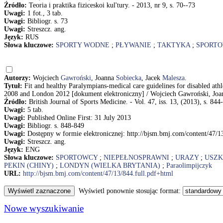
Źródło:
Teoria i praktika fiziceskoi kul'tury. - 2013, nr 9, s. 70--73
Uwagi:
1 fot., 3 tab.
Uwagi:
Bibliogr. s. 73
Uwagi:
Streszcz. ang.
Język:
RUS
Słowa kluczowe:
SPORTY WODNE
;
PŁYWANIE
;
TAKTYKA
;
SPORT
Autorzy:
Wojciech
Gawroński
, Joanna
Sobiecka
, Jacek
Malesza
.
Tytuł:
Fit and healthy Paralympians-medical care guidelines for disabled athle
2008 and London 2012 [dokument elektroniczny] / Wojciech Gawroński, Joa
Źródło:
British Journal of Sports Medicine. - Vol. 47, iss. 13, (2013), s. 844
Uwagi:
5 tab.
Uwagi:
Published Online First: 31 July 2013
Uwagi:
Bibliogr. s. 848-849
Uwagi:
Dostępny w formie elektronicznej: http://bjsm.bmj.com/content/47/1
Uwagi:
Streszcz. ang.
Język:
ENG
Słowa kluczowe:
SPORTOWCY
;
NIEPEŁNOSPRAWNI
;
URAZY
;
USZK
PEKIN (CHINY)
;
LONDYN (WIELKA BRYTANIA)
;
Paraolimpijczyk
URL:
http://bjsm.bmj.com/content/47/13/844.full.pdf+html
Wyświetl ponownie stosując format:
Nowe wyszukiwanie