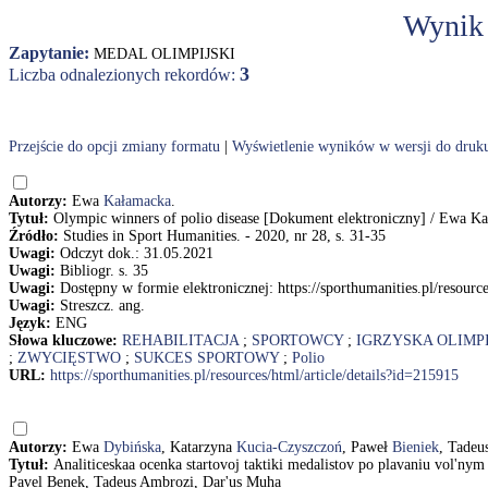
Wynik
Zapytanie:
MEDAL OLIMPIJSKI
3
Liczba odnalezionych rekordów:
Przejście do opcji zmiany formatu
|
Wyświetlenie wyników w wersji do druk
Autorzy:
Ewa
Kałamacka
.
Tytuł:
Olympic winners of polio disease [Dokument elektroniczny] / Ewa K
Źródło:
Studies in Sport Humanities. - 2020, nr 28, s. 31-35
Uwagi:
Odczyt dok.: 31.05.2021
Uwagi:
Bibliogr. s. 35
Uwagi:
Dostępny w formie elektronicznej: https://sporthumanities.pl/resource
Uwagi:
Streszcz. ang.
Język:
ENG
Słowa kluczowe:
REHABILITACJA
;
SPORTOWCY
;
IGRZYSKA OLIMPI
;
ZWYCIĘSTWO
;
SUKCES SPORTOWY
;
Polio
URL:
https://sporthumanities.pl/resources/html/article/details?id=215915
Autorzy:
Ewa
Dybińska
, Katarzyna
Kucia-Czyszczoń
, Paweł
Bieniek
, Tadeu
Tytuł:
Analiticeskaa ocenka startovoj taktiki medalistov po plavaniu vol'ny
Pavel Benek, Tadeus Ambrozi, Dar'us Muha