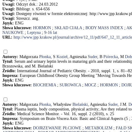
Uwagi:
Odczyt dok.: 24.03.2012
Uwagi:
Bibliogr. s. 654-656
Uwagi:
Dostępny również w formie elektronicznej: http://www.jpp.krakow.pl
Uwagi:
Streszcz. ang.
Język:
ENG
Słowa kluczowe:
HORMON
;
SKŁAD CIAŁA
;
BODY MASS INDEX
;
AK
NAUKOWE
;
Leptyna
;
9-16 lat
URL:
http://www.jpp.krakow.pl/journal/archive/12_11/pdf/647_12_11_articl
Autorzy:
Małgorzata
Płonka
, S
Kozieł
, Agnieszka
Suder
, B
Piórecka
, M
Dob
Tytuł:
Serum and urinary leptin levels in maturing girls and their relations
Brzozowska, and M. Bielański
Źródło:
International Journal of Pediatric Obesity. - 2010, suppl. 1, s. 81--82
Impreza:
European Childhood Obesity Group Meeting "Moving Towards Heal
Język:
ENG
Słowa kluczowe:
BIOCHEMIA
;
SUROWICA
;
MOCZ
;
HORMON
;
DOJR
Autorzy:
Małgorzata
Płonka
, Władysław
Bielański
, Agnieszka
Suder
, J.M.
D
Tytuł:
Plasma leptin, body composition, physical activity; Are they related 
Źródło:
Medical Science Monitor. - Vol. 16, suppl. 2 (2010), s. 25
Impreza:
Symposium on Brain-Viscera Axis: Basic and Clinical Aspects (5 ;
Język:
ENG
Słowa kluczowe:
DOJRZEWANIE PŁCIOWE
;
METABOLIZM
;
FAŁD S