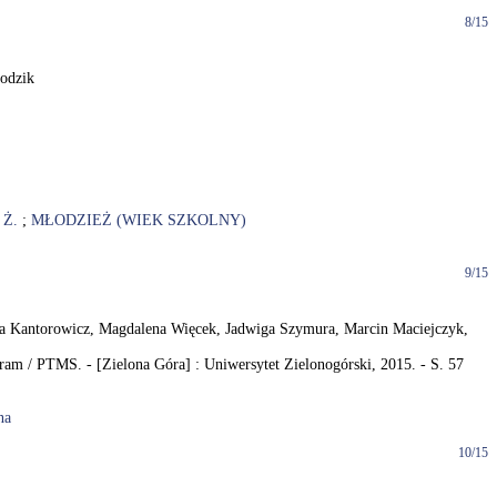
8/15
lodzik
 Ż.
;
MŁODZIEŻ (WIEK SZKOLNY)
9/15
zata Kantorowicz, Magdalena Więcek, Jadwiga Szymura, Marcin Maciejczyk,
m / PTMS. - [Zielona Góra] : Uniwersytet Zielonogórski, 2015. - S. 57
na
10/15