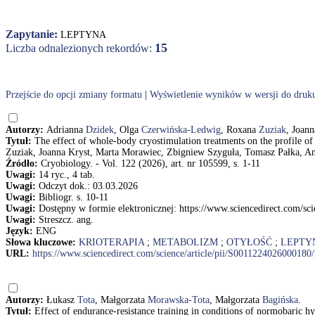
Zapytanie:
LEPTYNA
15
Liczba odnalezionych rekordów:
Przejście do opcji zmiany formatu
|
Wyświetlenie wyników w wersji do druk
Autorzy:
Adrianna
Dzidek
, Olga
Czerwińska-Ledwig
, Roxana
Zuziak
, Joan
Tytuł:
The effect of whole-body cryostimulation treatments on the profile o
Zuziak, Joanna Kryst, Marta Morawiec, Zbigniew Szyguła, Tomasz Pałka, A
Źródło:
Cryobiology. - Vol. 122 (2026), art. nr 105599, s. 1-11
Uwagi:
14 ryc., 4 tab.
Uwagi:
Odczyt dok.: 03.03.2026
Uwagi:
Bibliogr. s. 10-11
Uwagi:
Dostępny w formie elektronicznej: https://www.sciencedirect.co
Uwagi:
Streszcz. ang.
Język:
ENG
Słowa kluczowe:
KRIOTERAPIA
;
METABOLIZM
;
OTYŁOŚĆ
;
LEPTY
URL:
https://www.sciencedirect.com/science/article/pii/S001122402600
Autorzy:
Łukasz
Tota
, Małgorzata
Morawska-Tota
, Małgorzata
Bagińska
.
Tytuł:
Effect of endurance-resistance training in conditions of normobaric