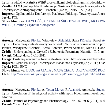
Tytuł:
Związki wskaźnika WHtR z czynnikami biologicznymi i środowiskowymi
Źródło:
XLV Ogólnopolska Konferencja Naukowa Polskiego Towarzystwa Ant
Towarzystwo Antropologiczne. - Poznań : [UAM], 2015. - S. [b.d.]
Impreza:
Ogólnopolska Konferencja Naukowa Polskiego Towarzystwa Antrop
Język:
POL
Słowa kluczowe:
OTYŁOŚĆ
;
CZYNNIKI ŚRODOWISKOWE
;
AKTYWN
WHTR
;
Grelina
;
Czynniki biologiczne
Autorzy:
Małgorzata
Płonka
, Władysław
Bielański
, Beata
Piórecka
, Paweł
A
Tytuł:
Ocena masy ciała dziewczynek w wieku 9-16 lat w odniesieniu do poziom
Płonka, Władysław Bielański, Beata Piórecka, Paweł Adamski, Maria J. Dob
Źródło:
Endokrynologia, Otyłość i Zaburzenia Przemiany Materii. - T. 7, nr 
Uwagi:
Odczyt dok.: 17.10.2011
Uwagi:
Dostępny również w formie elektronicznej: http://www.endokrynol
Impreza:
Zjazd Polskiego Towarzystwa Badań nad Otyłością (3 ; 2011 ; Olsz
Język:
POL, ENG
Słowa kluczowe:
BUDOWA CIAŁA
;
MASA CIAŁA
;
AKTYWNOŚĆ RU
URL:
http://www.endokrynologia.viamedica.pl/darmowy_pdf.phtml?indeks
Autorzy:
Małgorzata
Płonka
, A.
Toton-Morys
, P.
Adamski
, Agnieszka
Suder
Tytuł:
Association of the physical activity with leptin blood serum level, b
Glodzik
Źródło:
Journal of Physiology and Pharmacology. - Vol. 62, nr 6 (2011), s. 
Uwagi:
7 ryc., 5 tab.