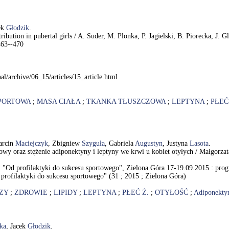
ek
Głodzik
.
ribution in pubertal girls / A. Suder, M. Plonka, P. Jagielski, B. Piorecka, J. G
463--470
al/archive/06_15/articles/15_article.html
PORTOWA
;
MASA CIAŁA
;
TKANKA TŁUSZCZOWA
;
LEPTYNA
;
PŁEĆ
arcin
Maciejczyk
, Zbigniew
Szyguła
, Gabriela
Augustyn
, Justyna
Lasota
.
owy oraz stężenie adiponektyny i leptyny we krwi u kobiet otyłych / Małgor
 profilaktyki do sukcesu sportowego", Zielona Góra 17-19.09.2015 : progra
ofilaktyki do sukcesu sportowego" (31 ; 2015 ; Zielona Góra)
ZY
;
ZDROWIE
;
LIPIDY
;
LEPTYNA
;
PŁEĆ Ż.
;
OTYŁOŚĆ
;
Adiponekty
ka
, Jacek
Głodzik
.