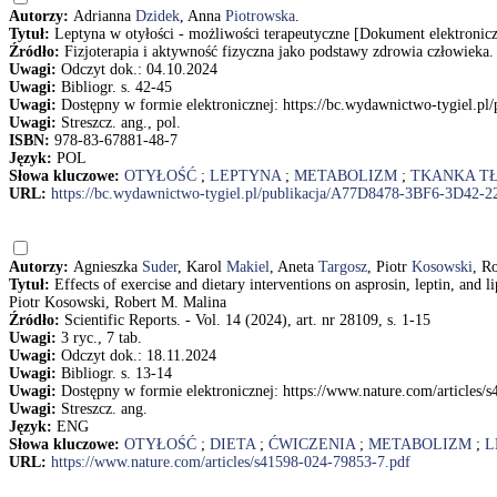
Autorzy:
Adrianna
Dzidek
, Anna
Piotrowska
.
Tytuł:
Leptyna w otyłości - możliwości terapeutyczne [Dokument elektronic
Źródło:
Fizjoterapia i aktywność fizyczna jako podstawy zdrowia człowieka
Uwagi:
Odczyt dok.: 04.10.2024
Uwagi:
Bibliogr. s. 42-45
Uwagi:
Dostępny w formie elektronicznej: https://bc.wydawnictwo-tygi
Uwagi:
Streszcz. ang., pol.
ISBN:
978-83-67881-48-7
Język:
POL
Słowa kluczowe:
OTYŁOŚĆ
;
LEPTYNA
;
METABOLIZM
;
TKANKA T
URL:
https://bc.wydawnictwo-tygiel.pl/publikacja/A77D8478-3BF6-3D
Autorzy:
Agnieszka
Suder
, Karol
Makiel
, Aneta
Targosz
, Piotr
Kosowski
, R
Tytuł:
Effects of exercise and dietary interventions on asprosin, leptin, an
Piotr Kosowski, Robert M. Malina
Źródło:
Scientific Reports. - Vol. 14 (2024), art. nr 28109, s. 1-15
Uwagi:
3 ryc., 7 tab.
Uwagi:
Odczyt dok.: 18.11.2024
Uwagi:
Bibliogr. s. 13-14
Uwagi:
Dostępny w formie elektronicznej: https://www.nature.com/articles/
Uwagi:
Streszcz. ang.
Język:
ENG
Słowa kluczowe:
OTYŁOŚĆ
;
DIETA
;
ĆWICZENIA
;
METABOLIZM
;
L
URL:
https://www.nature.com/articles/s41598-024-79853-7.pdf