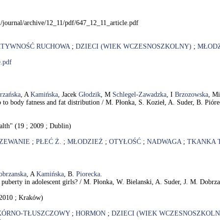
/journal/archive/12_11/pdf/647_12_11_article.pdf
TYWNOŚĆ RUCHOWA
;
DZIECI (WIEK WCZESNOSZKOLNY)
;
MŁODZ
e.pdf
rzańska
, A
Kamińska
, Jacek
Głodzik
, M
Schlegel-Zawadzka
, I
Brzozowska
, M
hip to body fatness and fat distribution / M. Płonka, S. Kozieł, A. Suder, B. P
th" (19 ; 2009 ; Dublin)
ZEWANIE
;
PŁEĆ Ż.
;
MŁODZIEŻ
;
OTYŁOŚĆ
;
NADWAGA
;
TKANKA 
obrzanska
, A
Kamińska
, B.
Piorecka
.
to puberty in adolescent girls? / M. Płonka, W. Bielanski, A. Suder, J. M. Dobr
 2010 ; Kraków)
KÓRNO-TŁUSZCZOWY
;
HORMON
;
DZIECI (WIEK WCZESNOSZKOLN