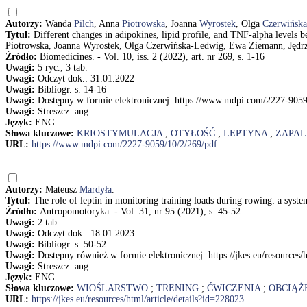
Autorzy:
Wanda
Pilch
, Anna
Piotrowska
, Joanna
Wyrostek
, Olga
Czerwińsk
Tytuł:
Different changes in adipokines, lipid profile, and TNF-alpha levels 
Piotrowska, Joanna Wyrostek, Olga Czerwińska-Ledwig, Ewa Ziemann, Jędrz
Źródło:
Biomedicines. - Vol. 10, iss. 2 (2022), art. nr 269, s. 1-16
Uwagi:
5 ryc., 3 tab.
Uwagi:
Odczyt dok.: 31.01.2022
Uwagi:
Bibliogr. s. 14-16
Uwagi:
Dostępny w formie elektronicznej: https://www.mdpi.com/2227-9059
Uwagi:
Streszcz. ang.
Język:
ENG
Słowa kluczowe:
KRIOSTYMULACJA
;
OTYŁOŚĆ
;
LEPTYNA
;
ZAPAL
URL:
https://www.mdpi.com/2227-9059/10/2/269/pdf
Autorzy:
Mateusz
Mardyła
.
Tytuł:
The role of leptin in monitoring training loads during rowing: a syst
Źródło:
Antropomotoryka. - Vol. 31, nr 95 (2021), s. 45-52
Uwagi:
2 tab.
Uwagi:
Odczyt dok.: 18.01.2023
Uwagi:
Bibliogr. s. 50-52
Uwagi:
Dostępny również w formie elektronicznej: https://jkes.eu/resources/
Uwagi:
Streszcz. ang.
Język:
ENG
Słowa kluczowe:
WIOŚLARSTWO
;
TRENING
;
ĆWICZENIA
;
OBCIĄŻ
URL:
https://jkes.eu/resources/html/article/details?id=228023