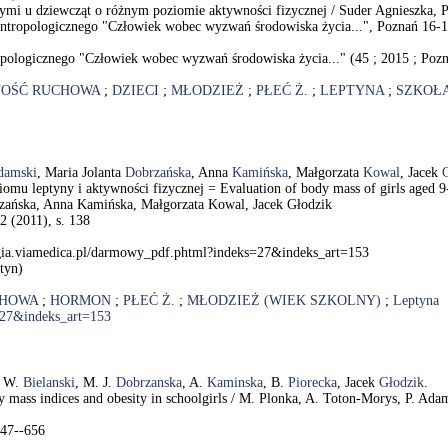
 u dziewcząt o różnym poziomie aktywności fizycznej / Suder Agnieszka, Pło
ropologicznego "Człowiek wobec wyzwań środowiska życia...", Poznań 16-1
ologicznego "Człowiek wobec wyzwań środowiska życia..." (45 ; 2015 ; Poz
OŚĆ RUCHOWA
;
DZIECI
;
MŁODZIEŻ
;
PŁEĆ Ż.
;
LEPTYNA
;
SZKOŁ
damski
, Maria Jolanta
Dobrzańska
, Anna
Kamińska
, Małgorzata
Kowal
, Jacek
u leptyny i aktywności fizycznej = Evaluation of body mass of girls aged 9-16 
rzańska, Anna Kamińska, Małgorzata Kowal, Jacek Głodzik
2 (2011), s. 138
ogia.viamedica.pl/darmowy_pdf.phtml?indeks=27&indeks_art=153
tyn)
CHOWA
;
HORMON
;
PŁEĆ Ż.
;
MŁODZIEŻ (WIEK SZKOLNY)
;
Leptyna
=27&indeks_art=153
, W.
Bielanski
, M. J.
Dobrzanska
, A.
Kaminska
, B.
Piorecka
, Jacek
Głodzik
.
ody mass indices and obesity in schoolgirls / M. Plonka, A. Toton-Morys, P. Ad
647--656