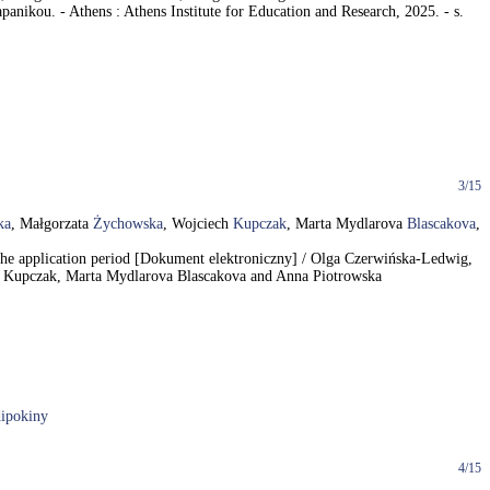
nikou. - Athens : Athens Institute for Education and Research, 2025. - s.
3/15
ka
, Małgorzata
Żychowska
, Wojciech
Kupczak
, Marta Mydlarova
Blascakova
,
the application period [Dokument elektroniczny] / Olga Czerwińska-Ledwig,
h Kupczak, Marta Mydlarova Blascakova and Anna Piotrowska
ipokiny
4/15