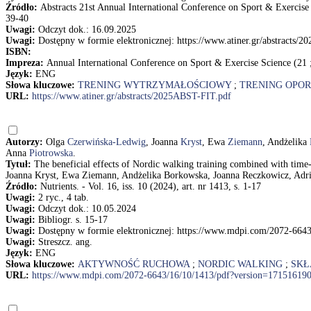
Źródło:
Abstracts 21st Annual International Conference on Sport & Exercise 
39-40
Uwagi:
Odczyt dok.: 16.09.2025
Uwagi:
Dostępny w formie elektronicznej: https://www.atiner.gr/abstracts/
ISBN:
Impreza:
Annual International Conference on Sport & Exercise Science (21 
Język:
ENG
Słowa kluczowe:
TRENING WYTRZYMAŁOŚCIOWY
;
TRENING OPO
URL:
https://www.atiner.gr/abstracts/2025ABST-FIT.pdf
Autorzy:
Olga
Czerwińska-Ledwig
, Joanna
Kryst
, Ewa
Ziemann
, Andżelika
Anna
Piotrowska
.
Tytuł:
The beneficial effects of Nordic walking training combined with tim
Joanna Kryst, Ewa Ziemann, Andżelika Borkowska, Joanna Reczkowicz, Adr
Źródło:
Nutrients. - Vol. 16, iss. 10 (2024), art. nr 1413, s. 1-17
Uwagi:
2 ryc., 4 tab.
Uwagi:
Odczyt dok.: 10.05.2024
Uwagi:
Bibliogr. s. 15-17
Uwagi:
Dostępny w formie elektronicznej: https://www.mdpi.com/2072-664
Uwagi:
Streszcz. ang.
Język:
ENG
Słowa kluczowe:
AKTYWNOŚĆ RUCHOWA
;
NORDIC WALKING
;
SKŁ
URL:
https://www.mdpi.com/2072-6643/16/10/1413/pdf?version=17151619