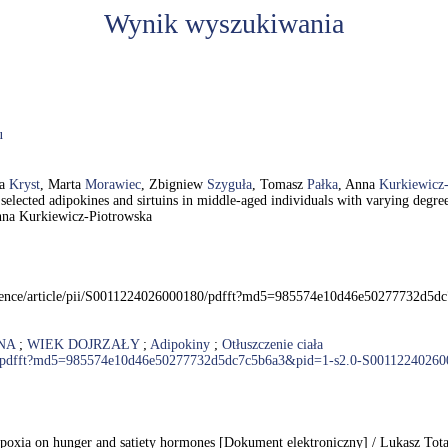
Wynik wyszukiwania
u
na
Kryst
, Marta
Morawiec
, Zbigniew
Szyguła
, Tomasz
Pałka
, Anna
Kurkiewicz
f selected adipokines and sirtuins in middle-aged individuals with varying deg
nna Kurkiewicz-Piotrowska
m/science/article/pii/S0011224026000180/pdfft?md5=985574e10d46e50277732d
NA
;
WIEK DOJRZAŁY
;
Adipokiny
;
Otłuszczenie ciała
0180/pdfft?md5=985574e10d46e50277732d5dc7c5b6a3&pid=1-s2.0-S0011224026
 hypoxia on hunger and satiety hormones [Dokument elektroniczny] / Lukasz To