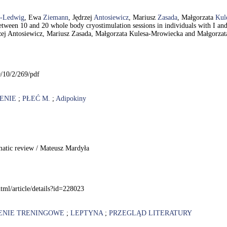
a-Ledwig
, Ewa
Ziemann
, Jędrzej
Antosiewicz
, Mariusz
Zasada
, Małgorzata
Kul
between 10 and 20 whole body cryostimulation sessions in individuals with I a
ej Antosiewicz, Mariusz Zasada, Małgorzata Kulesa-Mrowiecka and Małgorza
/10/2/269/pdf
ENIE
;
PŁEĆ M.
;
Adipokiny
ematic review / Mateusz Mardyła
html/article/details?id=228023
ENIE TRENINGOWE
;
LEPTYNA
;
PRZEGLĄD LITERATURY