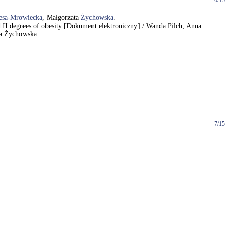
6/15
esa-Mrowiecka
, Małgorzata
Żychowska
.
nd II degrees of obesity [Dokument elektroniczny] / Wanda Pilch, Anna
ta Żychowska
7/15