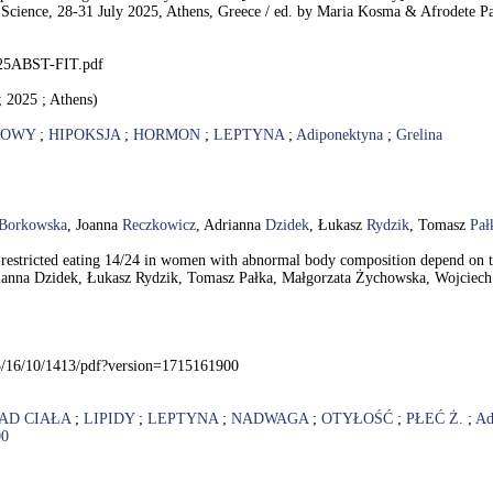
Science, 28-31 July 2025, Athens, Greece / ed. by Maria Kosma & Afrodete Papa
2025ABST-FIT.pdf
; 2025 ; Athens)
ROWY
;
HIPOKSJA
;
HORMON
;
LEPTYNA
;
Adiponektyna
;
Grelina
Borkowska
, Joanna
Reczkowicz
, Adrianna
Dzidek
, Łukasz
Rydzik
, Tomasz
Pał
e-restricted eating 14/24 in women with abnormal body composition depend on 
ianna Dzidek, Łukasz Rydzik, Tomasz Pałka, Małgorzata Żychowska, Wojciec
3/16/10/1413/pdf?version=1715161900
AD CIAŁA
;
LIPIDY
;
LEPTYNA
;
NADWAGA
;
OTYŁOŚĆ
;
PŁEĆ Ż.
;
Ad
00