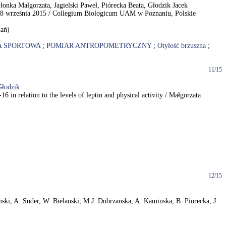
nka Małgorzata, Jagielski Paweł, Piórecka Beata, Głodzik Jacek
8 września 2015 / Collegium Biologicum UAM w Poznaniu, Polskie
nań)
A SPORTOWA
;
POMIAR ANTROPOMETRYCZNY
;
Otyłość brzuszna
;
11/15
Głodzik
.
in relation to the levels of leptin and physical activity / Małgorzata
12/15
amski, A. Suder, W. Bielanski, M.J. Dobrzanska, A. Kaminska, B. Piorecka, J.