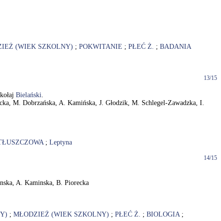
IEŻ (WIEK SZKOLNY)
;
POKWITANIE
;
PŁEĆ Ż.
;
BADANIA
13/15
ikołaj
Bielański
.
iórecka, M. Dobrzańska, A. Kamińska, J. Głodzik, M. Schlegel-Zawadzka, I.
TŁUSZCZOWA
;
Leptyna
14/15
zanska, A. Kaminska, B. Piorecka
Y)
;
MŁODZIEŻ (WIEK SZKOLNY)
;
PŁEĆ Ż.
;
BIOLOGIA
;