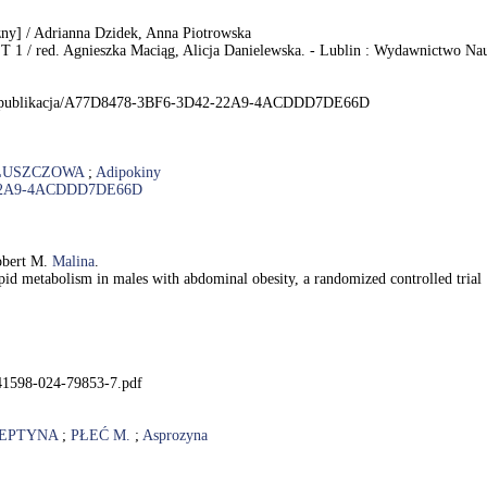
zny] / Adrianna Dzidek, Anna Piotrowska
. T 1 / red. Agnieszka Maciąg, Alicja Danielewska. - Lublin : Wydawnictwo N
el.pl/publikacja/A77D8478-3BF6-3D42-22A9-4ACDDD7DE66D
ŁUSZCZOWA
;
Adipokiny
42-22A9-4ACDDD7DE66D
obert M.
Malina
.
d lipid metabolism in males with abdominal obesity, a randomized controlled tri
s41598-024-79853-7.pdf
EPTYNA
;
PŁEĆ M.
;
Asprozyna