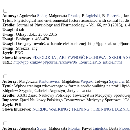
Autorzy:
Agnieszka
Suder
, Małgorzata
Płonka
, P.
Jagielski
, B.
Piorecka
, Jac
Tytuł:
Physiological and environmental factors associated with central fat dist
Źródło:
Journal of Physiology and Pharmacology. - Vol. 66, nr 3 (2015), s. 
Uwagi:
4 tab.
Uwagi:
Odczyt dok.: 25.06.2015
Uwagi:
Bibliogr. s. 468-470
Uwagi:
Dostępny również w formie elektronicznej: http://jpp.krakow.pl/journ
Uwagi:
Streszcz. ang.
Język:
ENG
Słowa kluczowe:
FIZJOLOGIA
;
AKTYWNOŚĆ RUCHOWA
;
SZKOŁA S
URL:
http://jpp.krakow.pl/journal/archive/06_15/articles/15_article.html
Autorzy:
Małgorzata
Kantorowicz
, Magdalena
Więcek
, Jadwiga
Szymura
, M
Tytuł:
Wpływ treningu zdrowotnego w formie nordic walking na profil lipid
Zbigniew Szyguła, Gabriela Augustyn, Justyna Lasota
Źródło:
XXXI Zjazd Naukowy Polskiego Towarzystwa Medycyny Sportowej "Od
Impreza:
Zjazd Naukowy Polskiego Towarzystwa Medycyny Sportowej "Od pr
Język:
POL
Słowa kluczowe:
NORDIC WALKING
;
TRENING
;
TRENING LECZNIC
Autorzy:
Agnieszka
Suder
, Małgorzata
Płonka
, Paweł
Jagielski
, Beata
Piórec