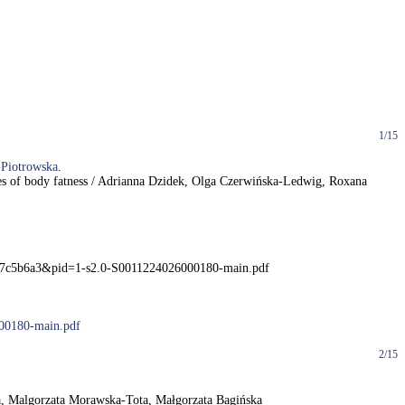
1/15
-Piotrowska
.
rees of body fatness / Adrianna Dzidek, Olga Czerwińska-Ledwig, Roxana
5dc7c5b6a3&pid=1-s2.0-S0011224026000180-main.pdf
000180-main.pdf
2/15
ta, Malgorzata Morawska-Tota, Małgorzata Bagińska