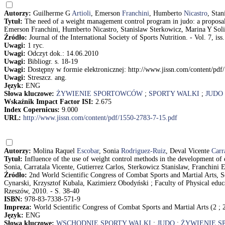
Autorzy:
Guilherme G
Artioli
, Emerson
Franchini
, Humberto
Nicastro
, Sta
Tytuł:
The need of a weight management control program in judo: a proposal 
Emerson Franchini, Humberto Nicastro, Stanislaw Sterkowicz, Marina Y Sol
Źródło:
Journal of the International Society of Sports Nutrition. - Vol. 7, iss
Uwagi:
1 ryc.
Uwagi:
Odczyt dok.: 14.06.2010
Uwagi:
Bibliogr. s. 18-19
Uwagi:
Dostępny w formie elektronicznej: http://www.jissn.com/content/pd
Uwagi:
Streszcz. ang.
Język:
ENG
Słowa kluczowe:
ŻYWIENIE SPORTOWCÓW
;
SPORTY WALKI
;
JUDO
Wskaźnik Impact Factor ISI:
2.675
Index Copernicus:
9.000
URL:
http://www.jissn.com/content/pdf/1550-2783-7-15.pdf
Autorzy:
Molina Raquel
Escobar
, Sonia
Rodriguez-Ruiz
, Deval Vicente
Carr
Tytuł:
Influence of the use of weight control methods in the development of e
Sonia, Carratala Vicente, Gutierrez Carlos, Sterkowicz Stanislaw, Franchini
Źródło:
2nd World Scientific Congress of Combat Sports and Martial Arts, S
Cynarski, Krzysztof Kubala, Kazimierz Obodyński ; Faculty of Physical educa
Rzeszów, 2010. - S. 38-40
ISBN:
978-83-7338-571-9
Impreza:
World Scientific Congress of Combat Sports and Martial Arts (2 ;
Język:
ENG
Słowa kluczowe:
WSCHODNIE SPORTY WALKI
;
JUDO
;
ŻYWIENIE 