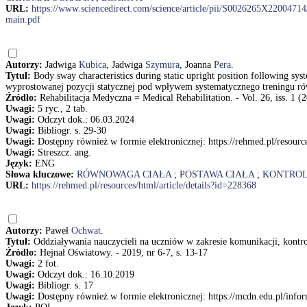
URL:
https://www.sciencedirect.com/science/article/pii/S0026265X2200
main.pdf
Autorzy:
Jadwiga
Kubica
, Jadwiga
Szymura
, Joanna
Pera
.
Tytuł:
Body sway characteristics during static upright position following sy
wyprostowanej pozycji statycznej pod wpływem systematycznego treningu ró
Źródło:
Rehabilitacja Medyczna = Medical Rehabilitation. - Vol. 26, iss. 1 (2
Uwagi:
5 ryc., 2 tab.
Uwagi:
Odczyt dok.: 06.03.2024
Uwagi:
Bibliogr. s. 29-30
Uwagi:
Dostępny również w formie elektronicznej: https://rehmed.pl/resource
Uwagi:
Streszcz. ang.
Język:
ENG
Słowa kluczowe:
RÓWNOWAGA CIAŁA
;
POSTAWA CIAŁA
;
KONTRO
URL:
https://rehmed.pl/resources/html/article/details?id=228368
Autorzy:
Paweł
Ochwat
.
Tytuł:
Oddziaływania nauczycieli na uczniów w zakresie komunikacji, kontr
Źródło:
Hejnał Oświatowy. - 2019, nr 6-7, s. 13-17
Uwagi:
2 fot.
Uwagi:
Odczyt dok.: 16.10.2019
Uwagi:
Bibliogr. s. 17
Uwagi:
Dostępny również w formie elektronicznej: https://mcdn.edu.pl/info