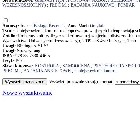
Słowa kluczowe:
GIMNASTYKA SPORTOWA
;
NABÓR I SELEKCJA
;
T
WCZESNOSZKOLNY)
;
PŁEĆ M.
;
BADANIA NAUKOWE
;
POMIAR
Autorzy:
Joanna
Basiaga-Pasternak
, Anna Maria
Omylak
.
Tytuł:
Umiejscowienie kontroli u chłopców uprawiających i nieuprawiającyc
Źródło:
Problemy kultury fizycznej i zdrowotnej w ujęciu holistyczno-huma
Wydawnictwo Uniwersytetu Rzeszowskiego, 2009. - S.46-51 : 3 ryc., 1 tab.
Uwagi:
Bibliogr. s. 51-52
Uwagi:
Streszcz. ang.
ISBN:
978-83-7338-496-5
Język:
POL
Słowa kluczowe:
KONTROLA
;
SAMOOCENA
;
PSYCHOLOGIA SPORT
PŁEĆ M.
;
BADANIA ANKIETOWE
;
Umiejscowienie kontroli
Wyświetl ponownie stosując format:
Nowe wyszukiwanie