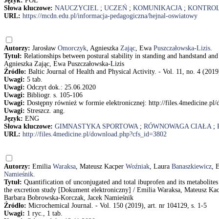
Język:
POL
Słowa kluczowe:
NAUCZYCIEL
;
UCZEŃ
;
KOMUNIKACJA
;
KONTRO
URL:
https://mcdn.edu.pl/informacja-pedagogiczna/hejnal-oswiatowy
Autorzy:
Jarosław
Omorczyk
, Agnieszka
Zając
, Ewa
Puszczałowska-Lizis
.
Tytuł:
Relationships between postural stability in standing and handstand and 
Agnieszka Zając, Ewa Puszczałowska-Lizis
Źródło:
Baltic Journal of Health and Physical Activity. - Vol. 11, no. 4 (2019
Uwagi:
5 tab.
Uwagi:
Odczyt dok.: 25.06.2020
Uwagi:
Bibliogr. s. 105-106
Uwagi:
Dostępny również w formie elektronicznej: http://files.4medicine.p
Uwagi:
Streszcz. ang.
Język:
ENG
Słowa kluczowe:
GIMNASTYKA SPORTOWA
;
RÓWNOWAGA CIAŁA
;
URL:
http://files.4medicine.pl/download.php?cfs_id=3802
Autorzy:
Emilia
Waraksa
, Mateusz Kacper
Woźniak
, Laura
Banaszkiewicz
, 
Namieśnik
.
Tytuł:
Quantification of unconjugated and total ibuprofen and its metabolit
the excretion study [Dokument elektroniczny] / Emilia Waraksa, Mateusz K
Barbara Bobrowska-Korczak, Jacek Namieśnik
Źródło:
Microchemical Journal. - Vol. 150 (2019), art. nr 104129, s. 1-5
Uwagi:
1 ryc., 1 tab.