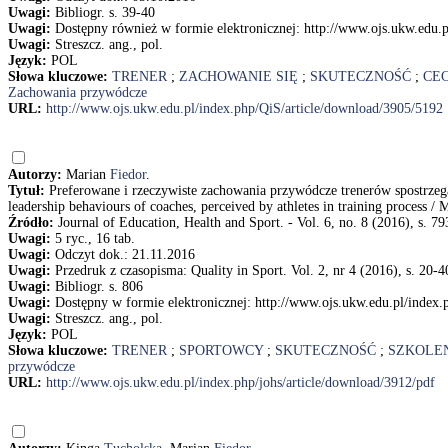
Uwagi:
Bibliogr. s. 39-40
Uwagi:
Dostępny również w formie elektronicznej: http://www.ojs.ukw.edu.
Uwagi:
Streszcz. ang., pol.
Język:
POL
Słowa kluczowe:
TRENER
;
ZACHOWANIE SIĘ
;
SKUTECZNOŚĆ
;
CE
Zachowania przywódcze
URL:
http://www.ojs.ukw.edu.pl/index.php/QiS/article/download/3905/5192
Autorzy:
Marian
Fiedor
.
Tytuł:
Preferowane i rzeczywiste zachowania przywódcze trenerów spostrzeg
leadership behaviours of coaches, perceived by athletes in training process / 
Źródło:
Journal of Education, Health and Sport. - Vol. 6, no. 8 (2016), s. 7
Uwagi:
5 ryc., 16 tab.
Uwagi:
Odczyt dok.: 21.11.2016
Uwagi:
Przedruk z czasopisma: Quality in Sport. Vol. 2, nr 4 (2016), s. 20-4
Uwagi:
Bibliogr. s. 806
Uwagi:
Dostępny w formie elektronicznej: http://www.ojs.ukw.edu.pl/index.
Uwagi:
Streszcz. ang., pol.
Język:
POL
Słowa kluczowe:
TRENER
;
SPORTOWCY
;
SKUTECZNOŚĆ
;
SZKOLE
przywódcze
URL:
http://www.ojs.ukw.edu.pl/index.php/johs/article/download/3912/pdf