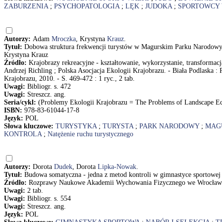
ZABURZENIA
;
PSYCHOPATOLOGIA
;
LĘK
;
JUDOKA
;
SPORTOWCY 
Autorzy:
Adam
Mroczka
, Krystyna
Krauz
.
Tytuł:
Dobowa struktura frekwencji turystów w Magurskim Parku Narodowym 
Krystyna Krauz
Źródło:
Krajobrazy rekreacyjne - kształtowanie, wykorzystanie, transformacj
Andrzej Richling ; Polska Asocjacja Ekologii Krajobrazu. - Biała Podlaska 
Krajobrazu, 2010. - S. 469-472 : 1 ryc., 2 tab.
Uwagi:
Bibliogr. s. 472
Uwagi:
Streszcz. ang.
Seria/cykl:
(Problemy Ekologii Krajobrazu = The Problems of Landscape Ec
ISBN:
978-83-61044-17-8
Język:
POL
Słowa kluczowe:
TURYSTYKA
;
TURYSTA
;
PARK NARODOWY
;
MAG
KONTROLA
;
Natężenie ruchu turystycznego
Autorzy:
Dorota
Dudek
, Dorota
Lipka-Nowak
.
Tytuł:
Budowa somatyczna - jedna z metod kontroli w gimnastyce sportowej
Źródło:
Rozprawy Naukowe Akademii Wychowania Fizycznego we Wrocławiu.
Uwagi:
2 tab.
Uwagi:
Bibliogr. s. 554
Uwagi:
Streszcz. ang.
Język:
POL