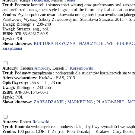
Autorzy:
Kinga
Tucholska
, Marian
Fiedor
.
Tytuł:
Poczucie kontroli i skuteczności własnej oraz preferowany styl zarząd
and preferred management style in group of the future physical education te
Źródło:
Psychospołeczne uwarunkowania umiejętności pracownika socjalnego 
Państwowej Wyższej Szkoły Zawodowej im. Stanisława Staszica, 2015. - S. 2
Uwagi:
Bibliogr. s. 239-240
Uwagi:
Streszcz. ang., pol.
ISBN:
978-83-62617-60-9
Język:
POL
Słowa kluczowe:
KULTURA FIZYCZNA
;
NAUCZYCIEL WF
;
EDUKAC
zarządzania
Autorzy:
Tadeusz
Ambroży
, Leszek F.
Korzeniowski
.
Tytuł:
Podstawy zarządzania : podręcznik dla studentów kształcących się w z
Adres wydawniczy:
Kraków : EAS, 2013
Opis fizyczny:
255 s. : il. ; 23 cm
Uwagi:
Bibliogr. s. 243-255
ISBN:
978-83-61645-06-1
Język:
POL
Słowa kluczowe:
ZARZĄDZANIE
;
MARKETING
;
PLANOWANIE
;
MO
Autorzy:
Robert
Rokowski
.
Tytuł:
Kontrola wybranych cech budowy ciała, siły i wytrzymałości we wspi
Źródło:
100 porad GÓR. T. 2 / [red. Piotr Drożdż]. - Kraków : Góry Books, 20