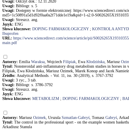
Uwagi:
Odczyt dok.: 12.11.2020
Uwagi:
Bibliogr. s. 5
Uwagi:
Dostępny w formie elektronicznej: https://www.sciencedirect.com/sc
md5=1c50891a5d1d92f0aa0a2f71dde1e19a&pid=1-s2.0-S0026265X1931035
Uwagi:
Streszcz. ang.
Język:
ENG
Słowa kluczowe:
DOPING FARMAKOLOGICZNY
;
KONTROLA ANTYD
Ibuprofen
URL:
https://www.sciencedirect.com/science/article/pii/S0026265X1931
main.pdf
Autorzy:
Emilia
Waraksa
, Wojciech
Filipiak
, Ewa
Kłodzińska
, Mariusz
Ozi
Tytuł:
Nonsteroidal anti-inflammatory drug metabolism studies in horses in v
Filipiak, Ewa Kłodzińska, Mariusz Ozimek, Marek Konop and Jacek Namieś
Źródło:
Analytical Methods. - Vol. 11, iss. 30 (2019), s. 3767-3792
Uwagi:
3 ryc., 3 tab.
Uwagi:
Bibliogr. s. 3786-3792
Uwagi:
Streszcz. ang.
Język:
ENG
Słowa kluczowe:
METABOLIZM
;
DOPING FARMAKOLOGICZNY
;
BA
Autorzy:
Mariusz
Ozimek
, Urszula
Szmatlan-Gabryś
, Tomasz
Gabryś
, Arka
Tytuł:
The control in the professional sport - on the example women basketb
Arkadiusz Stanula