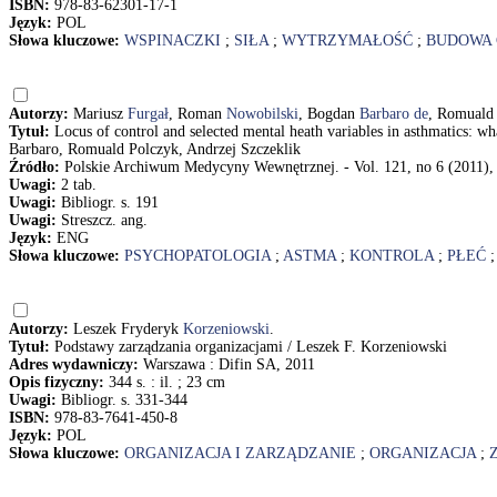
ISBN:
978-83-62301-17-1
Język:
POL
Słowa kluczowe:
WSPINACZKI
;
SIŁA
;
WYTRZYMAŁOŚĆ
;
BUDOWA 
Autorzy:
Mariusz
Furgał
, Roman
Nowobilski
, Bogdan
Barbaro de
, Romual
Tytuł:
Locus of control and selected mental heath variables in asthmatics: 
Barbaro, Romuald Polczyk, Andrzej Szczeklik
Źródło:
Polskie Archiwum Medycyny Wewnętrznej. - Vol. 121, no 6 (2011), 
Uwagi:
2 tab.
Uwagi:
Bibliogr. s. 191
Uwagi:
Streszcz. ang.
Język:
ENG
Słowa kluczowe:
PSYCHOPATOLOGIA
;
ASTMA
;
KONTROLA
;
PŁEĆ
Autorzy:
Leszek Fryderyk
Korzeniowski
.
Tytuł:
Podstawy zarządzania organizacjami / Leszek F. Korzeniowski
Adres wydawniczy:
Warszawa : Difin SA, 2011
Opis fizyczny:
344 s. : il. ; 23 cm
Uwagi:
Bibliogr. s. 331-344
ISBN:
978-83-7641-450-8
Język:
POL
Słowa kluczowe:
ORGANIZACJA I ZARZĄDZANIE
;
ORGANIZACJA
;