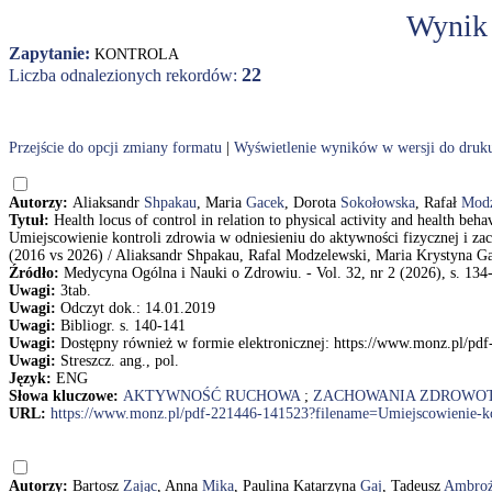
Wynik
Zapytanie:
KONTROLA
22
Liczba odnalezionych rekordów:
Przejście do opcji zmiany formatu
|
Wyświetlenie wyników w wersji do druk
Autorzy:
Aliaksandr
Shpakau
, Maria
Gacek
, Dorota
Sokołowska
, Rafał
Modz
Tytuł:
Health locus of control in relation to physical activity and health be
Umiejscowienie kontroli zdrowia w odniesieniu do aktywności fizycznej i 
(2016 vs 2026) / Aliaksandr Shpakau, Rafal Modzelewski, Maria Krystyna G
Źródło:
Medycyna Ogólna i Nauki o Zdrowiu. - Vol. 32, nr 2 (2026), s. 134
Uwagi:
3tab.
Uwagi:
Odczyt dok.: 14.01.2019
Uwagi:
Bibliogr. s. 140-141
Uwagi:
Dostępny również w formie elektronicznej: https://www.monz.pl/pd
Uwagi:
Streszcz. ang., pol.
Język:
ENG
Słowa kluczowe:
AKTYWNOŚĆ RUCHOWA
;
ZACHOWANIA ZDROWO
URL:
https://www.monz.pl/pdf-221446-141523?filename=Umiejscowienie-ko
Autorzy:
Bartosz
Zając
, Anna
Mika
, Paulina Katarzyna
Gaj
, Tadeusz
Ambro