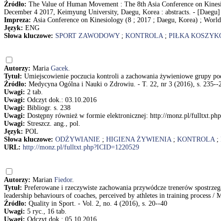
Źródło:
The Value of Human Movement : The 8th Asia Conference on Kinesio
December 4 2017, Keimyung University, Daegu, Korea : abstracts. - [Daegu]
Impreza:
Asia Conference on Kinesiology (8 ; 2017 ; Daegu, Korea) ; World
Język:
ENG
Słowa kluczowe:
SPORT ZAWODOWY
;
KONTROLA
;
PIŁKA KOSZYK
Autorzy:
Maria
Gacek
.
Tytuł:
Umiejscowienie poczucia kontroli a zachowania żywieniowe grupy po
Źródło:
Medycyna Ogólna i Nauki o Zdrowiu. - T. 22, nr 3 (2016), s. 235--
Uwagi:
2 tab.
Uwagi:
Odczyt dok.: 03.10.2016
Uwagi:
Bibliogr. s. 238
Uwagi:
Dostępny również w formie elektronicznej: http://monz.pl/fulltxt.
Uwagi:
Streszcz. ang., pol.
Język:
POL
Słowa kluczowe:
ODŻYWIANIE
;
HIGIENA ŻYWIENIA
;
KONTROLA
;
URL:
http://monz.pl/fulltxt.php?ICID=1220529
Autorzy:
Marian
Fiedor
.
Tytuł:
Preferowane i rzeczywiste zachowania przywódcze trenerów spostrzeg
leadership behaviours of coaches, perceived by athletes in training process / 
Źródło:
Quality in Sport. - Vol. 2, no. 4 (2016), s. 20--40
Uwagi:
5 ryc., 16 tab.
Uwagi:
Odczyt dok.: 05.10.2016