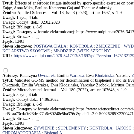
Tytuł:
Effects of anaerobic fatigue induced by sport-specific exercise on pos
Zając, Anna Mika, Paulina Katarzyna Gaj and Tadeusz Ambroży
Źródło:
Applied Sciences. - Vol. 13, iss. 3 (2023), art. nr 1697, s. 1-9
Uwagi:
1 ryc., 4 tab.
Uwagi:
Odczyt. dok.: 02.02.2023
Uwagi:
Bibliogr. s. 8-9
Uwagi:
Dostępny w formie elektronicznej: https://www.mdpi.com/2076-341
Uwagi:
Streszcz. ang.
Język:
ENG
Słowa kluczowe:
POSTAWA CIAŁA
;
KONTROLA
;
ZMĘCZENIE
;
WYD
KOLARSTWO SZOSOWE
;
MŁODZIEŻ (WIEK SZKOLNY)
URL:
https://www.mdpi.com/2076-3417/13/3/1697/pdf?version=167513212
Autorzy:
Katarzyna
Owczarek
, Emilia
Waraksa
, Ewa
Kłodzińska
, Yaroslav
Z
Tytuł:
Validated GC-MS method for determination of bisphenol a and its five
Owczarek, Emilia Waraksa, Ewa Kłodzinska, Yaroslav Zrobok, Mariusz Ozim
Źródło:
Microchemical Journal. - Vol. 180 (2022), art. nr 107643, s. 1-9
Uwagi:
5 ryc., 4 tab.
Uwagi:
Odczyt dok.: 14.06.2022
Uwagi:
Bibliogr. s. 8-9
Uwagi:
Dostępny w formie elektronicznej: https://www.sciencedirect.com/sc
md5=aa73cda9c23dce77b6c89248e5ba376c&pid=1-s2.0-S0026265X2200471
Uwagi:
Streszcz. ang.
Język:
ENG
Słowa kluczowe:
ŻYWIENIE
;
SUPLEMENTY
;
KONTROLA
;
JAKOŚĆ
CHROMATOGRAFIA
;
Bisfenol A