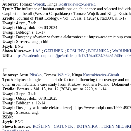
Autorzy:
Tomasz
Wójcik
, Kinga
Kostrakiewicz-Gierałt
.
Tytuł:
The influence of habitat conditions on abundance and selected indivi
Carpinetum betuli (Western Carpathians) / Tomasz Wójcik and Kinga Kostrak
Źródło:
Journal of Plant Ecology. - Vol. 17, iss. 1 (2024), rtad034, s. 1-17
Uwagi:
4 ryc., 7 tab.
Uwagi:
Odczyt dok.: 05.03.2024
Uwagi:
Bibliogr. s. 15-17
Uwagi:
Dostępny również w formie elektronicznej: https://academic.oup.com
Uwagi:
Streszcz. ang., chiń.
Język:
ENG
Słowa kluczowe:
LAS
;
GATUNEK
;
ROŚLINY
;
BOTANIKA
;
WARUNK
URL:
https://academic.oup.com/jpe/article-pdf/17/1/rtad034/56451240/rtad0
Autorzy:
Artur
Pliszko
, Tomasz
Wójcik
, Kinga
Kostrakiewicz-Gierałt
.
Tytuł:
Phytosociological and abiotic factors influencing the coverage and morp
other urban habitats: a case study from Kraków, southern Poland [Dokument 
Źródło:
Forests. - Vol. 15, iss. 12 (2024), art. nr 2229, s. 1-14
Uwagi:
3 ryc., 3 tab.
Uwagi:
Odczyt dok.: 07.01.2025
Uwagi:
Bibliogr. s. 12-14
Uwagi:
Dostępny w formie elektronicznej: https://www.mdpi.com/1999-490
Uwagi:
Streszcz. ang.
ISBN:
Język:
ENG
Słowa kluczowe:
ROŚLINY
;
GATUNEK
;
BOTANIKA
;
TEREN MIEJSK