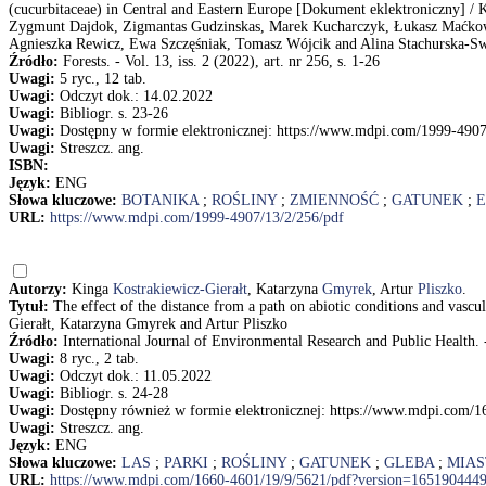
(cucurbitaceae) in Central and Eastern Europe [Dokument eklektroniczny] /
Zygmunt Dajdok, Zigmantas Gudzinskas, Marek Kucharczyk, Łukasz Maćkow
Agnieszka Rewicz, Ewa Szczęśniak, Tomasz Wójcik and Alina Stachurska-S
Źródło:
Forests. - Vol. 13, iss. 2 (2022), art. nr 256, s. 1-26
Uwagi:
5 ryc., 12 tab.
Uwagi:
Odczyt dok.: 14.02.2022
Uwagi:
Bibliogr. s. 23-26
Uwagi:
Dostępny w formie elektronicznej: https://www.mdpi.com/1999-4907
Uwagi:
Streszcz. ang.
ISBN:
Język:
ENG
Słowa kluczowe:
BOTANIKA
;
ROŚLINY
;
ZMIENNOŚĆ
;
GATUNEK
;
E
URL:
https://www.mdpi.com/1999-4907/13/2/256/pdf
Autorzy:
Kinga
Kostrakiewicz-Gierałt
, Katarzyna
Gmyrek
, Artur
Pliszko
.
Tytuł:
The effect of the distance from a path on abiotic conditions and vascu
Gierałt, Katarzyna Gmyrek and Artur Pliszko
Źródło:
International Journal of Environmental Research and Public Health. - 
Uwagi:
8 ryc., 2 tab.
Uwagi:
Odczyt dok.: 11.05.2022
Uwagi:
Bibliogr. s. 24-28
Uwagi:
Dostępny również w formie elektronicznej: https://www.mdpi.com/
Uwagi:
Streszcz. ang.
Język:
ENG
Słowa kluczowe:
LAS
;
PARKI
;
ROŚLINY
;
GATUNEK
;
GLEBA
;
MIAS
URL:
https://www.mdpi.com/1660-4601/19/9/5621/pdf?version=165190444