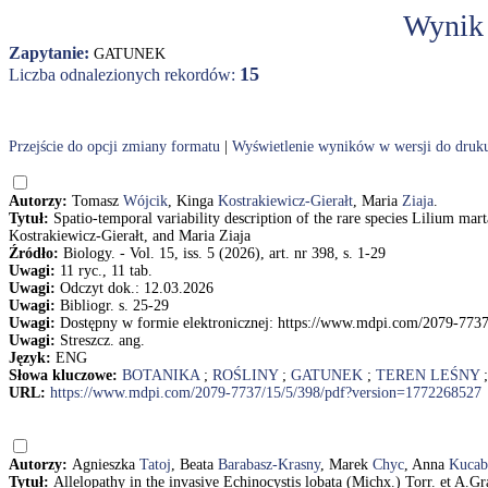
Wynik
Zapytanie:
GATUNEK
15
Liczba odnalezionych rekordów:
Przejście do opcji zmiany formatu
|
Wyświetlenie wyników w wersji do druk
Autorzy:
Tomasz
Wójcik
, Kinga
Kostrakiewicz-Gierałt
, Maria
Ziaja
.
Tytuł:
Spatio-temporal variability description of the rare species Lilium ma
Kostrakiewicz-Gierałt, and Maria Ziaja
Źródło:
Biology. - Vol. 15, iss. 5 (2026), art. nr 398, s. 1-29
Uwagi:
11 ryc., 11 tab.
Uwagi:
Odczyt dok.: 12.03.2026
Uwagi:
Bibliogr. s. 25-29
Uwagi:
Dostępny w formie elektronicznej: https://www.mdpi.com/2079-773
Uwagi:
Streszcz. ang.
Język:
ENG
Słowa kluczowe:
BOTANIKA
;
ROŚLINY
;
GATUNEK
;
TEREN LEŚNY
URL:
https://www.mdpi.com/2079-7737/15/5/398/pdf?version=1772268527
Autorzy:
Agnieszka
Tatoj
, Beata
Barabasz-Krasny
, Marek
Chyc
, Anna
Kucab
Tytuł:
Allelopathy in the invasive Echinocystis lobata (Michx.) Torr. et A.