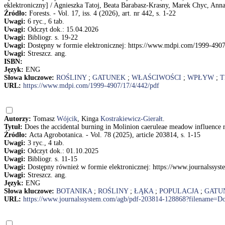
eklektroniczny] / Agnieszka Tatoj, Beata Barabasz-Krasny, Marek Chyc, Ann
Źródło:
Forests. - Vol. 17, iss. 4 (2026), art. nr 442, s. 1-22
Uwagi:
6 ryc., 6 tab.
Uwagi:
Odczyt dok.: 15.04.2026
Uwagi:
Bibliogr. s. 19-22
Uwagi:
Dostępny w formie elektronicznej: https://www.mdpi.com/1999-4907
Uwagi:
Streszcz. ang.
ISBN:
Język:
ENG
Słowa kluczowe:
ROŚLINY
;
GATUNEK
;
WŁAŚCIWOŚCI
;
WPŁYW
;
T
URL:
https://www.mdpi.com/1999-4907/17/4/442/pdf
Autorzy:
Tomasz
Wójcik
, Kinga
Kostrakiewicz-Gierałt
.
Tytuł:
Does the accidental burning in Molinion caeruleae meadow influence r
Źródło:
Acta Agrobotanica. - Vol. 78 (2025), article 203814, s. 1-15
Uwagi:
3 ryc., 4 tab.
Uwagi:
Odczyt dok.: 01.10.2025
Uwagi:
Bibliogr. s. 11-15
Uwagi:
Dostępny również w formie elektronicznej: https://www.journalss
Uwagi:
Streszcz. ang.
Język:
ENG
Słowa kluczowe:
BOTANIKA
;
ROŚLINY
;
ŁĄKA
;
POPULACJA
;
GATU
URL:
https://www.journalssystem.com/agb/pdf-203814-128868?filename=D