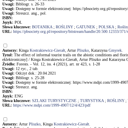
Uwagi:
Bibliogr. s. 26-33
Uwagi:
Dostępny w formie elektronicznej: https://pbsociety.org.pl/reposi
Uwagi:
Streszcz. ang., pol.
ISBN:
Język:
POL
Słowa kluczowe:
BOTANIKA
;
ROŚLINY
;
GATUNEK
;
POLSKA
;
Rośli
URL:
https://pbsociety.org.pl/repository/bitstream/handle/20.500.12333/3
Autorzy:
Kinga
Kostrakiewicz-Gierałt
, Artur
Pliszko
, Katarzyna
Gmyrek
.
Tytuł:
The effect of informal tourist trails on the abiotic conditions and fl
eklektroniczny] / Kinga Kostrakiewicz-Gierałt, Artur Pliszko and Katarzyna
Źródło:
Forests. - Vol. 12, iss. 4 (2021), art. nr 423, s. 1-28
Uwagi:
12 ryc., 2 tab.
Uwagi:
Odczyt dok.: 20.04.2021
Uwagi:
Bibliogr. s. 25-28
Uwagi:
Dostępny w formie elektronicznej: https://www.mdpi.com/1999-4907
Uwagi:
Streszcz. ang.
ISBN:
Język:
ENG
Słowa kluczowe:
SZLAKI TURYSTYCZNE
;
TURYSTYKA
;
ROŚLINY
;
URL:
https://www.mdpi.com/1999-4907/12/4/423/pdf
Autorzy:
Artur
Pliszko
, Kinga
Kostrakiewicz-Gierałt
.