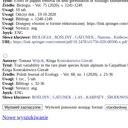
Tytuł:
Effect of pappus removal on seed germination in Solidago xniederederi
Źródło:
Biologia. - Vol. 75 (2020), s. 1241-1249
Uwagi:
10 tab.
Uwagi:
Odczyt dok.: 19.10.2020
Uwagi:
Bibliogr. s. 1248-1249
Uwagi:
Dostępny również w formie elektronicznej: https://link.springer.co
Uwagi:
Streszcz. ang.
Język:
ENG
Słowa kluczowe:
BIOLOGIA
;
ROŚLINY
;
GATUNEK
;
Nasiona
;
Kiełkow
URL:
https://link.springer.com/content/pdf/10.2478/s11756-020-00506-x.pdf
Autorzy:
Tomasz
Wójcik
, Kinga
Kostrakiewicz-Gierałt
.
Tytuł:
Trait variability in the rare plant species Arum alpinum in Carpathi
Kinga Kostrakiewicz-Gierałt
Źródło:
Polish Journal of Ecology. - Vol. 68, no. 1 (2020), s. 23-36
Uwagi:
1 ryc., 5 tab.
Uwagi:
Bibliogr. s. 32-36
Uwagi:
Streszcz. ang.
Język:
ENG
Słowa kluczowe:
ROŚLINY
;
GATUNEK
;
LAS
;
KARPATY
;
ŚRODOWIS
Wyświetl ponownie stosując format:
Nowe wyszukiwanie