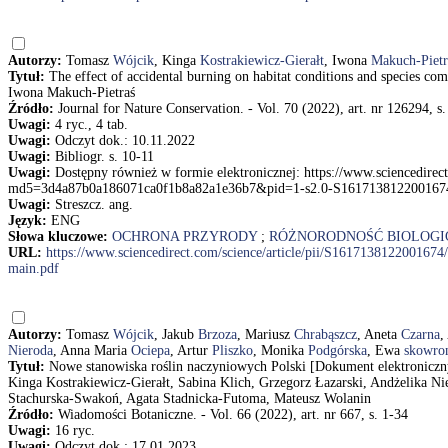
Autorzy:
Tomasz
Wójcik
, Kinga
Kostrakiewicz-Gierałt
, Iwona
Makuch-Pietr
Tytuł:
The effect of accidental burning on habitat conditions and species c
Iwona Makuch-Pietraś
Źródło:
Journal for Nature Conservation. - Vol. 70 (2022), art. nr 126294, s.
Uwagi:
4 ryc., 4 tab.
Uwagi:
Odczyt dok.: 10.11.2022
Uwagi:
Bibliogr. s. 10-11
Uwagi:
Dostępny również w formie elektronicznej: https://www.sciencedirec
md5=3d4a87b0a186071ca0f1b8a82a1e36b7&pid=1-s2.0-S161713812200167
Uwagi:
Streszcz. ang.
Język:
ENG
Słowa kluczowe:
OCHRONA PRZYRODY
;
RÓŻNORODNOŚĆ BIOLOGI
URL:
https://www.sciencedirect.com/science/article/pii/S161713812200
main.pdf
Autorzy:
Tomasz
Wójcik
, Jakub
Brzoza
, Mariusz
Chrabąszcz
, Aneta
Czarna
,
Nieroda
, Anna Maria
Ociepa
, Artur
Pliszko
, Monika
Podgórska
, Ewa
skowro
Tytuł:
Nowe stanowiska roślin naczyniowych Polski [Dokument elektroniczny
Kinga Kostrakiewicz-Gierałt, Sabina Klich, Grzegorz Łazarski, Andżelika N
Stachurska-Swakoń, Agata Stadnicka-Futoma, Mateusz Wolanin
Źródło:
Wiadomości Botaniczne. - Vol. 66 (2022), art. nr 667, s. 1-34
Uwagi:
16 ryc.
Uwagi:
Odczyt dok.: 17.01.2023