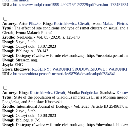
Potentilla indica
URL:
https://www.mdpi.com/1999-4907/15/12/2229/pdf?version=17345153
Autorzy:
Artur
Pliszko
, Kinga
Kostrakiewicz-Gierałt
, Iwona
Makuch-Pietraś
Tytuł:
The effect of site conditions and type of ramet clusters on sexual and
Gierałt, Iwona Makuch-Pietraś
Źródło:
NeoBiota. - Vol. 85 (2023), s. 125-143
Uwagi:
5 ryc., 2 tab.
Uwagi:
Odczyt dok.: 13.07.2023
Uwagi:
Bibliogr. s. 139-143
Uwagi:
Dostępny również w formie elektronicznej: https://neobiota.pensoft.
Uwagi:
Streszcz. ang.
Język:
ENG
Słowa kluczowe:
ROŚLINY
;
WARUNKI ŚRODOWISKOWE
;
WARUNKI
URL:
https://neobiota.pensoft.net/article/98796/download/pdf/864641
Autorzy:
Kinga
Kostrakiewicz-Gierałt
, Monika
Podgórska
, Stanisław
Kłosow
Tytuł:
State of the population of Gladiolus imbricatus L. in a Molinia mea
Podgórska, and Stanisław Kłosowski
Źródło:
International Journal of Ecology. - Vol. 2023, Article ID 2549617, s
Uwagi:
2 ryc., 3 tab.
Uwagi:
Odczyt dok.: 10.08.2023
Uwagi:
Bibliogr. s. 7-9
Uwagi:
Dostępny również w formie elektronicznej: https://downloads.hindaw