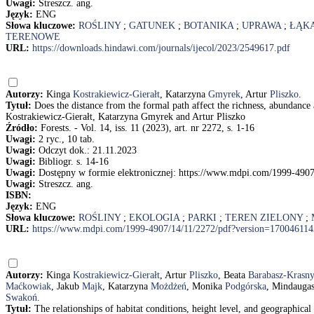
Uwagi:
Streszcz. ang.
Język:
ENG
Słowa kluczowe:
ROŚLINY
;
GATUNEK
;
BOTANIKA
;
UPRAWA
;
ŁĄK
TERENOWE
URL:
https://downloads.hindawi.com/journals/ijecol/2023/2549617.pdf
Autorzy:
Kinga
Kostrakiewicz-Gierałt
, Katarzyna
Gmyrek
, Artur
Pliszko
.
Tytuł:
Does the distance from the formal path affect the richness, abundance
Kostrakiewicz-Gierałt, Katarzyna Gmyrek and Artur Pliszko
Źródło:
Forests. - Vol. 14, iss. 11 (2023), art. nr 2272, s. 1-16
Uwagi:
2 ryc., 10 tab.
Uwagi:
Odczyt dok.: 21.11.2023
Uwagi:
Bibliogr. s. 14-16
Uwagi:
Dostępny w formie elektronicznej: https://www.mdpi.com/1999-490
Uwagi:
Streszcz. ang.
ISBN:
Język:
ENG
Słowa kluczowe:
ROŚLINY
;
EKOLOGIA
;
PARKI
;
TEREN ZIELONY
;
URL:
https://www.mdpi.com/1999-4907/14/11/2272/pdf?version=170046114
Autorzy:
Kinga
Kostrakiewicz-Gierałt
, Artur
Pliszko
, Beata
Barabasz-Krasny
Maćkowiak
, Jakub
Majk
, Katarzyna
Możdżeń
, Monika
Podgórska
, Mindauga
Swakoń
.
Tytuł:
The relationships of habitat conditions, height level, and geographical 