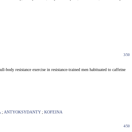
3/50
ll-body resistance exercise in resistance-trained men habituated to caffeine
A
;
ANTYOKSYDANTY
;
KOFEINA
4/50