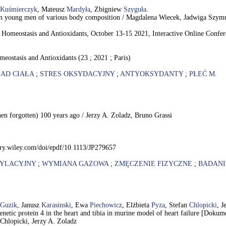
Kuśmierczyk
, Mateusz
Mardyła
, Zbigniew
Szyguła
.
e in young men of various body composition / Magdalena Wiecek, Jadwiga Szy
Homeostasis and Antioxidants, October 13-15 2021, Interactive Online Conference
eostasis and Antioxidants (23 ; 2021 ; Paris)
AD CIAŁA
;
STRES OKSYDACYJNY
;
ANTYOKSYDANTY
;
PŁEĆ M.
then forgotten) 100 years ago / Jerzy A. Zoladz, Bruno Grassi
rary.wiley.com/doi/epdf/10.1113/JP279657
YLACYJNY
;
WYMIANA GAZOWA
;
ZMĘCZENIE FIZYCZNE
;
BADAN
Guzik
, Janusz
Karasinski
, Ewa
Piechowicz
, Elżbieta
Pyza
, Stefan
Chlopicki
, J
netic protein 4 in the heart and tibia in murine model of heart failure [Doku
Chlopicki, Jerzy A. Zoladz