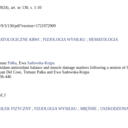
024), art. nr 130, s. 1-10
2/9/3/130/pdf?version=1721972909
ATOLOGICZNE KRWI
;
FIZJOLOGIA WYSIŁKU
;
HEMATOLOGIA
masz
Pałka
, Ewa
Sadowska-Krępa
.
oxidant-antioxidant balance and muscle damage markers following a session of fu
, Juan Del Coso, Tomasz Pałka and Ewa Sadowska-Krępa
436-446
_d_f
IŁEK FIZYCZNY
;
FIZJOLOGIA WYSIŁKU
;
MIĘŚNIE
;
USZKODZENI