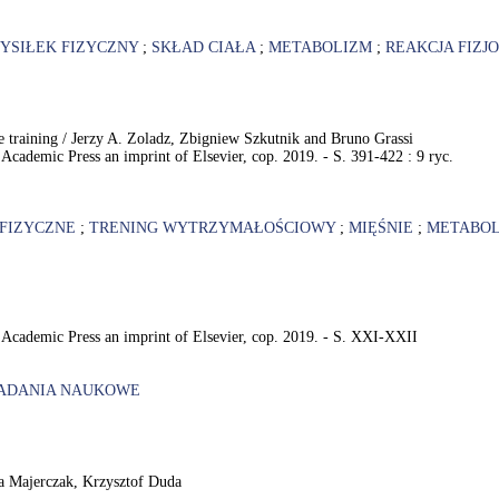
YSIŁEK FIZYCZNY
;
SKŁAD CIAŁA
;
METABOLIZM
;
REAKCJA FIZJ
ise training / Jerzy A. Zoladz, Zbigniew Szkutnik and Bruno Grassi
Academic Press an imprint of Elsevier, cop. 2019. - S. 391-422 : 9 ryc.
 FIZYCZNE
;
TRENING WYTRZYMAŁOŚCIOWY
;
MIĘŚNIE
;
METABO
: Academic Press an imprint of Elsevier, cop. 2019. - S. XXI-XXII
ADANIA NAUKOWE
na Majerczak, Krzysztof Duda