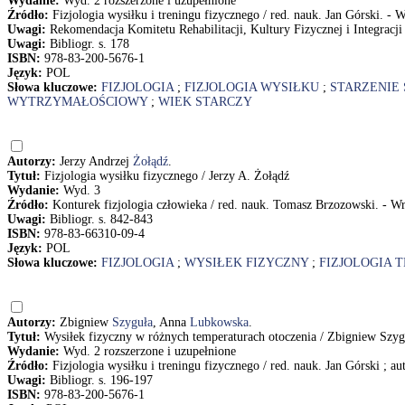
Wydanie:
Wyd. 2 rozszerzone i uzupełnione
Źródło:
Fizjologia wysiłku i treningu fizycznego / red. nauk. Jan Górski. 
Uwagi:
Rekomendacja Komitetu Rehabilitacji, Kultury Fizycznej i Integracj
Uwagi:
Bibliogr. s. 178
ISBN:
978-83-200-5676-1
Język:
POL
Słowa kluczowe:
FIZJOLOGIA
;
FIZJOLOGIA WYSIŁKU
;
STARZENIE 
WYTRZYMAŁOŚCIOWY
;
WIEK STARCZY
Autorzy:
Jerzy Andrzej
Żołądź
.
Tytuł:
Fizjologia wysiłku fizycznego / Jerzy A. Żołądź
Wydanie:
Wyd. 3
Źródło:
Konturek fizjologia człowieka / red. nauk. Tomasz Brzozowski. - Wro
Uwagi:
Bibliogr. s. 842-843
ISBN:
978-83-66310-09-4
Język:
POL
Słowa kluczowe:
FIZJOLOGIA
;
WYSIŁEK FIZYCZNY
;
FIZJOLOGIA 
Autorzy:
Zbigniew
Szyguła
, Anna
Lubkowska
.
Tytuł:
Wysiłek fizyczny w różnych temperaturach otoczenia / Zbigniew Sz
Wydanie:
Wyd. 2 rozszerzone i uzupełnione
Źródło:
Fizjologia wysiłku i treningu fizycznego / red. nauk. Jan Górski ;
Uwagi:
Bibliogr. s. 196-197
ISBN:
978-83-200-5676-1