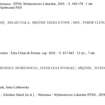
- Warszawa : PZWL Wydawnictwo Lekarskie, 2019. - S. 169-178 : 1 tab.
i Społecznej PAN
SIĘ
;
SKŁAD CIAŁA
;
MIĘŚNIE SZKIELETOWE
;
MOC
;
POBÓR TLEN
cław : Edra Urban & Partner, cop. 2019. - S. 817-843 : 13 ryc., 7 tab.
TRENINGU SPORTOWEGO
;
FIZJOLOGIA WYSIŁKU
;
MIĘŚNIE
;
WYDOL
yguła, Anna Lubkowska
 aut.: Zdzisław Adach [et al.]. - Warszawa : Wydawnictwo Lekarskie PZWL, 2019