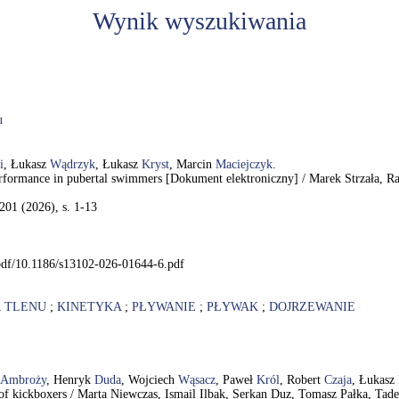
Wynik wyszukiwania
u
i
, Łukasz
Wądrzyk
, Łukasz
Kryst
, Marcin
Maciejczyk
.
erformance in pubertal swimmers [Dokument elektroniczny] / Marek Strzała, 
 201 (2026), s. 1-13
t/pdf/10.1186/s13102-026-01644-6.pdf
 TLENU
;
KINETYKA
;
PŁYWANIE
;
PŁYWAK
;
DOJRZEWANIE
Ambroży
, Henryk
Duda
, Wojciech
Wąsacz
, Paweł
Król
, Robert
Czaja
, Łukasz
 of kickboxers / Marta Niewczas, Ismail Ilbak, Serkan Duz, Tomasz Pałka, T