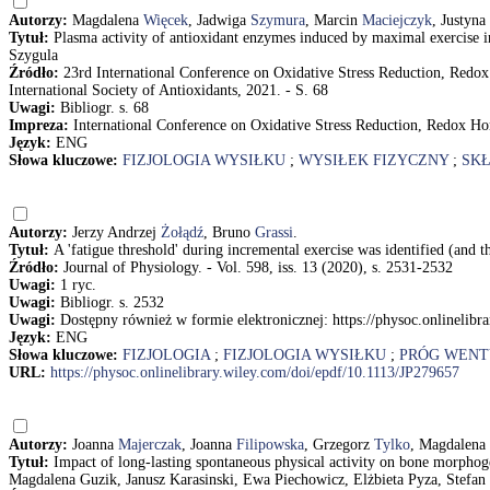
Autorzy:
Magdalena
Więcek
, Jadwiga
Szymura
, Marcin
Maciejczyk
, Justyna
Tytuł:
Plasma activity of antioxidant enzymes induced by maximal exercis
Szygula
Źródło:
23rd International Conference on Oxidative Stress Reduction, Redox 
International Society of Antioxidants, 2021. - S. 68
Uwagi:
Bibliogr. s. 68
Impreza:
International Conference on Oxidative Stress Reduction, Redox Hom
Język:
ENG
Słowa kluczowe:
FIZJOLOGIA WYSIŁKU
;
WYSIŁEK FIZYCZNY
;
SKŁ
Autorzy:
Jerzy Andrzej
Żołądź
, Bruno
Grassi
.
Tytuł:
A 'fatigue threshold' during incremental exercise was identified (and 
Źródło:
Journal of Physiology. - Vol. 598, iss. 13 (2020), s. 2531-2532
Uwagi:
1 ryc.
Uwagi:
Bibliogr. s. 2532
Uwagi:
Dostępny również w formie elektronicznej: https://physoc.onlinelib
Język:
ENG
Słowa kluczowe:
FIZJOLOGIA
;
FIZJOLOGIA WYSIŁKU
;
PRÓG WENT
URL:
https://physoc.onlinelibrary.wiley.com/doi/epdf/10.1113/JP279657
Autorzy:
Joanna
Majerczak
, Joanna
Filipowska
, Grzegorz
Tylko
, Magdalena
Tytuł:
Impact of long-lasting spontaneous physical activity on bone morphoge
Magdalena Guzik, Janusz Karasinski, Ewa Piechowicz, Elżbieta Pyza, Stefan 