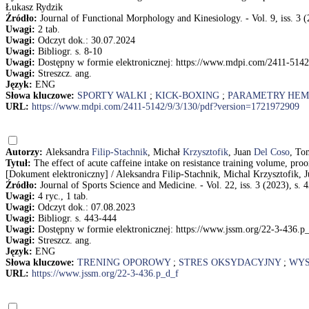
Łukasz Rydzik
Źródło:
Journal of Functional Morphology and Kinesiology. - Vol. 9, iss. 3 (2
Uwagi:
2 tab.
Uwagi:
Odczyt dok.: 30.07.2024
Uwagi:
Bibliogr. s. 8-10
Uwagi:
Dostępny w formie elektronicznej: https://www.mdpi.com/2411-514
Uwagi:
Streszcz. ang.
Język:
ENG
Słowa kluczowe:
SPORTY WALKI
;
KICK-BOXING
;
PARAMETRY HEM
URL:
https://www.mdpi.com/2411-5142/9/3/130/pdf?version=1721972909
Autorzy:
Aleksandra
Filip-Stachnik
, Michał
Krzysztofik
, Juan
Del Coso
, To
Tytuł:
The effect of acute caffeine intake on resistance training volume, pro
[Dokument elektroniczny] / Aleksandra Filip-Stachnik, Michal Krzysztofik
Źródło:
Journal of Sports Science and Medicine. - Vol. 22, iss. 3 (2023), s. 
Uwagi:
4 ryc., 1 tab.
Uwagi:
Odczyt dok.: 07.08.2023
Uwagi:
Bibliogr. s. 443-444
Uwagi:
Dostępny w formie elektronicznej: https://www.jssm.org/22-3-436.p
Uwagi:
Streszcz. ang.
Język:
ENG
Słowa kluczowe:
TRENING OPOROWY
;
STRES OKSYDACYJNY
;
WYS
URL:
https://www.jssm.org/22-3-436.p_d_f