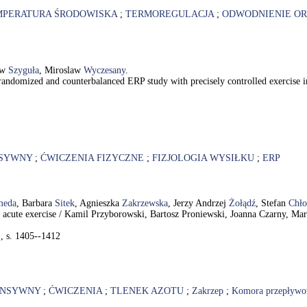
MPERATURA ŚRODOWISKA
;
TERMOREGULACJA
;
ODWODNIENIE O
ew
Szyguła
, Miroslaw
Wyczesany
.
a randomized and counterbalanced ERP study with precisely controlled exercise 
NSYWNY
;
ĆWICZENIA FIZYCZNE
;
FIZJOLOGIA WYSIŁKU
;
ERP
meda
, Barbara
Sitek
, Agnieszka
Zakrzewska
, Jerzy Andrzej
Żołądź
, Stefan
Chło
r acute exercise / Kamil Przyborowski, Bartosz Proniewski, Joanna Czarny, Ma
), s. 1405--1412
ENSYWNY
;
ĆWICZENIA
;
TLENEK AZOTU
;
Zakrzep
;
Komora przepływ