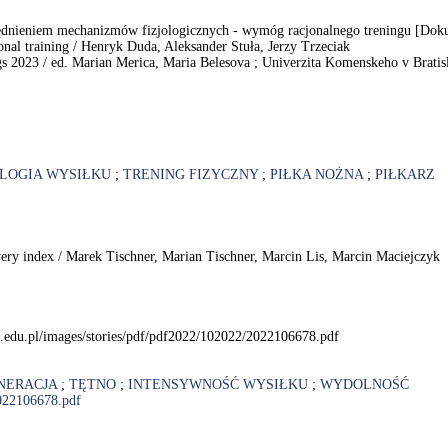
nieniem mechanizmów fizjologicznych - wymóg racjonalnego treningu [Dokumen
ional training / Henryk Duda, Aleksander Stuła, Jerzy Trzeciak
ngs 2023 / ed. Marian Merica, Maria Belesova ; Univerzita Komenskeho v Bratis
OLOGIA WYSIŁKU
;
TRENING FIZYCZNY
;
PIŁKA NOŻNA
;
PIŁKARZ
covery index / Marek Tischner, Marian Tischner, Marcin Lis, Marcin Maciejczyk
.edu.pl/images/stories/pdf/pdf2022/102022/2022106678.pdf
NERACJA
;
TĘTNO
;
INTENSYWNOŚĆ WYSIŁKU
;
WYDOLNOŚĆ
2022106678.pdf