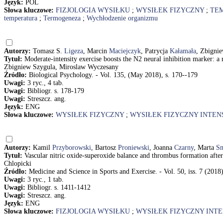
Język:
POL
Słowa kluczowe:
FIZJOLOGIA WYSIŁKU
;
WYSIŁEK FIZYCZNY
;
TE
temperatura
;
Termogeneza
;
Wychłodzenie organizmu
Autorzy:
Tomasz S.
Ligeza
, Marcin
Maciejczyk
, Patrycja
Kałamała
, Zbigni
Tytuł:
Moderate-intensity exercise boosts the N2 neural inhibition marker: 
Zbigniew Szygula, Miroslaw Wyczesany
Źródło:
Biological Psychology. - Vol. 135, (May 2018), s. 170--179
Uwagi:
3 ryc., 4 tab.
Uwagi:
Bibliogr. s. 178-179
Uwagi:
Streszcz. ang.
Język:
ENG
Słowa kluczowe:
WYSIŁEK FIZYCZNY
;
WYSIŁEK FIZYCZNY INTE
Autorzy:
Kamil
Przyborowski
, Bartosz
Proniewski
, Joanna
Czarny
, Marta
S
Tytuł:
Vascular nitric oxide-superoxide balance and thrombus formation afte
Chlopicki
Źródło:
Medicine and Science in Sports and Exercise. - Vol. 50, iss. 7 (2018
Uwagi:
3 ryc., 1 tab.
Uwagi:
Bibliogr. s. 1411-1412
Uwagi:
Streszcz. ang.
Język:
ENG
Słowa kluczowe:
FIZJOLOGIA WYSIŁKU
;
WYSIŁEK FIZYCZNY INT