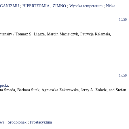
RGANIZMU
;
HIPERTERMIA
;
ZIMNO
;
Wysoka temperatura
;
Niska
16/50
intensity / Tomasz S. Ligeza, Marcin Maciejczyk, Patrycja Kałamała,
17/50
picki
.
rta Smeda, Barbara Sitek, Agnieszka Zakrzewska, Jerzy A. Zoladz, and Stefan
owa
;
Śródbłonek
;
Prostacyklina