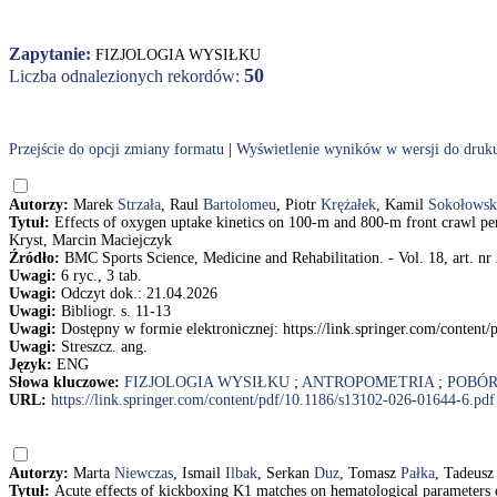
Zapytanie:
FIZJOLOGIA WYSIŁKU
50
Liczba odnalezionych rekordów:
Przejście do opcji zmiany formatu
|
Wyświetlenie wyników w wersji do druk
Autorzy:
Marek
Strzała
, Raul
Bartolomeu
, Piotr
Krężałek
, Kamil
Sokołowsk
Tytuł:
Effects of oxygen uptake kinetics on 100-m and 800-m front crawl p
Kryst, Marcin Maciejczyk
Źródło:
BMC Sports Science, Medicine and Rehabilitation. - Vol. 18, art. nr
Uwagi:
6 ryc., 3 tab.
Uwagi:
Odczyt dok.: 21.04.2026
Uwagi:
Bibliogr. s. 11-13
Uwagi:
Dostępny w formie elektronicznej: https://link.springer.com/conten
Uwagi:
Streszcz. ang.
Język:
ENG
Słowa kluczowe:
FIZJOLOGIA WYSIŁKU
;
ANTROPOMETRIA
;
POBÓR
URL:
https://link.springer.com/content/pdf/10.1186/s13102-026-01644-6.pdf
Autorzy:
Marta
Niewczas
, Ismail
Ilbak
, Serkan
Duz
, Tomasz
Pałka
, Tadeusz
Tytuł:
Acute effects of kickboxing K1 matches on hematological parameters