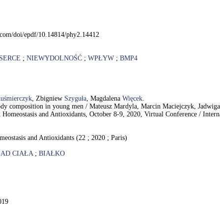
ey.com/doi/epdf/10.14814/phy2.14412
SERCE
;
NIEWYDOLNOŚĆ
;
WPŁYW
;
BMP4
uśmierczyk
, Zbigniew
Szyguła
, Magdalena
Więcek
.
body composition in young men / Mateusz Mardyla, Marcin Maciejczyk, Jadwi
omeostasis and Antioxidants, October 8-9, 2020, Virtual Conference / Internati
eostasis and Antioxidants (22 ; 2020 ; Paris)
AD CIAŁA
;
BIAŁKO
019