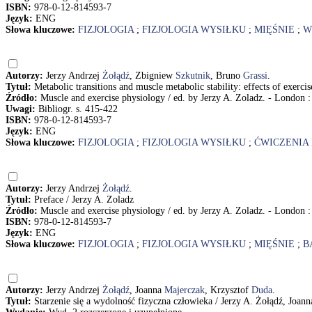
ISBN:
978-0-12-814593-7
Język:
ENG
Słowa kluczowe:
FIZJOLOGIA
;
FIZJOLOGIA WYSIŁKU
;
MIĘŚNIE
;
W
Autorzy:
Jerzy Andrzej
Żołądź
, Zbigniew
Szkutnik
, Bruno
Grassi
.
Tytuł:
Metabolic transitions and muscle metabolic stability: effects of exerc
Źródło:
Muscle and exercise physiology / ed. by Jerzy A. Zoladz. - London : 
Uwagi:
Bibliogr. s. 415-422
ISBN:
978-0-12-814593-7
Język:
ENG
Słowa kluczowe:
FIZJOLOGIA
;
FIZJOLOGIA WYSIŁKU
;
ĆWICZENIA
Autorzy:
Jerzy Andrzej
Żołądź
.
Tytuł:
Preface / Jerzy A. Zoladz
Źródło:
Muscle and exercise physiology / ed. by Jerzy A. Zoladz. - London 
ISBN:
978-0-12-814593-7
Język:
ENG
Słowa kluczowe:
FIZJOLOGIA
;
FIZJOLOGIA WYSIŁKU
;
MIĘŚNIE
;
B
Autorzy:
Jerzy Andrzej
Żołądź
, Joanna
Majerczak
, Krzysztof
Duda
.
Tytuł:
Starzenie się a wydolność fizyczna człowieka / Jerzy A. Żołądź, Joan