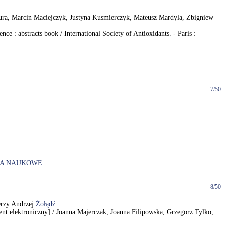
mura, Marcin Maciejczyk, Justyna Kusmierczyk, Mateusz Mardyla, Zbigniew
 : abstracts book / International Society of Antioxidants. - Paris :
7/50
IA NAUKOWE
8/50
erzy Andrzej
Żołądź
.
ment elektroniczny] / Joanna Majerczak, Joanna Filipowska, Grzegorz Tylko,