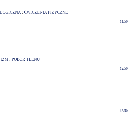
OLOGICZNA
;
ĆWICZENIA FIZYCZNE
11/50
LIZM
;
POBÓR TLENU
12/50
13/50