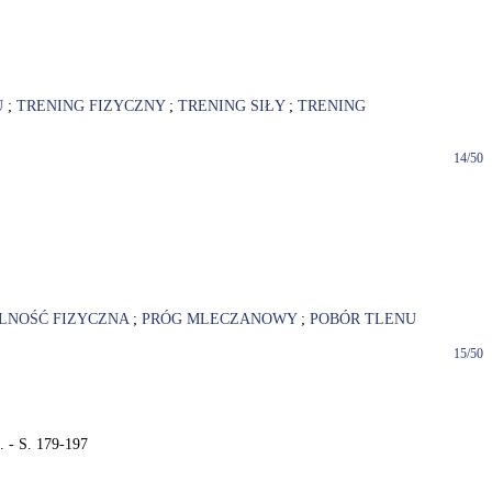
U
;
TRENING FIZYCZNY
;
TRENING SIŁY
;
TRENING
14/50
NOŚĆ FIZYCZNA
;
PRÓG MLECZANOWY
;
POBÓR TLENU
15/50
. - S. 179-197