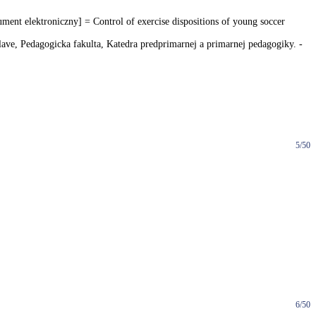
t elektroniczny] = Control of exercise dispositions of young soccer
lave, Pedagogicka fakulta, Katedra predprimarnej a primarnej pedagogiky. -
5/50
6/50