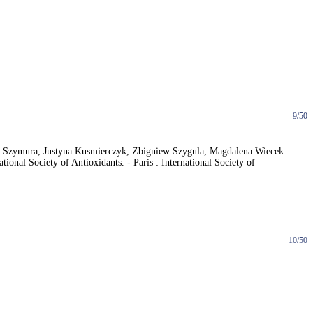
9/50
ga Szymura, Justyna Kusmierczyk, Zbigniew Szygula, Magdalena Wiecek
onal Society of Antioxidants. - Paris : International Society of
10/50