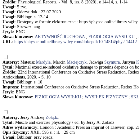
Źródło:
Physiological Reports. - Vol. 8, iss. 8 (2020), e 14414, s. 1-14
Uwagi:
5 ryc.
Uwagi:
Odczyt dok.: 22.07.2020
Uwagi:
Bibliogr. s. 12-14
Uwagi:
Dostępny w formie elektronicznej: https://physoc.onlinelibrary.wil
Uwagi:
Streszcz. ang.
Język:
ENG
Słowa kluczowe:
AKTYWNOŚĆ RUCHOWA
;
FIZJOLOGIA WYSIŁKU
;
URL:
https://physoc.onlinelibrary.wiley.com/doi/epdf/10.14814/phy2.14412
Autorzy:
Mateusz
Mardyla
, Marcin
Maciejczyk
, Jadwiga
Szymura
, Justyna
K
Tytuł:
Maximal exercise-induced oxidative damage to proteins depends on 
Źródło:
22nd International Conference on Oxidative Stress Reduction, Redox H
Antioxidants, 2020. - S. 10
Uwagi:
Bibliogr. s. 10
Impreza:
International Conference on Oxidative Stress Reduction, Redox Hom
Język:
ENG
Słowa kluczowe:
FIZJOLOGIA WYSIŁKU
;
WYSIŁEK FIZYCZNY
;
SKŁ
Autorzy:
Jerzy Andrzej
Żołądź
.
Tytuł:
Muscle and exercise physiology / ed. by Jerzy A. Zoladz
Adres wydawniczy:
London : Academic Press an imprint of Elsevier, cop. 2
Opis fizyczny:
XXII, 595 s. : il. ; 29 cm
Uwagi:
Bibliogr. przy rozdz.