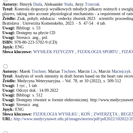
Autorzy:
Henryk
Duda
, Aleksander
Stuła
, Jerzy
Trzeciak
.
Tytuł:
Kontrola dyspozycji wysiłkowych młodych piłkarzy nożnych z uwzględ
players, taking into account physiological mechanisms - a requirement of rat
Źródło:
Ziak, pohyb, edukacia : vedecky zbornik 2023 : scientific proceedi
Bratislava : Univerzita Komenskeho, 2023. - S. 47-54 : 4 tab.
Uwagi:
Bibliogr. s. 53
Uwagi:
Dostępny na płycie CD
Uwagi:
Streszcz. ang., pol.
ISBN:
978-80-223-5702-9 (CD)
Język:
ENG
Słowa kluczowe:
WYSIŁEK FIZYCZNY
;
FIZJOLOGIA SPORTU
;
FIZJ
Autorzy:
Marek
Tischner
, Marian
Tischner
, Marcin
Lis
, Marcin
Maciejczyk
.
Tytuł:
Analysis of work intensity in draft horses based on the heart rate re
Źródło:
Medycyna Weterynaryjna. - Vol. 78, nr 10 (2022), s. 509-512
Uwagi:
1 ryc., 1 tab.
Uwagi:
Odczyt dok.: 14.09.2022
Uwagi:
Bibliogr. s. 512
Uwagi:
Dostępny również w formie elektronicznej: http://www.medycynawet
Uwagi:
Streszcz. ang.
Język:
ENG
Słowa kluczowe:
FIZJOLOGIA WYSIŁKU
;
KOŃ
;
ZWIERZĘTA
;
REGE
URL:
http://www.medycynawet.edu.pl/images/stories/pdf/pdf2022/102022/