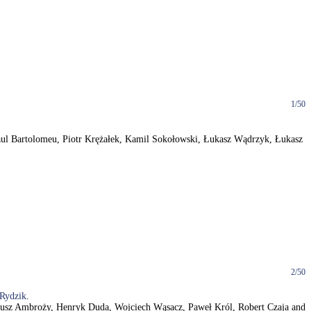
1/50
Raul Bartolomeu, Piotr Krężałek, Kamil Sokołowski, Łukasz Wądrzyk, Łukasz
2/50
Rydzik
.
adeusz Ambroży, Henryk Duda, Wojciech Wąsacz, Paweł Król, Robert Czaja and