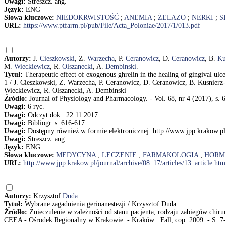
Uwagi:
Streszcz. ang.
Język:
ENG
Słowa kluczowe:
NIEDOKRWISTOŚĆ
;
ANEMIA
;
ŻELAZO
;
NERKI
;
S
URL:
https://www.ptfarm.pl/pub/File/Acta_Poloniae/2017/1/013.pdf
Autorzy:
J.
Cieszkowski
, Z.
Warzecha
, P.
Ceranowicz
, D.
Ceranowicz
, B.
Ku
M.
Wieckiewicz
, R.
Olszanecki
, A.
Dembinski
.
Tytuł:
Therapeutic effect of exogenous ghrelin in the healing of gingival ul
1 / J. Cieszkowski, Z. Warzecha, P. Ceranowicz, D. Ceranowicz, B. Kusnier
Wieckiewicz, R. Olszanecki, A. Dembinski
Źródło:
Journal of Physiology and Pharmacology. - Vol. 68, nr 4 (2017), s. 
Uwagi:
6 ryc.
Uwagi:
Odczyt dok.: 22.11.2017
Uwagi:
Bibliogr. s. 616-617
Uwagi:
Dostępny również w formie elektronicznej: http://www.jpp.krakow.pl/
Uwagi:
Streszcz. ang.
Język:
ENG
Słowa kluczowe:
MEDYCYNA
;
LECZENIE
;
FARMAKOLOGIA
;
HORM
URL:
http://www.jpp.krakow.pl/journal/archive/08_17/articles/13_article.htm
Autorzy:
Krzysztof
Duda
.
Tytuł:
Wybrane zagadnienia gerioanestezji / Krzysztof Duda
Źródło:
Znieczulenie w zależności od stanu pacjenta, rodzaju zabiegów chiru
CEEA - Ośrodek Regionalny w Krakowie. - Kraków : Fall, cop. 2009. - S. 7-