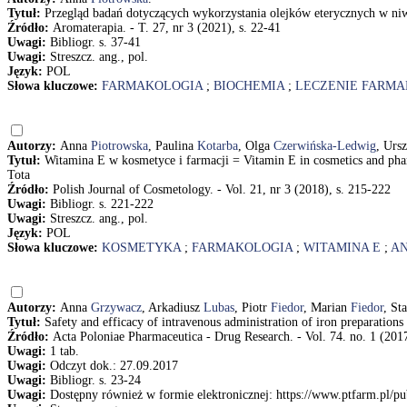
Tytuł:
Przegląd badań dotyczących wykorzystania olejków eterycznych w n
Źródło:
Aromaterapia. - T. 27, nr 3 (2021), s. 22-41
Uwagi:
Bibliogr. s. 37-41
Uwagi:
Streszcz. ang., pol.
Język:
POL
Słowa kluczowe:
FARMAKOLOGIA
;
BIOCHEMIA
;
LECZENIE FARM
Autorzy:
Anna
Piotrowska
, Paulina
Kotarba
, Olga
Czerwińska-Ledwig
, Urs
Tytuł:
Witamina E w kosmetyce i farmacji = Vitamin E in cosmetics and ph
Tota
Źródło:
Polish Journal of Cosmetology. - Vol. 21, nr 3 (2018), s. 215-222
Uwagi:
Bibliogr. s. 221-222
Uwagi:
Streszcz. ang., pol.
Język:
POL
Słowa kluczowe:
KOSMETYKA
;
FARMAKOLOGIA
;
WITAMINA E
;
A
Autorzy:
Anna
Grzywacz
, Arkadiusz
Lubas
, Piotr
Fiedor
, Marian
Fiedor
, St
Tytuł:
Safety and efficacy of intravenous administration of iron preparatio
Źródło:
Acta Poloniae Pharmaceutica - Drug Research. - Vol. 74. no. 1 (2017
Uwagi:
1 tab.
Uwagi:
Odczyt dok.: 27.09.2017
Uwagi:
Bibliogr. s. 23-24
Uwagi:
Dostępny również w formie elektronicznej: https://www.ptfarm.pl/p