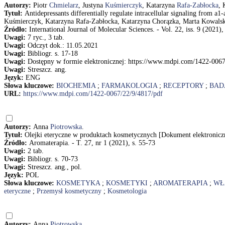
Autorzy:
Piotr
Chmielarz
, Justyna
Kuśmierczyk
, Katarzyna
Rafa-Zabłocka
, 
Tytuł:
Antidepressants differentially regulate intracellular signaling from a
Kuśmierczyk, Katarzyna Rafa-Zabłocka, Katarzyna Chorązka, Marta Kowalska
Źródło:
International Journal of Molecular Sciences. - Vol. 22, iss. 9 (2021), 
Uwagi:
7 ryc., 3 tab.
Uwagi:
Odczyt dok.: 11.05.2021
Uwagi:
Bibliogr. s. 17-18
Uwagi:
Dostępny w formie elektronicznej: https://www.mdpi.com/1422-0067
Uwagi:
Streszcz. ang.
Język:
ENG
Słowa kluczowe:
BIOCHEMIA
;
FARMAKOLOGIA
;
RECEPTORY
;
BAD
URL:
https://www.mdpi.com/1422-0067/22/9/4817/pdf
Autorzy:
Anna
Piotrowska
.
Tytuł:
Olejki eteryczne w produktach kosmetycznych [Dokument elektroniczny
Źródło:
Aromaterapia. - T. 27, nr 1 (2021), s. 55-73
Uwagi:
2 tab.
Uwagi:
Bibliogr. s. 70-73
Uwagi:
Streszcz. ang., pol.
Język:
POL
Słowa kluczowe:
KOSMETYKA
;
KOSMETYKI
;
AROMATERAPIA
;
WŁ
eteryczne
;
Przemysł kosmetyczny
;
Kosmetologia
Autorzy:
Anna
Piotrowska
.