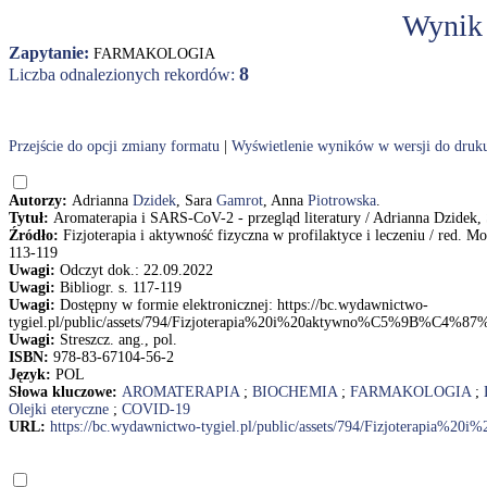
Wynik
Zapytanie:
FARMAKOLOGIA
8
Liczba odnalezionych rekordów:
Przejście do opcji zmiany formatu
|
Wyświetlenie wyników w wersji do druk
Autorzy:
Adrianna
Dzidek
, Sara
Gamrot
, Anna
Piotrowska
.
Tytuł:
Aromaterapia i SARS-CoV-2 - przegląd literatury / Adrianna Dzidek,
Źródło:
Fizjoterapia i aktywność fizyczna w profilaktyce i leczeniu / red
113-119
Uwagi:
Odczyt dok.: 22.09.2022
Uwagi:
Bibliogr. s. 117-119
Uwagi:
Dostępny w formie elektronicznej: https://bc.wydawnictwo-
tygiel.pl/public/assets/794/Fizjoterapia%20i%20aktywno%C5%9B%C4%87
Uwagi:
Streszcz. ang., pol.
ISBN:
978-83-67104-56-2
Język:
POL
Słowa kluczowe:
AROMATERAPIA
;
BIOCHEMIA
;
FARMAKOLOGIA
;
Olejki eteryczne
;
COVID-19
URL:
https://bc.wydawnictwo-tygiel.pl/public/assets/794/Fizjoterap