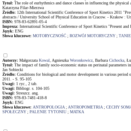
Tytuł:
The role of eurhythmics and dance classes in influencing the physica
Katarzyna Filar-Mierzwa
Źródło:
12th International Scientific Conference of Sport Kinetics 2011 "
abstracts / University School of Physical Education in Cracow. - Krakow : Un
ISBN:
978-83-62891-05-4
Impreza:
International Scientific Conference of Sport Kinetics "Present a
Język:
ENG
Słowa kluczowe:
MOTORYCZNOŚĆ
;
ROZWÓJ MOTORYCZNY
;
TANI
Autorzy:
Małgorzata
Kowal
, Agnieszka
Woronkowicz
, Barbara
Cichocka
, Ł
Tytuł:
The impact of family socio-economic status on perinatal parameters 
Jan Sobiecki
Źródło:
Conditions for biological and motor development in various period of
2011. - S. 95-105
Uwagi:
1 ryc., 2 tab.
Uwagi:
Bibliogr. s. 104-105
Uwagi:
Streszcz. ang.
ISBN:
978-83-7481-418-8
Język:
ENG
Słowa kluczowe:
ANTROPOLOGIA
;
ANTROPOMETRIA
;
CECHY SOM
SPOŁECZNY
;
PALENIE TYTONIU
;
MATKA