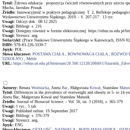
Tytuł:
Zdrowa edukacja : propozycja ćwiczeń równoważnych przy użyciu spe
Mucha, Jarosław Prusak
Źródło:
Innowacyjność w praktyce pedagogicznej. T. 2, Refleksje pedagogiczn
Wydawnictwo Uniwersytetu Śląskiego, 2019. - S. 207-217 : 13 ryc.
Uwagi:
Odczyt dok.: 08.12.2025
Uwagi:
Bibliogr. s. 216
Uwagi:
Dostępny również w formie elektronicznej: https://rebus.us.edu.pl
Uwagi:
Streszcz. ang.
Seria/cykl:
(Prace Naukowe Uniwersytetu Śląskiego w Katowicach, ISSN 02
ISBN:
978-83-226-3339-7
Język:
POL
Słowa kluczowe:
POSTAWA CIAŁA
;
RÓWNOWAGA CIAŁA
;
ROZWÓJ 
SZKOLNY)
;
Meble
URL:
https://rebus.us.edu.pl/bitstream/20.500.12128/20849/1/Szurmik_Zdr
Autorzy:
Renata
Woźniacka
, Aneta
Bac
, Małgorzata
Kowal
, Stanisław
Matus
Tytuł:
Differences in the prevalence of overweight and obesity in 5- to 14-y
Aneta Bac, Małgorzata Kowal and Stanisław Matusik
Źródło:
Journal of Biosocial Science. - Vol. 50, iss. 3 (2018), s. 365-379
Uwagi:
1 ryc., 5 tab.
Uwagi:
Published online: 19 September 2017
Uwagi:
Bibliogr. s. 376-379
Uwagi:
Streszcz. ang.
Język:
ENG
Słowa kluczowe:
OTYŁOŚĆ
;
NADWAGA
;
BODY MASS INDEX
;
DZIE