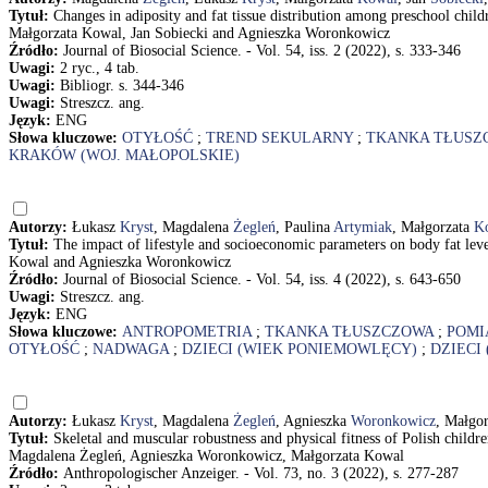
Tytuł:
Changes in adiposity and fat tissue distribution among preschool ch
Małgorzata Kowal, Jan Sobiecki and Agnieszka Woronkowicz
Źródło:
Journal of Biosocial Science. - Vol. 54, iss. 2 (2022), s. 333-346
Uwagi:
2 ryc., 4 tab.
Uwagi:
Bibliogr. s. 344-346
Uwagi:
Streszcz. ang.
Język:
ENG
Słowa kluczowe:
OTYŁOŚĆ
;
TREND SEKULARNY
;
TKANKA TŁUSZ
KRAKÓW (WOJ. MAŁOPOLSKIE)
Autorzy:
Łukasz
Kryst
, Magdalena
Żegleń
, Paulina
Artymiak
, Małgorzata
K
Tytuł:
The impact of lifestyle and socioeconomic parameters on body fat lev
Kowal and Agnieszka Woronkowicz
Źródło:
Journal of Biosocial Science. - Vol. 54, iss. 4 (2022), s. 643-650
Uwagi:
Streszcz. ang.
Język:
ENG
Słowa kluczowe:
ANTROPOMETRIA
;
TKANKA TŁUSZCZOWA
;
POMI
OTYŁOŚĆ
;
NADWAGA
;
DZIECI (WIEK PONIEMOWLĘCY)
;
DZIECI
Autorzy:
Łukasz
Kryst
, Magdalena
Żegleń
, Agnieszka
Woronkowicz
, Małgo
Tytuł:
Skeletal and muscular robustness and physical fitness of Polish child
Magdalena Żegleń, Agnieszka Woronkowicz, Małgorzata Kowal
Źródło:
Anthropologischer Anzeiger. - Vol. 73, no. 3 (2022), s. 277-287