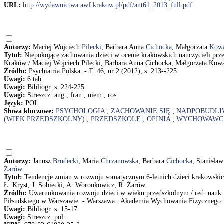
URL:
http://wydawnictwa.awf.krakow.pl/pdf/ant61_2013_full.pdf
Autorzy:
Maciej Wojciech
Pilecki
, Barbara Anna
Cichocka
, Małgorzata
Kow
Tytuł:
Niepokojące zachowania dzieci w ocenie krakowskich nauczycieli przed
Kraków / Maciej Wojciech Pilecki, Barbara Anna Cichocka, Małgorzata Kow
Źródło:
Psychiatria Polska. - T. 46, nr 2 (2012), s. 213--225
Uwagi:
6 tab.
Uwagi:
Bibliogr. s. 224-225
Uwagi:
Streszcz. ang., fran., niem., ros.
Język:
POL
Słowa kluczowe:
PSYCHOLOGIA
;
ZACHOWANIE SIĘ
;
NADPOBUDLI
(WIEK PRZEDSZKOLNY)
;
PRZEDSZKOLE
;
OPINIA
;
WYCHOWAWC
Autorzy:
Janusz
Brudecki
, Maria
Chrzanowska
, Barbara
Cichocka
, Stanisła
Żarów
.
Tytuł:
Tendencje zmian w rozwoju somatycznym 6-letnich dzieci krakowskic
Ł. Kryst, J. Sobiecki, A. Woronkowicz, R. Żarów
Źródło:
Uwarunkowania rozwoju dzieci w wieku przedszkolnym / red. nauk.
Piłsudskiego w Warszawie. - Warszawa : Akademia Wychowania Fizycznego Józe
Uwagi:
Bibliogr. s. 15-17
Uwagi:
Streszcz. pol.