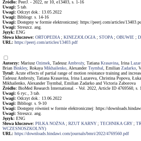
Źródło:
PeerJ. - 2022, nr 10, e13403, s. 1-16
Uwagi:
5 tab.
Uwagi:
Odczyt dok.: 13.05.2022
Uwagi:
Bibliogr. s. 14-16
Uwagi:
Dostępny w formie elektronicznej: https://peerj.com/articles/13403.p
Uwagi:
Streszcz. ang.
Język:
ENG
Słowa kluczowe:
ORTOPEDIA
;
KINEZJOLOGIA
;
STOPA
;
OBUWIE
;
D
URL:
https://peerj.com/articles/13403.pdf
Autorzy:
Mariusz
Ozimek
, Tadeusz
Ambroży
, Tatiana
Krasavina
, Irina
Lazar
Brian
Binkley
, Rokaya
Mikhailenko
, Alexander
Tsymbal
, Emilian
Zadarko
, 
Tytuł:
Acute effects of partial range of motion resistance training and increa
Tadeusz Ambroży, Tatiana Krasavina, Irina Lazareva, Christina Popova, Łuka
Mikhailenko, Alexander Tsymbal, Emilian Zadarko and Victoria Zaborova
Źródło:
BioMed Research International. - Vol. 2022, Article ID 4769560, s. 
Uwagi:
6 ryc., 3 tab.
Uwagi:
Odczyt dok.: 13.06.2022
Uwagi:
Bibliogr. s. 9-10
Uwagi:
Dostępny również w formie elektronicznej: https://downloads.hinda
Uwagi:
Streszcz. ang.
Język:
ENG
Słowa kluczowe:
PIŁKA NOŻNA
;
RZUT KARNY
;
TECHNIKA GRY
;
T
WCZESNOSZKOLNY)
URL:
https://downloads.hindawi.com/journals/bmri/2022/4769560.pdf