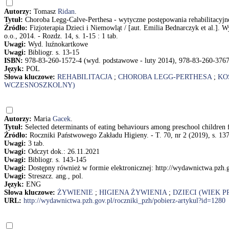
Autorzy:
Tomasz
Ridan
.
Tytuł:
Choroba Legg-Calve-Perthesa - wytyczne postępowania rehabilitacyj
Źródło:
Fizjoterapia Dzieci i Niemowląt / [aut. Emilia Bednarczyk et al.]. 
o.o., 2014. - Rozdz. 14, s. 1-15 : 1 tab.
Uwagi:
Wyd. luźnokartkowe
Uwagi:
Bibliogr. s. 13-15
ISBN:
978-83-260-1572-4 (wyd. podstawowe - luty 2014), 978-83-260-3767-2
Język:
POL
Słowa kluczowe:
REHABILITACJA
;
CHOROBA LEGG-PERTHESA
;
KO
WCZESNOSZKOLNY)
Autorzy:
Maria
Gacek
.
Tytuł:
Selected determinants of eating behaviours among preschool childre
Źródło:
Roczniki Państwowego Zakładu Higieny. - T. 70, nr 2 (2019), s. 13
Uwagi:
3 tab.
Uwagi:
Odczyt dok.: 26.11.2021
Uwagi:
Bibliogr. s. 143-145
Uwagi:
Dostępny również w formie elektronicznej: http://wydawnictwa.pzh.
Uwagi:
Streszcz. ang., pol.
Język:
ENG
Słowa kluczowe:
ŻYWIENIE
;
HIGIENA ŻYWIENIA
;
DZIECI (WIEK 
URL:
http://wydawnictwa.pzh.gov.pl/roczniki_pzh/pobierz-artykul?id=1280