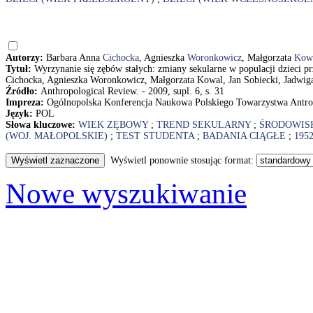
Autorzy:
Barbara Anna
Cichocka
, Agnieszka
Woronkowicz
, Małgorzata
Kow
Tytuł:
Wyrzynanie się zębów stałych: zmiany sekularne w populacji dzieci p
Cichocka, Agnieszka Woronkowicz, Małgorzata Kowal, Jan Sobiecki, Jadwig
Źródło:
Anthropological Review. - 2009, supl. 6, s. 31
Impreza:
Ogólnopolska Konferencja Naukowa Polskiego Towarzystwa Antrop
Język:
POL
Słowa kluczowe:
WIEK ZĘBOWY
;
TREND SEKULARNY
;
ŚRODOWIS
(WOJ. MAŁOPOLSKIE)
;
TEST STUDENTA
;
BADANIA CIĄGŁE
;
195
Wyświetl ponownie stosując format:
Nowe wyszukiwanie