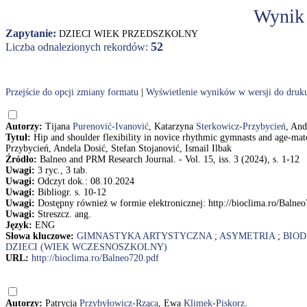
Wynik
Zapytanie:
DZIECI WIEK PRZEDSZKOLNY
52
Liczba odnalezionych rekordów:
Przejście do opcji zmiany formatu
|
Wyświetlenie wyników w wersji do druk
Autorzy:
Tijana
Purenović-Ivanović
, Katarzyna
Sterkowicz-Przybycień
, An
Tytuł:
Hip and shoulder flexibility in novice rhythmic gymnasts and age-mat
Przybycień, Andela Dosić, Stefan Stojanović, Ismail Ilbak
Źródło:
Balneo and PRM Research Journal. - Vol. 15, iss. 3 (2024), s. 1-12
Uwagi:
3 ryc., 3 tab.
Uwagi:
Odczyt dok.: 08.10.2024
Uwagi:
Bibliogr. s. 10-12
Uwagi:
Dostępny również w formie elektronicznej: http://bioclima.ro/Balne
Uwagi:
Streszcz. ang.
Język:
ENG
Słowa kluczowe:
GIMNASTYKA ARTYSTYCZNA
;
ASYMETRIA
;
BIO
DZIECI (WIEK WCZESNOSZKOLNY)
URL:
http://bioclima.ro/Balneo720.pdf
Autorzy:
Patrycja
Przybyłowicz-Rząca
, Ewa
Klimek-Piskorz
.