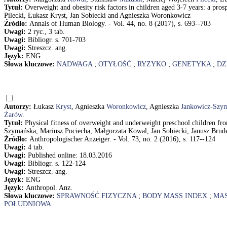
Tytuł:
Overweight and obesity risk factors in children aged 3-7 years: a pro
Pilecki, Łukasz Kryst, Jan Sobiecki and Agnieszka Woronkowicz
Źródło:
Annals of Human Biology. - Vol. 44, no. 8 (2017), s. 693--703
Uwagi:
2 ryc., 3 tab.
Uwagi:
Bibliogr. s. 701-703
Uwagi:
Streszcz. ang.
Język:
ENG
Słowa kluczowe:
NADWAGA
;
OTYŁOŚĆ
;
RYZYKO
;
GENETYKA
;
DZ
Autorzy:
Łukasz
Kryst
, Agnieszka
Woronkowicz
, Agnieszka
Jankowicz-Szy
Żarów
.
Tytuł:
Physical fitness of overweight and underweight preschool children f
Szymańska, Mariusz Pociecha, Małgorzata Kowal, Jan Sobiecki, Janusz Brud
Źródło:
Anthropologischer Anzeiger. - Vol. 73, no. 2 (2016), s. 117--124
Uwagi:
4 tab.
Uwagi:
Published online: 18.03.2016
Uwagi:
Bibliogr. s. 122-124
Uwagi:
Streszcz. ang.
Język:
ENG
Język:
Anthropol. Anz.
Słowa kluczowe:
SPRAWNOŚĆ FIZYCZNA
;
BODY MASS INDEX
;
MAS
POŁUDNIOWA