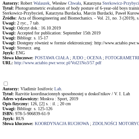
Autorzy:
Robert
Walaszek
, Wiesław
Chwała
, Katarzyna
Sterkowicz-Przybyc
Tytuł:
Photogrammetric evaluation of body posture of 6-year-old boys traini
Sterkowicz-Przybycień, Katarzyna Burdacka, Marcin Burdacki, Paweł Kurow
Źródło:
Acta of Bioengineering and Biomechanics. - Vol. 21, no. 3 (2019), s
Uwagi:
2 ryc., 7 tab.
Uwagi:
Odczyt dok.: 16.10.2019
Uwagi:
Accepted for publication: September 15th 2019
Uwagi:
Bibliogr. s. 15-17
Uwagi:
Dostępny również w formie elektronicznej: http://www.actabio.pwr.
Uwagi:
Streszcz. ang.
Język:
ENG
Słowa kluczowe:
POSTAWA CIAŁA
;
JUDO
;
OCENA
;
FOTOGRAMETR
URL:
http://www.actabio.pwr.wroc.pl/Vol21No3/57.pdf
Autorzy:
Vladimir Iosifovic
Lah
.
Tytuł:
Razvitie koordinacionnyh sposobnostej u doskol'nikov / V. I. Lah
Adres wydawniczy:
Moskva : Sport, 2019
Opis fizyczny:
126, [2] s. : il. ; 20 cm
Uwagi:
Bibliogr. s. 125-126
ISBN:
978-5-906839-61-9
Język:
RUS
Słowa kluczowe:
KOORDYNACJA RUCHOWA
;
ZDOLNOŚCI MOTORY