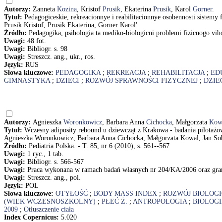
Autorzy:
Zanneta
Kozina
, Kristof
Prusik
, Ekaterina
Prusik
, Karol
Gorner
.
Tytuł:
Pedagogiceskie, rekreacionnye i reabilitacionnye osobennosti sistemy f
Prusik Kristof, Prusik Ekaterina, Gorner Karol'
Źródło:
Pedagogika, psihologia ta mediko-biologicni problemi fizicnogo viho
Uwagi:
48 fot.
Uwagi:
Bibliogr. s. 98
Uwagi:
Streszcz. ang., ukr., ros.
Język:
RUS
Słowa kluczowe:
PEDAGOGIKA
;
REKREACJA
;
REHABILITACJA
;
ED
GIMNASTYKA
;
DZIECI
;
ROZWÓJ SPRAWNOŚCI FIZYCZNEJ
;
DZIE
Autorzy:
Agnieszka
Woronkowicz
, Barbara Anna
Cichocka
, Małgorzata
Kow
Tytuł:
Wczesny adiposity rebound u dziewcząt z Krakowa - badania pilotażow
Agnieszka Woronkowicz, Barbara Anna Cichocka, Małgorzata Kowal, Jan So
Źródło:
Pediatria Polska. - T. 85, nr 6 (2010), s. 561--567
Uwagi:
1 ryc., 1 tab.
Uwagi:
Bibliogr. s. 566-567
Uwagi:
Praca wykonana w ramach badań własnych nr 204/KA/2006 oraz g
Uwagi:
Streszcz. ang., pol.
Język:
POL
Słowa kluczowe:
OTYŁOŚĆ
;
BODY MASS INDEX
;
ROZWÓJ BIOLOG
(WIEK WCZESNOSZKOLNY)
;
PŁEĆ Ż.
;
ANTROPOLOGIA
;
BIOLOGI
2009
;
Otłuszczenie ciała
Index Copernicus:
5.020