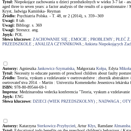
Tytuł:
Niepokojące zachowania u dzieci przedszkolnych w wieku 3-7 lat - a
aged three to seven years: a factor analysis of the results of a questionnai
Kryst, Jadwiga Kamińska- Reyman
Źródło:
Psychiatria Polska. - T. 48, nr 2 (2014), s. 359--369
Uwagi:
8 tab.
Uwagi:
Bibliogr. s. 369
Uwagi:
Streszcz. ang.
Język:
POL
Słowa kluczowe:
ZACHOWANIE SIĘ
;
EMOCJE
;
PROBLEMY
;
PŁEĆ Ż.
PRZEDSZKOLE
;
ANALIZA CZYNNIKOWA
;
Ankieta Niepokojących Za
Autorzy:
Agnieszka
Jankowicz-Szymańska
, Małgorzata
Kołpa
, Edyta
Mikoła
Tytuł:
Necessity to educate parents of preschool children about faulty pos
Źródło:
Teoria, vyskum a vzdelavanie v osetrovatelstve : zborník abstraktov 
osetrovatel'stva 2014. - Martin : Univerzita Komenskeho Jesseniova lekárska f
ISBN:
978-80-89544-69-1
Impreza:
Medzinarodna vedecka konferencia "Teoria, vyskum a vzdelavanie v
Język:
ENG
Słowa kluczowe:
DZIECI (WIEK PRZEDSZKOLNY)
;
NADWAGA
;
OTY
Autorzy:
Katarzyna
Sterkowicz-Przybycień
, Artur
Kłys
, Ramdane
Almansba
Tytuł:
Educational judo benefits on the preschool children's behaviour / K