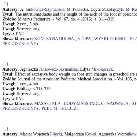
Autorzy:
A.
Jankowicz-Szymanska
, M.
Pociecha
, Edyta
Mikołajczyk
, M.
Ko
Tytuł:
The nutritional status and the height of the arch of the foot in pres
Źródło:
Minerva Pediatrica. - Vol. 67, no. 4 (2015), s. 311--319
Uwagi:
2 ryc., 5 tab.
Uwagi:
Streszcz. ang.
Język:
ENG
Słowa kluczowe:
KOŃCZYNA DOLNA
;
STOPA
;
WYSKLEPIENIE
;
PŁ
PRZEDSZKOLNY)
Autorzy:
Agnieszka
Jankowicz-Szymańska
, Edyta
Mikołajczyk
.
Tytuł:
Effect of excessive body weight on foot arch changes in preschooler
Źródło:
Journal of the American Podiatric Medical Association. - Vol. 105, n
Uwagi:
1 ryc., 4 tab.
Uwagi:
Bibliogr. s.318-319
Uwagi:
Streszcz. ang.
Język:
ENG
Słowa kluczowe:
MASA CIAŁA
;
BODY MASS INDEX
;
NADWAGA
;
S
PRZEDSZKOLNY)
;
PŁEĆ M.
;
PŁEĆ Ż.
Autorzy:
Maciej Wojciech
Pilecki
, Małgorzata
Kowal
, Agnieszka
Woronkowi