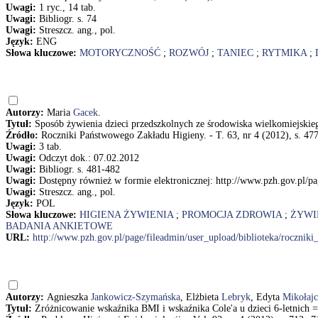
Uwagi:
1 ryc., 14 tab.
Uwagi:
Bibliogr. s. 74
Uwagi:
Streszcz. ang., pol.
Język:
ENG
Słowa kluczowe:
MOTORYCZNOŚĆ
;
ROZWÓJ
;
TANIEC
;
RYTMIKA
;
Autorzy:
Maria
Gacek
.
Tytuł:
Sposób żywienia dzieci przedszkolnych ze środowiska wielkomiejskieg
Źródło:
Roczniki Państwowego Zakładu Higieny. - T. 63, nr 4 (2012), s. 47
Uwagi:
3 tab.
Uwagi:
Odczyt dok.: 07.02.2012
Uwagi:
Bibliogr. s. 481-482
Uwagi:
Dostępny również w formie elektronicznej: http://www.pzh.gov.pl/p
Uwagi:
Streszcz. ang., pol.
Język:
POL
Słowa kluczowe:
HIGIENA ŻYWIENIA
;
PROMOCJA ZDROWIA
;
ŻYWI
BADANIA ANKIETOWE
URL:
http://www.pzh.gov.pl/page/fileadmin/user_upload/biblioteka/roczni
Autorzy:
Agnieszka
Jankowicz-Szymańska
, Elżbieta
Lebryk
, Edyta
Mikołaj
Tytuł:
Zróżnicowanie wskaźnika BMI i wskaźnika Cole'a u dzieci 6-letnich = 