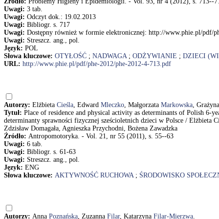
Źródło:
Problemy Higieny i Epidemiologii. - Vol. 93, nr 4 (2012), s. 713--7
Uwagi:
3 tab.
Uwagi:
Odczyt dok.: 19.02.2013
Uwagi:
Bibliogr. s. 717
Uwagi:
Dostępny również w formie elektronicznej: http://www.phie.pl/pdf/
Uwagi:
Streszcz. ang., pol.
Język:
POL
Słowa kluczowe:
OTYŁOŚĆ
;
NADWAGA
;
ODŻYWIANIE
;
DZIECI (W
URL:
http://www.phie.pl/pdf/phe-2012/phe-2012-4-713.pdf
Autorzy:
Elżbieta
Cieśla
, Edward
Mleczko
, Małgorzata
Markowska
, Grażyn
Tytuł:
Place of residence and physical activity as determinants of Polish 6-
determinanty sprawności fizycznej sześcioletnich dzieci w Polsce / Elżbiet
Zdzisław Domagała, Agnieszka Przychodni, Bożena Zawadzka
Źródło:
Antropomotoryka. - Vol. 21, nr 55 (2011), s. 55--63
Uwagi:
6 tab.
Uwagi:
Bibliogr. s. 61-63
Uwagi:
Streszcz. ang., pol.
Język:
ENG
Słowa kluczowe:
AKTYWNOŚĆ RUCHOWA
;
ŚRODOWISKO SPOŁECZ
Autorzy:
Anna
Poznańska
, Zuzanna
Filar
, Katarzyna
Filar-Mierzwa
.