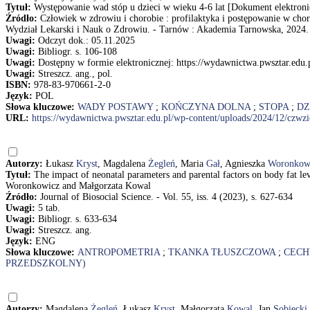
Tytuł:
Występowanie wad stóp u dzieci w wieku 4-6 lat [Dokument elektron
Źródło:
Człowiek w zdrowiu i chorobie : profilaktyka i postępowanie w ch
Wydział Lekarski i Nauk o Zdrowiu. - Tarnów : Akademia Tarnowska, 2024. -
Uwagi:
Odczyt dok.: 05.11.2025
Uwagi:
Bibliogr. s. 106-108
Uwagi:
Dostępny w formie elektronicznej: https://wydawnictwa.pwsztar.edu
Uwagi:
Streszcz. ang., pol.
ISBN:
978-83-970661-2-0
Język:
POL
Słowa kluczowe:
WADY POSTAWY
;
KOŃCZYNA DOLNA
;
STOPA
;
DZ
URL:
https://wydawnictwa.pwsztar.edu.pl/wp-content/uploads/2024/12/czwz
Autorzy:
Łukasz
Kryst
, Magdalena
Żegleń
, Maria
Gał
, Agnieszka
Woronkow
Tytuł:
The impact of neonatal parameters and parental factors on body fat l
Woronkowicz and Małgorzata Kowal
Źródło:
Journal of Biosocial Science. - Vol. 55, iss. 4 (2023), s. 627-634
Uwagi:
5 tab.
Uwagi:
Bibliogr. s. 633-634
Uwagi:
Streszcz. ang.
Język:
ENG
Słowa kluczowe:
ANTROPOMETRIA
;
TKANKA TŁUSZCZOWA
;
CECH
PRZEDSZKOLNY)
Autorzy:
Magdalena
Żegleń
, Łukasz
Kryst
, Małgorzata
Kowal
, Jan
Sobiecki