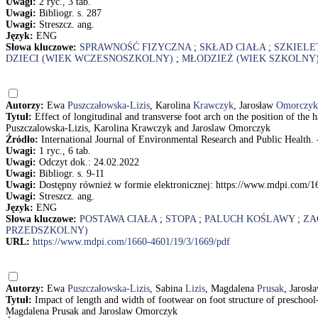
Uwagi:
2 ryc., 3 tab.
Uwagi:
Bibliogr. s. 287
Uwagi:
Streszcz. ang.
Język:
ENG
Słowa kluczowe:
SPRAWNOŚĆ FIZYCZNA
;
SKŁAD CIAŁA
;
SZKIELE
DZIECI (WIEK WCZESNOSZKOLNY)
;
MŁODZIEŻ (WIEK SZKOLNY
Autorzy:
Ewa
Puszczałowska-Lizis
, Karolina
Krawczyk
, Jarosław
Omorczyk
Tytuł:
Effect of longitudinal and transverse foot arch on the position of the h
Puszczalowska-Lizis, Karolina Krawczyk and Jaroslaw Omorczyk
Źródło:
International Journal of Environmental Research and Public Health. - 
Uwagi:
1 ryc., 6 tab.
Uwagi:
Odczyt dok.: 24.02.2022
Uwagi:
Bibliogr. s. 9-11
Uwagi:
Dostępny również w formie elektronicznej: https://www.mdpi.com/1
Uwagi:
Streszcz. ang.
Język:
ENG
Słowa kluczowe:
POSTAWA CIAŁA
;
STOPA
;
PALUCH KOŚLAWY
;
ZA
PRZEDSZKOLNY)
URL:
https://www.mdpi.com/1660-4601/19/3/1669/pdf
Autorzy:
Ewa
Puszczałowska-Lizis
, Sabina
Lizis
, Magdalena
Prusak
, Jarosł
Tytuł:
Impact of length and width of footwear on foot structure of preschoo
Magdalena Prusak and Jaroslaw Omorczyk