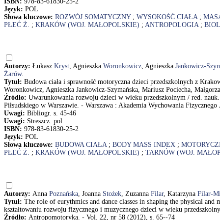
ISBN:
978-83-61830-25-2
Język:
POL
Słowa kluczowe:
ROZWÓJ SOMATYCZNY
;
WYSOKOŚĆ CIAŁA
;
MASA
PŁEĆ Ż.
;
KRAKÓW (WOJ. MAŁOPOLSKIE)
;
ANTROPOLOGIA
;
BIO
Autorzy:
Łukasz
Kryst
, Agnieszka
Woronkowicz
, Agnieszka
Jankowicz-Szy
Żarów
.
Tytuł:
Budowa ciała i sprawność motoryczna dzieci przedszkolnych z Krakowa
Woronkowicz, Agnieszka Jankowicz-Szymańska, Mariusz Pociecha, Małgorzat
Źródło:
Uwarunkowania rozwoju dzieci w wieku przedszkolnym / red. nauk
Piłsudskiego w Warszawie. - Warszawa : Akademia Wychowania Fizycznego Józe
Uwagi:
Bibliogr. s. 45-46
Uwagi:
Streszcz. pol.
ISBN:
978-83-61830-25-2
Język:
POL
Słowa kluczowe:
BUDOWA CIAŁA
;
BODY MASS INDEX
;
MOTORYCZ
PŁEĆ Ż.
;
KRAKÓW (WOJ. MAŁOPOLSKIE)
;
TARNÓW (WOJ. MAŁOP
Autorzy:
Anna
Poznańska
, Joanna
Stożek
, Zuzanna
Filar
, Katarzyna
Filar-M
Tytuł:
The role of eurythmics and dance classes in shaping the physical and
kształtowaniu rozwoju fizycznego i muzycznego dzieci w wieku przedszkolny
Źródło:
Antropomotoryka. - Vol. 22, nr 58 (2012), s. 65--74