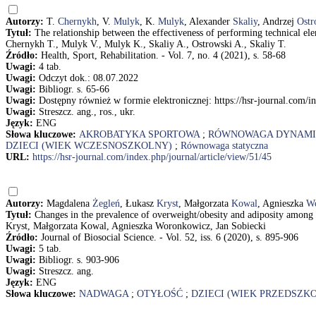
Autorzy:
T.
Chernykh
, V.
Mulyk
, K.
Mulyk
, Alexander
Skaliy
, Andrzej
Ostr
Tytuł:
The relationship between the effectiveness of performing technical ele
Chernykh T., Mulyk V., Mulyk K., Skaliy A., Ostrowski A., Skaliy T.
Źródło:
Health, Sport, Rehabilitation. - Vol. 7, no. 4 (2021), s. 58-68
Uwagi:
4 tab.
Uwagi:
Odczyt dok.: 08.07.2022
Uwagi:
Bibliogr. s. 65-66
Uwagi:
Dostępny również w formie elektronicznej: https://hsr-journal.com/in
Uwagi:
Streszcz. ang., ros., ukr.
Język:
ENG
Słowa kluczowe:
AKROBATYKA SPORTOWA
;
RÓWNOWAGA DYNAMI
DZIECI (WIEK WCZESNOSZKOLNY)
;
Równowaga statyczna
URL:
https://hsr-journal.com/index.php/journal/article/view/51/45
Autorzy:
Magdalena
Żegleń
, Łukasz
Kryst
, Małgorzata
Kowal
, Agnieszka
W
Tytuł:
Changes in the prevalence of overweight/obesity and adiposity among
Kryst, Małgorzata Kowal, Agnieszka Woronkowicz, Jan Sobiecki
Źródło:
Journal of Biosocial Science. - Vol. 52, iss. 6 (2020), s. 895-906
Uwagi:
5 tab.
Uwagi:
Bibliogr. s. 903-906
Uwagi:
Streszcz. ang.
Język:
ENG
Słowa kluczowe:
NADWAGA
;
OTYŁOŚĆ
;
DZIECI (WIEK PRZEDSZK