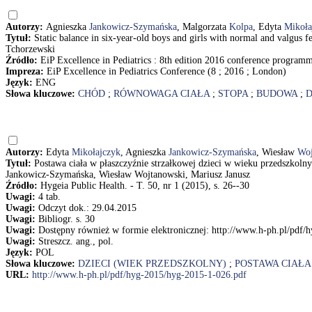
Autorzy:
Agnieszka
Jankowicz-Szymańska
, Malgorzata
Kolpa
, Edyta
Mikoła
Tytuł:
Static balance in six-year-old boys and girls with normal and valgus
Tchorzewski
Źródło:
EiP Excellence in Pediatrics : 8th edition 2016 conference program
Impreza:
EiP Excellence in Pediatrics Conference (8 ; 2016 ; London)
Język:
ENG
Słowa kluczowe:
CHÓD
;
RÓWNOWAGA CIAŁA
;
STOPA
;
BUDOWA
;
D
Autorzy:
Edyta
Mikołajczyk
, Agnieszka
Jankowicz-Szymańska
, Wiesław
Woj
Tytuł:
Postawa ciała w płaszczyźnie strzałkowej dzieci w wieku przedszkolny
Jankowicz-Szymańska, Wiesław Wojtanowski, Mariusz Janusz
Źródło:
Hygeia Public Health. - T. 50, nr 1 (2015), s. 26--30
Uwagi:
4 tab.
Uwagi:
Odczyt dok.: 29.04.2015
Uwagi:
Bibliogr. s. 30
Uwagi:
Dostępny również w formie elektronicznej: http://www.h-ph.pl/pdf
Uwagi:
Streszcz. ang., pol.
Język:
POL
Słowa kluczowe:
DZIECI (WIEK PRZEDSZKOLNY)
;
POSTAWA CIAŁA
URL:
http://www.h-ph.pl/pdf/hyg-2015/hyg-2015-1-026.pdf