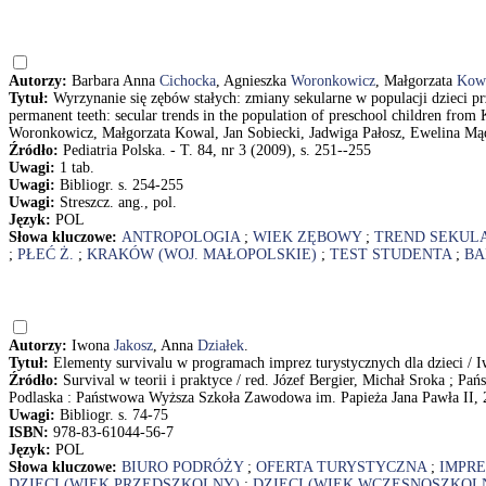
Autorzy:
Barbara Anna
Cichocka
, Agnieszka
Woronkowicz
, Małgorzata
Kow
Tytuł:
Wyrzynanie się zębów stałych: zmiany sekularne w populacji dzieci 
permanent teeth: secular trends in the population of preschool children fro
Woronkowicz, Małgorzata Kowal, Jan Sobiecki, Jadwiga Pałosz, Ewelina Mą
Źródło:
Pediatria Polska. - T. 84, nr 3 (2009), s. 251--255
Uwagi:
1 tab.
Uwagi:
Bibliogr. s. 254-255
Uwagi:
Streszcz. ang., pol.
Język:
POL
Słowa kluczowe:
ANTROPOLOGIA
;
WIEK ZĘBOWY
;
TREND SEKUL
;
PŁEĆ Ż.
;
KRAKÓW (WOJ. MAŁOPOLSKIE)
;
TEST STUDENTA
;
BA
Autorzy:
Iwona
Jakosz
, Anna
Działek
.
Tytuł:
Elementy survivalu w programach imprez turystycznych dla dzieci / 
Źródło:
Survival w teorii i praktyce / red. Józef Bergier, Michał Sroka ; P
Podlaska : Państwowa Wyższa Szkoła Zawodowa im. Papieża Jana Pawła II, 20
Uwagi:
Bibliogr. s. 74-75
ISBN:
978-83-61044-56-7
Język:
POL
Słowa kluczowe:
BIURO PODRÓŻY
;
OFERTA TURYSTYCZNA
;
IMPR
DZIECI (WIEK PRZEDSZKOLNY)
;
DZIECI (WIEK WCZESNOSZKOL