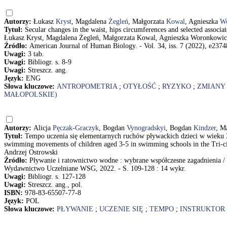
Autorzy:
Łukasz
Kryst
, Magdalena
Żegleń
, Małgorzata
Kowal
, Agnieszka
W
Tytuł:
Secular changes in the waist, hips circumferences and selected assoc
Łukasz Kryst, Magdalena Żegleń, Małgorzata Kowal, Agnieszka Woronkowic
Źródło:
American Journal of Human Biology. - Vol. 34, iss. 7 (2022), e23748
Uwagi:
3 tab.
Uwagi:
Bibliogr. s. 8-9
Uwagi:
Streszcz. ang.
Język:
ENG
Słowa kluczowe:
ANTROPOMETRIA
;
OTYŁOŚĆ
;
RYZYKO
;
ZMIANY
MAŁOPOLSKIE)
Autorzy:
Alicja
Pęczak-Graczyk
, Bogdan
Vynogradskyi
, Bogdan
Kindzer
, M
Tytuł:
Tempo uczenia się elementarnych ruchów pływackich dzieci w wieku 3-
swimming movements of children aged 3-5 in swimming schools in the Tri-c
Andrzej Ostrowski
Źródło:
Pływanie i ratownictwo wodne : wybrane współczesne zagadnienia / 
Wydawnictwo Uczelniane WSG, 2022. - S. 109-128 : 14 wykr.
Uwagi:
Bibliogr. s. 127-128
Uwagi:
Streszcz. ang., pol.
ISBN:
978-83-65507-77-8
Język:
POL
Słowa kluczowe:
PŁYWANIE
;
UCZENIE SIĘ
;
TEMPO
;
INSTRUKTOR