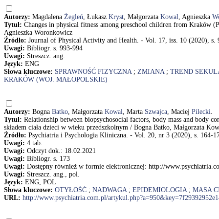
Autorzy:
Magdalena
Żegleń
, Łukasz
Kryst
, Małgorzata
Kowal
, Agnieszka
W
Tytuł:
Changes in physical fitness among preschool children from Kraków (
Agnieszka Woronkowicz
Źródło:
Journal of Physical Activity and Health. - Vol. 17, iss. 10 (2020), s.
Uwagi:
Bibliogr. s. 993-994
Uwagi:
Streszcz. ang.
Język:
ENG
Słowa kluczowe:
SPRAWNOŚĆ FIZYCZNA
;
ZMIANA
;
TREND SEKUL
KRAKÓW (WOJ. MAŁOPOLSKIE)
Autorzy:
Bogna
Batko
, Małgorzata
Kowal
, Marta
Szwajca
, Maciej
Pilecki
.
Tytuł:
Relationship between biopsychosocial factors, body mass and body c
składem ciała dzieci w wieku przedszkolnym / Bogna Batko, Małgorzata Kowa
Źródło:
Psychiatria i Psychologia Kliniczna. - Vol. 20, nr 3 (2020), s. 164-1
Uwagi:
4 tab.
Uwagi:
Odczyt dok.: 18.02.2021
Uwagi:
Bibliogr. s. 173
Uwagi:
Dostępny również w formie elektronicznej: http://www.psychiatri
Uwagi:
Streszcz. ang., pol.
Język:
ENG, POL
Słowa kluczowe:
OTYŁOŚĆ
;
NADWAGA
;
EPIDEMIOLOGIA
;
MASA C
URL:
http://www.psychiatria.com.pl/artykul.php?a=950&key=7f29392952e