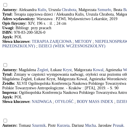
Autorzy:
Aleksandra
Kulis
, Urszula
Chrabota
, Małgorzata
Szmurło
, Beata
Ba
Tytuł:
Terapia zajęciowa dzieci / Aleksandra Kulis, Urszula Chrabota, Małg
Adres wydawniczy:
Warszawa : PZWL Wydawnictwo Lekarskie, 2019
Opis fizyczny:
XIV, 196 s. : il. ; 24 cm
Uwagi:
Bibliogr. przy pracach
ISBN:
978-83-200-5826-0
Język:
POL
Słowa kluczowe:
TERAPIA ZAJĘCIOWA
;
METODY
;
NIEPEŁNOSPRA
PRZEDSZKOLNY)
;
DZIECI (WIEK WCZESNOSZKOLNY)
Autorzy:
Magdalena
Żegleń
, Łukasz
Kryst
, Małgorzata
Kowal
, Agnieszka
W
Tytuł:
Zmiany w częstości występowania nadwagi, otyłości oraz poziomu otłu
Magdalena Żegleń, Łukasz Kryst, Małgorzata Kowal, Agnieszka Woronkowicz
Źródło:
XLVII Ogólnopolska Konferencja Naukowa Polskiego Towarzystwa An
Polskie Towarzystwo Antropologiczne. - Kraków : [PTA], 2019. - S. 90
Impreza:
Ogólnopolska Konferencja Naukowa Polskiego Towarzystwa Antrop
Język:
POL
Słowa kluczowe:
NADWAGA
;
OTYŁOŚĆ
;
BODY MASS INDEX
;
DZIE
Autorzy:
Tomasz
Szurmik
, Piotr
Kurzeja
, Dariusz
Mucha
, Jarosław
Prusak
.