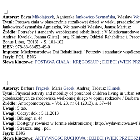
Autorzy:
Edyta
Mikołajczyk
, Agnieszka
Jankowicz-Szymańska
, Wiesław
Woj
Tytuł:
Postawa ciała w płaszczyźnie strzałkowej dzieci w wieku przedszkolny
Jankowicz-Szymańska Agnieszka, Wojtanowski Wiesław, Janusz Mariusz
Źródło:
Potrzeby i standardy współczesnej rehabilitacji : V Międzynarodowe D
Andrzej Kwolek, Joanna Glista] ; org. Kliniczny Oddział Rehabilitacji. Prac
Bonus Liber, [2013]. - S. 101-102
ISBN:
978-83-63452-49-0
Impreza:
Międzynarodowe Dni Rehabilitacji "Potrzeby i standardy współczesn
Język:
POL, ENG
Słowa kluczowe:
POSTAWA CIAŁA
;
KRĘGOSŁUP
;
DZIECI (WIEK P
Autorzy:
Barbara
Frączek
, Maria
Gacek
, Andrzej Tadeusz
Klimek
.
Tytuł:
Physical activity and mobility of preschool children living in urban se
przedszkolnych ze środowiska wielkomiejskiego w opinii rodziców / Barbara
Źródło:
Antropomotoryka. - Vol. 23, nr 61 (2013), s. 37--44
Uwagi:
5 tab.
Uwagi:
Odczyt dok.: 5.11.2013
Uwagi:
Bibliogr. s. 44
Uwagi:
Dostępny również w formie elektronicznej: http://wydawnictwa.awf.
Uwagi:
Streszcz. ang., pol.
Język:
ENG
Słowa kluczowe:
AKTYWNOŚĆ RUCHOWA
;
DZIECI (WIEK PRZEDS