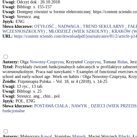
Uwagi:
Odczyt dok.: 26.10.2018
Uwagi:
Bibliogr. s. 155-157
Uwagi:
Dostępny również w formie elektronicznej: https://content.sciendo.c
Uwagi:
Streszcz. ang.
Język:
ENG
Słowa kluczowe:
OTYŁOŚĆ
;
NADWAGA
;
TREND SEKULARNY
;
FAŁ
WCZESNOSZKOLNY)
;
MŁODZIEŻ (WIEK SZKOLNY)
;
KRAKÓW (W
URL:
https://content.sciendo.com/downloadpdf/journals/anre/81/2/article-p1
Autorzy:
Olga
Nowotny-Czupryna
, Krzysztof
Czupryna
, Tomasz
Ridan
, Jer
Tytuł:
Przykłady ćwiczeń funkcjonalnych zalecanych w profilaktyce zaburzeń
wczesnoszkolnym. Praca nad nawykami = Examples of functional exercises reco
school and early-school age. Work on habits / Olga Nowotny-Czupryna, Krz
Źródło:
Fizjoterapia Polska. - Vol. 18, nr 4 (2018), s. 14-25
Uwagi:
13 ryc., 13 tab.
Uwagi:
Bibliogr. s. 25
Uwagi:
Streszcz. ang., chin., pol.
Język:
POL, ENG
Słowa kluczowe:
POSTAWA CIAŁA
;
NAWYK
;
DZIECI (WIEK PRZED
funkcjonalne
Autorzy:
Małgorzata
Kowal
, Stanisław
Matusik
, Maciej Wojciech
Pilecki
, Ł