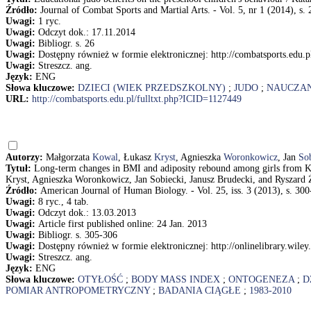
Źródło:
Journal of Combat Sports and Martial Arts. - Vol. 5, nr 1 (2014), s.
Uwagi:
1 ryc.
Uwagi:
Odczyt dok.: 17.11.2014
Uwagi:
Bibliogr. s. 26
Uwagi:
Dostępny również w formie elektronicznej: http://combatsports.edu.
Uwagi:
Streszcz. ang.
Język:
ENG
Słowa kluczowe:
DZIECI (WIEK PRZEDSZKOLNY)
;
JUDO
;
NAUCZAN
URL:
http://combatsports.edu.pl/fulltxt.php?ICID=1127449
Autorzy:
Małgorzata
Kowal
, Łukasz
Kryst
, Agnieszka
Woronkowicz
, Jan
So
Tytuł:
Long-term changes in BMI and adiposity rebound among girls from Kr
Kryst, Agnieszka Woronkowicz, Jan Sobiecki, Janusz Brudecki, and Ryszard
Źródło:
American Journal of Human Biology. - Vol. 25, iss. 3 (2013), s. 300
Uwagi:
8 ryc., 4 tab.
Uwagi:
Odczyt dok.: 13.03.2013
Uwagi:
Article first published online: 24 Jan. 2013
Uwagi:
Bibliogr. s. 305-306
Uwagi:
Dostępny również w formie elektronicznej: http://onlinelibrary.wile
Uwagi:
Streszcz. ang.
Język:
ENG
Słowa kluczowe:
OTYŁOŚĆ
;
BODY MASS INDEX
;
ONTOGENEZA
;
D
POMIAR ANTROPOMETRYCZNY
;
BADANIA CIĄGŁE
;
1983-2010