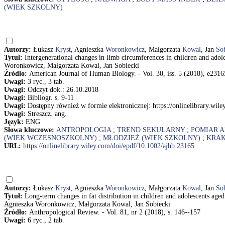
(WIEK SZKOLNY)
Autorzy:
Łukasz
Kryst
, Agnieszka
Woronkowicz
, Małgorzata
Kowal
, Jan
So
Tytuł:
Intergenerational changes in limb circumferences in children and ad
Woronkowicz, Małgorzata Kowal, Jan Sobiecki
Źródło:
American Journal of Human Biology. - Vol. 30, iss. 5 (2018), e2316
Uwagi:
3 ryc., 3 tab.
Uwagi:
Odczyt dok.: 26.10.2018
Uwagi:
Bibliogr. s. 9-11
Uwagi:
Dostępny również w formie elektronicznej: https://onlinelibrary.wil
Uwagi:
Streszcz. ang.
Język:
ENG
Słowa kluczowe:
ANTROPOLOGIA
;
TREND SEKULARNY
;
POMIAR 
(WIEK WCZESNOSZKOLNY)
;
MŁODZIEŻ (WIEK SZKOLNY)
;
KRAK
URL:
https://onlinelibrary.wiley.com/doi/epdf/10.1002/ajhb.23165
Autorzy:
Łukasz
Kryst
, Agnieszka
Woronkowicz
, Małgorzata
Kowal
, Jan
So
Tytuł:
Long-term changes in fat distribution in children and adolescents age
Agnieszka Woronkowicz, Małgorzata Kowal, Jan Sobiecki
Źródło:
Anthropological Review. - Vol. 81, nr 2 (2018), s. 146--157
Uwagi:
6 ryc., 2 tab.