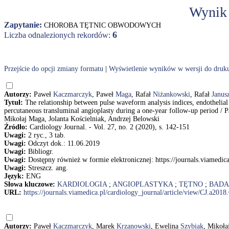
Wynik
Zapytanie:
CHOROBA TĘTNIC OBWODOWYCH
6
Liczba odnalezionych rekordów:
Przejście do opcji zmiany formatu
|
Wyświetlenie wyników w wersji do druk
Autorzy:
Paweł
Kaczmarczyk
, Paweł
Maga
, Rafał
Niżankowski
, Rafał
Janus
Tytuł:
The relationship between pulse waveform analysis indices, endothelial f
percutaneous transluminal angioplasty during a one-year follow-up period 
Mikołaj Maga, Jolanta Kościelniak, Andrzej Belowski
Źródło:
Cardiology Journal. - Vol. 27, no. 2 (2020), s. 142-151
Uwagi:
2 ryc., 3 tab.
Uwagi:
Odczyt dok.: 11.06.2019
Uwagi:
Bibliogr.
Uwagi:
Dostępny również w formie elektronicznej: https://journals.viamedic
Uwagi:
Streszcz. ang.
Język:
ENG
Słowa kluczowe:
KARDIOLOGIA
;
ANGIOPLASTYKA
;
TĘTNO
;
BADA
URL:
https://journals.viamedica.pl/cardiology_journal/article/view/CJ.a201
Autorzy:
Paweł
Kaczmarczyk
, Marek
Krzanowski
, Ewelina
Szybiak
, Mikoła