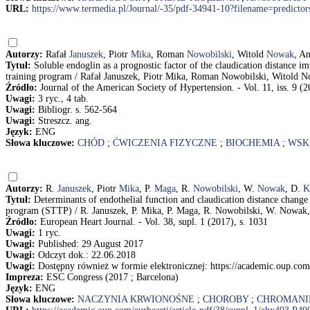
URL:
https://www.termedia.pl/Journal/-35/pdf-34941-10?filename=predictor
Autorzy:
Rafał
Januszek
, Piotr
Mika
, Roman
Nowobilski
, Witold
Nowak
, A
Tytuł:
Soluble endoglin as a prognostic factor of the claudication distance i
training program / Rafał Januszek, Piotr Mika, Roman Nowobilski, Witold
Źródło:
Journal of the American Society of Hypertension. - Vol. 11, iss. 9 (2
Uwagi:
3 ryc., 4 tab.
Uwagi:
Bibliogr. s. 562-564
Uwagi:
Streszcz. ang.
Język:
ENG
Słowa kluczowe:
CHÓD
;
ĆWICZENIA FIZYCZNE
;
BIOCHEMIA
;
WSK
Autorzy:
R.
Januszek
, Piotr
Mika
, P.
Maga
, R.
Nowobilski
, W.
Nowak
, D.
K
Tytuł:
Determinants of endothelial function and claudication distance change 
program (STTP) / R. Januszek, P. Mika, P. Maga, R. Nowobilski, W. Nowak, 
Źródło:
European Heart Journal. - Vol. 38, supl. 1 (2017), s. 1031
Uwagi:
1 ryc.
Uwagi:
Published: 29 August 2017
Uwagi:
Odczyt dok.: 22.06.2018
Uwagi:
Dostępny również w formie elektronicznej: https://academic.oup.co
Impreza:
ESC Congress (2017 ; Barcelona)
Język:
ENG
Słowa kluczowe:
NACZYNIA KRWIONOŚNE
;
CHOROBY
;
CHROMANI