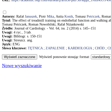
URL:
https://academic.oup.com/eurheartj/article-pdf/38/suppl_1/ehx493.P
Autorzy:
Rafał
Januszek
, Piotr
Mika
, Anita
Konik
, Tomasz
Petriczek
, Roma
Tytuł:
The effect of treadmill training on endothelial function and walking abi
Tomasz Petriczek, Roman Nowobilski, Rafał Niżankowski
Źródło:
Journal of Cardiology. - Vol. 64, iss. 2 (2014) s. 145--151
Uwagi:
4 ryc., 3 tab.
Uwagi:
Bibliogr. s. 150-151
Uwagi:
Streszcz. ang.
Język:
ENG
Słowa kluczowe:
TĘTNICA
;
ZAPALENIE
;
KARDIOLOGIA
;
CHÓD
;
Ch
Wyświetl ponownie stosując format:
Nowe wyszukiwanie