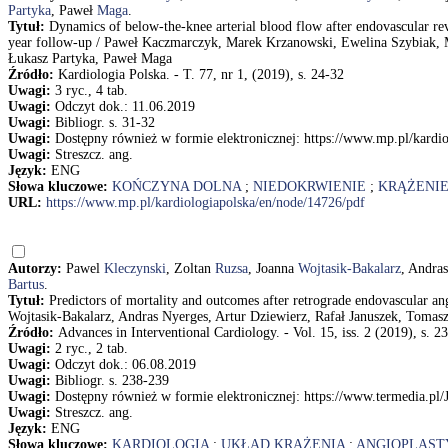
Partyka
, Paweł
Maga
.
Tytuł:
Dynamics of below-the-knee arterial blood flow after endovascular revas
year follow-up / Paweł Kaczmarczyk, Marek Krzanowski, Ewelina Szybiak, 
Łukasz Partyka, Paweł Maga
Źródło:
Kardiologia Polska. - T. 77, nr 1, (2019), s. 24-32
Uwagi:
3 ryc., 4 tab.
Uwagi:
Odczyt dok.: 11.06.2019
Uwagi:
Bibliogr. s. 31-32
Uwagi:
Dostępny również w formie elektronicznej: https://www.mp.pl/kardi
Uwagi:
Streszcz. ang.
Język:
ENG
Słowa kluczowe:
KOŃCZYNA DOLNA
;
NIEDOKRWIENIE
;
KRĄŻENIE
URL:
https://www.mp.pl/kardiologiapolska/en/node/14726/pdf
Autorzy:
Pawel
Kleczynski
, Zoltan
Ruzsa
, Joanna
Wojtasik-Bakalarz
, Andra
Bartus
.
Tytuł:
Predictors of mortality and outcomes after retrograde endovascular ang
Wojtasik-Bakalarz, Andras Nyerges, Artur Dziewierz, Rafał Januszek, Tomas
Źródło:
Advances in Interventional Cardiology. - Vol. 15, iss. 2 (2019), s. 2
Uwagi:
2 ryc., 2 tab.
Uwagi:
Odczyt dok.: 06.08.2019
Uwagi:
Bibliogr. s. 238-239
Uwagi:
Dostępny również w formie elektronicznej: https://www.termedia.pl/
Uwagi:
Streszcz. ang.
Język:
ENG
Słowa kluczowe:
KARDIOLOGIA
;
UKŁAD KRĄŻENIA
;
ANGIOPLAST