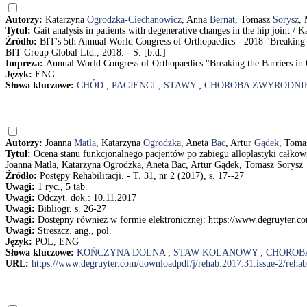
Autorzy:
Katarzyna
Ogrodzka-Ciechanowicz
, Anna
Bernat
, Tomasz
Sorysz
,
Tytuł:
Gait analysis in patients with degenerative changes in the hip join
Źródło:
BIT's 5th Annual World Congress of Orthopaedics - 2018 "Breaking t
BIT Group Global Ltd., 2018. - S. [b.d.]
Impreza:
Annual World Congress of Orthopaedics "Breaking the Barriers in 
Język:
ENG
Słowa kluczowe:
CHÓD
;
PACJENCI
;
STAWY
;
CHOROBA ZWYRODNI
Autorzy:
Joanna
Matla
, Katarzyna
Ogrodzka
, Aneta
Bac
, Artur
Gądek
, Tom
Tytuł:
Ocena stanu funkcjonalnego pacjentów po zabiegu alloplastyki całkowit
Joanna Matla, Katarzyna Ogrodzka, Aneta Bac, Artur Gądek, Tomasz Sorysz
Źródło:
Postępy Rehabilitacji. - T. 31, nr 2 (2017), s. 17--27
Uwagi:
1 ryc., 5 tab.
Uwagi:
Odczyt. dok.: 10.11.2017
Uwagi:
Bibliogr. s. 26-27
Uwagi:
Dostępny również w formie elektronicznej: https://www.degruyter.
Uwagi:
Streszcz. ang., pol.
Język:
POL, ENG
Słowa kluczowe:
KOŃCZYNA DOLNA
;
STAW KOLANOWY
;
CHOROB
URL:
https://www.degruyter.com/downloadpdf/j/rehab.2017.31.issue-2/reh