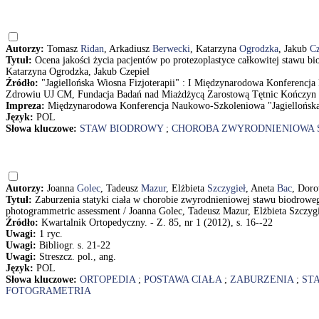
Autorzy:
Tomasz
Ridan
, Arkadiusz
Berwecki
, Katarzyna
Ogrodzka
, Jakub
Cz
Tytuł:
Ocena jakości życia pacjentów po protezoplastyce całkowitej stawu
Katarzyna Ogrodzka, Jakub Czepiel
Źródło:
"Jagiellońska Wiosna Fizjoterapii" : I Międzynarodowa Konferencja 
Zdrowiu UJ CM, Fundacja Badań nad Miażdżycą Zarostową Tętnic Kończyn Do
Impreza:
Międzynarodowa Konferencja Naukowo-Szkoleniowa "Jagiellońska 
Język:
POL
Słowa kluczowe:
STAW BIODROWY
;
CHOROBA ZWYRODNIENIOWA
Autorzy:
Joanna
Golec
, Tadeusz
Mazur
, Elżbieta
Szczygieł
, Aneta
Bac
, Dor
Tytuł:
Zaburzenia statyki ciała w chorobie zwyrodnieniowej stawu biodrowego 
photogrammetric assessment / Joanna Golec, Tadeusz Mazur, Elżbieta Szczy
Źródło:
Kwartalnik Ortopedyczny. - Z. 85, nr 1 (2012), s. 16--22
Uwagi:
1 ryc.
Uwagi:
Bibliogr. s. 21-22
Uwagi:
Streszcz. pol., ang.
Język:
POL
Słowa kluczowe:
ORTOPEDIA
;
POSTAWA CIAŁA
;
ZABURZENIA
;
ST
FOTOGRAMETRIA