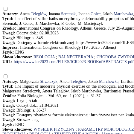
Autorzy:
Aneta
Teległów
, Joanna
Seremak
, Joanna
Golec
, Jakub
Marchewka
Tytuł:
The effect of sulfur baths on erythrocyte deformability proprties of bl
Seremak, J. Golec, J. Marchewka, P. Golec, M. Maciejczyk
Źródło:
International Congress on Rheology, Athens, Greece, July 29-August 4
Uwagi:
Odczyt dok.: 02.08.2023
Uwagi:
Bibliogr. s. 848
Uwagi:
Dostępny w formie elektronicznej: https://www.icr2023.com/F
Impreza:
International Congress on Rheology (19 ; 2023 ; Athens)
Język:
ENG
Słowa kluczowe:
REOLOGIA
;
BALNEOTERAPIA
;
CHOROBA ZWYRO
URL:
https://www.icr2023.com/FILES/ICR2023-BOOKofABSTRACTS.pdf
Autorzy:
Małgorzata
Strzelczyk
, Aneta
Teległów
, Jakub
Marchewka
, Bartło
Tytuł:
The impact of moderate physical exercise on the rheological and bioch
Małgorzata Strzelczyk, Aneta Teległów, Jakub Marchewka, Bartłomiej Ptasz
Źródło:
Folia Biologica. - Vol. 69, no. 1 (2021), s. 31-37
Uwagi:
1 ryc., 5 tab.
Uwagi:
Odczyt dok.: 21.04.2021
Uwagi:
Bibliogr. s. 36-37
Uwagi:
Dostępny również w formie elektronicznej: http://www.isez.pan.krako
Uwagi:
Streszcz. ang.
Język:
ENG
Słowa kluczowe:
WYSIŁEK FIZYCZNY
;
PARAMETRY MORFOLOGIC