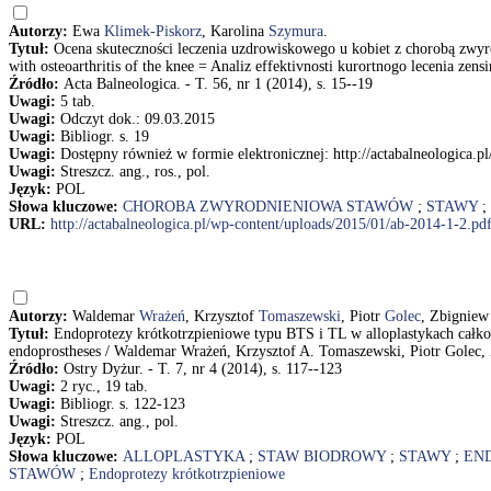
Autorzy:
Ewa
Klimek-Piskorz
, Karolina
Szymura
.
Tytuł:
Ocena skuteczności leczenia uzdrowiskowego u kobiet z chorobą zwy
with osteoarthritis of the knee = Analiz effektivnosti kurortnogo lecenia z
Źródło:
Acta Balneologica. - T. 56, nr 1 (2014), s. 15--19
Uwagi:
5 tab.
Uwagi:
Odczyt dok.: 09.03.2015
Uwagi:
Bibliogr. s. 19
Uwagi:
Dostępny również w formie elektronicznej: http://actabalneologica.
Uwagi:
Streszcz. ang., ros., pol.
Język:
POL
Słowa kluczowe:
CHOROBA ZWYRODNIENIOWA STAWÓW
;
STAWY
;
URL:
http://actabalneologica.pl/wp-content/uploads/2015/01/ab-2014-1-2.pd
Autorzy:
Waldemar
Wrażeń
, Krzysztof
Tomaszewski
, Piotr
Golec
, Zbignie
Tytuł:
Endoprotezy krótkotrzpieniowe typu BTS i TL w alloplastykach całko
endoprostheses / Waldemar Wrażeń, Krzysztof A. Tomaszewski, Piotr Golec
Źródło:
Ostry Dyżur. - T. 7, nr 4 (2014), s. 117--123
Uwagi:
2 ryc., 19 tab.
Uwagi:
Bibliogr. s. 122-123
Uwagi:
Streszcz. ang., pol.
Język:
POL
Słowa kluczowe:
ALLOPLASTYKA
;
STAW BIODROWY
;
STAWY
;
EN
STAWÓW
;
Endoprotezy krótkotrzpieniowe