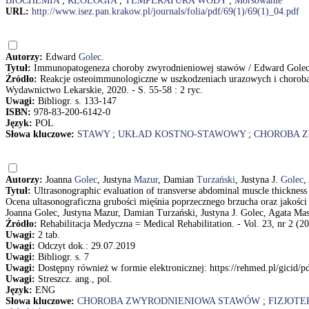
BIOCHEMIA
;
REOLOGIA
;
TEMPERATURA WODY
;
Morsowanie
URL:
http://www.isez.pan.krakow.pl/journals/folia/pdf/69(1)/69(1)_04.pdf
Autorzy:
Edward
Golec
.
Tytuł:
Immunopatogeneza choroby zwyrodnieniowej stawów / Edward Gole
Źródło:
Reakcje osteoimmunologiczne w uszkodzeniach urazowych i chorob
Wydawnictwo Lekarskie, 2020. - S. 55-58 : 2 ryc.
Uwagi:
Bibliogr. s. 133-147
ISBN:
978-83-200-6142-0
Język:
POL
Słowa kluczowe:
STAWY
;
UKŁAD KOSTNO-STAWOWY
;
CHOROBA 
Autorzy:
Joanna
Golec
, Justyna
Mazur
, Damian
Turzański
, Justyna J.
Golec
,
Tytuł:
Ultrasonographic evaluation of transverse abdominal muscle thickness an
Ocena ultasonograficzna grubości mięśnia poprzecznego brzucha oraz jakośc
Joanna Golec, Justyna Mazur, Damian Turzański, Justyna J. Golec, Agata Ma
Źródło:
Rehabilitacja Medyczna = Medical Rehabilitation. - Vol. 23, nr 2 (20
Uwagi:
2 tab.
Uwagi:
Odczyt dok.: 29.07.2019
Uwagi:
Bibliogr. s. 7
Uwagi:
Dostępny również w formie elektronicznej: https://rehmed.pl/gicid/
Uwagi:
Streszcz. ang., pol.
Język:
ENG
Słowa kluczowe:
CHOROBA ZWYRODNIENIOWA STAWÓW
;
FIZJOTE