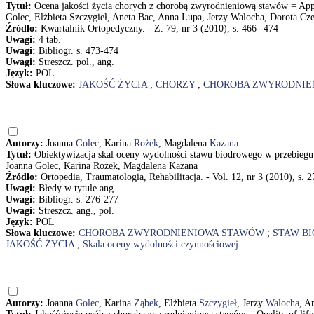
Tytuł:
Ocena jakości życia chorych z chorobą zwyrodnieniową stawów = Apprais
Golec, Elżbieta Szczygieł, Aneta Bac, Anna Lupa, Jerzy Walocha, Dorota C
Źródło:
Kwartalnik Ortopedyczny. - Z. 79, nr 3 (2010), s. 466--474
Uwagi:
4 tab.
Uwagi:
Bibliogr. s. 473-474
Uwagi:
Streszcz. pol., ang.
Język:
POL
Słowa kluczowe:
JAKOŚĆ ŻYCIA
;
CHORZY
;
CHOROBA ZWYRODNIE
Autorzy:
Joanna
Golec
, Karina
Rożek
, Magdalena
Kazana
.
Tytuł:
Obiektywizacja skal oceny wydolności stawu biodrowego w przebiegu ch
Joanna Golec, Karina Rożek, Magdalena Kazana
Źródło:
Ortopedia, Traumatologia, Rehabilitacja. - Vol. 12, nr 3 (2010), s. 
Uwagi:
Błędy w tytule ang.
Uwagi:
Bibliogr. s. 276-277
Uwagi:
Streszcz. ang., pol.
Język:
POL
Słowa kluczowe:
CHOROBA ZWYRODNIENIOWA STAWÓW
;
STAW B
JAKOŚĆ ŻYCIA
;
Skala oceny wydolności czynnościowej
Autorzy:
Joanna
Golec
, Karina
Ząbek
, Elżbieta
Szczygieł
, Jerzy
Walocha
, A