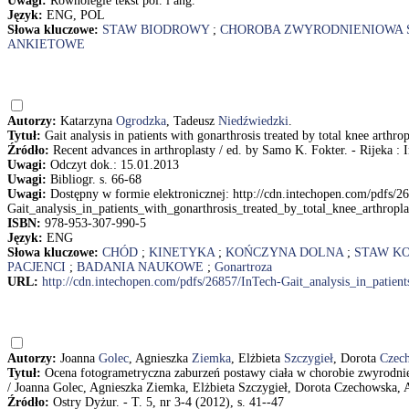
Uwagi:
Równolegle tekst pol. i ang.
Język:
ENG, POL
Słowa kluczowe:
STAW BIODROWY
;
CHOROBA ZWYRODNIENIOWA
ANKIETOWE
Autorzy:
Katarzyna
Ogrodzka
, Tadeusz
Niedźwiedzki
.
Tytuł:
Gait analysis in patients with gonarthrosis treated by total knee ar
Źródło:
Recent advances in arthroplasty / ed. by Samo K. Fokter. - Rijeka : I
Uwagi:
Odczyt dok.: 15.01.2013
Uwagi:
Bibliogr. s. 66-68
Uwagi:
Dostępny w formie elektronicznej: http://cdn.intechopen.com/pdfs/2
Gait_analysis_in_patients_with_gonarthrosis_treated_by_total_knee_arthropla
ISBN:
978-953-307-990-5
Język:
ENG
Słowa kluczowe:
CHÓD
;
KINETYKA
;
KOŃCZYNA DOLNA
;
STAW K
PACJENCI
;
BADANIA NAUKOWE
;
Gonartroza
URL:
http://cdn.intechopen.com/pdfs/26857/InTech-Gait_analysis_in_patient
Autorzy:
Joanna
Golec
, Agnieszka
Ziemka
, Elżbieta
Szczygieł
, Dorota
Czec
Tytuł:
Ocena fotogrametryczna zaburzeń postawy ciała w chorobie zwyrodnien
/ Joanna Golec, Agnieszka Ziemka, Elżbieta Szczygieł, Dorota Czechowska,
Źródło:
Ostry Dyżur. - T. 5, nr 3-4 (2012), s. 41--47