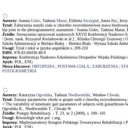
Autorzy:
Joanna
Golec
, Tadeusz
Mazur
, Elżbieta
Szczygieł
, Aneta
Bac
, Jerz
Tytuł:
Zaburzenia statyki ciała w chorobie zwyrodnieniowej stawu biodrowego 
hip joint in the photogrammetric assessment / Joanna Golec, Tadeusz Mazur,
Źródło:
Streszczenia opracowań naukowych XXVII Konferencji Naukowo-Szk
/ [kom. nauk. Krzysztof Kwiatkowski et al.] ; Klinika Chirurgii Urazowej 
Szkoła Administracji w Bielsku-Białej. - Bielsko-Biała : Wyższa Szkoła Admin
Uwagi:
Tytuł i tekst w języku angielskim s. 209-210
ISBN:
978-83-60430-48-9
Impreza:
Konferencja Naukowo-Szkoleniowa Ortopedów Wojska Polskiego (2
Język:
POL, ENG
Słowa kluczowe:
ORTOPEDIA
;
POSTAWA CIAŁA
;
ZABURZENIA
;
ST
FOTOGRAMETRIA
Autorzy:
Katarzyna
Ogrodzka
, Tadeusz
Niedźwiedzki
, Wiesław
Chwała
.
Tytuł:
Zmiany parametrów chodu w grupie osób z chorobą zwyrodnieniową st
= The variability of kinematic gait parameters of subjects with gonarthrosis 
Ogrodzka K., Niedźwiedzki T., Chwała W.
Źródło:
Postępy Rehabilitacji. - T. 23, nr 2 (2009), s. 100--101
Uwagi:
Równolegle tekst pol. i ang.
Impreza:
Międzynarodowy Kongres Polskiego Towarzystwa Rehabilitacji i Po
Język:
POL, ENG