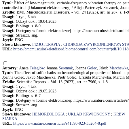
Tytuł:
Effect of low-magnitude, variable-frequency vibration therapy on pain
controlled trial [Dokument elektroniczny] / Alicja Pasterczyk-Szczurek, Jo
Źródło:
BMC Musculoskeletal Disorders. - Vol. 24 (2023), art. nr 287, s. 1-9
Uwagi:
1 ryc., 6 tab.
Uwagi:
Odczyt dok.: 19.04.2023
Uwagi:
Bibliogr. s. 8-9
Uwagi:
Dostępny w formie elektronicznej: https://bmcmusculoskeletdisord.
Uwagi:
Streszcz. ang.
Język:
ENG
Słowa kluczowe:
FIZJOTERAPIA
;
CHOROBA ZWYRODNIENIOWA S
URL:
https://bmcmusculoskeletdisord.biomedcentral.com/counter/pdf/10.11
Autorzy:
Aneta
Teległów
, Joanna
Seremak
, Joanna
Golec
, Jakub
Marchewka
Tytuł:
The effect of sulfur baths on hemorheological properties of blood in 
Joanna Golec, Jakub Marchewka, Piotr Golec, Urszula Marchewka, Marcin M
Źródło:
Scientific Reports. - Vol. 13 (2023), art. nr 7960, s. 1-8
Uwagi:
1 ryc., 4 tab.
Uwagi:
Odczyt dok.: 19.05.2023
Uwagi:
Bibliogr. s. 6-7
Uwagi:
Dostępny w formie elektronicznej: https://www.nature.com/articles/
Uwagi:
Streszcz. ang.
Język:
ENG
Słowa kluczowe:
HEMOREOLOGIA
;
UKŁAD KRWIONOŚNY
;
KREW
;
SIARKA
URL:
https://www.nature.com/articles/s41598-023-35264-8.pdf