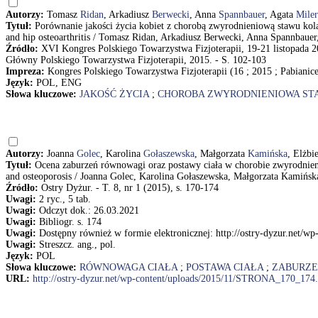
Autorzy:
Tomasz
Ridan
, Arkadiusz
Berwecki
, Anna
Spannbauer
, Agata
Miler
Tytuł:
Porównanie jakości życia kobiet z chorobą zwyrodnieniową stawu kol
and hip osteoarthritis / Tomasz Ridan, Arkadiusz Berwecki, Anna Spannbauer
Źródło:
XVI Kongres Polskiego Towarzystwa Fizjoterapii, 19-21 listopada 2
Główny Polskiego Towarzystwa Fizjoterapii, 2015. - S. 102-103
Impreza:
Kongres Polskiego Towarzystwa Fizjoterapii (16 ; 2015 ; Pabianic
Język:
POL, ENG
Słowa kluczowe:
JAKOŚĆ ŻYCIA
;
CHOROBA ZWYRODNIENIOWA S
Autorzy:
Joanna
Golec
, Karolina
Gołaszewska
, Małgorzata
Kamińska
, Elżbi
Tytuł:
Ocena zaburzeń równowagi oraz postawy ciała w chorobie zwyrodnieniow
and osteoporosis / Joanna Golec, Karolina Gołaszewska, Małgorzata Kamińska
Źródło:
Ostry Dyżur. - T. 8, nr 1 (2015), s. 170-174
Uwagi:
2 ryc., 5 tab.
Uwagi:
Odczyt dok.: 26.03.2021
Uwagi:
Bibliogr. s. 174
Uwagi:
Dostępny również w formie elektronicznej: http://ostry-dyzur.net
Uwagi:
Streszcz. ang., pol.
Język:
POL
Słowa kluczowe:
RÓWNOWAGA CIAŁA
;
POSTAWA CIAŁA
;
ZABURZE
URL:
http://ostry-dyzur.net/wp-content/uploads/2015/11/STRONA_170_174