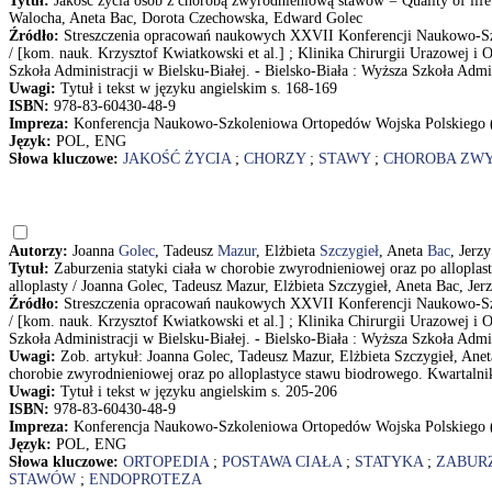
Tytuł:
Jakość życia osób z chorobą zwyrodnieniową stawów = Quality of life 
Walocha, Aneta Bac, Dorota Czechowska, Edward Golec
Źródło:
Streszczenia opracowań naukowych XXVII Konferencji Naukowo-Szk
/ [kom. nauk. Krzysztof Kwiatkowski et al.] ; Klinika Chirurgii Urazowej 
Szkoła Administracji w Bielsku-Białej. - Bielsko-Biała : Wyższa Szkoła Admin
Uwagi:
Tytuł i tekst w języku angielskim s. 168-169
ISBN:
978-83-60430-48-9
Impreza:
Konferencja Naukowo-Szkoleniowa Ortopedów Wojska Polskiego (2
Język:
POL, ENG
Słowa kluczowe:
JAKOŚĆ ŻYCIA
;
CHORZY
;
STAWY
;
CHOROBA ZW
Autorzy:
Joanna
Golec
, Tadeusz
Mazur
, Elżbieta
Szczygieł
, Aneta
Bac
, Jerz
Tytuł:
Zaburzenia statyki ciała w chorobie zwyrodnieniowej oraz po alloplast
alloplasty / Joanna Golec, Tadeusz Mazur, Elżbieta Szczygieł, Aneta Bac, 
Źródło:
Streszczenia opracowań naukowych XXVII Konferencji Naukowo-Szk
/ [kom. nauk. Krzysztof Kwiatkowski et al.] ; Klinika Chirurgii Urazowej 
Szkoła Administracji w Bielsku-Białej. - Bielsko-Biała : Wyższa Szkoła Admin
Uwagi:
Zob. artykuł: Joanna Golec, Tadeusz Mazur, Elżbieta Szczygieł, Ane
chorobie zwyrodnieniowej oraz po alloplastyce stawu biodrowego. Kwartalni
Uwagi:
Tytuł i tekst w języku angielskim s. 205-206
ISBN:
978-83-60430-48-9
Impreza:
Konferencja Naukowo-Szkoleniowa Ortopedów Wojska Polskiego (2
Język:
POL, ENG
Słowa kluczowe:
ORTOPEDIA
;
POSTAWA CIAŁA
;
STATYKA
;
ZABUR
STAWÓW
;
ENDOPROTEZA