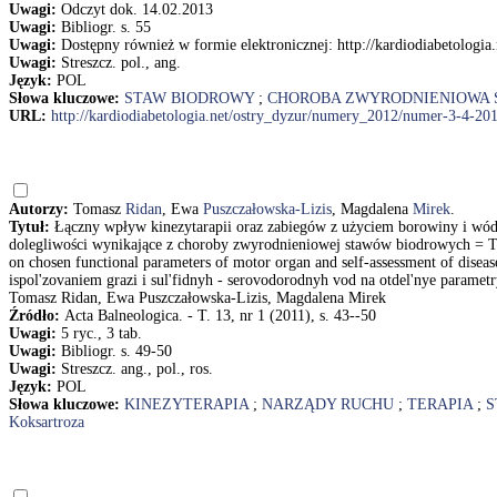
Uwagi:
Odczyt dok. 14.02.2013
Uwagi:
Bibliogr. s. 55
Uwagi:
Dostępny również w formie elektronicznej: http://kardiodiabetolog
Uwagi:
Streszcz. pol., ang.
Język:
POL
Słowa kluczowe:
STAW BIODROWY
;
CHOROBA ZWYRODNIENIOWA
URL:
http://kardiodiabetologia.net/ostry_dyzur/numery_2012/numer-3-4-20
Autorzy:
Tomasz
Ridan
, Ewa
Puszczałowska-Lizis
, Magdalena
Mirek
.
Tytuł:
Łączny wpływ kinezytarapii oraz zabiegów z użyciem borowiny i wó
dolegliwości wynikające z choroby zwyrodnieniowej stawów biodrowych = Tot
on chosen functional parameters of motor organ and self-assessment of disease 
ispol'zovaniem grazi i sul'fidnyh - serovodorodnyh vod na otdel'nye paramet
Tomasz Ridan, Ewa Puszczałowska-Lizis, Magdalena Mirek
Źródło:
Acta Balneologica. - T. 13, nr 1 (2011), s. 43--50
Uwagi:
5 ryc., 3 tab.
Uwagi:
Bibliogr. s. 49-50
Uwagi:
Streszcz. ang., pol., ros.
Język:
POL
Słowa kluczowe:
KINEZYTERAPIA
;
NARZĄDY RUCHU
;
TERAPIA
;
S
Koksartroza