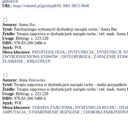
głębokich
URL:
https://rehmed.pl/gicid/pdf/01.3001.0013.0848
Autorzy:
Aneta
Bac
.
Tytuł:
Patofizjologia wybranych dysfunkcji narządu ruchu / Aneta Bac
Źródło:
Terapia zajęciowa w dysfunkcjach narządu ruchu / red. nauk. Anet
Uwagi:
Bibliogr. s. 223-228
ISBN:
978-83-200-5480-4
Język:
POL
Słowa kluczowe:
PATOFIZJOLOGIA
;
DYSFUNKCJA
;
DYSFUNKCJE N
ZWYRODNIENIOWA STAWÓW
;
OSTEOPOROZA
;
ZAPALENIE STA
ZŁAMANIE
;
KRĘGOSŁUP
Autorzy:
Anna
Bukowska
.
Tytuł:
Terapia zajęciowa w dysfunkcjach narządu ruchu - studia przypadkó
Źródło:
Terapia zajęciowa w dysfunkcjach narządu ruchu / red. nauk. Anet
Uwagi:
Bibliogr. s. 223-228
ISBN:
978-83-200-5480-4
Język:
POL
Słowa kluczowe:
TERAPIA ZAJĘCIOWA
;
DYSFUNKCJA RUCHU
;
DYS
AMPUTACJA
;
STWARDNIENIE ROZSIANE
;
CHOROBA PARKINSON