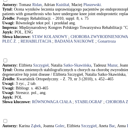
Autorzy:
Tomasz
Ridan
, Adrian
Kużdżał
, Maciej
Płaszewski
.
Tytuł:
Ocena wyników leczenia usprawniającego pacjentów po endoprotezoplas
patients with gonarthrosis who have undergone knee joint endoprostetic rep
Źródło:
Postępy Rehabilitacji. - 2010, suppl. 8, s. 75
Uwagi:
Równolegle tekst pol. i przekład ang.
Impreza:
Międzynarodowy Kongres Polskiego Towarzystwa Rehabilitacji "Cy
Język:
POL, ENG
Słowa kluczowe:
STAW KOLANOWY
;
CHOROBA ZWYRODNIENIOW
PŁEĆ Ż.
;
REHABILITACJA
;
BADANIA NAUKOWE
;
Gonartroza
Autorzy:
Elżbieta
Szczygieł
, Natalia
Satko-Skawińska
, Tadeusz
Mazur
, Joa
Tytuł:
Ocena zmiennych stabilograficznych u chorych na chorobę zwyrodnieni
degenerative hip joint disease / Elżbieta Szczygieł, Natalia Satko-Skawińsk
Źródło:
Kwartalnik Ortopedyczny. - Z. 79, nr 3 (2010), s. 452--465
Uwagi:
3 ryc., 2 tab.
Uwagi:
Bibliogr. s. 463-465
Uwagi:
Streszcz. pol., ang.
Język:
POL
Słowa kluczowe:
RÓWNOWAGA CIAŁA
;
STABILOGRAF
;
CHOROBA 
Autorzy:
Karina
Ząbek
, Joanna
Golec
, Elżbieta
Szczygieł
, Aneta
Bac
, Anna