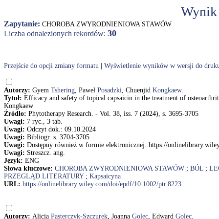
Wynik
Zapytanie:
CHOROBA ZWYRODNIENIOWA STAWÓW
30
Liczba odnalezionych rekordów:
Przejście do opcji zmiany formatu
|
Wyświetlenie wyników w wersji do druk
Autorzy:
Gyem
Tshering
, Paweł
Posadzki
, Chuenjid
Kongkaew
.
Tytuł:
Efficacy and safety of topical capsaicin in the treatment of osteoarth
Kongkaew
Źródło:
Phytotherapy Research. - Vol. 38, iss. 7 (2024), s. 3695-3705
Uwagi:
7 ryc., 3 tab.
Uwagi:
Odczyt dok.: 09.10.2024
Uwagi:
Bibliogr. s. 3704-3705
Uwagi:
Dostępny również w formie elektronicznej: https://onlinelibrary.wil
Uwagi:
Streszcz. ang.
Język:
ENG
Słowa kluczowe:
CHOROBA ZWYRODNIENIOWA STAWÓW
;
BÓL
;
LE
PRZEGLĄD LITERATURY
;
Kapsaicyna
URL:
https://onlinelibrary.wiley.com/doi/epdf/10.1002/ptr.8223
Autorzy:
Alicja
Pasterczyk-Szczurek
, Joanna
Golec
, Edward
Golec
.