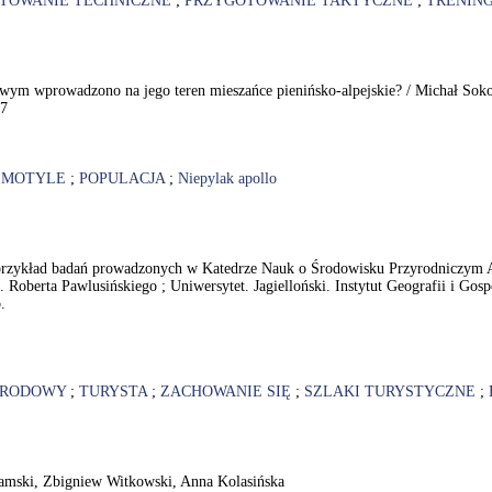
TOWANIE TECHNICZNE
;
PRZYGOTOWANIE TAKTYCZNE
;
TRENING
owym wprowadzono na jego teren mieszańce pienińsko-alpejskie? / Michał Sok
97
;
MOTYLE
;
POPULACJA
;
Niepylak apollo
 przykład badań prowadzonych w Katedrze Nauk o Środowisku Przyrodniczym
oberta Pawlusińskiego ; Uniwersytet. Jagielloński. Instytut Geografii i Gospo
.
NARODOWY
;
TURYSTA
;
ZACHOWANIE SIĘ
;
SZLAKI TURYSTYCZNE
;
damski, Zbigniew Witkowski, Anna Kolasińska