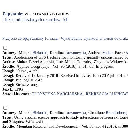
Zapytanie:
WITKOWSKI ZBIGNIEW
51
Liczba odnalezionych rekordów:
Przejście do opcji zmiany formatu
|
Wyświetlenie wyników w wersji do druk
Autorzy:
Mikołaj
Bielański
, Karolina
Taczanowska
, Andreas
Muhar
, Paweł
A
Tytuł:
Application of GPS tracking for monitoring spatially unconstrained out
Andreas Muhar, Paweł Adamski, Luis-Millan Gonzalez, Zbigniew Witkowski
Źródło:
Applied Geography. - Vol. 96 (2018), s. 51--65, In progress
Uwagi:
10 ryc., 4 tab.
Uwagi:
Received 17 January 2018; Received in revised form 23 April 2018;
Uwagi:
Bibliogr. s.64-65
Uwagi:
Streszcz. ang.
Język:
ENG
Słowa kluczowe:
TURYSTYKA NARCIARSKA
;
REKREACJA RUCHOW
Autorzy:
Mikołaj
Bielański
, Karolina
Taczanowska
, Christiane
Brandenburg
Tytuł:
Using a social science approach to study interactions between ski to
and Zbigniew Witkowski
Źródło:
Mountain Research and Development. - Vol. 38, no. 4 (2018), s. 38