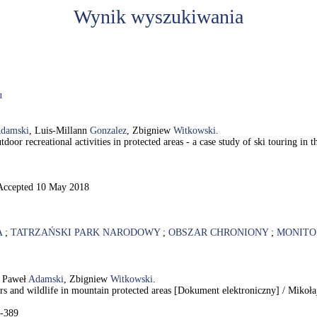
Wynik wyszukiwania
u
damski
, Luis-Millann
Gonzalez
, Zbigniew
Witkowski
.
door recreational activities in protected areas - a case study of ski touring in
 Accepted 10 May 2018
A
;
TATRZAŃSKI PARK NARODOWY
;
OBSZAR CHRONIONY
;
MONITO
, Paweł
Adamski
, Zbigniew
Witkowski
.
urers and wildlife in mountain protected areas [Dokument elektroniczny] / Miko
0-389