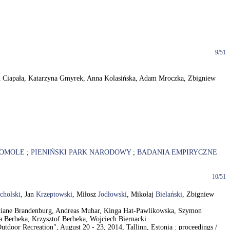
9/51
 Ciapała, Katarzyna Gmyrek, Anna Kolasińska, Adam Mroczka, Zbigniew
OMOLE
;
PIENIŃSKI PARK NARODOWY
;
BADANIA EMPIRYCZNE
10/51
cholski
, Jan
Krzeptowski
, Miłosz
Jodłowski
, Mikołaj
Bielański
, Zbigniew
ristiane Brandenburg, Andreas Muhar, Kinga Hat-Pawlikowska, Szymon
a Berbeka, Krzysztof Berbeka, Wojciech Biernacki
door Recreation", August 20 - 23, 2014, Tallinn, Estonia : proceedings /