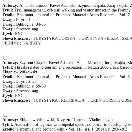
Autorzy:
Anna
Kolasińska
, Paweł
Adamski
, Szymon
Ciapała
, Juraj
Svajda
, 
Tytuł:
Trail management, off-trail walking and visitor impact in the Pieni
Źródło:
Eco mont - Journal on Protected Mountain Areas Research. - Vol. 7, 
Uwagi:
8 ryc., 4 tab.
Uwagi:
Bibliogr. s. 34-35
Uwagi:
Streszcz. ang.
Język:
ENG
Słowa kluczowe:
TURYSTYKA GÓRSKA
;
TURYSTYKA PIESZA
;
SZLA
PIENINY
;
KARPATY
Autorzy:
Szymon
Ciapała
, Paweł
Adamski
, Adam
Mroczka
, Juraj
Svajda
, Z
Tytuł:
Threats related to tourism and recreation in Natura 2000 areas, base
Zbigniew Witkowski
Źródło:
Eco mont - Journal on Protected Mountain Areas Research. - Vol. 6, 
Uwagi:
3 ryc., 2 tab.
Uwagi:
Bibliogr. s. 59-60
Uwagi:
Streszcz. ang.
Język:
ENG
Słowa kluczowe:
TURYSTYKA
;
REKREACJA
;
TEREN GÓRSKI
;
OBSZ
Autorzy:
Zbigniew
Witkowski
, Krzysztof
Lipecki
, Vladimir
Lyakh
.
Tytuł:
Association of leg bias with bipedal speed and power in developing s
Źródło:
Perceptual and Motor Skills. - Vol. 118, iss. 1 (2014), s. 293--303