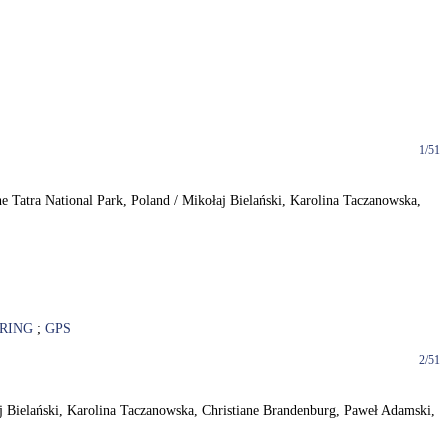
1/51
 the Tatra National Park, Poland / Mikołaj Bielański, Karolina Taczanowska,
RING
;
GPS
2/51
łaj Bielański, Karolina Taczanowska, Christiane Brandenburg, Paweł Adamski,