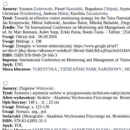
Autorzy:
Szymon
Ziobrowski
, Paweł
Skawiński
, Bogusława
Chlipała
, Szy
Christiane
Brandenburg
, Andreas
Muhar
, Karolina
Taczanowska
.
Tytuł:
Towards an effective visitor monitoring strategy for the Tatra Nati
Jan Krzeptowski, Miłosz Jodłowski, Jarosław Balon, Mikołaj Bielański, Zbi
Źródło:
The 7th International Conference on Monitoring and Management of 
ed. by Mart Reimann, Kalev Sepp, Erkki Parna, Reeda Tuula. - Tallinn : [Tall
Uwagi:
Odczyt dok.: 06.09.2016
Uwagi:
Bibliogr. s. 198
Uwagi:
Dostępny w formie elektronicznej: https://www.google.pl/url?
sa=t&rct=j&q=&esrc=s&source=web&cd=3&ved=0ahUKEwjPzqvJwfr
ISBN:
ISBN 978-9949-29-166-3
Impreza:
International Conference on Monitoring and Management of Visito
Język:
ENG
Słowa kluczowe:
TURYSTYKA
;
TATRZAŃSKI PARK NARODOWY
;
MO
Autorzy:
Zbigniew
Witkowski
.
Tytuł:
Symetria i asymetria ruchów w przygotowaniu techniczno-taktycznym
Adres wydawniczy:
Kraków : Akademia Wychowania Fizycznego im. Broni
Opis fizyczny:
148 s. : il. ; 23 cm
Uwagi:
Bibliogr. s. 123-138
Uwagi:
Streszcz. ang., pol.
Seria/cykl:
(Monografie - Akademia Wychowania Fizycznego im. Bronisław
ISBN:
978-83-62891-31-3
Język:
POL