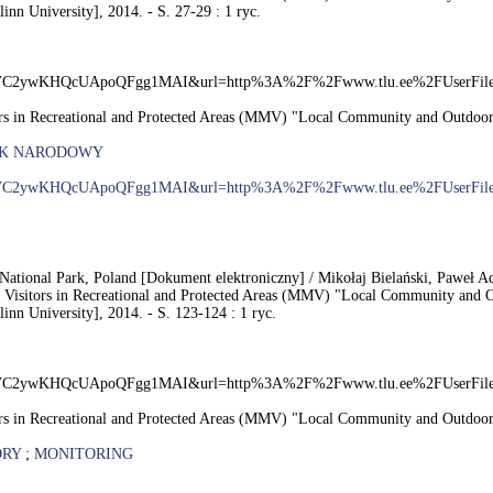
inn University], 2014. - S. 27-29 : 1 ryc.
OAhVC2ywKHQcUApoQFgg1MAI&url=http%3A%2F%2Fwww.tlu.ee%2FUserF
rs in Recreational and Protected Areas (MMV) "Local Community and Outdoor R
RK NARODOWY
AhVC2ywKHQcUApoQFgg1MAI&url=http%3A%2F%2Fwww.tlu.ee%2FUserF
ra National Park, Poland [Dokument elektroniczny] / Mikołaj Bielański, Paweł
Visitors in Recreational and Protected Areas (MMV) "Local Community and Out
inn University], 2014. - S. 123-124 : 1 ryc.
OAhVC2ywKHQcUApoQFgg1MAI&url=http%3A%2F%2Fwww.tlu.ee%2FUserF
rs in Recreational and Protected Areas (MMV) "Local Community and Outdoor R
ÓRY
;
MONITORING