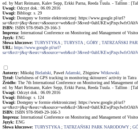
ed. by Mart Reimann, Kalev Sepp, Erkki Parna, Reeda Tuula. - Tallinn : [Tall
Uwagi:
Odczyt dok.: 06.09.2016
Uwagi:
Bibliogr. s. 29
Uwagi:
Dostępny w formie elektronicznej: https://www.google.pl/url?
sa=t&rct=j&q=&esrc=s&source=web&cd=3&ved=0ahUKEwjPzqvJwfr
ISBN:
ISBN 978-9949-29-166-3
Impreza:
International Conference on Monitoring and Management of Visito
Język:
ENG
Słowa kluczowe:
TURYSTYKA
;
TURYSTA
;
GÓRY
;
TATRZAŃSKI PA
URL:
https://www.google.pl/url?
sa=t&rct=j&q=&esrc=s&source=web&cd=3&ved=0ahUKEwjPzqvJwfrO
Autorzy:
Mikołaj
Bielański
, Paweł
Adamski
, Zbigniew
Witkowski
.
Tytuł:
Usefulness of GPS tracking in monitoring skitourers' activity in Tat
Źródło:
The 7th International Conference on Monitoring and Management of 
ed. by Mart Reimann, Kalev Sepp, Erkki Parna, Reeda Tuula. - Tallinn : [Tall
Uwagi:
Odczyt dok.: 06.09.2016
Uwagi:
Bibliogr. s. 124
Uwagi:
Dostępny w formie elektronicznej: https://www.google.pl/url?
sa=t&rct=j&q=&esrc=s&source=web&cd=3&ved=0ahUKEwjPzqvJwfr
ISBN:
ISBN 978-9949-29-166-3
Impreza:
International Conference on Monitoring and Management of Visito
Język:
ENG
Słowa kluczowe:
TURYSTYKA
;
TATRZAŃSKI PARK NARODOWY
;
G