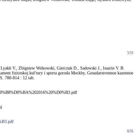
5/51
/ Lyakh V., Zbigniew Witkowski, Gierczuk D., Sadowski J., Issurin V. B.
rtament fiziceskoj kul'tury i sporta goroda Mockby, Gosudarstvennoe kazennoe
. 780-814 : 12 tab.
0%BD%D0%B8%D0%BA%202016%20%D0%B3.pdf
a)
%B3.pdf
6/51