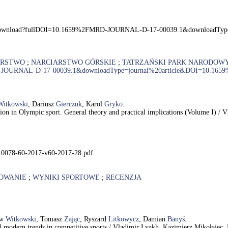
ntAjax/Download?fullDOI=10.1659%2FMRD-JOURNAL-D-17-00039.1&downloa
ARSTWO
;
NARCIARSTWO GÓRSKIE
;
TATRZAŃSKI PARK NARODOW
FMRD-JOURNAL-D-17-00039.1&downloadType=journal%20article&DOI=10.1
Witkowski
, Dariusz
Gierczuk
, Karol
Gryko
.
tion in Olympic sport. General theory and practical implications (Volume I) 
s/10078-60-2017-v60-2017-28.pdf
OWANIE
;
WYNIKI SPORTOWE
;
RECENZJA
ew
Witkowski
, Tomasz
Zając
, Ryszard
Litkowycz
, Damian
Banyś
.
nd modern trends in competitive sports / Vladimir Lyakh, Kazimierz Mikołaje