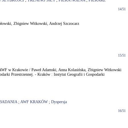
 SZYBKOŚCI
;
TRENING SIŁY
;
PIŁKA NOŻNA
;
PIŁKARZ
14/51
ołowski, Zbigniew Witkowski, Andrzej Szczocarz
15/51
 AWF w Krakowie / Paweł Adamski, Anna Kolasińska, Zbigniew Witkowski
darki Przestrzennej. - Kraków : Instytut Geografii i Gospodarki
BADANIA
;
AWF KRAKÓW
;
Dyspersja
16/51