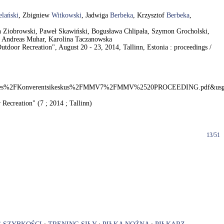
elański
, Zbigniew
Witkowski
, Jadwiga
Berbeka
, Krzysztof
Berbeka
,
mon Ziobrowski, Paweł Skawiński, Bogusława Chlipała, Szymon Grocholski,
g, Andreas Muhar, Karolina Taczanowska
door Recreation", August 20 - 23, 2014, Tallinn, Estonia : proceedings /
iles%2FKonverentsikeskus%2FMMV7%2FMMV%2520PROCEEDING.pdf&us
ecreation" (7 ; 2014 ; Tallinn)
13/51