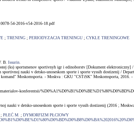
s/10078-54-2016-v54-2016-18.pdf
WE
;
TRENING
;
PERIODYZACJA TRENINGU
;
CYKLE TRENINGOWE
V. B.
Issurin
.
stej (ks) sportsmenov sportivnyh igr i edinoborstv [Dokument elektroniczny] 
 sportivnoj nauki v detsko-unoseskom sporte i sporte vyssih dostizenij / Depa
nyh komand" Moskomsporta. - Moskva : GKU "CSTiSK" Moskomsporta, 2016. - S
rence/sbornik-materialov-konferentsii/%D0%A1%D0%B1%D0%BE%D1%80%D
noj nauki v detsko-unoseskom sporte i sporte vyssih dostizenij (2016 ; Moskw
;
PŁEĆ M.
;
DYMORFIZM PŁCIOWY
tsii/%D0%A1%D0%B1%D0%BE%D1%80%D0%BD%D0%B8%D0%BA%202016%20%D0