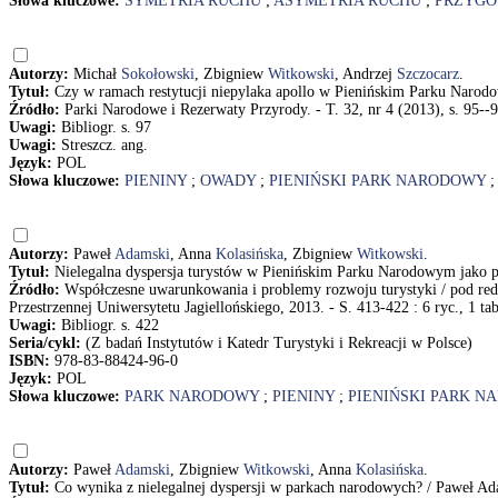
Słowa kluczowe:
SYMETRIA RUCHU
;
ASYMETRIA RUCHU
;
PRZYGO
Autorzy:
Michał
Sokołowski
, Zbigniew
Witkowski
, Andrzej
Szczocarz
.
Tytuł:
Czy w ramach restytucji niepylaka apollo w Pienińskim Parku Narod
Źródło:
Parki Narodowe i Rezerwaty Przyrody. - T. 32, nr 4 (2013), s. 95--
Uwagi:
Bibliogr. s. 97
Uwagi:
Streszcz. ang.
Język:
POL
Słowa kluczowe:
PIENINY
;
OWADY
;
PIENIŃSKI PARK NARODOWY
Autorzy:
Paweł
Adamski
, Anna
Kolasińska
, Zbigniew
Witkowski
.
Tytuł:
Nielegalna dyspersja turystów w Pienińskim Parku Narodowym jako
Źródło:
Współczesne uwarunkowania i problemy rozwoju turystyki / pod red. R
Przestrzennej Uniwersytetu Jagiellońskiego, 2013. - S. 413-422 : 6 ryc., 1 tab
Uwagi:
Bibliogr. s. 422
Seria/cykl:
(Z badań Instytutów i Katedr Turystyki i Rekreacji w Polsce)
ISBN:
978-83-88424-96-0
Język:
POL
Słowa kluczowe:
PARK NARODOWY
;
PIENINY
;
PIENIŃSKI PARK 
Autorzy:
Paweł
Adamski
, Zbigniew
Witkowski
, Anna
Kolasińska
.
Tytuł:
Co wynika z nielegalnej dyspersji w parkach narodowych? / Paweł A