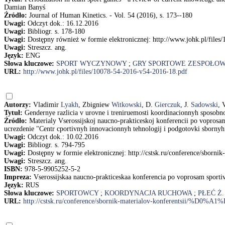
Damian Banyś
Źródło:
Journal of Human Kinetics. - Vol. 54 (2016), s. 173--180
Uwagi:
Odczyt dok.: 16.12.2016
Uwagi:
Bibliogr. s. 178-180
Uwagi:
Dostępny również w formie elektronicznej: http://www.johk.pl/file
Uwagi:
Streszcz. ang.
Język:
ENG
Słowa kluczowe:
SPORT WYCZYNOWY
;
GRY SPORTOWE ZESPOŁO
URL:
http://www.johk.pl/files/10078-54-2016-v54-2016-18.pdf
Autorzy:
Vladimir
Lyakh
, Zbigniew
Witkowski
, D.
Gierczuk
, J.
Sadowski
, 
Tytuł:
Gendernye razlicia v urovne i treniruemosti koordinacionnyh sposobno
Źródło:
Materialy Vserossijskoj naucno-prakticeskoj konferencii po voprosam
ucrezdenie "Centr cportivnyh innovacionnyh tehnologij i podgotovki sbor
Uwagi:
Odczyt dok.: 10.02.2016
Uwagi:
Bibliogr. s. 794-795
Uwagi:
Dostępny w formie elektronicznej: http://cstsk.ru/confe
Uwagi:
Streszcz. ang.
ISBN:
978-5-9905252-5-2
Impreza:
Vserossijskaa naucno-prakticeskaa konferencia po voprosam sportiv
Język:
RUS
Słowa kluczowe:
SPORTOWCY
;
KOORDYNACJA RUCHOWA
;
PŁEĆ Ż.
URL:
http://cstsk.ru/conference/sbornik-materialov-konferen