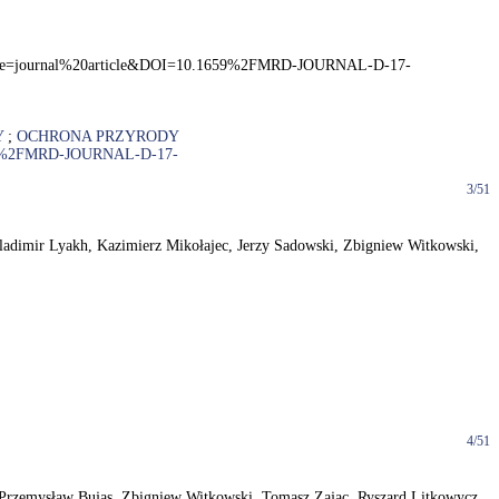
dType=journal%20article&DOI=10.1659%2FMRD-JOURNAL-D-17-
Y
;
OCHRONA PRZYRODY
659%2FMRD-JOURNAL-D-17-
3/51
/ Vladimir Lyakh, Kazimierz Mikołajec, Jerzy Sadowski, Zbigniew Witkowski,
4/51
c, Przemysław Bujas, Zbigniew Witkowski, Tomasz Zając, Ryszard Litkowycz,