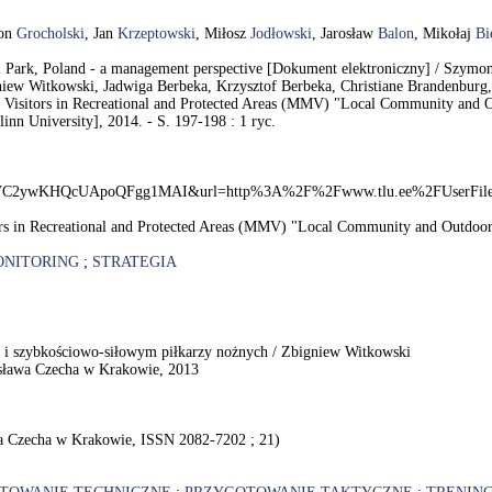
mon
Grocholski
, Jan
Krzeptowski
, Miłosz
Jodłowski
, Jarosław
Balon
, Mikołaj
Bi
onal Park, Poland - a management perspective [Dokument elektroniczny] / Szy
gniew Witkowski, Jadwiga Berbeka, Krzysztof Berbeka, Christiane Brandenbur
Visitors in Recreational and Protected Areas (MMV) "Local Community and Out
inn University], 2014. - S. 197-198 : 1 ryc.
OAhVC2ywKHQcUApoQFgg1MAI&url=http%3A%2F%2Fwww.tlu.ee%2FUserF
rs in Recreational and Protected Areas (MMV) "Local Community and Outdoor R
NITORING
;
STRATEGIA
 i szybkościowo-siłowym piłkarzy nożnych / Zbigniew Witkowski
sława Czecha w Krakowie, 2013
a Czecha w Krakowie, ISSN 2082-7202 ; 21)