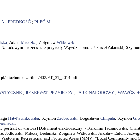
ŁA
;
PRĘDKOŚĆ
;
PŁEĆ M.
ńska
, Adam
Mroczka
, Zbigniew
Witkowski
.
ku Narodowym i rezerwacie przyrody Wąwóz Homole / Paweł Adamski, Szymon
a.pl/attachments/article/402/FT_31_2014.pdf
RYSTYCZNE
;
REZERWAT PRZYRODY
;
PARK NARODOWY
;
WĄWÓZ H
inga
Hat-Pawlikowska
, Szymon
Ziobrowski
, Bogusława
Chlipała
, Szymon
Gro
iernacki
.
hic portrait of visitors [Dokument elektroniczny] / Karolina Taczanowska, Ch
z Jodłowski, Mikołaj Bielański, Zbigniew Witkowski, Jarosław Balon, Jadwig
Visitors in Recreational and Protected Areas (MMV) "Local Community and Out