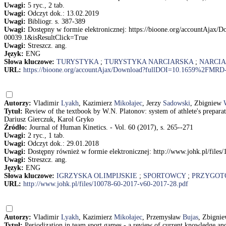
Uwagi:
5 ryc., 2 tab.
Uwagi:
Odczyt dok.: 13.02.2019
Uwagi:
Bibliogr. s. 387-389
Uwagi:
Dostępny w formie elektronicznej: https://bioone.org/accou
00039.1&isResultClick=True
Uwagi:
Streszcz. ang.
Język:
ENG
Słowa kluczowe:
TURYSTYKA
;
TURYSTYKA NARCIARSKA
;
NARCI
URL:
https://bioone.org/accountAjax/Download?fullDOI=10.1659%2
Autorzy:
Vladimir
Lyakh
, Kazimierz
Mikołajec
, Jerzy
Sadowski
, Zbigniew
Tytuł:
Review of the textbook by W.N. Platonov: system of athlete's prepara
Dariusz Gierczuk, Karol Gryko
Źródło:
Journal of Human Kinetics. - Vol. 60 (2017), s. 265--271
Uwagi:
2 ryc., 1 tab.
Uwagi:
Odczyt dok.: 29.01.2018
Uwagi:
Dostępny również w formie elektronicznej: http://www.johk.pl/file
Uwagi:
Streszcz. ang.
Język:
ENG
Słowa kluczowe:
IGRZYSKA OLIMPIJSKIE
;
SPORTOWCY
;
PRZYGOT
URL:
http://www.johk.pl/files/10078-60-2017-v60-2017-28.pdf
Autorzy:
Vladimir
Lyakh
, Kazimierz
Mikołajec
, Przemysław
Bujas
, Zbigni
Tytuł:
Periodization in team sport games - a review of current knowledge a