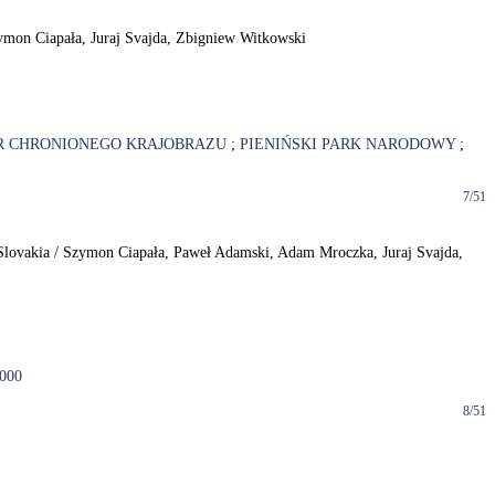
Szymon Ciapała, Juraj Svajda, Zbigniew Witkowski
R CHRONIONEGO KRAJOBRAZU
;
PIENIŃSKI PARK NARODOWY
;
7/51
of Slovakia / Szymon Ciapała, Paweł Adamski, Adam Mroczka, Juraj Svajda,
2000
8/51