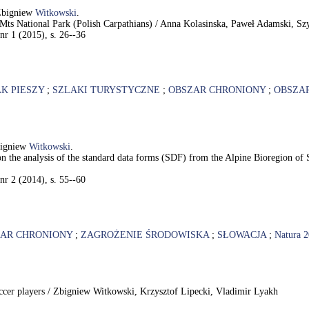
Zbigniew
Witkowski
.
ny Mts National Park (Polish Carpathians) / Anna Kolasinska, Paweł Adamski, 
nr 1 (2015), s. 26--36
K PIESZY
;
SZLAKI TURYSTYCZNE
;
OBSZAR CHRONIONY
;
OBSZA
bigniew
Witkowski
.
d on the analysis of the standard data forms (SDF) from the Alpine Bioregion 
nr 2 (2014), s. 55--60
AR CHRONIONY
;
ZAGROŻENIE ŚRODOWISKA
;
SŁOWACJA
;
Natura 
occer players / Zbigniew Witkowski, Krzysztof Lipecki, Vladimir Lyakh