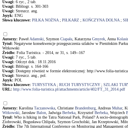
Uwagi:
6 ryc., 2 tab.
Uwagi:
Bibliogr. s. 301-303
Uwagi:
Streszcz. ang.
Język:
ENG
Słowa kluczowe:
PIŁKA NOŻNA
;
PIŁKARZ
;
KOŃCZYNA DOLNA
;
SI
Autorzy:
Paweł
Adamski
, Szymon
Ciapała
, Katarzyna
Gmyrek
, Anna
Kolasi
Tytuł:
Negatywne konsekwencje przegęszczenia szlaków w Pienińskim Par
Witkowski
Źródło:
Folia Turistica. - 2014, nr 31, s. 149--167
Uwagi:
7 ryc., 5 tab.
Uwagi:
Odczyt dok.: 18.11.2016
Uwagi:
Bibliogr. s. 164-166
Uwagi:
Dostępny również w formie elektronicznej: http://www.folia-turistic
Uwagi:
Streszcz. ang., pol.
Język:
POL
Słowa kluczowe:
TURYSTYKA
;
RUCH TURYSTYCZNY
;
SZLAKI TU
URL:
http://www.folia-turistica.pl/attachments/article/402/FT_31_2014.pdf
Autorzy:
Karolina
Taczanowska
, Christiane
Brandenburg
, Andreas
Muhar
, K
Witkowski
, Jarosław
Balon
, Jadwiga
Berbeka
, Krzysztof
Berbeka
, Wojciech
B
Tytuł:
Who is hiking in the Tatra National Park, Poland? A socio-demograp
Ziobrowski, Bogusława Chlipała, Szymon Grocholski, Jan Krzeptowski, Miłos
Źródło:
The 7th International Conference on Monitoring and Management of 