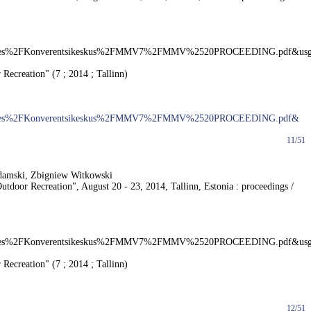
iles%2FKonverentsikeskus%2FMMV7%2FMMV%2520PROCEEDING.pdf&us
ecreation" (7 ; 2014 ; Tallinn)
iles%2FKonverentsikeskus%2FMMV7%2FMMV%2520PROCEEDING.pdf&
11/51
 Adamski, Zbigniew Witkowski
door Recreation", August 20 - 23, 2014, Tallinn, Estonia : proceedings /
iles%2FKonverentsikeskus%2FMMV7%2FMMV%2520PROCEEDING.pdf&us
ecreation" (7 ; 2014 ; Tallinn)
12/51