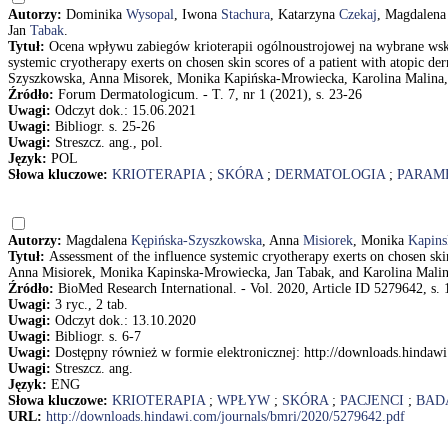
Autorzy:
Dominika
Wysopal
, Iwona
Stachura
, Katarzyna
Czekaj
, Magdalen
Jan
Tabak
.
Tytuł:
Ocena wpływu zabiegów krioterapii ogólnoustrojowej na wybrane wsk
systemic cryotherapy exerts on chosen skin scores of a patient with atopic
Szyszkowska, Anna Misorek, Monika Kapińska-Mrowiecka, Karolina Malina,
Źródło:
Forum Dermatologicum. - T. 7, nr 1 (2021), s. 23-26
Uwagi:
Odczyt dok.: 15.06.2021
Uwagi:
Bibliogr. s. 25-26
Uwagi:
Streszcz. ang., pol.
Język:
POL
Słowa kluczowe:
KRIOTERAPIA
;
SKÓRA
;
DERMATOLOGIA
;
PARAM
Autorzy:
Magdalena
Kępińska-Szyszkowska
, Anna
Misiorek
, Monika
Kapins
Tytuł:
Assessment of the influence systemic cryotherapy exerts on chosen ski
Anna Misiorek, Monika Kapinska-Mrowiecka, Jan Tabak, and Karolina Mali
Źródło:
BioMed Research International. - Vol. 2020, Article ID 5279642, s. 
Uwagi:
3 ryc., 2 tab.
Uwagi:
Odczyt dok.: 13.10.2020
Uwagi:
Bibliogr. s. 6-7
Uwagi:
Dostępny również w formie elektronicznej: http://downloads.hindaw
Uwagi:
Streszcz. ang.
Język:
ENG
Słowa kluczowe:
KRIOTERAPIA
;
WPŁYW
;
SKÓRA
;
PACJENCI
;
BAD
URL:
http://downloads.hindawi.com/journals/bmri/2020/5279642.pdf