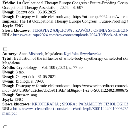
Źródło:
1st Occupational Therapy Europe Congress : Future-Proofing Occupa
Occupational Therapy Association, 2024. - S. 607
Uwagi:
Odczyt dok.: 06.05.2025
Uwagi:
Dostępny w formie elektronicznej: https://ot-europe2024.com/wp-
Impreza:
The 1st Occupational Therapy Europe Congress "Future-Proofing 
Język:
ENG
Słowa kluczowe:
TERAPIA ZAJĘCIOWA
;
ZAWÓD
;
OPINIA SPOŁECZ
URL:
https://ot-europe2024.com/wp-content/uploads/2024/10/Book-of-Ab
Autorzy:
Anna
Misiorek
, Magdalena
Kępińska-Szyszkowska
.
Tytuł:
Evaluation of the influence of whole-body cryotherapy on selected sk
Magdalena
Źródło:
Cryobiology. - Vol. 100 (2021), s. 77-80
Uwagi:
3 tab.
Uwagi:
Odczyt dok.: 31.05.2021
Uwagi:
Bibliogr. s. 79-80
Uwagi:
Dostępny w formie elektronicznej: https://www.sciencedirect.com/sc
md5=d984cf98e4de2cbe7d525911f9da4fd3&pid=1-s2.0-S0011224021000675
Uwagi:
Streszcz. ang.
Język:
ENG
Słowa kluczowe:
KRIOTERAPIA
;
SKÓRA
;
PARAMETRY FIZJOLOGIC
URL:
https://www.sciencedirect.com/science/article/pii/S001122402100
main.pdf