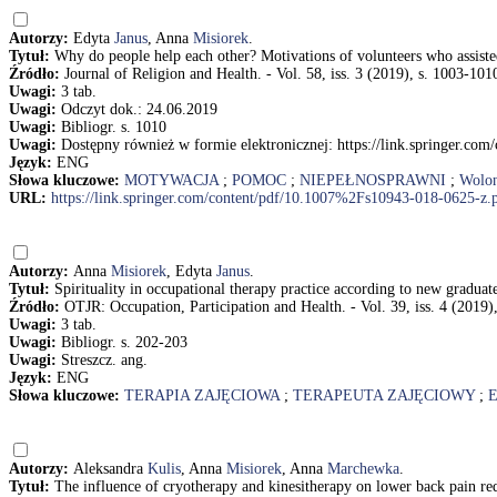
Autorzy:
Edyta
Janus
, Anna
Misiorek
.
Tytuł:
Why do people help each other? Motivations of volunteers who assiste
Źródło:
Journal of Religion and Health. - Vol. 58, iss. 3 (2019), s. 1003-101
Uwagi:
3 tab.
Uwagi:
Odczyt dok.: 24.06.2019
Uwagi:
Bibliogr. s. 1010
Uwagi:
Dostępny również w formie elektronicznej: https://link.springer.c
Język:
ENG
Słowa kluczowe:
MOTYWACJA
;
POMOC
;
NIEPEŁNOSPRAWNI
;
Wolon
URL:
https://link.springer.com/content/pdf/10.1007%2Fs10943-018-0625-z.
Autorzy:
Anna
Misiorek
, Edyta
Janus
.
Tytuł:
Spirituality in occupational therapy practice according to new gradua
Źródło:
OTJR: Occupation, Participation and Health. - Vol. 39, iss. 4 (2019)
Uwagi:
3 tab.
Uwagi:
Bibliogr. s. 202-203
Uwagi:
Streszcz. ang.
Język:
ENG
Słowa kluczowe:
TERAPIA ZAJĘCIOWA
;
TERAPEUTA ZAJĘCIOWY
;
Autorzy:
Aleksandra
Kulis
, Anna
Misiorek
, Anna
Marchewka
.
Tytuł:
The influence of cryotherapy and kinesitherapy on lower back pain re