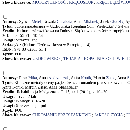
Słowa kluczowe:
MOTORYCZNOŚĆ
;
KRĘGOSŁUP
;
KRĘGI LĘDŹWI
Autorzy:
Sylwia
Mętel
, Urszula
Chrabota
, Anna
Misiorek
, Jacek
Głodzik
, A
Tytuł:
Subterraneoterapia w Uzdrowisku Kopalnia Soli "Wieliczka" / Sylwia
Źródło:
Kultura uzdrowiskowa na Dolnym Śląsku w kontekście europejskim. T
2013. - S. 55-71 : 10 fot.
Uwagi:
Streszcz. ang.
Seria/cykl:
(Kultura Uzdrowiskowa w Europie ; t. 4)
ISBN:
978-83-62563-61-1
Język:
POL
Słowa kluczowe:
UZDROWISKO
;
TERAPIA
;
KOPALNIA SOLI 'WIELI
Autorzy:
Piotr
Mika
, Anna
Andrzejczak
, Anita
Konik
, Marcin
Zając
, Anna
S
Tytuł:
Kliniczne metody oceny pacjentów z chromaniem przestankowym = Clini
Anita Konik, Marcin Zając, Anna Spannbauer
Źródło:
Rehabilitacja Medyczna. - T. 15, nr 1 (2011), s. 10--20
Uwagi:
1 ryc., 2 tab.
Uwagi:
Bibliogr. s. 18-20
Uwagi:
Streszcz. ang., pol.
Język:
POL
Słowa kluczowe:
CHROMANIE PRZESTANKOWE
;
JAKOŚĆ ŻYCIA
;
F