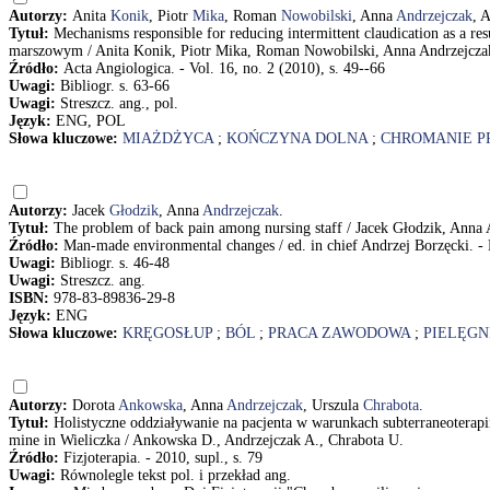
Autorzy:
Anita
Konik
, Piotr
Mika
, Roman
Nowobilski
, Anna
Andrzejczak
, 
Tytuł:
Mechanisms responsible for reducing intermittent claudication as a r
marszowym / Anita Konik, Piotr Mika, Roman Nowobilski, Anna Andrzejczak
Źródło:
Acta Angiologica. - Vol. 16, no. 2 (2010), s. 49--66
Uwagi:
Bibliogr. s. 63-66
Uwagi:
Streszcz. ang., pol.
Język:
ENG, POL
Słowa kluczowe:
MIAŻDŻYCA
;
KOŃCZYNA DOLNA
;
CHROMANIE 
Autorzy:
Jacek
Głodzik
, Anna
Andrzejczak
.
Tytuł:
The problem of back pain among nursing staff / Jacek Głodzik, Anna
Źródło:
Man-made environmental changes / ed. in chief Andrzej Borzęcki. - Lub
Uwagi:
Bibliogr. s. 46-48
Uwagi:
Streszcz. ang.
ISBN:
978-83-89836-29-8
Język:
ENG
Słowa kluczowe:
KRĘGOSŁUP
;
BÓL
;
PRACA ZAWODOWA
;
PIELĘGN
Autorzy:
Dorota
Ankowska
, Anna
Andrzejczak
, Urszula
Chrabota
.
Tytuł:
Holistyczne oddziaływanie na pacjenta w warunkach subterraneoterapii 
mine in Wieliczka / Ankowska D., Andrzejczak A., Chrabota U.
Źródło:
Fizjoterapia. - 2010, supl., s. 79
Uwagi:
Równolegle tekst pol. i przekład ang.