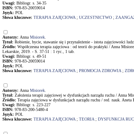
Uwagi:
Bibliogr. s. 34-35
ISBN:
978-83-20059014
Język:
POL
Słowa kluczowe:
TERAPIA ZAJĘCIOWA
;
UCZESTNICTWO
;
ZAANGA
Autorzy:
Anna
Misiorek
.
Tytuł:
Robienie, bycie, stawanie się i przynależenie - istota zajęciowości l
Źródło:
Współczesna terapia zajęciowa : od teorii do praktyki / Anna Misi
Lekarskie, 2019. - S. 37-51 : 1 ryc., 1 tab.
Uwagi:
Bibliogr. s. 49-51
ISBN:
978-83-20059014
Język:
POL
Słowa kluczowe:
TERAPIA ZAJĘCIOWA
;
PROMOCJA ZDROWIA
;
ZDR
Autorzy:
Anna
Misiorek
.
Tytuł:
Założenia terapii zajęciowej w dysfunkcjach narządu ruchu / Anna Mi
Źródło:
Terapia zajęciowa w dysfunkcjach narządu ruchu / red. nauk. Aneta
Uwagi:
Bibliogr. s. 223-227
ISBN:
978-83-200-5480-4
Język:
POL
Słowa kluczowe:
TERAPIA ZAJĘCIOWA
;
TEORIA
;
DYSFUNKCJA RU