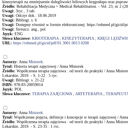
kinezyterapii na zmniejszenie dolegliwości bólowych kręgosłupa oraz popraw
Źródło:
Rehabilitacja Medyczna = Medical Rehabilitation. - Vol. 23, nr 2 (20
Uwagi:
3ryc., 3 tab.
Uwagi:
Odczyt dok.: 18.06.2019
Uwagi:
Bibliogr. s. 6
Uwagi:
Dostępny również w formie elektronicznej: https://rehmed.pl/gicid/
Uwagi:
Streszcz. ang., pol.
Język:
ENG
Słowa kluczowe:
KRIOTERAPIA
;
KINEZYTERAPIA
;
KRĘGI LĘDŹW
URL:
https://rehmed.pl/gicid/pdf/01.3001.0013.0208
Autorzy:
Anna
Misiorek
.
Tytuł:
Historia terapii zajęciowej / Anna Misiorek
Źródło:
Współczesna terapia zajęciowa : od teorii do praktyki / Anna Misi
Lekarskie, 2019. - S. 1-22 : 5 ryc.
Uwagi:
Bibliogr. s. 21-22
ISBN:
978-83-20059014
Język:
POL
Słowa kluczowe:
TERAPIA ZAJĘCIOWA
;
ARTETERAPIA
;
TERAPEUTA
Autorzy:
Anna
Misiorek
.
Tytuł:
Współczesne pojęcia, definicje i koncepcje w terapii zajęciowej / Ann
Źródło:
Współczesna terapia zajęciowa : od teorii do praktyki / Anna Misi
Lekarskie, 2019. - S. 23-35 : 1 ryc.