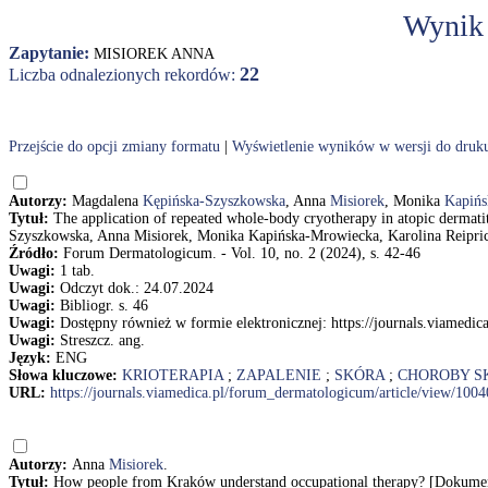
Wynik
Zapytanie:
MISIOREK ANNA
22
Liczba odnalezionych rekordów:
Przejście do opcji zmiany formatu
|
Wyświetlenie wyników w wersji do druk
Autorzy:
Magdalena
Kępińska-Szyszkowska
, Anna
Misiorek
, Monika
Kapińs
Tytuł:
The application of repeated whole-body cryotherapy in atopic dermatit
Szyszkowska, Anna Misiorek, Monika Kapińska-Mrowiecka, Karolina Reipri
Źródło:
Forum Dermatologicum. - Vol. 10, no. 2 (2024), s. 42-46
Uwagi:
1 tab.
Uwagi:
Odczyt dok.: 24.07.2024
Uwagi:
Bibliogr. s. 46
Uwagi:
Dostępny również w formie elektronicznej: https://journals.viamedi
Uwagi:
Streszcz. ang.
Język:
ENG
Słowa kluczowe:
KRIOTERAPIA
;
ZAPALENIE
;
SKÓRA
;
CHOROBY S
URL:
https://journals.viamedica.pl/forum_dermatologicum/article/view/100
Autorzy:
Anna
Misiorek
.
Tytuł:
How people from Kraków understand occupational therapy? [Dokument