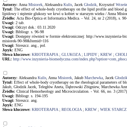
Autorzy:
Anna
Misiorek
, Aleksandra
Kulis
, Jacek
Głodzik
, Krzysztof
Wrześn
Tytuł:
The effect of whole-body cryotherapy on the lipid profile and blood 
lipidowy i stężenie glukozy we krwi u kobiet w starszym wieku / Anna Misi
Źródło:
Acta Bio-Optica et Informatica Medica. - Vol. 24, nr 2 (2018), s. 90
Uwagi:
2 tab.
Uwagi:
Odczyt dok.: 03.11.2020
Uwagi:
Bibliogr. s. 96-98
Uwagi:
Dostępny również w formie elektronicznej: http://www.inzynieri
misiorek-90-98&Itemid=116
Uwagi:
Streszcz. ang., pol.
Język:
ENG
Słowa kluczowe:
KRIOTERAPIA
;
GLUKOZA
;
LIPIDY
;
KREW
;
CHOL
URL:
http://www.inzynieria-biomedyczna.com/index.php?option=com_pho
Autorzy:
Aleksandra
Kulis
, Anna
Misiorek
, Jakub
Marchewka
, Jacek
Głodzi
Tytuł:
Effect of whole-body cryotherapy on the rheological parameters of b
Jakub, Głodzik Jacek, Teległów Aneta, Dąbrowski Zbigniew, Marchewka An
Źródło:
Clinical Hemorheology and Microcirculation. - Vol. 66, no. 3 (2017)
Uwagi:
Bibliogr. s. 194-195
Uwagi:
Streszcz. ang.
Język:
ENG
Słowa kluczowe:
KRIOTERAPIA
;
REOLOGIA
;
KREW
;
WIEK STARCZ