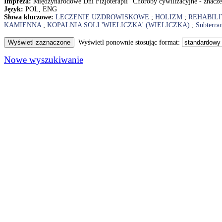
Impreza:
Międzynarodowe Dni Fizjoterapii "Choroby cywilizacyjne - znaczen
Język:
POL, ENG
Słowa kluczowe:
LECZENIE UZDROWISKOWE
;
HOLIZM
;
REHABILI
KAMIENNA
;
KOPALNIA SOLI 'WIELICZKA' (WIELICZKA)
;
Subterran
Wyświetl ponownie stosując format:
Nowe wyszukiwanie