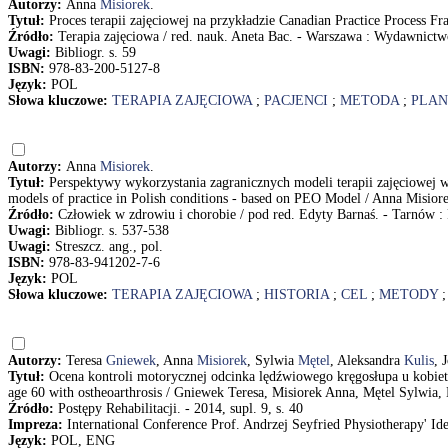
Autorzy:
Anna
Misiorek
.
Tytuł:
Proces terapii zajęciowej na przykładzie Canadian Practice Process 
Źródło:
Terapia zajęciowa / red. nauk. Aneta Bac. - Warszawa : Wydawnictwo
Uwagi:
Bibliogr. s. 59
ISBN:
978-83-200-5127-8
Język:
POL
Słowa kluczowe:
TERAPIA ZAJĘCIOWA
;
PACJENCI
;
METODA
;
PLAN
Autorzy:
Anna
Misiorek
.
Tytuł:
Perspektywy wykorzystania zagranicznych modeli terapii zajęciowej 
models of practice in Polish conditions - based on PEO Model / Anna Misior
Źródło:
Człowiek w zdrowiu i chorobie / pod red. Edyty Barnaś. - Tarnów 
Uwagi:
Bibliogr. s. 537-538
Uwagi:
Streszcz. ang., pol.
ISBN:
978-83-941202-7-6
Język:
POL
Słowa kluczowe:
TERAPIA ZAJĘCIOWA
;
HISTORIA
;
CEL
;
METODY
Autorzy:
Teresa
Gniewek
, Anna
Misiorek
, Sylwia
Mętel
, Aleksandra
Kulis
, 
Tytuł:
Ocena kontroli motorycznej odcinka lędźwiowego kręgosłupa u kobiet 
age 60 with ostheoarthrosis / Gniewek Teresa, Misiorek Anna, Mętel Sylwia,
Źródło:
Postępy Rehabilitacji. - 2014, supl. 9, s. 40
Impreza:
International Conference Prof. Andrzej Seyfried Physiotherapy' Ide
Język:
POL, ENG