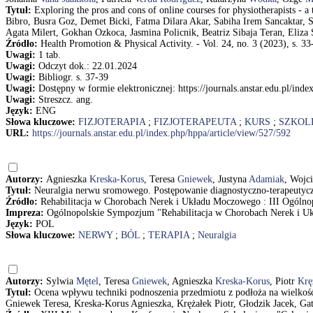
Tytuł:
Exploring the pros and cons of online courses for physiotherapists 
Bibro, Busra Goz, Demet Bicki, Fatma Dilara Akar, Sabiha Irem Sancaktar,
Agata Milert, Gokhan Ozkoca, Jasmina Policnik, Beatriz Sibaja Teran, Eli
Źródło:
Health Promotion & Physical Activity. - Vol. 24, no. 3 (2023), s. 33
Uwagi:
1 tab.
Uwagi:
Odczyt dok.: 22.01.2024
Uwagi:
Bibliogr. s. 37-39
Uwagi:
Dostępny w formie elektronicznej: https://journals.anstar.edu.pl/ind
Uwagi:
Streszcz. ang.
Język:
ENG
Słowa kluczowe:
FIZJOTERAPIA
;
FIZJOTERAPEUTA
;
KURS
;
SZKOL
URL:
https://journals.anstar.edu.pl/index.php/hppa/article/view/527/592
Autorzy:
Agnieszka
Kreska-Korus
, Teresa
Gniewek
, Justyna
Adamiak
, Wojc
Tytuł:
Neuralgia nerwu sromowego. Postępowanie diagnostyczno-terapeutyc
Źródło:
Rehabilitacja w Chorobach Nerek i Układu Moczowego : III Ogólno
Impreza:
Ogólnopolskie Sympozjum "Rehabilitacja w Chorobach Nerek i U
Język:
POL
Słowa kluczowe:
NERWY
;
BÓL
;
TERAPIA
;
Neuralgia
Autorzy:
Sylwia
Mętel
, Teresa
Gniewek
, Agnieszka
Kreska-Korus
, Piotr
Krę
Tytuł:
Ocena wpływu techniki podnoszenia przedmiotu z podłoża na wielkość 
Gniewek Teresa, Kreska-Korus Agnieszka, Krężałek Piotr, Głodzik Jacek, Ga