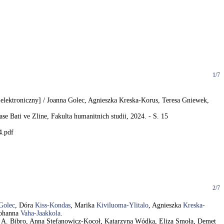
1/7
elektroniczny] / Joanna Golec, Agnieszka Kreska-Korus, Teresa Gniewek,
se Bati ve Zline, Fakulta humanitnich studii, 2024. - S. 15
4.pdf
2/7
Golec
, Dóra
Kiss-Kondas
, Marika
Kiviluoma-Ylitalo
, Agnieszka
Kreska-
Johanna
Vaha-Jaakkola
.
ta A. Bibro, Anna Stefanowicz-Kocoł, Katarzyna Wódka, Eliza Smoła, Demet