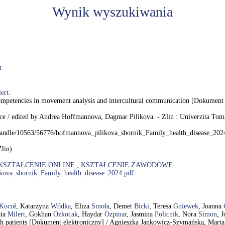
Wynik wyszukiwania
u
ert
.
ompetencies in movement analysis and intercultural communication [Dokument 
ence / edited by Andrea Hoffmannova, Dagmar Pilikova. - Zlin : Univerzita Toma
am/handle/10563/56776/hofmannova_pilikova_sbornik_Family_health_disease_202
Zlin)
KSZTAŁCENIE ONLINE
;
KSZTAŁCENIE ZAWODOWE
likova_sbornik_Family_health_disease_2024.pdf
-Kocoł
, Katarzyna
Wódka
, Eliza
Smoła
, Demet
Bicki
, Teresa
Gniewek
, Joanna
ata
Milert
, Gokhan
Ozkocak
, Haydar
Ozpinar
, Jasmina
Policnik
, Nora
Simon
, 
with patients [Dokument elektroniczny] / Agnieszka Jankowicz-Szymańska, Mar