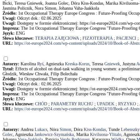
Bicki, Teresa Gniewek, Joanna Golec, Dóra Kiss-Kondas, Marika Kiviluoma-
Jasmina Policnik, Nora Simon, Johanna Vaha-Jaakkola
Źródło:
1st Occupational Therapy Europe Congress : Future-Proofing Occupa
Uwagi:
Odczyt dok.: 02.06.2025
Uwagi:
Dostępny w formie elektronicznej: https://ot-europe2024.com/wp-
Impreza:
The 1st Occupational Therapy Europe Congress "Future-Proofing 
Język:
ENG
Słowa kluczowe:
TERAPIA ZAJĘCIOWA
;
FIZJOTERAPIA
;
PACJENCI
;
URL:
https://ot-europe2024.com/wp-content/uploads/2024/10/Book-of-Ab
Autorzy:
Karolina
Ryś
, Agnieszka
Kreska-Korus
, Teresa
Gniewek
, Justyna
A
Tytuł:
Effects of alcohol on dual-task walking in young women: a prelimin
Głodzik, Wiesław Chwała, Filip Bolechała
Źródło:
1st Occupational Therapy Europe Congress : Future-Proofing Occupa
Uwagi:
Odczyt dok.: 02.06.2025
Uwagi:
Dostępny w formie elektronicznej: https://ot-europe2024.com/wp-
Impreza:
The 1st Occupational Therapy Europe Congress "Future-Proofing 
Język:
ENG
Słowa kluczowe:
CHÓD
;
PARAMETRY RUCHU
;
UPADEK
;
RYZYKO
;
URL:
https://ot-europe2024.com/wp-content/uploads/2024/10/Book-of-Ab
Autorzy:
Andrea
Lukacs
, Nóra
Simon
, Dóra
Kiss-Kondas
, Tunde
Lebenszky
Golec
, Agnieszka
Jankowicz-Szymańska
, Marika
Kiviluona-Ylitalo
, Agniesz
Johanna
Vana-Jaakkola
, Patricia
Verdu Rodriguez
, Katarzyna
Wódka
, Ozge
M