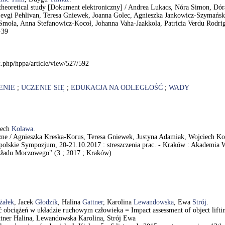
- a theoretical study [Dokument elektroniczny] / Andrea Lukacs, Nóra Simon, 
 Sevgi Pehlivan, Teresa Gniewek, Joanna Golec, Agnieszka Jankowicz-Szymańsk
za Smoła, Anna Stefanowicz-Kocoł, Johanna Vaha-Jaakkola, Patricia Verdu Rod
-39
ex.php/hppa/article/view/527/592
ENIE
;
UCZENIE SIĘ
;
EDUKACJA NA ODLEGŁOŚĆ
;
WADY
iech
Kolawa
.
zne / Agnieszka Kreska-Korus, Teresa Gniewek, Justyna Adamiak, Wojciech K
polskie Sympozjum, 20-21.10.2017 : streszczenia prac. - Kraków : Akademia 
kładu Moczowego" (3 ; 2017 ; Kraków)
żałek
, Jacek
Głodzik
, Halina
Gattner
, Karolina
Lewandowska
, Ewa
Strój
.
obciążeń w układzie ruchowym człowieka = Impact assessment of object lifting
ttner Halina, Lewandowska Karolina, Strój Ewa