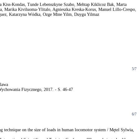
Dóra Kiss-Kondas, Tunde Lebenszkyne Szabo, Mehtap Kiklicoz Bak, Marta
a, Marika Kiviluoma-Ylitalo, Agnieszka Kreska-Korus, Manuel Lillo-Crespo,
riguez, Katarzyna Wódka, Ozge Mine Yilm, Duygu Yilmaz
5/7
olawa
Wychowania Fizycznego, 2017. - S. 46-47
6/7
 technique on the size of loads in human locomotor system / Mętel Sylwia,