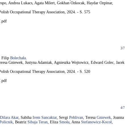
espo, Andrea Lukacs, Agata Milert, Gokhan Ozkocak, Haydar Ozpinar,
olish Occupational Therapy Association, 2024. - S. 575
.pdf
3/7
, Filip
Bolechała
.
 Teresa Gniewek, Justyna Adamiak, Agnieszka Wojtowicz, Edward Golec, Jacek
olish Occupational Therapy Association, 2024. - S. 520
.pdf
4/7
Dilara Akar
, Sabiha
Irem Sancaktar
, Sevgi
Pehlivan
, Teresa
Gniewek
, Joanna
Policnik
, Beatriz
Sibaja Teran
, Eliza
Smoła
, Anna
Stefanowicz-Kocoł
,