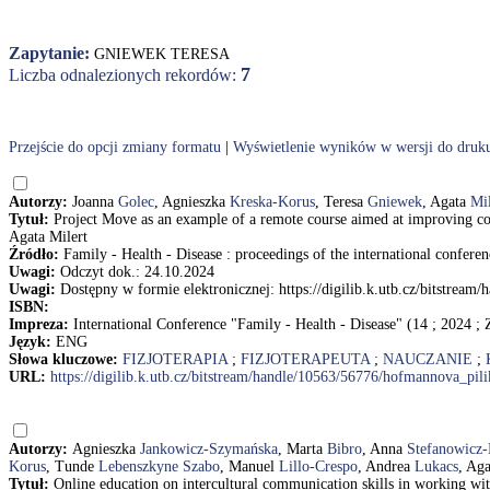
Zapytanie:
GNIEWEK TERESA
7
Liczba odnalezionych rekordów:
Przejście do opcji zmiany formatu
|
Wyświetlenie wyników w wersji do druk
Autorzy:
Joanna
Golec
, Agnieszka
Kreska-Korus
, Teresa
Gniewek
, Agata
Mil
Tytuł:
Project Move as an example of a remote course aimed at improving c
Agata Milert
Źródło:
Family - Health - Disease : proceedings of the international confer
Uwagi:
Odczyt dok.: 24.10.2024
Uwagi:
Dostępny w formie elektronicznej: https://digilib.k.utb.cz/bitstre
ISBN:
Impreza:
International Conference "Family - Health - Disease" (14 ; 2024 ; 
Język:
ENG
Słowa kluczowe:
FIZJOTERAPIA
;
FIZJOTERAPEUTA
;
NAUCZANIE
;
URL:
https://digilib.k.utb.cz/bitstream/handle/10563/56776/hofmannova_pi
Autorzy:
Agnieszka
Jankowicz-Szymańska
, Marta
Bibro
, Anna
Stefanowicz
Korus
, Tunde
Lebenszkyne Szabo
, Manuel
Lillo-Crespo
, Andrea
Lukacs
, Ag
Tytuł:
Online education on intercultural communication skills in working 