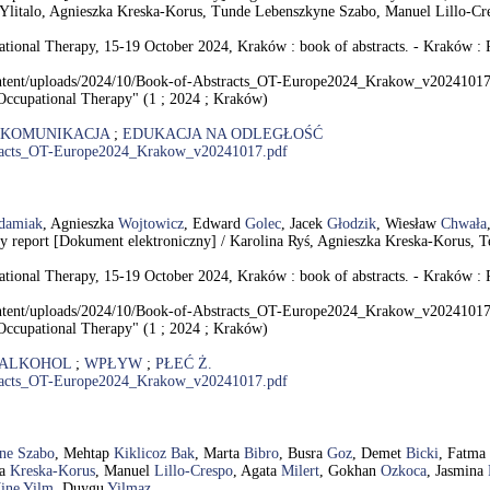
Ylitalo, Agnieszka Kreska-Korus, Tunde Lebenszkyne Szabo, Manuel Lillo-Cr
tional Therapy, 15-19 October 2024, Kraków : book of abstracts. - Kraków : P
content/uploads/2024/10/Book-of-Abstracts_OT-Europe2024_Krakow_v20241017
Occupational Therapy" (1 ; 2024 ; Kraków)
KOMUNIKACJA
;
EDUKACJA NA ODLEGŁOŚĆ
stracts_OT-Europe2024_Krakow_v20241017.pdf
damiak
, Agnieszka
Wojtowicz
, Edward
Golec
, Jacek
Głodzik
, Wiesław
Chwała
ary report [Dokument elektroniczny] / Karolina Ryś, Agnieszka Kreska-Korus,
tional Therapy, 15-19 October 2024, Kraków : book of abstracts. - Kraków : P
content/uploads/2024/10/Book-of-Abstracts_OT-Europe2024_Krakow_v20241017
Occupational Therapy" (1 ; 2024 ; Kraków)
ALKOHOL
;
WPŁYW
;
PŁEĆ Ż.
stracts_OT-Europe2024_Krakow_v20241017.pdf
ne Szabo
, Mehtap
Kiklicoz Bak
, Marta
Bibro
, Busra
Goz
, Demet
Bicki
, Fatma
ka
Kreska-Korus
, Manuel
Lillo-Crespo
, Agata
Milert
, Gokhan
Ozkoca
, Jasmina
ine Yilm
, Duygu
Yilmaz
.