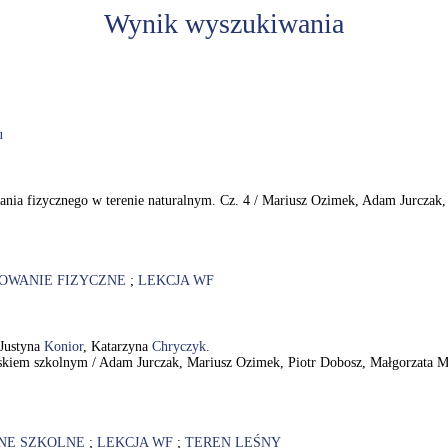
Wynik wyszukiwania
u
nia fizycznego w terenie naturalnym. Cz. 4 / Mariusz Ozimek, Adam Jurczak,
OWANIE FIZYCZNE
;
LEKCJA WF
 Justyna
Konior
, Katarzyna
Chryczyk
.
iskiem szkolnym / Adam Jurczak, Mariusz Ozimek, Piotr Dobosz, Małgorzata M
NE SZKOLNE
;
LEKCJA WF
;
TEREN LEŚNY