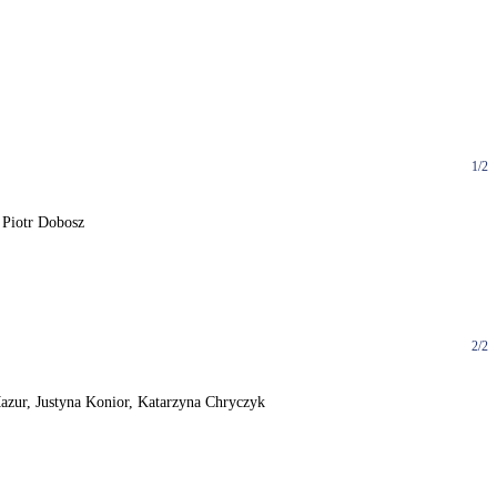
1/2
 Piotr Dobosz
2/2
azur, Justyna Konior, Katarzyna Chryczyk