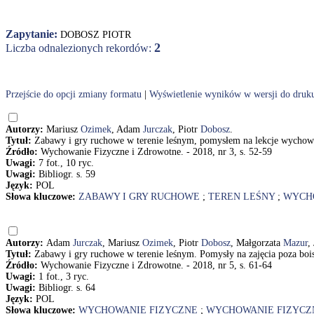
Zapytanie:
DOBOSZ PIOTR
2
Liczba odnalezionych rekordów:
Przejście do opcji zmiany formatu
|
Wyświetlenie wyników w wersji do druk
Autorzy:
Mariusz
Ozimek
, Adam
Jurczak
, Piotr
Dobosz
.
Tytuł:
Zabawy i gry ruchowe w terenie leśnym, pomysłem na lekcje wychowa
Źródło:
Wychowanie Fizyczne i Zdrowotne. - 2018, nr 3, s. 52-59
Uwagi:
7 fot., 10 ryc.
Uwagi:
Bibliogr. s. 59
Język:
POL
Słowa kluczowe:
ZABAWY I GRY RUCHOWE
;
TEREN LEŚNY
;
WYCH
Autorzy:
Adam
Jurczak
, Mariusz
Ozimek
, Piotr
Dobosz
, Małgorzata
Mazur
,
Tytuł:
Zabawy i gry ruchowe w terenie leśnym. Pomysły na zajęcia poza bo
Źródło:
Wychowanie Fizyczne i Zdrowotne. - 2018, nr 5, s. 61-64
Uwagi:
1 fot., 3 ryc.
Uwagi:
Bibliogr. s. 64
Język:
POL
Słowa kluczowe:
WYCHOWANIE FIZYCZNE
;
WYCHOWANIE FIZYCZ