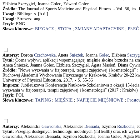
Elżbieta Szczygieł, Joanna Golec, Edward Golec
Źródło:
The Journal of Sports Medicine and Physical Fitness. - Vol. 56, iss.
Uwagi:
Bibliogr. s. [b.d.]
Uwagi:
Streszcz. ang.
Język:
ENG
Słowa kluczowe:
BIEGACZ
;
STOPA
;
ZMIANY ADAPTACYJNE
;
PŁEĆ 
Autorzy:
Dorota
Czechowska
, Aneta
Śnieżek
, Joanna
Golec
, Elżbieta
Szczyg
Tytuł:
Ocena wpływu aplikacji wspomagającej mięśnie skośne brzucha na zmi
Aneta Śnieżek, Joanna Golec, Elżbieta Szczygieł, Agata Masłoń, Diana Cyw
Źródło:
"Nowe wyzwania w fizjoterapii, terapii zajęciowej i kosmetologii" 
Ruchowej Akademii Wychowania Fizycznego w Krakowie, Kraków 20-22 kwietn
University of Physical Education, 2017. - S. 55-56
Impreza:
Jubileuszowa Konferencja Naukowo-Szkoleniowa z okazji 15-lec
wyzwania w fizjoterapii, terapii zajęciowej i kosmetologii" (2017 ; Kraków)
Język:
POL
Słowa kluczowe:
TAPING
;
MIĘŚNIE
;
NAPIĘCIE MIĘŚNIOWE
;
Prosto
Autorzy:
Aleksandra
Gawrońska
, Aleksander
Biesiada
, Szymon
Rozkocha
, 
Tytuł:
Przegląd dostępnych technologii mobilnych (mHealth) oraz ich wykorzy
Gawrońska, Aleksander Biesiada, Szymon Rozkocha, Joanna Golec, Agata M