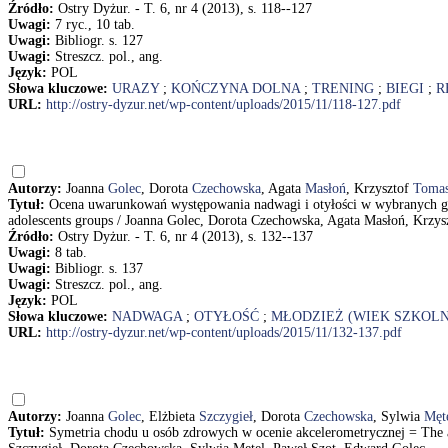
Źródło:
Ostry Dyżur. - T. 6, nr 4 (2013), s. 118--127
Uwagi:
7 ryc., 10 tab.
Uwagi:
Bibliogr. s. 127
Uwagi:
Streszcz. pol., ang.
Język:
POL
Słowa kluczowe:
URAZY
;
KOŃCZYNA DOLNA
;
TRENING
;
BIEGI
;
R
URL:
http://ostry-dyzur.net/wp-content/uploads/2015/11/118-127.pdf
Autorzy:
Joanna
Golec
, Dorota
Czechowska
, Agata
Masłoń
, Krzysztof
Tomas
Tytuł:
Ocena uwarunkowań występowania nadwagi i otyłości w wybranych gru
adolescents groups / Joanna Golec, Dorota Czechowska, Agata Masłoń, Krzy
Źródło:
Ostry Dyżur. - T. 6, nr 4 (2013), s. 132--137
Uwagi:
8 tab.
Uwagi:
Bibliogr. s. 137
Uwagi:
Streszcz. pol., ang.
Język:
POL
Słowa kluczowe:
NADWAGA
;
OTYŁOŚĆ
;
MŁODZIEŻ (WIEK SZKOL
URL:
http://ostry-dyzur.net/wp-content/uploads/2015/11/132-137.pdf
Autorzy:
Joanna
Golec
, Elżbieta
Szczygieł
, Dorota
Czechowska
, Sylwia
Męt
Tytuł:
Symetria chodu u osób zdrowych w ocenie akcelerometrycznej = The ac