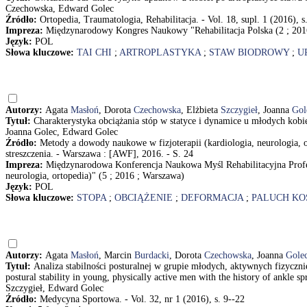
Czechowska, Edward Golec
Źródło:
Ortopedia, Traumatologia, Rehabilitacja. - Vol. 18, supl. 1 (2016), s
Impreza:
Międzynarodowy Kongres Naukowy "Rehabilitacja Polska (2 ; 201
Język:
POL
Słowa kluczowe:
TAI CHI
;
ARTROPLASTYKA
;
STAW BIODROWY
;
U
Autorzy:
Agata
Masłoń
, Dorota
Czechowska
, Elżbieta
Szczygieł
, Joanna
Gol
Tytuł:
Charakterystyka obciążania stóp w statyce i dynamice u młodych kobi
Joanna Golec, Edward Golec
Źródło:
Metody a dowody naukowe w fizjoterapii (kardiologia, neurologia
streszczenia. - Warszawa : [AWF], 2016. - S. 24
Impreza:
Międzynarodowa Konferencja Naukowa Myśl Rehabilitacyjna Profes
neurologia, ortopedia)" (5 ; 2016 ; Warszawa)
Język:
POL
Słowa kluczowe:
STOPA
;
OBCIĄŻENIE
;
DEFORMACJA
;
PALUCH K
Autorzy:
Agata
Masłoń
, Marcin
Burdacki
, Dorota
Czechowska
, Joanna
Gole
Tytuł:
Analiza stabilności posturalnej w grupie młodych, aktywnych fizycz
postural stability in young, physically active men with the history of ankle
Szczygieł, Edward Golec
Źródło:
Medycyna Sportowa. - Vol. 32, nr 1 (2016), s. 9--22