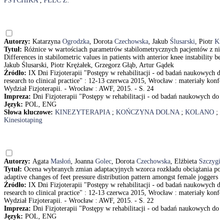
PSYCHIKA
;
PŁEĆ Ż.
Autorzy:
Katarzyna
Ogrodzka
, Dorota
Czechowska
, Jakub
Ślusarski
, Piotr
K
Tytuł:
Różnice w wartościach parametrów stabilometrycznych pacjentów z nie
Differences in stabilometric values in patients with anterior knee instabilit
Jakub Ślusarski, Piotr Krężałek, Grzegorz Głąb, Artur Gądek
Źródło:
IX Dni Fizjoterapii "Postępy w rehabilitacji - od badań naukowych d
research to clinical practice" : 12-13 czerwca 2015, Wrocław : materiały k
Wydział Fizjoterapii. - Wrocław : AWF, 2015. - S. 24
Impreza:
Dni Fizjoterapii "Postępy w rehabilitacji - od badań naukowych do
Język:
POL, ENG
Słowa kluczowe:
KINEZYTERAPIA
;
KOŃCZYNA DOLNA
;
KOLANO
;
Kinesiotaping
Autorzy:
Agata
Masłoń
, Joanna
Golec
, Dorota
Czechowska
, Elżbieta
Szczygi
Tytuł:
Ocena wybranych zmian adaptacyjnych wzorca rozkładu obciążania pow
adaptive changes of feet pressure distribution pattern amongst female jogge
Źródło:
IX Dni Fizjoterapii "Postępy w rehabilitacji - od badań naukowych d
research to clinical practice" : 12-13 czerwca 2015, Wrocław : materiały k
Wydział Fizjoterapii. - Wrocław : AWF, 2015. - S. 22
Impreza:
Dni Fizjoterapii "Postępy w rehabilitacji - od badań naukowych do
Język:
POL, ENG