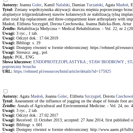
Autorzy:
Joanna
Golec
, Kamil
Nafalski
, Damian
Turzański
, Agata
Masłoń
, 
Tytuł:
Zmiany współczynnika aktywacji skurczu mięśnia poprzecznego brzucha
aloplastyce trójprzedziałowej stawów kolanowych ze stabilizacją tylną implantu
after total hip replacement and three-compartment knee arthroplasty with imp
Masłoń, Elżbieta Szczygieł, Dorota Czechowska, Joanna Balicka-Bom, Artur
Źródło:
Rehabilitacja Medyczna = Medical Rehabilitation. - Vol. 22, nr 2 (20
Uwagi:
3 ryc., 1 tab.
Uwagi:
Odczyt dok.: 17.04.2019
Uwagi:
Bibliogr. s. 19
Uwagi:
Dostępny również w formie elektronicznej: https://rehmed.pl/resource
Uwagi:
Streszcz. ang., pol.
Język:
POL, ENG
Słowa kluczowe:
ENDOPROTEZOPLASTYKA
;
STAW BIODROWY
;
ST
poprzeczny brzucha
URL:
https://rehmed.pl/resources/html/article/details?id=175925
Autorzy:
Agata
Masłoń
, Joanna
Golec
, Elżbieta
Szczygieł
, Dorota
Czechows
Tytuł:
Assessment of the influence of jogging on the shape of female foot 
Źródło:
Annals of Agricultural and Environmental Medicine. - Vol. 24, no. 4
Uwagi:
3 ryc., 2 tab.
Uwagi:
Odczyt dok.: 27.02.2017
Uwagi:
Received: 11 October 2013; accepted: 27 June 2014; first published
Uwagi:
Bibliogr. s. 601
Uwagi:
Dostępny również w formie elektronicznej: http://www.aaem.pl/ful