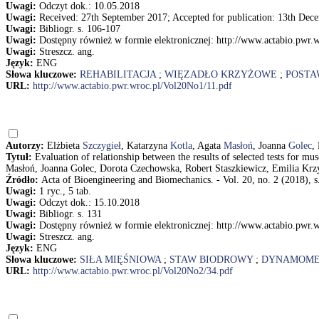
Uwagi:
Odczyt dok.: 10.05.2018
Uwagi:
Received: 27th September 2017; Accepted for publication: 13th Dec
Uwagi:
Bibliogr. s. 106-107
Uwagi:
Dostępny również w formie elektronicznej: http://www.actabio.pwr.
Uwagi:
Streszcz. ang.
Język:
ENG
Słowa kluczowe:
REHABILITACJA
;
WIĘZADŁO KRZYŻOWE
;
POSTA
URL:
http://www.actabio.pwr.wroc.pl/Vol20No1/11.pdf
Autorzy:
Elżbieta
Szczygieł
, Katarzyna
Kotla
, Agata
Masłoń
, Joanna
Golec
,
Tytuł:
Evaluation of relationship between the results of selected tests for mu
Masłoń, Joanna Golec, Dorota Czechowska, Robert Staszkiewicz, Emilia Kr
Źródło:
Acta of Bioengineering and Biomechanics. - Vol. 20, no. 2 (2018), s
Uwagi:
1 ryc., 5 tab.
Uwagi:
Odczyt dok.: 15.10.2018
Uwagi:
Bibliogr. s. 131
Uwagi:
Dostępny również w formie elektronicznej: http://www.actabio.pwr.
Uwagi:
Streszcz. ang.
Język:
ENG
Słowa kluczowe:
SIŁA MIĘŚNIOWA
;
STAW BIODROWY
;
DYNAMOME
URL:
http://www.actabio.pwr.wroc.pl/Vol20No2/34.pdf