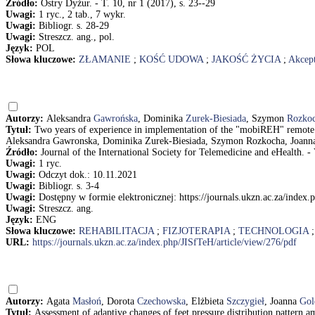
Źródło:
Ostry Dyżur. - T. 10, nr 1 (2017), s. 23--29
Uwagi:
1 ryc., 2 tab., 7 wykr.
Uwagi:
Bibliogr. s. 28-29
Uwagi:
Streszcz. ang., pol.
Język:
POL
Słowa kluczowe:
ZŁAMANIE
;
KOŚĆ UDOWA
;
JAKOŚĆ ŻYCIA
;
Akcept
Autorzy:
Aleksandra
Gawrońska
, Dominika
Zurek-Biesiada
, Szymon
Rozko
Tytuł:
Two years of experience in implementation of the "mobiREH" remote re
Aleksandra Gawronska, Dominika Zurek-Biesiada, Szymon Rozkocha, Joanna
Źródło:
Journal of the International Society for Telemedicine and eHealth. - 
Uwagi:
1 ryc.
Uwagi:
Odczyt dok.: 10.11.2021
Uwagi:
Bibliogr. s. 3-4
Uwagi:
Dostępny w formie elektronicznej: https://journals.ukzn.ac.za/index.
Uwagi:
Streszcz. ang.
Język:
ENG
Słowa kluczowe:
REHABILITACJA
;
FIZJOTERAPIA
;
TECHNOLOGIA
URL:
https://journals.ukzn.ac.za/index.php/JISfTeH/article/view/276/pdf
Autorzy:
Agata
Masłoń
, Dorota
Czechowska
, Elżbieta
Szczygieł
, Joanna
Gol
Tytuł:
Assessment of adaptive changes of feet pressure distribution pattern