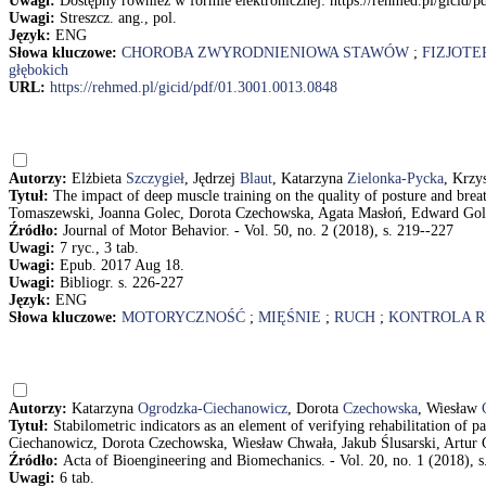
Uwagi:
Dostępny również w formie elektronicznej: https://rehmed.pl/gicid/
Uwagi:
Streszcz. ang., pol.
Język:
ENG
Słowa kluczowe:
CHOROBA ZWYRODNIENIOWA STAWÓW
;
FIZJOTE
głębokich
URL:
https://rehmed.pl/gicid/pdf/01.3001.0013.0848
Autorzy:
Elżbieta
Szczygieł
, Jędrzej
Blaut
, Katarzyna
Zielonka-Pycka
, Krzy
Tytuł:
The impact of deep muscle training on the quality of posture and brea
Tomaszewski, Joanna Golec, Dorota Czechowska, Agata Masłoń, Edward Gol
Źródło:
Journal of Motor Behavior. - Vol. 50, no. 2 (2018), s. 219--227
Uwagi:
7 ryc., 3 tab.
Uwagi:
Epub. 2017 Aug 18.
Uwagi:
Bibliogr. s. 226-227
Język:
ENG
Słowa kluczowe:
MOTORYCZNOŚĆ
;
MIĘŚNIE
;
RUCH
;
KONTROLA 
Autorzy:
Katarzyna
Ogrodzka-Ciechanowicz
, Dorota
Czechowska
, Wiesław
Tytuł:
Stabilometric indicators as an element of verifying rehabilitation of p
Ciechanowicz, Dorota Czechowska, Wiesław Chwała, Jakub Ślusarski, Artur
Źródło:
Acta of Bioengineering and Biomechanics. - Vol. 20, no. 1 (2018), s
Uwagi:
6 tab.