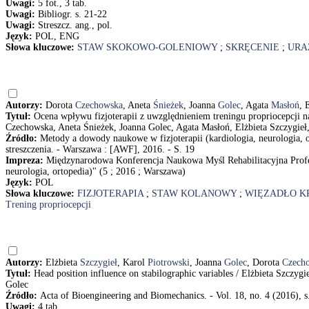
Uwagi:
5 fot., 3 tab.
Uwagi:
Bibliogr. s. 21-22
Uwagi:
Streszcz. ang., pol.
Język:
POL, ENG
Słowa kluczowe:
STAW SKOKOWO-GOLENIOWY
;
SKRĘCENIE
;
URA
Autorzy:
Dorota
Czechowska
, Aneta
Śnieżek
, Joanna
Golec
, Agata
Masłoń
, 
Tytuł:
Ocena wpływu fizjoterapii z uwzględnieniem treningu propriocepcji 
Czechowska, Aneta Śnieżek, Joanna Golec, Agata Masłoń, Elżbieta Szczygieł
Źródło:
Metody a dowody naukowe w fizjoterapii (kardiologia, neurologia
streszczenia. - Warszawa : [AWF], 2016. - S. 19
Impreza:
Międzynarodowa Konferencja Naukowa Myśl Rehabilitacyjna Profes
neurologia, ortopedia)" (5 ; 2016 ; Warszawa)
Język:
POL
Słowa kluczowe:
FIZJOTERAPIA
;
STAW KOLANOWY
;
WIĘZADŁO K
Trening propriocepcji
Autorzy:
Elżbieta
Szczygieł
, Karol
Piotrowski
, Joanna
Golec
, Dorota
Czech
Tytuł:
Head position influence on stabilographic variables / Elżbieta Szczy
Golec
Źródło:
Acta of Bioengineering and Biomechanics. - Vol. 18, no. 4 (2016), s
Uwagi:
4 tab.