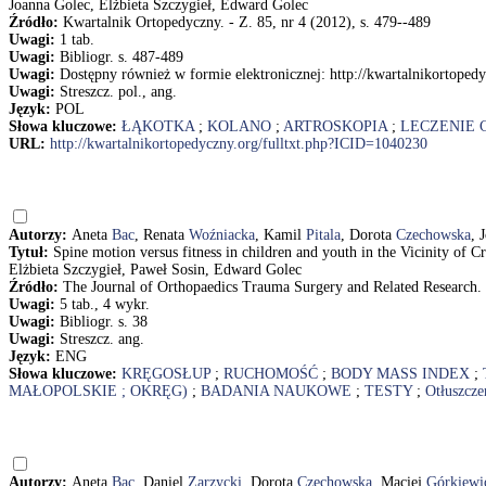
Joanna Golec, Elżbieta Szczygieł, Edward Golec
Źródło:
Kwartalnik Ortopedyczny. - Z. 85, nr 4 (2012), s. 479--489
Uwagi:
1 tab.
Uwagi:
Bibliogr. s. 487-489
Uwagi:
Dostępny również w formie elektronicznej: http://kwartalnikortope
Uwagi:
Streszcz. pol., ang.
Język:
POL
Słowa kluczowe:
ŁĄKOTKA
;
KOLANO
;
ARTROSKOPIA
;
LECZENIE 
URL:
http://kwartalnikortopedyczny.org/fulltxt.php?ICID=1040230
Autorzy:
Aneta
Bac
, Renata
Woźniacka
, Kamil
Pitala
, Dorota
Czechowska
, 
Tytuł:
Spine motion versus fitness in children and youth in the Vicinity of
Elżbieta Szczygieł, Paweł Sosin, Edward Golec
Źródło:
The Journal of Orthopaedics Trauma Surgery and Related Research. -
Uwagi:
5 tab., 4 wykr.
Uwagi:
Bibliogr. s. 38
Uwagi:
Streszcz. ang.
Język:
ENG
Słowa kluczowe:
KRĘGOSŁUP
;
RUCHOMOŚĆ
;
BODY MASS INDEX
;
MAŁOPOLSKIE ; OKRĘG)
;
BADANIA NAUKOWE
;
TESTY
;
Otłuszcze
Autorzy:
Aneta
Bac
, Daniel
Zarzycki
, Dorota
Czechowska
, Maciej
Górkiewi