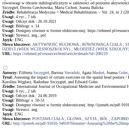
równowagi w obrazie stabilograficznym w zależności od poziomu aktywności fi
Szczygieł, Dorota Czechowska, Marta Cichoń, Joanna Balicka
Źródło:
Rehabilitacja Medyczna = Medical Rehabilitation. - Vol. 24, nr 2 (20
Uwagi:
4 ryc., 7 tab.
Uwagi:
Odczyt dok.: 26.10.2021
Uwagi:
Bibliogr. s. 14
Uwagi:
Dostępny również w formie elektronicznej: https://rehmed.pl/resource
Uwagi:
Streszcz. ang., pol.
Język:
ENG
Słowa kluczowe:
AKTYWNOŚĆ RUCHOWA
;
RÓWNOWAGA CIAŁA
;
S
DZIECI (WIEK WCZESNOSZKOLNY)
;
MŁODZIEŻ (WIEK SZKOLNY
URL:
https://rehmed.pl/resources/html/article/details?id=208219
Autorzy:
Elżbieta
Szczygieł
, Bartosz
Sieradzki
, Agata
Masłoń
, Joanna
Golec
Tytuł:
Assessing the impact of certain exercises on the spatial head posture
Karolina Węglarz, Radosław Szczygieł, and Edward Golec
Źródło:
International Journal of Occupational Medicine and Environmental He
Uwagi:
6 ryc., 2 tab.
Uwagi:
Odczyt dok.: 24.06.2019
Uwagi:
Bibliogr. s. 50-51
Uwagi:
Dostępny również w formie elektronicznej: http://ijomeh.eu/pdf-
Uwagi:
Streszcz. ang.
Język:
ENG
Słowa kluczowe:
POSTAWA CIAŁA
;
GŁOWA
;
SZYJA
;
BÓL
;
ZAPOBIE
URL:
http://ijomeh.eu/pdf-91016-34818?filename=Assessing%20the%20imp