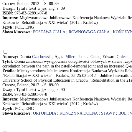
Cracow, Poland, 2012. - S. 88-89
Uwagi:
Tytuł i tekst w jęz. ang. s. 89
ISBN:
978-83-62891-07-8
Impreza:
Międzynarodowa Jubileuszowa Konferencja Naukowa Wydziału Reh
Krakowie "Rehabilitacja w XXI wieku" (2012 ; Kraków)
Język:
POL, ENG
Słowa kluczowe:
POSTAWA CIAŁA
;
RÓWNOWAGA CIAŁA
;
KOŃCZYN
Autorzy:
Dorota
Czechowska
, Agata
Milert
, Joanna
Golec
, Edward
Golec
.
Tytuł:
Ocena zależności występowania dolegliwości bólowych w stawie rzep
correlation between the pain in the patello-femoral joint and an increased 
Źródło:
Międzynarodowa Jubileuszowa Konferencja Naukowa Wydziału Reha
"Rehabilitacjai w XXI wieku" : Kraków, 23-25.02.2012 = Jubilee Internationa
University School of Physical Education in Cracow "Rehabilitation in the 21
Cracow, Poland, 2012. - S. 89-90
Uwagi:
Tytuł i tekst w jęz. ang. s. 90
ISBN:
978-83-62891-07-8
Impreza:
Międzynarodowa Jubileuszowa Konferencja Naukowa Wydziału Reh
Krakowie "Rehabilitacja w XXI wieku" (2012 ; Kraków)
Język:
POL, ENG
Słowa kluczowe:
ORTOPEDIA
;
KOŃCZYNA DOLNA
;
STAWY
;
BÓL
;