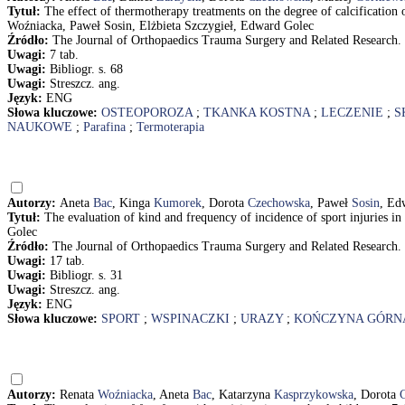
Tytuł:
The effect of thermotherapy treatments on the degree of calcificatio
Woźniacka, Paweł Sosin, Elżbieta Szczygieł, Edward Golec
Źródło:
The Journal of Orthopaedics Trauma Surgery and Related Research. -
Uwagi:
7 tab.
Uwagi:
Bibliogr. s. 68
Uwagi:
Streszcz. ang.
Język:
ENG
Słowa kluczowe:
OSTEOPOROZA
;
TKANKA KOSTNA
;
LECZENIE
;
S
NAUKOWE
;
Parafina
;
Termoterapia
Autorzy:
Aneta
Bac
, Kinga
Kumorek
, Dorota
Czechowska
, Paweł
Sosin
, Ed
Tytuł:
The evaluation of kind and frequency of incidence of sport injuries
Golec
Źródło:
The Journal of Orthopaedics Trauma Surgery and Related Research. -
Uwagi:
17 tab.
Uwagi:
Bibliogr. s. 31
Uwagi:
Streszcz. ang.
Język:
ENG
Słowa kluczowe:
SPORT
;
WSPINACZKI
;
URAZY
;
KOŃCZYNA GÓRN
Autorzy:
Renata
Woźniacka
, Aneta
Bac
, Katarzyna
Kasprzykowska
, Dorota