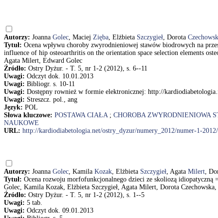
Autorzy:
Joanna
Golec
, Maciej
Zięba
, Elżbieta
Szczygieł
, Dorota
Czechows
Tytuł:
Ocena wpływu choroby zwyrodnieniowej stawów biodrowych na przes
influence of hip osteoarthritis on the orientation space selection elements o
Agata Milert, Edward Golec
Źródło:
Ostry Dyżur. - T. 5, nr 1-2 (2012), s. 6--11
Uwagi:
Odczyt dok. 10.01.2013
Uwagi:
Bibliogr. s. 10-11
Uwagi:
Dostępny rownież w formie elektronicznej: http://kardiodiabetolog
Uwagi:
Streszcz. pol., ang
Język:
POL
Słowa kluczowe:
POSTAWA CIAŁA
;
CHOROBA ZWYRODNIENIOWA 
NAUKOWE
URL:
http://kardiodiabetologia.net/ostry_dyzur/numery_2012/numer-1-2012/
Autorzy:
Joanna
Golec
, Kamila
Kozak
, Elżbieta
Szczygieł
, Agata
Milert
, Do
Tytuł:
Ocena rozwoju morfofunkcjonalnego dzieci ze skoliozą idiopatyczną =
Golec, Kamila Kozak, Elżbieta Szczygieł, Agata Milert, Dorota Czechowska
Źródło:
Ostry Dyżur. - T. 5, nr 1-2 (2012), s. 1--5
Uwagi:
5 tab.
Uwagi:
Odczyt dok. 09.01.2013