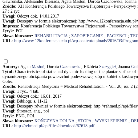
Gawrońska, Aleksander Biesiada, Agata Masłoń, Dorota Czechowska, Joanna
Źródło:
XII Konferencja Polskiego Towarzystwa Fizjoterapii - Perspektywy roz
27 : 2 ryc.
Uwagi:
Odczyt dok. 14.01.2017
Uwagi:
Dostępny w formie elektronicznej: http://www.12konferencja.edu.p
Impreza:
Konferencja Polskiego Towarzystwa Fizjoterapii - Perspektywy rozwo
Język:
POL
Słowa kluczowe:
REHABILITACJA
;
ZAPOBIEGANIE
;
PACJENCI
;
TE
URL:
http://www.12konferencja.edu.pl/wp-content/uploads/2016/03/Progra
Autorzy:
Agata
Masłoń
, Dorota
Czechowska
, Elżbieta
Szczygieł
, Joanna
Gol
Tytuł:
Characteristics of static and dynamic loading of the plantar surface 
dynamicznego obciążania powierzchni podeszwowej stóp u kobiet z koślawym 
Golec
Źródło:
Rehabilitacja Medyczna = Medical Rehabilitation. - Vol. 20, iss. 2 (2
Uwagi:
1 ryc., 4 tab.
Uwagi:
Odczyt dok.: 16.01. 2017
Uwagi:
Bibliogr. s. 11-12
Uwagi:
Dostępny również w formie elektronicznej: http://rehmed.pl/api/file
Uwagi:
Streszcz. ang., pol
Język:
ENG, POL
Słowa kluczowe:
KOŃCZYNA DOLNA
;
STOPA
;
WYSKLEPIENIE
;
DE
URL:
http://rehmed.pl/api/files/download/67618.pdf