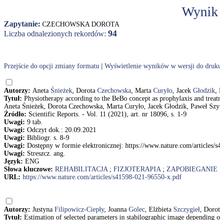
Wynik
Zapytanie:
CZECHOWSKA DOROTA
94
Liczba odnalezionych rekordów:
Przejście do opcji zmiany formatu
|
Wyświetlenie wyników w wersji do druk
Autorzy:
Aneta
Śnieżek
, Dorota
Czechowska
, Marta
Curyło
, Jacek
Głodzik
,
Tytuł:
Physiotherapy according to the BeBo concept as prophylaxis and treat
Aneta Śnieżek, Dorota Czechowska, Marta Curyło, Jacek Głodzik, Paweł S
Źródło:
Scientific Reports. - Vol. 11 (2021), art. nr 18096, s. 1-9
Uwagi:
9 tab.
Uwagi:
Odczyt dok.: 20.09.2021
Uwagi:
Bibliogr. s. 8-9
Uwagi:
Dostępny w formie elektronicznej: https://www.nature.com/articles/
Uwagi:
Streszcz. ang.
Język:
ENG
Słowa kluczowe:
REHABILITACJA
;
FIZJOTERAPIA
;
ZAPOBIEGANIE
URL:
https://www.nature.com/articles/s41598-021-96550-x.pdf
Autorzy:
Justyna
Filipowicz-Ciepły
, Joanna
Golec
, Elżbieta
Szczygieł
, Doro
Tytuł:
Estimation of selected parameters in stabilographic image depending 