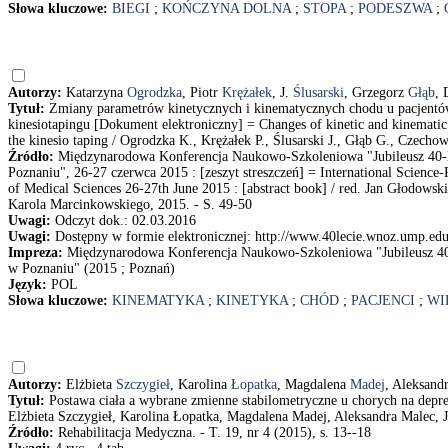
Słowa kluczowe:
BIEGI
;
KOŃCZYNA DOLNA
;
STOPA
;
PODESZWA
;
Autorzy:
Katarzyna
Ogrodzka
, Piotr
Krężałek
, J.
Ślusarski
, Grzegorz
Głąb
, 
Tytuł:
Zmiany parametrów kinetycznych i kinematycznych chodu u pacjentó
kinesiotapingu [Dokument elektroniczny] = Changes of kinetic and kinematic p
the kinesio taping / Ogrodzka K., Krężałek P., Ślusarski J., Głąb G., Czecho
Źródło:
Międzynarodowa Konferencja Naukowo-Szkoleniowa "Jubileusz 40-
Poznaniu", 26-27 czerwca 2015 : [zeszyt streszczeń] = International Science
of Medical Sciences 26-27th June 2015 : [abstract book] / red. Jan Głodow
Karola Marcinkowskiego, 2015. - S. 49-50
Uwagi:
Odczyt dok.: 02.03.2016
Uwagi:
Dostępny w formie elektronicznej: http://www.40lecie.wnoz.ump.edu.
Impreza:
Międzynarodowa Konferencja Naukowo-Szkoleniowa "Jubileusz 40
w Poznaniu" (2015 ; Poznań)
Język:
POL
Słowa kluczowe:
KINEMATYKA
;
KINETYKA
;
CHÓD
;
PACJENCI
;
WI
Autorzy:
Elżbieta
Szczygieł
, Karolina
Łopatka
, Magdalena
Madej
, Aleksand
Tytuł:
Postawa ciała a wybrane zmienne stabilometryczne u chorych na depres
Elżbieta Szczygieł, Karolina Łopatka, Magdalena Madej, Aleksandra Malec,
Źródło:
Rehabilitacja Medyczna. - T. 19, nr 4 (2015), s. 13--18