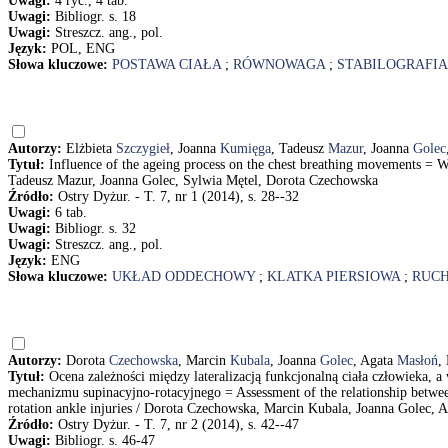
Uwagi:
4 ryc., 4 tab.
Uwagi:
Bibliogr. s. 18
Uwagi:
Streszcz. ang., pol.
Język:
POL, ENG
Słowa kluczowe:
POSTAWA CIAŁA
;
RÓWNOWAGA
;
STABILOGRAFIA
Autorzy:
Elżbieta
Szczygieł
, Joanna
Kumięga
, Tadeusz
Mazur
, Joanna
Golec
Tytuł:
Influence of the ageing process on the chest breathing movements = 
Tadeusz Mazur, Joanna Golec, Sylwia Mętel, Dorota Czechowska
Źródło:
Ostry Dyżur. - T. 7, nr 1 (2014), s. 28--32
Uwagi:
6 tab.
Uwagi:
Bibliogr. s. 32
Uwagi:
Streszcz. ang., pol.
Język:
ENG
Słowa kluczowe:
UKŁAD ODDECHOWY
;
KLATKA PIERSIOWA
;
RUC
Autorzy:
Dorota
Czechowska
, Marcin
Kubala
, Joanna
Golec
, Agata
Masłoń
,
Tytuł:
Ocena zależności między lateralizacją funkcjonalną ciała człowieka
mechanizmu supinacyjno-rotacyjnego = Assessment of the relationship between 
rotation ankle injuries / Dorota Czechowska, Marcin Kubala, Joanna Golec, 
Źródło:
Ostry Dyżur. - T. 7, nr 2 (2014), s. 42--47
Uwagi:
Bibliogr. s. 46-47