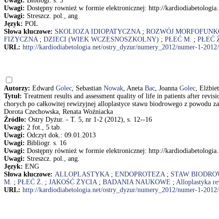
Uwagi:
Bibliogr. s. 5
Uwagi:
Dostępny rownież w formie elektronicznej: http://kardiodiabetolog
Uwagi:
Streszcz. pol., ang
Język:
POL
Słowa kluczowe:
SKOLIOZA IDIOPATYCZNA
;
ROZWÓJ MORFOFUNK
FIZYCZNA
;
DZIECI (WIEK WCZESNOSZKOLNY)
;
PŁEĆ M.
;
PŁEĆ 
URL:
http://kardiodiabetologia.net/ostry_dyzur/numery_2012/numer-1-2012/
Autorzy:
Edward
Golec
, Sebastian
Nowak
, Aneta
Bac
, Joanna
Golec
, Elżbie
Tytuł:
Treatment results and assessment quality of life in patients after revi
chorych po całkowitej rewizyjnej alloplastyce stawu biodrowego z powodu za
Dorota Czechowska, Renata Woźniacka
Źródło:
Ostry Dyżur. - T. 5, nr 1-2 (2012), s. 12--16
Uwagi:
2 fot., 5 tab.
Uwagi:
Odczyt dok.: 09.01.2013
Uwagi:
Bibliogr. s. 16
Uwagi:
Dostępny również w formie elektronicznej: http://kardiodiabetolog
Uwagi:
Streszcz. pol., ang.
Język:
ENG
Słowa kluczowe:
ALLOPLASTYKA
;
ENDOPROTEZA
;
STAW BIODRO
M.
;
PŁEĆ Ż.
;
JAKOŚĆ ŻYCIA
;
BADANIA NAUKOWE
;
Alloplastyka r
URL:
http://kardiodiabetologia.net/ostry_dyzur/numery_2012/numer-1-2012