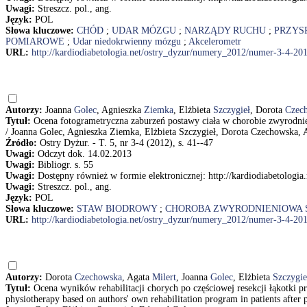
Uwagi:
Streszcz. pol., ang.
Język:
POL
Słowa kluczowe:
CHÓD
;
UDAR MÓZGU
;
NARZĄDY RUCHU
;
PRZYS
POMIAROWE
;
Udar niedokrwienny mózgu
;
Akcelerometr
URL:
http://kardiodiabetologia.net/ostry_dyzur/numery_2012/numer-3-4-20
Autorzy:
Joanna
Golec
, Agnieszka
Ziemka
, Elżbieta
Szczygieł
, Dorota
Czec
Tytuł:
Ocena fotogrametryczna zaburzeń postawy ciała w chorobie zwyrodnien
/ Joanna Golec, Agnieszka Ziemka, Elżbieta Szczygieł, Dorota Czechowska,
Źródło:
Ostry Dyżur. - T. 5, nr 3-4 (2012), s. 41--47
Uwagi:
Odczyt dok. 14.02.2013
Uwagi:
Bibliogr. s. 55
Uwagi:
Dostępny również w formie elektronicznej: http://kardiodiabetolog
Uwagi:
Streszcz. pol., ang.
Język:
POL
Słowa kluczowe:
STAW BIODROWY
;
CHOROBA ZWYRODNIENIOWA
URL:
http://kardiodiabetologia.net/ostry_dyzur/numery_2012/numer-3-4-20
Autorzy:
Dorota
Czechowska
, Agata
Milert
, Joanna
Golec
, Elżbieta
Szczygie
Tytuł:
Ocena wyników rehabilitacji chorych po częściowej resekcji łąkotki 
physiotherapy based on authors' own rehabilitation program in patients after 