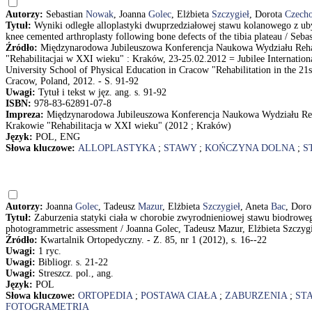
Autorzy:
Sebastian
Nowak
, Joanna
Golec
, Elżbieta
Szczygieł
, Dorota
Czech
Tytuł:
Wyniki odległe alloplastyki dwuprzedziałowej stawu kolanowego z ub
knee cemented arthroplasty following bone defects of the tibia plateau / S
Źródło:
Międzynarodowa Jubileuszowa Konferencja Naukowa Wydziału Reha
"Rehabilitacjai w XXI wieku" : Kraków, 23-25.02.2012 = Jubilee Internationa
University School of Physical Education in Cracow "Rehabilitation in the 21
Cracow, Poland, 2012. - S. 91-92
Uwagi:
Tytuł i tekst w jęz. ang. s. 91-92
ISBN:
978-83-62891-07-8
Impreza:
Międzynarodowa Jubileuszowa Konferencja Naukowa Wydziału Reh
Krakowie "Rehabilitacja w XXI wieku" (2012 ; Kraków)
Język:
POL, ENG
Słowa kluczowe:
ALLOPLASTYKA
;
STAWY
;
KOŃCZYNA DOLNA
;
S
Autorzy:
Joanna
Golec
, Tadeusz
Mazur
, Elżbieta
Szczygieł
, Aneta
Bac
, Dor
Tytuł:
Zaburzenia statyki ciała w chorobie zwyrodnieniowej stawu biodrowego 
photogrammetric assessment / Joanna Golec, Tadeusz Mazur, Elżbieta Szczy
Źródło:
Kwartalnik Ortopedyczny. - Z. 85, nr 1 (2012), s. 16--22
Uwagi:
1 ryc.
Uwagi:
Bibliogr. s. 21-22
Uwagi:
Streszcz. pol., ang.
Język:
POL
Słowa kluczowe:
ORTOPEDIA
;
POSTAWA CIAŁA
;
ZABURZENIA
;
ST
FOTOGRAMETRIA