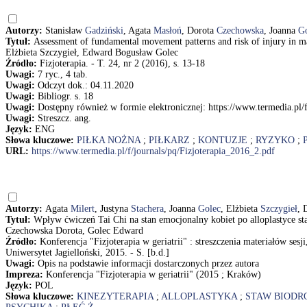
Autorzy:
Stanisław
Gadziński
, Agata
Masłoń
, Dorota
Czechowska
, Joanna
G
Tytuł:
Assessment of fundamental movement patterns and risk of injury in m
Elżbieta Szczygieł, Edward Bogusław Golec
Źródło:
Fizjoterapia. - T. 24, nr 2 (2016), s. 13-18
Uwagi:
7 ryc., 4 tab.
Uwagi:
Odczyt dok.: 04.11.2020
Uwagi:
Bibliogr. s. 18
Uwagi:
Dostępny również w formie elektronicznej: https://www.termedia.pl/f
Uwagi:
Streszcz. ang.
Język:
ENG
Słowa kluczowe:
PIŁKA NOŻNA
;
PIŁKARZ
;
KONTUZJE
;
RYZYKO
;
URL:
https://www.termedia.pl/f/journals/pq/Fizjoterapia_2016_2.pdf
Autorzy:
Agata
Milert
, Justyna
Stachera
, Joanna
Golec
, Elżbieta
Szczygieł
, 
Tytuł:
Wpływ ćwiczeń Tai Chi na stan emocjonalny kobiet po alloplastyce sta
Czechowska Dorota, Golec Edward
Źródło:
Konferencja "Fizjoterapia w geriatrii" : streszczenia materiałów se
Uniwersytet Jagielloński, 2015. - S. [b.d.]
Uwagi:
Opis na podstawie informacji dostarczonych przez autora
Impreza:
Konferencja "Fizjoterapia w geriatrii" (2015 ; Kraków)
Język:
POL
Słowa kluczowe:
KINEZYTERAPIA
;
ALLOPLASTYKA
;
STAW BIODR