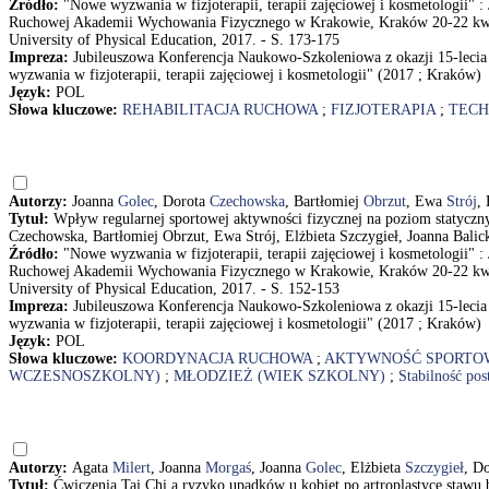
Źródło:
"Nowe wyzwania w fizjoterapii, terapii zajęciowej i kosmetologii" 
Ruchowej Akademii Wychowania Fizycznego w Krakowie, Kraków 20-22 kwietn
University of Physical Education, 2017. - S. 173-175
Impreza:
Jubileuszowa Konferencja Naukowo-Szkoleniowa z okazji 15-lec
wyzwania w fizjoterapii, terapii zajęciowej i kosmetologii" (2017 ; Kraków)
Język:
POL
Słowa kluczowe:
REHABILITACJA RUCHOWA
;
FIZJOTERAPIA
;
TECH
Autorzy:
Joanna
Golec
, Dorota
Czechowska
, Bartłomiej
Obrzut
, Ewa
Strój
,
Tytuł:
Wpływ regularnej sportowej aktywności fizycznej na poziom statyczn
Czechowska, Bartłomiej Obrzut, Ewa Strój, Elżbieta Szczygieł, Joanna Bali
Źródło:
"Nowe wyzwania w fizjoterapii, terapii zajęciowej i kosmetologii" 
Ruchowej Akademii Wychowania Fizycznego w Krakowie, Kraków 20-22 kwietn
University of Physical Education, 2017. - S. 152-153
Impreza:
Jubileuszowa Konferencja Naukowo-Szkoleniowa z okazji 15-lec
wyzwania w fizjoterapii, terapii zajęciowej i kosmetologii" (2017 ; Kraków)
Język:
POL
Słowa kluczowe:
KOORDYNACJA RUCHOWA
;
AKTYWNOŚĆ SPORTO
WCZESNOSZKOLNY)
;
MŁODZIEŻ (WIEK SZKOLNY)
;
Stabilność pos
Autorzy:
Agata
Milert
, Joanna
Morgaś
, Joanna
Golec
, Elżbieta
Szczygieł
, D
Tytuł:
Ćwiczenia Tai Chi a ryzyko upadków u kobiet po artroplastyce stawu 