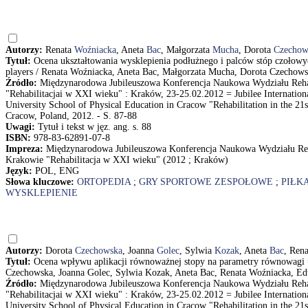
Autorzy:
Renata
Woźniacka
, Aneta
Bac
, Małgorzata
Mucha
, Dorota
Czechow
Tytuł:
Ocena ukształtowania wysklepienia podłużnego i palców stóp czołowych
players / Renata Woźniacka, Aneta Bac, Małgorzata Mucha, Dorota Czechow
Źródło:
Międzynarodowa Jubileuszowa Konferencja Naukowa Wydziału Reha
"Rehabilitacjai w XXI wieku" : Kraków, 23-25.02.2012 = Jubilee Internationa
University School of Physical Education in Cracow "Rehabilitation in the 21
Cracow, Poland, 2012. - S. 87-88
Uwagi:
Tytuł i tekst w jęz. ang. s. 88
ISBN:
978-83-62891-07-8
Impreza:
Międzynarodowa Jubileuszowa Konferencja Naukowa Wydziału Reh
Krakowie "Rehabilitacja w XXI wieku" (2012 ; Kraków)
Język:
POL, ENG
Słowa kluczowe:
ORTOPEDIA
;
GRY SPORTOWE ZESPOŁOWE
;
PIŁK
WYSKLEPIENIE
Autorzy:
Dorota
Czechowska
, Joanna
Golec
, Sylwia
Kozak
, Aneta
Bac
, Ren
Tytuł:
Ocena wpływu aplikacji równoważnej stopy na parametry równowagi = E
Czechowska, Joanna Golec, Sylwia Kozak, Aneta Bac, Renata Woźniacka, E
Źródło:
Międzynarodowa Jubileuszowa Konferencja Naukowa Wydziału Reha
"Rehabilitacjai w XXI wieku" : Kraków, 23-25.02.2012 = Jubilee Internationa
University School of Physical Education in Cracow "Rehabilitation in the 21