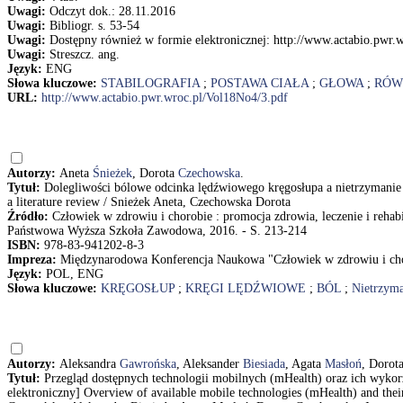
Uwagi:
Odczyt dok.: 28.11.2016
Uwagi:
Bibliogr. s. 53-54
Uwagi:
Dostępny również w formie elektronicznej: http://www.actabio.pwr.
Uwagi:
Streszcz. ang.
Język:
ENG
Słowa kluczowe:
STABILOGRAFIA
;
POSTAWA CIAŁA
;
GŁOWA
;
RÓW
URL:
http://www.actabio.pwr.wroc.pl/Vol18No4/3.pdf
Autorzy:
Aneta
Śnieżek
, Dorota
Czechowska
.
Tytuł:
Dolegliwości bólowe odcinka lędźwiowego kręgosłupa a nietrzymanie 
a literature review / Snieżek Aneta, Czechowska Dorota
Źródło:
Człowiek w zdrowiu i chorobie : promocja zdrowia, leczenie i rehabi
Państwowa Wyższa Szkoła Zawodowa, 2016. - S. 213-214
ISBN:
978-83-941202-8-3
Impreza:
Międzynarodowa Konferencja Naukowa "Człowiek w zdrowiu i chorob
Język:
POL, ENG
Słowa kluczowe:
KRĘGOSŁUP
;
KRĘGI LĘDŹWIOWE
;
BÓL
;
Nietrzym
Autorzy:
Aleksandra
Gawrońska
, Aleksander
Biesiada
, Agata
Masłoń
, Dorot
Tytuł:
Przegląd dostępnych technologii mobilnych (mHealth) oraz ich wykorz
elektroniczny] Overview of available mobile technologies (mHealth) and their 