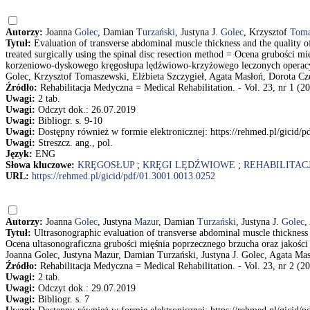
Autorzy:
Joanna
Golec
, Damian
Turzański
, Justyna J.
Golec
, Krzysztof
Toma
Tytuł:
Evaluation of transverse abdominal muscle thickness and the quality of 
treated surgically using the spinal disc resection method = Ocena grubości 
korzeniowo-dyskowego kręgosłupa lędźwiowo-krzyżowego leczonych operacyjn
Golec, Krzysztof Tomaszewski, Elżbieta Szczygieł, Agata Masłoń, Dorota 
Źródło:
Rehabilitacja Medyczna = Medical Rehabilitation. - Vol. 23, nr 1 (20
Uwagi:
2 tab.
Uwagi:
Odczyt dok.: 26.07.2019
Uwagi:
Bibliogr. s. 9-10
Uwagi:
Dostępny również w formie elektronicznej: https://rehmed.pl/gicid/
Uwagi:
Streszcz. ang., pol.
Język:
ENG
Słowa kluczowe:
KRĘGOSŁUP
;
KRĘGI LĘDŹWIOWE
;
REHABILITAC
URL:
https://rehmed.pl/gicid/pdf/01.3001.0013.0252
Autorzy:
Joanna
Golec
, Justyna
Mazur
, Damian
Turzański
, Justyna J.
Golec
,
Tytuł:
Ultrasonographic evaluation of transverse abdominal muscle thickness an
Ocena ultasonograficzna grubości mięśnia poprzecznego brzucha oraz jakośc
Joanna Golec, Justyna Mazur, Damian Turzański, Justyna J. Golec, Agata Ma
Źródło:
Rehabilitacja Medyczna = Medical Rehabilitation. - Vol. 23, nr 2 (20
Uwagi:
2 tab.
Uwagi:
Odczyt dok.: 29.07.2019
Uwagi:
Bibliogr. s. 7