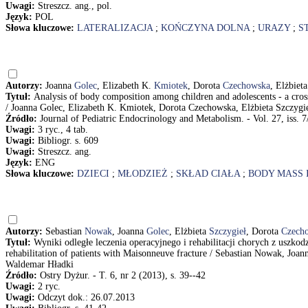
Uwagi:
Streszcz. ang., pol.
Język:
POL
Słowa kluczowe:
LATERALIZACJA
;
KOŃCZYNA DOLNA
;
URAZY
;
S
Autorzy:
Joanna
Golec
, Elizabeth K.
Kmiotek
, Dorota
Czechowska
, Elżbiet
Tytuł:
Analysis of body composition among children and adolescents - a cros
/ Joanna Golec, Elizabeth K. Kmiotek, Dorota Czechowska, Elżbieta Szczyg
Źródło:
Journal of Pediatric Endocrinology and Metabolism. - Vol. 27, iss. 7
Uwagi:
3 ryc., 4 tab.
Uwagi:
Bibliogr. s. 609
Uwagi:
Streszcz. ang.
Język:
ENG
Słowa kluczowe:
DZIECI
;
MŁODZIEŻ
;
SKŁAD CIAŁA
;
BODY MASS 
Autorzy:
Sebastian
Nowak
, Joanna
Golec
, Elżbieta
Szczygieł
, Dorota
Czech
Tytuł:
Wyniki odległe leczenia operacyjnego i rehabilitacji chorych z uszko
rehabilitation of patients with Maisonneuve fracture / Sebastian Nowak, Joa
Waldemar Hładki
Źródło:
Ostry Dyżur. - T. 6, nr 2 (2013), s. 39--42
Uwagi:
2 ryc.
Uwagi:
Odczyt dok.: 26.07.2013