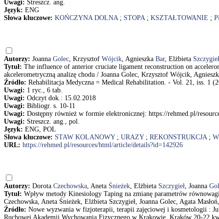
Uwagi:
Streszcz. ang.
Język:
ENG
Słowa kluczowe:
KOŃCZYNA DOLNA
;
STOPA
;
KSZTAŁTOWANIE
;
P
Autorzy:
Joanna
Golec
, Krzysztof
Wójcik
, Agnieszka
Bar
, Elżbieta
Szczygie
Tytuł:
The influence of anterior cruciate ligament reconstruction on accele
akcelerometryczną analizę chodu / Joanna Golec, Krzysztof Wójcik, Agnies
Źródło:
Rehabilitacja Medyczna = Medical Rehabilitation. - Vol. 21, iss. 1 (2
Uwagi:
1 ryc., 6 tab.
Uwagi:
Odczyt dok.: 15.02.2018
Uwagi:
Bibliogr. s. 10-11
Uwagi:
Dostępny również w formie elektronicznej: https://rehmed.pl/resource
Uwagi:
Streszcz. ang., pol.
Język:
ENG, POL
Słowa kluczowe:
STAW KOLANOWY
;
URAZY
;
REKONSTRUKCJA
;
W
URL:
https://rehmed.pl/resources/html/article/details?id=142926
Autorzy:
Dorota
Czechowska
, Aneta
Śnieżek
, Elżbieta
Szczygieł
, Joanna
Gol
Tytuł:
Wpływ metody Kinesiology Taping na zmianę parametrów równowagi, p
Czechowska, Aneta Śnieżek, Elżbieta Szczygieł, Joanna Golec, Agata Masło
Źródło:
Nowe wyzwania w fizjoterapii, terapii zajęciowej i kosmetologii : 
Ruchowej Akademii Wychowania Fizycznego w Krakowie, Kraków 20-22 kwietn