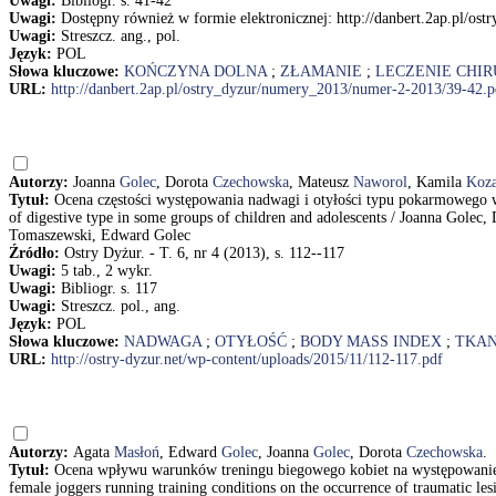
Uwagi:
Bibliogr. s. 41-42
Uwagi:
Dostępny również w formie elektronicznej: http://danbert.2ap.pl/o
Uwagi:
Streszcz. ang., pol.
Język:
POL
Słowa kluczowe:
KOŃCZYNA DOLNA
;
ZŁAMANIE
;
LECZENIE CHI
URL:
http://danbert.2ap.pl/ostry_dyzur/numery_2013/numer-2-2013/39-42.p
Autorzy:
Joanna
Golec
, Dorota
Czechowska
, Mateusz
Naworol
, Kamila
Koz
Tytuł:
Ocena częstości występowania nadwagi i otyłości typu pokarmowego w
of digestive type in some groups of children and adolescents / Joanna Gol
Tomaszewski, Edward Golec
Źródło:
Ostry Dyżur. - T. 6, nr 4 (2013), s. 112--117
Uwagi:
5 tab., 2 wykr.
Uwagi:
Bibliogr. s. 117
Uwagi:
Streszcz. pol., ang.
Język:
POL
Słowa kluczowe:
NADWAGA
;
OTYŁOŚĆ
;
BODY MASS INDEX
;
TKAN
URL:
http://ostry-dyzur.net/wp-content/uploads/2015/11/112-117.pdf
Autorzy:
Agata
Masłoń
, Edward
Golec
, Joanna
Golec
, Dorota
Czechowska
.
Tytuł:
Ocena wpływu warunków treningu biegowego kobiet na występowanie 
female joggers running training conditions on the occurrence of traumatic l