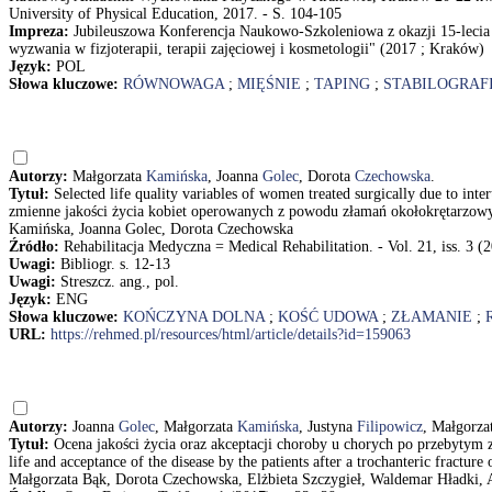
University of Physical Education, 2017. - S. 104-105
Impreza:
Jubileuszowa Konferencja Naukowo-Szkoleniowa z okazji 15-lec
wyzwania w fizjoterapii, terapii zajęciowej i kosmetologii" (2017 ; Kraków)
Język:
POL
Słowa kluczowe:
RÓWNOWAGA
;
MIĘŚNIE
;
TAPING
;
STABILOGRAF
Autorzy:
Małgorzata
Kamińska
, Joanna
Golec
, Dorota
Czechowska
.
Tytuł:
Selected life quality variables of women treated surgically due to inte
zmienne jakości życia kobiet operowanych z powodu złamań okołokrętarzowyc
Kamińska, Joanna Golec, Dorota Czechowska
Źródło:
Rehabilitacja Medyczna = Medical Rehabilitation. - Vol. 21, iss. 3 (2
Uwagi:
Bibliogr. s. 12-13
Uwagi:
Streszcz. ang., pol.
Język:
ENG
Słowa kluczowe:
KOŃCZYNA DOLNA
;
KOŚĆ UDOWA
;
ZŁAMANIE
;
URL:
https://rehmed.pl/resources/html/article/details?id=159063
Autorzy:
Joanna
Golec
, Małgorzata
Kamińska
, Justyna
Filipowicz
, Małgorza
Tytuł:
Ocena jakości życia oraz akceptacji choroby u chorych po przebytym 
life and acceptance of the disease by the patients after a trochanteric fractu
Małgorzata Bąk, Dorota Czechowska, Elżbieta Szczygieł, Waldemar Hładki, 