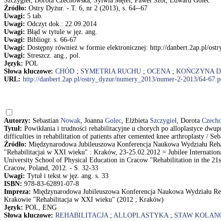
Szczygieł, Dorota Czechowska, Sylwia Mętel, Paweł Szot, Edward Golec
Źródło:
Ostry Dyżur. - T. 6, nr 2 (2013), s. 64--67
Uwagi:
5 tab.
Uwagi:
Odczyt dok.: 22.09.2014
Uwagi:
Błąd w tytule w jęz. ang.
Uwagi:
Bibliogr. s. 66-67
Uwagi:
Dostępny również w formie elektronicznej: http://danbert.2ap.pl/o
Uwagi:
Streszcz. ang., pol.
Język:
POL
Słowa kluczowe:
CHÓD
;
SYMETRIA RUCHU
;
OCENA
;
KOŃCZYNA 
URL:
http://danbert.2ap.pl/ostry_dyzur/numery_2013/numer-2-2013/64-67.p
Autorzy:
Sebastian
Nowak
, Joanna
Golec
, Elżbieta
Szczygieł
, Dorota
Czech
Tytuł:
Powikłania i trudności rehabilitacyjne u chorych po alloplastyce d
difficulties in rehabilitation of patients after cemented knee arthroplasty 
Źródło:
Międzynarodowa Jubileuszowa Konferencja Naukowa Wydziału Reha
"Rehabilitacjai w XXI wieku" : Kraków, 23-25.02.2012 = Jubilee Internationa
University School of Physical Education in Cracow "Rehabilitation in the 21
Cracow, Poland, 2012. - S. 32-33
Uwagi:
Tytuł i tekst w jęz. ang. s. 33
ISBN:
978-83-62891-07-8
Impreza:
Międzynarodowa Jubileuszowa Konferencja Naukowa Wydziału Reh
Krakowie "Rehabilitacja w XXI wieku" (2012 ; Kraków)
Język:
POL, ENG
Słowa kluczowe:
REHABILITACJA
;
ALLOPLASTYKA
;
STAW KOLAN