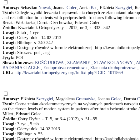
Autorzy:
Sebastian
Nowak
, Joanna
Golec
, Aneta
Bac
, Elżbieta
Szczygieł
, Re
Tytuł:
Odległe wyniki leczenia i usprawniania chorych ze złamaniami okołop
and rehabilitation in patients with periprosthetic fractures following bicom
Renata Woźniacka, Dorota Czechowska, Edward Golec
Źródło:
Kwartalnik Ortopedyczny. - 2012, nr 3, s. 332--342
Uwagi:
8 tab., 1 ryc.
Uwagi:
Odczyt dok.: 14.02.2013
Uwagi:
Bibliogr. s. 340-342
Uwagi:
Dostępny również w formie elektronicznej: http://kwartalnikortope
Uwagi:
Streszcz. pol., ang.
Język:
POL
Słowa kluczowe:
KOŚĆ UDOWA
;
ZŁAMANIE
;
STAW KOLANOWY
;
A
BADANIA CIĄGŁE
;
Endoproteza cementowa
;
Złamania okołoprotezowe
;
URL:
http://kwartalnikortopedyczny.org/fulltxt.php?ICID=1011869
Autorzy:
Elżbieta
Szczygieł
, Magdalena
Gramatyka
, Joanna
Golec
, Dorota
C
Tytuł:
Ocena zmian akcelerometrycznych na wybranych poziomach narządu r
on the chosen levels of motion system in patients after brain ischemic stro
Milert, Edward Golec
Źródło:
Ostry Dyżur. - T. 5, nr 3-4 (2012), s. 51--55
Uwagi:
3 ryc., 5 tab.
Uwagi:
Odczyt dok. 14.02.2013
Uwagi:
Bibliogr. s. 55
Uwagi:
Dostępny również w formie elektronicznej: http://kardiodiabetolog