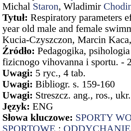
Michal
Staron
, Wladimir
Chodi
Tytuł:
Respiratory parameters ef
year old male and female swim
Kucia-Czyszczon, Marcin Kaca,
Źródło:
Pedagogika, psihologia
fizicnogo vihovanna i sportu. - 
Uwagi:
5 ryc., 4 tab.
Uwagi:
Bibliogr. s. 159-160
Uwagi:
Streszcz. ang., ros., ukr.
Język:
ENG
Słowa kluczowe:
SPORTY W
SPORTOWE
;
ODDYCHANIE