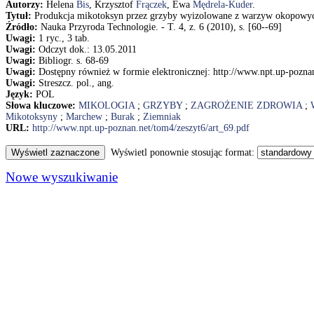
Autorzy:
Helena
Bis
, Krzysztof
Frączek
, Ewa
Mędrela-Kuder
.
Tytuł:
Produkcja mikotoksyn przez grzyby wyizolowane z warzyw okopowych
Źródło:
Nauka Przyroda Technologie. - T. 4, z. 6 (2010), s. [60--69]
Uwagi:
1 ryc., 3 tab.
Uwagi:
Odczyt dok.: 13.05.2011
Uwagi:
Bibliogr. s. 68-69
Uwagi:
Dostępny również w formie elektronicznej: http://www.npt.up-poznan
Uwagi:
Streszcz. pol., ang.
Język:
POL
Słowa kluczowe:
MIKOLOGIA
;
GRZYBY
;
ZAGROŻENIE ZDROWIA
;
Mikotoksyny
;
Marchew
;
Burak
;
Ziemniak
URL:
http://www.npt.up-poznan.net/tom4/zeszyt6/art_69.pdf
Wyświetl ponownie stosując format:
Nowe wyszukiwanie