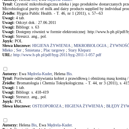
Tytuł:
Czystość mikrobiologiczna mleka i jego produktów dostarczanych pr
Microbiological purity of milk and dairy products supplied by individual pr
Źródło:
Hygeia Public Health. - T. 46, nr 1 (2011), s. 57--63
Uwagi:
4 tab.
Uwagi:
Odczyt dok.: 27.06.2011
Uwagi:
Bibliogr. s. 63
Uwagi:
Dostępny również w formie elektronicznej: http://www.h-ph.pl/pdf/
Uwagi:
Streszcz. ang., pol.
Język:
POL
Słowa kluczowe:
HIGIENA ŻYWIENIA
;
MIKROBIOLOGIA
;
ŻYWNOŚ
Mleko
;
Ser
;
Śmietana
;
Plac targowy
;
Stary Kleparz
URL:
http://www.h-ph.pl/pdf/hyg-2011/hyg-2011-1-057.pdf
Autorzy:
Ewa
Mędrela-Kuder
, Helena
Bis
.
Tytuł:
Porównanie odżywiania kobiet z prawidłową i obniżoną masą kostną 
Źródło:
Bromatologia i Chemia Toksykologiczna. - T. 44, nr 3 (2011), s. 41
Uwagi:
1 tab.
Uwagi:
Bibliogr. s. 418-419
Uwagi:
Streszcz. ang., pol.
Język:
POL
Słowa kluczowe:
OSTEOPOROZA
;
HIGIENA ŻYWIENIA
;
BŁĘDY ŻY
Autorzy:
Helena
Bis
, Ewa
Mędrela-Kuder
.