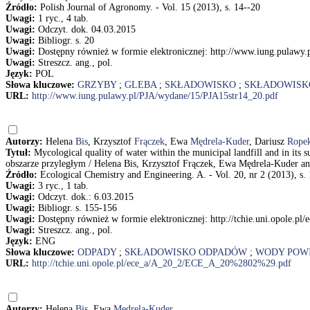
Źródło:
Polish Journal of Agronomy. - Vol. 15 (2013), s. 14--20
Uwagi:
1 ryc., 4 tab.
Uwagi:
Odczyt. dok. 04.03.2015
Uwagi:
Bibliogr. s. 20
Uwagi:
Dostępny również w formie elektronicznej: http://www.iung.pulawy
Uwagi:
Streszcz. ang., pol.
Język:
POL
Słowa kluczowe:
GRZYBY
;
GLEBA
;
SKŁADOWISKO
;
SKŁADOWISK
URL:
http://www.iung.pulawy.pl/PJA/wydane/15/PJA15str14_20.pdf
Autorzy:
Helena
Bis
, Krzysztof
Frączek
, Ewa
Mędrela-Kuder
, Dariusz
Rope
Tytuł:
Mycological quality of water within the municipal landfill and in i
obszarze przyległym / Helena Bis, Krzysztof Frączek, Ewa Mędrela-Kuder a
Źródło:
Ecological Chemistry and Engineering. A. - Vol. 20, nr 2 (2013), s.
Uwagi:
3 ryc., 1 tab.
Uwagi:
Odczyt. dok.: 6.03.2015
Uwagi:
Bibliogr. s. 155-156
Uwagi:
Dostępny również w formie elektronicznej: http://tchie.uni.opol
Uwagi:
Streszcz. ang., pol.
Język:
ENG
Słowa kluczowe:
ODPADY
;
SKŁADOWISKO ODPADÓW
;
WODY POW
URL:
http://tchie.uni.opole.pl/ece_a/A_20_2/ECE_A_20%2802%29.pdf
Autorzy:
Helena
Bis
, Ewa
Mędrela-Kuder
.