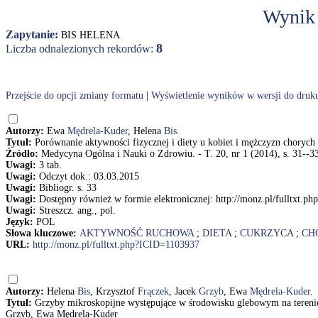
Wynik
Zapytanie:
BIS HELENA
8
Liczba odnalezionych rekordów:
Przejście do opcji zmiany formatu
|
Wyświetlenie wyników w wersji do druk
Autorzy:
Ewa
Mędrela-Kuder
, Helena
Bis
.
Tytuł:
Porównanie aktywności fizycznej i diety u kobiet i mężczyzn chorych
Źródło:
Medycyna Ogólna i Nauki o Zdrowiu. - T. 20, nr 1 (2014), s. 31--3
Uwagi:
3 tab.
Uwagi:
Odczyt dok.: 03.03.2015
Uwagi:
Bibliogr. s. 33
Uwagi:
Dostępny również w formie elektronicznej: http://monz.pl/fulltxt.
Uwagi:
Streszcz. ang., pol.
Język:
POL
Słowa kluczowe:
AKTYWNOŚĆ RUCHOWA
;
DIETA
;
CUKRZYCA
;
CH
URL:
http://monz.pl/fulltxt.php?ICID=1103937
Autorzy:
Helena
Bis
, Krzysztof
Frączek
, Jacek
Grzyb
, Ewa
Mędrela-Kuder
.
Tytuł:
Grzyby mikroskopijne występujące w środowisku glebowym na terenie
Grzyb, Ewa Mędrela-Kuder