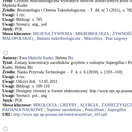
Tytuł:
Czystość mikrobiologiczna wybranych owoców dostarczonych przez i
Mędrela-Kuder
Źródło:
Bromatologia i Chemia Toksykologiczna. - T. 44, nr 3 (2011), s. 70
Uwagi:
1 ryc.
Uwagi:
Bibliogr. s. 705
Uwagi:
Streszcz. ang., pol.
Język:
POL
Słowa kluczowe:
HIGIENA ŻYWIENIA
;
MIKROBIOLOGIA
;
ŻYWNOŚ
MAŁOPOLSKIE)
;
Badania mikrobiologiczne
;
Mikroflora
;
Plac targowy
Autorzy:
Ewa
Mędrela-Kuder
, Helena
Bis
.
Tytuł:
Zmiany koncentracji zarodników grzybów z rodzajów Aspergillus i P
Kuder, Helena Bis
Źródło:
Nauka Przyroda Technologie. - T. 4, z. 6 (2010), s. [103--110]
Uwagi:
4 ryc.
Uwagi:
Odczyt dok.: 13.05.2011
Uwagi:
Bibliogr. s. 109-110
Uwagi:
Dostępny również w formie elektronicznej: http://www.npt.up-pozna
Uwagi:
Streszcz. pol., ang.
Język:
POL
Słowa kluczowe:
MIKOLOGIA
;
GRZYBY
;
ALERGIA
;
ZANIECZYSZCZ
BADANIA NAUKOWE
;
Stężenie zarodników
;
Penicillium
;
Aspergillus
URL:
http://www.npt.up-poznan.net/tom4/zeszyt6/art_103.pdf