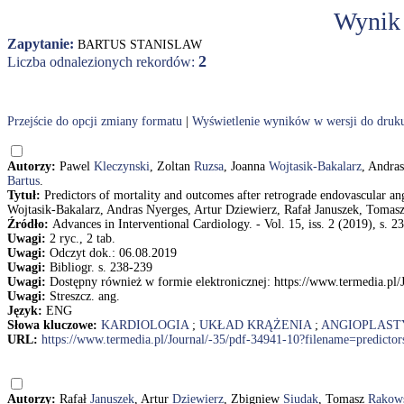
Wynik
Zapytanie:
BARTUS STANISLAW
2
Liczba odnalezionych rekordów:
Przejście do opcji zmiany formatu
|
Wyświetlenie wyników w wersji do druk
Autorzy:
Pawel
Kleczynski
, Zoltan
Ruzsa
, Joanna
Wojtasik-Bakalarz
, Andra
Bartus
.
Tytuł:
Predictors of mortality and outcomes after retrograde endovascular ang
Wojtasik-Bakalarz, Andras Nyerges, Artur Dziewierz, Rafał Januszek, Tomas
Źródło:
Advances in Interventional Cardiology. - Vol. 15, iss. 2 (2019), s. 2
Uwagi:
2 ryc., 2 tab.
Uwagi:
Odczyt dok.: 06.08.2019
Uwagi:
Bibliogr. s. 238-239
Uwagi:
Dostępny również w formie elektronicznej: https://www.termedia.pl/
Uwagi:
Streszcz. ang.
Język:
ENG
Słowa kluczowe:
KARDIOLOGIA
;
UKŁAD KRĄŻENIA
;
ANGIOPLAST
URL:
https://www.termedia.pl/Journal/-35/pdf-34941-10?filename=predictor
Autorzy:
Rafał
Januszek
, Artur
Dziewierz
, Zbigniew
Siudak
, Tomasz
Rakow