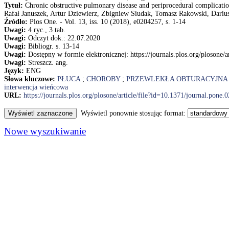
Tytuł:
Chronic obstructive pulmonary disease and periprocedural complicatio
Rafał Januszek, Artur Dziewierz, Zbigniew Siudak, Tomasz Rakowski, Dariu
Źródło:
Plos One. - Vol. 13, iss. 10 (2018), e0204257, s. 1-14
Uwagi:
4 ryc., 3 tab.
Uwagi:
Odczyt dok.: 22.07.2020
Uwagi:
Bibliogr. s. 13-14
Uwagi:
Dostępny w formie elektronicznej: https://journals.plos.org/plosone
Uwagi:
Streszcz. ang.
Język:
ENG
Słowa kluczowe:
PŁUCA
;
CHOROBY
;
PRZEWLEKŁA OBTURACYJNA
interwencja wieńcowa
URL:
https://journals.plos.org/plosone/article/file?id=10.1371/journal.pon
Wyświetl ponownie stosując format:
Nowe wyszukiwanie