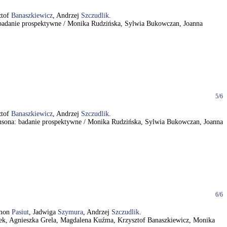
ztof
Banaszkiewicz
, Andrzej
Szczudlik
.
 - badanie prospektywne / Monika Rudzińska, Sylwia Bukowczan, Joanna
5/6
ztof
Banaszkiewicz
, Andrzej
Szczudlik
.
rkinsona: badanie prospektywne / Monika Rudzińska, Sylwia Bukowczan, Joanna
6/6
ymon
Pasiut
, Jadwiga
Szymura
, Andrzej
Szczudlik
.
 Mirek, Agnieszka Grela, Magdalena Kuźma, Krzysztof Banaszkiewicz, Monika