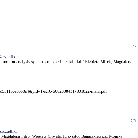
1/6
Szczudlik
.
nal motion analysis system: an experimental trial / Elżbieta Mirek, Magdalena
4b69d53115ce56b8a4&pid=1-s2.0-S0028384317301822-main.pdf
2/6
Szczudlik
.
ek, Magdalena Filip, Wiesław Chwała, Krzysztof Banaszkiewicz, Monika