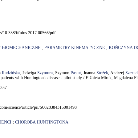
les/10.3389/fnins.2017.00566/pdf
 BIOMECHANICZNE
;
PARAMETRY KINEMATYCZNE
;
KOŃCZYNA D
a
Rudzińska
, Jadwiga
Szymura
, Szymon
Pasiut
, Joanna
Stożek
, Andrzej
Szczud
 patients with Huntington's disease - pilot study / Elżbieta Mirek, Magdalen
-357
.com/science/article/pii/S0028384315001498
JENCI
;
CHOROBA HUNTINGTONA