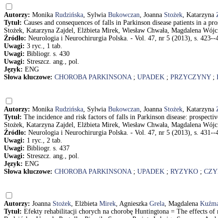
Autorzy:
Monika
Rudzińska
, Sylwia
Bukowczan
, Joanna
Stożek
, Katarzyna
Tytuł:
Causes and consequences of falls in Parkinson disease patients in a
Stożek, Katarzyna Zajdel, Elżbieta Mirek, Wiesław Chwała, Magdalena Wójci
Źródło:
Neurologia i Neurochirurgia Polska. - Vol. 47, nr 5 (2013), s. 423--
Uwagi:
3 ryc., 1 tab.
Uwagi:
Bibliogr. s. 430
Uwagi:
Streszcz. ang., pol.
Język:
ENG
Słowa kluczowe:
CHOROBA PARKINSONA
;
UPADEK
;
PRZYCZYNY
;
Autorzy:
Monika
Rudzińska
, Sylwia
Bukowczan
, Joanna
Stożek
, Katarzyna
Tytuł:
The incidence and risk factors of falls in Parkinson disease: prosp
Stożek, Katarzyna Zajdel, Elżbieta Mirek, Wiesław Chwała, Magdalena Wójci
Źródło:
Neurologia i Neurochirurgia Polska. - Vol. 47, nr 5 (2013), s. 431--
Uwagi:
1 ryc., 2 tab.
Uwagi:
Bibliogr. s. 437
Uwagi:
Streszcz. ang., pol.
Język:
ENG
Słowa kluczowe:
CHOROBA PARKINSONA
;
UPADEK
;
RYZYKO
;
CZY
Autorzy:
Joanna
Stożek
, Elżbieta
Mirek
, Agnieszka
Grela
, Magdalena
Kuźm
Tytuł:
Efekty rehabilitacji chorych na chorobę Huntingtona = The effects of