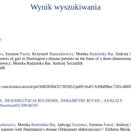
Wynik wyszukiwania
u
ra
, Szymon
Pasiut
, Krzysztof
Banaszkiewicz
, Monika
Rudzińska Bar
, Andrzej
meters of gait in Huntington's disease patients on the basis of a three-dimensio
iewicz, Monika Rudzińska Bar, Andrzej Szczudlik
-580
irect.com/science/article/pii/S0028384317301822/pdfft?md5=b100d96ec7201c
A
;
REHABILITACJA RUCHOWA
;
PARAMETRY RUCHU
;
ANALIZA
le/download/61399/46595
szkiewicz
, Monika
Rudzińska-Bar
, Jadwiga
Szymura
, Szymon
Pasiut
, Andrzej
in patients with Huntington's disease [Dokument elektroniczny] / Elżbieta Mir