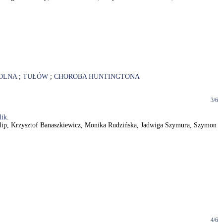
OLNA
;
TUŁÓW
;
CHOROBA HUNTINGTONA
3/6
lik
.
a Filip, Krzysztof Banaszkiewicz, Monika Rudzińska, Jadwiga Szymura, Szymon
4/6