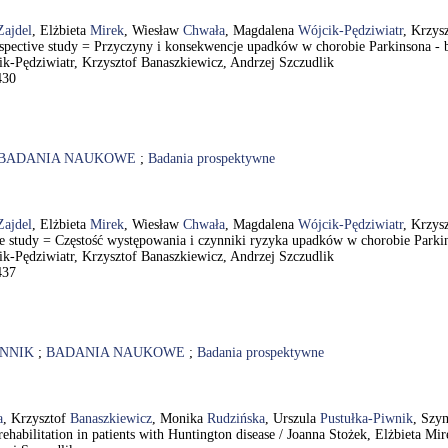
Zajdel
, Elżbieta
Mirek
, Wiesław
Chwała
, Magdalena
Wójcik-Pędziwiatr
, Krzys
 prospective study = Przyczyny i konsekwencje upadków w chorobie Parkinsona
k-Pędziwiatr, Krzysztof Banaszkiewicz, Andrzej Szczudlik
430
BADANIA NAUKOWE
;
Badania prospektywne
Zajdel
, Elżbieta
Mirek
, Wiesław
Chwała
, Magdalena
Wójcik-Pędziwiatr
, Krzys
ective study = Częstość występowania i czynniki ryzyka upadków w chorobie Pa
k-Pędziwiatr, Krzysztof Banaszkiewicz, Andrzej Szczudlik
437
NNIK
;
BADANIA NAUKOWE
;
Badania prospektywne
a
, Krzysztof
Banaszkiewicz
, Monika
Rudzińska
, Urszula
Pustułka-Piwnik
, Sz
 rehabilitation in patients with Huntington disease / Joanna Stożek, Elżbieta