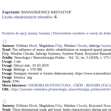
Zapytanie:
BANASZKIEWICZ KRZYSZTOF
6
Liczba odnalezionych rekordów:
Przejście do opcji zmiany formatu
|
Wyświetlenie wyników w wersji do druk
Autorzy:
Elżbieta
Mirek
, Magdalena
Filip
, Wiesław
Chwała
, Jadwiga
Szymu
Tytuł:
The influence of motor ability rehabilitation on temporal-spatial para
Filip, Wiesław Chwała, Jadwiga Szymura, Szymon Pasiut, Krzysztof Banaszk
Źródło:
Neurologia i Neurochirurgia Polska. - Vol. 52, iss. 5 (2018), s. 575
Uwagi:
2 tab.
Uwagi:
Odczyt dok.: 01.03.2019
Uwagi:
Bibliogr. s. 579-580
Uwagi:
Dostępny również w formie elektronicznej: https://www.scienced
Uwagi:
Streszcz. ang.
Język:
ENG
Słowa kluczowe:
CHOROBA HUNTINGTONA
;
CHÓD
;
REHABILITACJ
URL:
https://journals.viamedica.pl/neurologia_neurochirurgia_polska/artic
Autorzy:
Elżbieta
Mirek
, Magdalena
Filip
, Wiesław
Chwała
, Krzysztof
Bana
Tytuł:
Three-dimensional trunk and lower limbs characteristics during gait 