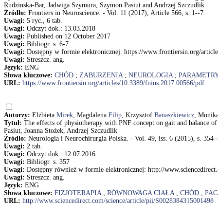
Rudzinska-Bar, Jadwiga Szymura, Szymon Pasiut and Andrzej Szczudlik
Źródło:
Frontiers in Neuroscience. - Vol. 11 (2017), Article 566, s. 1--7
Uwagi:
5 ryc., 6 tab.
Uwagi:
Odczyt dok.: 13.03.2018
Uwagi:
Published on 12 October 2017
Uwagi:
Bibliogr. s. 6-7
Uwagi:
Dostępny w formie elektronicznej: https://www.frontiersin.org/artic
Uwagi:
Streszcz. ang.
Język:
ENG
Słowa kluczowe:
CHÓD
;
ZABURZENIA
;
NEUROLOGIA
;
PARAMETRY
URL:
https://www.frontiersin.org/articles/10.3389/fnins.2017.00566/pdf
Autorzy:
Elżbieta
Mirek
, Magdalena
Filip
, Krzysztof
Banaszkiewicz
, Monik
Tytuł:
The effects of physiotherapy with PNF concept on gait and balance of
Pasiut, Joanna Stożek, Andrzej Szczudlik
Źródło:
Neurologia i Neurochirurgia Polska. - Vol. 49, iss. 6 (2015), s. 354-
Uwagi:
2 tab.
Uwagi:
Odczyt dok.: 12.07.2016
Uwagi:
Bibliogr. s. 357
Uwagi:
Dostępny również w formie elektronicznej: http://www.sciencedirect
Uwagi:
Streszcz. ang.
Język:
ENG
Słowa kluczowe:
FIZJOTERAPIA
;
RÓWNOWAGA CIAŁA
;
CHÓD
;
PAC
URL:
http://www.sciencedirect.com/science/article/pii/S0028384315001498