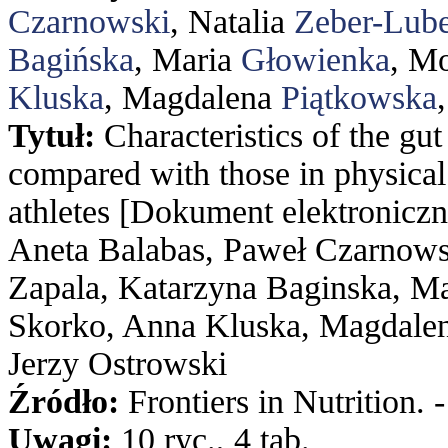
Czarnowski
, Natalia
Zeber-Lub
Bagińska
, Maria
Głowienka
, M
Kluska
, Magdalena
Piątkowska
Tytuł:
Characteristics of the gu
compared with those in physical
athletes [Dokument elektroniczn
Aneta Balabas, Paweł Czarnowsk
Zapala, Katarzyna Baginska, M
Skorko, Anna Kluska, Magdalen
Jerzy Ostrowski
Źródło:
Frontiers in Nutrition. 
Uwagi:
10 ryc., 4 tab.