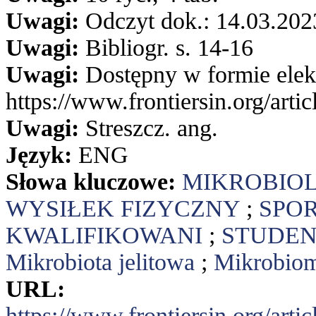
Uwagi:
Odczyt dok.: 14.03.202
Uwagi:
Bibliogr. s. 14-16
Uwagi:
Dostępny w formie elek
https://www.frontiersin.org/art
Uwagi:
Streszcz. ang.
Język:
ENG
Słowa kluczowe:
MIKROBIO
WYSIŁEK FIZYCZNY
;
SPO
KWALIFIKOWANI
;
STUDEN
Mikrobiota jelitowa
;
Mikrobio
URL:
https://www.frontiersin.org/art