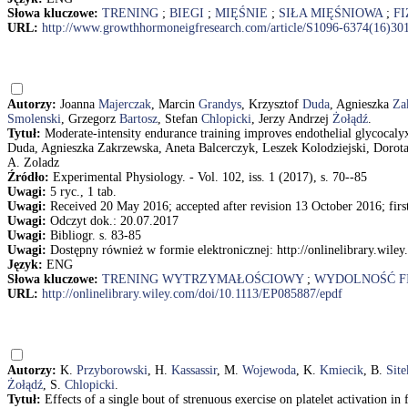
Słowa kluczowe:
TRENING
;
BIEGI
;
MIĘŚNIE
;
SIŁA MIĘŚNIOWA
;
F
URL:
http://www.growthhormoneigfresearch.com/article/S1096-6374(16)30
Autorzy:
Joanna
Majerczak
, Marcin
Grandys
, Krzysztof
Duda
, Agnieszka
Za
Smolenski
, Grzegorz
Bartosz
, Stefan
Chlopicki
, Jerzy Andrzej
Żołądź
.
Tytuł:
Moderate-intensity endurance training improves endothelial glycocaly
Duda, Agnieszka Zakrzewska, Aneta Balcerczyk, Leszek Kolodziejski, Dorota
A. Zoladz
Źródło:
Experimental Physiology. - Vol. 102, iss. 1 (2017), s. 70--85
Uwagi:
5 ryc., 1 tab.
Uwagi:
Received 20 May 2016; accepted after revision 13 October 2016; firs
Uwagi:
Odczyt dok.: 20.07.2017
Uwagi:
Bibliogr. s. 83-85
Uwagi:
Dostępny również w formie elektronicznej: http://onlinelibrary.wil
Język:
ENG
Słowa kluczowe:
TRENING WYTRZYMAŁOŚCIOWY
;
WYDOLNOŚĆ F
URL:
http://onlinelibrary.wiley.com/doi/10.1113/EP085887/epdf
Autorzy:
K.
Przyborowski
, H.
Kassassir
, M.
Wojewoda
, K.
Kmiecik
, B.
Site
Żołądź
, S.
Chlopicki
.
Tytuł:
Effects of a single bout of strenuous exercise on platelet activatio