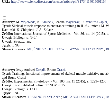
URL:
http://www.sciencedirect.com/science/article/pii/S1734114015001164
Autorzy:
M.
Wojewoda
, K.
Kmiecik
, Joanna
Majerczak
, R.
Ventura-Clapier
,
Tytuł:
Skeletal muscle response to endurance training in IL-6-/- mice / M. 
Kaminski, S. Chlopicki, J. A. Zoladz
Źródło:
International Journal of Sports Medicine. - Vol. 36, no. 14 (2015), 
Uwagi:
Bibliogr. s. [b.d.]
Uwagi:
Streszcz. ang.
Język:
ENG
Słowa kluczowe:
MIĘŚNIE SZKIELETOWE
;
WYSIŁEK FIZYCZNY
;
R
Autorzy:
Jerzy Andrzej
Żołądź
, Bruno
Grassi
.
Tytuł:
Training: functional improvements of skeletal muscle oxidative metab
and Bruno Grassi
Źródło:
Experimental Physiology. - Vol. 100, iss. 11 (2015), s. 1229--1230
Uwagi:
First published online: 17 NOV 2015
Uwagi:
Bibliogr. s. 1230
Język:
ENG
Słowa kluczowe:
TRENING FIZYCZNY
;
METABOLIZM TLENOWY
;
M