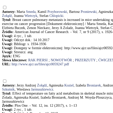
Autorzy:
Marta
Smeda
, Kamil
Przyborowski
, Bartosz
Proniewski
, Agnieszk
Żołądź
, Joanna
Wietrzyk
, Stefan
Chlopicki
.
Tytuł:
Breast cancer pulmonary metastasis is increased in mice undertaking spo
exercise on cancer progression [Dokument elektroniczny] / Marta Smeda, Ka
Elzbieta Buczek, Zenon Nieckarz, Jerzy A Zoladz, Joanna Wietrzyk, Stefan C
Źródło:
American Journal of Cancer Research. - Vol. 7, nr 9 (2017), s. 1926
Uwagi:
4 ryc., 1 tab.
Uwagi:
Odczyt dok.: 14.10.2017
Uwagi:
Bibliogr. s. 1934-1936
Uwagi:
Dostępny w formie elektronicznej: http://www.ajcr.us/files/ajcr0059
Uwagi:
Streszcz. ang.
Język:
ENG
Słowa kluczowe:
RAK PIERSI
;
NOWOTWÓR
;
PRZERZUTY
;
ĆWICZE
URL:
http://www.ajcr.us/files/ajcr0059247.pdf
Autorzy:
Jerzy Andrzej
Żołądź
, Agnieszka
Koziel
, Izabela
Broniarek
, Andrz
Szkutnik
, Wieslawa
Jarmuszkiewicz
.
Tytuł:
Effect of temperature on fatty acid metabolism in skeletal muscle mit
Zoladz, Agnieszka Koziel, Izabela Broniarek, Andrzej M. Woyda-Ploszczyca,
Jarmuszkiewicz
Źródło:
Plos One. - Vol. 12, iss. 12 (2017), s. 1--13
Uwagi:
2 ryc., 1 tab.