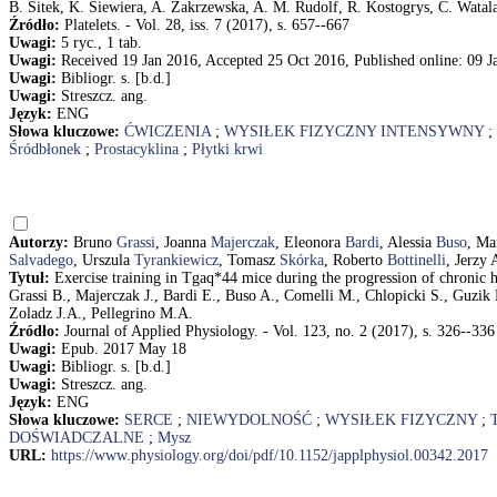
B. Sitek, K. Siewiera, A. Zakrzewska, A. M. Rudolf, R. Kostogrys, C. Watala
Źródło:
Platelets. - Vol. 28, iss. 7 (2017), s. 657--667
Uwagi:
5 ryc., 1 tab.
Uwagi:
Received 19 Jan 2016, Accepted 25 Oct 2016, Published online: 09 J
Uwagi:
Bibliogr. s. [b.d.]
Uwagi:
Streszcz. ang.
Język:
ENG
Słowa kluczowe:
ĆWICZENIA
;
WYSIŁEK FIZYCZNY INTENSYWNY
;
Śródbłonek
;
Prostacyklina
;
Płytki krwi
Autorzy:
Bruno
Grassi
, Joanna
Majerczak
, Eleonora
Bardi
, Alessia
Buso
, Ma
Salvadego
, Urszula
Tyrankiewicz
, Tomasz
Skórka
, Roberto
Bottinelli
, Jerzy
Tytuł:
Exercise training in Tgaq*44 mice during the progression of chronic he
Grassi B., Majerczak J., Bardi E., Buso A., Comelli M., Chlopicki S., Guzik 
Zoladz J.A., Pellegrino M.A.
Źródło:
Journal of Applied Physiology. - Vol. 123, no. 2 (2017), s. 326--336
Uwagi:
Epub. 2017 May 18
Uwagi:
Bibliogr. s. [b.d.]
Uwagi:
Streszcz. ang.
Język:
ENG
Słowa kluczowe:
SERCE
;
NIEWYDOLNOŚĆ
;
WYSIŁEK FIZYCZNY
;
DOŚWIADCZALNE
;
Mysz
URL:
https://www.physiology.org/doi/pdf/10.1152/japplphysiol.00342.2017