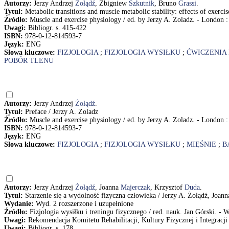
Autorzy:
Jerzy Andrzej
Żołądź
, Zbigniew
Szkutnik
, Bruno
Grassi
.
Tytuł:
Metabolic transitions and muscle metabolic stability: effects of exerc
Źródło:
Muscle and exercise physiology / ed. by Jerzy A. Zoladz. - London : 
Uwagi:
Bibliogr. s. 415-422
ISBN:
978-0-12-814593-7
Język:
ENG
Słowa kluczowe:
FIZJOLOGIA
;
FIZJOLOGIA WYSIŁKU
;
ĆWICZENIA
POBÓR TLENU
Autorzy:
Jerzy Andrzej
Żołądź
.
Tytuł:
Preface / Jerzy A. Zoladz
Źródło:
Muscle and exercise physiology / ed. by Jerzy A. Zoladz. - London 
ISBN:
978-0-12-814593-7
Język:
ENG
Słowa kluczowe:
FIZJOLOGIA
;
FIZJOLOGIA WYSIŁKU
;
MIĘŚNIE
;
B
Autorzy:
Jerzy Andrzej
Żołądź
, Joanna
Majerczak
, Krzysztof
Duda
.
Tytuł:
Starzenie się a wydolność fizyczna człowieka / Jerzy A. Żołądź, Joan
Wydanie:
Wyd. 2 rozszerzone i uzupełnione
Źródło:
Fizjologia wysiłku i treningu fizycznego / red. nauk. Jan Górski. 
Uwagi:
Rekomendacja Komitetu Rehabilitacji, Kultury Fizycznej i Integracj
Uwagi:
Bibliogr. s. 178