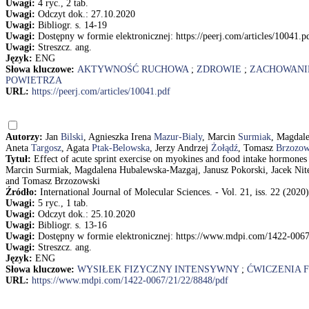
Uwagi:
4 ryc., 2 tab.
Uwagi:
Odczyt dok.: 27.10.2020
Uwagi:
Bibliogr. s. 14-19
Uwagi:
Dostępny w formie elektronicznej: https://peerj.com/articles/10041.p
Uwagi:
Streszcz. ang.
Język:
ENG
Słowa kluczowe:
AKTYWNOŚĆ RUCHOWA
;
ZDROWIE
;
ZACHOWANI
POWIETRZA
URL:
https://peerj.com/articles/10041.pdf
Autorzy:
Jan
Bilski
, Agnieszka Irena
Mazur-Bialy
, Marcin
Surmiak
, Magdal
Aneta
Targosz
, Agata
Ptak-Belowska
, Jerzy Andrzej
Żołądź
, Tomasz
Brzozow
Tytuł:
Effect of acute sprint exercise on myokines and food intake hormones
Marcin Surmiak, Magdalena Hubalewska-Mazgaj, Janusz Pokorski, Jacek Nite
and Tomasz Brzozowski
Źródło:
International Journal of Molecular Sciences. - Vol. 21, iss. 22 (2020)
Uwagi:
5 ryc., 1 tab.
Uwagi:
Odczyt dok.: 25.10.2020
Uwagi:
Bibliogr. s. 13-16
Uwagi:
Dostępny w formie elektronicznej: https://www.mdpi.com/1422-0067
Uwagi:
Streszcz. ang.
Język:
ENG
Słowa kluczowe:
WYSIŁEK FIZYCZNY INTENSYWNY
;
ĆWICZENIA 
URL:
https://www.mdpi.com/1422-0067/21/22/8848/pdf