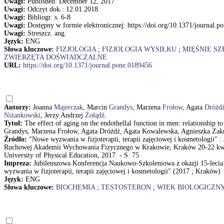
Uwagi:
Published: December 12, 2017
Uwagi:
Odczyt dok.: 12.01.2018
Uwagi:
Bibliogr. s. 6-8
Uwagi:
Dostępny w formie elektronicznej: https://doi.org/10.1371/journal.
Uwagi:
Streszcz. ang.
Język:
ENG
Słowa kluczowe:
FIZJOLOGIA
;
FIZJOLOGIA WYSIŁKU
;
MIĘŚNIE S
ZWIERZĘTA DOŚWIADCZALNE
URL:
https://doi.org/10.1371/journal.pone.0189456
Autorzy:
Joanna
Majerczak
, Marcin
Grandys
, Marzena
Frołow
, Agata
Dróżd
Niżankowski
, Jerzy Andrzej
Żołądź
.
Tytuł:
The effect of aging on the endothellal function in men: relationship t
Grandys, Marzena Frołow, Agata Dróżdż, Agata Kowalewska, Agnieszka Zakrz
Źródło:
"Nowe wyzwania w fizjoterapii, terapii zajęciowej i kosmetologii" 
Ruchowej Akademii Wychowania Fizycznego w Krakowie, Kraków 20-22 kwietn
University of Physical Education, 2017. - S. 75
Impreza:
Jubileuszowa Konferencja Naukowo-Szkoleniowa z okazji 15-lec
wyzwania w fizjoterapii, terapii zajęciowej i kosmetologii" (2017 ; Kraków)
Język:
ENG
Słowa kluczowe:
BIOCHEMIA
;
TESTOSTERON
;
WIEK BIOLOGICZN