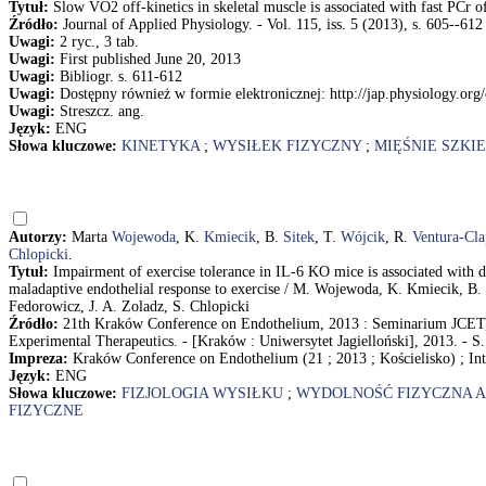
Tytuł:
Slow VO2 off-kinetics in skeletal muscle is associated with fast PCr o
Źródło:
Journal of Applied Physiology. - Vol. 115, iss. 5 (2013), s. 605--612
Uwagi:
2 ryc., 3 tab.
Uwagi:
First published June 20, 2013
Uwagi:
Bibliogr. s. 611-612
Uwagi:
Dostępny również w formie elektronicznej: http://jap.physiology.org/
Uwagi:
Streszcz. ang.
Język:
ENG
Słowa kluczowe:
KINETYKA
;
WYSIŁEK FIZYCZNY
;
MIĘŚNIE SZKI
Autorzy:
Marta
Wojewoda
, K.
Kmiecik
, B.
Sitek
, T.
Wójcik
, R.
Ventura-Cla
Chlopicki
.
Tytuł:
Impairment of exercise tolerance in IL-6 KO mice is associated with de
maladaptive endothelial response to exercise / M. Wojewoda, K. Kmiecik, B.
Fedorowicz, J. A. Zoladz, S. Chlopicki
Źródło:
21th Kraków Conference on Endothelium, 2013 : Seminarium JCET, 13
Experimental Therapeutics. - [Kraków : Uniwersytet Jagielloński], 2013. - S.
Impreza:
Kraków Conference on Endothelium (21 ; 2013 ; Kościelisko) ; Int
Język:
ENG
Słowa kluczowe:
FIZJOLOGIA WYSIŁKU
;
WYDOLNOŚĆ FIZYCZNA 
FIZYCZNE