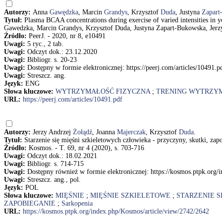
Autorzy:
Anna
Gawędzka
, Marcin
Grandys
, Krzysztof
Duda
, Justyna
Zapart
Tytuł:
Plasma BCAA concentrations during exercise of varied intensities in 
Gawedzka, Marcin Grandys, Krzysztof Duda, Justyna Zapart-Bukowska, Jerz
Źródło:
PeerJ. - 2020, nr 8, e10491
Uwagi:
5 ryc., 2 tab.
Uwagi:
Odczyt dok.: 23.12.2020
Uwagi:
Bibliogr. s. 20-23
Uwagi:
Dostępny w formie elektronicznej: https://peerj.com/articles/10491.p
Uwagi:
Streszcz. ang.
Język:
ENG
Słowa kluczowe:
WYTRZYMAŁOŚĆ FIZYCZNA
;
TRENING WYTRZY
URL:
https://peerj.com/articles/10491.pdf
Autorzy:
Jerzy Andrzej
Żołądź
, Joanna
Majerczak
, Krzysztof
Duda
.
Tytuł:
Starzenie się mięśni szkieletowych człowieka - przyczyny, skutki, za
Źródło:
Kosmos. - T. 69, nr 4 (2020), s. 703-716
Uwagi:
Odczyt dok.: 18.02.2021
Uwagi:
Bibliogr. s. 714-715
Uwagi:
Dostępny również w formie elektronicznej: https://kosmos.ptpk.org/
Uwagi:
Streszcz. ang., pol.
Język:
POL
Słowa kluczowe:
MIĘŚNIE
;
MIĘŚNIE SZKIELETOWE
;
STARZENIE S
ZAPOBIEGANIE
;
Sarkopenia
URL:
https://kosmos.ptpk.org/index.php/Kosmos/article/view/2742/2642