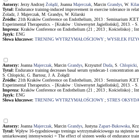
Autorzy:
Jerzy Andrzej
Żołądź
, Joanna
Majerczak
, Marcin
Grandys
, W.
Kila
Tytuł:
Endurance training-induced improvement in exercise tolerance in relatio
Zoladz, J. Majerczak, M. Grandys, W. Kilarski
Źródło:
21th Kraków Conference on Endothelium, 2013 : Seminarium JCET, 13
Experimental Therapeutics. - [Kraków : Uniwersytet Jagielloński], 2013. - S.
Impreza:
Kraków Conference on Endothelium (21 ; 2013 ; Kościelisko) ; Int
Język:
ENG
Słowa kluczowe:
TRENING WYTRZYMAŁOŚCIOWY
;
WYSIŁEK FIZY
Autorzy:
Joanna
Majerczak
, Marcin
Grandys
, Krzysztof
Duda
, S.
Chlopicki
,
Tytuł:
Endurance training decreases basal serum syndecan-1 concentration an
S. Chlopicki, G. Bartosz, J. A. Żołądź
Źródło:
21th Kraków Conference on Endothelium, 2013 : Seminarium JCET, 13
Experimental Therapeutics. - [Kraków : Uniwersytet Jagielloński], 2013. - S.
Impreza:
Kraków Conference on Endothelium (21 ; 2013 ; Kościelisko) ; Int
Język:
ENG
Słowa kluczowe:
TRENING WYTRZYMAŁOŚCIOWY
;
STRES OKSYD
Autorzy:
Joanna
Majerczak
, Marcin
Grandys
, Justyna
Zapart-Bukowska
, Kr
Tytuł:
Wpływ 16-tygodniowego treningu wytrzymałościowego na stężenie woln
umiarkowanej intensywności = The effect of sixteen weeks of endurance train