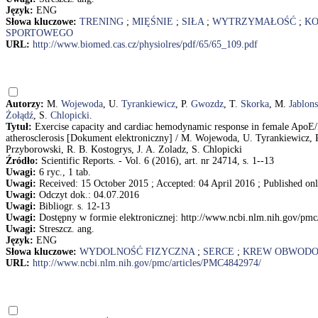
Język:
ENG
Słowa kluczowe:
TRENING
;
MIĘŚNIE
;
SIŁA
;
WYTRZYMAŁOŚĆ
;
KO
SPORTOWEGO
URL:
http://www.biomed.cas.cz/physiolres/pdf/65/65_109.pdf
Autorzy:
M.
Wojewoda
, U.
Tyrankiewicz
, P.
Gwozdz
, T.
Skorka
, M.
Jablon
Żołądź
, S.
Chlopicki
.
Tytuł:
Exercise capacity and cardiac hemodynamic response in female ApoE/
atherosclerosis [Dokument elektroniczny] / M. Wojewoda, U. Tyrankiewicz, P
Przyborowski, R. B. Kostogrys, J. A. Zoladz, S. Chlopicki
Źródło:
Scientific Reports. - Vol. 6 (2016), art. nr 24714, s. 1--13
Uwagi:
6 ryc., 1 tab.
Uwagi:
Received: 15 October 2015 ; Accepted: 04 April 2016 ; Published onl
Uwagi:
Odczyt dok.: 04.07.2016
Uwagi:
Bibliogr. s. 12-13
Uwagi:
Dostępny w formie elektronicznej: http://www.ncbi.nlm.nih.gov/pm
Uwagi:
Streszcz. ang.
Język:
ENG
Słowa kluczowe:
WYDOLNOŚĆ FIZYCZNA
;
SERCE
;
KREW OBWOD
URL:
http://www.ncbi.nlm.nih.gov/pmc/articles/PMC4842974/