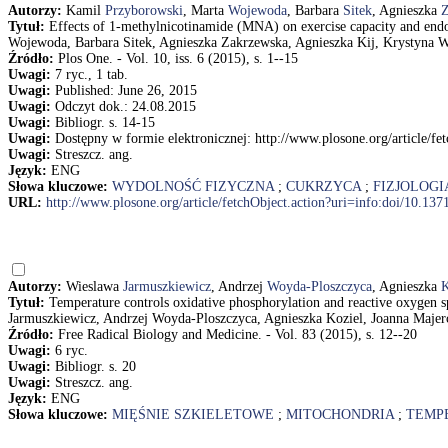
Autorzy:
Kamil
Przyborowski
, Marta
Wojewoda
, Barbara
Sitek
, Agnieszka
Z
Tytuł:
Effects of 1-methylnicotinamide (MNA) on exercise capacity and endo
Wojewoda, Barbara Sitek, Agnieszka Zakrzewska, Agnieszka Kij, Krystyna Wa
Źródło:
Plos One. - Vol. 10, iss. 6 (2015), s. 1--15
Uwagi:
7 ryc., 1 tab.
Uwagi:
Published: June 26, 2015
Uwagi:
Odczyt dok.: 24.08.2015
Uwagi:
Bibliogr. s. 14-15
Uwagi:
Dostępny w formie elektronicznej: http://www.plosone.org/article/f
Uwagi:
Streszcz. ang.
Język:
ENG
Słowa kluczowe:
WYDOLNOŚĆ FIZYCZNA
;
CUKRZYCA
;
FIZJOLOGI
URL:
http://www.plosone.org/article/fetchObject.action?uri=info:doi/10.1
Autorzy:
Wieslawa
Jarmuszkiewicz
, Andrzej
Woyda-Ploszczyca
, Agnieszka
K
Tytuł:
Temperature controls oxidative phosphorylation and reactive oxygen s
Jarmuszkiewicz, Andrzej Woyda-Ploszczyca, Agnieszka Koziel, Joanna Majerc
Źródło:
Free Radical Biology and Medicine. - Vol. 83 (2015), s. 12--20
Uwagi:
6 ryc.
Uwagi:
Bibliogr. s. 20
Uwagi:
Streszcz. ang.
Język:
ENG
Słowa kluczowe:
MIĘŚNIE SZKIELETOWE
;
MITOCHONDRIA
;
TEMP