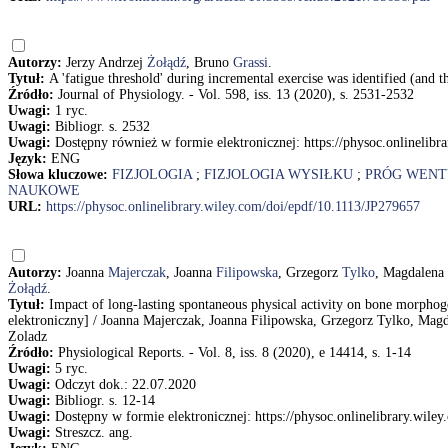
Autorzy:
Jerzy Andrzej
Żołądź
, Bruno
Grassi
.
Tytuł:
A 'fatigue threshold' during incremental exercise was identified (and 
Źródło:
Journal of Physiology. - Vol. 598, iss. 13 (2020), s. 2531-2532
Uwagi:
1 ryc.
Uwagi:
Bibliogr. s. 2532
Uwagi:
Dostępny również w formie elektronicznej: https://physoc.onlinelib
Język:
ENG
Słowa kluczowe:
FIZJOLOGIA
;
FIZJOLOGIA WYSIŁKU
;
PRÓG WENT
NAUKOWE
URL:
https://physoc.onlinelibrary.wiley.com/doi/epdf/10.1113/JP279657
Autorzy:
Joanna
Majerczak
, Joanna
Filipowska
, Grzegorz
Tylko
, Magdalena
Żołądź
.
Tytuł:
Impact of long-lasting spontaneous physical activity on bone morphoge
elektroniczny] / Joanna Majerczak, Joanna Filipowska, Grzegorz Tylko, Magd
Zoladz
Źródło:
Physiological Reports. - Vol. 8, iss. 8 (2020), e 14414, s. 1-14
Uwagi:
5 ryc.
Uwagi:
Odczyt dok.: 22.07.2020
Uwagi:
Bibliogr. s. 12-14
Uwagi:
Dostępny w formie elektronicznej: https://physoc.onlinelibrary.wil
Uwagi:
Streszcz. ang.