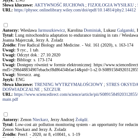
Język:
ENG
Słowa kluczowe:
AKTYWNOŚĆ RUCHOWA
;
FIZJOLOGIA WYSIŁKU
;
URL:
https://physoc.onlinelibrary.wiley.com/doi/epdf/10.14814/phy2.14412
Autorzy:
Wieslawa
Jarmuszkiewicz
, Karolina
Dominiak
, Lukasz
Galganski
,
Tytuł:
Lung mitochondria adaptation to endurance training in rats / Wiesla
Joanna Majerczak, Jerzy A. Zoladz
Źródło:
Free Radical Biology and Medicine. - Vol. 161 (2020), s. 163-174
Uwagi:
9 ryc., 1 tab.
Uwagi:
Odczyt dok.: 27.10.2020
Uwagi:
Bibliogr. s. 173-174
Uwagi:
Dostępny również w formie elektronicznej: https://www.sciencedirec
md5=298d48834907ebacbcf8d86434bfae14&pid=1-s2.0-S0891584920312855
Uwagi:
Streszcz. ang.
Język:
ENG
Słowa kluczowe:
TRENING WYTRZYMAŁOŚCIOWY
;
STRES OKSYD
DOŚWIADCZALNE
;
SZCZUR
URL:
https://www.sciencedirect.com/science/article/pii/S089158492031
main.pdf
Autorzy:
Zenon
Nieckarz
, Jerzy Andrzej
Żołądź
.
Tytuł:
Low-cost air pollution monitoring system - an opportunity for reducing
Zenon Nieckarz and Jerzy A. Zoladz
Źródło:
PeerJ. - 2020, nr 8, e10041, s. 1-19