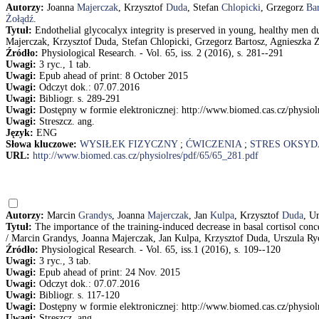
Autorzy:
Joanna
Majerczak
, Krzysztof
Duda
, Stefan
Chlopicki
, Grzegorz
Bar
Żołądź
.
Tytuł:
Endothelial glycocalyx integrity is preserved in young, healthy men d
Majerczak, Krzysztof Duda, Stefan Chlopicki, Grzegorz Bartosz, Agnieszka 
Źródło:
Physiological Research. - Vol. 65, iss. 2 (2016), s. 281--291
Uwagi:
3 ryc., 1 tab.
Uwagi:
Epub ahead of print: 8 October 2015
Uwagi:
Odczyt dok.: 07.07.2016
Uwagi:
Bibliogr. s. 289-291
Uwagi:
Dostępny w formie elektronicznej: http://www.biomed.cas.cz/physiol
Uwagi:
Streszcz. ang.
Język:
ENG
Słowa kluczowe:
WYSIŁEK FIZYCZNY
;
ĆWICZENIA
;
STRES OKSYD
URL:
http://www.biomed.cas.cz/physiolres/pdf/65/65_281.pdf
Autorzy:
Marcin
Grandys
, Joanna
Majerczak
, Jan
Kulpa
, Krzysztof
Duda
, U
Tytuł:
The importance of the training-induced decrease in basal cortisol c
/ Marcin Grandys, Joanna Majerczak, Jan Kulpa, Krzysztof Duda, Urszula Ryc
Źródło:
Physiological Research. - Vol. 65, iss.1 (2016), s. 109--120
Uwagi:
3 ryc., 3 tab.
Uwagi:
Epub ahead of print: 24 Nov. 2015
Uwagi:
Odczyt dok.: 07.07.2016
Uwagi:
Bibliogr. s. 117-120
Uwagi:
Dostępny w formie elektronicznej: http://www.biomed.cas.cz/physiol
Uwagi:
Streszcz. ang.