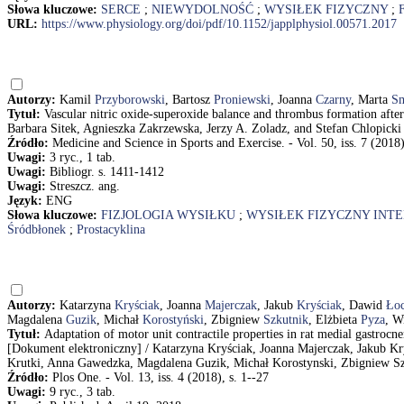
Słowa kluczowe:
SERCE
;
NIEWYDOLNOŚĆ
;
WYSIŁEK FIZYCZNY
;
URL:
https://www.physiology.org/doi/pdf/10.1152/japplphysiol.00571.2017
Autorzy:
Kamil
Przyborowski
, Bartosz
Proniewski
, Joanna
Czarny
, Marta
S
Tytuł:
Vascular nitric oxide-superoxide balance and thrombus formation afte
Barbara Sitek, Agnieszka Zakrzewska, Jerzy A. Zoladz, and Stefan Chlopicki
Źródło:
Medicine and Science in Sports and Exercise. - Vol. 50, iss. 7 (2018
Uwagi:
3 ryc., 1 tab.
Uwagi:
Bibliogr. s. 1411-1412
Uwagi:
Streszcz. ang.
Język:
ENG
Słowa kluczowe:
FIZJOLOGIA WYSIŁKU
;
WYSIŁEK FIZYCZNY INT
Śródbłonek
;
Prostacyklina
Autorzy:
Katarzyna
Kryściak
, Joanna
Majerczak
, Jakub
Kryściak
, Dawid
Łoc
Magdalena
Guzik
, Michał
Korostyński
, Zbigniew
Szkutnik
, Elżbieta
Pyza
, W
Tytuł:
Adaptation of motor unit contractile properties in rat medial gastrocn
[Dokument elektroniczny] / Katarzyna Kryściak, Joanna Majerczak, Jakub 
Krutki, Anna Gawedzka, Magdalena Guzik, Michał Korostynski, Zbigniew Szk
Źródło:
Plos One. - Vol. 13, iss. 4 (2018), s. 1--27
Uwagi:
9 ryc., 3 tab.