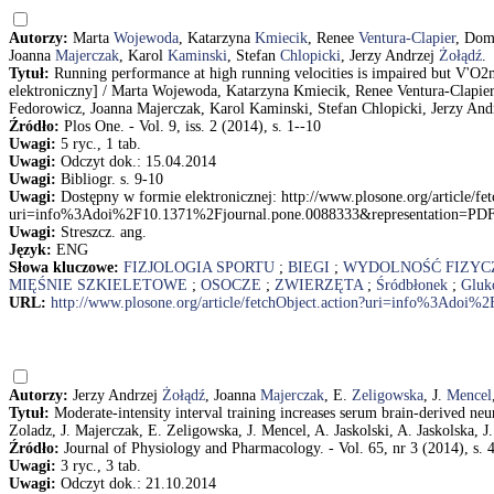
Autorzy:
Marta
Wojewoda
, Katarzyna
Kmiecik
, Renee
Ventura-Clapier
, Dom
Joanna
Majerczak
, Karol
Kaminski
, Stefan
Chlopicki
, Jerzy Andrzej
Żołądź
.
Tytuł:
Running performance at high running velocities is impaired but V'O2m
elektroniczny] / Marta Wojewoda, Katarzyna Kmiecik, Renee Ventura-Clapier
Fedorowicz, Joanna Majerczak, Karol Kaminski, Stefan Chlopicki, Jerzy And
Źródło:
Plos One. - Vol. 9, iss. 2 (2014), s. 1--10
Uwagi:
5 ryc., 1 tab.
Uwagi:
Odczyt dok.: 15.04.2014
Uwagi:
Bibliogr. s. 9-10
Uwagi:
Dostępny w formie elektronicznej: http://www.plosone.org/article/fet
uri=info%3Adoi%2F10.1371%2Fjournal.pone.0088333&representation=PD
Uwagi:
Streszcz. ang.
Język:
ENG
Słowa kluczowe:
FIZJOLOGIA SPORTU
;
BIEGI
;
WYDOLNOŚĆ FIZYC
MIĘŚNIE SZKIELETOWE
;
OSOCZE
;
ZWIERZĘTA
;
Śródbłonek
;
Gluk
URL:
http://www.plosone.org/article/fetchObject.action?uri=info%3Adoi
Autorzy:
Jerzy Andrzej
Żołądź
, Joanna
Majerczak
, E.
Zeligowska
, J.
Mencel
Tytuł:
Moderate-intensity interval training increases serum brain-derived neur
Zoladz, J. Majerczak, E. Zeligowska, J. Mencel, A. Jaskolski, A. Jaskolska, J
Źródło:
Journal of Physiology and Pharmacology. - Vol. 65, nr 3 (2014), s. 
Uwagi:
3 ryc., 3 tab.
Uwagi:
Odczyt dok.: 21.10.2014