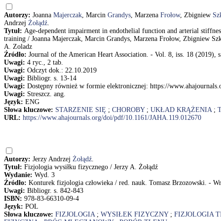
Autorzy:
Joanna
Majerczak
, Marcin
Grandys
, Marzena
Frołow
, Zbigniew
Sz
Andrzej
Żołądź
.
Tytuł:
Age-dependent impairment in endothelial function and arterial stiffness
training / Joanna Majerczak, Marcin Grandys, Marzena Frołow, Zbigniew Szk
A. Zoladz
Źródło:
Journal of the American Heart Association. - Vol. 8, iss. 18 (2019), s
Uwagi:
4 ryc., 2 tab.
Uwagi:
Odczyt dok.: 22.10.2019
Uwagi:
Bibliogr. s. 13-14
Uwagi:
Dostępny również w formie elektronicznej: https://www.ahajournal
Uwagi:
Streszcz. ang.
Język:
ENG
Słowa kluczowe:
STARZENIE SIĘ
;
CHOROBY
;
UKŁAD KRĄŻENIA
;
URL:
https://www.ahajournals.org/doi/pdf/10.1161/JAHA.119.012670
Autorzy:
Jerzy Andrzej
Żołądź
.
Tytuł:
Fizjologia wysiłku fizycznego / Jerzy A. Żołądź
Wydanie:
Wyd. 3
Źródło:
Konturek fizjologia człowieka / red. nauk. Tomasz Brzozowski. - Wro
Uwagi:
Bibliogr. s. 842-843
ISBN:
978-83-66310-09-4
Język:
POL
Słowa kluczowe:
FIZJOLOGIA
;
WYSIŁEK FIZYCZNY
;
FIZJOLOGIA 