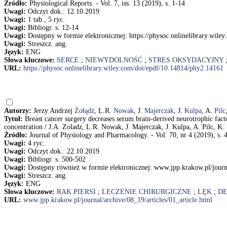
Źródło:
Physiological Reports. - Vol. 7, iss. 13 (2019), s. 1-14
Uwagi:
Odczyt dok.: 12.10.2019
Uwagi:
1 tab., 5 ryc.
Uwagi:
Bibliogr. s. 12-14
Uwagi:
Dostępny w formie elektronicznej: https://physoc.onlinelibrary.wil
Uwagi:
Streszcz. ang.
Język:
ENG
Słowa kluczowe:
SERCE
;
NIEWYDOLNOŚĆ
;
STRES OKSYDACYJNY
URL:
https://physoc.onlinelibrary.wiley.com/doi/epdf/10.14814/phy2.14161
Autorzy:
Jerzy Andrzej
Żołądź
, L.R.
Nowak
, J.
Majerczak
, J.
Kulpa
, A.
Pilc
Tytuł:
Breast cancer surgery decreases serum brain-derived neurotrophic fact
concentration / J.A. Zoladz, L.R. Nowak, J. Majerczak, J. Kulpa, A. Pilc, K
Źródło:
Journal of Physiology and Pharmacology. - Vol. 70, nr 4 (2019), s.
Uwagi:
4 ryc.
Uwagi:
Odczyt dok.: 22.10.2019
Uwagi:
Bibliogr. s. 500-502
Uwagi:
Dostępny również w formie elektronicznej: www.jpp.krakow.pl/journa
Uwagi:
Streszcz. ang.
Język:
ENG
Słowa kluczowe:
RAK PIERSI
;
LECZENIE CHIRURGICZNE
;
LĘK
;
DE
URL:
www.jpp.krakow.pl/journal/archive/08_19/articles/01_article.html