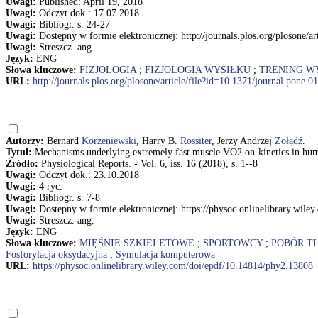
Uwagi:
Published: April 19, 2018
Uwagi:
Odczyt dok.: 17.07.2018
Uwagi:
Bibliogr. s. 24-27
Uwagi:
Dostępny w formie elektronicznej: http://journals.plos.org/plosone/
Uwagi:
Streszcz. ang.
Język:
ENG
Słowa kluczowe:
FIZJOLOGIA
;
FIZJOLOGIA WYSIŁKU
;
TRENING W
URL:
http://journals.plos.org/plosone/article/file?id=10.1371/journal.pone
Autorzy:
Bernard
Korzeniewski
, Harry B.
Rossiter
, Jerzy Andrzej
Żołądź
.
Tytuł:
Mechanisms underlying extremely fast muscle VO2 on-kinetics in hum
Źródło:
Physiological Reports. - Vol. 6, iss. 16 (2018), s. 1--8
Uwagi:
Odczyt dok.: 23.10.2018
Uwagi:
4 ryc.
Uwagi:
Bibliogr. s. 7-8
Uwagi:
Dostępny w formie elektronicznej: https://physoc.onlinelibrary.wil
Uwagi:
Streszcz. ang.
Język:
ENG
Słowa kluczowe:
MIĘŚNIE SZKIELETOWE
;
SPORTOWCY
;
POBÓR T
Fosforylacja oksydacyjna
;
Symulacja komputerowa
URL:
https://physoc.onlinelibrary.wiley.com/doi/epdf/10.14814/phy2.13808