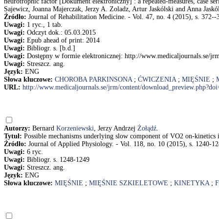
neurotrophic factor [Dokument elektroniczny] : a repeated-measures, case se
Sajewicz, Joanna Majerczak, Jerzy A. Zoladz, Artur Jaskólski and Anna Jaskó
Źródło:
Journal of Rehabilitation Medicine. - Vol. 47, no. 4 (2015), s. 372--
Uwagi:
1 ryc., 1 tab.
Uwagi:
Odczyt dok.: 05.03.2015
Uwagi:
Epub ahead of print: 2014
Uwagi:
Bibliogr. s. [b.d.]
Uwagi:
Dostępny w formie elektronicznej: http://www.medicaljournals.se/
Uwagi:
Streszcz. ang.
Język:
ENG
Słowa kluczowe:
CHOROBA PARKINSONA
;
ĆWICZENIA
;
MIĘŚNIE
;
URL:
http://www.medicaljournals.se/jrm/content/download_preview.php?d
Autorzy:
Bernard
Korzeniewski
, Jerzy Andrzej
Żołądź
.
Tytuł:
Possible mechanisms underlying slow component of VO2 on-kinetics i
Źródło:
Journal of Applied Physiology. - Vol. 118, no. 10 (2015), s. 1240-1
Uwagi:
6 ryc.
Uwagi:
Bibliogr. s. 1248-1249
Uwagi:
Streszcz. ang.
Język:
ENG
Słowa kluczowe:
MIĘŚNIE
;
MIĘŚNIE SZKIELETOWE
;
KINETYKA
;
F