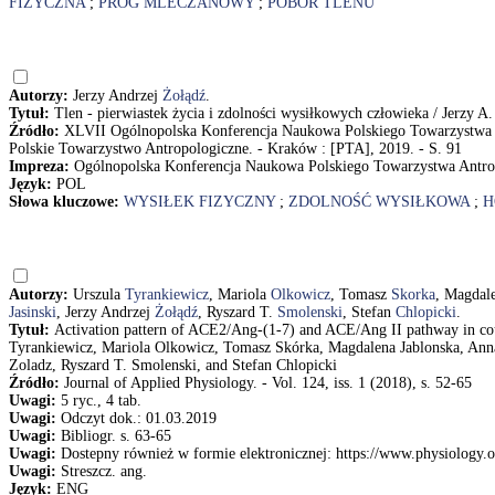
FIZYCZNA
;
PRÓG MLECZANOWY
;
POBÓR TLENU
Autorzy:
Jerzy Andrzej
Żołądź
.
Tytuł:
Tlen - pierwiastek życia i zdolności wysiłkowych człowieka / Jerzy A
Źródło:
XLVII Ogólnopolska Konferencja Naukowa Polskiego Towarzystwa An
Polskie Towarzystwo Antropologiczne. - Kraków : [PTA], 2019. - S. 91
Impreza:
Ogólnopolska Konferencja Naukowa Polskiego Towarzystwa Antrop
Język:
POL
Słowa kluczowe:
WYSIŁEK FIZYCZNY
;
ZDOLNOŚĆ WYSIŁKOWA
;
H
Autorzy:
Urszula
Tyrankiewicz
, Mariola
Olkowicz
, Tomasz
Skorka
, Magdal
Jasinski
, Jerzy Andrzej
Żołądź
, Ryszard T.
Smolenski
, Stefan
Chlopicki
.
Tytuł:
Activation pattern of ACE2/Ang-(1-7) and ACE/Ang II pathway in cour
Tyrankiewicz, Mariola Olkowicz, Tomasz Skórka, Magdalena Jablonska, Anna 
Zoladz, Ryszard T. Smolenski, and Stefan Chlopicki
Źródło:
Journal of Applied Physiology. - Vol. 124, iss. 1 (2018), s. 52-65
Uwagi:
5 ryc., 4 tab.
Uwagi:
Odczyt dok.: 01.03.2019
Uwagi:
Bibliogr. s. 63-65
Uwagi:
Dostepny również w formie elektronicznej: https://www.physiology.o
Uwagi:
Streszcz. ang.
Język:
ENG