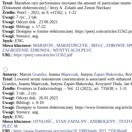
Tytuł:
Marathon race performance increases the amount of particulate matter d
[Dokument elektroniczny] / Jerzy A. Zoladz and Zenon Nieckarz
Źródło:
PeerJ. - 2021, nr 9, e11562, s. 1-22
Uwagi:
7 ryc., 2 tab.
Uwagi:
Odczyt dok.: 23.06.2021
Uwagi:
Bibliogr. s. 17-22
Uwagi:
Dostępny w formie elektronicznej: https://peerj.com/articles/11562.p
Uwagi:
Streszcz. ang.
Język:
ENG
Słowa kluczowe:
MARATON
;
MARATOŃCZYK
;
BIEGI
;
ZDROWIE S
ZAGROŻENIE ZDROWIA
;
WENTYLACJA PŁUC
URL:
https://peerj.com/articles/11562.pdf
Autorzy:
Marcin
Grandys
, Joanna
Majerczak
, Justyna
Zapart-Bukowska
, Kr
Tytuł:
Lowered serum testosterone concentration is associated with enhance
Grandys, Joanna Majerczak, Justyna Zapart-Bukowska, Krzysztof Duda, Jan 
Źródło:
Frontiers in Endocrinology. - Vol. 12 (2022), art. 735638, s. 1-11
Uwagi:
3 tab., 2 ryc.
Uwagi:
Odczyt dok.: 26.01.2023
Uwagi:
Bibliogr. s. 9-10
Uwagi:
Dostępny w formie elektronicznej: https://www.frontiersin.org/artic
Uwagi:
Streszcz. ang.
Język:
ENG
Słowa kluczowe:
OTYŁOŚĆ
;
STAN ZAPALNY
;
ANDROGENY
;
TEST
PŁEĆ M.
URL:
https://www.frontiersin.org/articles/10.3389/fendo.2021.735638/pdf