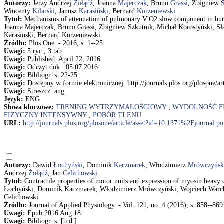
Autorzy:
Jerzy Andrzej
Żołądź
, Joanna
Majerczak
, Bruno
Grassi
, Zbigniew
Wincenty
Kilarski
, Janusz
Karasiński
, Bernard
Korzeniewski
.
Tytuł:
Mechanisms of attenuation of pulmonary V'O2 slow component in huma
Joanna Majerczak, Bruno Grassi, Zbigniew Szkutnik, Michał Korostyński, S
Karasinski, Bernard Korzeniewski
Źródło:
Plos One. - 2016, s. 1--25
Uwagi:
5 ryc., 3 tab.
Uwagi:
Published: April 22, 2016
Uwagi:
Odczyt dok.: 05.07.2016
Uwagi:
Bibliogr. s. 22-25
Uwagi:
Dostępny w formie elektronicznej: http://journals.plos.org/plosone
Uwagi:
Streszcz. ang.
Język:
ENG
Słowa kluczowe:
TRENING WYTRZYMAŁOŚCIOWY
;
WYDOLNOŚĆ F
FIZYCZNY INTENSYWNY
;
POBÓR TLENU
URL:
http://journals.plos.org/plosone/article/asset?id=10.1371%2Fjournal
Autorzy:
Dawid
Łochyński
, Dominik
Kaczmarek
, Włodzimierz
Mrówczyńsk
Andrzej
Żołądź
, Jan
Celichowski
.
Tytuł:
Contractile properties of motor units and expression of myosin heavy ch
Łochyński, Dominik Kaczmarek, Włodzimierz Mrówczyński, Wojciech Warchoł,
Celichowski
Źródło:
Journal of Applied Physiology. - Vol. 121, no. 4 (2016), s. 858--869
Uwagi:
Epub 2016 Aug 18.
Uwagi:
Bibliogr. s. [b.d.]