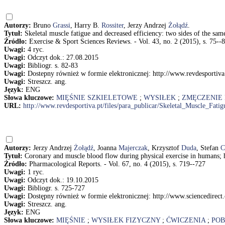
Autorzy:
Bruno
Grassi
, Harry B.
Rossiter
, Jerzy Andrzej
Żołądź
.
Tytuł:
Skeletal muscle fatigue and decreased efficiency: two sides of the sam
Źródło:
Exercise & Sport Sciences Reviews. - Vol. 43, no. 2 (2015), s. 75--
Uwagi:
4 ryc.
Uwagi:
Odczyt dok.: 27.08.2015
Uwagi:
Bibliogr. s. 82-83
Uwagi:
Dostepny również w formie elektronicznej: http://www.revdesportiva
Uwagi:
Streszcz. ang.
Język:
ENG
Słowa kluczowe:
MIĘŚNIE SZKIELETOWE
;
WYSIŁEK
;
ZMĘCZENIE 
URL:
http://www.revdesportiva.pt/files/para_publicar/Skeletal_Muscle_Fat
Autorzy:
Jerzy Andrzej
Żołądź
, Joanna
Majerczak
, Krzysztof
Duda
, Stefan
C
Tytuł:
Coronary and muscle blood flow during physical exercise in humans; h
Źródło:
Pharmacological Reports. - Vol. 67, no. 4 (2015), s. 719--727
Uwagi:
1 ryc.
Uwagi:
Odczyt dok.: 19.10.2015
Uwagi:
Bibliogr. s. 725-727
Uwagi:
Dostępny również w formie elektronicznej: http://www.sciencedirect
Uwagi:
Streszcz. ang.
Język:
ENG
Słowa kluczowe:
MIĘŚNIE
;
WYSIŁEK FIZYCZNY
;
ĆWICZENIA
;
POB