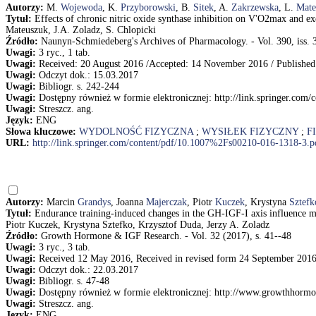
Autorzy:
M.
Wojewoda
, K.
Przyborowski
, B.
Sitek
, A.
Zakrzewska
, L.
Mate
Tytuł:
Effects of chronic nitric oxide synthase inhibition on V'O2max and e
Mateuszuk, J.A. Zoladz, S. Chlopicki
Źródło:
Naunyn-Schmiedeberg's Archives of Pharmacology. - Vol. 390, iss. 3
Uwagi:
3 ryc., 1 tab.
Uwagi:
Received: 20 August 2016 /Accepted: 14 November 2016 / Published
Uwagi:
Odczyt dok.: 15.03.2017
Uwagi:
Bibliogr. s. 242-244
Uwagi:
Dostępny również w formie elektronicznej: http://link.springer.co
Uwagi:
Streszcz. ang.
Język:
ENG
Słowa kluczowe:
WYDOLNOŚĆ FIZYCZNA
;
WYSIŁEK FIZYCZNY
;
F
URL:
http://link.springer.com/content/pdf/10.1007%2Fs00210-016-1318-3.p
Autorzy:
Marcin
Grandys
, Joanna
Majerczak
, Piotr
Kuczek
, Krystyna
Sztefk
Tytuł:
Endurance training-induced changes in the GH-IGF-I axis influence m
Piotr Kuczek, Krystyna Sztefko, Krzysztof Duda, Jerzy A. Zoladz
Źródło:
Growth Hormone & IGF Research. - Vol. 32 (2017), s. 41--48
Uwagi:
3 ryc., 3 tab.
Uwagi:
Received 12 May 2016, Received in revised form 24 September 201
Uwagi:
Odczyt dok.: 22.03.2017
Uwagi:
Bibliogr. s. 47-48
Uwagi:
Dostępny również w formie elektronicznej: http://www.growthhormo
Uwagi:
Streszcz. ang.
Język:
ENG