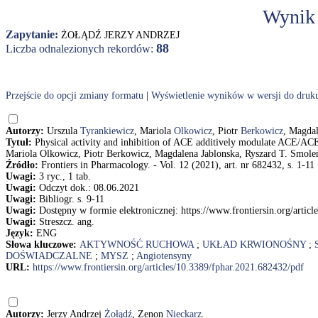
Wynik
Zapytanie:
ŻOŁĄDŹ JERZY ANDRZEJ
88
Liczba odnalezionych rekordów:
Przejście do opcji zmiany formatu
|
Wyświetlenie wyników w wersji do druk
Autorzy:
Urszula
Tyrankiewicz
, Mariola
Olkowicz
, Piotr
Berkowicz
, Magda
Tytuł:
Physical activity and inhibition of ACE additively modulate ACE/ACE-
Mariola Olkowicz, Piotr Berkowicz, Magdalena Jablonska, Ryszard T. Smolen
Źródło:
Frontiers in Pharmacology. - Vol. 12 (2021), art. nr 682432, s. 1-11
Uwagi:
3 ryc., 1 tab.
Uwagi:
Odczyt dok.: 08.06.2021
Uwagi:
Bibliogr. s. 9-11
Uwagi:
Dostępny w formie elektronicznej: https://www.frontiersin.org/artic
Uwagi:
Streszcz. ang.
Język:
ENG
Słowa kluczowe:
AKTYWNOŚĆ RUCHOWA
;
UKŁAD KRWIONOŚNY
;
DOŚWIADCZALNE
;
MYSZ
;
Angiotensyny
URL:
https://www.frontiersin.org/articles/10.3389/fphar.2021.682432/pdf
Autorzy:
Jerzy Andrzej
Żołądź
, Zenon
Nieckarz
.