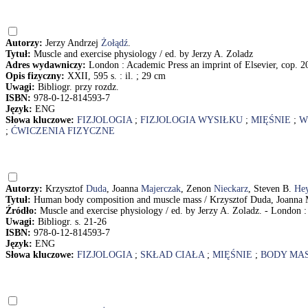
Autorzy:
Jerzy Andrzej
Żołądź
.
Tytuł:
Muscle and exercise physiology / ed. by Jerzy A. Zoladz
Adres wydawniczy:
London : Academic Press an imprint of Elsevier, cop. 2
Opis fizyczny:
XXII, 595 s. : il. ; 29 cm
Uwagi:
Bibliogr. przy rozdz.
ISBN:
978-0-12-814593-7
Język:
ENG
Słowa kluczowe:
FIZJOLOGIA
;
FIZJOLOGIA WYSIŁKU
;
MIĘŚNIE
;
W
;
ĆWICZENIA FIZYCZNE
Autorzy:
Krzysztof
Duda
, Joanna
Majerczak
, Zenon
Nieckarz
, Steven B.
Hey
Tytuł:
Human body composition and muscle mass / Krzysztof Duda, Joanna M
Źródło:
Muscle and exercise physiology / ed. by Jerzy A. Zoladz. - London : 
Uwagi:
Bibliogr. s. 21-26
ISBN:
978-0-12-814593-7
Język:
ENG
Słowa kluczowe:
FIZJOLOGIA
;
SKŁAD CIAŁA
;
MIĘŚNIE
;
BODY MAS