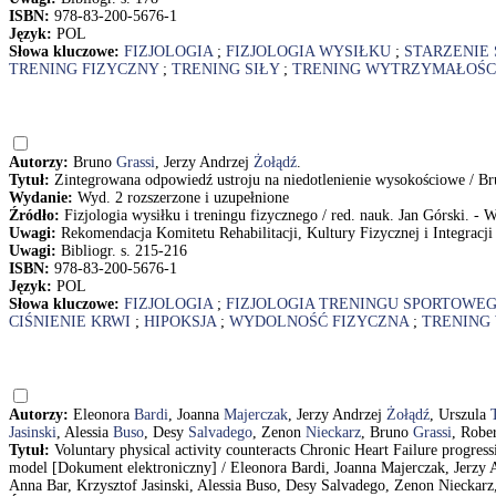
ISBN:
978-83-200-5676-1
Język:
POL
Słowa kluczowe:
FIZJOLOGIA
;
FIZJOLOGIA WYSIŁKU
;
STARZENIE 
TRENING FIZYCZNY
;
TRENING SIŁY
;
TRENING WYTRZYMAŁOŚ
Autorzy:
Bruno
Grassi
, Jerzy Andrzej
Żołądź
.
Tytuł:
Zintegrowana odpowiedź ustroju na niedotlenienie wysokościowe / Br
Wydanie:
Wyd. 2 rozszerzone i uzupełnione
Źródło:
Fizjologia wysiłku i treningu fizycznego / red. nauk. Jan Górski. 
Uwagi:
Rekomendacja Komitetu Rehabilitacji, Kultury Fizycznej i Integracj
Uwagi:
Bibliogr. s. 215-216
ISBN:
978-83-200-5676-1
Język:
POL
Słowa kluczowe:
FIZJOLOGIA
;
FIZJOLOGIA TRENINGU SPORTOWE
CIŚNIENIE KRWI
;
HIPOKSJA
;
WYDOLNOŚĆ FIZYCZNA
;
TRENING
Autorzy:
Eleonora
Bardi
, Joanna
Majerczak
, Jerzy Andrzej
Żołądź
, Urszula
Jasinski
, Alessia
Buso
, Desy
Salvadego
, Zenon
Nieckarz
, Bruno
Grassi
, Robe
Tytuł:
Voluntary physical activity counteracts Chronic Heart Failure progres
model [Dokument elektroniczny] / Eleonora Bardi, Joanna Majerczak, Jerzy 
Anna Bar, Krzysztof Jasinski, Alessia Buso, Desy Salvadego, Zenon Nieckarz,