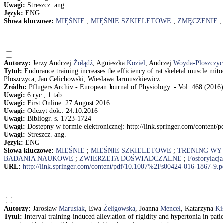
Uwagi:
Streszcz. ang.
Język:
ENG
Słowa kluczowe:
MIĘŚNIE
;
MIĘŚNIE SZKIELETOWE
;
ZMĘCZENIE
Autorzy:
Jerzy Andrzej
Żołądź
, Agnieszka
Koziel
, Andrzej
Woyda-Ploszczyc
Tytuł:
Endurance training increases the efficiency of rat skeletal muscle m
Ploszczyca, Jan Celichowski, Wieslawa Jarmuszkiewicz
Źródło:
Pflugers Archiv - European Journal of Physiology. - Vol. 468 (2016),
Uwagi:
6 ryc., 1 tab.
Uwagi:
First Online: 27 August 2016
Uwagi:
Odczyt dok.: 24.10.2016
Uwagi:
Bibliogr. s. 1723-1724
Uwagi:
Dostępny w formie elektronicznej: http://link.springer.com/conten
Uwagi:
Streszcz. ang.
Język:
ENG
Słowa kluczowe:
MIĘŚNIE
;
MIĘŚNIE SZKIELETOWE
;
TRENING W
BADANIA NAUKOWE
;
ZWIERZĘTA DOŚWIADCZALNE
;
Fosforylacj
URL:
http://link.springer.com/content/pdf/10.1007%2Fs00424-016-1867-9.p
Autorzy:
Jarosław
Marusiak
, Ewa
Żeligowska
, Joanna
Mencel
, Katarzyna
Ki
Tytuł:
Interval training-induced alleviation of rigidity and hypertonia in pat