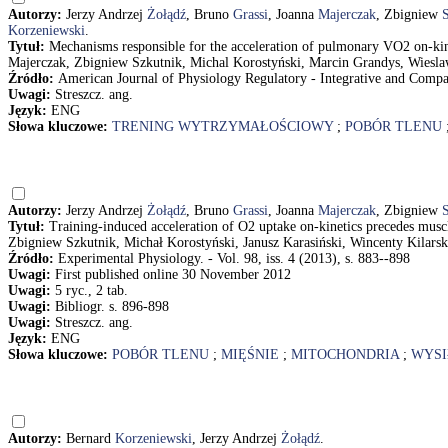
Autorzy:
Jerzy Andrzej
Żołądź
, Bruno
Grassi
, Joanna
Majerczak
, Zbigniew
Korzeniewski
.
Tytuł:
Mechanisms responsible for the acceleration of pulmonary VO2 on-kine
Majerczak, Zbigniew Szkutnik, Michal Korostyński, Marcin Grandys, Wiesl
Źródło:
American Journal of Physiology Regulatory - Integrative and Compara
Uwagi:
Streszcz. ang.
Język:
ENG
Słowa kluczowe:
TRENING WYTRZYMAŁOŚCIOWY
;
POBÓR TLENU
Autorzy:
Jerzy Andrzej
Żołądź
, Bruno
Grassi
, Joanna
Majerczak
, Zbigniew
Tytuł:
Training-induced acceleration of O2 uptake on-kinetics precedes musc
Zbigniew Szkutnik, Michał Korostyński, Janusz Karasiński, Wincenty Kilars
Źródło:
Experimental Physiology. - Vol. 98, iss. 4 (2013), s. 883--898
Uwagi:
First published online 30 November 2012
Uwagi:
5 ryc., 2 tab.
Uwagi:
Bibliogr. s. 896-898
Uwagi:
Streszcz. ang.
Język:
ENG
Słowa kluczowe:
POBÓR TLENU
;
MIĘŚNIE
;
MITOCHONDRIA
;
WYSI
Autorzy:
Bernard
Korzeniewski
, Jerzy Andrzej
Żołądź
.