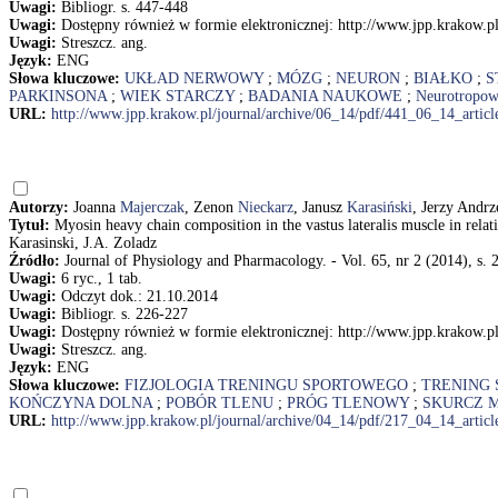
Uwagi:
Bibliogr. s. 447-448
Uwagi:
Dostępny również w formie elektronicznej: http://www.jpp.krakow.pl
Uwagi:
Streszcz. ang.
Język:
ENG
Słowa kluczowe:
UKŁAD NERWOWY
;
MÓZG
;
NEURON
;
BIAŁKO
;
S
PARKINSONA
;
WIEK STARCZY
;
BADANIA NAUKOWE
;
Neurotropow
URL:
http://www.jpp.krakow.pl/journal/archive/06_14/pdf/441_06_14_articl
Autorzy:
Joanna
Majerczak
, Zenon
Nieckarz
, Janusz
Karasiński
, Jerzy Andr
Tytuł:
Myosin heavy chain composition in the vastus lateralis muscle in relat
Karasinski, J.A. Zoladz
Źródło:
Journal of Physiology and Pharmacology. - Vol. 65, nr 2 (2014), s. 
Uwagi:
6 ryc., 1 tab.
Uwagi:
Odczyt dok.: 21.10.2014
Uwagi:
Bibliogr. s. 226-227
Uwagi:
Dostępny również w formie elektronicznej: http://www.jpp.krakow.pl
Uwagi:
Streszcz. ang.
Język:
ENG
Słowa kluczowe:
FIZJOLOGIA TRENINGU SPORTOWEGO
;
TRENING
KOŃCZYNA DOLNA
;
POBÓR TLENU
;
PRÓG TLENOWY
;
SKURCZ 
URL:
http://www.jpp.krakow.pl/journal/archive/04_14/pdf/217_04_14_articl