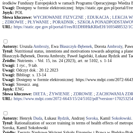
środków Funduszy Europejskich w ramach Programu Operacyjnego Wiedza E
Uwagi:
Dostępny w formie elektronicznej: https://static.zpe.gov.pl/p
Język:
POL
Słowa kluczowe:
WYCHOWANIE FIZYCZNE
;
EDUKACJA
;
LEKCJA W
;
ZDROWIE
;
PŁYWANIE
;
PORADNIK
;
SZKOŁA PONADPODSTAWO
URL:
https://static.zpe.gov.pl/portal/f/res/R1DH0HkKRleEH/16934885
Autorzy:
Urszula
Ambroży
, Ewa
Błaszczyk-Bębenek
, Dorota
Ambroży
, Paw
Tytuł:
Nutritional status, intentions and motivations towards adopting a pla
Błaszczyk-Bębenek, Dorota Ambroży, Paweł Jagielski, Łukasz Rydzik and T
Źródło:
Nutrients. - Vol. 15, iss. 24 (2023), art. nr 5102, s. 1-14
Uwagi:
1 ryc., 9 tab.
Uwagi:
Odczyt dok.: 20.12.2023
Uwagi:
Bibliogr. s. 13-14
Uwagi:
Dostępny w formie elektronicznej: https://www.mdpi.com/2072-664
Uwagi:
Streszcz. ang.
Język:
ENG
Słowa kluczowe:
DIETA
;
ŻYWIENIE
;
ZDROWIE
;
ZACHOWANIA ZD
URL:
https://www.mdpi.com/2072-6643/15/24/5102/pdf?version=17025325
Autorzy:
Henryk
Duda
, Łukasz
Rydzik
, Andrzej
Soroka
, Kamil
Sokołowski
.
Tytuł:
Rationalization of soccer training in terms of health effects of metrop
Soroka, Kamil Sokołowski
Źródło:
Zeszyty Naukowe Wyższej Szkoły Finansów i Prawa w Bielsku-Białej.