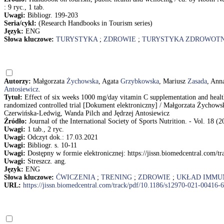
: 9 ryc., 1 tab.
Uwagi:
Bibliogr. 199-203
Seria/cykl:
(Research Handbooks in Tourism series)
Język:
ENG
Słowa kluczowe:
TURYSTYKA
;
ZDROWIE
;
TURYSTYKA ZDROWOT
Autorzy:
Małgorzata
Żychowska
, Agata
Grzybkowska
, Mariusz
Zasada
, An
Antosiewicz
.
Tytuł:
Effect of six weeks 1000 mg/day vitamin C supplementation and healt
randomized controlled trial [Dokument elektroniczny] / Małgorzata Życho
Czerwińska-Ledwig, Wanda Pilch and Jędrzej Antosiewicz
Źródło:
Journal of the International Society of Sports Nutrition. - Vol. 18 (20
Uwagi:
1 tab., 2 ryc.
Uwagi:
Odczyt dok.: 17.03.2021
Uwagi:
Bibliogr. s. 10-11
Uwagi:
Dostępny w formie elektronicznej: https://jissn.biomedcentral.com/
Uwagi:
Streszcz. ang.
Język:
ENG
Słowa kluczowe:
ĆWICZENIA
;
TRENING
;
ZDROWIE
;
UKŁAD IMMU
URL:
https://jissn.biomedcentral.com/track/pdf/10.1186/s12970-021-00416-6