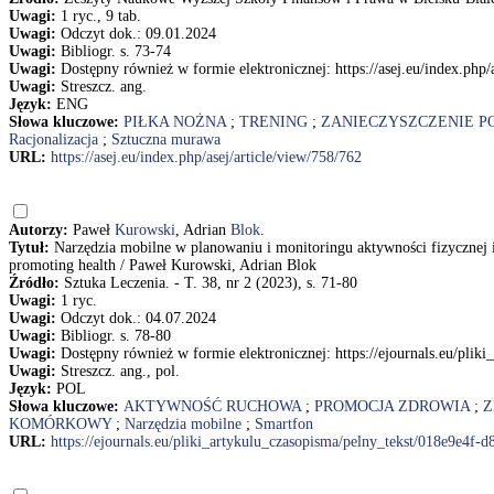
Uwagi:
1 ryc., 9 tab.
Uwagi:
Odczyt dok.: 09.01.2024
Uwagi:
Bibliogr. s. 73-74
Uwagi:
Dostępny również w formie elektronicznej: https://asej.eu/index.php/
Uwagi:
Streszcz. ang.
Język:
ENG
Słowa kluczowe:
PIŁKA NOŻNA
;
TRENING
;
ZANIECZYSZCZENIE P
Racjonalizacja
;
Sztuczna murawa
URL:
https://asej.eu/index.php/asej/article/view/758/762
Autorzy:
Paweł
Kurowski
, Adrian
Blok
.
Tytuł:
Narzędzia mobilne w planowaniu i monitoringu aktywności fizycznej i
promoting health / Paweł Kurowski, Adrian Blok
Źródło:
Sztuka Leczenia. - T. 38, nr 2 (2023), s. 71-80
Uwagi:
1 ryc.
Uwagi:
Odczyt dok.: 04.07.2024
Uwagi:
Bibliogr. s. 78-80
Uwagi:
Dostępny również w formie elektronicznej: https://ejournals.eu/pli
Uwagi:
Streszcz. ang., pol.
Język:
POL
Słowa kluczowe:
AKTYWNOŚĆ RUCHOWA
;
PROMOCJA ZDROWIA
;
Z
KOMÓRKOWY
;
Narzędzia mobilne
;
Smartfon
URL:
https://ejournals.eu/pliki_artykulu_czasopisma/pelny_tekst/018e9e4f