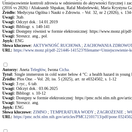
Umiejscowienie kontroli zdrowia w odniesieniu do aktywności fizycznej i 
(2016 vs 2026) / Aliaksandr Shpakau, Rafal Modzelewski, Maria Krystyna G
Źródło:
Medycyna Ogólna i Nauki o Zdrowiu. - Vol. 32, nr 2 (2026), s. 134
Uwagi:
3tab.
Uwagi:
Odczyt dok.: 14.01.2019
Uwagi:
Bibliogr. s. 140-141
Uwagi:
Dostępny również w formie elektronicznej: https://www.monz.pl/pd
Uwagi:
Streszcz. ang., pol.
Język:
ENG
Słowa kluczowe:
AKTYWNOŚĆ RUCHOWA
;
ZACHOWANIA ZDROWO
URL:
https://www.monz.pl/pdf-221446-141523?filename=Umiejscowienie-ko
Autorzy:
Aneta
Teległów
, Iwona
Cicha
.
Tytuł:
Single immersion in cold water below 4 °C: a health hazard in young
Źródło:
Plos One. - Vol. 20, iss. 5 (2025), art. nr e0324502, s. 1-12
Uwagi:
3 ryc., 6 tab.
Uwagi:
Odczyt dok.: 03.06.2025
Uwagi:
Bibliogr. s. 10-12
Uwagi:
Dostępny w formie elektronicznej: https://pmc.ncbi.nlm.nih.gov/ar
Uwagi:
Streszcz. ang.
Język:
ENG
Słowa kluczowe:
ZIMNO
;
TEMPERATURA WODY
;
ZAGROŻENIE
;
W
URL:
https://pmc.ncbi.nlm.nih.gov/articles/PMC12101713/pdf/pone.032450