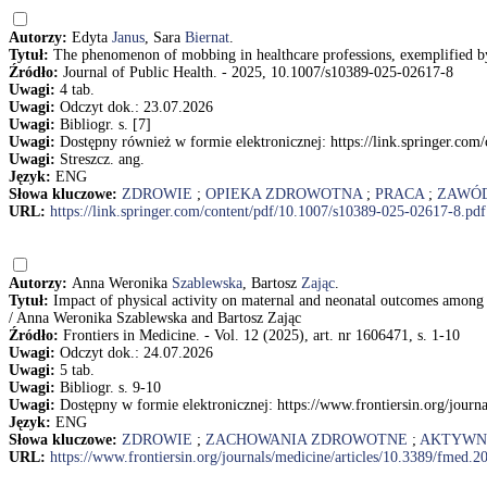
Autorzy:
Edyta
Janus
, Sara
Biernat
.
Tytuł:
The phenomenon of mobbing in healthcare professions, exemplified by 
Źródło:
Journal of Public Health. - 2025, 10.1007/s10389-025-02617-8
Uwagi:
4 tab.
Uwagi:
Odczyt dok.: 23.07.2026
Uwagi:
Bibliogr. s. [7]
Uwagi:
Dostępny również w formie elektronicznej: https://link.springer.co
Uwagi:
Streszcz. ang.
Język:
ENG
Słowa kluczowe:
ZDROWIE
;
OPIEKA ZDROWOTNA
;
PRACA
;
ZAWÓ
URL:
https://link.springer.com/content/pdf/10.1007/s10389-025-02617-8.pdf
Autorzy:
Anna Weronika
Szablewska
, Bartosz
Zając
.
Tytuł:
Impact of physical activity on maternal and neonatal outcomes among
/ Anna Weronika Szablewska and Bartosz Zając
Źródło:
Frontiers in Medicine. - Vol. 12 (2025), art. nr 1606471, s. 1-10
Uwagi:
Odczyt dok.: 24.07.2026
Uwagi:
5 tab.
Uwagi:
Bibliogr. s. 9-10
Uwagi:
Dostępny w formie elektronicznej: https://www.frontiersin.org/jour
Język:
ENG
Słowa kluczowe:
ZDROWIE
;
ZACHOWANIA ZDROWOTNE
;
AKTYWN
URL:
https://www.frontiersin.org/journals/medicine/articles/10.3389/fmed.