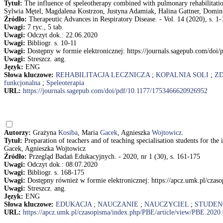
Tytuł:
The influence of speleotherapy combined with pulmonary rehabilitation
Sylwia Mętel, Magdalena Kostrzon, Justyna Adamiak, Halina Gattner, Domini
Źródło:
Therapeutic Advances in Respiratory Disease. - Vol. 14 (2020), s. 1-
Uwagi:
7 ryc., 5 tab.
Uwagi:
Odczyt dok.: 22.06.2020
Uwagi:
Bibliogr. s. 10-11
Uwagi:
Dostępny w formie elektronicznej: https://journals.sagepub.com/do
Uwagi:
Streszcz. ang.
Język:
ENG
Słowa kluczowe:
REHABILITACJA LECZNICZA
;
KOPALNIA SOLI
;
Z
funkcjonalna
;
Speleoterapia
URL:
https://journals.sagepub.com/doi/pdf/10.1177/1753466620926952
Autorzy:
Grażyna
Kosiba
, Maria
Gacek
, Agnieszka
Wojtowicz
.
Tytuł:
Preparation of teachers and of teaching specialisation students for th
Gacek, Agnieszka Wojtowicz
Źródło:
Przegląd Badań Edukacyjnych. - 2020, nr 1 (30), s. 161-175
Uwagi:
Odczyt dok.: 08.07.2020
Uwagi:
Bibliogr. s. 168-175
Uwagi:
Dostępny również w formie elektronicznej: https://apcz.umk.pl/cza
Uwagi:
Streszcz. ang.
Język:
ENG
Słowa kluczowe:
EDUKACJA
;
NAUCZANIE
;
NAUCZYCIEL
;
STUDEN
URL:
https://apcz.umk.pl/czasopisma/index.php/PBE/article/view/PBE.2020