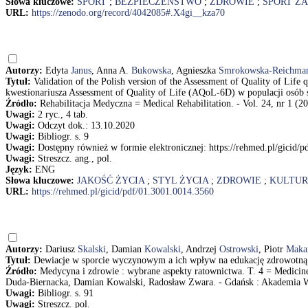
Słowa kluczowe:
SPORT
;
BEZPIECZEŃSTWO
;
ZDROWIE
;
SPORT Z
URL:
https://zenodo.org/record/4042085#.X4gi__kza70
Autorzy:
Edyta
Janus
, Anna A.
Bukowska
, Agnieszka
Smrokowska-Reichma
Tytuł:
Validation of the Polish version of the Assessment of Quality of Life
kwestionariusza Assessment of Quality of Life (AQoL-6D) w populacji osó
Źródło:
Rehabilitacja Medyczna = Medical Rehabilitation. - Vol. 24, nr 1 (20
Uwagi:
2 ryc., 4 tab.
Uwagi:
Odczyt dok.: 13.10.2020
Uwagi:
Bibliogr. s. 9
Uwagi:
Dostępny również w formie elektronicznej: https://rehmed.pl/gicid/
Uwagi:
Streszcz. ang., pol.
Język:
ENG
Słowa kluczowe:
JAKOŚĆ ŻYCIA
;
STYL ŻYCIA
;
ZDROWIE
;
KULTUR
URL:
https://rehmed.pl/gicid/pdf/01.3001.0014.3560
Autorzy:
Dariusz
Skalski
, Damian
Kowalski
, Andrzej
Ostrowski
, Piotr
Maka
Tytuł:
Dewiacje w sporcie wyczynowym a ich wpływ na edukację zdrowotną /
Źródło:
Medycyna i zdrowie : wybrane aspekty ratownictwa. T. 4 = Medicine an
Duda-Biernacka, Damian Kowalski, Radosław Zwara. - Gdańsk : Akademia Wy
Uwagi:
Bibliogr. s. 91
Uwagi:
Streszcz. pol.