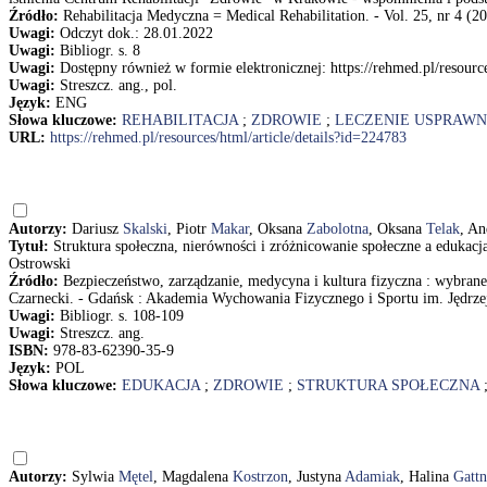
Źródło:
Rehabilitacja Medyczna = Medical Rehabilitation. - Vol. 25, nr 4 (20
Uwagi:
Odczyt dok.: 28.01.2022
Uwagi:
Bibliogr. s. 8
Uwagi:
Dostępny również w formie elektronicznej: https://rehmed.pl/resource
Uwagi:
Streszcz. ang., pol.
Język:
ENG
Słowa kluczowe:
REHABILITACJA
;
ZDROWIE
;
LECZENIE USPRAWN
URL:
https://rehmed.pl/resources/html/article/details?id=224783
Autorzy:
Dariusz
Skalski
, Piotr
Makar
, Oksana
Zabolotna
, Oksana
Telak
, An
Tytuł:
Struktura społeczna, nierówności i zróżnicowanie społeczne a edukacj
Ostrowski
Źródło:
Bezpieczeństwo, zarządzanie, medycyna i kultura fizyczna : wybrane 
Czarnecki. - Gdańsk : Akademia Wychowania Fizycznego i Sportu im. Jędrzeja
Uwagi:
Bibliogr. s. 108-109
Uwagi:
Streszcz. ang.
ISBN:
978-83-62390-35-9
Język:
POL
Słowa kluczowe:
EDUKACJA
;
ZDROWIE
;
STRUKTURA SPOŁECZNA
Autorzy:
Sylwia
Mętel
, Magdalena
Kostrzon
, Justyna
Adamiak
, Halina
Gattn