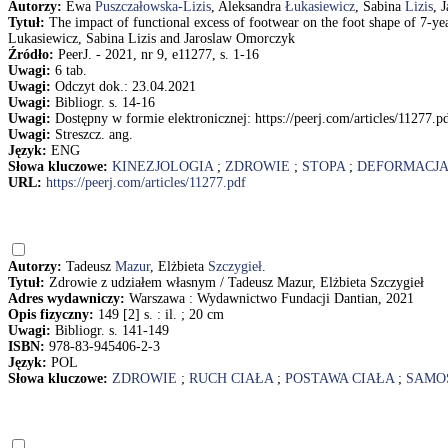
Autorzy:
Ewa
Puszczałowska-Lizis
, Aleksandra
Łukasiewicz
, Sabina
Lizis
, 
Tytuł:
The impact of functional excess of footwear on the foot shape of 7-y
Lukasiewicz, Sabina Lizis and Jaroslaw Omorczyk
Źródło:
PeerJ. - 2021, nr 9, e11277, s. 1-16
Uwagi:
6 tab.
Uwagi:
Odczyt dok.: 23.04.2021
Uwagi:
Bibliogr. s. 14-16
Uwagi:
Dostępny w formie elektronicznej: https://peerj.com/articles/11277.p
Uwagi:
Streszcz. ang.
Język:
ENG
Słowa kluczowe:
KINEZJOLOGIA
;
ZDROWIE
;
STOPA
;
DEFORMACJA
URL:
https://peerj.com/articles/11277.pdf
Autorzy:
Tadeusz
Mazur
, Elżbieta
Szczygieł
.
Tytuł:
Zdrowie z udziałem własnym / Tadeusz Mazur, Elżbieta Szczygieł
Adres wydawniczy:
Warszawa : Wydawnictwo Fundacji Dantian, 2021
Opis fizyczny:
149 [2] s. : il. ; 20 cm
Uwagi:
Bibliogr. s. 141-149
ISBN:
978-83-945406-2-3
Język:
POL
Słowa kluczowe:
ZDROWIE
;
RUCH CIAŁA
;
POSTAWA CIAŁA
;
SAMO