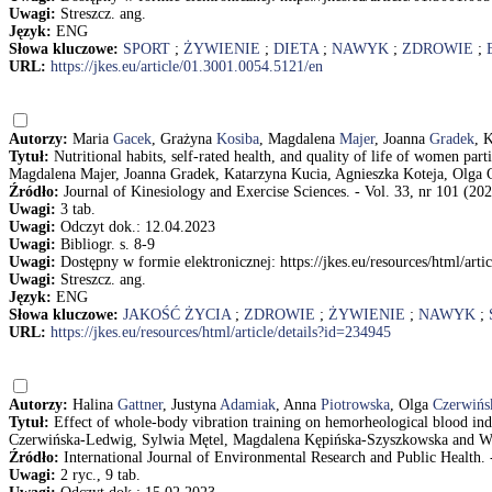
Uwagi:
Streszcz. ang.
Język:
ENG
Słowa kluczowe:
SPORT
;
ŻYWIENIE
;
DIETA
;
NAWYK
;
ZDROWIE
;
URL:
https://jkes.eu/article/01.3001.0054.5121/en
Autorzy:
Maria
Gacek
, Grażyna
Kosiba
, Magdalena
Majer
, Joanna
Gradek
, 
Tytuł:
Nutritional habits, self-rated health, and quality of life of women p
Magdalena Majer, Joanna Gradek, Katarzyna Kucia, Agnieszka Koteja, Olga
Źródło:
Journal of Kinesiology and Exercise Sciences. - Vol. 33, nr 101 (202
Uwagi:
3 tab.
Uwagi:
Odczyt dok.: 12.04.2023
Uwagi:
Bibliogr. s. 8-9
Uwagi:
Dostępny w formie elektronicznej: https://jkes.eu/resources/html/arti
Uwagi:
Streszcz. ang.
Język:
ENG
Słowa kluczowe:
JAKOŚĆ ŻYCIA
;
ZDROWIE
;
ŻYWIENIE
;
NAWYK
;
URL:
https://jkes.eu/resources/html/article/details?id=234945
Autorzy:
Halina
Gattner
, Justyna
Adamiak
, Anna
Piotrowska
, Olga
Czerwińs
Tytuł:
Effect of whole-body vibration training on hemorheological blood in
Czerwińska-Ledwig, Sylwia Mętel, Magdalena Kępińska-Szyszkowska and W
Źródło:
International Journal of Environmental Research and Public Health. - 
Uwagi:
2 ryc., 9 tab.