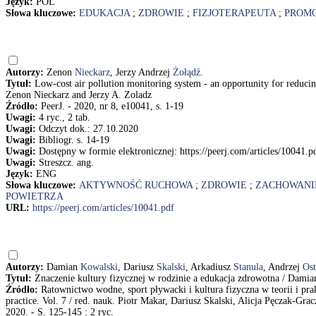
Język:
POL
Słowa kluczowe:
EDUKACJA
;
ZDROWIE
;
FIZJOTERAPEUTA
;
PROMO
Autorzy:
Zenon
Nieckarz
, Jerzy Andrzej
Żołądź
.
Tytuł:
Low-cost air pollution monitoring system - an opportunity for reducing
Zenon Nieckarz and Jerzy A. Zoladz
Źródło:
PeerJ. - 2020, nr 8, e10041, s. 1-19
Uwagi:
4 ryc., 2 tab.
Uwagi:
Odczyt dok.: 27.10.2020
Uwagi:
Bibliogr. s. 14-19
Uwagi:
Dostępny w formie elektronicznej: https://peerj.com/articles/10041.p
Uwagi:
Streszcz. ang.
Język:
ENG
Słowa kluczowe:
AKTYWNOŚĆ RUCHOWA
;
ZDROWIE
;
ZACHOWANI
POWIETRZA
URL:
https://peerj.com/articles/10041.pdf
Autorzy:
Damian
Kowalski
, Dariusz
Skalski
, Arkadiusz
Stanula
, Andrzej
Ost
Tytuł:
Znaczenie kultury fizycznej w rodzinie a edukacja zdrowotna / Damia
Źródło:
Ratownictwo wodne, sport pływacki i kultura fizyczna w teorii i pra
practice. Vol. 7 / red. nauk. Piotr Makar, Dariusz Skalski, Alicja Pęczak-G
2020. - S. 125-145 : 2 ryc.