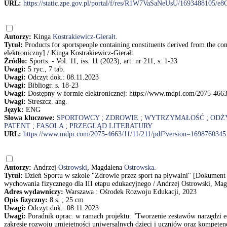
URL:
https://static.zpe.gov.pl/portal/f/res/R1W7VaSaNeUsU/169348810
Autorzy:
Kinga
Kostrakiewicz-Gierałt
.
Tytuł:
Products for sportspeople containing constituents derived from the c
elektroniczny] / Kinga Kostrakiewicz-Gierałt
Źródło:
Sports. - Vol. 11, iss. 11 (2023), art. nr 211, s. 1-23
Uwagi:
5 ryc., 7 tab.
Uwagi:
Odczyt dok.: 08.11.2023
Uwagi:
Bibliogr. s. 18-23
Uwagi:
Dostępny w formie elektronicznej: https://www.mdpi.com/2075-466
Uwagi:
Streszcz. ang.
Język:
ENG
Słowa kluczowe:
SPORTOWCY
;
ZDROWIE
;
WYTRZYMAŁOŚĆ
;
ODŻ
PATENT
;
FASOLA
;
PRZEGLĄD LITERATURY
URL:
https://www.mdpi.com/2075-4663/11/11/211/pdf?version=1698760345
Autorzy:
Andrzej
Ostrowski
, Magdalena
Ostrowska
.
Tytuł:
Dzień Sportu w szkole "Zdrowie przez sport na pływalni" [Dokument e
wychowania fizycznego dla III etapu edukacyjnego / Andrzej Ostrowski, Ma
Adres wydawniczy:
Warszawa : Ośrodek Rozwoju Edukacji, 2023
Opis fizyczny:
8 s. ; 25 cm
Uwagi:
Odczyt dok.: 08.11.2023
Uwagi:
Poradnik oprac. w ramach projektu: "Tworzenie zestawów narzędzi e
zakresie rozwoju umiejętności uniwersalnych dzieci i uczniów oraz kompeten