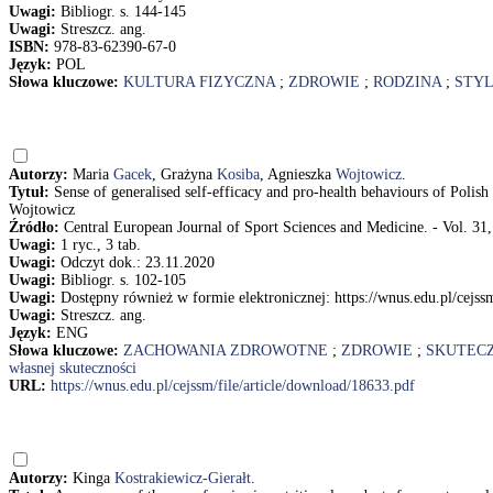
Uwagi:
Bibliogr. s. 144-145
Uwagi:
Streszcz. ang.
ISBN:
978-83-62390-67-0
Język:
POL
Słowa kluczowe:
KULTURA FIZYCZNA
;
ZDROWIE
;
RODZINA
;
STYL
Autorzy:
Maria
Gacek
, Grażyna
Kosiba
, Agnieszka
Wojtowicz
.
Tytuł:
Sense of generalised self-efficacy and pro-health behaviours of Polis
Wojtowicz
Źródło:
Central European Journal of Sport Sciences and Medicine. - Vol. 31,
Uwagi:
1 ryc., 3 tab.
Uwagi:
Odczyt dok.: 23.11.2020
Uwagi:
Bibliogr. s. 102-105
Uwagi:
Dostępny również w formie elektronicznej: https://wnus.edu.pl/cejss
Uwagi:
Streszcz. ang.
Język:
ENG
Słowa kluczowe:
ZACHOWANIA ZDROWOTNE
;
ZDROWIE
;
SKUTEC
własnej skuteczności
URL:
https://wnus.edu.pl/cejssm/file/article/download/18633.pdf
Autorzy:
Kinga
Kostrakiewicz-Gierałt
.