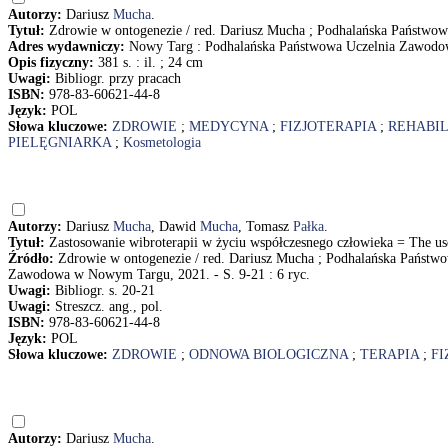
Autorzy:
Dariusz
Mucha
.
Tytuł:
Zdrowie w ontogenezie / red. Dariusz Mucha ; Podhalańska Państ
Adres wydawniczy:
Nowy Targ : Podhalańska Państwowa Uczelnia Zawod
Opis fizyczny:
381 s. : il. ; 24 cm
Uwagi:
Bibliogr. przy pracach
ISBN:
978-83-60621-44-8
Język:
POL
Słowa kluczowe:
ZDROWIE
;
MEDYCYNA
;
FIZJOTERAPIA
;
REHABIL
PIELĘGNIARKA
;
Kosmetologia
Autorzy:
Dariusz
Mucha
, Dawid
Mucha
, Tomasz
Pałka
.
Tytuł:
Zastosowanie wibroterapii w życiu współczesnego człowieka = The us
Źródło:
Zdrowie w ontogenezie / red. Dariusz Mucha ; Podhalańska Pańs
Zawodowa w Nowym Targu, 2021. - S. 9-21 : 6 ryc.
Uwagi:
Bibliogr. s. 20-21
Uwagi:
Streszcz. ang., pol.
ISBN:
978-83-60621-44-8
Język:
POL
Słowa kluczowe:
ZDROWIE
;
ODNOWA BIOLOGICZNA
;
TERAPIA
;
FI
Autorzy:
Dariusz
Mucha
.