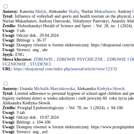
Autorzy:
Katerina
Mulyk
, Aleksander
Skaliy
, Nurlan
Mukazhanov
, Andrzej
Tytuł:
Influence of volleyball and sports and health tourism on the physical,
Nurlan Mukazhanov, Andrzej Ostrowski, Volodymyr Paievskyi, Anatoliy Abd
Źródło:
Slobozhanskyi Herald of Science and Sport. - Vol. 28, no. 1 (2024),
Uwagi:
3 tab.
Uwagi:
Odczyt dok.: 29.04.2024
Uwagi:
Bibliogr. s. 36-37
Uwagi:
Dostępny również w formie elektronicznej: https://shssjournal.com/in
Uwagi:
Streszcz. ang., ukr.
Język:
ENG
Słowa kluczowe:
ZDROWIE
;
ZDROWIE PSYCHICZNE
;
ZDROWIE I 
UCZNIOWIE
;
STUDENCI
URL:
https://shssjournal.com/index.php/journal/article/view/123/32
Autorzy:
Urszula
Michalik-Marcinkowska
, Aleksandra
Kiełtyka-Słowik
.
Tytuł:
Limited adherence to personal hygiene of school-aged children and pe
higieny osobistej dzieci w wieku szkolnym i osób powyżej 60. roku życia j
Aleksandra Kiełtyka-Słowik
Źródło:
Przegląd Epidemiologiczny. - Vol. 78, no. 1 (2024), s. 94-106
Uwagi:
3 tab.
Uwagi:
Odczyt dok.: 19.07.2024
Uwagi:
Bibliogr. s. 104-106
Uwagi:
Dostępny również w formie elektronicznej: https://www.przeglepi
Uwagi:
Streszcz. ang., pol.