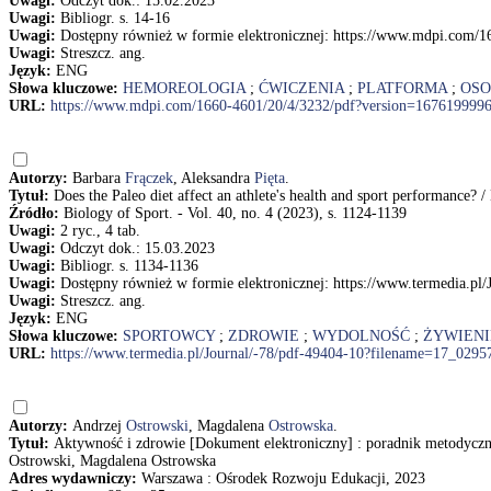
Uwagi:
Odczyt dok.: 15.02.2023
Uwagi:
Bibliogr. s. 14-16
Uwagi:
Dostępny również w formie elektronicznej: https://www.mdpi.com/
Uwagi:
Streszcz. ang.
Język:
ENG
Słowa kluczowe:
HEMOREOLOGIA
;
ĆWICZENIA
;
PLATFORMA
;
OSO
URL:
https://www.mdpi.com/1660-4601/20/4/3232/pdf?version=167619999
Autorzy:
Barbara
Frączek
, Aleksandra
Pięta
.
Tytuł:
Does the Paleo diet affect an athlete's health and sport performance? 
Źródło:
Biology of Sport. - Vol. 40, no. 4 (2023), s. 1124-1139
Uwagi:
2 ryc., 4 tab.
Uwagi:
Odczyt dok.: 15.03.2023
Uwagi:
Bibliogr. s. 1134-1136
Uwagi:
Dostępny również w formie elektronicznej: https://www.termedia.pl
Uwagi:
Streszcz. ang.
Język:
ENG
Słowa kluczowe:
SPORTOWCY
;
ZDROWIE
;
WYDOLNOŚĆ
;
ŻYWIEN
URL:
https://www.termedia.pl/Journal/-78/pdf-49404-10?filename=17_02957
Autorzy:
Andrzej
Ostrowski
, Magdalena
Ostrowska
.
Tytuł:
Aktywność i zdrowie [Dokument elektroniczny] : poradnik metodyczn
Ostrowski, Magdalena Ostrowska
Adres wydawniczy:
Warszawa : Ośrodek Rozwoju Edukacji, 2023