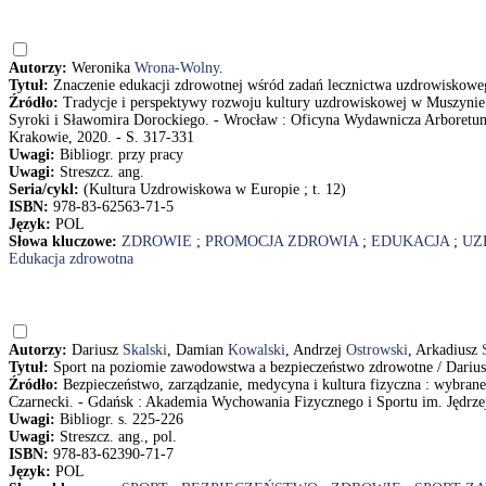
Autorzy:
Weronika
Wrona-Wolny
.
Tytuł:
Znaczenie edukacji zdrowotnej wśród zadań lecznictwa uzdrowiskow
Źródło:
Tradycje i perspektywy rozwoju kultury uzdrowiskowej w Muszynie
Syroki i Sławomira Dorockiego. - Wrocław : Oficyna Wydawnicza Arboretum
Krakowie, 2020. - S. 317-331
Uwagi:
Bibliogr. przy pracy
Uwagi:
Streszcz. ang.
Seria/cykl:
(Kultura Uzdrowiskowa w Europie ; t. 12)
ISBN:
978-83-62563-71-5
Język:
POL
Słowa kluczowe:
ZDROWIE
;
PROMOCJA ZDROWIA
;
EDUKACJA
;
UZ
Edukacja zdrowotna
Autorzy:
Dariusz
Skalski
, Damian
Kowalski
, Andrzej
Ostrowski
, Arkadiusz
Tytuł:
Sport na poziomie zawodowstwa a bezpieczeństwo zdrowotne / Darius
Źródło:
Bezpieczeństwo, zarządzanie, medycyna i kultura fizyczna : wybrane 
Czarnecki. - Gdańsk : Akademia Wychowania Fizycznego i Sportu im. Jędrzeja
Uwagi:
Bibliogr. s. 225-226
Uwagi:
Streszcz. ang., pol.
ISBN:
978-83-62390-71-7
Język:
POL