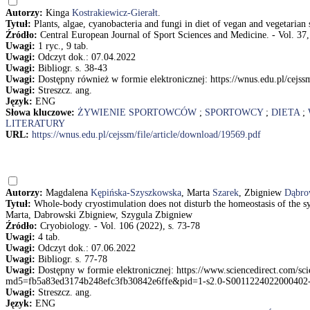
Autorzy:
Kinga
Kostrakiewicz-Gierałt
.
Tytuł:
Plants, algae, cyanobacteria and fungi in diet of vegan and vegetarian
Źródło:
Central European Journal of Sport Sciences and Medicine. - Vol. 37,
Uwagi:
1 ryc., 9 tab.
Uwagi:
Odczyt dok.: 07.04.2022
Uwagi:
Bibliogr. s. 38-43
Uwagi:
Dostępny również w formie elektronicznej: https://wnus.edu.pl/cejss
Uwagi:
Streszcz. ang.
Język:
ENG
Słowa kluczowe:
ŻYWIENIE SPORTOWCÓW
;
SPORTOWCY
;
DIETA
;
LITERATURY
URL:
https://wnus.edu.pl/cejssm/file/article/download/19569.pdf
Autorzy:
Magdalena
Kępińska-Szyszkowska
, Marta
Szarek
, Zbigniew
Dąbro
Tytuł:
Whole-body cryostimulation does not disturb the homeostasis of the s
Marta, Dabrowski Zbigniew, Szygula Zbigniew
Źródło:
Cryobiology. - Vol. 106 (2022), s. 73-78
Uwagi:
4 tab.
Uwagi:
Odczyt dok.: 07.06.2022
Uwagi:
Bibliogr. s. 77-78
Uwagi:
Dostępny w formie elektronicznej: https://www.sciencedirect.com/sc
md5=fb5a83ed3174b248efc3fb30842e6ffe&pid=1-s2.0-S0011224022000402-
Uwagi:
Streszcz. ang.
Język:
ENG