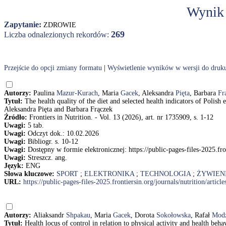
Wynik
Zapytanie:
ZDROWIE
269
Liczba odnalezionych rekordów:
Przejście do opcji zmiany formatu
|
Wyświetlenie wyników w wersji do druk
Autorzy:
Paulina
Mazur-Kurach
, Maria
Gacek
, Aleksandra
Pięta
, Barbara
Fr
Tytuł:
The health quality of the diet and selected health indicators of Poli
Aleksandra Pięta and Barbara Frączek
Źródło:
Frontiers in Nutrition. - Vol. 13 (2026), art. nr 1735909, s. 1-12
Uwagi:
5 tab.
Uwagi:
Odczyt dok.: 10.02.2026
Uwagi:
Bibliogr. s. 10-12
Uwagi:
Dostępny w formie elektronicznej: https://public-pages-files-2025.fro
Uwagi:
Streszcz. ang.
Język:
ENG
Słowa kluczowe:
SPORT
;
ELEKTRONIKA
;
TECHNOLOGIA
;
ŻYWIEN
URL:
https://public-pages-files-2025.frontiersin.org/journals/nutrition/arti
Autorzy:
Aliaksandr
Shpakau
, Maria
Gacek
, Dorota
Sokołowska
, Rafał
Modz
Tytuł:
Health locus of control in relation to physical activity and health be