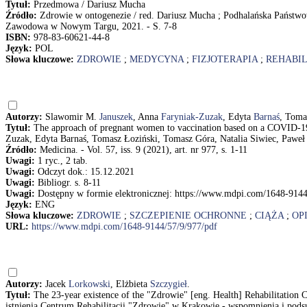
Tytuł:
Przedmowa / Dariusz Mucha
Źródło:
Zdrowie w ontogenezie / red. Dariusz Mucha ; Podhalańska Pańs
Zawodowa w Nowym Targu, 2021. - S. 7-8
ISBN:
978-83-60621-44-8
Język:
POL
Słowa kluczowe:
ZDROWIE
;
MEDYCYNA
;
FIZJOTERAPIA
;
REHABIL
Autorzy:
Slawomir M.
Januszek
, Anna
Faryniak-Zuzak
, Edyta
Barnaś
, Tom
Tytuł:
The approach of pregnant women to vaccination based on a COVID-19
Zuzak, Edyta Barnaś, Tomasz Łoziński, Tomasz Góra, Natalia Siwiec, Paweł
Źródło:
Medicina. - Vol. 57, iss. 9 (2021), art. nr 977, s. 1-11
Uwagi:
1 ryc., 2 tab.
Uwagi:
Odczyt dok.: 15.12.2021
Uwagi:
Bibliogr. s. 8-11
Uwagi:
Dostępny w formie elektronicznej: https://www.mdpi.com/1648-9144
Język:
ENG
Słowa kluczowe:
ZDROWIE
;
SZCZEPIENIE OCHRONNE
;
CIĄŻA
;
OP
URL:
https://www.mdpi.com/1648-9144/57/9/977/pdf
Autorzy:
Jacek
Lorkowski
, Elżbieta
Szczygieł
.
Tytuł:
The 23-year existence of the "Zdrowie" [eng. Health] Rehabilitation C
istnienia Centrum Rehabilitacji "Zdrowie" w Krakowie - wspomnienia i podsu