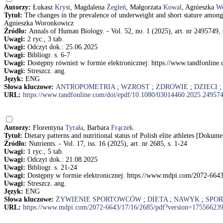
Autorzy:
Łukasz
Kryst
, Magdalena
Żegleń
, Małgorzata
Kowal
, Agnieszka
W
Tytuł:
The changes in the prevalence of underweight and short stature amo
Agnieszka Woronkowicz
Źródło:
Annals of Human Biology. - Vol. 52, no. 1 (2025), art. nr 2495749, 
Uwagi:
2 ryc., 3 tab.
Uwagi:
Odczyt dok.: 25.06.2025
Uwagi:
Bibliogr. s. 6-7
Uwagi:
Dostępny również w formie elektronicznej: https://www.tandfonlin
Uwagi:
Streszcz. ang.
Język:
ENG
Słowa kluczowe:
ANTROPOMETRIA
;
WZROST
;
ZDROWIE
;
DZIECI
URL:
https://www.tandfonline.com/doi/epdf/10.1080/03014460.2025.24957
Autorzy:
Florentyna
Tyrała
, Barbara
Frączek
.
Tytuł:
Dietary patterns and nutritional status of Polish elite athletes [Doku
Źródło:
Nutrients. - Vol. 17, iss. 16 (2025), art. nr 2685, s. 1-24
Uwagi:
1 ryc., 5 tab.
Uwagi:
Odczyt dok.: 21.08.2025
Uwagi:
Bibliogr. s. 21-24
Uwagi:
Dostępny w formie elektronicznej: https://www.mdpi.com/2072-664
Uwagi:
Streszcz. ang.
Język:
ENG
Słowa kluczowe:
ŻYWIENIE SPORTOWCÓW
;
DIETA
;
NAWYK
;
SPO
URL:
https://www.mdpi.com/2072-6643/17/16/2685/pdf?version=17556623