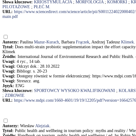
Słowa kluczowe:
KRIOSTYMULACJA
;
MORFOLOGIA
;
KOMÓRKI
;
K
PILOTAŻOWE
;
PŁEĆ M.
URL:
https://www.sciencedirect.com/science/article/pii/S0011224022000
main.pdf
Autorzy:
Paulina
Mazur-Kurach
, Barbara
Frączek
, Andrzej Tadeusz
Klimek
.
Tytuł:
Does multi-strain probiotic supplementation impact the effort capacit
Klimek
Źródło:
International Journal of Environmental Research and Public Health. - 
Uwagi:
4 ryc., 14 tab.
Uwagi:
Odczyt dok.: 28.10.2022
Uwagi:
Bibliogr. s. 20-23
Uwagi:
Dostępny również w formie elektronicznej: https://www.mdpi.com/
Uwagi:
Streszcz. ang.
Język:
ENG
Słowa kluczowe:
SPORTOWCY WYSOKO KWALIFIKOWANI
;
KOLARS
;
ZDROWIE
URL:
https://www.mdpi.com/1660-4601/19/19/12205/pdf?version=1664257
Autorzy:
Wiesław
Alejziak
.
Tytuł:
Public health and wellbeing in tourism policy: myths and reality / Wie
Źródło:
Handbook on tourism, public health and wellbeing / ed. by Robin 