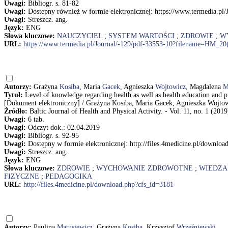
Uwagi:
Bibliogr. s. 81-82
Uwagi:
Dostępny również w formie elektronicznej: https://www.termedia.p
Uwagi:
Streszcz. ang.
Język:
ENG
Słowa kluczowe:
NAUCZYCIEL
;
SYSTEM WARTOŚCI
;
ZDROWIE
;
W
URL:
https://www.termedia.pl/Journal/-129/pdf-33553-10?filename=HM_20
Autorzy:
Grażyna
Kosiba
, Maria
Gacek
, Agnieszka
Wojtowicz
, Magdalena
M
Tytuł:
Level of knowledge regarding health as well as health education and p
[Dokument elektroniczny] / Grażyna Kosiba, Maria Gacek, Agnieszka Wojto
Źródło:
Baltic Journal of Health and Physical Activity. - Vol. 11, no. 1 (2019
Uwagi:
6 tab.
Uwagi:
Odczyt dok.: 02.04.2019
Uwagi:
Bibliogr. s. 92-95
Uwagi:
Dostępny w formie elektronicznej: http://files.4medicine.pl/downlo
Uwagi:
Streszcz. ang.
Język:
ENG
Słowa kluczowe:
ZDROWIE
;
WYCHOWANIE ZDROWOTNE
;
WIEDZA
FIZYCZNE
;
PEDAGOGIKA
URL:
http://files.4medicine.pl/download.php?cfs_id=3181
Autorzy:
Paulina
Matusiewicz
, Grażyna
Kosiba
, Krzysztof
Wrześniewski
.