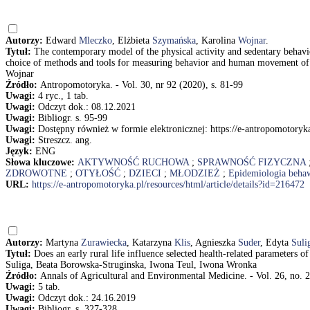
Autorzy:
Edward
Mleczko
, Elżbieta
Szymańska
, Karolina
Wojnar
.
Tytuł:
The contemporary model of the physical activity and sedentary behavio
choice of methods and tools for measuring behavior and human movement of 
Wojnar
Źródło:
Antropomotoryka. - Vol. 30, nr 92 (2020), s. 81-99
Uwagi:
4 ryc., 1 tab.
Uwagi:
Odczyt dok.: 08.12.2021
Uwagi:
Bibliogr. s. 95-99
Uwagi:
Dostępny również w formie elektronicznej: https://e-antropomotoryka
Uwagi:
Streszcz. ang.
Język:
ENG
Słowa kluczowe:
AKTYWNOŚĆ RUCHOWA
;
SPRAWNOŚĆ FIZYCZNA
ZDROWOTNE
;
OTYŁOŚĆ
;
DZIECI
;
MŁODZIEŻ
;
Epidemiologia beha
URL:
https://e-antropomotoryka.pl/resources/html/article/details?id=216472
Autorzy:
Martyna
Zurawiecka
, Katarzyna
Klis
, Agnieszka
Suder
, Edyta
Suli
Tytuł:
Does an early rural life influence selected health-related parameters 
Suliga, Beata Borowska-Struginska, Iwona Teul, Iwona Wronka
Źródło:
Annals of Agricultural and Environmental Medicine. - Vol. 26, no. 2
Uwagi:
5 tab.
Uwagi:
Odczyt dok.: 24.16.2019
Uwagi:
Bibliogr. s. 327-328