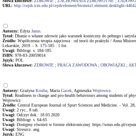
Słowa kluczowe:
ZDROWIE
;
ZACHOWANIA ZDROWOTNE
;
ZADOWO
URL:
http://cejsh.icm.edu.pl/cejsh/element/bwmeta1.element.desklight-4
Autorzy:
Edyta
Janus
.
Tytuł:
Dbanie o własne zdrowie jako warunek konieczny do pełnego i saty
Źródło:
Współczesna terapia zajęciowa : od teorii do praktyki / Anna Misi
Lekarskie, 2019. - S. 175-185 : 1 fot.
Uwagi:
Bibliogr. s. 184-185
ISBN:
978-83-20059014
Język:
POL
Słowa kluczowe:
ZDROWIE
;
PRACA ZAWODOWA
;
OBOWIĄZKI
;
AK
Autorzy:
Grażyna
Kosiba
, Maria
Gacek
, Agnieszka
Wojtowicz
.
Tytuł:
Readiness to change and pro-health behaviours among students of phys
Wojtowicz
Źródło:
Central European Journal of Sport Sciences and Medicine. - Vol. 28,
Uwagi:
2 ryc., 8 tab.
Uwagi:
Odczyt dok.: 18.03.2020
Uwagi:
Bibliogr. s. 64-65
Uwagi:
Dostępny również w formie elektronicznej: https://wnus.edu.pl/cejss
Uwagi:
Streszcz. ang.
Język:
ENG