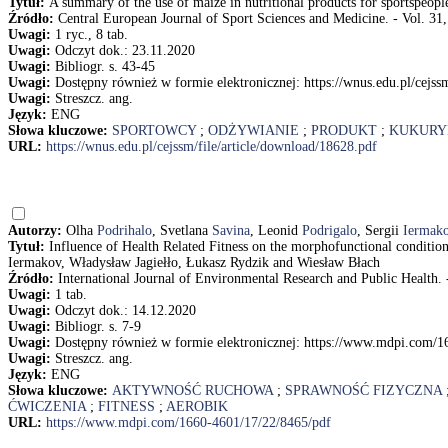
Tytuł:
A summary of the use of maize in nutritional products for sportspeopl
Źródło:
Central European Journal of Sport Sciences and Medicine. - Vol. 31,
Uwagi:
1 ryc., 8 tab.
Uwagi:
Odczyt dok.: 23.11.2020
Uwagi:
Bibliogr. s. 43-45
Uwagi:
Dostępny również w formie elektronicznej: https://wnus.edu.pl/cejss
Uwagi:
Streszcz. ang.
Język:
ENG
Słowa kluczowe:
SPORTOWCY
;
ODŻYWIANIE
;
PRODUKT
;
KUKURY
URL:
https://wnus.edu.pl/cejssm/file/article/download/18628.pdf
Autorzy:
Olha
Podrihalo
, Svetlana
Savina
, Leonid
Podrigalo
, Sergii
Iermak
Tytuł:
Influence of Health Related Fitness on the morphofunctional conditio
Iermakov, Władysław Jagiełło, Łukasz Rydzik and Wiesław Błach
Źródło:
International Journal of Environmental Research and Public Health. - 
Uwagi:
1 tab.
Uwagi:
Odczyt dok.: 14.12.2020
Uwagi:
Bibliogr. s. 7-9
Uwagi:
Dostępny również w formie elektronicznej: https://www.mdpi.com/1
Uwagi:
Streszcz. ang.
Język:
ENG
Słowa kluczowe:
AKTYWNOŚĆ RUCHOWA
;
SPRAWNOŚĆ FIZYCZNA
ĆWICZENIA
;
FITNESS
;
AEROBIK
URL:
https://www.mdpi.com/1660-4601/17/22/8465/pdf