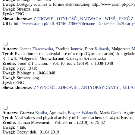
Uwagi:
Dostępny również w formie elektronicznej: http://www.aaem.pl/p
Uwagi:
Streszcz. ang.
Język:
ENG
Słowa kluczowe:
ZDROWIE
;
OTYŁOŚĆ
;
NADWAGA
;
WIEŚ
;
PŁEĆ Ż.
URL:
http://www.aaem.pl/pdf-93746-27866?filename=Does%20an%20early
Autorzy:
Joanna
Tkaczewska
, Ewelina
Jamróz
, Piotr
Kulawik
, Małgorzata
M
Tytuł:
Evaluation of the potential use of a carp (Cyprinus carpio) skin gela
Kulawik, Małgorzata Morawska and Katarzyna Szczurowska
Źródło:
Food & Function. - Vol. 10, iss. 2 (2019), s. 1038-1048
Uwagi:
3 ryc., 3 tab.
Uwagi:
Bibliogr. s. 1046-1048
Uwagi:
Streszcz. ang.
Język:
ENG
Słowa kluczowe:
ŻYWNOŚĆ
;
ZDROWIE
;
ANTYOKSYDANTY
;
ŻELA
Autorzy:
Grażyna
Kosiba
, Agnieszka
Bogacz-Walancik
, Maria
Gacek
, Agnie
Tytuł:
Vital values and physical activity of future teachers / Grażyna Kos
Źródło:
Human Movement. - Vol. 20, nr 1 (2019), s. 75-82
Uwagi:
4 tab.
Uwagi:
Odczyt dok.: 01.04.2019