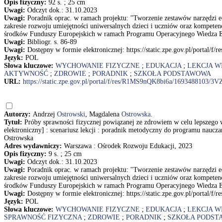
Opis fizyczny:
92 s. ; 25 cm
Uwagi:
Odczyt dok.: 31.10.2023
Uwagi:
Poradnik oprac. w ramach projektu: "Tworzenie zestawów narzędzi e
zakresie rozwoju umiejętności uniwersalnych dzieci i uczniów oraz kompeten
środków Funduszy Europejskich w ramach Programu Operacyjnego Wiedza E
Uwagi:
Bibliogr. s. 86-89
Uwagi:
Dostępny w formie elektronicznej: https://static.zpe.gov.pl/po
Język:
POL
Słowa kluczowe:
WYCHOWANIE FIZYCZNE
;
EDUKACJA
;
LEKCJA W
AKTYWNOŚĆ
;
ZDROWIE
;
PORADNIK
;
SZKOŁA PODSTAWOWA
URL:
https://static.zpe.gov.pl/portal/f/res/R1MS9nQK8bi6a/169348810
Autorzy:
Andrzej
Ostrowski
, Magdalena
Ostrowska
.
Tytuł:
Próby sprawności fizycznej powiązanej ze zdrowiem w celu lepszego
elektroniczny] : scenariusz lekcji : poradnik metodyczny do programu naucz
Ostrowska
Adres wydawniczy:
Warszawa : Ośrodek Rozwoju Edukacji, 2023
Opis fizyczny:
9 s. ; 25 cm
Uwagi:
Odczyt dok.: 31.10.2023
Uwagi:
Poradnik oprac. w ramach projektu: "Tworzenie zestawów narzędzi e
zakresie rozwoju umiejętności uniwersalnych dzieci i uczniów oraz kompeten
środków Funduszy Europejskich w ramach Programu Operacyjnego Wiedza E
Uwagi:
Dostępny w formie elektronicznej: https://static.zpe.gov.pl/po
Język:
POL
Słowa kluczowe:
WYCHOWANIE FIZYCZNE
;
EDUKACJA
;
LEKCJA W
SPRAWNOŚĆ FIZYCZNA
;
ZDROWIE
;
PORADNIK
;
SZKOŁA PODS