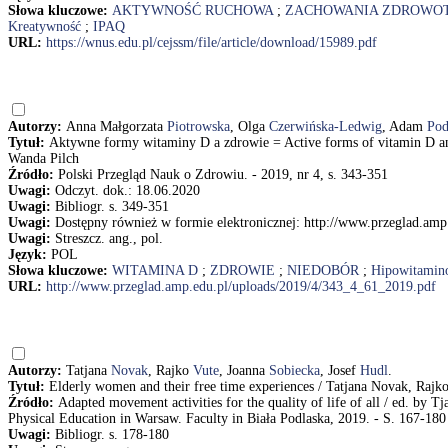
Słowa kluczowe:
AKTYWNOŚĆ RUCHOWA
;
ZACHOWANIA ZDROWO
Kreatywność
;
IPAQ
URL:
https://wnus.edu.pl/cejssm/file/article/download/15989.pdf
Autorzy:
Anna Małgorzata
Piotrowska
, Olga
Czerwińska-Ledwig
, Adam
Pod
Tytuł:
Aktywne formy witaminy D a zdrowie = Active forms of vitamin D a
Wanda Pilch
Źródło:
Polski Przegląd Nauk o Zdrowiu. - 2019, nr 4, s. 343-351
Uwagi:
Odczyt. dok.: 18.06.2020
Uwagi:
Bibliogr. s. 349-351
Uwagi:
Dostępny również w formie elektronicznej: http://www.przeglad.am
Uwagi:
Streszcz. ang., pol.
Język:
POL
Słowa kluczowe:
WITAMINA D
;
ZDROWIE
;
NIEDOBÓR
;
Hipowitamin
URL:
http://www.przeglad.amp.edu.pl/uploads/2019/4/343_4_61_2019.pdf
Autorzy:
Tatjana
Novak
, Rajko
Vute
, Joanna
Sobiecka
, Josef
Hudl
.
Tytuł:
Elderly women and their free time experiences / Tatjana Novak, Rajk
Źródło:
Adapted movement activities for the quality of life of all / ed. by Tj
Physical Education in Warsaw. Faculty in Biała Podlaska, 2019. - S. 167-180 
Uwagi:
Bibliogr. s. 178-180