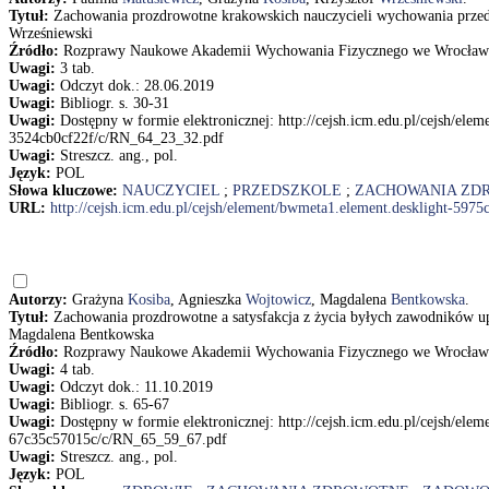
Tytuł:
Zachowania prozdrowotne krakowskich nauczycieli wychowania przeds
Wrześniewski
Źródło:
Rozprawy Naukowe Akademii Wychowania Fizycznego we Wrocławiu.
Uwagi:
3 tab.
Uwagi:
Odczyt dok.: 28.06.2019
Uwagi:
Bibliogr. s. 30-31
Uwagi:
Dostępny w formie elektronicznej: http://cejsh.icm.edu.pl/cejsh/el
3524cb0cf22f/c/RN_64_23_32.pdf
Uwagi:
Streszcz. ang., pol.
Język:
POL
Słowa kluczowe:
NAUCZYCIEL
;
PRZEDSZKOLE
;
ZACHOWANIA ZD
URL:
http://cejsh.icm.edu.pl/cejsh/element/bwmeta1.element.desklight-5
Autorzy:
Grażyna
Kosiba
, Agnieszka
Wojtowicz
, Magdalena
Bentkowska
.
Tytuł:
Zachowania prozdrowotne a satysfakcja z życia byłych zawodników u
Magdalena Bentkowska
Źródło:
Rozprawy Naukowe Akademii Wychowania Fizycznego we Wrocławiu.
Uwagi:
4 tab.
Uwagi:
Odczyt dok.: 11.10.2019
Uwagi:
Bibliogr. s. 65-67
Uwagi:
Dostępny w formie elektronicznej: http://cejsh.icm.edu.pl/cejsh/el
67c35c57015c/c/RN_65_59_67.pdf
Uwagi:
Streszcz. ang., pol.
Język:
POL