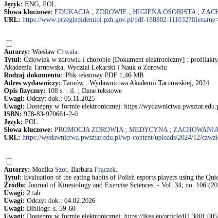
Język:
ENG, POL
Słowa kluczowe:
EDUKACJA
;
ZDROWIE
;
HIGIENA OSOBISTA
;
ZAC
URL:
https://www.przeglepidemiol.pzh.gov.pl/pdf-188802-111032?filenam
Autorzy:
Wiesław
Chwała
.
Tytuł:
Człowiek w zdrowiu i chorobie [Dokument elektroniczny] : profilakt
Akademia Tarnowska. Wydział Lekarski i Nauk o Zdrowiu
Rodzaj dokumentu:
Plik tekstowy PDF 1,46 MB
Adres wydawniczy:
Tarnów : Wydawnictwa Akademii Tarnowskiej, 2024
Opis fizyczny:
108 s. : il. ; Dane tekstowe
Uwagi:
Odczyt dok.: 05.11.2025
Uwagi:
Dostepny w formie elektronicznej: https://wydawnictwa.pwsztar.edu
ISBN:
978-83-970661-2-0
Język:
POL
Słowa kluczowe:
PROMOCJA ZDROWIA
;
MEDYCYNA
;
ZACHOWANI
URL:
https://wydawnictwa.pwsztar.edu.pl/wp-content/uploads/2024/12/czwz
Autorzy:
Monika
Szot
, Barbara
Frączek
.
Tytuł:
Evaluation of the eating habits of Polish esports players using the 
Źródło:
Journal of Kinesiology and Exercise Sciences. - Vol. 34, no. 106 (20
Uwagi:
2 tab.
Uwagi:
Odczyt dok.: 04.02.2026
Uwagi:
Bibliogr. s. 59-60
Uwagi:
Dostępny w formie elektronicznej: https://jkes.eu/article/01.3001.00