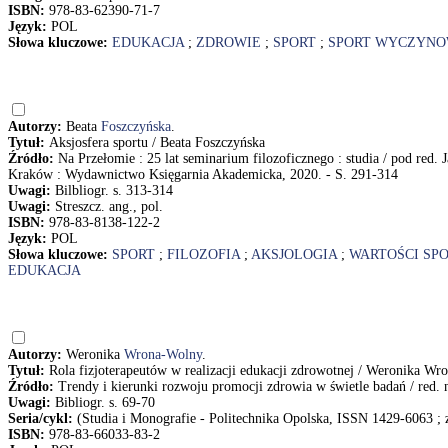
ISBN:
978-83-62390-71-7
Język:
POL
Słowa kluczowe:
EDUKACJA
;
ZDROWIE
;
SPORT
;
SPORT WYCZYN
Autorzy:
Beata
Foszczyńska
.
Tytuł:
Aksjosfera sportu / Beata Foszczyńska
Źródło:
Na Przełomie : 25 lat seminarium filozoficznego : studia / pod red. 
Kraków : Wydawnictwo Księgarnia Akademicka, 2020. - S. 291-314
Uwagi:
Bilbliogr. s. 313-314
Uwagi:
Streszcz. ang., pol.
ISBN:
978-83-8138-122-2
Język:
POL
Słowa kluczowe:
SPORT
;
FILOZOFIA
;
AKSJOLOGIA
;
WARTOŚCI SP
EDUKACJA
Autorzy:
Weronika
Wrona-Wolny
.
Tytuł:
Rola fizjoterapeutów w realizacji edukacji zdrowotnej / Weronika W
Źródło:
Trendy i kierunki rozwoju promocji zdrowia w świetle badań / red. n
Uwagi:
Bibliogr. s. 69-70
Seria/cykl:
(Studia i Monografie - Politechnika Opolska, ISSN 1429-6063 ; 
ISBN:
978-83-66033-83-2