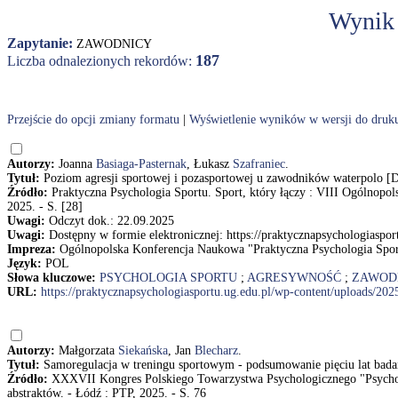
Wynik
Zapytanie:
ZAWODNICY
187
Liczba odnalezionych rekordów:
Przejście do opcji zmiany formatu
|
Wyświetlenie wyników w wersji do druk
Autorzy:
Joanna
Basiaga-Pasternak
, Łukasz
Szafraniec
.
Tytuł:
Poziom agresji sportowej i pozasportowej u zawodników waterpolo [D
Źródło:
Praktyczna Psychologia Sportu. Sport, który łączy : VIII Ogólnopol
2025. - S. [28]
Uwagi:
Odczyt dok.: 22.09.2025
Uwagi:
Dostępny w formie elektronicznej: https://praktycznapsychologiaspo
Impreza:
Ogólnopolska Konferencja Naukowa "Praktyczna Psychologia Sportu
Język:
POL
Słowa kluczowe:
PSYCHOLOGIA SPORTU
;
AGRESYWNOŚĆ
;
ZAWOD
URL:
https://praktycznapsychologiasportu.ug.edu.pl/wp-content/uploads/202
Autorzy:
Małgorzata
Siekańska
, Jan
Blecharz
.
Tytuł:
Samoregulacja w treningu sportowym - podsumowanie pięciu lat badań
Źródło:
XXXVII Kongres Polskiego Towarzystwa Psychologicznego "Psycholo
abstraktów. - Łódź : PTP, 2025. - S. 76