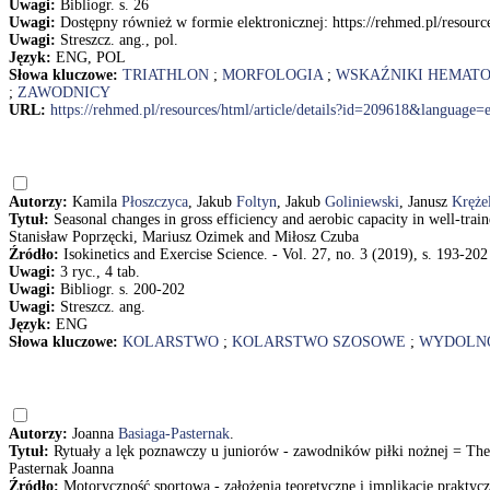
Uwagi:
Bibliogr. s. 26
Uwagi:
Dostępny również w formie elektronicznej: https://rehmed.pl/resour
Uwagi:
Streszcz. ang., pol.
Język:
ENG, POL
Słowa kluczowe:
TRIATHLON
;
MORFOLOGIA
;
WSKAŹNIKI HEMAT
;
ZAWODNICY
URL:
https://rehmed.pl/resources/html/article/details?id=209618&language=
Autorzy:
Kamila
Płoszczyca
, Jakub
Foltyn
, Jakub
Goliniewski
, Janusz
Kręże
Tytuł:
Seasonal changes in gross efficiency and aerobic capacity in well-trai
Stanisław Poprzęcki, Mariusz Ozimek and Miłosz Czuba
Źródło:
Isokinetics and Exercise Science. - Vol. 27, no. 3 (2019), s. 193-202
Uwagi:
3 ryc., 4 tab.
Uwagi:
Bibliogr. s. 200-202
Uwagi:
Streszcz. ang.
Język:
ENG
Słowa kluczowe:
KOLARSTWO
;
KOLARSTWO SZOSOWE
;
WYDOLNO
Autorzy:
Joanna
Basiaga-Pasternak
.
Tytuł:
Rytuały a lęk poznawczy u juniorów - zawodników piłki nożnej = The co
Pasternak Joanna
Źródło:
Motoryczność sportowa - założenia teoretyczne i implikacje prakty