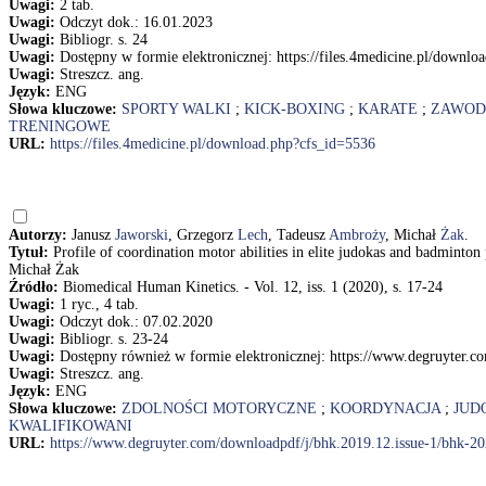
Uwagi:
2 tab.
Uwagi:
Odczyt dok.: 16.01.2023
Uwagi:
Bibliogr. s. 24
Uwagi:
Dostępny w formie elektronicznej: https://files.4medicine.pl/downl
Uwagi:
Streszcz. ang.
Język:
ENG
Słowa kluczowe:
SPORTY WALKI
;
KICK-BOXING
;
KARATE
;
ZAWOD
TRENINGOWE
URL:
https://files.4medicine.pl/download.php?cfs_id=5536
Autorzy:
Janusz
Jaworski
, Grzegorz
Lech
, Tadeusz
Ambroży
, Michał
Żak
.
Tytuł:
Profile of coordination motor abilities in elite judokas and badminto
Michał Żak
Źródło:
Biomedical Human Kinetics. - Vol. 12, iss. 1 (2020), s. 17-24
Uwagi:
1 ryc., 4 tab.
Uwagi:
Odczyt dok.: 07.02.2020
Uwagi:
Bibliogr. s. 23-24
Uwagi:
Dostępny również w formie elektronicznej: https://www.degruyter.
Uwagi:
Streszcz. ang.
Język:
ENG
Słowa kluczowe:
ZDOLNOŚCI MOTORYCZNE
;
KOORDYNACJA
;
JUD
KWALIFIKOWANI
URL:
https://www.degruyter.com/downloadpdf/j/bhk.2019.12.issue-1/bhk-2