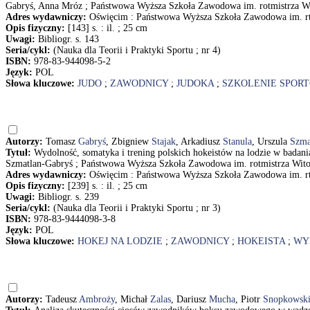
Gabryś, Anna Mróz ; Państwowa Wyższa Szkoła Zawodowa im. rotmistrza Wi
Adres wydawniczy:
Oświęcim : Państwowa Wyższa Szkoła Zawodowa im. rt
Opis fizyczny:
[143] s. : il. ; 25 cm
Uwagi:
Bibliogr. s. 143
Seria/cykl:
(Nauka dla Teorii i Praktyki Sportu ; nr 4)
ISBN:
978-83-944098-5-2
Język:
POL
Słowa kluczowe:
JUDO
;
ZAWODNICY
;
JUDOKA
;
SZKOLENIE SPOR
Autorzy:
Tomasz
Gabryś
, Zbigniew
Stajak
, Arkadiusz
Stanula
, Urszula
Szma
Tytuł:
Wydolność, somatyka i trening polskich hokeistów na lodzie w badan
Szmatlan-Gabryś ; Państwowa Wyższa Szkoła Zawodowa im. rotmistrza Wito
Adres wydawniczy:
Oświęcim : Państwowa Wyższa Szkoła Zawodowa im. rt
Opis fizyczny:
[239] s. : il. ; 25 cm
Uwagi:
Bibliogr. s. 239
Seria/cykl:
(Nauka dla Teorii i Praktyki Sportu ; nr 3)
ISBN:
978-83-9444098-3-8
Język:
POL
Słowa kluczowe:
HOKEJ NA LODZIE
;
ZAWODNICY
;
HOKEISTA
;
WY
Autorzy:
Tadeusz
Ambroży
, Michał
Zalas
, Dariusz
Mucha
, Piotr
Snopkowsk