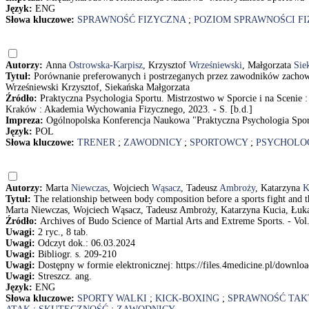
Język:
ENG
Słowa kluczowe:
SPRAWNOŚĆ FIZYCZNA
;
POZIOM SPRAWNOŚCI FI
Autorzy:
Anna
Ostrowska-Karpisz
, Krzysztof
Wrześniewski
, Małgorzata
Sie
Tytuł:
Porównanie preferowanych i postrzeganych przez zawodników zachowań
Wrześniewski Krzysztof, Siekańska Małgorzata
Źródło:
Praktyczna Psychologia Sportu. Mistrzostwo w Sporcie i na Scenie
Kraków : Akademia Wychowania Fizycznego, 2023. - S. [b.d.]
Impreza:
Ogólnopolska Konferencja Naukowa "Praktyczna Psychologia Sport
Język:
POL
Słowa kluczowe:
TRENER
;
ZAWODNICY
;
SPORTOWCY
;
PSYCHOLO
Autorzy:
Marta
Niewczas
, Wojciech
Wąsacz
, Tadeusz
Ambroży
, Katarzyna
K
Tytuł:
The relationship between body composition before a sports fight and t
Marta Niewczas, Wojciech Wąsacz, Tadeusz Ambroży, Katarzyna Kucia, Łuk
Źródło:
Archives of Budo Science of Martial Arts and Extreme Sports. - Vol
Uwagi:
2 ryc., 8 tab.
Uwagi:
Odczyt dok.: 06.03.2024
Uwagi:
Bibliogr. s. 209-210
Uwagi:
Dostępny w formie elektronicznej: https://files.4medicine.pl/downl
Uwagi:
Streszcz. ang.
Język:
ENG
Słowa kluczowe:
SPORTY WALKI
;
KICK-BOXING
;
SPRAWNOŚĆ TAK