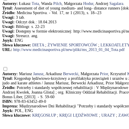
Autorzy:
Łukasz
Tota
, Wanda
Pilch
, Małgorzata
Hodur
, Andrzej
Sagalara
.
Tytuł:
Assessment of diet of young medium- and long- distance runners [dok
Źródło:
Medicina Sportiva. - Vol. 17, nr 1 (2013), s. 18--23
Uwagi:
3 tab.
Uwagi:
Odczyt dok.: 18.04.2013
Uwagi:
Bibliogr. s. 22-23
Uwagi:
Dostępny w formie elektronicznej: http://www.medicinasportiva.pl
Uwagi:
Streszcz. ang.
Język:
ENG
Słowa kluczowe:
DIETA
;
ŻYWIENIE SPORTOWCÓW
;
LEKKOATLET
URL:
http://www.medicinasportiva.pl/new/pliki/ms_2013_01_04_Tota.pdf
Autorzy:
Mariusz
Janusz
, Arkadiusz
Berwecki
, Małgorzata
Prior
, Krzysztof
Tytuł:
Kręgosłup lędźwiowo-krzyżowy a profilaktyka przeciążeń i urazów u z
judo and karate athletes / Janusz Mariusz, Berwecki Arkadiusz, Prior Małgor
Źródło:
Potrzeby i standardy współczesnej rehabilitacji : V Międzynarodowe D
Andrzej Kwolek, Joanna Glista] ; org. Kliniczny Oddział Rehabilitacji. Prac
Bonus Liber, [2013]. - S. 59-60
ISBN:
978-83-63452-49-0
Impreza:
Międzynarodowe Dni Rehabilitacji "Potrzeby i standardy współczesn
Język:
POL, ENG
Słowa kluczowe:
KRĘGOSŁUP
;
KRĘGI LĘDŹWIOWE
;
URAZY
;
ZAW