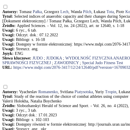
Autorzy:
Tomasz
Pałka
, Grzegorz
Lech
, Wanda
Pilch
, Łukasz
Tota
, Piotr
Ko
Tytuł:
Selected indices of anaerobic capacity and their changes during Speci
[Dokument elektroniczny] / Tomasz Pałka, Grzegorz Lech, Wanda Pilch, Łuk
Źródło:
Applied Sciences. - Vol. 12, iss. 24 (2022), art. nr 12640, s. 1-18
Uwagi:
6 ryc., 6 tab.
Uwagi:
Odczyt. dok.: 07.12.2022
Uwagi:
Bibliogr. s. 16-18
Uwagi:
Dostępny w formie elektronicznej: https://www.mdpi.com/2076-341
Uwagi:
Streszcz. ang.
Język:
ENG
Słowa kluczowe:
JUDO
;
JUDOKA
;
WYDOLNOŚĆ FIZYCZNA ANAER
SPRAWNOŚCI FIZYCZNEJ
;
ZAWODNICY
;
Special Judo Fitness Test
URL:
https://www.mdpi.com/2076-3417/12/24/12640/pdf?version=1670903
Autorzy:
Vyacheslav
Romanenko
, Svitlana
Piatysotska
, Yuriy
Tropin
, Łukas
Tytuł:
Study of the reaction of the choice of combat athletes using compute
Valerii Holokha, Natalia Boychenko
Źródło:
Slobozhanskyi Herald of Science and Sport. - Vol. 26, no. 4 (2022),
Uwagi:
3 ryc., 3 tab.
Uwagi:
Odczyt dok.: 17.01.2023
Uwagi:
Bibliogr. s. 102-103
Uwagi:
Dostępny również w formie elektronicznej: http://journals.uran.ua/
Uwagi:
Streszcz. ang., ukr.