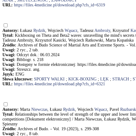
ATAK
;
SKUTECZNOŚĆ
;
ZAWODNICY
URL:
https://files.4medicine.pl/download.php?cfs_id=6319
Autorzy:
Łukasz
Rydzik
, Wojciech
Wąsacz
, Tadeusz
Ambroży
, Krzysztof
Kas
Tytuł:
Kickboxing on Theta and Beta2 waves: unravelling the mind's secret
Tadeusz Ambroży, Krzysztof Kasicki, Wojciech Ratkowski, Marta Kopańska
Źródło:
Archives of Budo Science of Martial Arts and Extreme Sports. - Vol.
Uwagi:
2 ryc., 2 tab.
Uwagi:
Odczyt dok.: 06.03.2024
Uwagi:
Bibliogr. s. 218
Uwagi:
Dostępny w formie elektronicznej: https://files.4medicine.pl/downl
Uwagi:
Streszcz. ang.
Język:
ENG
Słowa kluczowe:
SPORTY WALKI
;
KICK-BOXING
;
LĘK
;
STRACH
;
S
URL:
https://files.4medicine.pl/download.php?cfs_id=6321
Autorzy:
Marta
Niewczas
, Łukasz
Rydzik
, Wojciech
Wąsacz
, Pavel
Ruzbarsk
Tytuł:
Relationships between the level of strength of the upper and lower lim
competitions [Dokument elektroniczny] / Marta Niewczas, Łukasz Rydzik, W
Spieszny
Źródło:
Archives of Budo. - Vol. 19 (2023), s. 299-308
Uwagi:
2 ryc., 8 tab.