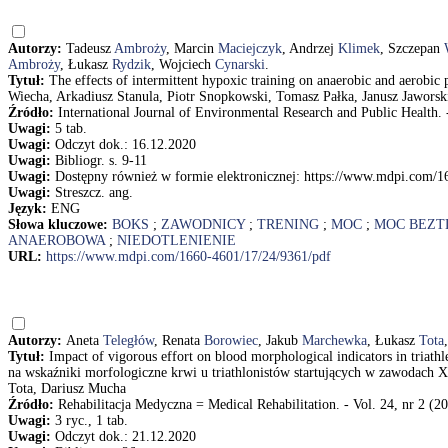
Autorzy:
Tadeusz
Ambroży
, Marcin
Maciejczyk
, Andrzej
Klimek
, Szczepan
Ambroży
, Łukasz
Rydzik
, Wojciech
Cynarski
.
Tytuł:
The effects of intermittent hypoxic training on anaerobic and aerob
Wiecha, Arkadiusz Stanula, Piotr Snopkowski, Tomasz Pałka, Janusz Jawors
Źródło:
International Journal of Environmental Research and Public Health. - 
Uwagi:
5 tab.
Uwagi:
Odczyt dok.: 16.12.2020
Uwagi:
Bibliogr. s. 9-11
Uwagi:
Dostępny również w formie elektronicznej: https://www.mdpi.com/1
Uwagi:
Streszcz. ang.
Język:
ENG
Słowa kluczowe:
BOKS
;
ZAWODNICY
;
TRENING
;
MOC
;
MOC BEZT
ANAEROBOWA
;
NIEDOTLENIENIE
URL:
https://www.mdpi.com/1660-4601/17/24/9361/pdf
Autorzy:
Aneta
Teległów
, Renata
Borowiec
, Jakub
Marchewka
, Łukasz
Tota
Tytuł:
Impact of vigorous effort on blood morphological indicators in tria
na wskaźniki morfologiczne krwi u triathlonistów startujących w zawoda
Tota, Dariusz Mucha
Źródło:
Rehabilitacja Medyczna = Medical Rehabilitation. - Vol. 24, nr 2 (20
Uwagi:
3 ryc., 1 tab.
Uwagi:
Odczyt dok.: 21.12.2020