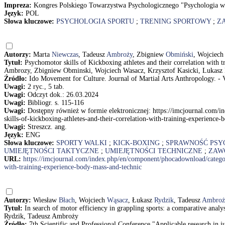
Impreza:
Kongres Polskiego Towarzystwa Psychologicznego "Psychologia ws
Język:
POL
Słowa kluczowe:
PSYCHOLOGIA SPORTU
;
TRENING SPORTOWY
;
Z
Autorzy:
Marta
Niewczas
, Tadeusz
Ambroży
, Zbigniew
Obmiński
, Wojciec
Tytuł:
Psychomotor skills of Kickboxing athletes and their correlation with t
Ambrozy, Zbigniew Obminski, Wojciech Wasacz, Krzysztof Kasicki, Lukasz
Źródło:
Ido Movement for Culture. Journal of Martial Arts Anthropology. - V
Uwagi:
2 ryc., 5 tab.
Uwagi:
Odczyt dok.: 26.03.2024
Uwagi:
Bibliogr. s. 115-116
Uwagi:
Dostępny również w formie elektronicznej: https://imcjournal.co
skills-of-kickboxing-athletes-and-their-correlation-with-training-experience-b
Uwagi:
Streszcz. ang.
Język:
ENG
Słowa kluczowe:
SPORTY WALKI
;
KICK-BOXING
;
SPRAWNOŚĆ PS
UMIEJĘTNOŚCI TAKTYCZNE
;
UMIEJĘTNOŚCI TECHNICZNE
;
ZAW
URL:
https://imcjournal.com/index.php/en/component/phocadownload/categor
with-training-experience-body-mass-and-technic
Autorzy:
Wiesław
Błach
, Wojciech
Wąsacz
, Łukasz
Rydzik
, Tadeusz
Ambroż
Tytuł:
In search of motor efficiency in grappling sports: a comparative analy
Rydzik, Tadeusz Ambroży
Źródło:
7th Scientific and Professional Conference "Applicable research in j