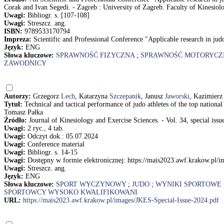
Corak and Ivan Segedi. - Zagreb : University of Zagreb. Faculty of Kinesiol
Uwagi:
Bibliogr. s. [107-108]
Uwagi:
Streszcz. ang.
ISBN:
9789533170794
Impreza:
Scientific and Professional Conference "Applicable research in jud
Język:
ENG
Słowa kluczowe:
SPRAWNOŚĆ FIZYCZNA
;
SPRAWNOŚĆ MOTORYCZ
ZAWODNICY
Autorzy:
Grzegorz
Lech
, Katarzyna
Szczepanik
, Janusz
Jaworski
, Kazimier
Tytuł:
Technical and tactical performance of judo athletes of the top natio
Tomasz Pałka
Źródło:
Journal of Kinesiology and Exercise Sciences. - Vol. 34, special issu
Uwagi:
2 ryc., 4 tab.
Uwagi:
Odczyt dok.: 05.07.2024
Uwagi:
Conference material
Uwagi:
Bibliogr. s. 14-15
Uwagi:
Dostępny w formie elektronicznej: https://mais2023.awf.krakow.pl/
Uwagi:
Streszcz. ang.
Język:
ENG
Słowa kluczowe:
SPORT WYCZYNOWY
;
JUDO
;
WYNIKI SPORTOWE
SPORTOWCY WYSOKO KWALIFIKOWANI
URL:
https://mais2023.awf.krakow.pl/images/JKES-Special-Issue-2024.pdf