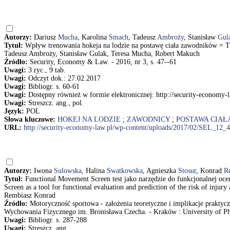
Autorzy:
Dariusz
Mucha
, Karolina
Smach
, Tadeusz
Ambroży
, Stanisław
Gul
Tytuł:
Wpływ trenowania hokeja na lodzie na postawę ciała zawodników = The
Tadeusz Ambroży, Stanisław Gulak, Teresa Mucha, Robert Makuch
Źródło:
Security, Economy & Law. - 2016, nr 3, s. 47--61
Uwagi:
3 ryc., 9 tab.
Uwagi:
Odczyt dok.: 27.02.2017
Uwagi:
Bibliogr. s. 60-61
Uwagi:
Dostępny również w formie elektronicznej: http://security-economy
Uwagi:
Streszcz. ang., pol.
Język:
POL
Słowa kluczowe:
HOKEJ NA LODZIE
;
ZAWODNICY
;
POSTAWA CIAŁ
URL:
http://security-economy-law.pl/wp-content/uploads/2017/02/SEL_12_
Autorzy:
Iwona
Sulowska
, Halina
Swatkowska
, Agnieszka
Stosur
, Konrad
R
Tytuł:
Functional Movement Screen test jako narzędzie do funkcjonalnej o
Screen as a tool for functional evaluation and prediction of the risk of inju
Rembiasz Konrad
Źródło:
Motoryczność sportowa - założenia teoretyczne i implikacje prakty
Wychowania Fizycznego im. Bronisława Czecha. - Kraków : University of Phys
Uwagi:
Bibliogr. s. 287-288
Uwagi:
Streszcz. ang.