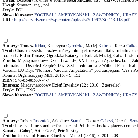
Uwagi:
Dostępny również w formie elektronicznej: http://ostry-dyzur.net/wp
Uwagi:
Streszcz. ang., pol.
Język:
POL
Słowa kluczowe:
FOOTBALL AMERYKAŃSKI
;
ZAWODNICY
;
URAZY
URL:
http://ostry-dyzur.net/wp-content/uploads/2019/02/Str.113-118.pdf
Autorzy:
Tomasz
Ridan
, Katarzyna
Ogrodzka
, Maciej
Kubrak
, Teresa
Całka-
Tytuł:
Charakterystyka urazów kończyn dolnych u zawodników futbolu ameryk
football / Ridan Tomasz, Ogrodzka Katarzyna, Kubrak Maciej, Całka-Lizis T
Źródło:
Międzynarodowy Dzień Inwalidy, XXII - edycja Życie bez bólu, Zdr
International Disabled People's Day, XXII - edition Life Without Pain, Heal
Vascular EU Days "No more Vascular Amputations" pod auspicjami VAS i Po
Komitet Organizacyjny MDI, 2016. - S. 192
ISBN:
978-83-88380-74-7
Impreza:
Międzynarodowy Dzień Inwalidy (22 ; 2016 ; Zgorzelec)
Język:
POL, ENG
Słowa kluczowe:
FOOTBALL AMERYKAŃSKI
;
ZAWODNICY
;
URAZY
Autorzy:
Robert
Roczniok
, Arkadiusz
Stanula
, Tomasz
Gabryś
, Urszula
Szma
Tytuł:
Physical fitness and performance of Polish ice-hockey players competi
Szmatlan-Gabryś, Artur Gołaś, Petr Stastny
Źródło:
Journal of Human Kinetics. - Vol. 51 (2016), s. 201--208