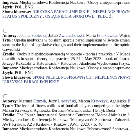
Impreza:
Międzynarodowa Konferencja Naukowa "Osoby z niepełnosprawnością
Język:
POL, ENG
Słowa kluczowe:
IGRZYSKA PARAOLIMPIJSKIE
;
NIEPEŁNOSPRAWN
STATUS SPOŁECZNY
;
OSIĄGNIĘCIA SPORTOWE
;
PŁEĆ Ż.
Autorzy:
Joanna
Sobiecka
, Jakub
Zwierzchowski
, Marta
Frankiewicz
, Wojci
Tytuł:
Opieka medyczna w polskim sporcie paraolimpijskim w świetle zmian 
sport in the light of legislative changes and their implementation in the op
Gawroński
Źródło:
Osoby z niepełnosprawnością w sporcie - teoria i praktyka : V Mię
disabilities in sport - theory and practice, 25-27th May 2023 : book of ab
Jerzego Kukuczki w Katowicach. - Katowice : Akademia Wychowania Fizyczn
Impreza:
Międzynarodowa Konferencja Naukowa "Osoby z niepełnosprawnością
Język:
POL, ENG
Słowa kluczowe:
SPORT NIEPEŁNOSPRAWNYCH
;
NIEPEŁNOSPRAW
IGRZYSKA PARAOLIMPIJSKIE
Autorzy:
Mariusz
Ozimek
, Jerzy
Lipczyński
, Marcin
Krawczyk
, Agnieszka
B
Tytuł:
The level of fitness abilities of football players competing at the hig
Marcin Krawczyk, Agnieszka Bertman-Wierzchowska, Henryk Duda
Źródło:
The Fourth International Scientific Conference "Motor Abilities in
Międzynarodowa Konferencja Naukowa "Motoryczność Sportowa - Założenia T
AWF Kraków, AZS Kraków. - Kraków : AWF, 2023. - S. 40
Impreza:
Międzynarodowa Konferencja Naukowa "Motoryczność Sportowa - Z