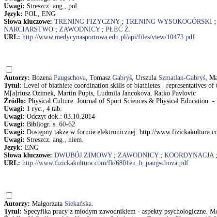
Uwagi:
Streszcz. ang., pol.
Język:
POL, ENG
Słowa kluczowe:
TRENING FIZYCZNY
;
TRENING WYSOKOGÓRSKI
NARCIARSTWO
;
ZAWODNICY
;
PŁEĆ Ż.
URL:
http://www.medycynasportowa.edu.pl/api/files/view/10473.pdf
Autorzy:
Bozena
Paugschova
, Tomasz
Gabryś
, Urszula
Szmatlan-Gabryś
, M
Tytuł:
Level of biathlete coordination skills of biathletes - representative
M[a]riusz Ozimek, Martin Pupis, Ludmila Jancokova, Ratko Pavlovic
Źródło:
Physical Culture. Journal of Sport Sciences & Physical Education. - V
Uwagi:
1 ryc., 4 tab.
Uwagi:
Odczyt dok.: 03.10.2014
Uwagi:
Bibliogr. s. 60-62
Uwagi:
Dostępny także w formie elektronicznej: http://www.fizickakultura
Uwagi:
Streszcz. ang., niem.
Język:
ENG
Słowa kluczowe:
DWUBÓJ ZIMOWY
;
ZAWODNICY
;
KOORDYNACJA
URL:
http://www.fizickakultura.com/fk/6801en_b_paugschova.pdf
Autorzy:
Małgorzata
Siekańska
.
Tytuł:
Specyfika pracy z młodym zawodnikiem - aspekty psychologiczne. Mo