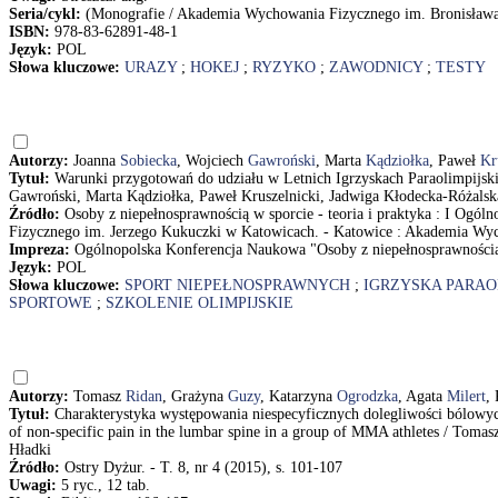
Seria/cykl:
(Monografie / Akademia Wychowania Fizycznego im. Bronisława
ISBN:
978-83-62891-48-1
Język:
POL
Słowa kluczowe:
URAZY
;
HOKEJ
;
RYZYKO
;
ZAWODNICY
;
TESTY
Autorzy:
Joanna
Sobiecka
, Wojciech
Gawroński
, Marta
Kądziołka
, Paweł
Kr
Tytuł:
Warunki przygotowań do udziału w Letnich Igrzyskach Paraolimpijsk
Gawroński, Marta Kądziołka, Paweł Kruszelnicki, Jadwiga Kłodecka-Różalska
Źródło:
Osoby z niepełnosprawnością w sporcie - teoria i praktyka : I Og
Fizycznego im. Jerzego Kukuczki w Katowicach. - Katowice : Akademia Wyc
Impreza:
Ogólnopolska Konferencja Naukowa "Osoby z niepełnosprawnością w
Język:
POL
Słowa kluczowe:
SPORT NIEPEŁNOSPRAWNYCH
;
IGRZYSKA PARAO
SPORTOWE
;
SZKOLENIE OLIMPIJSKIE
Autorzy:
Tomasz
Ridan
, Grażyna
Guzy
, Katarzyna
Ogrodzka
, Agata
Milert
,
Tytuł:
Charakterystyka występowania niespecyficznych dolegliwości bólow
of non-specific pain in the lumbar spine in a group of MMA athletes / Tom
Hładki
Źródło:
Ostry Dyżur. - T. 8, nr 4 (2015), s. 101-107
Uwagi:
5 ryc., 12 tab.