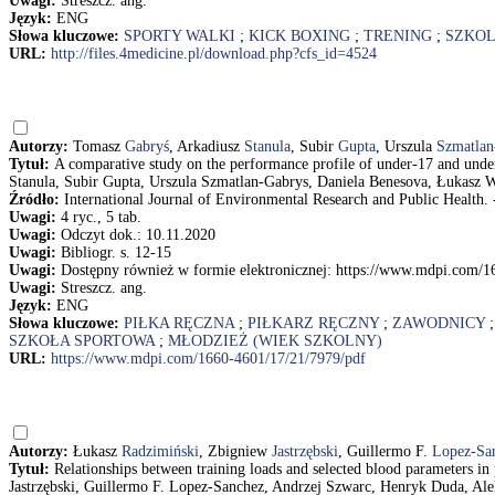
Uwagi:
Streszcz. ang.
Język:
ENG
Słowa kluczowe:
SPORTY WALKI
;
KICK BOXING
;
TRENING
;
SZKOL
URL:
http://files.4medicine.pl/download.php?cfs_id=4524
Autorzy:
Tomasz
Gabryś
, Arkadiusz
Stanula
, Subir
Gupta
, Urszula
Szmatlan
Tytuł:
A comparative study on the performance profile of under-17 and under
Stanula, Subir Gupta, Urszula Szmatlan-Gabrys, Daniela Benesova, Łukasz 
Źródło:
International Journal of Environmental Research and Public Health. - 
Uwagi:
4 ryc., 5 tab.
Uwagi:
Odczyt dok.: 10.11.2020
Uwagi:
Bibliogr. s. 12-15
Uwagi:
Dostępny również w formie elektronicznej: https://www.mdpi.com/1
Uwagi:
Streszcz. ang.
Język:
ENG
Słowa kluczowe:
PIŁKA RĘCZNA
;
PIŁKARZ RĘCZNY
;
ZAWODNICY
SZKOŁA SPORTOWA
;
MŁODZIEŻ (WIEK SZKOLNY)
URL:
https://www.mdpi.com/1660-4601/17/21/7979/pdf
Autorzy:
Łukasz
Radzimiński
, Zbigniew
Jastrzębski
, Guillermo F.
Lopez-Sa
Tytuł:
Relationships between training loads and selected blood parameters in
Jastrzębski, Guillermo F. Lopez-Sanchez, Andrzej Szwarc, Henryk Duda, Ale