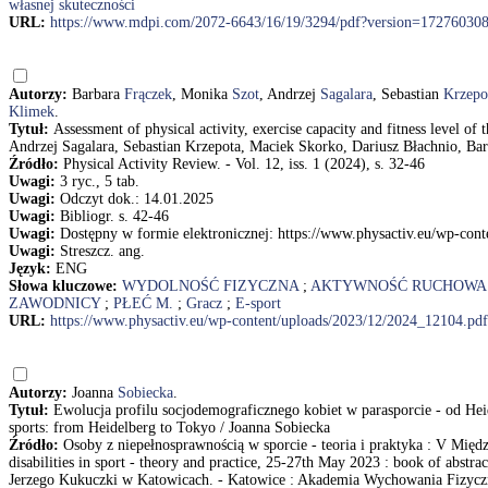
własnej skuteczności
URL:
https://www.mdpi.com/2072-6643/16/19/3294/pdf?version=17276030
Autorzy:
Barbara
Frączek
, Monika
Szot
, Andrzej
Sagalara
, Sebastian
Krzepo
Klimek
.
Tytuł:
Assessment of physical activity, exercise capacity and fitness level o
Andrzej Sagalara, Sebastian Krzepota, Maciek Skorko, Dariusz Błachnio, Ba
Źródło:
Physical Activity Review. - Vol. 12, iss. 1 (2024), s. 32-46
Uwagi:
3 ryc., 5 tab.
Uwagi:
Odczyt dok.: 14.01.2025
Uwagi:
Bibliogr. s. 42-46
Uwagi:
Dostępny w formie elektronicznej: https://www.physactiv.eu/wp-con
Uwagi:
Streszcz. ang.
Język:
ENG
Słowa kluczowe:
WYDOLNOŚĆ FIZYCZNA
;
AKTYWNOŚĆ RUCHOWA
ZAWODNICY
;
PŁEĆ M.
;
Gracz
;
E-sport
URL:
https://www.physactiv.eu/wp-content/uploads/2023/12/2024_12104.pdf
Autorzy:
Joanna
Sobiecka
.
Tytuł:
Ewolucja profilu socjodemograficznego kobiet w parasporcie - od He
sports: from Heidelberg to Tokyo / Joanna Sobiecka
Źródło:
Osoby z niepełnosprawnością w sporcie - teoria i praktyka : V Mię
disabilities in sport - theory and practice, 25-27th May 2023 : book of ab
Jerzego Kukuczki w Katowicach. - Katowice : Akademia Wychowania Fizyczn