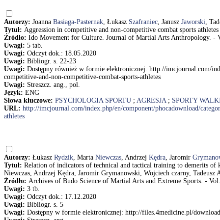
Autorzy:
Joanna
Basiaga-Pasternak
, Łukasz
Szafraniec
, Janusz
Jaworski
, Ta
Tytuł:
Aggression in competitive and non-competitive combat sports athlete
Źródło:
Ido Movement for Culture. Journal of Martial Arts Anthropology. - V
Uwagi:
5 tab.
Uwagi:
Odczyt dok.: 18.05.2020
Uwagi:
Bibliogr. s. 22-23
Uwagi:
Dostępny również w formie elektronicznej: http://imcjournal.com/
competitive-and-non-competitive-combat-sports-athletes
Uwagi:
Streszcz. ang., pol.
Język:
ENG
Słowa kluczowe:
PSYCHOLOGIA SPORTU
;
AGRESJA
;
SPORTY WALK
URL:
http://imcjournal.com/index.php/en/component/phocadownload/catego
athletes
Autorzy:
Łukasz
Rydzik
, Marta
Niewczas
, Andrzej
Kędra
, Jaromir
Grymano
Tytuł:
Relation of indicators of technical and tactical training to demerits
Niewczas, Andrzej Kędra, Jaromir Grymanowski, Wojciech czarny, Tadeusz
Źródło:
Archives of Budo Science of Martial Arts and Extreme Sports. - Vol.
Uwagi:
3 tb.
Uwagi:
Odczyt dok.: 17.12.2020
Uwagi:
Bibliogr. s. 5
Uwagi:
Dostępny w formie elektronicznej: http://files.4medicine.pl/downlo