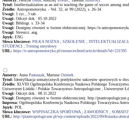
Autorzy:
Henryk
Duda
, Andrzej
Szwarc
, Tadeusz
Ambroży
.
Tytuł:
Intellectualization as an aid to teaching the game of soccer among st
Źródło:
Antropomotoryka. - Vol. 32, nr 99 (2022), s. 26-34
Uwagi:
1 ryc., 3 tab.
Uwagi:
Odczyt dok.: 05.10.2022
Uwagi:
Bibliogr. s. 33-34
Uwagi:
Dostępny również w formie elektronicznej: https://e-antropomotoryka
Uwagi:
Streszcz. ang.
Język:
ENG
Słowa kluczowe:
PIŁKA NOŻNA
;
SZKOLENIE
;
INTELEKTUALIZACJ
STUDENCI
;
Trening umysłowy
URL:
https://e-antropomotoryka.pl/resources/html/article/details?id=231595
Autorzy:
Anna
Pastuszak
, Mariusz
Ozimek
.
Tytuł:
Identyfikacja somatycznych predyktorów sukcesów sportowych w dw
Źródło:
XLVIII Ogólnopolska Konferencja Naukowa Polskiego Towarzystwa 
Uniwersytet Łódzki / Polskie Towarzystwo Antropologiczne ; Uniwersytet Łó
Uwagi:
Odczyt dok.: 08.11.2022
Uwagi:
Dostępny również w formie elektronicznej: http://ptantropologiczne
Impreza:
Ogólnopolska Konferencja Naukowa Polskiego Towarzystwa Antrop
Język:
POL
Słowa kluczowe:
WSPINACZKA SPORTOWA
;
ZAWODNICY
;
SOMATO
URL:
http://ptantropologiczne.pl/wp-content/uploads/2022/09/Ksiazka-abstr