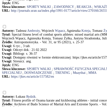
Język:
ENG
Słowa kluczowe:
SPORTY WALKI
;
ZAWODNICY
;
REAKCJA
;
WSKAŹ
URL:
http://journals.uran.ua/index.php/1991-0177/article/view/270166/2655
Autorzy:
Tadeusz
Ambroży
, Wojciech
Wąsacz
, Agnieszka
Koteja
, Tomasz
Ży
Tytuł:
Special fitness level of combat sports athletes: mixed martial arts (
Wojciech Wąsacz, Agnieszka Koteja, Tomasz Żyłka, Justyna Stradomska, Jul
Źródło:
Antropomotoryka. - Vol. 31, nr 95 (2021), s. 25-37
Uwagi:
6 ryc., 3 tab.
Uwagi:
Odczyt dok.: 21.02.2022
Uwagi:
Bibliogr. s. 36-37
Uwagi:
Dostępny również w formie elektronicznej: https://jkes.eu/article/15
Uwagi:
Streszcz. ang.
Język:
ENG
Słowa kluczowe:
SPORTY WALKI
;
SPRAWNOŚĆ FIZYCZNA SPECJAL
SPECJALNEJ
;
DOŚWIADCZENIE
;
TRENING
;
Muaythai
;
MMA
URL:
https://jkes.eu/article/157582/en
Autorzy:
Łukasz
Rydzik
.
Tytuł:
Fitness profile of Oyama karate and kickboxing athletes - initial con
Źródło:
Archives of Budo Science of Martial Arts and Extreme Sports. - Vol.