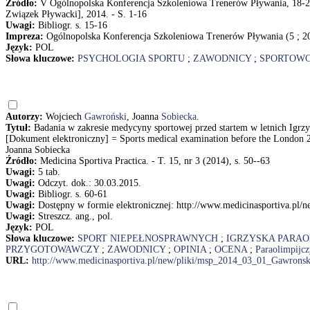
Źródło:
V Ogólnopolska Konferencja Szkoleniowa Trenerów Pływania, 18-2
Związek Pływacki], 2014. - S. 1-16
Uwagi:
Bibliogr. s. 15-16
Impreza:
Ogólnopolska Konferencja Szkoleniowa Trenerów Pływania (5 ; 2
Język:
POL
Słowa kluczowe:
PSYCHOLOGIA SPORTU
;
ZAWODNICY
;
SPORTOW
Autorzy:
Wojciech
Gawroński
, Joanna
Sobiecka
.
Tytuł:
Badania w zakresie medycyny sportowej przed startem w letnich Igrzy
[Dokument elektroniczny] = Sports medical examination before the London 2
Joanna Sobiecka
Źródło:
Medicina Sportiva Practica. - T. 15, nr 3 (2014), s. 50--63
Uwagi:
5 tab.
Uwagi:
Odczyt. dok.: 30.03.2015.
Uwagi:
Bibliogr. s. 60-61
Uwagi:
Dostępny w formie elektronicznej: http://www.medicinasportiva.pl
Uwagi:
Streszcz. ang., pol.
Język:
POL
Słowa kluczowe:
SPORT NIEPEŁNOSPRAWNYCH
;
IGRZYSKA PARAO
PRZYGOTOWAWCZY
;
ZAWODNICY
;
OPINIA
;
OCENA
;
Paraolimpijc
URL:
http://www.medicinasportiva.pl/new/pliki/msp_2014_03_01_Gawronsk