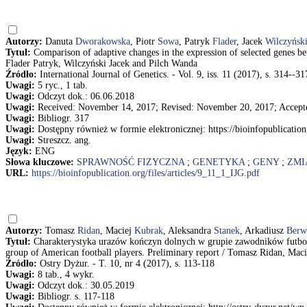
Autorzy:
Danuta
Dworakowska
, Piotr
Sowa
, Patryk
Flader
, Jacek
Wilczyńsk
Tytuł:
Comparison of adaptive changes in the expression of selected genes b
Flader Patryk, Wilczyński Jacek and Pilch Wanda
Źródło:
International Journal of Genetics. - Vol. 9, iss. 11 (2017), s. 314--31
Uwagi:
5 ryc., 1 tab.
Uwagi:
Odczyt dok.: 06.06.2018
Uwagi:
Received: November 14, 2017; Revised: November 20, 2017; Accept
Uwagi:
Bibliogr. 317
Uwagi:
Dostępny również w formie elektronicznej: https://bioinfopublication
Uwagi:
Streszcz. ang.
Język:
ENG
Słowa kluczowe:
SPRAWNOŚĆ FIZYCZNA
;
GENETYKA
;
GENY
;
ZMI
URL:
https://bioinfopublication.org/files/articles/9_11_1_IJG.pdf
Autorzy:
Tomasz
Ridan
, Maciej
Kubrak
, Aleksandra
Stanek
, Arkadiusz
Berw
Tytuł:
Charakterystyka urazów kończyn dolnych w grupie zawodników futbolu 
group of American football players. Preliminary report / Tomasz Ridan, Ma
Źródło:
Ostry Dyżur. - T. 10, nr 4 (2017), s. 113-118
Uwagi:
8 tab., 4 wykr.
Uwagi:
Odczyt dok.: 30.05.2019
Uwagi:
Bibliogr. s. 117-118