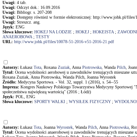
Uwagi:
4 tab.
Uwagi:
Odczyt dok.: 16.09.2016
Uwagi:
Bibliogr. s. 207-208
Uwagi:
Dostępny również w formie elektronicznej: http://www.johk.pl/file
Uwagi:
Streszcz. ang.
Język:
ENG
Słowa kluczowe:
HOKEJ NA LODZIE
;
HOKEJ
;
HOKEISTA
;
ZAWODN
ANAEROBOWA
;
TESTY
URL:
http://www.johk.pl/files/10078-51-2016-v51-2016-21.pdf
Autorzy:
Łukasz
Tota
, Roxana
Zuziak
, Anna
Piotrowska
, Wanda
Pilch
, Joa
Tytuł:
Ocena wydolności aerobowej u zawodników trenujących mieszane sztuki 
Roxana Zuziak, Anna Piotrowska, Wanda Pilch, Joanna Wyrostek
Źródło:
Medycyna Sportowa. - Vol. 32, suppl. 1 (2016), s. 54--55
Impreza:
Kongres Naukowy Polskiego Towarzystwa Medycyny Sportowej "No
społeczeństwa największą wartością" (2016 ; Łódź)
Język:
POL, ENG
Słowa kluczowe:
SPORTY WALKI
;
WYSIŁEK FIZYCZNY
;
WYDOLNOŚ
Autorzy:
Łukasz
Tota
, Joanna
Wyrostek
, Wanda
Pilch
, Anna
Piotrowska
, Ro
Tytuł:
Ocena wydolności anaerobowej u zawodników trenujących mieszane sztu