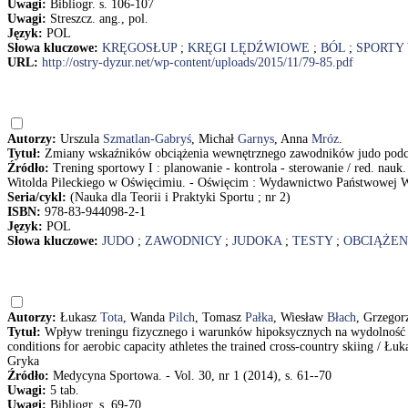
Uwagi:
Bibliogr. s. 106-107
Uwagi:
Streszcz. ang., pol.
Język:
POL
Słowa kluczowe:
KRĘGOSŁUP
;
KRĘGI LĘDŹWIOWE
;
BÓL
;
SPORTY
URL:
http://ostry-dyzur.net/wp-content/uploads/2015/11/79-85.pdf
Autorzy:
Urszula
Szmatlan-Gabryś
, Michał
Garnys
, Anna
Mróz
.
Tytuł:
Zmiany wskaźników obciążenia wewnętrznego zawodników judo podcz
Źródło:
Trening sportowy I : planowanie - kontrola - sterowanie / red. na
Witolda Pileckiego w Oświęcimiu. - Oświęcim : Wydawnictwo Państwowej Wy
Seria/cykl:
(Nauka dla Teorii i Praktyki Sportu ; nr 2)
ISBN:
978-83-944098-2-1
Język:
POL
Słowa kluczowe:
JUDO
;
ZAWODNICY
;
JUDOKA
;
TESTY
;
OBCIĄŻEN
Autorzy:
Łukasz
Tota
, Wanda
Pilch
, Tomasz
Pałka
, Wiesław
Błach
, Grzego
Tytuł:
Wpływ treningu fizycznego i warunków hipoksycznych na wydolność aer
conditions for aerobic capacity athletes the trained cross-country skiing / 
Gryka
Źródło:
Medycyna Sportowa. - Vol. 30, nr 1 (2014), s. 61--70
Uwagi:
5 tab.
Uwagi:
Bibliogr. s. 69-70