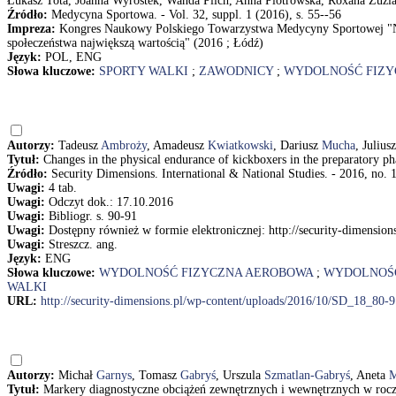
Łukasz Tota, Joanna Wyrostek, Wanda Pilch, Anna Piotrowska, Roxana Zuzi
Źródło:
Medycyna Sportowa. - Vol. 32, suppl. 1 (2016), s. 55--56
Impreza:
Kongres Naukowy Polskiego Towarzystwa Medycyny Sportowej "No
społeczeństwa największą wartością" (2016 ; Łódź)
Język:
POL, ENG
Słowa kluczowe:
SPORTY WALKI
;
ZAWODNICY
;
WYDOLNOŚĆ FIZY
Autorzy:
Tadeusz
Ambroży
, Amadeusz
Kwiatkowski
, Dariusz
Mucha
, Julius
Tytuł:
Changes in the physical endurance of kickboxers in the preparatory
Źródło:
Security Dimensions. International & National Studies. - 2016, no. 1
Uwagi:
4 tab.
Uwagi:
Odczyt dok.: 17.10.2016
Uwagi:
Bibliogr. s. 90-91
Uwagi:
Dostępny również w formie elektronicznej: http://security-dimensi
Uwagi:
Streszcz. ang.
Język:
ENG
Słowa kluczowe:
WYDOLNOŚĆ FIZYCZNA AEROBOWA
;
WYDOLNOŚĆ
WALKI
URL:
http://security-dimensions.pl/wp-content/uploads/2016/10/SD_18_80-9
Autorzy:
Michał
Garnys
, Tomasz
Gabryś
, Urszula
Szmatlan-Gabryś
, Aneta
M
Tytuł:
Markery diagnostyczne obciążeń zewnętrznych i wewnętrznych w roc