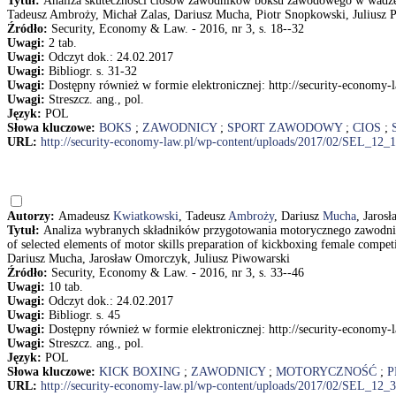
Tytuł:
Analiza skuteczności ciosów zawodników boksu zawodowego w wadze cię
Tadeusz Ambroży, Michał Zalas, Dariusz Mucha, Piotr Snopkowski, Juliusz 
Źródło:
Security, Economy & Law. - 2016, nr 3, s. 18--32
Uwagi:
2 tab.
Uwagi:
Odczyt dok.: 24.02.2017
Uwagi:
Bibliogr. s. 31-32
Uwagi:
Dostępny również w formie elektronicznej: http://security-economy
Uwagi:
Streszcz. ang., pol.
Język:
POL
Słowa kluczowe:
BOKS
;
ZAWODNICY
;
SPORT ZAWODOWY
;
CIOS
;
URL:
http://security-economy-law.pl/wp-content/uploads/2017/02/SEL_12_
Autorzy:
Amadeusz
Kwiatkowski
, Tadeusz
Ambroży
, Dariusz
Mucha
, Jaros
Tytuł:
Analiza wybranych składników przygotowania motorycznego zawodnic
of selected elements of motor skills preparation of kickboxing female compe
Dariusz Mucha, Jarosław Omorczyk, Juliusz Piwowarski
Źródło:
Security, Economy & Law. - 2016, nr 3, s. 33--46
Uwagi:
10 tab.
Uwagi:
Odczyt dok.: 24.02.2017
Uwagi:
Bibliogr. s. 45
Uwagi:
Dostępny również w formie elektronicznej: http://security-economy
Uwagi:
Streszcz. ang., pol.
Język:
POL
Słowa kluczowe:
KICK BOXING
;
ZAWODNICY
;
MOTORYCZNOŚĆ
;
P
URL:
http://security-economy-law.pl/wp-content/uploads/2017/02/SEL_12_