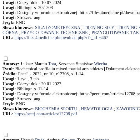
Uwagi:
Odczyt dok.: 10.07.2024
Uwagi:
Bibliogr. s. 307-308
Uwagi:
Dostępny w formie elektronicznej: https://files.4medicine.pl/downl
Uwagi:
Streszcz. ang.
Język:
ENG
Słowa kluczowe:
SIŁA IZOMETRYCZNA
;
TRENING SIŁY
;
TRENING
GÓRNA
;
PRZYGOTOWANIE TECHNICZNE
;
PRZYGOTOWANIE TAK
URL:
https://files.4medicine.pl/download.php?cfs_id=6467
Autorzy:
Łukasz Marcin
Tota
, Szczepan Stanisław
Wiecha
.
Tytuł:
Biochemical profile in mixed martial arts athletes [Dokument elektr
Źródło:
PeerJ. - 2022, nr 10, e12708, s. 1-14
Uwagi:
1 ryc., 3 tab.
Uwagi:
Odczyt dok.: 20.01.2022
Uwagi:
Bibliogr. s. 11-14
Uwagi:
Dostępny w formie elektronicznej: https://peerj.com/articles/12708.p
Uwagi:
Streszcz. ang.
Język:
ENG
Słowa kluczowe:
BIOCHEMIA SPORTU
;
HEMATOLOGIA
;
ZAWODNIC
URL:
https://peerj.com/articles/12708.pdf