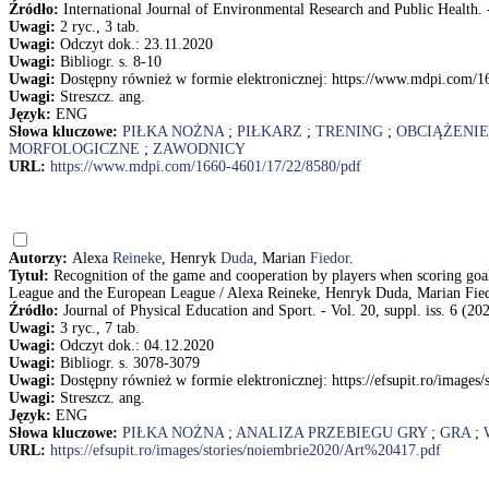
Źródło:
International Journal of Environmental Research and Public Health. - 
Uwagi:
2 ryc., 3 tab.
Uwagi:
Odczyt dok.: 23.11.2020
Uwagi:
Bibliogr. s. 8-10
Uwagi:
Dostępny również w formie elektronicznej: https://www.mdpi.com/1
Uwagi:
Streszcz. ang.
Język:
ENG
Słowa kluczowe:
PIŁKA NOŻNA
;
PIŁKARZ
;
TRENING
;
OBCIĄŻENI
MORFOLOGICZNE
;
ZAWODNICY
URL:
https://www.mdpi.com/1660-4601/17/22/8580/pdf
Autorzy:
Alexa
Reineke
, Henryk
Duda
, Marian
Fiedor
.
Tytuł:
Recognition of the game and cooperation by players when scoring goal
League and the European League / Alexa Reineke, Henryk Duda, Marian Fie
Źródło:
Journal of Physical Education and Sport. - Vol. 20, suppl. iss. 6 (20
Uwagi:
3 ryc., 7 tab.
Uwagi:
Odczyt dok.: 04.12.2020
Uwagi:
Bibliogr. s. 3078-3079
Uwagi:
Dostępny również w formie elektronicznej: https://efsupit.ro/image
Uwagi:
Streszcz. ang.
Język:
ENG
Słowa kluczowe:
PIŁKA NOŻNA
;
ANALIZA PRZEBIEGU GRY
;
GRA
;
URL:
https://efsupit.ro/images/stories/noiembrie2020/Art%20417.pdf