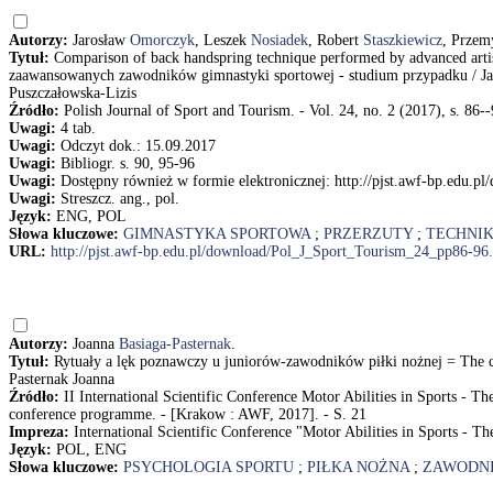
Autorzy:
Jarosław
Omorczyk
, Leszek
Nosiadek
, Robert
Staszkiewicz
, Prze
Tytuł:
Comparison of back handspring technique performed by advanced arti
zaawansowanych zawodników gimnastyki sportowej - studium przypadku / Ja
Puszczałowska-Lizis
Źródło:
Polish Journal of Sport and Tourism. - Vol. 24, no. 2 (2017), s. 86-
Uwagi:
4 tab.
Uwagi:
Odczyt dok.: 15.09.2017
Uwagi:
Bibliogr. s. 90, 95-96
Uwagi:
Dostępny również w formie elektronicznej: http://pjst.awf-bp.edu.
Uwagi:
Streszcz. ang., pol.
Język:
ENG, POL
Słowa kluczowe:
GIMNASTYKA SPORTOWA
;
PRZERZUTY
;
TECHNI
URL:
http://pjst.awf-bp.edu.pl/download/Pol_J_Sport_Tourism_24_pp86-96
Autorzy:
Joanna
Basiaga-Pasternak
.
Tytuł:
Rytuały a lęk poznawczy u juniorów-zawodników piłki nożnej = The corr
Pasternak Joanna
Źródło:
II International Scientific Conference Motor Abilities in Sports - 
conference programme. - [Krakow : AWF, 2017]. - S. 21
Impreza:
International Scientific Conference "Motor Abilities in Sports - T
Język:
POL, ENG
Słowa kluczowe:
PSYCHOLOGIA SPORTU
;
PIŁKA NOŻNA
;
ZAWODN