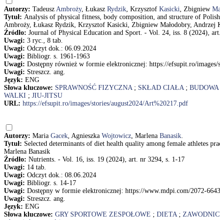
Autorzy:
Tadeusz
Ambroży
, Łukasz
Rydzik
, Krzysztof
Kasicki
, Zbigniew
Ma
Tytuł:
Analysis of physical fitness, body composition, and structure of Polis
Ambroży, Łukasz Rydzik, Krzysztof Kasicki, Zbigniew Małodobry, Andrzej 
Źródło:
Journal of Physical Education and Sport. - Vol. 24, iss. 8 (2024), ar
Uwagi:
3 ryc., 8 tab.
Uwagi:
Odczyt dok.: 06.09.2024
Uwagi:
Bibliogr. s. 1961-1963
Uwagi:
Dostępny również w formie elektronicznej: https://efsupit.ro/images
Uwagi:
Streszcz. ang.
Język:
ENG
Słowa kluczowe:
SPRAWNOŚĆ FIZYCZNA
;
SKŁAD CIAŁA
;
BUDOWA 
WALKI
;
JIU-JITSU
URL:
https://efsupit.ro/images/stories/august2024/Art%20217.pdf
Autorzy:
Maria
Gacek
, Agnieszka
Wojtowicz
, Marlena
Banasik
.
Tytuł:
Selected determinants of diet health quality among female athletes p
Marlena Banasik
Źródło:
Nutrients. - Vol. 16, iss. 19 (2024), art. nr 3294, s. 1-17
Uwagi:
14 tab.
Uwagi:
Odczyt dok.: 08.06.2024
Uwagi:
Bibliogr. s. 14-17
Uwagi:
Dostępny w formie elektronicznej: https://www.mdpi.com/2072-664
Uwagi:
Streszcz. ang.
Język:
ENG
Słowa kluczowe:
GRY SPORTOWE ZESPOŁOWE
;
DIETA
;
ZAWODNIC