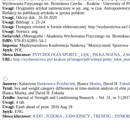
Wychowania Fizycznego im. Bronisława Czecha. - Kraków : University of Phys
Uwagi:
Oryginalny artykuł zamieszczony w jęz. ang. w czas. Antropomotoryka
Redakcji na publikację artykułu w języku polskim
Uwagi:
Odczyt dok.: 16.10.2020
Uwagi:
Bibliogr. s. 23-24
Uwagi:
Dostępny również w formie elektronicznej: http://wydawnictwa.awf
Uwagi:
Streszcz. ang.
Seria/cykl:
(Monografie / Akademia Wychowania Fizycznego im. Bronisława
ISBN:
978-83-62891-54-2
Impreza:
Międzynarodowa Konferencja Naukowa "Motoryczność Sportowa - Z
Język:
POL
Słowa kluczowe:
PSYCHOLOGIA SPORTU
;
LĘK
;
PIŁKA NOŻNA
;
ZA
URL:
http://wydawnictwa.awf.krakow.pl/images/pdf/wstepy/pelny_tekst_m
Autorzy:
Katarzyna
Sterkowicz-Przybycień
, Bianca
Miarka
, David H.
Fukud
Tytuł:
Sex and weight category differences in time-motion analysis of elite j
Bianca Miarka, and David H. Fukuda
Źródło:
Journal of Strength and Conditioning Research. - Vol. 31, nr 3 (2017
Uwagi:
4 tab.
Uwagi:
Epub ahead of print: 2016 Aug 18
Język:
ENG
Słowa kluczowe:
JUDO
;
JUDOKA
;
ZAWODNICY
;
TRENING
;
DYMOR