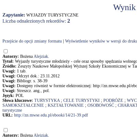
Wynik
Zapytanie:
WYJAZDY TURYSTYCZNE
2
Liczba odnalezionych rekordów:
Przejście do opcji zmiany formatu
|
Wyświetlenie wyników w wersji do druk
Autorzy:
Bożena
Alejziak
.
Tytuł:
Wyjazdy turystyczne młodzieży - cele oraz sposoby spędzania wolnego
Źródło:
Zeszyty Naukowe Małopolskiej Wyższej Szkoły Ekonomicznej w Tarn
Uwagi:
1 tab.
Uwagi:
Odczyt dok.: 23.11.2012
Uwagi:
Bibliogr. s. 38-39
Uwagi:
Dostępny również w formie elektronicznej: http://zn.mwse.edu.pl/eb
Uwagi:
Streszcz. ang., pol.
Język:
POL
Słowa kluczowe:
TURYSTYKA
;
CELE TURYSTYKI
;
PODRÓŻE
;
WYC
SAMOKSZTAŁCENIE
;
KSZTAŁTOWANIE
;
OSOBOWOŚĆ
;
CHARAK
turystyczne
URL:
http://zn.mwse.edu.pl/ebooki/14/21-39.pdf
Autorzy:
Bożena
Alejziak
.