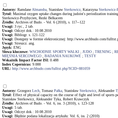
Autorzy:
Ramdane
Almansba
, Stanisław
Sterkowicz
, Katarzyna
Sterkowicz-
Tytuł:
Maximal oxygen uptake changes during judoist's periodization train
Sterkowicz-Przybycien, Rezki Belkacem
Źródło:
Archives of Budo. - Vol. 6 (2010), s. 117--122
Uwagi:
3 ryc., 2 tab.
Uwagi:
Odczyt dok.: 10.08.2010
Uwagi:
Bibliogr. s. 121-122
Uwagi:
Dostępny w formie elektronicznej: http://www.archbudo.com/fulltx
Uwagi:
Streszcz. ang.
Język:
ENG
Słowa kluczowe:
WSCHODNIE SPORTY WALKI
;
JUDO
;
TRENING
;
R
MIĘŚNIA SERCOWEGO
;
BADANIA NAUKOWE
;
TESTY
Wskaźnik Impact Factor ISI:
0.488
Index Copernicus:
9.000
URL:
http://www.archbudo.com/fulltxt.php?ICID=881059
Autorzy:
Grzegorz
Lech
, Tomasz
Pałka
, Stanisław
Sterkowicz
, Aleksander
T
Tytuł:
Effect of physical capacity on the course of fight and level of sport
Stanisław Sterkowicz, Aleksander Tyka, Robert Krawczyk
Źródło:
Archives of Budo. - Vol. 6, iss. 3 (2010), s. 123-128
Uwagi:
5 tab.
Uwagi:
Odczyt dok.: 10.08.2010
Uwagi:
Błędnie podana lokalizacja artykułu: Vol. 6, iss. 2 (2010)