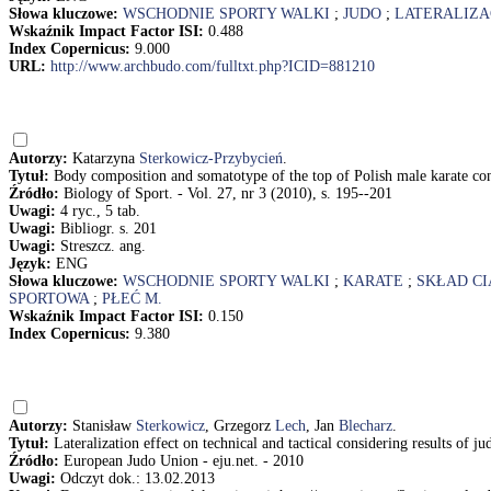
Słowa kluczowe:
WSCHODNIE SPORTY WALKI
;
JUDO
;
LATERALIZA
Wskaźnik Impact Factor ISI:
0.488
Index Copernicus:
9.000
URL:
http://www.archbudo.com/fulltxt.php?ICID=881210
Autorzy:
Katarzyna
Sterkowicz-Przybycień
.
Tytuł:
Body composition and somatotype of the top of Polish male karate co
Źródło:
Biology of Sport. - Vol. 27, nr 3 (2010), s. 195--201
Uwagi:
4 ryc., 5 tab.
Uwagi:
Bibliogr. s. 201
Uwagi:
Streszcz. ang.
Język:
ENG
Słowa kluczowe:
WSCHODNIE SPORTY WALKI
;
KARATE
;
SKŁAD CI
SPORTOWA
;
PŁEĆ M.
Wskaźnik Impact Factor ISI:
0.150
Index Copernicus:
9.380
Autorzy:
Stanisław
Sterkowicz
, Grzegorz
Lech
, Jan
Blecharz
.
Tytuł:
Lateralization effect on technical and tactical considering results of 
Źródło:
European Judo Union - eju.net. - 2010
Uwagi:
Odczyt dok.: 13.02.2013