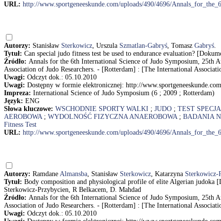
URL:
http://www.sportgeneeskunde.com/uploads/490/4696/Annals_for_the_
Autorzy:
Stanisław
Sterkowicz
, Urszula
Szmatlan-Gabryś
, Tomasz
Gabryś
.
Tytuł:
Can special judo fitness test be used to endurance evaluation? [Doku
Źródło:
Annals for the 6th International Science of Judo Symposium, 25th A
Association of Judo Researchers. - [Rotterdam] : [The International Associati
Uwagi:
Odczyt dok.: 05.10.2010
Uwagi:
Dostępny w formie elektronicznej: http://www.sportgeneeskunde.c
Impreza:
International Science of Judo Symposium (6 ; 2009 ; Rotterdam)
Język:
ENG
Słowa kluczowe:
WSCHODNIE SPORTY WALKI
;
JUDO
;
TEST SPECJ
AEROBOWA
;
WYDOLNOŚĆ FIZYCZNA ANAEROBOWA
;
BADANIA 
Fitness Test
URL:
http://www.sportgeneeskunde.com/uploads/490/4696/Annals_for_the_
Autorzy:
Ramdane
Almansba
, Stanisław
Sterkowicz
, Katarzyna
Sterkowicz-
Tytuł:
Body composition and physiological profile of elite Algerian judoka
Sterkowicz-Przybycien, R Belkacem, D. Mahdad
Źródło:
Annals for the 6th International Science of Judo Symposium, 25th A
Association of Judo Researchers. - [Rotterdam] : [The International Associati
Uwagi:
Odczyt dok.: 05.10.2010