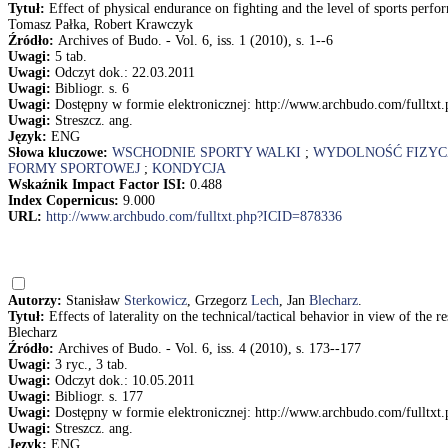
Tytuł:
Effect of physical endurance on fighting and the level of sports per
Tomasz Pałka, Robert Krawczyk
Źródło:
Archives of Budo. - Vol. 6, iss. 1 (2010), s. 1--6
Uwagi:
5 tab.
Uwagi:
Odczyt dok.: 22.03.2011
Uwagi:
Bibliogr. s. 6
Uwagi:
Dostępny w formie elektronicznej: http://www.archbudo.com/fulltx
Uwagi:
Streszcz. ang.
Język:
ENG
Słowa kluczowe:
WSCHODNIE SPORTY WALKI
;
WYDOLNOŚĆ FIZY
FORMY SPORTOWEJ
;
KONDYCJA
Wskaźnik Impact Factor ISI:
0.488
Index Copernicus:
9.000
URL:
http://www.archbudo.com/fulltxt.php?ICID=878336
Autorzy:
Stanisław
Sterkowicz
, Grzegorz
Lech
, Jan
Blecharz
.
Tytuł:
Effects of laterality on the technical/tactical behavior in view of the
Blecharz
Źródło:
Archives of Budo. - Vol. 6, iss. 4 (2010), s. 173--177
Uwagi:
3 ryc., 3 tab.
Uwagi:
Odczyt dok.: 10.05.2011
Uwagi:
Bibliogr. s. 177
Uwagi:
Dostępny w formie elektronicznej: http://www.archbudo.com/fulltx
Uwagi:
Streszcz. ang.
Język:
ENG