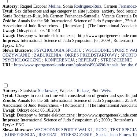
Autorzy:
Raquel Escobar
Molina
, Sonia
Rodriguez-Ruiz
, Carmen
Fernandez-
Tytuł:
Sex differences and age category in elite judoists: anxiety, food res
Sonia Rodriguez-Ruiz, Ma Carmen Fernandez-Santaella, Vicente Carratala De
Źródło:
Annals for the 6th International Science of Judo Symposium, 25th A
Association of Judo Researchers. - [Rotterdam] : [The International Associati
Uwagi:
Odczyt dok.: 05.10.2010
Uwagi:
Dostępny w formie elektronicznej: http://www.sportgeneeskunde.c
Impreza:
International Science of Judo Symposium (6 ; 2009 ; Rotterdam)
Język:
ENG
Słowa kluczowe:
PSYCHOLOGIA SPORTU
;
WSCHODNIE SPORTY WA
ODŻYWIANIE
;
ZABURZENIA
;
OKRES PRZEDSTARTOWY
;
SPORTO
PSYCHOLOGICZNE
;
KONFERENCJA
;
REFERAT
;
STRESZCZENIE
URL:
http://www.sportgeneeskunde.com/uploads/490/4696/Annals_for_the_
Autorzy:
Stanisław
Sterkowicz
, Wojciech
Rukasz
, Piotr
Weiss
.
Tytuł:
Changes in reaction time with consideration of gender and specific j
Źródło:
Annals for the 6th International Science of Judo Symposium, 25th A
Association of Judo Researchers. - [Rotterdam] : [The International Associati
Uwagi:
Odczyt dok.: 05.10.2010
Uwagi:
Dostępny w formie elektronicznej: http://www.sportgeneeskunde.c
Impreza:
International Science of Judo Symposium (6 ; 2009 ; Rotterdam)
Język:
ENG
Słowa kluczowe:
WSCHODNIE SPORTY WALKI
;
JUDO
;
TEST SPECJ
;
KONFERENCJA
;
REFERAT
;
STRESZCZENIE
;
Special Judo Fitness Te