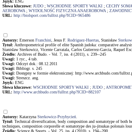
Język:
ENG
Słowa kluczowe:
JUDO
;
WSCHODNIE SPORTY WALKI
;
CECHY SOM
AEROBOWA
;
WYDOLNOŚĆ FIZYCZNA ANAEROBOWA
;
ZAWODNIC
URL:
http://biolsport.com/fulltxt.php?ICID=965486
Autorzy:
Emerson
Franchini
, Jesus F.
Rodriguez-Huertas
, Stanisław
Sterkow
Tytuł:
Anthropometrical profile of elite Spanish judoka: comparative analys
Stanislaw Sterkowicz, Vicente Carratala, Carlos Gutierrez-Garcia, Raquel Es
Źródło:
Archives of Budo. - Vol. 7, iss. 4 (2011), s. 239--245
Uwagi:
1 ryc., 4 tab.
Uwagi:
Odczyt dok.: 08.12.2011
Uwagi:
Bibliogr. s. 245
Uwagi:
Dostępny w formie elektronicznej: http://www.archbudo.com/fulltx
Uwagi:
Streszcz. ang.
Język:
ENG
Słowa kluczowe:
WSCHODNIE SPORTY WALKI
;
JUDO
;
ANTROPOME
URL:
http://www.archbudo.com/fulltxt.php?ICID=882107
Autorzy:
Katarzyna
Sterkowicz-Przybycień
.
Tytuł:
Technical diversification, body composition and somatotype of both he
techniques, composition corporelle et somatotype des ju-jitsukas polonais lou
Źródło:
Science & Sports. - Vol. 25, iss. 4 (2010), s. 194--200