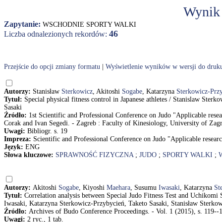
Wynik
Zapytanie:
WSCHODNIE SPORTY WALKI
46
Liczba odnalezionych rekordów:
Przejście do opcji zmiany formatu
|
Wyświetlenie wyników w wersji do druk
Autorzy:
Stanisław
Sterkowicz
, Akitoshi
Sogabe
, Katarzyna
Sterkowicz-Prz
Tytuł:
Special physical fitness control in Japanese athletes / Stanislaw St
Sasaki
Źródło:
1st Scientific and Professional Conference on Judo "Applicable resea
Corak and Ivan Segedi. - Zagreb : Faculty of Kinesiology, University of Zagr
Uwagi:
Bibliogr. s. 19
Impreza:
Scientific and Professional Conference on Judo "Applicable researc
Język:
ENG
Słowa kluczowe:
SPRAWNOŚĆ FIZYCZNA
;
JUDO
;
SPORTY WALKI
;
Autorzy:
Akitoshi
Sogabe
, Kiyoshi
Maehara
, Susumu
Iwasaki
, Katarzyna
St
Tytuł:
Correlation analysis between Special Judo Fitness Test and Uchikomi
Iwasaki, Katarzyna Sterkowicz-Przybycień, Taketo Sasaki, Stanisław Sterko
Źródło:
Archives of Budo Conference Proceedings. - Vol. 1 (2015), s. 119--
Uwagi:
2 ryc., 1 tab.