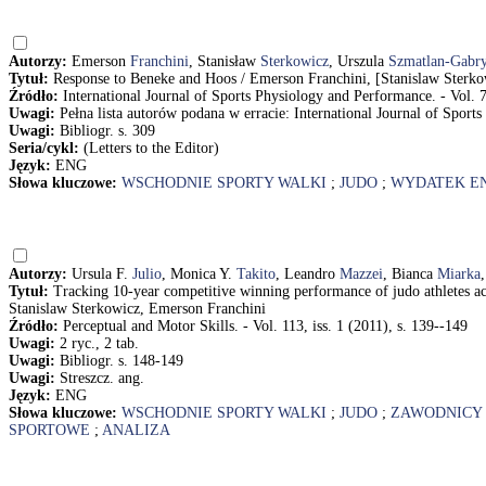
Autorzy:
Emerson
Franchini
, Stanisław
Sterkowicz
, Urszula
Szmatlan-Gabr
Tytuł:
Response to Beneke and Hoos / Emerson Franchini, [Stanislaw Sterk
Źródło:
International Journal of Sports Physiology and Performance. - Vol. 7
Uwagi:
Pełna lista autorów podana w erracie: International Journal of Sports
Uwagi:
Bibliogr. s. 309
Seria/cykl:
(Letters to the Editor)
Język:
ENG
Słowa kluczowe:
WSCHODNIE SPORTY WALKI
;
JUDO
;
WYDATEK E
Autorzy:
Ursula F.
Julio
, Monica Y.
Takito
, Leandro
Mazzei
, Bianca
Miarka
Tytuł:
Tracking 10-year competitive winning performance of judo athletes ac
Stanislaw Sterkowicz, Emerson Franchini
Źródło:
Perceptual and Motor Skills. - Vol. 113, iss. 1 (2011), s. 139--149
Uwagi:
2 ryc., 2 tab.
Uwagi:
Bibliogr. s. 148-149
Uwagi:
Streszcz. ang.
Język:
ENG
Słowa kluczowe:
WSCHODNIE SPORTY WALKI
;
JUDO
;
ZAWODNICY
SPORTOWE
;
ANALIZA