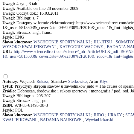
Uwagi:
4 ryc., 3 tab.
Uwagi:
Available on-line 28 november 2009
Uwagi:
Odczyt dok.: 16.03.2011
Uwagi:
Bibliogr. s. 7
Uwagi:
Dostępny w formie elektronicznej: http://www.sciencedirect.co
1&_user=5813503&_coverDate=09%2F30%2F2010&_rdoc=1&_fmt=high&_or
Uwagi:
Streszcz. ang., franc.
Język:
ENG
Słowa kluczowe:
WSCHODNIE SPORTY WALKI
;
JIU-JITSU
;
SOMATO
WYSOKO KWALIFIKOWANI
;
KATEGORIE WAGOWE
;
BADANIA N
URL:
http://www.sciencedirect.com/science?_ob=ArticleURL&_udi=B6V
1&_user=5813503&_coverDate=09%2F30%2F2010&_rdoc=1&_fmt=high&_or
Autorzy:
Wojciech
Rukasz
, Stanisław
Sterkowicz
, Artur
Kłys
.
Tytuł:
Przyczyny skręceń stawów u zawodników judo = The causes of sprains 
Źródło:
Dobrostan, środowisko i sukces sportowy : monografia / pod. red. J
Uwagi:
Bibliogr. s. 205-207
Uwagi:
Streszcz. ang., pol.
ISBN:
978-83-61495-38-3
Język:
POL
Słowa kluczowe:
WSCHODNIE SPORTY WALKI
;
JUDO
;
URAZY
;
STA
KWALIFIKOWANI
;
BADANIA NAUKOWE
;
Wywiad lekarski