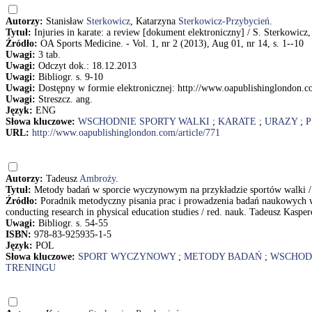
Autorzy:
Stanisław
Sterkowicz
, Katarzyna
Sterkowicz-Przybycień
.
Tytuł:
Injuries in karate: a review [dokument elektroniczny] / S. Sterkowic
Źródło:
OA Sports Medicine. - Vol. 1, nr 2 (2013), Aug 01, nr 14, s. 1--10
Uwagi:
3 tab.
Uwagi:
Odczyt dok.: 18.12.2013
Uwagi:
Bibliogr. s. 9-10
Uwagi:
Dostępny w formie elektronicznej: http://www.oapublishinglondon.co
Uwagi:
Streszcz. ang.
Język:
ENG
Słowa kluczowe:
WSCHODNIE SPORTY WALKI
;
KARATE
;
URAZY
;
P
URL:
http://www.oapublishinglondon.com/article/771
Autorzy:
Tadeusz
Ambroży
.
Tytuł:
Metody badań w sporcie wyczynowym na przykładzie sportów walki 
Źródło:
Poradnik metodyczny pisania prac i prowadzenia badań naukowych w 
conducting research in physical education studies / red. nauk. Tadeusz Kaspe
Uwagi:
Bibliogr. s. 54-55
ISBN:
978-83-925935-1-5
Język:
POL
Słowa kluczowe:
SPORT WYCZYNOWY
;
METODY BADAŃ
;
WSCHOD
TRENINGU