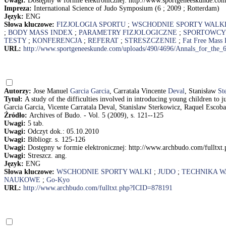
Uwagi:
Dostępny w formie elektronicznej: http://www.sportgeneeskunde.c
Impreza:
International Science of Judo Symposium (6 ; 2009 ; Rotterdam)
Język:
ENG
Słowa kluczowe:
FIZJOLOGIA SPORTU
;
WSCHODNIE SPORTY WALK
;
BODY MASS INDEX
;
PARAMETRY FIZJOLOGICZNE
;
SPORTOWCY
TESTY
;
KONFERENCJA
;
REFERAT
;
STRESZCZENIE
;
Fat Free Mass 
URL:
http://www.sportgeneeskunde.com/uploads/490/4696/Annals_for_the_
Autorzy:
Jose Manuel
Garcia Garcia
, Carratala Vincente
Deval
, Stanisław
St
Tytuł:
A study of the difficulties involved in introducing young children t
Garcia Garcia, Vicente Carratala Deval, Stanislaw Sterkowicz, Raquel Escob
Źródło:
Archives of Budo. - Vol. 5 (2009), s. 121--125
Uwagi:
5 tab.
Uwagi:
Odczyt dok.: 05.10.2010
Uwagi:
Bibliogr. s. 125-126
Uwagi:
Dostępny w formie elektronicznej: http://www.archbudo.com/fulltx
Uwagi:
Streszcz. ang.
Język:
ENG
Słowa kluczowe:
WSCHODNIE SPORTY WALKI
;
JUDO
;
TECHNIKA W
NAUKOWE
;
Go-Kyo
URL:
http://www.archbudo.com/fulltxt.php?ICID=878191