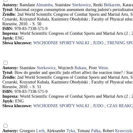
Autorzy:
Ramdane
Almansba
, Stanisław
Sterkowicz
, Rezki
Belkacem
, Kata
Tytuł:
Maximal oxygen consumption assessment during judoist's periodizatio
Źródło:
2nd World Scientific Congress of Combat Sports and Martial Arts, S
Cynarski, Krzysztof Kubala, Kazimierz Obodyński ; Faculty of Physical educa
Rzeszów, 2010. - S. 50
ISBN:
978-83-7338-571-9
Impreza:
World Scientific Congress of Combat Sports and Martial Arts (2 ;
Język:
ENG
Słowa kluczowe:
WSCHODNIE SPORTY WALKI
;
JUDO
;
TRENING S
Autorzy:
Stanisław
Sterkowicz
, Wojciech
Rukasz
, Piotr
Weiss
.
Tytuł:
How do gender and specific judo effort affect the reaction time? / St
Źródło:
2nd World Scientific Congress of Combat Sports and Martial Arts, S
Cynarski, Krzysztof Kubala, Kazimierz Obodyński ; Faculty of Physical educa
Rzeszów, 2010. - S. 51
ISBN:
978-83-7338-571-9
Impreza:
World Scientific Congress of Combat Sports and Martial Arts (2 ;
Język:
ENG
Słowa kluczowe:
WSCHODNIE SPORTY WALKI
;
JUDO
;
CZAS REAKC
Autorzy:
Grzegorz
Lech
, Aleksander
Tyka
, Tomasz
Pałka
, Robert
Krawczyk