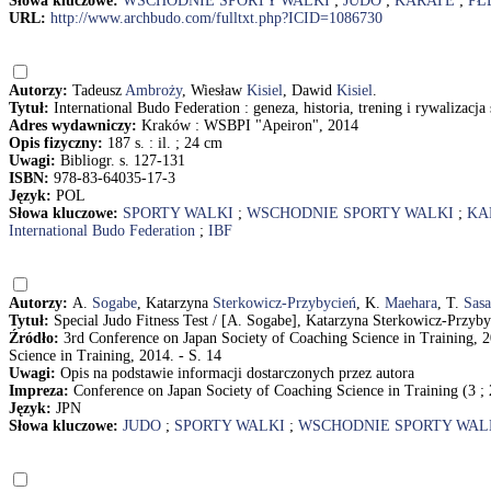
Słowa kluczowe:
WSCHODNIE SPORTY WALKI
;
JUDO
;
KARATE
;
PŁ
URL:
http://www.archbudo.com/fulltxt.php?ICID=1086730
Autorzy:
Tadeusz
Ambroży
, Wiesław
Kisiel
, Dawid
Kisiel
.
Tytuł:
International Budo Federation : geneza, historia, trening i rywalizac
Adres wydawniczy:
Kraków : WSBPI "Apeiron", 2014
Opis fizyczny:
187 s. : il. ; 24 cm
Uwagi:
Bibliogr. s. 127-131
ISBN:
978-83-64035-17-3
Język:
POL
Słowa kluczowe:
SPORTY WALKI
;
WSCHODNIE SPORTY WALKI
;
KA
International Budo Federation
;
IBF
Autorzy:
A.
Sogabe
, Katarzyna
Sterkowicz-Przybycień
, K.
Maehara
, T.
Sasa
Tytuł:
Special Judo Fitness Test / [A. Sogabe], Katarzyna Sterkowicz-Przyby
Źródło:
3rd Conference on Japan Society of Coaching Science in Training, 20
Science in Training, 2014. - S. 14
Uwagi:
Opis na podstawie informacji dostarczonych przez autora
Impreza:
Conference on Japan Society of Coaching Science in Training (3 ; 
Język:
JPN
Słowa kluczowe:
JUDO
;
SPORTY WALKI
;
WSCHODNIE SPORTY WAL