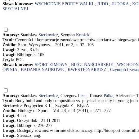
Słowa kluczowe:
WSCHODNIE SPORTY WALKI
;
JUDO
;
JUDOKA
;
KO
SPECJALNEJ
Autorzy:
Stanisław
Sterkowicz
, Szymon
Krasicki
.
Tytuł:
Czynności i kompetencje zawodowe trenerów narciarstwa biegowego i
Źródło:
Sport Wyczynowy. - 2011, nr 2, s. 97--105
Uwagi:
2 ryc., 3 tab.
Uwagi:
Bibliogr. s. 105
Język:
POL
Słowa kluczowe:
SPORT ZIMOWY
;
BIEGI NARCIARSKIE
;
WSCHODNI
OPINIA
;
BADANIA NAUKOWE
;
KWESTIONARIUSZ
;
Czynności zaw
Autorzy:
Stanisław
Sterkowicz
, Grzegorz
Lech
, Tomasz
Pałka
, Aleksander
T
Tytuł:
Body build and body composition vs. physical capacity in young judo c
Sterkowicz-Przybycień K.L., Szyguła Z., Kłys A.
Źródło:
Biology of Sport. - Vol. 28, nr 4 (2011), s. 271--277
Uwagi:
4 tab.
Uwagi:
Odczyt dok.: 21.11.2011
Uwagi:
Bibliogr. s. 276-277
Uwagi:
Dostępny również w formie elektronicznej: http://biolsport.com/ful
Uwagi:
Streszcz. ang.