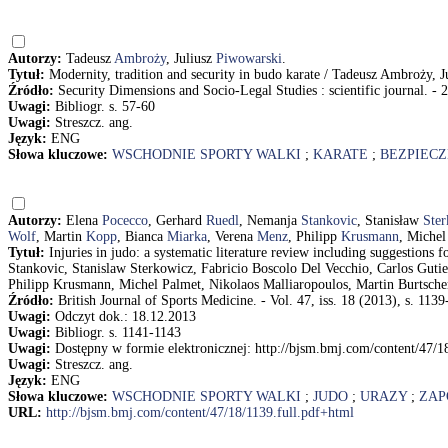
Autorzy:
Tadeusz
Ambroży
, Juliusz
Piwowarski
.
Tytuł:
Modernity, tradition and security in budo karate / Tadeusz Ambroży, 
Źródło:
Security Dimensions and Socio-Legal Studies : scientific journal. - 2
Uwagi:
Bibliogr. s. 57-60
Uwagi:
Streszcz. ang.
Język:
ENG
Słowa kluczowe:
WSCHODNIE SPORTY WALKI
;
KARATE
;
BEZPIEC
Autorzy:
Elena
Pocecco
, Gerhard
Ruedl
, Nemanja
Stankovic
, Stanisław
Ste
Wolf
, Martin
Kopp
, Bianca
Miarka
, Verena
Menz
, Philipp
Krusmann
, Miche
Tytuł:
Injuries in judo: a systematic literature review including suggestion
Stankovic, Stanislaw Sterkowicz, Fabricio Boscolo Del Vecchio, Carlos Gut
Philipp Krusmann, Michel Palmet, Nikolaos Malliaropoulos, Martin Burtsche
Źródło:
British Journal of Sports Medicine. - Vol. 47, iss. 18 (2013), s. 113
Uwagi:
Odczyt dok.: 18.12.2013
Uwagi:
Bibliogr. s. 1141-1143
Uwagi:
Dostępny w formie elektronicznej: http://bjsm.bmj.com/content/47/1
Uwagi:
Streszcz. ang.
Język:
ENG
Słowa kluczowe:
WSCHODNIE SPORTY WALKI
;
JUDO
;
URAZY
;
ZAP
URL:
http://bjsm.bmj.com/content/47/18/1139.full.pdf+html