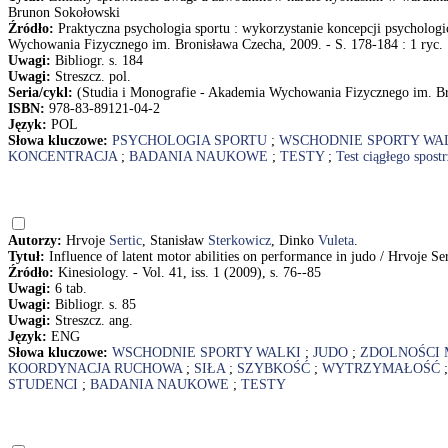
Brunon Sokołowski
Źródło:
Praktyczna psychologia sportu : wykorzystanie koncepcji psychologi
Wychowania Fizycznego im. Bronisława Czecha, 2009. - S. 178-184 : 1 ryc.
Uwagi:
Bibliogr. s. 184
Uwagi:
Streszcz. pol.
Seria/cykl:
(Studia i Monografie - Akademia Wychowania Fizycznego im. B
ISBN:
978-83-89121-04-2
Język:
POL
Słowa kluczowe:
PSYCHOLOGIA SPORTU
;
WSCHODNIE SPORTY WA
KONCENTRACJA
;
BADANIA NAUKOWE
;
TESTY
;
Test ciągłego spost
Autorzy:
Hrvoje
Sertic
, Stanisław
Sterkowicz
, Dinko
Vuleta
.
Tytuł:
Influence of latent motor abilities on performance in judo / Hrvoje Se
Źródło:
Kinesiology. - Vol. 41, iss. 1 (2009), s. 76--85
Uwagi:
6 tab.
Uwagi:
Bibliogr. s. 85
Uwagi:
Streszcz. ang.
Język:
ENG
Słowa kluczowe:
WSCHODNIE SPORTY WALKI
;
JUDO
;
ZDOLNOŚCI
KOORDYNACJA RUCHOWA
;
SIŁA
;
SZYBKOŚĆ
;
WYTRZYMAŁOŚĆ
STUDENCI
;
BADANIA NAUKOWE
;
TESTY