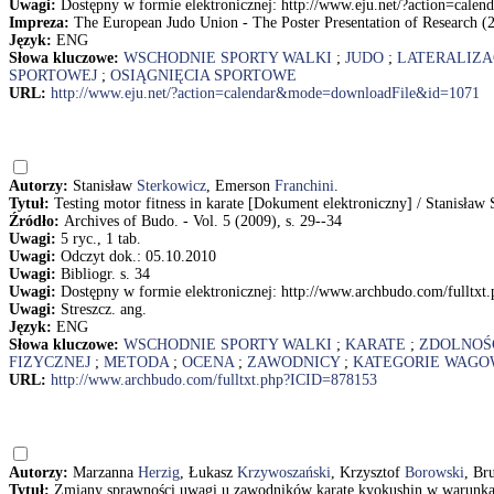
Uwagi:
Dostępny w formie elektronicznej: http://www.eju.net/?action=ca
Impreza:
The European Judo Union - The Poster Presentation of Research (
Język:
ENG
Słowa kluczowe:
WSCHODNIE SPORTY WALKI
;
JUDO
;
LATERALIZA
SPORTOWEJ
;
OSIĄGNIĘCIA SPORTOWE
URL:
http://www.eju.net/?action=calendar&mode=downloadFile&id=1071
Autorzy:
Stanisław
Sterkowicz
, Emerson
Franchini
.
Tytuł:
Testing motor fitness in karate [Dokument elektroniczny] / Stanisław
Źródło:
Archives of Budo. - Vol. 5 (2009), s. 29--34
Uwagi:
5 ryc., 1 tab.
Uwagi:
Odczyt dok.: 05.10.2010
Uwagi:
Bibliogr. s. 34
Uwagi:
Dostępny w formie elektronicznej: http://www.archbudo.com/fulltx
Uwagi:
Streszcz. ang.
Język:
ENG
Słowa kluczowe:
WSCHODNIE SPORTY WALKI
;
KARATE
;
ZDOLNOŚ
FIZYCZNEJ
;
METODA
;
OCENA
;
ZAWODNICY
;
KATEGORIE WAGO
URL:
http://www.archbudo.com/fulltxt.php?ICID=878153
Autorzy:
Marzanna
Herzig
, Łukasz
Krzywoszański
, Krzysztof
Borowski
, Br
Tytuł:
Zmiany sprawności uwagi u zawodników karate kyokushin w warunkac