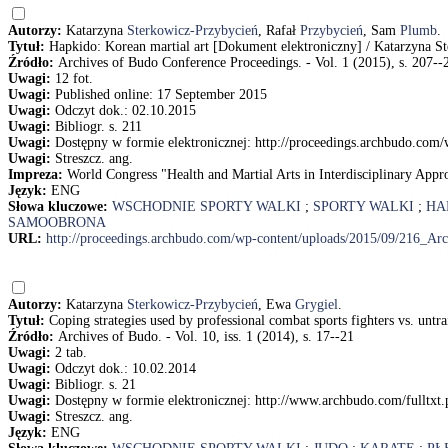
Autorzy:
Katarzyna
Sterkowicz-Przybycień
, Rafał
Przybycień
, Sam
Plumb
.
Tytuł:
Hapkido: Korean martial art [Dokument elektroniczny] / Katarzyna 
Źródło:
Archives of Budo Conference Proceedings. - Vol. 1 (2015), s. 207--
Uwagi:
12 fot.
Uwagi:
Published online: 17 September 2015
Uwagi:
Odczyt dok.: 02.10.2015
Uwagi:
Bibliogr. s. 211
Uwagi:
Dostępny w formie elektronicznej: http://proceedings.archbudo.co
Uwagi:
Streszcz. ang.
Impreza:
World Congress "Health and Martial Arts in Interdisciplinary Appr
Język:
ENG
Słowa kluczowe:
WSCHODNIE SPORTY WALKI
;
SPORTY WALKI
;
HA
SAMOOBRONA
URL:
http://proceedings.archbudo.com/wp-content/uploads/2015/09/216_A
Autorzy:
Katarzyna
Sterkowicz-Przybycień
, Ewa
Grygiel
.
Tytuł:
Coping strategies used by professional combat sports fighters vs. un
Źródło:
Archives of Budo. - Vol. 10, iss. 1 (2014), s. 17--21
Uwagi:
2 tab.
Uwagi:
Odczyt dok.: 10.02.2014
Uwagi:
Bibliogr. s. 21
Uwagi:
Dostępny w formie elektronicznej: http://www.archbudo.com/fulltx
Uwagi:
Streszcz. ang.
Język:
ENG