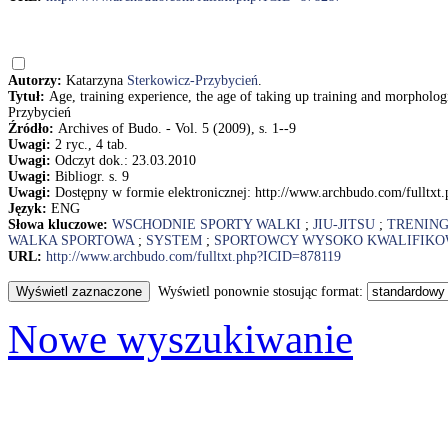
Autorzy:
Katarzyna
Sterkowicz-Przybycień
.
Tytuł:
Age, training experience, the age of taking up training and morpholog
Przybycień
Źródło:
Archives of Budo. - Vol. 5 (2009), s. 1--9
Uwagi:
2 ryc., 4 tab.
Uwagi:
Odczyt dok.: 23.03.2010
Uwagi:
Bibliogr. s. 9
Uwagi:
Dostępny w formie elektronicznej: http://www.archbudo.com/fulltx
Język:
ENG
Słowa kluczowe:
WSCHODNIE SPORTY WALKI
;
JIU-JITSU
;
TRENIN
WALKA SPORTOWA
;
SYSTEM
;
SPORTOWCY WYSOKO KWALIFIKO
URL:
http://www.archbudo.com/fulltxt.php?ICID=878119
Wyświetl ponownie stosując format:
Nowe wyszukiwanie