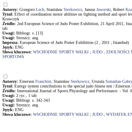
Autorzy:
Grzegorz
Lech
, Stanisław
Sterkowicz
, Janusz
Jaworski
, Robert
Kra
Tytuł:
Effect of coordination motor abilities on fighting method and sport le
Krawczyk
Źródło:
2nd European Science of Judo Poster Exhibition, 21 April 2011, Ista
tab.
Uwagi:
Bibliogr. s. [13]
Uwagi:
Streszcz. ang.
Impreza:
European Science of Judo Poster Exhibition (2 ; 2011 ; Istambuł)
Język:
ENG
Słowa kluczowe:
WSCHODNIE SPORTY WALKI
;
JUDO
;
ZDOLNOŚCI
SPORTOWA
Autorzy:
Emerson
Franchini
, Stanisław
Sterkowicz
, Urszula
Szmatlan-Gabr
Tytuł:
Energy system contributions to the special judo fitness test / Emers
Źródło:
International Journal of Sports Physiology and Performance. - Vol. 6,
Uwagi:
2 ryc., 1 tab.
Uwagi:
Bibliogr. s. 342-343
Uwagi:
Streszcz. ang.
Język:
ENG
Słowa kluczowe:
WSCHODNIE SPORTY WALKI
;
JUDO
;
WYDATEK E