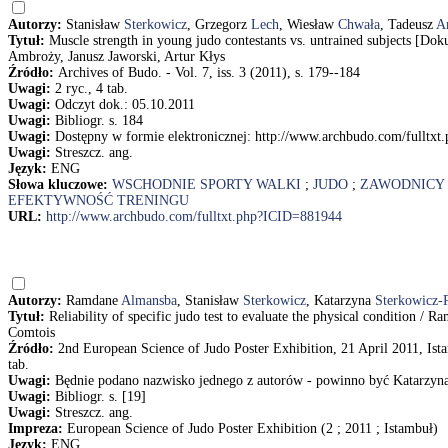
Autorzy:
Stanisław
Sterkowicz
, Grzegorz
Lech
, Wiesław
Chwała
, Tadeusz
A
Tytuł:
Muscle strength in young judo contestants vs. untrained subjects [D
Ambroży, Janusz Jaworski, Artur Kłys
Źródło:
Archives of Budo. - Vol. 7, iss. 3 (2011), s. 179--184
Uwagi:
2 ryc., 4 tab.
Uwagi:
Odczyt dok.: 05.10.2011
Uwagi:
Bibliogr. s. 184
Uwagi:
Dostępny w formie elektronicznej: http://www.archbudo.com/fulltx
Uwagi:
Streszcz. ang.
Język:
ENG
Słowa kluczowe:
WSCHODNIE SPORTY WALKI
;
JUDO
;
ZAWODNICY
EFEKTYWNOŚĆ TRENINGU
URL:
http://www.archbudo.com/fulltxt.php?ICID=881944
Autorzy:
Ramdane
Almansba
, Stanisław
Sterkowicz
, Katarzyna
Sterkowicz-
Tytuł:
Reliability of specific judo test to evaluate the physical condition 
Comtois
Źródło:
2nd European Science of Judo Poster Exhibition, 21 April 2011, Ista
tab.
Uwagi:
Będnie podano nazwisko jednego z autorów - powinno być Katarzyn
Uwagi:
Bibliogr. s. [19]
Uwagi:
Streszcz. ang.
Impreza:
European Science of Judo Poster Exhibition (2 ; 2011 ; Istambuł)
Język:
ENG