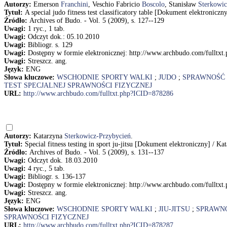
Autorzy:
Emerson
Franchini
, Veschio Fabricio
Boscolo
, Stanisław
Sterkowic
Tytuł:
A special judo fitness test classificatory table [Dokument elektronic
Źródło:
Archives of Budo. - Vol. 5 (2009), s. 127--129
Uwagi:
1 ryc., 1 tab.
Uwagi:
Odczyt dok.: 05.10.2010
Uwagi:
Bibliogr. s. 129
Uwagi:
Dostępny w formie elektronicznej: http://www.archbudo.com/fulltx
Uwagi:
Streszcz. ang.
Język:
ENG
Słowa kluczowe:
WSCHODNIE SPORTY WALKI
;
JUDO
;
SPRAWNOŚĆ 
TEST SPECJALNEJ SPRAWNOŚCI FIZYCZNEJ
URL:
http://www.archbudo.com/fulltxt.php?ICID=878286
Autorzy:
Katarzyna
Sterkowicz-Przybycień
.
Tytuł:
Special fitness testing in sport ju-jitsu [Dokument elektroniczny] / K
Źródło:
Archives of Budo. - Vol. 5 (2009), s. 131--137
Uwagi:
Odczyt dok. 18.03.2010
Uwagi:
4 ryc., 5 tab.
Uwagi:
Bibliogr. s. 136-137
Uwagi:
Dostępny w formie elektronicznej: http://www.archbudo.com/fulltx
Uwagi:
Streszcz. ang.
Język:
ENG
Słowa kluczowe:
WSCHODNIE SPORTY WALKI
;
JIU-JITSU
;
SPRAWN
SPRAWNOŚCI FIZYCZNEJ
URL:
http://www.archbudo.com/fulltxt.php?ICID=878287