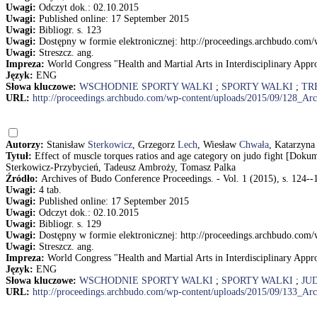
Uwagi:
Odczyt dok.: 02.10.2015
Uwagi:
Published online: 17 September 2015
Uwagi:
Bibliogr. s. 123
Uwagi:
Dostępny w formie elektronicznej: http://proceedings.archbudo.co
Uwagi:
Streszcz. ang.
Impreza:
World Congress "Health and Martial Arts in Interdisciplinary Appr
Język:
ENG
Słowa kluczowe:
WSCHODNIE SPORTY WALKI
;
SPORTY WALKI
;
TR
URL:
http://proceedings.archbudo.com/wp-content/uploads/2015/09/128_A
Autorzy:
Stanisław
Sterkowicz
, Grzegorz
Lech
, Wiesław
Chwała
, Katarzyn
Tytuł:
Effect of muscle torques ratios and age category on judo fight [Dok
Sterkowicz-Przybycień, Tadeusz Ambroży, Tomasz Palka
Źródło:
Archives of Budo Conference Proceedings. - Vol. 1 (2015), s. 124--
Uwagi:
4 tab.
Uwagi:
Published online: 17 September 2015
Uwagi:
Odczyt dok.: 02.10.2015
Uwagi:
Bibliogr. s. 129
Uwagi:
Dostępny w formie elektronicznej: http://proceedings.archbudo.co
Uwagi:
Streszcz. ang.
Impreza:
World Congress "Health and Martial Arts in Interdisciplinary Appr
Język:
ENG
Słowa kluczowe:
WSCHODNIE SPORTY WALKI
;
SPORTY WALKI
;
JU
URL:
http://proceedings.archbudo.com/wp-content/uploads/2015/09/133_A