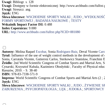
Uwagi:
Bibliogr. s. 128
Uwagi:
Dostępny w formie elektronicznej: http://www.archbudo.com/fulltx
Uwagi:
Streszcz. ang.
Język:
ENG
Słowa kluczowe:
WSCHODNIE SPORTY WALKI
;
JUDO
;
WYDOLNOŚĆ
FORMY SPORTOWEJ
;
BADANIA NAUKOWE
;
TESTY
Wskaźnik Impact Factor ISI:
0.488
Index Copernicus:
9.000
URL:
http://www.archbudo.com/fulltxt.php?ICID=881080
Autorzy:
Molina Raquel
Escobar
, Sonia
Rodriguez-Ruiz
, Deval Vicente
Carr
Tytuł:
Influence of the use of weight control methods in the development of e
Sonia, Carratala Vicente, Gutierrez Carlos, Sterkowicz Stanislaw, Franchini
Źródło:
2nd World Scientific Congress of Combat Sports and Martial Arts, S
Cynarski, Krzysztof Kubala, Kazimierz Obodyński ; Faculty of Physical educa
Rzeszów, 2010. - S. 38-40
ISBN:
978-83-7338-571-9
Impreza:
World Scientific Congress of Combat Sports and Martial Arts (2 ;
Język:
ENG
Słowa kluczowe:
WSCHODNIE SPORTY WALKI
;
JUDO
;
ŻYWIENIE 
ZABURZENIA
;
PSYCHOPATOLOGIA
;
LĘK
;
JUDOKA
;
SPORTOWCY 