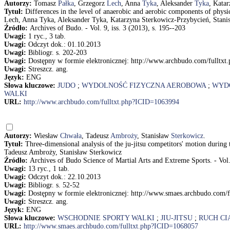
Autorzy:
Tomasz
Pałka
, Grzegorz
Lech
, Anna
Tyka
, Aleksander
Tyka
, Kata
Tytuł:
Differences in the level of anaerobic and aerobic components of physi
Lech, Anna Tyka, Aleksander Tyka, Katarzyna Sterkowicz-Przybycień, Stanis
Źródło:
Archives of Budo. - Vol. 9, iss. 3 (2013), s. 195--203
Uwagi:
1 ryc., 3 tab.
Uwagi:
Odczyt dok.: 01.10.2013
Uwagi:
Bibliogr. s. 202-203
Uwagi:
Dostępny w formie elektronicznej: http://www.archbudo.com/fulltx
Uwagi:
Streszcz. ang.
Język:
ENG
Słowa kluczowe:
JUDO
;
WYDOLNOŚĆ FIZYCZNA AEROBOWA
;
WYD
WALKI
URL:
http://www.archbudo.com/fulltxt.php?ICID=1063994
Autorzy:
Wiesław
Chwała
, Tadeusz
Ambroży
, Stanisław
Sterkowicz
.
Tytuł:
Three-dimensional analysis of the ju-jitsu competitors' motion durin
Tadeusz Ambroży, Stanisław Sterkowicz
Źródło:
Archives of Budo Science of Martial Arts and Extreme Sports. - Vol.
Uwagi:
13 ryc., 1 tab.
Uwagi:
Odczyt dok.: 22.10.2013
Uwagi:
Bibliogr. s. 52-52
Uwagi:
Dostępny w formie elektronicznej: http://www.smaes.archbudo.com/
Uwagi:
Streszcz. ang.
Język:
ENG
Słowa kluczowe:
WSCHODNIE SPORTY WALKI
;
JIU-JITSU
;
RUCH CI
URL:
http://www.smaes.archbudo.com/fulltxt.php?ICID=1068057