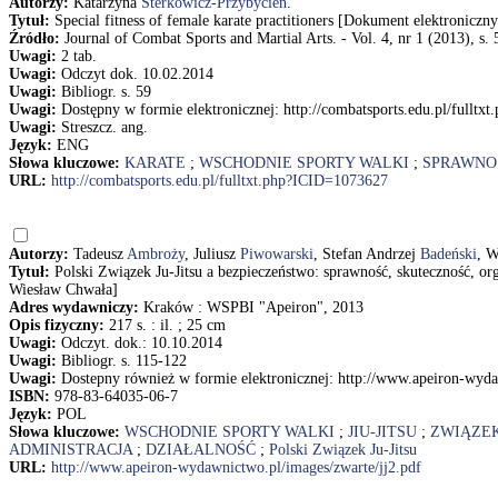
Autorzy:
Katarzyna
Sterkowicz-Przybycień
.
Tytuł:
Special fitness of female karate practitioners [Dokument elektronicz
Źródło:
Journal of Combat Sports and Martial Arts. - Vol. 4, nr 1 (2013), s.
Uwagi:
2 tab.
Uwagi:
Odczyt dok. 10.02.2014
Uwagi:
Bibliogr. s. 59
Uwagi:
Dostępny w formie elektronicznej: http://combatsports.edu.pl/fullt
Uwagi:
Streszcz. ang.
Język:
ENG
Słowa kluczowe:
KARATE
;
WSCHODNIE SPORTY WALKI
;
SPRAWNO
URL:
http://combatsports.edu.pl/fulltxt.php?ICID=1073627
Autorzy:
Tadeusz
Ambroży
, Juliusz
Piwowarski
, Stefan Andrzej
Badeński
, 
Tytuł:
Polski Związek Ju-Jitsu a bezpieczeństwo: sprawność, skuteczność, or
Wiesław Chwała]
Adres wydawniczy:
Kraków : WSPBI "Apeiron", 2013
Opis fizyczny:
217 s. : il. ; 25 cm
Uwagi:
Odczyt. dok.: 10.10.2014
Uwagi:
Bibliogr. s. 115-122
Uwagi:
Dostepny również w formie elektronicznej: http://www.apeiron-wyda
ISBN:
978-83-64035-06-7
Język:
POL
Słowa kluczowe:
WSCHODNIE SPORTY WALKI
;
JIU-JITSU
;
ZWIĄZE
ADMINISTRACJA
;
DZIAŁALNOŚĆ
;
Polski Związek Ju-Jitsu
URL:
http://www.apeiron-wydawnictwo.pl/images/zwarte/jj2.pdf