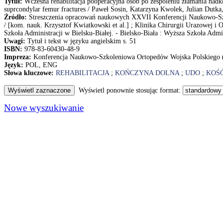
Tytuł:
Wczesna rehabilitacja pooperacyjna osób po zespoleniu złamania nadkły
suprcondylar femur fractures / Paweł Sosin, Katarzyna Kwolek, Julian Dutka
Źródło:
Streszczenia opracowań naukowych XXVII Konferencji Naukowo-Szk
/ [kom. nauk. Krzysztof Kwiatkowski et al.] ; Klinika Chirurgii Urazowej 
Szkoła Administracji w Bielsku-Białej. - Bielsko-Biała : Wyższa Szkoła Admin
Uwagi:
Tytuł i tekst w języku angielskim s. 51
ISBN:
978-83-60430-48-9
Impreza:
Konferencja Naukowo-Szkoleniowa Ortopedów Wojska Polskiego (2
Język:
POL, ENG
Słowa kluczowe:
REHABILITACJA
;
KOŃCZYNA DOLNA
;
UDO
;
KOŚ
Wyświetl ponownie stosując format:
Nowe wyszukiwanie