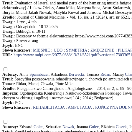
Tytuł:
Evaluation of lateral and medial parts of the hamstring muscle fatigu
elektroniczny] / Łukasz Oleksy, Anna Mika, Martyna Sopa, Artur Stolarczy
Buryta, Michał Jakub Nowak, Matylda Kowal and Jarosław Michał Deszczyńs
Źródło:
Journal of Clinical Medicine. - Vol. 13, iss. 21 (2024), art. nr 6521, 
Uwagi:
1 ryc., 4 tab.
Uwagi:
Odczyt dok.: 18.12.2025
Uwagi:
Bibliogr. s. 10-11
Uwagi:
Dostępny w formie elektronicznej: https://www.mdpi.com/2077-038
Uwagi:
Streszcz. ang.
Język:
ENG
Słowa kluczowe:
MIĘŚNIE
;
UDO
;
SYMETRIA
;
ZMĘCZENIE
;
PIŁKA
URL:
https://www.mdpi.com/2077-0383/13/21/6521/pdf?version=17303365
Autorzy:
Anna
Spannbauer
, Arkadiusz
Berwecki
, Tomasz
Ridan
, Maciej
Chw
Tytuł:
Specyfika postępowania rehabilitacyjnego u chorych po amputacjach
Tomasz Ridan, Maciej Chwała, Piotr Mika
Źródło:
Pielęgniarstwo Chirurgiczne i Angiologiczne. - 2014, nr 2, s. 89--90
Impreza:
Ogólnopolska Konferencja Naukowo-Szkoleniowa Polskiego Towarzy
chorym w chirurgii ogólnej i naczyniowej" (4 ; 2014 ; Bydgoszcz)
Język:
POL
Słowa kluczowe:
REHABILITACJA
;
AMPUTACJA
;
KOŃCZYNA DOLN
Autorzy:
Edward
Golec
, Sebastian
Nowak
, Joanna
Golec
, Elżbieta
Ciszek
, J
Tytuł:
Powikłania mechaniczne oraz niedogodności w rehabilitacji chorych 