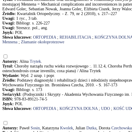
mostującej Mennena = Mechanical complications and inconveniences in patient r
Edward Golec, Sebastian Nowak, Joanna Golec, Elżbieta Ciszek, Jerzy Walo
Źródło:
Kwartalnik Ortopedyczny. - Z. 79, nr 2 (2010), s. 217--227
Uwagi:
1 ryc., 3 tab.
Uwagi:
Bibliogr. s. 226-227
Uwagi:
Streszcz. pol., ang.
Język:
POL
Słowa kluczowe:
ORTOPEDIA
;
REHABILITACJA
;
KOŃCZYNA DOLN
Mennena
;
Złamanie okołoprotezowe
Autorzy:
Alina
Trytek
.
Tytuł:
Choroby narządu ruchu wieku rozwojowego :. 11.12.4, Choroba Perthesa
osteochondrosis coxae invenilis; coxa piana) / Alina Trytek
Wydanie:
Wyd. 2 uzup. i popr.
Źródło:
Podstawy diagnostyki i rehabilitacji dzieci i młodzieży niepełnosp
Wychowania Fizycznego im. Bronisława Czecha, 2010. - S. 167-173
Uwagi:
Bibliogr. s. 173
Seria/cykl:
(Podręczniki i Skrypty - Akademia Wychowania Fizycznego im.
ISBN:
978-83-89121-74-5
Język:
POL
Słowa kluczowe:
ORTOPEDIA
;
KOŃCZYNA DOLNA
;
UDO
;
KOŚĆ U
Autorzy:
Paweł
Sosin
, Katarzyna
Kwolek
, Julian
Dutka
, Dorota
Czechowska