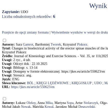
Wynik
Zapytanie:
UDO
6
Liczba odnalezionych rekordów:
Przejście do opcji zmiany formatu
|
Wyświetlenie wyników w wersji do druk
Autorzy:
Sara
Gamrot
, Bartłomiej
Tworek
, Krzysztof
Piskorz
.
Tytuł:
Changes in bioelectrical activity of the erector spinae muscles of the
Krzysztof Piskorz
Źródło:
Journal of Kinesiology and Exercise Sciences. - Vol. 35, nr 111(2025
Uwagi:
2 ryc., 4 tab.
Uwagi:
Odczyt dok.: 22.10.2025
Uwagi:
Bibliogr. s. 13-14
Uwagi:
Dostępny w formie elektronicznej: https://jkes.eu/article/550623/en
Uwagi:
Streszcz. ang.
Język:
ENG
Słowa kluczowe:
BÓL
;
KRĘGI LĘDŹWIOWE
;
KRĘGOSŁUP
;
UDO
;
M
URL:
https://jkes.eu/article/550623/en
Autorzy:
Łukasz
Oleksy
, Anna
Mika
, Martyna
Sopa
, Artur
Stolarczyk
, Olga
Michał Jakub
Nowak
, Matylda
Kowal
, Jarosław Michał
Deszczyński
.