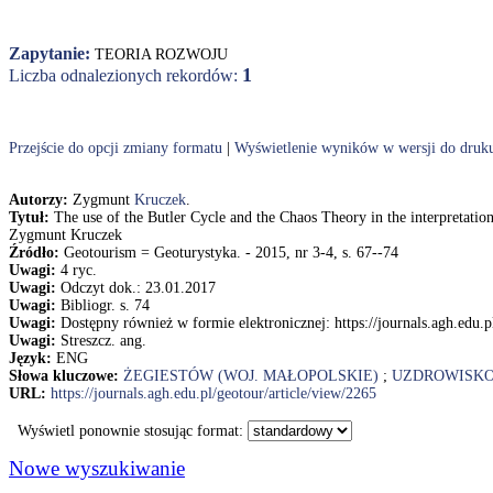
Zapytanie:
TEORIA ROZWOJU
1
Liczba odnalezionych rekordów:
Przejście do opcji zmiany formatu
|
Wyświetlenie wyników w wersji do druk
Autorzy:
Zygmunt
Kruczek
.
Tytuł:
The use of the Butler Cycle and the Chaos Theory in the interpretatio
Zygmunt Kruczek
Źródło:
Geotourism = Geoturystyka. - 2015, nr 3-4, s. 67--74
Uwagi:
4 ryc.
Uwagi:
Odczyt dok.: 23.01.2017
Uwagi:
Bibliogr. s. 74
Uwagi:
Dostępny również w formie elektronicznej: https://journals.agh.edu.p
Uwagi:
Streszcz. ang.
Język:
ENG
Słowa kluczowe:
ŻEGIESTÓW (WOJ. MAŁOPOLSKIE)
;
UZDROWISK
URL:
https://journals.agh.edu.pl/geotour/article/view/2265
Wyświetl ponownie stosując format:
Nowe wyszukiwanie