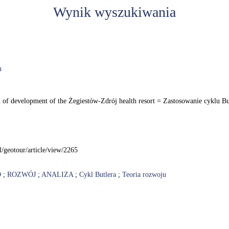
Wynik wyszukiwania
u
n of development of the Żegiestów-Zdrój health resort = Zastosowanie cyklu Bu
l/geotour/article/view/2265
O
;
ROZWÓJ
;
ANALIZA
;
Cykl Butlera
;
Teoria rozwoju