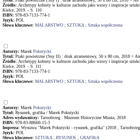
Tytuł:
Ptaki powietrzne (Sny I) : druk atramentowy, 50 x 80 cm, 2018 = Air 
Źródło:
Archetypy kobiety w kulturze zachodu jako wzory i inspiracje sztuki
Kielce, 2019. - S. 110
ISBN:
978-83-7133-774-1
Język:
POL
Słowa kluczowe:
MALARSTWO
;
SZTUKA
;
Sztuka współczesna
Autorzy:
Marek
Pokutycki
.
Tytuł:
Ptaki powietrzne (Sny II) : druk atramentowy, 50 x 80 cm, 2018 = Air
Źródło:
Archetypy kobiety w kulturze zachodu jako wzory i inspiracje sztuki
Kielce, 2019. - S. 111
ISBN:
978-83-7133-774-1
Język:
POL
Słowa kluczowe:
MALARSTWO
;
SZTUKA
;
Sztuka współczesna
Autorzy:
Marek
Pokutycki
.
Tytuł:
Rysunek, grafika / Marek Pokutycki
Adres wydawniczy:
Tarnobrzeg : Muzeum Historyczne Miasta, 2018
ISBN:
978-83-88660-15-3
Impreza:
Wystawa "Marek Pokutycki - rysunek, grafika" (2018 ; Tarnobrzeg
Język:
POL
Słowa kluczowe:
SZTUKA
;
RYSUNEK
;
GRAFIKA