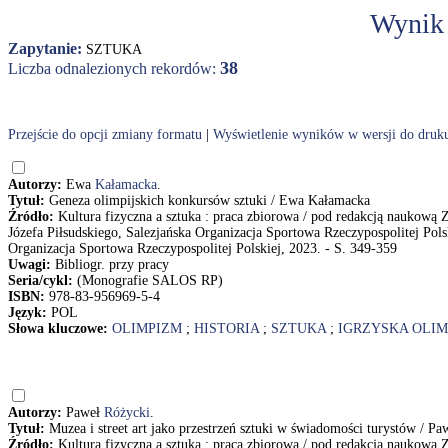
Wynik
Zapytanie:
SZTUKA
38
Liczba odnalezionych rekordów:
Przejście do opcji zmiany formatu
|
Wyświetlenie wyników w wersji do druk
Autorzy:
Ewa
Kałamacka
.
Tytuł:
Geneza olimpijskich konkursów sztuki / Ewa Kałamacka
Źródło:
Kultura fizyczna a sztuka : praca zbiorowa / pod redakcją naukow
Józefa Piłsudskiego, Salezjańska Organizacja Sportowa Rzeczypospolitej Pol
Organizacja Sportowa Rzeczypospolitej Polskiej, 2023. - S. 349-359
Uwagi:
Bibliogr. przy pracy
Seria/cykl:
(Monografie SALOS RP)
ISBN:
978-83-956969-5-4
Język:
POL
Słowa kluczowe:
OLIMPIZM
;
HISTORIA
;
SZTUKA
;
IGRZYSKA OLIM
Autorzy:
Paweł
Różycki
.
Tytuł:
Muzea i street art jako przestrzeń sztuki w świadomości turystów / P
Źródło:
Kultura fizyczna a sztuka : praca zbiorowa / pod redakcją naukow