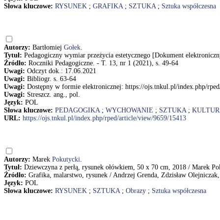
Słowa kluczowe:
RYSUNEK
;
GRAFIKA
;
SZTUKA
;
Sztuka współczesna
Autorzy:
Bartłomiej
Gołek
.
Tytuł:
Pedagogiczny wymiar przeżycia estetycznego [Dokument elektroniczn
Źródło:
Roczniki Pedagogiczne. - T. 13, nr 1 (2021), s. 49-64
Uwagi:
Odczyt dok.: 17.06.2021
Uwagi:
Bibliogr. s. 63-64
Uwagi:
Dostępny w formie elektronicznej: https://ojs.tnkul.pl/index.php/rpe
Uwagi:
Streszcz. ang., pol.
Język:
POL
Słowa kluczowe:
PEDAGOGIKA
;
WYCHOWANIE
;
SZTUKA
;
KULTUR
URL:
https://ojs.tnkul.pl/index.php/rped/article/view/9659/15413
Autorzy:
Marek
Pokutycki
.
Tytuł:
Dziewczyna z perłą, rysunek ołówkiem, 50 x 70 cm, 2018 / Marek Po
Źródło:
Grafika, malarstwo, rysunek / Andrzej Grenda, Zdzisław Olejniczak,
Język:
POL
Słowa kluczowe:
RYSUNEK
;
SZTUKA
;
Obrazy
;
Sztuka współczesna