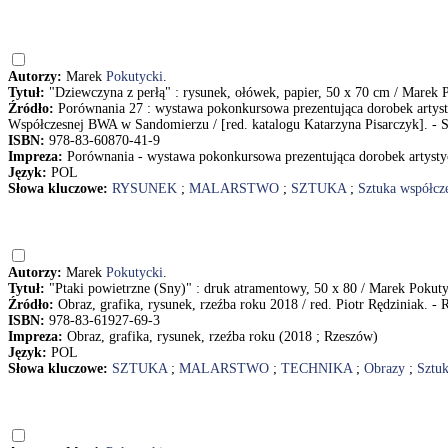
Autorzy:
Marek
Pokutycki
.
Tytuł:
"Dziewczyna z perłą" : rysunek, ołówek, papier, 50 x 70 cm / Marek 
Źródło:
Porównania 27 : wystawa pokonkursowa prezentująca dorobek artyst
Współczesnej BWA w Sandomierzu / [red. katalogu Katarzyna Pisarczyk]. - 
ISBN:
978-83-60870-41-9
Impreza:
Porównania - wystawa pokonkursowa prezentująca dorobek artysty
Język:
POL
Słowa kluczowe:
RYSUNEK
;
MALARSTWO
;
SZTUKA
;
Sztuka współcz
Autorzy:
Marek
Pokutycki
.
Tytuł:
"Ptaki powietrzne (Sny)" : druk atramentowy, 50 x 80 / Marek Pokut
Źródło:
Obraz, grafika, rysunek, rzeźba roku 2018 / red. Piotr Rędziniak. -
ISBN:
978-83-61927-69-3
Impreza:
Obraz, grafika, rysunek, rzeźba roku (2018 ; Rzeszów)
Język:
POL
Słowa kluczowe:
SZTUKA
;
MALARSTWO
;
TECHNIKA
;
Obrazy
;
Sztuk