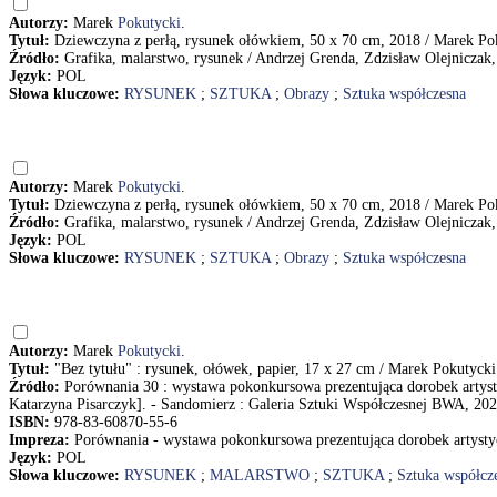
Autorzy:
Marek
Pokutycki
.
Tytuł:
Dziewczyna z perłą, rysunek ołówkiem, 50 x 70 cm, 2018 / Marek Po
Źródło:
Grafika, malarstwo, rysunek / Andrzej Grenda, Zdzisław Olejniczak,
Język:
POL
Słowa kluczowe:
RYSUNEK
;
SZTUKA
;
Obrazy
;
Sztuka współczesna
Autorzy:
Marek
Pokutycki
.
Tytuł:
Dziewczyna z perłą, rysunek ołówkiem, 50 x 70 cm, 2018 / Marek Po
Źródło:
Grafika, malarstwo, rysunek / Andrzej Grenda, Zdzisław Olejniczak,
Język:
POL
Słowa kluczowe:
RYSUNEK
;
SZTUKA
;
Obrazy
;
Sztuka współczesna
Autorzy:
Marek
Pokutycki
.
Tytuł:
"Bez tytułu" : rysunek, ołówek, papier, 17 x 27 cm / Marek Pokutycki
Źródło:
Porównania 30 : wystawa pokonkursowa prezentująca dorobek artyst
Katarzyna Pisarczyk]. - Sandomierz : Galeria Sztuki Współczesnej BWA, 202
ISBN:
978-83-60870-55-6
Impreza:
Porównania - wystawa pokonkursowa prezentująca dorobek artysty
Język:
POL
Słowa kluczowe:
RYSUNEK
;
MALARSTWO
;
SZTUKA
;
Sztuka współcz