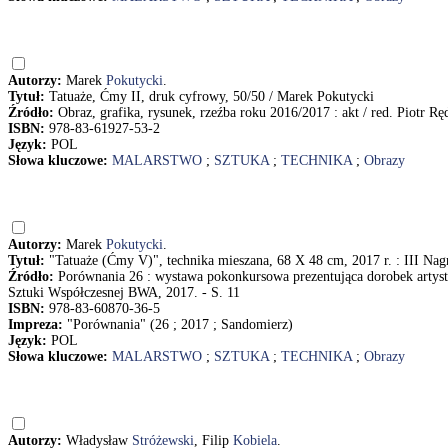
Autorzy:
Marek
Pokutycki
.
Tytuł:
Tatuaże, Ćmy II, druk cyfrowy, 50/50 / Marek Pokutycki
Źródło:
Obraz, grafika, rysunek, rzeźba roku 2016/2017 : akt / red. Piotr R
ISBN:
978-83-61927-53-2
Język:
POL
Słowa kluczowe:
MALARSTWO
;
SZTUKA
;
TECHNIKA
;
Obrazy
Autorzy:
Marek
Pokutycki
.
Tytuł:
"Tatuaże (Ćmy V)", technika mieszana, 68 X 48 cm, 2017 r. : III N
Źródło:
Porównania 26 : wystawa pokonkursowa prezentująca dorobek artyst
Sztuki Współczesnej BWA, 2017. - S. 11
ISBN:
978-83-60870-36-5
Impreza:
"Porównania" (26 ; 2017 ; Sandomierz)
Język:
POL
Słowa kluczowe:
MALARSTWO
;
SZTUKA
;
TECHNIKA
;
Obrazy
Autorzy:
Władysław
Stróżewski
, Filip
Kobiela
.