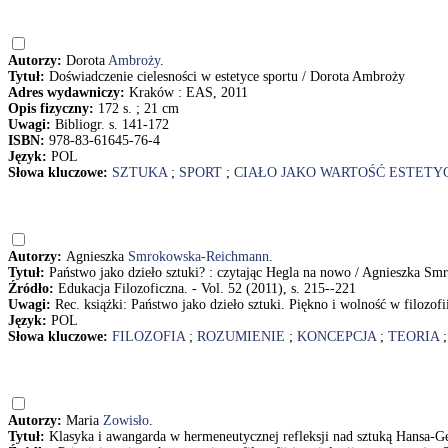
Autorzy:
Dorota
Ambroży
.
Tytuł:
Doświadczenie cielesności w estetyce sportu / Dorota Ambroży
Adres wydawniczy:
Kraków : EAS, 2011
Opis fizyczny:
172 s. ; 21 cm
Uwagi:
Bibliogr. s. 141-172
ISBN:
978-83-61645-76-4
Język:
POL
Słowa kluczowe:
SZTUKA
;
SPORT
;
CIAŁO JAKO WARTOŚĆ ESTETY
Autorzy:
Agnieszka
Smrokowska-Reichmann
.
Tytuł:
Państwo jako dzieło sztuki? : czytając Hegla na nowo / Agnieszka 
Źródło:
Edukacja Filozoficzna. - Vol. 52 (2011), s. 215--221
Uwagi:
Rec. książki: Państwo jako dzieło sztuki. Piękno i wolność w filoz
Język:
POL
Słowa kluczowe:
FILOZOFIA
;
ROZUMIENIE
;
KONCEPCJA
;
TEORIA
Autorzy:
Maria
Zowisło
.
Tytuł:
Klasyka i awangarda w hermeneutycznej refleksji nad sztuką Hansa-