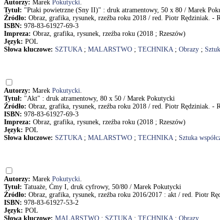
Autorzy:
Marek
Pokutycki
.
Tytuł:
"Ptaki powietrzne (Sny II)" : druk atramentowy, 50 x 80 / Marek Pok
Źródło:
Obraz, grafika, rysunek, rzeźba roku 2018 / red. Piotr Rędziniak. -
ISBN:
978-83-61927-69-3
Impreza:
Obraz, grafika, rysunek, rzeźba roku (2018 ; Rzeszów)
Język:
POL
Słowa kluczowe:
SZTUKA
;
MALARSTWO
;
TECHNIKA
;
Obrazy
;
Sztuk
Autorzy:
Marek
Pokutycki
.
Tytuł:
"Akt" : druk atramentowy, 80 x 50 / Marek Pokutycki
Źródło:
Obraz, grafika, rysunek, rzeźba roku 2018 / red. Piotr Rędziniak. -
ISBN:
978-83-61927-69-3
Impreza:
Obraz, grafika, rysunek, rzeźba roku (2018 ; Rzeszów)
Język:
POL
Słowa kluczowe:
SZTUKA
;
MALARSTWO
;
TECHNIKA
;
Sztuka współc
Autorzy:
Marek
Pokutycki
.
Tytuł:
Tatuaże, Ćmy I, druk cyfrowy, 50/80 / Marek Pokutycki
Źródło:
Obraz, grafika, rysunek, rzeźba roku 2016/2017 : akt / red. Piotr R
ISBN:
978-83-61927-53-2
Język:
POL
Słowa kluczowe:
MALARSTWO
;
SZTUKA
;
TECHNIKA
;
Obrazy