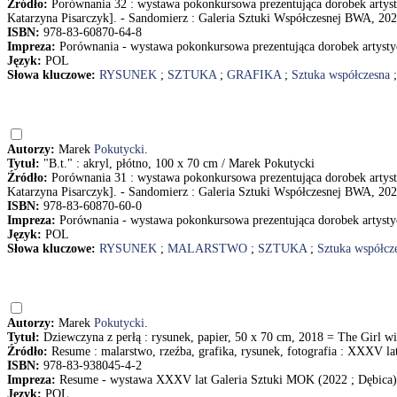
Źródło:
Porównania 32 : wystawa pokonkursowa prezentująca dorobek artyst
Katarzyna Pisarczyk]. - Sandomierz : Galeria Sztuki Współczesnej BWA, 202
ISBN:
978-83-60870-64-8
Impreza:
Porównania - wystawa pokonkursowa prezentująca dorobek artysty
Język:
POL
Słowa kluczowe:
RYSUNEK
;
SZTUKA
;
GRAFIKA
;
Sztuka współczesna
Autorzy:
Marek
Pokutycki
.
Tytuł:
"B.t." : akryl, płótno, 100 x 70 cm / Marek Pokutycki
Źródło:
Porównania 31 : wystawa pokonkursowa prezentująca dorobek artyst
Katarzyna Pisarczyk]. - Sandomierz : Galeria Sztuki Współczesnej BWA, 202
ISBN:
978-83-60870-60-0
Impreza:
Porównania - wystawa pokonkursowa prezentująca dorobek artysty
Język:
POL
Słowa kluczowe:
RYSUNEK
;
MALARSTWO
;
SZTUKA
;
Sztuka współcz
Autorzy:
Marek
Pokutycki
.
Tytuł:
Dziewczyna z perłą : rysunek, papier, 50 x 70 cm, 2018 = The Girl wi
Źródło:
Resume : malarstwo, rzeźba, grafika, rysunek, fotografia : XXXV la
ISBN:
978-83-938045-4-2
Impreza:
Resume - wystawa XXXV lat Galeria Sztuki MOK (2022 ; Dębica)
Język:
POL