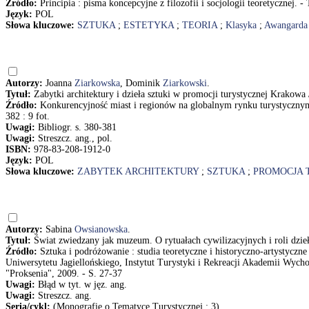
Źródło:
Principia : pisma koncepcyjne z filozofii i socjologii teoretycznej. -
Język:
POL
Słowa kluczowe:
SZTUKA
;
ESTETYKA
;
TEORIA
;
Klasyka
;
Awangarda
Autorzy:
Joanna
Ziarkowska
, Dominik
Ziarkowski
.
Tytuł:
Zabytki architektury i dzieła sztuki w promocji turystycznej Krakow
Źródło:
Konkurencyjność miast i regionów na globalnym rynku turystycznym
382 : 9 fot.
Uwagi:
Bibliogr. s. 380-381
Uwagi:
Streszcz. ang., pol.
ISBN:
978-83-208-1912-0
Język:
POL
Słowa kluczowe:
ZABYTEK ARCHITEKTURY
;
SZTUKA
;
PROMOCJA 
Autorzy:
Sabina
Owsianowska
.
Tytuł:
Świat zwiedzany jak muzeum. O rytuałach cywilizacyjnych i roli dzi
Źródło:
Sztuka i podróżowanie : studia teoretyczne i historyczno-artystyczne
Uniwersytetu Jagiellońskiego, Instytut Turystyki i Rekreacji Akademii W
"Proksenia", 2009. - S. 27-37
Uwagi:
Błąd w tyt. w jęz. ang.
Uwagi:
Streszcz. ang.
Seria/cykl:
(Monografie o Tematyce Turystycznej ; 3)