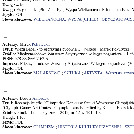
Źródło:
Czwarty Wymiar. - 2013, nr 5, s. 23--25
Uwagi:
4 fot.
Uwagi:
Fragment książki: Z. J. Ryn, Wyspa Wielkanocna. Eskulap na Rapa 
Język:
POL
Słowa kluczowe:
WIELKANOCNA, WYSPA (CHILE)
;
OBYCZAJOWOŚ
Autorzy:
Marek
Pokutycki
.
Tytuł:
Wieża Babel - to olbrzymia budowla... : [wstęp] / Marek Pokutycki
Źródło:
Międzynarodowe Warsztaty Artystyczne : w kręgu pogranicza. - Łańc
ISBN:
978-83-86697-62-5
Impreza:
Międzynarodowe Warsztaty Artystyczne "W kręgu pogranicza" (201
Język:
POL
Słowa kluczowe:
MALARSTWO
;
SZTUKA
;
ARTYSTA
;
Warsztaty artyst
Autorzy:
Dorota
Ambroży
.
Tytuł:
Recenzja książki "Olimpijskie Konkursy Sztuki Wawrzyny Olimpijskie
"Olympic Games Art Contests Olympic Laurels" edited by Kajetan Hądzelek
Źródło:
Studia Humanistyczne. - 2012, nr 12, s. 101--102
Uwagi:
1 fot.
Język:
POL
Słowa kluczowe:
OLIMPIZM
;
HISTORIA KULTURY FIZYCZNEJ
;
SZT