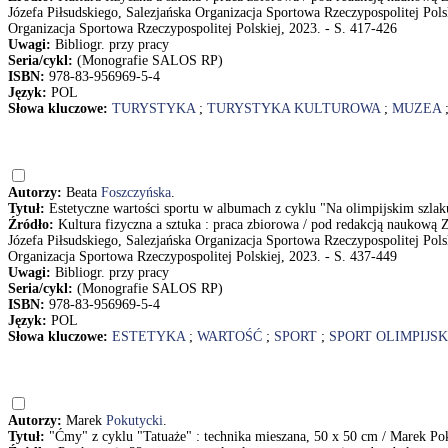
Józefa Piłsudskiego, Salezjańska Organizacja Sportowa Rzeczypospolitej Pol
Organizacja Sportowa Rzeczypospolitej Polskiej, 2023. - S. 417-426
Uwagi:
Bibliogr. przy pracy
Seria/cykl:
(Monografie SALOS RP)
ISBN:
978-83-956969-5-4
Język:
POL
Słowa kluczowe:
TURYSTYKA
;
TURYSTYKA KULTUROWA
;
MUZEA
Autorzy:
Beata
Foszczyńska
.
Tytuł:
Estetyczne wartości sportu w albumach z cyklu "Na olimpijskim szlak
Źródło:
Kultura fizyczna a sztuka : praca zbiorowa / pod redakcją naukow
Józefa Piłsudskiego, Salezjańska Organizacja Sportowa Rzeczypospolitej Pol
Organizacja Sportowa Rzeczypospolitej Polskiej, 2023. - S. 437-449
Uwagi:
Bibliogr. przy pracy
Seria/cykl:
(Monografie SALOS RP)
ISBN:
978-83-956969-5-4
Język:
POL
Słowa kluczowe:
ESTETYKA
;
WARTOŚĆ
;
SPORT
;
SPORT OLIMPIJSK
Autorzy:
Marek
Pokutycki
.
Tytuł:
"Ćmy" z cyklu "Tatuaże" : technika mieszana, 50 x 50 cm / Marek Po