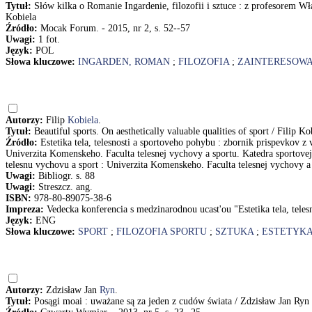
Tytuł:
Słów kilka o Romanie Ingardenie, filozofii i sztuce : z profesorem 
Kobiela
Źródło:
Mocak Forum. - 2015, nr 2, s. 52--57
Uwagi:
1 fot.
Język:
POL
Słowa kluczowe:
INGARDEN, ROMAN
;
FILOZOFIA
;
ZAINTERESOWA
Autorzy:
Filip
Kobiela
.
Tytuł:
Beautiful sports. On aesthetically valuable qualities of sport / Filip Ko
Źródło:
Estetika tela, telesnosti a sportoveho pohybu : zbornik prispevkov z
Univerzita Komenskeho. Faculta telesnej vychovy a sportu. Katedra sportovej 
telesnu vychovu a sport : Univerzita Komenskeho. Faculta telesnej vychovy a 
Uwagi:
Bibliogr. s. 88
Uwagi:
Streszcz. ang.
ISBN:
978-80-89075-38-6
Impreza:
Vedecka konferencia s medzinarodnou ucast'ou "Estetika tela, teles
Język:
ENG
Słowa kluczowe:
SPORT
;
FILOZOFIA SPORTU
;
SZTUKA
;
ESTETYK
Autorzy:
Zdzisław Jan
Ryn
.
Tytuł:
Posągi moai : uważane są za jeden z cudów świata / Zdzisław Jan Ryn