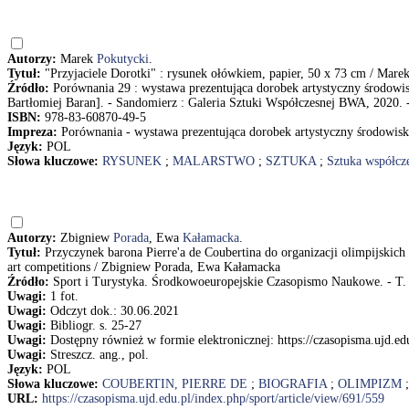
Autorzy:
Marek
Pokutycki
.
Tytuł:
"Przyjaciele Dorotki" : rysunek ołówkiem, papier, 50 x 73 cm / Mare
Źródło:
Porównania 29 : wystawa prezentująca dorobek artystyczny środowis
Bartłomiej Baran]. - Sandomierz : Galeria Sztuki Współczesnej BWA, 2020. -
ISBN:
978-83-60870-49-5
Impreza:
Porównania - wystawa prezentująca dorobek artystyczny środowisk
Język:
POL
Słowa kluczowe:
RYSUNEK
;
MALARSTWO
;
SZTUKA
;
Sztuka współcz
Autorzy:
Zbigniew
Porada
, Ewa
Kałamacka
.
Tytuł:
Przyczynek barona Pierre'a de Coubertina do organizacji olimpijskich
art competitions / Zbigniew Porada, Ewa Kałamacka
Źródło:
Sport i Turystyka. Środkowoeuropejskie Czasopismo Naukowe. - T. 2
Uwagi:
1 fot.
Uwagi:
Odczyt dok.: 30.06.2021
Uwagi:
Bibliogr. s. 25-27
Uwagi:
Dostępny również w formie elektronicznej: https://czasopisma.ujd.edu
Uwagi:
Streszcz. ang., pol.
Język:
POL
Słowa kluczowe:
COUBERTIN, PIERRE DE
;
BIOGRAFIA
;
OLIMPIZM
URL:
https://czasopisma.ujd.edu.pl/index.php/sport/article/view/691/559