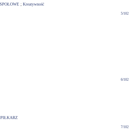
ESPOŁOWE
;
Kreatywność
5/102
6/102
;
PIŁKARZ
7/102