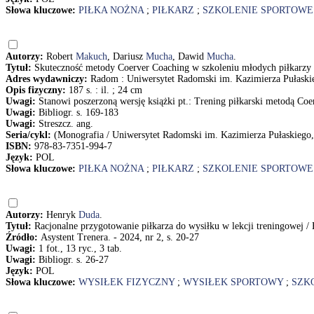
Słowa kluczowe:
PIŁKA NOŻNA
;
PIŁKARZ
;
SZKOLENIE SPORTOWE
Autorzy:
Robert
Makuch
, Dariusz
Mucha
, Dawid
Mucha
.
Tytuł:
Skuteczność metody Coerver Coaching w szkoleniu młodych piłkarz
Adres wydawniczy:
Radom : Uniwersytet Radomski im. Kazimierza Pułaski
Opis fizyczny:
187 s. : il. ; 24 cm
Uwagi:
Stanowi poszerzoną wersję książki pt.: Trening piłkarski metodą Coer
Uwagi:
Bibliogr. s. 169-183
Uwagi:
Streszcz. ang.
Seria/cykl:
(Monografia / Uniwersytet Radomski im. Kazimierza Pułaskiego
ISBN:
978-83-7351-994-7
Język:
POL
Słowa kluczowe:
PIŁKA NOŻNA
;
PIŁKARZ
;
SZKOLENIE SPORTOWE
Autorzy:
Henryk
Duda
.
Tytuł:
Racjonalne przygotowanie piłkarza do wysiłku w lekcji treningowej 
Źródło:
Asystent Trenera. - 2024, nr 2, s. 20-27
Uwagi:
1 fot., 13 ryc., 3 tab.
Uwagi:
Bibliogr. s. 26-27
Język:
POL
Słowa kluczowe:
WYSIŁEK FIZYCZNY
;
WYSIŁEK SPORTOWY
;
SZK