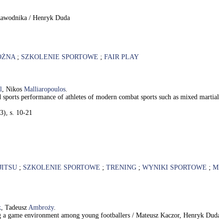
 zawodnika / Henryk Duda
OŻNA
;
SZKOLENIE SPORTOWE
;
FAIR PLAY
l
, Nikos
Malliaropoulos
.
 and sports performance of athletes of modern combat sports such as mixed marti
3), s. 10-21
-JITSU
;
SZKOLENIE SPORTOWE
;
TRENING
;
WYNIKI SPORTOWE
;
M
k
, Tadeusz
Ambroży
.
eating a game environment among young footballers / Mateusz Kaczor, Henryk D