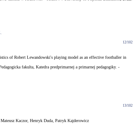
.
12/102
ics of Robert Lewandowski's playing model as an effective footballer in
 Pedagogicka fakulta, Katedra predprimarnej a primarnej pedagogiky. -
13/102
 / Mateusz Kaczor, Henryk Duda, Patryk Kajderowicz