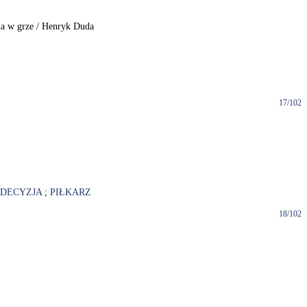
nia w grze / Henryk Duda
17/102
DECYZJA
;
PIŁKARZ
18/102