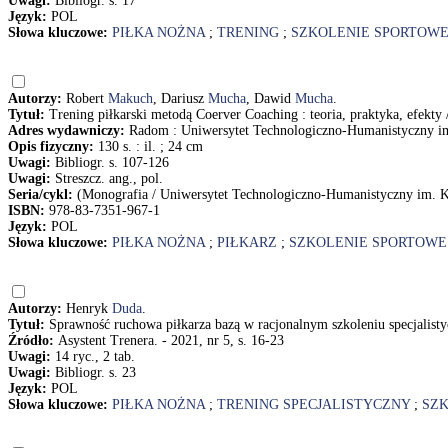
Uwagi:
Bibliogr. s. 17
Język:
POL
Słowa kluczowe:
PIŁKA NOŻNA
;
TRENING
;
SZKOLENIE SPORTOW
Autorzy:
Robert
Makuch
, Dariusz
Mucha
, Dawid
Mucha
.
Tytuł:
Trening piłkarski metodą Coerver Coaching : teoria, praktyka, efek
Adres wydawniczy:
Radom : Uniwersytet Technologiczno-Humanistyczny i
Opis fizyczny:
130 s. : il. ; 24 cm
Uwagi:
Bibliogr. s. 107-126
Uwagi:
Streszcz. ang., pol.
Seria/cykl:
(Monografia / Uniwersytet Technologiczno-Humanistyczny im. 
ISBN:
978-83-7351-967-1
Język:
POL
Słowa kluczowe:
PIŁKA NOŻNA
;
PIŁKARZ
;
SZKOLENIE SPORTOWE
Autorzy:
Henryk
Duda
.
Tytuł:
Sprawność ruchowa piłkarza bazą w racjonalnym szkoleniu specjalis
Źródło:
Asystent Trenera. - 2021, nr 5, s. 16-23
Uwagi:
14 ryc., 2 tab.
Uwagi:
Bibliogr. s. 23
Język:
POL
Słowa kluczowe:
PIŁKA NOŻNA
;
TRENING SPECJALISTYCZNY
;
SZ