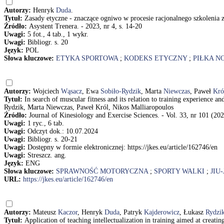
Autorzy:
Henryk
Duda
.
Tytuł:
Zasady etyczne - znaczące ogniwo w procesie racjonalnego szkolenia
Źródło:
Asystent Trenera. - 2023, nr 4, s. 14-20
Uwagi:
5 fot., 4 tab., 1 wykr.
Uwagi:
Bibliogr. s. 20
Język:
POL
Słowa kluczowe:
ETYKA SPORTOWA
;
KODEKS ETYCZNY
;
PIŁKA N
Autorzy:
Wojciech
Wąsacz
, Ewa
Sobiło-Rydzik
, Marta
Niewczas
, Paweł
Kró
Tytuł:
In search of muscular fitness and its relation to training experience
Rydzik, Marta Niewczas, Paweł Król, Nikos Malliaropoulos
Źródło:
Journal of Kinesiology and Exercise Sciences. - Vol. 33, nr 101 (202
Uwagi:
1 ryc., 6 tab.
Uwagi:
Odczyt dok.: 10.07.2024
Uwagi:
Bibliogr. s. 20-21
Uwagi:
Dostępny w formie elektronicznej: https://jkes.eu/article/162746/en
Uwagi:
Streszcz. ang.
Język:
ENG
Słowa kluczowe:
SPRAWNOŚĆ MOTORYCZNA
;
SPORTY WALKI
;
JIU
URL:
https://jkes.eu/article/162746/en
Autorzy:
Mateusz
Kaczor
, Henryk
Duda
, Patryk
Kajderowicz
, Łukasz
Rydzi
Tytuł:
Application of teaching intellectualization in training aimed at cr