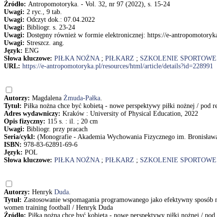
Źródło:
Antropomotoryka. - Vol. 32, nr 97 (2022), s. 15-24
Uwagi:
2 ryc., 9 tab.
Uwagi:
Odczyt dok.: 07.04.2022
Uwagi:
Bibliogr. s. 23-24
Uwagi:
Dostępny również w formie elektronicznej: https://e-antropomotoryka
Uwagi:
Streszcz. ang.
Język:
ENG
Słowa kluczowe:
PIŁKA NOŻNA
;
PIŁKARZ
;
SZKOLENIE SPORTOWE
URL:
https://e-antropomotoryka.pl/resources/html/article/details?id=228991
Autorzy:
Magdalena
Żmuda-Pałka
.
Tytuł:
Piłka nożna chce być kobietą - nowe perspektywy piłki nożnej / po
Adres wydawniczy:
Kraków : University of Physical Education, 2022
Opis fizyczny:
115 s. : il. ; 20 cm
Uwagi:
Bibliogr. przy pracach
Seria/cykl:
(Monografie - Akademia Wychowania Fizycznego im. Bronisław
ISBN:
978-83-62891-69-6
Język:
POL
Słowa kluczowe:
PIŁKA NOŻNA
;
PIŁKARZ
;
SZKOLENIE SPORTOWE
Autorzy:
Henryk
Duda
.
Tytuł:
Zastosowanie wspomagania programowanego jako efektywny sposób nauc
women training football / Henryk Duda
Źródło:
Piłka nożna chce być kobietą - nowe perspektywy piłki nożnej / p