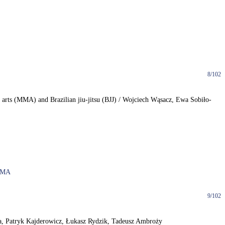
8/102
al arts (MMA) and Brazilian jiu-jitsu (BJJ) / Wojciech Wąsacz, Ewa Sobiło-
MA
9/102
uda, Patryk Kajderowicz, Łukasz Rydzik, Tadeusz Ambroży