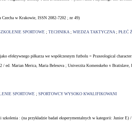
a Czecha w Krakowie, ISSN 2082-7202 ; nr 49)
SZKOLENIE SPORTOWE
;
TECHNIKA
;
WIEDZA TAKTYCZNA
;
PŁEĆ Ż
ko efektywnego piłkarza we współczesnym futbolu = Praxeological characterist
022 / ed. Marian Merica, Maria Belesova ; Univerzita Komenskeho v Bratislave,
LENIE SPORTOWE
;
SPORTOWCY WYSOKO KWALIFIKOWANI
i szkolenia : (na przykładzie badań eksperymentalnych w kategorii: Junior E)