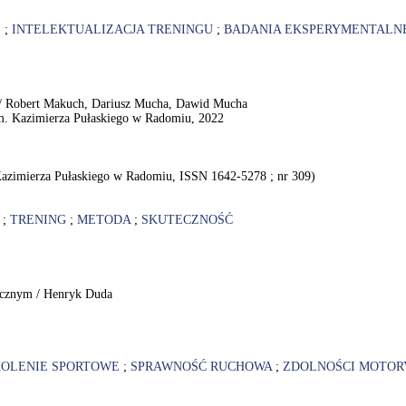
E
;
INTELEKTUALIZACJA TRENINGU
;
BADANIA EKSPERYMENTALN
ty / Robert Makuch, Dariusz Mucha, Dawid Mucha
m. Kazimierza Pułaskiego w Radomiu, 2022
Kazimierza Pułaskiego w Radomiu, ISSN 1642-5278 ; nr 309)
;
TRENING
;
METODA
;
SKUTECZNOŚĆ
tycznym / Henryk Duda
KOLENIE SPORTOWE
;
SPRAWNOŚĆ RUCHOWA
;
ZDOLNOŚCI MOTOR