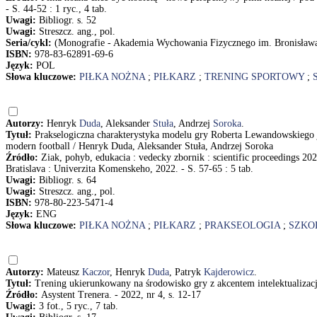
- S. 44-52 : 1 ryc., 4 tab.
Uwagi:
Bibliogr. s. 52
Uwagi:
Streszcz. ang., pol.
Seria/cykl:
(Monografie - Akademia Wychowania Fizycznego im. Bronisław
ISBN:
978-83-62891-69-6
Język:
POL
Słowa kluczowe:
PIŁKA NOŻNA
;
PIŁKARZ
;
TRENING SPORTOWY
;
Autorzy:
Henryk
Duda
, Aleksander
Stuła
, Andrzej
Soroka
.
Tytuł:
Prakselogiczna charakterystyka modelu gry Roberta Lewandowskiego ja
modern football / Henryk Duda, Aleksander Stuła, Andrzej Soroka
Źródło:
Ziak, pohyb, edukacia : vedecky zbornik : scientific proceedings 2
Bratislava : Univerzita Komenskeho, 2022. - S. 57-65 : 5 tab.
Uwagi:
Bibliogr. s. 64
Uwagi:
Streszcz. ang., pol.
ISBN:
978-80-223-5471-4
Język:
ENG
Słowa kluczowe:
PIŁKA NOŻNA
;
PIŁKARZ
;
PRAKSEOLOGIA
;
SZKO
Autorzy:
Mateusz
Kaczor
, Henryk
Duda
, Patryk
Kajderowicz
.
Tytuł:
Trening ukierunkowany na środowisko gry z akcentem intelektualizacj
Źródło:
Asystent Trenera. - 2022, nr 4, s. 12-17
Uwagi:
3 fot., 5 ryc., 7 tab.