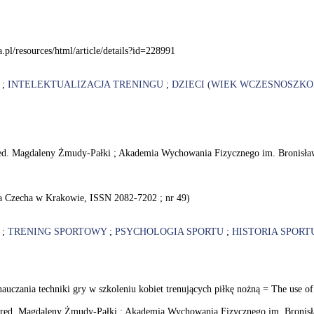
.pl/resources/html/article/details?id=228991
;
INTELEKTUALIZACJA TRENINGU
;
DZIECI (WIEK WCZESNOSZKO
d red. Magdaleny Żmudy-Pałki ; Akademia Wychowania Fizycznego im. Bronis
a Czecha w Krakowie, ISSN 2082-7202 ; nr 49)
;
TRENING SPORTOWY
;
PSYCHOLOGIA SPORTU
;
HISTORIA SPORT
zania techniki gry w szkoleniu kobiet trenujących piłkę nożną = The use of 
od red. Magdaleny Żmudy-Pałki ; Akademia Wychowania Fizycznego im. Bronisł