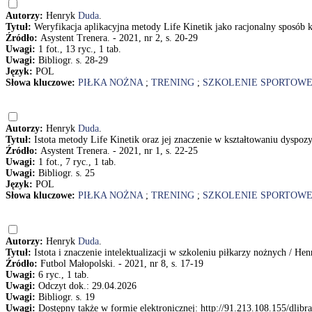
Autorzy:
Henryk
Duda
.
Tytuł:
Weryfikacja aplikacyjna metody Life Kinetik jako racjonalny sposób k
Źródło:
Asystent Trenera. - 2021, nr 2, s. 20-29
Uwagi:
1 fot., 13 ryc., 1 tab.
Uwagi:
Bibliogr. s. 28-29
Język:
POL
Słowa kluczowe:
PIŁKA NOŻNA
;
TRENING
;
SZKOLENIE SPORTOW
Autorzy:
Henryk
Duda
.
Tytuł:
Istota metody Life Kinetik oraz jej znaczenie w kształtowaniu dyspo
Źródło:
Asystent Trenera. - 2021, nr 1, s. 22-25
Uwagi:
1 fot., 7 ryc., 1 tab.
Uwagi:
Bibliogr. s. 25
Język:
POL
Słowa kluczowe:
PIŁKA NOŻNA
;
TRENING
;
SZKOLENIE SPORTOW
Autorzy:
Henryk
Duda
.
Tytuł:
Istota i znaczenie intelektualizacji w szkoleniu piłkarzy nożnych / He
Źródło:
Futbol Małopolski. - 2021, nr 8, s. 17-19
Uwagi:
6 ryc., 1 tab.
Uwagi:
Odczyt dok.: 29.04.2026
Uwagi:
Bibliogr. s. 19
Uwagi:
Dostępny także w formie elektronicznej: http://91.213.108.155/dlibra