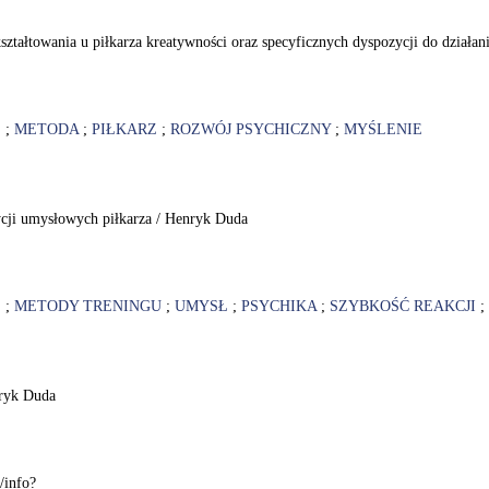
ształtowania u piłkarza kreatywności oraz specyficznych dyspozycji do działa
E
;
METODA
;
PIŁKARZ
;
ROZWÓJ PSYCHICZNY
;
MYŚLENIE
zycji umysłowych piłkarza / Henryk Duda
E
;
METODY TRENINGU
;
UMYSŁ
;
PSYCHIKA
;
SZYBKOŚĆ REAKCJI
;
nryk Duda
/info?