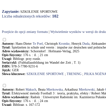
Zapytanie:
SZKOLENIE SPORTOWE
102
Liczba odnalezionych rekordów:
Przejście do opcji zmiany formatu
|
Wyświetlenie wyników w wersji do druk
Autorzy:
Hans-Dieter
Te Poel
, Christoph
Kromke
, Henryk
Duda
, Aleksande
Tytuł:
Spielzeiten in schule und verein : impulse zur deutschen und polnisc
Adres wydawniczy:
Schorndorf : Hofmann-Verlag, 2025
Opis fizyczny:
176 s. : il. ; 21 cm
Uwagi:
Bibliogr. przy rozdz.
Seria/cykl:
(Fubballausbildung im Wandel der Zeit ; T. 1)
ISBN:
978-3-7780-9231-6
Język:
GER
Słowa kluczowe:
SZKOLENIE SPORTOWE
;
TRENING
;
PIŁKA NOŻN
Autorzy:
Robert
Makuch
, Beata
Mierkowska
, Arkadiusz
Mierkowski
, Jakub
Tytuł:
Efektywność metody Football 3 : teoria, praktyka, efekty / Robert 
Adres wydawniczy:
Radom : Uniwersytet Radomski im. Kazimierza Pułaski
Opis fizyczny:
176 s. : il. ; 24 cm
Uwagi:
Bibliogr. s. 167-172