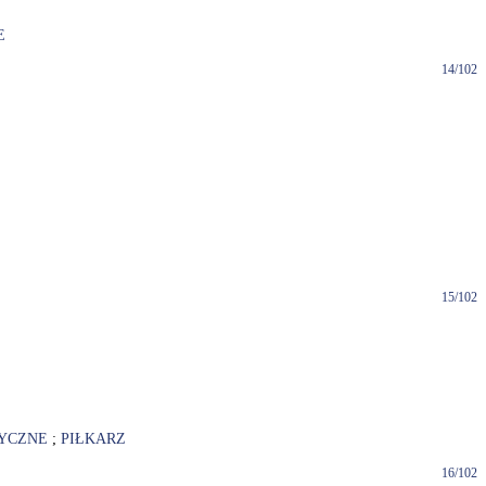
E
14/102
15/102
YCZNE
;
PIŁKARZ
16/102