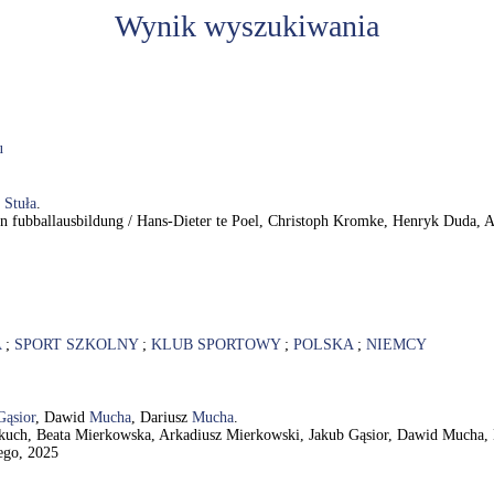
Wynik wyszukiwania
u
r
Stuła
.
hen fubballausbildung / Hans-Dieter te Poel, Christoph Kromke, Henryk Duda, A
A
;
SPORT SZKOLNY
;
KLUB SPORTOWY
;
POLSKA
;
NIEMCY
Gąsior
, Dawid
Mucha
, Dariusz
Mucha
.
Makuch, Beata Mierkowska, Arkadiusz Mierkowski, Jakub Gąsior, Dawid Mucha,
ego, 2025