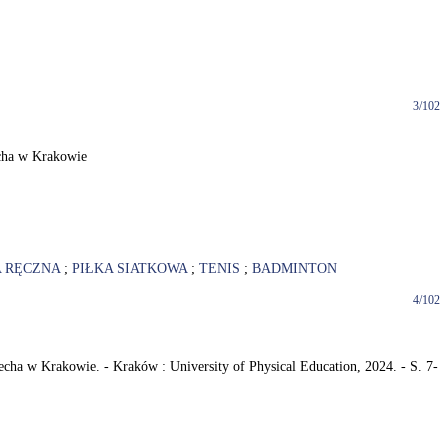
3/102
echa w Krakowie
A RĘCZNA
;
PIŁKA SIATKOWA
;
TENIS
;
BADMINTON
4/102
ha w Krakowie. - Kraków : University of Physical Education, 2024. - S. 7-