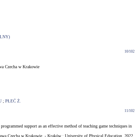
LNY)
10/102
ława Czecha w Krakowie
U
;
PŁEĆ Ż.
11/102
programmed support as an effective method of teaching game techniques in
awa Czecha w Krakowie. - Kraków : University of Physical Education, 2022.