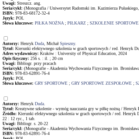
Uwagi:
Streszcz. ang.
Seria/cykl:
(Monografia / Uniwersytet Radomski im. Kazimierza Pułaskiego
ISBN:
978-83-68172-32-4
Język:
POL
Słowa kluczowe:
PIŁKA NOŻNA
;
PIŁKARZ
;
SZKOLENIE SPORTOWE
Autorzy:
Henryk
Duda
, Michał
Spieszny
.
Tytuł:
Kierunki efektywnego szkolenia w grach sportowych / red. Henryk 
Adres wydawniczy:
Kraków : University of Physical Education, 2024
Opis fizyczny:
256 s. : il. ; 20 cm
Uwagi:
Bibliogr. przy pracach
Seria/cykl:
(Monografie - Akademia Wychowania Fizycznego im. Bronisław
ISBN:
978-83-62891-76-4
Język:
POL
Słowa kluczowe:
GRY SPORTOWE
;
GRY SPORTOWE ZESPOŁOWE
;
S
Autorzy:
Henryk
Duda
.
Tytuł:
Kreatywne szkolenie - wymóg nauczania gry w piłkę nożną / Henryk
Źródło:
Kierunki efektywnego szkolenia w grach sportowych / red. Henryk 
22 : 12 ryc., 1 tab.
Uwagi:
Bibliogr. s. 20-22
Seria/cykl:
(Monografie - Akademia Wychowania Fizycznego im. Bronisław
ISBN:
978-83-62891-76-4
Język:
POL