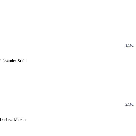
1/102
leksander Stula
2/102
 Dariusz Mucha