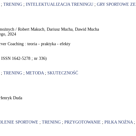
;
TRENING
;
INTELEKTUALIZACJA TRENINGU
;
GRY SPORTOWE Z
y nożnych / Robert Makuch, Dariusz Mucha, Dawid Mucha
ego, 2024
ver Coaching : teoria - praktyka - efekty
, ISSN 1642-5278 ; nr 336)
;
TRENING
;
METODA
;
SKUTECZNOŚĆ
/ Henryk Duda
OLENIE SPORTOWE
;
TRENING
;
PRZYGOTOWANIE
;
PIŁKA NOŻNA