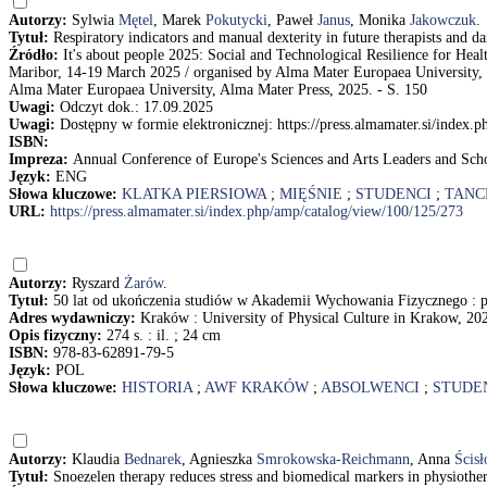
Autorzy:
Sylwia
Mętel
, Marek
Pokutycki
, Paweł
Janus
, Monika
Jakowczuk
.
Tytuł:
Respiratory indicators and manual dexterity in future therapists an
Źródło:
It's about people 2025: Social and Technological Resilience for Hea
Maribor, 14-19 March 2025 / organised by Alma Mater Europaea University, 
Alma Mater Europaea University, Alma Mater Press, 2025. - S. 150
Uwagi:
Odczyt dok.: 17.09.2025
Uwagi:
Dostępny w formie elektronicznej: https://press.almamater.si/index.
ISBN:
Impreza:
Annual Conference of Europe's Sciences and Arts Leaders and Scho
Język:
ENG
Słowa kluczowe:
KLATKA PIERSIOWA
;
MIĘŚNIE
;
STUDENCI
;
TANC
URL:
https://press.almamater.si/index.php/amp/catalog/view/100/125/273
Autorzy:
Ryszard
Żarów
.
Tytuł:
50 lat od ukończenia studiów w Akademii Wychowania Fizycznego : 
Adres wydawniczy:
Kraków : University of Physical Culture in Krakow, 20
Opis fizyczny:
274 s. : il. ; 24 cm
ISBN:
978-83-62891-79-5
Język:
POL
Słowa kluczowe:
HISTORIA
;
AWF KRAKÓW
;
ABSOLWENCI
;
STUDE
Autorzy:
Klaudia
Bednarek
, Agnieszka
Smrokowska-Reichmann
, Anna
Ścis
Tytuł:
Snoezelen therapy reduces stress and biomedical markers in physiot