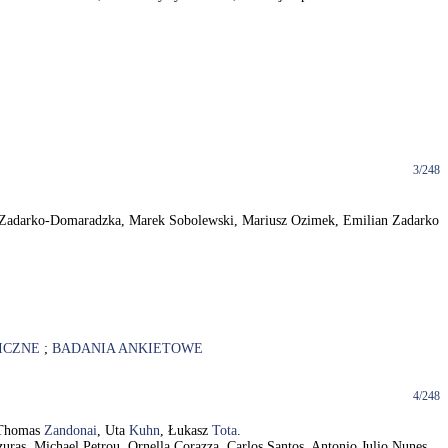
3/248
 Maria Zadarko-Domaradzka, Marek Sobolewski, Mariusz Ozimek, Emilian Zadarko
ICZNE
;
BADANIA ANKIETOWE
4/248
 Thomas
Zandonai
, Uta
Kuhn
, Łukasz
Tota
.
zuras, Michael Petrou, Ornella Corazza, Carlos Santos, Antonio Julio Nunes,