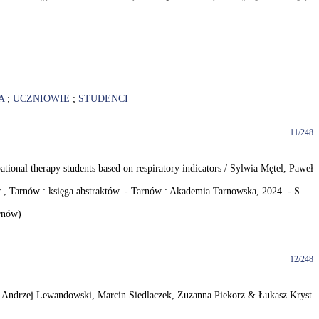
A
;
UCZNIOWIE
;
STUDENCI
11/248
tional therapy students based on respiratory indicators / Sylwia Mętel, Paweł
., Tarnów : księga abstraktów. - Tarnów : Akademia Tarnowska, 2024. - S.
rnów)
12/248
] / Andrzej Lewandowski, Marcin Siedlaczek, Zuzanna Piekorz & Łukasz Kryst