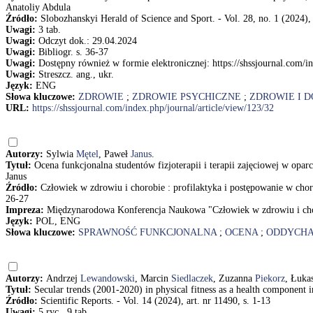
Anatoliy Abdula
Źródło:
Slobozhanskyi Herald of Science and Sport. - Vol. 28, no. 1 (2024),
Uwagi:
3 tab.
Uwagi:
Odczyt dok.: 29.04.2024
Uwagi:
Bibliogr. s. 36-37
Uwagi:
Dostępny również w formie elektronicznej: https://shssjournal.com/in
Uwagi:
Streszcz. ang., ukr.
Język:
ENG
Słowa kluczowe:
ZDROWIE
;
ZDROWIE PSYCHICZNE
;
ZDROWIE I 
URL:
https://shssjournal.com/index.php/journal/article/view/123/32
Autorzy:
Sylwia
Mętel
, Paweł
Janus
.
Tytuł:
Ocena funkcjonalna studentów fizjoterapii i terapii zajęciowej w opar
Janus
Źródło:
Człowiek w zdrowiu i chorobie : profilaktyka i postępowanie w cho
26-27
Impreza:
Międzynarodowa Konferencja Naukowa "Człowiek w zdrowiu i choro
Język:
POL, ENG
Słowa kluczowe:
SPRAWNOŚĆ FUNKCJONALNA
;
OCENA
;
ODDYCHA
Autorzy:
Andrzej
Lewandowski
, Marcin
Siedlaczek
, Zuzanna
Piekorz
, Łuka
Tytuł:
Secular trends (2001-2020) in physical fitness as a health componen
Źródło:
Scientific Reports. - Vol. 14 (2024), art. nr 11490, s. 1-13
Uwagi:
5 ryc., 9 tab.