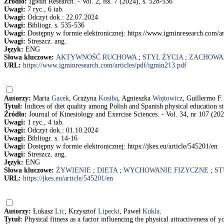
Źródło:
IgMin Research. - Vol. 2, iss. 7 (2024), s. 528-536
Uwagi:
7 ryc., 6 tab.
Uwagi:
Odczyt dok.: 22.07.2024
Uwagi:
Bibliogr. s. 535-536
Uwagi:
Dostępny w formie elektronicznej: https://www.igminresearch.com/ar
Uwagi:
Streszcz. ang.
Język:
ENG
Słowa kluczowe:
AKTYWNOŚĆ RUCHOWA
;
STYL ŻYCIA
;
ZACHOWA
URL:
https://www.igminresearch.com/articles/pdf/igmin213.pdf
Autorzy:
Maria
Gacek
, Grażyna
Kosiba
, Agnieszka
Wojtowicz
, Guillermo F
Tytuł:
Indices of diet quality among Polish and Spanish physical education
Źródło:
Journal of Kinesiology and Exercise Sciences. - Vol. 34, nr 107 (202
Uwagi:
1 ryc., 4 tab.
Uwagi:
Odczyt dok.: 01.10.2024
Uwagi:
Bibliogr. s. 14-16
Uwagi:
Dostępny w formie elektronicznej: https://jkes.eu/article/545201/en
Uwagi:
Streszcz. ang.
Język:
ENG
Słowa kluczowe:
ŻYWIENIE
;
DIETA
;
WYCHOWANIE FIZYCZNE
;
ST
URL:
https://jkes.eu/article/545201/en
Autorzy:
Łukasz
Lic
, Krzysztof
Lipecki
, Paweł
Kukla
.
Tytuł:
Physical fitness as a factor influencing the physical attractiveness