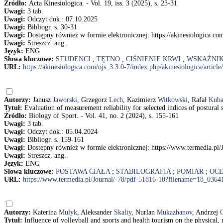
Źródło:
Acta Kinesiologica. - Vol. 19, iss. 3 (2025), s. 23-31
Uwagi:
3 tab.
Uwagi:
Odczyt dok.: 07.10.2025
Uwagi:
Bibliogr. s. 30-31
Uwagi:
Dostępny również w formie elektronicznej: https://akinesiologica.com
Uwagi:
Streszcz. ang.
Język:
ENG
Słowa kluczowe:
STUDENCI
;
TĘTNO
;
CIŚNIENIE KRWI
;
WSKAŹNI
URL:
https://akinesiologica.com/ojs_3.3.0-7/index.php/akinesiologica/articl
Autorzy:
Janusz
Jaworski
, Grzegorz
Lech
, Kazimierz
Witkowski
, Rafał
Kuba
Tytuł:
Evaluation of measurement reliability for selected indices of postur
Źródło:
Biology of Sport. - Vol. 41, no. 2 (2024), s. 155-161
Uwagi:
3 tab.
Uwagi:
Odczyt dok.: 05.04.2024
Uwagi:
Bibliogr. s. 159-161
Uwagi:
Dostępny również w formie elektronicznej: https://www.termedia.pl
Uwagi:
Streszcz. ang.
Język:
ENG
Słowa kluczowe:
POSTAWA CIAŁA
;
STABILOGRAFIA
;
POMIAR
;
OC
URL:
https://www.termedia.pl/Journal/-78/pdf-51816-10?filename=18_03641
Autorzy:
Katerina
Mulyk
, Aleksander
Skaliy
, Nurlan
Mukazhanov
, Andrzej
Tytuł:
Influence of volleyball and sports and health tourism on the physica