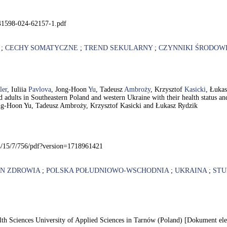
s41598-024-62157-1.pdf
;
CECHY SOMATYCZNE
;
TREND SEKULARNY
;
CZYNNIKI ŚRODOW
ler
, Iuliia
Pavlova
, Jong-Hoon
Yu
, Tadeusz
Ambroży
, Krzysztof
Kasicki
, Łuka
and adults in Southeastern Poland and western Ukraine with their health status a
Jong-Hoon Yu, Tadeusz Ambroży, Krzysztof Kasicki and Łukasz Rydzik
4/15/7/756/pdf?version=1718961421
AN ZDROWIA
;
POLSKA POŁUDNIOWO-WSCHODNIA
;
UKRAINA
;
STU
Health Sciences University of Applied Sciences in Tarnów (Poland) [Dokument e