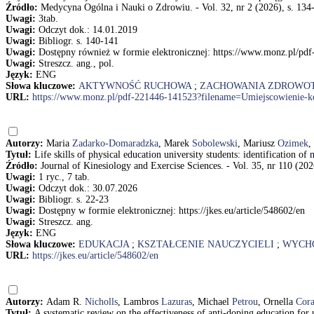
Źródło:
Medycyna Ogólna i Nauki o Zdrowiu. - Vol. 32, nr 2 (2026), s. 134
Uwagi:
3tab.
Uwagi:
Odczyt dok.: 14.01.2019
Uwagi:
Bibliogr. s. 140-141
Uwagi:
Dostępny również w formie elektronicznej: https://www.monz.pl/pd
Uwagi:
Streszcz. ang., pol.
Język:
ENG
Słowa kluczowe:
AKTYWNOŚĆ RUCHOWA
;
ZACHOWANIA ZDROWO
URL:
https://www.monz.pl/pdf-221446-141523?filename=Umiejscowienie-ko
Autorzy:
Maria
Zadarko-Domaradzka
, Marek
Sobolewski
, Mariusz
Ozimek
,
Tytuł:
Life skills of physical education university students: identificatio
Źródło:
Journal of Kinesiology and Exercise Sciences. - Vol. 35, nr 110 (202
Uwagi:
1 ryc., 7 tab.
Uwagi:
Odczyt dok.: 30.07.2026
Uwagi:
Bibliogr. s. 22-23
Uwagi:
Dostępny w formie elektronicznej: https://jkes.eu/article/548602/en
Uwagi:
Streszcz. ang.
Język:
ENG
Słowa kluczowe:
EDUKACJA
;
KSZTAŁCENIE NAUCZYCIELI
;
WYCHO
URL:
https://jkes.eu/article/548602/en
Autorzy:
Adam R.
Nicholls
, Lambros
Lazuras
, Michael
Petrou
, Ornella
Cora
Tytuł:
A systematic review on the effectiveness of anti-doping education fo