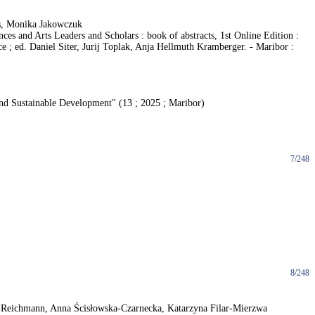
us, Monika Jakowczuk
ces and Arts Leaders and Scholars : book of abstracts, 1st Online Edition :
; ed. Daniel Siter, Jurij Toplak, Anja Hellmuth Kramberger. - Maribor :
and Sustainable Development" (13 ; 2025 ; Maribor)
7/248
8/248
ka-Reichmann, Anna Ścisłowska-Czarnecka, Katarzyna Filar-Mierzwa