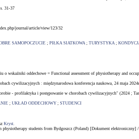
 s. 31-37
dex.php/journal/article/view/123/32
DOBRE SAMOPOCZUCIE
;
PIŁKA SIATKOWA
;
TURYSTYKA
;
KONDYCJ
ciu o wskaźniki oddechowe = Functional assessment of physiotherapy and occupa
robach cywilizacyjnych : międzynarodowa konferencja naukowa, 24 maja 2024r
bie - profilaktyka i postępowanie w chorobach cywilizacyjnych" (2024 ; Ta
NIE
;
UKŁAD ODDECHOWY
;
STUDENCI
sz
Kryst
.
t in physiotherapy students from Bydgoszcz (Poland) [Dokument elektroniczny