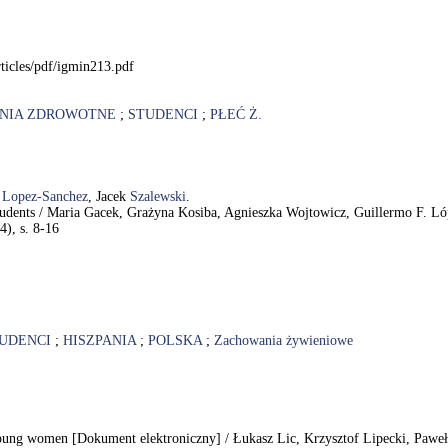
ticles/pdf/igmin213.pdf
NIA ZDROWOTNE
;
STUDENCI
;
PŁEĆ Ż.
.
Lopez-Sanchez
, Jacek
Szalewski
.
 students / Maria Gacek, Grażyna Kosiba, Agnieszka Wojtowicz, Guillermo F. L
4), s. 8-16
UDENCI
;
HISZPANIA
;
POLSKA
;
Zachowania żywieniowe
 of young women [Dokument elektroniczny] / Łukasz Lic, Krzysztof Lipecki, Pawe