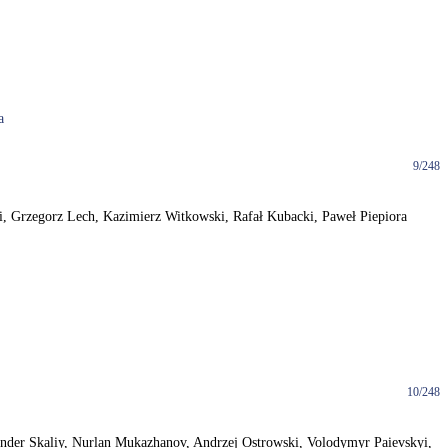
a
9/248
rski, Grzegorz Lech, Kazimierz Witkowski, Rafał Kubacki, Paweł Piepiora
10/248
eksander Skaliy, Nurlan Mukazhanov, Andrzej Ostrowski, Volodymyr Paievskyi,