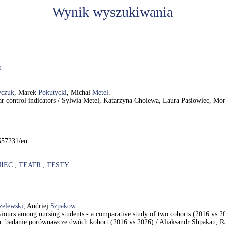
Wynik wyszukiwania
u
wczuk
, Marek
Pokutycki
, Michał
Mętel
.
lar control indicators / Sylwia Mętel, Katarzyna Cholewa, Laura Pasiowiec, 
/557231/en
IEC
;
TEATR
;
TESTY
elewski
, Andriej
Szpakow
.
ehaviours among nursing students - a comparative study of two cohorts (2016 vs
wa: badanie porównawcze dwóch kohort (2016 vs 2026) / Aliaksandr Shpakau, 