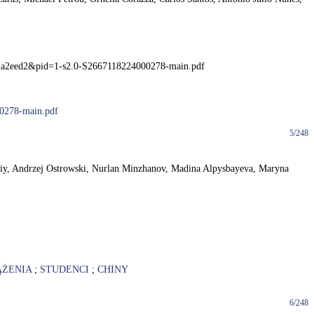
472a2eed2&pid=1-s2.0-S2667118224000278-main.pdf
00278-main.pdf
5/248
 Skaliy, Andrzej Ostrowski, Nurlan Minzhanov, Madina Alpysbayeva, Maryna
ĄŻENIA
;
STUDENCI
;
CHINY
6/248