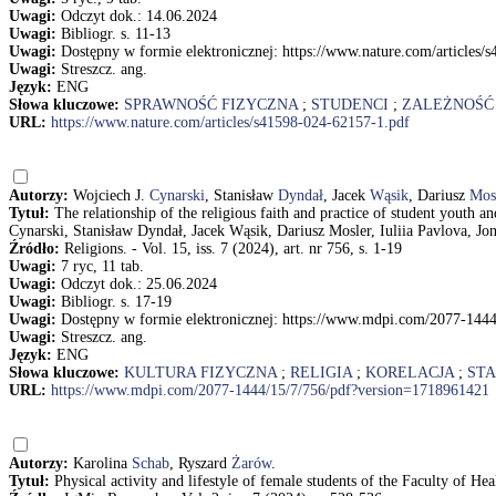
Uwagi:
Odczyt dok.: 14.06.2024
Uwagi:
Bibliogr. s. 11-13
Uwagi:
Dostępny w formie elektronicznej: https://www.nature.com/articles/
Uwagi:
Streszcz. ang.
Język:
ENG
Słowa kluczowe:
SPRAWNOŚĆ FIZYCZNA
;
STUDENCI
;
ZALEŻNOŚĆ
URL:
https://www.nature.com/articles/s41598-024-62157-1.pdf
Autorzy:
Wojciech J.
Cynarski
, Stanisław
Dyndał
, Jacek
Wąsik
, Dariusz
Mos
Tytuł:
The relationship of the religious faith and practice of student youth 
Cynarski, Stanisław Dyndał, Jacek Wąsik, Dariusz Mosler, Iuliia Pavlova, 
Źródło:
Religions. - Vol. 15, iss. 7 (2024), art. nr 756, s. 1-19
Uwagi:
7 ryc, 11 tab.
Uwagi:
Odczyt dok.: 25.06.2024
Uwagi:
Bibliogr. s. 17-19
Uwagi:
Dostępny w formie elektronicznej: https://www.mdpi.com/2077-144
Uwagi:
Streszcz. ang.
Język:
ENG
Słowa kluczowe:
KULTURA FIZYCZNA
;
RELIGIA
;
KORELACJA
;
ST
URL:
https://www.mdpi.com/2077-1444/15/7/756/pdf?version=1718961421
Autorzy:
Karolina
Schab
, Ryszard
Żarów
.
Tytuł:
Physical activity and lifestyle of female students of the Faculty of 