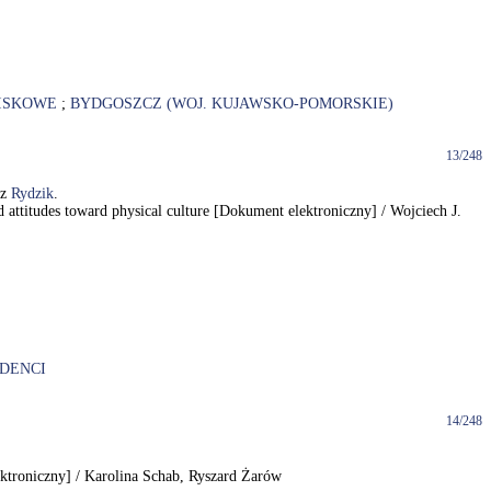
ISKOWE
;
BYDGOSZCZ (WOJ. KUJAWSKO-POMORSKIE)
13/248
sz
Rydzik
.
nd attitudes toward physical culture [Dokument elektroniczny] / Wojciech J.
DENCI
14/248
lektroniczny] / Karolina Schab, Ryszard Żarów