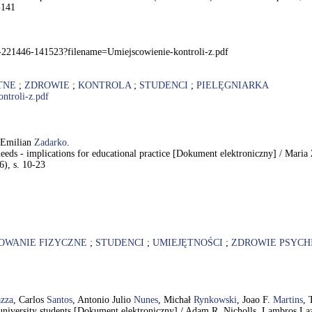
-141
f-221446-141523?filename=Umiejscowienie-kontroli-z.pdf
TNE
;
ZDROWIE
;
KONTROLA
;
STUDENCI
;
PIELĘGNIARKA
ntroli-z.pdf
 Emilian
Zadarko
.
n of needs - implications for educational practice [Dokument elektroniczny] /
6), s. 10-23
WANIE FIZYCZNE
;
STUDENCI
;
UMIEJĘTNOŚCI
;
ZDROWIE PSYCH
zza
, Carlos
Santos
, Antonio Julio
Nunes
, Michał
Rynkowski
, Joao F.
Martins
,
r university students [Dokument elektroniczny] / Adam R. Nicholls, Lambros La