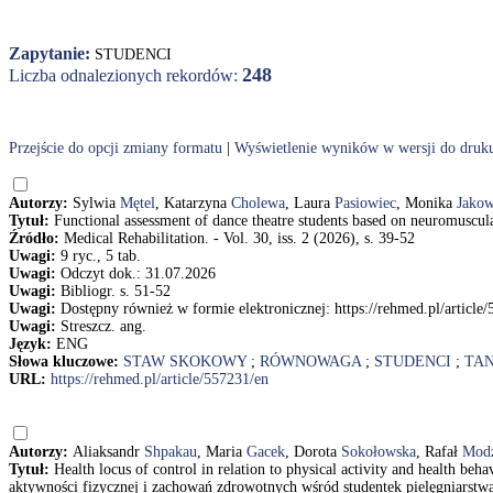
Zapytanie:
STUDENCI
248
Liczba odnalezionych rekordów:
Przejście do opcji zmiany formatu
|
Wyświetlenie wyników w wersji do druk
Autorzy:
Sylwia
Mętel
, Katarzyna
Cholewa
, Laura
Pasiowiec
, Monika
Jako
Tytuł:
Functional assessment of dance theatre students based on neuromuscu
Źródło:
Medical Rehabilitation. - Vol. 30, iss. 2 (2026), s. 39-52
Uwagi:
9 ryc., 5 tab.
Uwagi:
Odczyt dok.: 31.07.2026
Uwagi:
Bibliogr. s. 51-52
Uwagi:
Dostępny również w formie elektronicznej: https://rehmed.pl/article
Uwagi:
Streszcz. ang.
Język:
ENG
Słowa kluczowe:
STAW SKOKOWY
;
RÓWNOWAGA
;
STUDENCI
;
TAN
URL:
https://rehmed.pl/article/557231/en
Autorzy:
Aliaksandr
Shpakau
, Maria
Gacek
, Dorota
Sokołowska
, Rafał
Modz
Tytuł:
Health locus of control in relation to physical activity and health b
aktywności fizycznej i zachowań zdrowotnych wśród studentek pielęgniarst