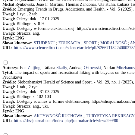
Michał Rynkowski, Joao F. Martins, Thomas Zandonai, Uta Kuhn, Łukasz To
Źródło:
Emerging Trends in Drugs, Addictions, and Health. - Vol. 5 (2025), 
Uwagi:
1 ryc., 2 tab.
Uwagi:
Odczyt dok.: 17.01.2025
Uwagi:
Bibliogr., s. 8-9
Uwagi:
Dostępny w formie elektronicznej: https://www.sciencedirect.com
Uwagi:
Streszcz. ang.
Język:
ENG
Słowa kluczowe:
STUDENCI
;
EDUKACJA
;
SPORT
;
MORALNOŚĆ
;
A
URL:
https://www.sciencedirect.com/science/article/pii/S266711822400
Autorzy:
Ban
Zhijing
, Tatiana
Skaliy
, Andrzej
Ostrowski
, Nurlan
Minzhanov
Tytuł:
The impact of sports and recreational hiking with bicycles on the sta
Prudnikova
Źródło:
Slobozhanskyi Herald of Science and Sport. - Vol. 29, no. 1 (2025),
Uwagi:
1 tab., 2 ryc.
Uwagi:
Odczyt dok.: 31.03.2025
Uwagi:
Bibliogr. s. 102-103
Uwagi:
Dostępny również w formie elektronicznej: https://shssjournal.com/in
Uwagi:
Streszcz. ang., ukr.
Język:
ENG
Słowa kluczowe:
AKTYWNOŚĆ RUCHOWA
;
TURYSTYKA REKREACY
URL:
https://shssjournal.com/index.php/journal/article/view/299/80