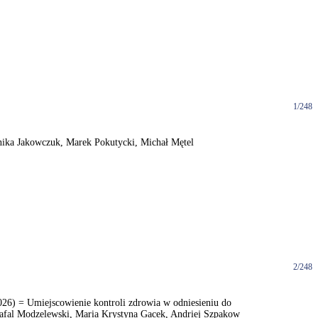
1/248
Monika Jakowczuk, Marek Pokutycki, Michał Mętel
2/248
 2026) = Umiejscowienie kontroli zdrowia w odniesieniu do
Rafal Modzelewski, Maria Krystyna Gacek, Andriej Szpakow