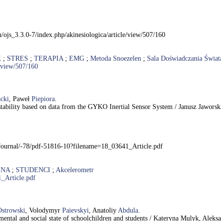
/ojs_3.3.0-7/index.php/akinesiologica/article/view/507/160
K
;
STRES
;
TERAPIA
;
EMG
;
Metoda Snoezelen
;
Sala Doświadczania Świat
e/view/507/160
cki
, Paweł
Piepiora
.
al stability based on data from the GYKO Inertial Sensor System / Janusz Jawo
/Journal/-78/pdf-51816-10?filename=18_03641_Article.pdf
ENA
;
STUDENCI
;
Akcelerometr
_Article.pdf
Ostrowski
, Volodymyr
Paievskyi
, Anatoliy
Abdula
.
l, mental and social state of schoolchildren and students / Kateryna Mulyk, Al