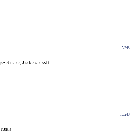
15/248
ópez Sanchez, Jacek Szalewski
16/248
ł Kukla