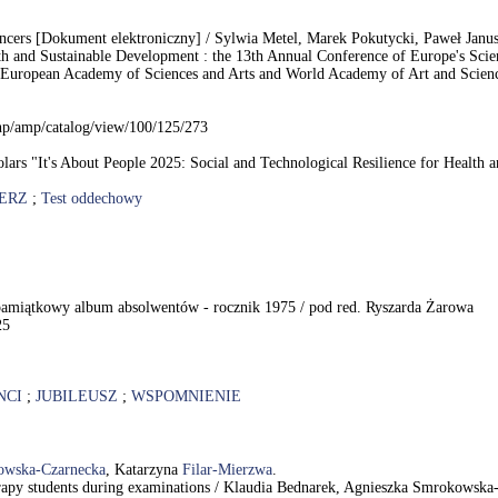
d dancers [Dokument elektroniczny] / Sylwia Metel, Marek Pokutycki, Paweł Jan
lth and Sustainable Development : the 13th Annual Conference of Europe's Scien
European Academy of Sciences and Arts and World Academy of Art and Science 
php/amp/catalog/view/100/125/273
lars "It's About People 2025: Social and Technological Resilience for Health 
ERZ
;
Test oddechowy
pamiątkowy album absolwentów - rocznik 1975 / pod red. Ryszarda Żarowa
25
NCI
;
JUBILEUSZ
;
WSPOMNIENIE
łowska-Czarnecka
, Katarzyna
Filar-Mierzwa
.
herapy students during examinations / Klaudia Bednarek, Agnieszka Smrokows