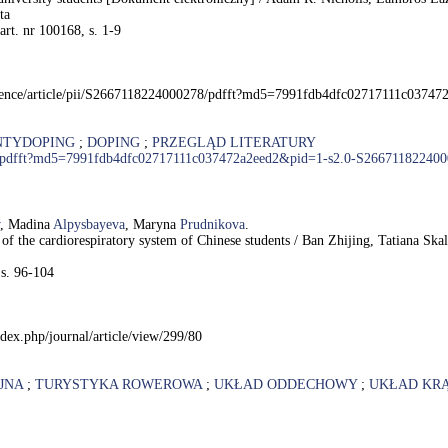
ta
art. nr 100168, s. 1-9
/science/article/pii/S2667118224000278/pdfft?md5=7991fdb4dfc02717111c037
NTYDOPING
;
DOPING
;
PRZEGLĄD LITERATURY
0278/pdfft?md5=7991fdb4dfc02717111c037472a2eed2&pid=1-s2.0-S26671182240
, Madina
Alpysbayeva
, Maryna
Prudnikova
.
te of the cardiorespiratory system of Chinese students / Ban Zhijing, Tatiana
 s. 96-104
dex.php/journal/article/view/299/80
JNA
;
TURYSTYKA ROWEROWA
;
UKŁAD ODDECHOWY
;
UKŁAD KR