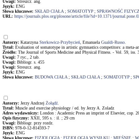
Uwagi:
Streszcz. ang.
Język:
ENG
Słowa kluczowe:
SKŁAD CIAŁA
;
SOMATOTYP
;
SPRAWNOŚĆ FIZYC
URL:
https://journals.plos.org/plosone/article/file?id=10.1371/journal.pone
Autorzy:
Katarzyna
Sterkowicz-Przybycień
, Emanuela
Gualdi-Russo
.
Tytuł:
Evaluation of somatotype in artistic gymnastics competitors: a meta
Źródło:
The Journal of Sports Medicine and Physical Fitness. - Vol. 59, iss. 
Uwagi:
7 ryc., 2 tab.
Uwagi:
Bibliogr. s. 455
Uwagi:
Streszcz. ang.
Język:
ENG
Słowa kluczowe:
BUDOWA CIAŁA
;
SKŁAD CIAŁA
;
SOMATOTYP
;
SP
Autorzy:
Jerzy Andrzej
Żołądź
.
Tytuł:
Muscle and exercise physiology / ed. by Jerzy A. Zoladz
Adres wydawniczy:
London : Academic Press an imprint of Elsevier, cop. 2
Opis fizyczny:
XXII, 595 s. : il. ; 29 cm
Uwagi:
Bibliogr. przy rozdz.
ISBN:
978-0-12-814593-7
Język:
ENG
Słowa kluczowe:
FIZJOLOGIA
;
FIZJOLOGIA WYSIŁKU
;
MIĘŚNIE
;
W