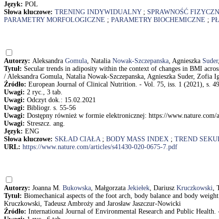
Język:
POL
Słowa kluczowe:
TRENING INDYWIDUALNY
;
SPRAWNOŚĆ FIZYCZ
PARAMETRY MORFOLOGICZNE
;
PARAMETRY BIOCHEMICZNE
;
PŁ
Autorzy:
Aleksandra
Gomula
, Natalia
Nowak-Szczepanska
, Agnieszka
Suder
Tytuł:
Secular trends in adiposity within the context of changes in BMI acro
/ Aleksandra Gomula, Natalia Nowak-Szczepanska, Agnieszka Suder, Zofia I
Źródło:
European Journal of Clinical Nutrition. - Vol. 75, iss. 1 (2021), s. 4
Uwagi:
2 ryc., 3 tab.
Uwagi:
Odczyt dok.: 15.02.2021
Uwagi:
Bibliogr. s. 55-56
Uwagi:
Dostępny również w formie elektronicznej: https://www.nature.com/
Uwagi:
Streszcz. ang.
Język:
ENG
Słowa kluczowe:
SKŁAD CIAŁA
;
BODY MASS INDEX
;
TREND SEKU
URL:
https://www.nature.com/articles/s41430-020-0675-7.pdf
Autorzy:
Joanna M.
Bukowska
, Małgorzata
Jekiełek
, Dariusz
Kruczkowski
, 
Tytuł:
Biomechanical aspects of the foot arch, body balance and body weight
Kruczkowski, Tadeusz Ambroży and Jarosław Jaszczur-Nowicki
Źródło:
International Journal of Environmental Research and Public Health. - 