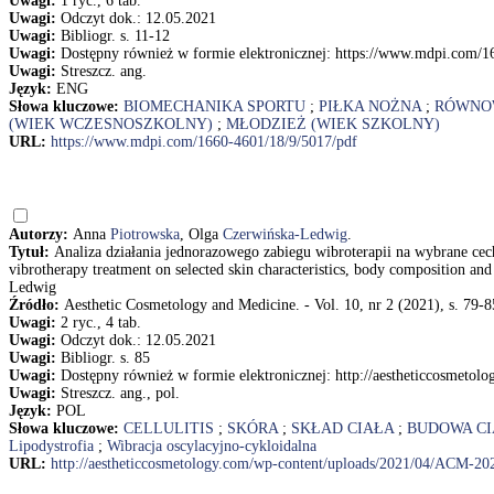
Uwagi:
1 ryc., 6 tab.
Uwagi:
Odczyt dok.: 12.05.2021
Uwagi:
Bibliogr. s. 11-12
Uwagi:
Dostępny również w formie elektronicznej: https://www.mdpi.com/1
Uwagi:
Streszcz. ang.
Język:
ENG
Słowa kluczowe:
BIOMECHANIKA SPORTU
;
PIŁKA NOŻNA
;
RÓWNO
(WIEK WCZESNOSZKOLNY)
;
MŁODZIEŻ (WIEK SZKOLNY)
URL:
https://www.mdpi.com/1660-4601/18/9/5017/pdf
Autorzy:
Anna
Piotrowska
, Olga
Czerwińska-Ledwig
.
Tytuł:
Analiza działania jednorazowego zabiegu wibroterapii na wybrane cechy
vibrotherapy treatment on selected skin characteristics, body composition 
Ledwig
Źródło:
Aesthetic Cosmetology and Medicine. - Vol. 10, nr 2 (2021), s. 79-8
Uwagi:
2 ryc., 4 tab.
Uwagi:
Odczyt dok.: 12.05.2021
Uwagi:
Bibliogr. s. 85
Uwagi:
Dostępny również w formie elektronicznej: http://aestheticcosmet
Uwagi:
Streszcz. ang., pol.
Język:
POL
Słowa kluczowe:
CELLULITIS
;
SKÓRA
;
SKŁAD CIAŁA
;
BUDOWA CI
Lipodystrofia
;
Wibracja oscylacyjno-cykloidalna
URL:
http://aestheticcosmetology.com/wp-content/uploads/2021/04/ACM-20