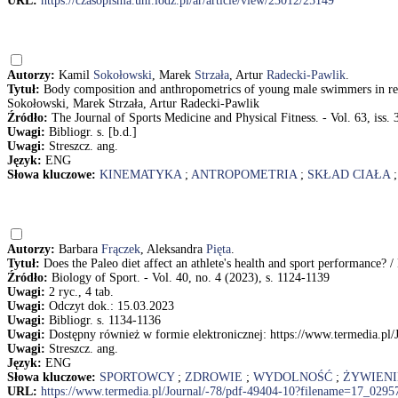
URL:
https://czasopisma.uni.lodz.pl/ar/article/view/23012/25149
Autorzy:
Kamil
Sokołowski
, Marek
Strzała
, Artur
Radecki-Pawlik
.
Tytuł:
Body composition and anthropometrics of young male swimmers in rel
Sokołowski, Marek Strzała, Artur Radecki-Pawlik
Źródło:
The Journal of Sports Medicine and Physical Fitness. - Vol. 63, iss. 
Uwagi:
Bibliogr. s. [b.d.]
Uwagi:
Streszcz. ang.
Język:
ENG
Słowa kluczowe:
KINEMATYKA
;
ANTROPOMETRIA
;
SKŁAD CIAŁA
Autorzy:
Barbara
Frączek
, Aleksandra
Pięta
.
Tytuł:
Does the Paleo diet affect an athlete's health and sport performance? 
Źródło:
Biology of Sport. - Vol. 40, no. 4 (2023), s. 1124-1139
Uwagi:
2 ryc., 4 tab.
Uwagi:
Odczyt dok.: 15.03.2023
Uwagi:
Bibliogr. s. 1134-1136
Uwagi:
Dostępny również w formie elektronicznej: https://www.termedia.pl
Uwagi:
Streszcz. ang.
Język:
ENG
Słowa kluczowe:
SPORTOWCY
;
ZDROWIE
;
WYDOLNOŚĆ
;
ŻYWIEN
URL:
https://www.termedia.pl/Journal/-78/pdf-49404-10?filename=17_02957