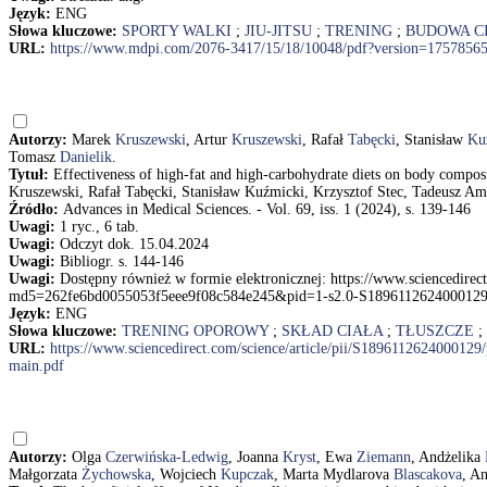
Język:
ENG
Słowa kluczowe:
SPORTY WALKI
;
JIU-JITSU
;
TRENING
;
BUDOWA C
URL:
https://www.mdpi.com/2076-3417/15/18/10048/pdf?version=1757856
Autorzy:
Marek
Kruszewski
, Artur
Kruszewski
, Rafał
Tabęcki
, Stanisław
Ku
Tomasz
Danielik
.
Tytuł:
Effectiveness of high-fat and high-carbohydrate diets on body composi
Kruszewski, Rafał Tabęcki, Stanisław Kuźmicki, Krzysztof Stec, Tadeusz A
Źródło:
Advances in Medical Sciences. - Vol. 69, iss. 1 (2024), s. 139-146
Uwagi:
1 ryc., 6 tab.
Uwagi:
Odczyt dok. 15.04.2024
Uwagi:
Bibliogr. s. 144-146
Uwagi:
Dostępny również w formie elektronicznej: https://www.sciencedirec
md5=262fe6bd0055053f5eee9f08c584e245&pid=1-s2.0-S1896112624000129
Język:
ENG
Słowa kluczowe:
TRENING OPOROWY
;
SKŁAD CIAŁA
;
TŁUSZCZE
;
URL:
https://www.sciencedirect.com/science/article/pii/S189611262400
main.pdf
Autorzy:
Olga
Czerwińska-Ledwig
, Joanna
Kryst
, Ewa
Ziemann
, Andżelika
Małgorzata
Żychowska
, Wojciech
Kupczak
, Marta Mydlarova
Blascakova
, A