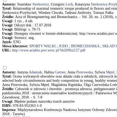
Autorzy:
Stanisław
Sterkowicz
, Grzegorz
Lech
, Katarzyna
Sterkowicz-Przyb
Tytuł:
Relationship of maximal isometric torque produced in flexors and exte
Sterkowicz-Przybycień, Wiesław Chwała, Tadeusz Ambroży, Tomasz Pałka
Źródło:
Acta of Bioengineering and Biomechanics. - Vol. 20, no. 2 (2018), s
Uwagi:
1 ryc., 4 tab.
Uwagi:
Odczyt dok.: 17.07.2018
Uwagi:
Bibliogr. s. 70-71
Uwagi:
Dostępny również w formie elektronicznej: http://www.actabio.pwr.
Uwagi:
Streszcz. ang.
Język:
ENG
Słowa kluczowe:
SPORTY WALKI
;
JUDO
;
BIOMECHANIKA
;
SKŁAD 
URL:
http://www.actabio.pwr.wroc.pl/Vol20No2/27.pdf
Autorzy:
Justyna
Adamiak
, Halina
Gattner
, Anna
Piotrowska
, Sylwia
Mętel
,
Tytuł:
Ocena wybranych obwodów oraz składu ciała u młodych, zdrowych kob
selected body circumferences and body composition in young, healthy women 
Anna Piotrowska, Sylwia Mętel, Magdalena Kępińska, Olga Czerwińska-Ledw
Źródło:
Człowiek w zdrowiu i chorobie - promocja zdrowia, pielęgnowanie i
października 2018 : streszczenia materiałów konferencyjnych / Państwow
Zawodowej, 2018. - S. 7-8
Uwagi:
Błędnie podano nazwiska trzech autorów
ISBN:
978-83-952363-1-0
Impreza:
Międzynarodowa Konferencja Naukowa Instytutu Ochrony Zdrowia "C
2018 ; Tarnów)