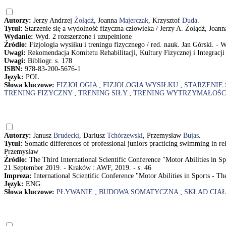
Autorzy:
Jerzy Andrzej
Żołądź
, Joanna
Majerczak
, Krzysztof
Duda
.
Tytuł:
Starzenie się a wydolność fizyczna człowieka / Jerzy A. Żołądź, Joan
Wydanie:
Wyd. 2 rozszerzone i uzupełnione
Źródło:
Fizjologia wysiłku i treningu fizycznego / red. nauk. Jan Górski. 
Uwagi:
Rekomendacja Komitetu Rehabilitacji, Kultury Fizycznej i Integracj
Uwagi:
Bibliogr. s. 178
ISBN:
978-83-200-5676-1
Język:
POL
Słowa kluczowe:
FIZJOLOGIA
;
FIZJOLOGIA WYSIŁKU
;
STARZENIE 
TRENING FIZYCZNY
;
TRENING SIŁY
;
TRENING WYTRZYMAŁOŚ
Autorzy:
Janusz
Brudecki
, Dariusz
Tchórzewski
, Przemysław
Bujas
.
Tytuł:
Somatic differences of professional juniors practicing swimming in r
Przemysław
Źródło:
The Third International Scientific Conference "Motor Abilities in S
21 September 2019. - Kraków : AWF, 2019. - s. 46
Impreza:
International Scientific Conference "Motor Abilities in Sports - T
Język:
ENG
Słowa kluczowe:
PŁYWANIE
;
BUDOWA SOMATYCZNA
;
SKŁAD CIA