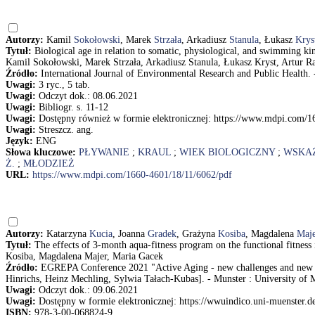
Autorzy:
Kamil
Sokołowski
, Marek
Strzała
, Arkadiusz
Stanula
, Łukasz
Krys
Tytuł:
Biological age in relation to somatic, physiological, and swimming k
Kamil Sokołowski, Marek Strzała, Arkadiusz Stanula, Łukasz Kryst, Artur 
Źródło:
International Journal of Environmental Research and Public Health. - 
Uwagi:
3 ryc., 5 tab.
Uwagi:
Odczyt dok.: 08.06.2021
Uwagi:
Bibliogr. s. 11-12
Uwagi:
Dostępny również w formie elektronicznej: https://www.mdpi.com/1
Uwagi:
Streszcz. ang.
Język:
ENG
Słowa kluczowe:
PŁYWANIE
;
KRAUL
;
WIEK BIOLOGICZNY
;
WSKAŹ
Ż.
;
MŁODZIEŻ
URL:
https://www.mdpi.com/1660-4601/18/11/6062/pdf
Autorzy:
Katarzyna
Kucia
, Joanna
Gradek
, Grażyna
Kosiba
, Magdalena
Maje
Tytuł:
The effects of 3-month aqua-fitness program on the functional fitne
Kosiba, Magdalena Majer, Maria Gacek
Źródło:
EGREPA Conference 2021 "Active Aging - new challenges and new opp
Hinrichs, Heinz Mechling, Sylwia Tałach-Kubas]. - Munster : University of M
Uwagi:
Odczyt dok.: 09.06.2021
Uwagi:
Dostępny w formie elektronicznej: https://wwuindico.uni-muenst
ISBN:
978-3-00-068824-9