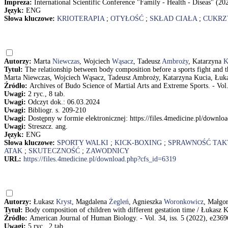
Impreza:
International Scientific Conference "Family - Health - Diseas" (2
Język:
ENG
Słowa kluczowe:
KRIOTERAPIA
;
OTYŁOŚĆ
;
SKŁAD CIAŁA
;
CUKRZ
Autorzy:
Marta
Niewczas
, Wojciech
Wąsacz
, Tadeusz
Ambroży
, Katarzyna
K
Tytuł:
The relationship between body composition before a sports fight and t
Marta Niewczas, Wojciech Wąsacz, Tadeusz Ambroży, Katarzyna Kucia, Łuk
Źródło:
Archives of Budo Science of Martial Arts and Extreme Sports. - Vol
Uwagi:
2 ryc., 8 tab.
Uwagi:
Odczyt dok.: 06.03.2024
Uwagi:
Bibliogr. s. 209-210
Uwagi:
Dostępny w formie elektronicznej: https://files.4medicine.pl/downl
Uwagi:
Streszcz. ang.
Język:
ENG
Słowa kluczowe:
SPORTY WALKI
;
KICK-BOXING
;
SPRAWNOŚĆ TAK
ATAK
;
SKUTECZNOŚĆ
;
ZAWODNICY
URL:
https://files.4medicine.pl/download.php?cfs_id=6319
Autorzy:
Łukasz
Kryst
, Magdalena
Żegleń
, Agnieszka
Woronkowicz
, Małgo
Tytuł:
Body composition of children with different gestation time / Łukas
Źródło:
American Journal of Human Biology. - Vol. 34, iss. 5 (2022), e23696
Uwagi:
5 ryc., 2 tab.