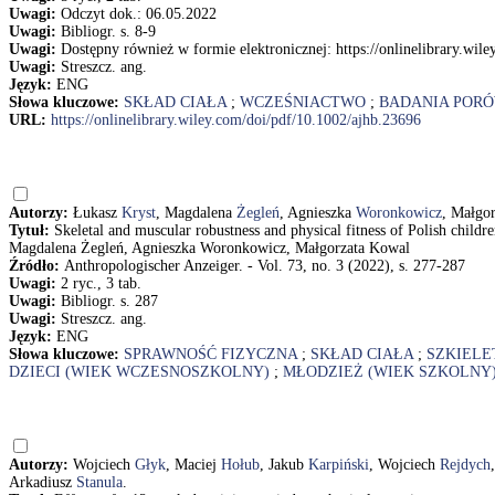
Uwagi:
Odczyt dok.: 06.05.2022
Uwagi:
Bibliogr. s. 8-9
Uwagi:
Dostępny również w formie elektronicznej: https://onlinelibrary.wil
Uwagi:
Streszcz. ang.
Język:
ENG
Słowa kluczowe:
SKŁAD CIAŁA
;
WCZEŚNIACTWO
;
BADANIA POR
URL:
https://onlinelibrary.wiley.com/doi/pdf/10.1002/ajhb.23696
Autorzy:
Łukasz
Kryst
, Magdalena
Żegleń
, Agnieszka
Woronkowicz
, Małgo
Tytuł:
Skeletal and muscular robustness and physical fitness of Polish child
Magdalena Żegleń, Agnieszka Woronkowicz, Małgorzata Kowal
Źródło:
Anthropologischer Anzeiger. - Vol. 73, no. 3 (2022), s. 277-287
Uwagi:
2 ryc., 3 tab.
Uwagi:
Bibliogr. s. 287
Uwagi:
Streszcz. ang.
Język:
ENG
Słowa kluczowe:
SPRAWNOŚĆ FIZYCZNA
;
SKŁAD CIAŁA
;
SZKIELE
DZIECI (WIEK WCZESNOSZKOLNY)
;
MŁODZIEŻ (WIEK SZKOLNY
Autorzy:
Wojciech
Głyk
, Maciej
Hołub
, Jakub
Karpiński
, Wojciech
Rejdych
Arkadiusz
Stanula
.