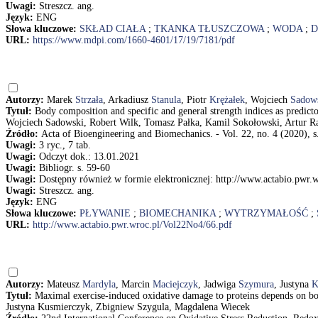
Uwagi:
Streszcz. ang.
Język:
ENG
Słowa kluczowe:
SKŁAD CIAŁA
;
TKANKA TŁUSZCZOWA
;
WODA
;
D
URL:
https://www.mdpi.com/1660-4601/17/19/7181/pdf
Autorzy:
Marek
Strzała
, Arkadiusz
Stanula
, Piotr
Krężałek
, Wojciech
Sadow
Tytuł:
Body composition and specific and general strength indices as predict
Wojciech Sadowski, Robert Wilk, Tomasz Pałka, Kamil Sokołowski, Artur R
Źródło:
Acta of Bioengineering and Biomechanics. - Vol. 22, no. 4 (2020), s
Uwagi:
3 ryc., 7 tab.
Uwagi:
Odczyt dok.: 13.01.2021
Uwagi:
Bibliogr. s. 59-60
Uwagi:
Dostępny również w formie elektronicznej: http://www.actabio.pwr.
Uwagi:
Streszcz. ang.
Język:
ENG
Słowa kluczowe:
PŁYWANIE
;
BIOMECHANIKA
;
WYTRZYMAŁOŚĆ
;
URL:
http://www.actabio.pwr.wroc.pl/Vol22No4/66.pdf
Autorzy:
Mateusz
Mardyla
, Marcin
Maciejczyk
, Jadwiga
Szymura
, Justyna
K
Tytuł:
Maximal exercise-induced oxidative damage to proteins depends on 
Justyna Kusmierczyk, Zbigniew Szygula, Magdalena Wiecek