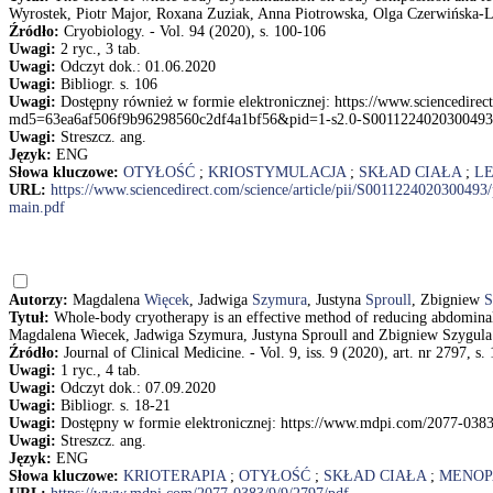
Wyrostek, Piotr Major, Roxana Zuziak, Anna Piotrowska, Olga Czerwińska
Źródło:
Cryobiology. - Vol. 94 (2020), s. 100-106
Uwagi:
2 ryc., 3 tab.
Uwagi:
Odczyt dok.: 01.06.2020
Uwagi:
Bibliogr. s. 106
Uwagi:
Dostępny również w formie elektronicznej: https://www.sciencedirec
md5=63ea6af506f9b96298560c2df4a1bf56&pid=1-s2.0-S0011224020300493
Uwagi:
Streszcz. ang.
Język:
ENG
Słowa kluczowe:
OTYŁOŚĆ
;
KRIOSTYMULACJA
;
SKŁAD CIAŁA
;
L
URL:
https://www.sciencedirect.com/science/article/pii/S001122402030
main.pdf
Autorzy:
Magdalena
Więcek
, Jadwiga
Szymura
, Justyna
Sproull
, Zbigniew
S
Tytuł:
Whole-body cryotherapy is an effective method of reducing abdomin
Magdalena Wiecek, Jadwiga Szymura, Justyna Sproull and Zbigniew Szygula
Źródło:
Journal of Clinical Medicine. - Vol. 9, iss. 9 (2020), art. nr 2797, s.
Uwagi:
1 ryc., 4 tab.
Uwagi:
Odczyt dok.: 07.09.2020
Uwagi:
Bibliogr. s. 18-21
Uwagi:
Dostępny w formie elektronicznej: https://www.mdpi.com/2077-0383
Uwagi:
Streszcz. ang.
Język:
ENG
Słowa kluczowe:
KRIOTERAPIA
;
OTYŁOŚĆ
;
SKŁAD CIAŁA
;
MENOP