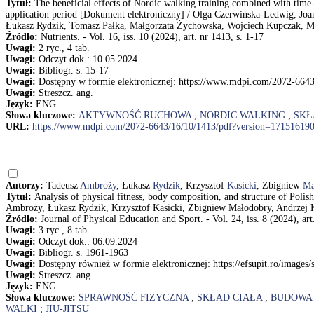
Tytuł:
The beneficial effects of Nordic walking training combined with tim
application period [Dokument elektroniczny] / Olga Czerwińska-Ledwig, Jo
Łukasz Rydzik, Tomasz Pałka, Małgorzata Żychowska, Wojciech Kupczak, M
Źródło:
Nutrients. - Vol. 16, iss. 10 (2024), art. nr 1413, s. 1-17
Uwagi:
2 ryc., 4 tab.
Uwagi:
Odczyt dok.: 10.05.2024
Uwagi:
Bibliogr. s. 15-17
Uwagi:
Dostępny w formie elektronicznej: https://www.mdpi.com/2072-664
Uwagi:
Streszcz. ang.
Język:
ENG
Słowa kluczowe:
AKTYWNOŚĆ RUCHOWA
;
NORDIC WALKING
;
SKŁ
URL:
https://www.mdpi.com/2072-6643/16/10/1413/pdf?version=17151619
Autorzy:
Tadeusz
Ambroży
, Łukasz
Rydzik
, Krzysztof
Kasicki
, Zbigniew
Ma
Tytuł:
Analysis of physical fitness, body composition, and structure of Polis
Ambroży, Łukasz Rydzik, Krzysztof Kasicki, Zbigniew Małodobry, Andrzej 
Źródło:
Journal of Physical Education and Sport. - Vol. 24, iss. 8 (2024), ar
Uwagi:
3 ryc., 8 tab.
Uwagi:
Odczyt dok.: 06.09.2024
Uwagi:
Bibliogr. s. 1961-1963
Uwagi:
Dostępny również w formie elektronicznej: https://efsupit.ro/images
Uwagi:
Streszcz. ang.
Język:
ENG
Słowa kluczowe:
SPRAWNOŚĆ FIZYCZNA
;
SKŁAD CIAŁA
;
BUDOWA 
WALKI
;
JIU-JITSU