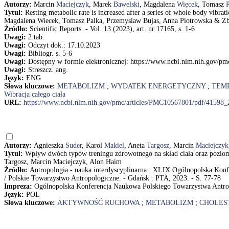
Autorzy:
Marcin
Maciejczyk
, Marek
Bawelski
, Magdalena
Więcek
, Tomasz
Tytuł:
Resting metabolic rate is increased after a series of whole body vib
Magdalena Wiecek, Tomasz Palka, Przemyslaw Bujas, Anna Piotrowska & Z
Źródło:
Scientific Reports. - Vol. 13 (2023), art. nr 17165, s. 1-6
Uwagi:
2 tab.
Uwagi:
Odczyt dok.: 17.10.2023
Uwagi:
Bibliogr. s. 5-6
Uwagi:
Dostępny w formie elektronicznej: https://www.ncbi.nlm.nih.gov/
Uwagi:
Streszcz. ang.
Język:
ENG
Słowa kluczowe:
METABOLIZM
;
WYDATEK ENERGETYCZNY
;
TEM
Wibracja całego ciała
URL:
https://www.ncbi.nlm.nih.gov/pmc/articles/PMC10567801/pdf/41598_
Autorzy:
Agnieszka
Suder
, Karol
Makiel
, Aneta
Targosz
, Marcin
Maciejczyk
Tytuł:
Wpływ dwóch typów treningu zdrowotnego na skład ciała oraz poziom
Targosz, Marcin Maciejczyk, Alon Haim
Źródło:
Antropologia - nauka interdyscyplinarna : XLIX Ogólnopolska Kon
/ Polskie Towarzystwo Antropologiczne. - Gdańsk : PTA, 2023. - S. 77-78
Impreza:
Ogólnopolska Konferencja Naukowa Polskiego Towarzystwa Antropo
Język:
POL
Słowa kluczowe:
AKTYWNOŚĆ RUCHOWA
;
METABOLIZM
;
CHOLES