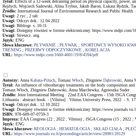
Tytuł:
Effects of a 12-week detraining period on physical capacity, power, 
Rejdych, Wojciech Sadowski, Alina Trybus, Jakub Baron, Łukasz Rydzik, T
Źródło:
International Journal of Environmental Research and Public Health. - 
Uwagi:
2 ryc., 2 tab.
Uwagi:
Odczyt dok.: 12.04.2022
Uwagi:
Bibliogr. s. 10-11
Uwagi:
Dostępny również w formie elektronicznej: https://www.mdpi.com/1
Uwagi:
Streszcz. ang.
Język:
ENG
Słowa kluczowe:
PŁYWANIE
;
PŁYWAK
;
SPORTOWCY WYSOKO KWA
TRENING
;
PRZERWY ODPOCZYNKOWE
;
KORELACJA
URL:
https://www.mdpi.com/1660-4601/19/8/4594/pdf
Autorzy:
Anna
Kabata-Piżuch
, Tomasz
Włoch
, Zbigniew
Dąbrowski
, Anna
Tytuł:
An influence of vibrotherapy treatments on the body composition and
Tomasz Wloch, Zbigniew Dabrowski, Anna Marchewka, Agnieszka Suder
Źródło:
Joint International Meeting : 22nd EAA Congress - 15th ISGA Congre
Lithuania : abstract book. - [Vilnius] : Vilnius University Press, 2022. - S. 1
Uwagi:
Odczyt dok.: 12.10.2022
Uwagi:
Dostępny również w formie elektronicznej: https://www.journals.vu.l
ISBN:
978-609-07-0759-3
Impreza:
EAA Congress (22 ; 2022 ; Vilnius) ; ISGA Congress (15 ; 2022 ; Vi
Język:
ENG
Słowa kluczowe:
REOLOGIA
;
HEMATOLOGIA
;
SKŁAD CIAŁA
;
PŁEĆ
URL:
https://www.journals.vu.lt/proceedings/article/view/28981/28129