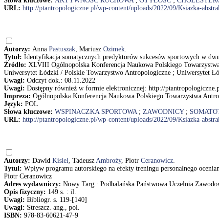
Słowa kluczowe:
AKTYWNOŚĆ RUCHOWA
;
OTYŁOŚĆ
;
CHOLESTER
URL:
http://ptantropologiczne.pl/wp-content/uploads/2022/09/Ksiazka-abstr
Autorzy:
Anna
Pastuszak
, Mariusz
Ozimek
.
Tytuł:
Identyfikacja somatycznych predyktorów sukcesów sportowych w dw
Źródło:
XLVIII Ogólnopolska Konferencja Naukowa Polskiego Towarzystwa 
Uniwersytet Łódzki / Polskie Towarzystwo Antropologiczne ; Uniwersytet Łó
Uwagi:
Odczyt dok.: 08.11.2022
Uwagi:
Dostępny również w formie elektronicznej: http://ptantropologiczne
Impreza:
Ogólnopolska Konferencja Naukowa Polskiego Towarzystwa Antrop
Język:
POL
Słowa kluczowe:
WSPINACZKA SPORTOWA
;
ZAWODNICY
;
SOMATO
URL:
http://ptantropologiczne.pl/wp-content/uploads/2022/09/Ksiazka-abstr
Autorzy:
Dawid
Kisiel
, Tadeusz
Ambroży
, Piotr
Ceranowicz
.
Tytuł:
Wpływ programu autorskiego na efekty treningu personalnego ocenia
Piotr Ceranowicz
Adres wydawniczy:
Nowy Targ : Podhalańska Państwowa Uczelnia Zawod
Opis fizyczny:
149 s. : il.
Uwagi:
Bibliogr. s. 119-[140]
Uwagi:
Streszcz. ang., pol.
ISBN:
978-83-60621-47-9