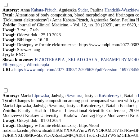
Autorzy:
Anna
Kabata-Piżuch
, Agnieszka
Suder
, Paulina
Handzlik-Waszkiew
Tytuł:
Alterations of body composition, blood morphology and fibrinogen con
[Dokument elektroniczny] / Anna Kabata-Piżuch, Agnieszka Suder, Paulina
Źródło:
Journal of Clinical Medicine. - Vol. 12, iss. 20 (2023), art. nr 6620, 
Uwagi:
3 ryc., 7 tab.
Uwagi:
Odczyt dok.: 25.10.2023
Uwagi:
Bibliogr. s. 16-18
Uwagi:
Dostępny w formie elektronicznej: https://www.mdpi.com/2077-038
Uwagi:
Streszcz. ang.
Język:
ENG
Słowa kluczowe:
FIZJOTERAPIA
;
SKŁAD CIAŁA
;
PARAMETRY MOR
Fibrynogen
;
Wibroterapia
URL:
https://www.mdpi.com/2077-0383/12/20/6620/pdf?version=16977845
Autorzy:
Maria
Lipowska
, Jadwiga
Szymura
, Justyna
Kuśmierczyk
, Natalia
Tytuł:
Changes in body composition among postmenopausal women with type 2
Maria Lipowska, Jadwiga Szymura, Justyna Kuśmierczyk, Natalia Bandurka
Źródło:
Family - Health - Diseas : International Scientific Conference, 29.
Modrzewski Krakow University. - Kraków : Andrzej Frycz Modrzewski Krako
Uwagi:
Odczyt dok.: 01.03.2024
Uwagi:
Dostępny w formie elektronicznej: https://konf-
rodzina.ka.edu.pl/download/HSUdYXAAoVmwPIWYORAMDfV1kF
FiJRRiYXL0lMKw5bcVEvXRoeExMPQABbTTsoUxFcZ3YWShZGIBcwUF