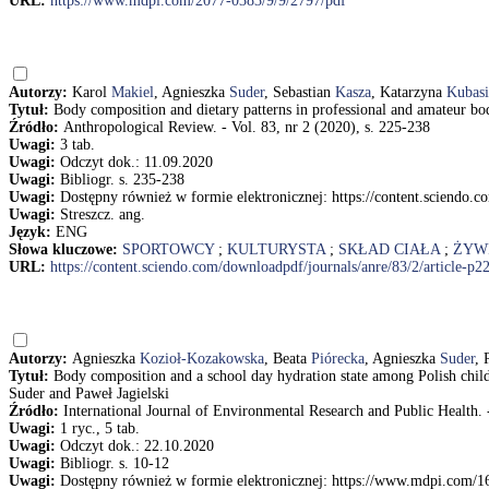
URL:
https://www.mdpi.com/2077-0383/9/9/2797/pdf
Autorzy:
Karol
Makiel
, Agnieszka
Suder
, Sebastian
Kasza
, Katarzyna
Kubasi
Tytuł:
Body composition and dietary patterns in professional and amateur bo
Źródło:
Anthropological Review. - Vol. 83, nr 2 (2020), s. 225-238
Uwagi:
3 tab.
Uwagi:
Odczyt dok.: 11.09.2020
Uwagi:
Bibliogr. s. 235-238
Uwagi:
Dostępny również w formie elektronicznej: https://content.sciendo.c
Uwagi:
Streszcz. ang.
Język:
ENG
Słowa kluczowe:
SPORTOWCY
;
KULTURYSTA
;
SKŁAD CIAŁA
;
ŻYW
URL:
https://content.sciendo.com/downloadpdf/journals/anre/83/2/article-p2
Autorzy:
Agnieszka
Kozioł-Kozakowska
, Beata
Piórecka
, Agnieszka
Suder
,
Tytuł:
Body composition and a school day hydration state among Polish child
Suder and Paweł Jagielski
Źródło:
International Journal of Environmental Research and Public Health. - 
Uwagi:
1 ryc., 5 tab.
Uwagi:
Odczyt dok.: 22.10.2020
Uwagi:
Bibliogr. s. 10-12
Uwagi:
Dostępny również w formie elektronicznej: https://www.mdpi.com/1