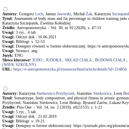
Autorzy:
Grzegorz
Lech
, Janusz
Jaworski
, Michał
Żak
, Katarzyna
Szczepani
Tytuł:
Assessment of body mass and fat percentage in children training judo 
Katarzyna Szczepanik, Ewelina Kołodziej
Źródło:
Antropomotoryka. - Vol. 30, nr 92 (2020), s. 47-53
Uwagi:
3 ryc., 4 tab.
Uwagi:
Odczyt dok.: 16.06.2021
Uwagi:
Bibliogr. s. 52-53
Uwagi:
Dostępny również w formie elektronicznej: https://e-antropomotoryka
Uwagi:
Streszcz. ang.
Język:
ENG
Słowa kluczowe:
JUDO
;
JUDOKA
;
SKŁAD CIAŁA
;
BUDOWA CIAŁA
;
(WIEK SZKOLNY)
URL:
https://e-antropomotoryka.pl/resources/html/article/details?id=214856
Autorzy:
Katarzyna
Sterkowicz-Przybycień
, Stanisław
Sterkowicz
, Leon
Bis
Tytuł:
Somatotype, body composition, and physical fitness in artistic gymna
Przybycień, Stanisław Sterkowicz, Leon Biskup, Ryszard Żarów, Łukasz Kry
Źródło:
Plos One. - Vol. 14, iss. 2 (2019), e0211533, s. 1-21
Uwagi:
5 ryc., 5 tab.
Uwagi:
Odczyt dok.: 21.02.2019
Uwagi:
Bibliogr. s. 19-21
Uwagi:
Dostępny w formie elektronicznej: https://journals.plos.org/plosone