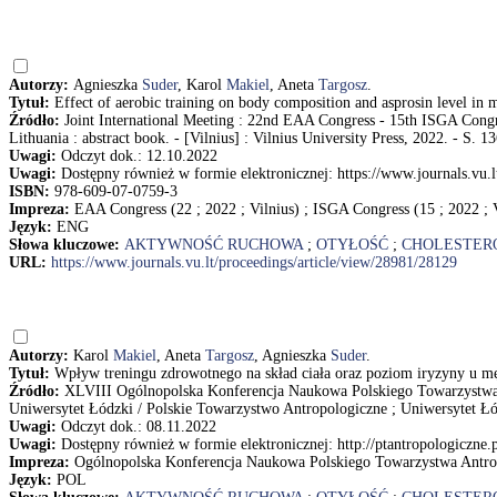
Autorzy:
Agnieszka
Suder
, Karol
Makiel
, Aneta
Targosz
.
Tytuł:
Effect of aerobic training on body composition and asprosin level in
Źródło:
Joint International Meeting : 22nd EAA Congress - 15th ISGA Congre
Lithuania : abstract book. - [Vilnius] : Vilnius University Press, 2022. - S. 1
Uwagi:
Odczyt dok.: 12.10.2022
Uwagi:
Dostępny również w formie elektronicznej: https://www.journals.vu.l
ISBN:
978-609-07-0759-3
Impreza:
EAA Congress (22 ; 2022 ; Vilnius) ; ISGA Congress (15 ; 2022 ; Vi
Język:
ENG
Słowa kluczowe:
AKTYWNOŚĆ RUCHOWA
;
OTYŁOŚĆ
;
CHOLESTER
URL:
https://www.journals.vu.lt/proceedings/article/view/28981/28129
Autorzy:
Karol
Makiel
, Aneta
Targosz
, Agnieszka
Suder
.
Tytuł:
Wpływ treningu zdrowotnego na skład ciała oraz poziom iryzyny u m
Źródło:
XLVIII Ogólnopolska Konferencja Naukowa Polskiego Towarzystwa 
Uniwersytet Łódzki / Polskie Towarzystwo Antropologiczne ; Uniwersytet Łód
Uwagi:
Odczyt dok.: 08.11.2022
Uwagi:
Dostępny również w formie elektronicznej: http://ptantropologiczne
Impreza:
Ogólnopolska Konferencja Naukowa Polskiego Towarzystwa Antrop
Język:
POL