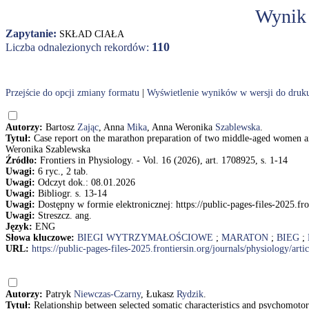
Wynik
Zapytanie:
SKŁAD CIAŁA
110
Liczba odnalezionych rekordów:
Przejście do opcji zmiany formatu
|
Wyświetlenie wyników w wersji do druk
Autorzy:
Bartosz
Zając
, Anna
Mika
, Anna Weronika
Szablewska
.
Tytuł:
Case report on the marathon preparation of two middle-aged women a
Weronika Szablewska
Źródło:
Frontiers in Physiology. - Vol. 16 (2026), art. 1708925, s. 1-14
Uwagi:
6 ryc., 2 tab.
Uwagi:
Odczyt dok.: 08.01.2026
Uwagi:
Bibliogr. s. 13-14
Uwagi:
Dostępny w formie elektronicznej: https://public-pages-files-2025.fr
Uwagi:
Streszcz. ang.
Język:
ENG
Słowa kluczowe:
BIEGI WYTRZYMAŁOŚCIOWE
;
MARATON
;
BIEG
;
URL:
https://public-pages-files-2025.frontiersin.org/journals/physiology/ar
Autorzy:
Patryk
Niewczas-Czarny
, Łukasz
Rydzik
.
Tytuł:
Relationship between selected somatic characteristics and psychomoto