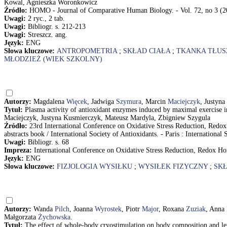
Kowal, Agnieszka Woronkowicz
Źródło:
HOMO - Journal of Comparative Human Biology. - Vol. 72, no 3 (2
Uwagi:
2 ryc., 2 tab.
Uwagi:
Bibliogr. s. 212-213
Uwagi:
Streszcz. ang.
Język:
ENG
Słowa kluczowe:
ANTROPOMETRIA
;
SKŁAD CIAŁA
;
TKANKA TŁU
MŁODZIEŻ (WIEK SZKOLNY)
Autorzy:
Magdalena
Więcek
, Jadwiga
Szymura
, Marcin
Maciejczyk
, Justyna
Tytuł:
Plasma activity of antioxidant enzymes induced by maximal exercise
Maciejczyk, Justyna Kusmierczyk, Mateusz Mardyla, Zbigniew Szygula
Źródło:
23rd International Conference on Oxidative Stress Reduction, Redox
abstracts book / International Society of Antioxidants. - Paris : International
Uwagi:
Bibliogr. s. 68
Impreza:
International Conference on Oxidative Stress Reduction, Redox Hom
Język:
ENG
Słowa kluczowe:
FIZJOLOGIA WYSIŁKU
;
WYSIŁEK FIZYCZNY
;
SKŁ
Autorzy:
Wanda
Pilch
, Joanna
Wyrostek
, Piotr
Major
, Roxana
Zuziak
, Anna
Małgorzata
Żychowska
.
Tytuł:
The effect of whole-body cryostimulation on body composition and 