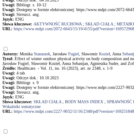
Uwagi:
Odczyt dok.: 04.10.2023
Uwagi:
Bibliogr. s. 10-12
Uwagi:
Dostępny w formie elektronicznej: https://www.mdpi.com/2072-664
Uwagi:
Streszcz. ang.
Język:
ENG
Słowa kluczowe:
AKTYWNOŚĆ RUCHOWA
;
SKŁAD CIAŁA
;
METABO
URL:
https://www.mdpi.com/2072-6643/15/19/4155/pdf?version=16957296
Autorzy:
Monika
Stanaszek
, Jarosław
Fugiel
, Sławomir
Kozieł
, Anna
Sebast
Tytuł:
Effect of winter outdoor physical activity on body composition and 
Jarosław Fugiel, Sławomir Kozieł, Anna Sebastjan, Agnieszka Suder, and Zof
Źródło:
Healthcare. - Vol. 11, iss. 16 (2023), art. nr 2348, s. 1-9
Uwagi:
4 tab.
Uwagi:
Odczyt dok.: 10.10.2023
Uwagi:
Bibliogr. s. 9
Uwagi:
Dostępny w formie elektronicznej: https://www.mdpi.com/2227-903
Uwagi:
Streszcz. ang.
Język:
ENG
Słowa kluczowe:
SKŁAD CIAŁA
;
BODY MASS INDEX
;
SPRAWNOŚĆ
Wskaźniki somatyczne
URL:
https://www.mdpi.com/2227-9032/11/16/2348/pdf?version=16925184