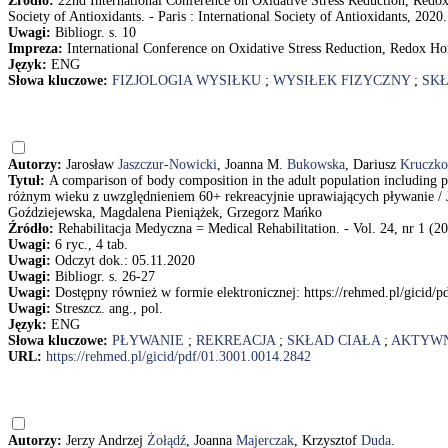
Źródło:
22nd International Conference on Oxidative Stress Reduction, Redox
Society of Antioxidants. - Paris : International Society of Antioxidants, 2020.
Uwagi:
Bibliogr. s. 10
Impreza:
International Conference on Oxidative Stress Reduction, Redox Hom
Język:
ENG
Słowa kluczowe:
FIZJOLOGIA WYSIŁKU
;
WYSIŁEK FIZYCZNY
;
SKŁ
Autorzy:
Jarosław
Jaszczur-Nowicki
, Joanna M.
Bukowska
, Dariusz
Kruczko
Tytuł:
A comparison of body composition in the adult population including 
różnym wieku z uwzględnieniem 60+ rekreacyjnie uprawiających pływanie /
Goździejewska, Magdalena Pieniążek, Grzegorz Mańko
Źródło:
Rehabilitacja Medyczna = Medical Rehabilitation. - Vol. 24, nr 1 (20
Uwagi:
6 ryc., 4 tab.
Uwagi:
Odczyt dok.: 05.11.2020
Uwagi:
Bibliogr. s. 26-27
Uwagi:
Dostępny również w formie elektronicznej: https://rehmed.pl/gicid/
Uwagi:
Streszcz. ang., pol.
Język:
ENG
Słowa kluczowe:
PŁYWANIE
;
REKREACJA
;
SKŁAD CIAŁA
;
AKTYWN
URL:
https://rehmed.pl/gicid/pdf/01.3001.0014.2842
Autorzy:
Jerzy Andrzej
Żołądź
, Joanna
Majerczak
, Krzysztof
Duda
.