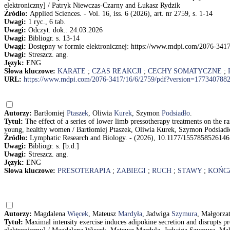
elektroniczny] / Patryk Niewczas-Czarny and Łukasz Rydzik
Źródło:
Applied Sciences. - Vol. 16, iss. 6 (2026), art. nr 2759, s. 1-14
Uwagi:
1 ryc., 6 tab.
Uwagi:
Odczyt. dok.: 24.03.2026
Uwagi:
Bibliogr. s. 13-14
Uwagi:
Dostępny w formie elektronicznej: https://www.mdpi.com/2076-341
Uwagi:
Streszcz. ang.
Język:
ENG
Słowa kluczowe:
KARATE
;
CZAS REAKCJI
;
CECHY SOMATYCZNE
;
URL:
https://www.mdpi.com/2076-3417/16/6/2759/pdf?version=177340788
Autorzy:
Bartłomiej
Ptaszek
, Oliwia
Kurek
, Szymon
Podsiadło
.
Tytuł:
The effect of a series of lower limb pressotherapy treatments on the 
young, healthy women / Bartłomiej Ptaszek, Oliwia Kurek, Szymon Podsiadł
Źródło:
Lymphatic Research and Biology. - (2026), 10.1177/155785852614
Uwagi:
Bibliogr. s. [b.d.]
Uwagi:
Streszcz. ang.
Język:
ENG
Słowa kluczowe:
PRESOTERAPIA
;
ZABIEGI
;
RUCH
;
STAWY
;
KOŃC
Autorzy:
Magdalena
Więcek
, Mateusz
Mardyła
, Jadwiga
Szymura
, Małgorza
Tytuł:
Maximal intensity exercise induces adipokine secretion and disrupts