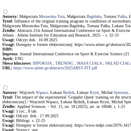
Autorzy:
Małgorzata
Morawska-Tota
, Małgorzata
Bagińska
, Tomasz
Pałka
, 
Tytuł:
Influence of the original training program in conditions of normoba
Malgorzata Morawska-Tota, Małgorzata Bagińska, Tomasz Pałka, Lukasz Tot
Źródło:
Abstracts 21st Annual International Conference on Sport & Exercise
Athens : Athens Institute for Education and Research, 2025. - s. 32-33
Uwagi:
Odczyt dok.: 16.09.2025
Uwagi:
Dostępny w formie elektronicznej: https://www.atiner.gr/abstracts/
ISBN:
Impreza:
Annual International Conference on Sport & Exercise Science (21 
Język:
ENG
Słowa kluczowe:
HIPOKSJA
;
TRENING
;
MASA CIAŁA
;
SKŁAD CIAŁ
URL:
https://www.atiner.gr/abstracts/2025ABST-FIT.pdf
Autorzy:
Wojciech
Wąsacz
, Łukasz
Rydzik
, Łukasz
Kryst
, Michał
Spieszny
,
Tytuł:
The impact of the experimental 'Grappler Quest' training on the structu
elektroniczny] / Wojciech Wąsacz, Łukasz Rydzik, Łukasz Kryst, Michał Spi
Źródło:
Applied Sciences. - Vol. 15, iss. 18 (2025), art. nr 10048, s. 1-25
Uwagi:
1 ryc., 8 tab.
Uwagi:
Odczyt. dok.: 17.09.2025
Uwagi:
Bibliogr. s. 22-25
Uwagi:
Dostępny w formie elektronicznej: https://www.mdpi.com/2076-341
Uwagi:
Streszcz. ang.