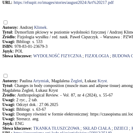
URL:
https://efsupit.ro/images/stories/august2024/Art%20217.pdf
Autorzy:
Andrzej
Klimek
.
Tytuł:
Dymorfizm płciowy w poziomie wydolności fizycznej / Andrzej Klim
Źródło:
Fizjologia wysiłku / red. nauk. Paweł Cięszczyk. - Warszawa : PZW
Uwagi:
Bibliogr. s. 533
ISBN:
978-83-01-23679-3
Język:
POL
Słowa kluczowe:
WYDOLNOŚĆ FIZYCZNA
;
FIZJOLOGIA
;
BUDOWA C
Autorzy:
Paulina
Artymiak
, Magdalena
Żegleń
, Łukasz
Kryst
.
Tytuł:
Changes in body composition (muscle mass and adipose tissue) amon
Magdalena Żegleń, Łukasz Kryst
Źródło:
Anthropological Review. - Vol. 87, nr 4 (2024), s. 55-67
Uwagi:
2 ryc., 2 tab.
Uwagi:
Odczyt dok.: 27.06.2025
Uwagi:
Bibliogr. s. 63-67
Uwagi:
Dostępny również w formie elektronicznej: https://czasopisma.uni.lo
Uwagi:
Streszcz. ang.
Język:
ENG
Słowa kluczowe:
TKANKA TŁUSZCZOWA
;
SKŁAD CIAŁA
;
DZIECI
;