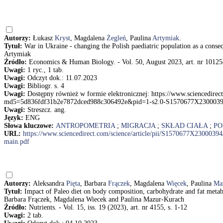
Autorzy:
Łukasz
Kryst
, Magdalena
Żegleń
, Paulina
Artymiak
.
Tytuł:
War in Ukraine - changing the Polish paediatric population as a cons
Artymiak
Źródło:
Economics & Human Biology. - Vol. 50, August 2023, art. nr 101258
Uwagi:
1 ryc., 1 tab.
Uwagi:
Odczyt dok.: 11.07.2023
Uwagi:
Bibliogr. s. 4
Uwagi:
Dostępny również w formie elektronicznej: https://www.sciencedirec
md5=5d836fdf31b2e7872dced988c306492e&pid=1-s2.0-S1570677X2300039
Uwagi:
Streszcz. ang.
Język:
ENG
Słowa kluczowe:
ANTROPOMETRIA
;
MIGRACJA
;
SKŁAD CIAŁA
;
PO
URL:
https://www.sciencedirect.com/science/article/pii/S1570677X2300
main.pdf
Autorzy:
Aleksandra
Pięta
, Barbara
Frączek
, Magdalena
Więcek
, Paulina
Ma
Tytuł:
Impact of Paleo diet on body composition, carbohydrate and fat metab
Barbara Frączek, Magdalena Wiecek and Paulina Mazur-Kurach
Źródło:
Nutrients. - Vol. 15, iss. 19 (2023), art. nr 4155, s. 1-12
Uwagi:
2 tab.