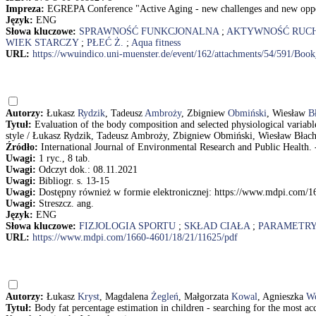
Impreza:
EGREPA Conference "Active Aging - new challenges and new opport
Język:
ENG
Słowa kluczowe:
SPRAWNOŚĆ FUNKCJONALNA
;
AKTYWNOŚĆ RUC
WIEK STARCZY
;
PŁEĆ Ż.
;
Aqua fitness
URL:
https://wwuindico.uni-muenster.de/event/162/attachments/54/591/
Autorzy:
Łukasz
Rydzik
, Tadeusz
Ambroży
, Zbigniew
Obmiński
, Wiesław
B
Tytuł:
Evaluation of the body composition and selected physiological variables
style / Łukasz Rydzik, Tadeusz Ambroży, Zbigniew Obmiński, Wiesław Błac
Źródło:
International Journal of Environmental Research and Public Health. - 
Uwagi:
1 ryc., 8 tab.
Uwagi:
Odczyt dok.: 08.11.2021
Uwagi:
Bibliogr. s. 13-15
Uwagi:
Dostępny również w formie elektronicznej: https://www.mdpi.com/1
Uwagi:
Streszcz. ang.
Język:
ENG
Słowa kluczowe:
FIZJOLOGIA SPORTU
;
SKŁAD CIAŁA
;
PARAMETRY
URL:
https://www.mdpi.com/1660-4601/18/21/11625/pdf
Autorzy:
Łukasz
Kryst
, Magdalena
Żegleń
, Małgorzata
Kowal
, Agnieszka
W
Tytuł:
Body fat percentage estimation in children - searching for the most 