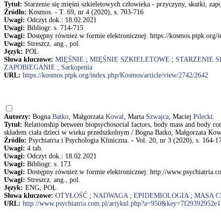
Tytuł:
Starzenie się mięśni szkieletowych człowieka - przyczyny, skutki, za
Źródło:
Kosmos. - T. 69, nr 4 (2020), s. 703-716
Uwagi:
Odczyt dok.: 18.02.2021
Uwagi:
Bibliogr. s. 714-715
Uwagi:
Dostępny również w formie elektronicznej: https://kosmos.ptpk.org/
Uwagi:
Streszcz. ang., pol.
Język:
POL
Słowa kluczowe:
MIĘŚNIE
;
MIĘŚNIE SZKIELETOWE
;
STARZENIE S
ZAPOBIEGANIE
;
Sarkopenia
URL:
https://kosmos.ptpk.org/index.php/Kosmos/article/view/2742/2642
Autorzy:
Bogna
Batko
, Małgorzata
Kowal
, Marta
Szwajca
, Maciej
Pilecki
.
Tytuł:
Relationship between biopsychosocial factors, body mass and body c
składem ciała dzieci w wieku przedszkolnym / Bogna Batko, Małgorzata Kowa
Źródło:
Psychiatria i Psychologia Kliniczna. - Vol. 20, nr 3 (2020), s. 164-1
Uwagi:
4 tab.
Uwagi:
Odczyt dok.: 18.02.2021
Uwagi:
Bibliogr. s. 173
Uwagi:
Dostępny również w formie elektronicznej: http://www.psychiatri
Uwagi:
Streszcz. ang., pol.
Język:
ENG, POL
Słowa kluczowe:
OTYŁOŚĆ
;
NADWAGA
;
EPIDEMIOLOGIA
;
MASA C
URL:
http://www.psychiatria.com.pl/artykul.php?a=950&key=7f29392952e