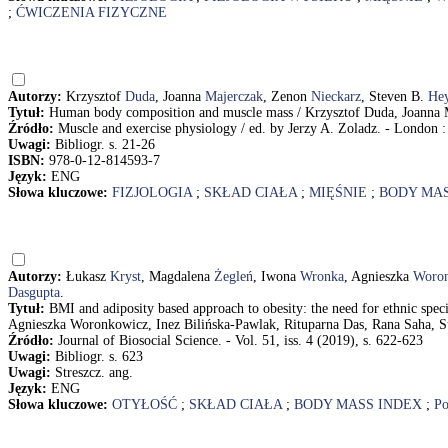
;
ĆWICZENIA FIZYCZNE
Autorzy:
Krzysztof
Duda
, Joanna
Majerczak
, Zenon
Nieckarz
, Steven B.
Hey
Tytuł:
Human body composition and muscle mass / Krzysztof Duda, Joanna M
Źródło:
Muscle and exercise physiology / ed. by Jerzy A. Zoladz. - London : 
Uwagi:
Bibliogr. s. 21-26
ISBN:
978-0-12-814593-7
Język:
ENG
Słowa kluczowe:
FIZJOLOGIA
;
SKŁAD CIAŁA
;
MIĘŚNIE
;
BODY MAS
Autorzy:
Łukasz
Kryst
, Magdalena
Żegleń
, Iwona
Wronka
, Agnieszka
Woro
Dasgupta
.
Tytuł:
BMI and adiposity based approach to obesity: the need for ethnic spec
Agnieszka Woronkowicz, Inez Bilińska-Pawlak, Rituparna Das, Rana Saha, 
Źródło:
Journal of Biosocial Science. - Vol. 51, iss. 4 (2019), s. 622-623
Uwagi:
Bibliogr. s. 623
Uwagi:
Streszcz. ang.
Język:
ENG
Słowa kluczowe:
OTYŁOŚĆ
;
SKŁAD CIAŁA
;
BODY MASS INDEX
;
Po