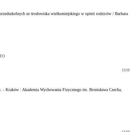
ci przedszkolnych ze środowiska wielkomiejskiego w opinii rodziców / Barbara
TO
13/19
arz. - Kraków : Akademia Wychowania Fizycznego im. Bronisława Czecha,