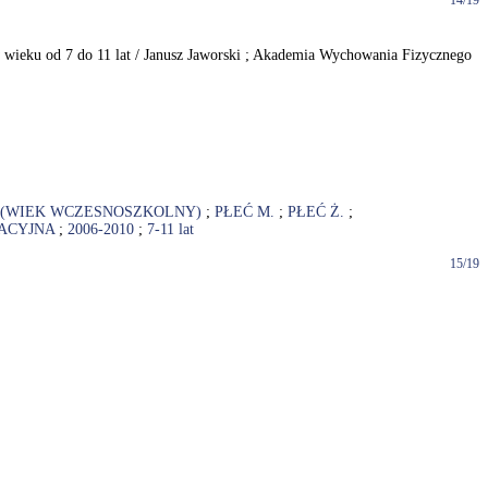
14/19
wieku od 7 do 11 lat / Janusz Jaworski ; Akademia Wychowania Fizycznego
 (WIEK WCZESNOSZKOLNY)
;
PŁEĆ M.
;
PŁEĆ Ż.
;
TACYJNA
;
2006-2010
;
7-11 lat
15/19