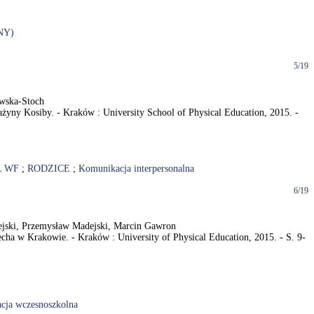
NY)
5/19
owska-Stoch
ażyny Kosiby. - Kraków : University School of Physical Education, 2015. -
L WF
;
RODZICE
;
Komunikacja interpersonalna
6/19
adejski, Przemysław Madejski, Marcin Gawron
ha w Krakowie. - Kraków : University of Physical Education, 2015. - S. 9-
cja wczesnoszkolna