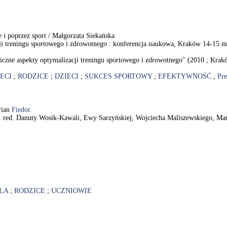
 i poprzez sport / Małgorzata Siekańska
cji treningu sportowego i zdrowotnego : konferencja naukowa, Kraków 14-15 
czne aspekty optymalizacji treningu sportowego i zdrowotnego" (2010 ; Krak
ECI
;
RODZICE
;
DZIECI
;
SUKCES SPORTOWY
;
EFEKTYWNOŚĆ
;
Pre
rian
Fiedor
.
d. red. Danuty Wosik-Kawali, Ewy Sarzyńskiej, Wojciecha Maliszewskiego, Mar
ŁA
;
RODZICE
;
UCZNIOWIE