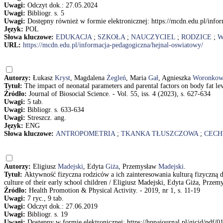
Uwagi:
Odczyt dok.: 27.05.2024
Uwagi:
Bibliogr. s. 5
Uwagi:
Dostępny również w formie elektronicznej: https://mcdn.edu.pl/info
Język:
POL
Słowa kluczowe:
EDUKACJA
;
SZKOŁA
;
NAUCZYCIEL
;
RODZICE
;
W
URL:
https://mcdn.edu.pl/informacja-pedagogiczna/hejnal-oswiatowy/
Autorzy:
Łukasz
Kryst
, Magdalena
Żegleń
, Maria
Gał
, Agnieszka
Woronkow
Tytuł:
The impact of neonatal parameters and parental factors on body fat 
Źródło:
Journal of Biosocial Science. - Vol. 55, iss. 4 (2023), s. 627-634
Uwagi:
5 tab.
Uwagi:
Bibliogr. s. 633-634
Uwagi:
Streszcz. ang.
Język:
ENG
Słowa kluczowe:
ANTROPOMETRIA
;
TKANKA TŁUSZCZOWA
;
CECH
Autorzy:
Eligiusz
Madejski
, Edyta
Giża
, Przemysław
Madejski
.
Tytuł:
Aktywność fizyczna rodziców a ich zainteresowania kulturą fizyczną d
culture of their early school children / Eligiusz Madejski, Edyta Giża, Prze
Źródło:
Health Promotion & Physical Activity. - 2019, nr 1, s. 11-19
Uwagi:
7 ryc., 9 tab.
Uwagi:
Odczyt dok.: 27.06.2019
Uwagi:
Bibliogr. s. 19
Uwagi:
Dostępny w formie elektronicznej: https://hppajournal.pl/gicid/pdf/