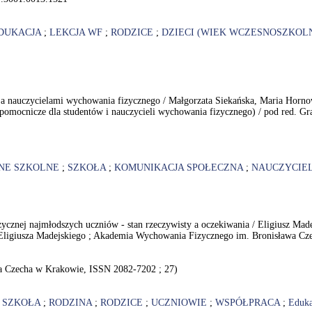
DUKACJA
;
LEKCJA WF
;
RODZICE
;
DZIECI (WIEK WCZESNOSZKOL
 a nauczycielami wychowania fizycznego / Małgorzata Siekańska, Maria Horn
pomocnicze dla studentów i nauczycieli wychowania fizycznego) / pod red. Gr
NE SZKOLNE
;
SZKOŁA
;
KOMUNIKACJA SPOŁECZNA
;
NAUCZYCIE
izycznej najmłodszych uczniów - stan rzeczywisty a oczekiwania / Eligiusz M
 Eligiusza Madejskiego ; Akademia Wychowania Fizycznego im. Bronisława Czec
a Czecha w Krakowie, ISSN 2082-7202 ; 27)
;
SZKOŁA
;
RODZINA
;
RODZICE
;
UCZNIOWIE
;
WSPÓŁPRACA
;
Eduka