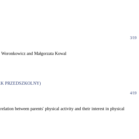
3/19
szka Woronkowicz and Małgorzata Kowal
IEK PRZEDSZKOLNY)
4/19
tion between parents' physical activity and their interest in physical