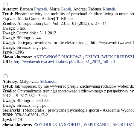
Autorzy:
Barbara
Frączek
, Maria
Gacek
, Andrzej Tadeusz
Klimek
.
Tytuł:
Physical activity and mobility of preschool children living in urban 
Frączek, Maria Gacek, Andrzej T. Klimek
Źródło:
Antropomotoryka. - Vol. 23, nr 61 (2013), s. 37--44
Uwagi:
5 tab.
Uwagi:
Odczyt dok.: 5.11.2013
Uwagi:
Bibliogr. s. 44
Uwagi:
Dostępny również w formie elektronicznej: http://wydawnictwa.awf.
Uwagi:
Streszcz. ang., pol.
Język:
ENG
Słowa kluczowe:
AKTYWNOŚĆ RUCHOWA
;
DZIECI (WIEK PRZEDS
URL:
http://wydawnictwa.awf.krakow.pl/pdf/ant61_2013_full.pdf
Autorzy:
Małgorzata
Siekańska
.
Tytuł:
Jak wspierać, by nie wywierać presji? Zachowania rodziców wobec dz
Źródło:
Optymalizacja treningu sportowego i zdrowotnego z perspektywy ps
2012. - S. 317-332 : 3 tab.
Uwagi:
Bibliogr. s. 330-332
Uwagi:
Streszcz. ang., pol.
Seria/cykl:
(Monografie : praktyczna psychologia sportu - Akademia Wycho
ISBN:
978-83-62891-12-2
Język:
POL
Słowa kluczowe:
PSYCHOLOGIA SPORTU
;
WSPIERANIE
;
SPORT DZI