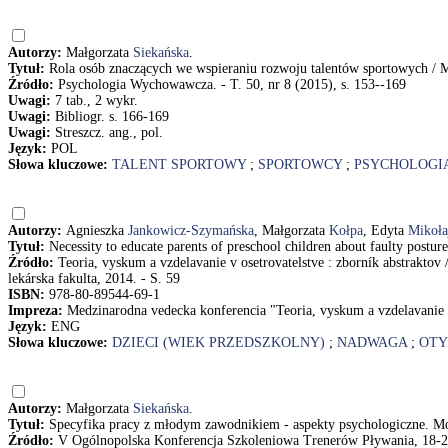
Autorzy:
Małgorzata
Siekańska
.
Tytuł:
Rola osób znaczących we wspieraniu rozwoju talentów sportowych / 
Źródło:
Psychologia Wychowawcza. - T. 50, nr 8 (2015), s. 153--169
Uwagi:
7 tab., 2 wykr.
Uwagi:
Bibliogr. s. 166-169
Uwagi:
Streszcz. ang., pol.
Język:
POL
Słowa kluczowe:
TALENT SPORTOWY
;
SPORTOWCY
;
PSYCHOLOGI
Autorzy:
Agnieszka
Jankowicz-Szymańska
, Małgorzata
Kołpa
, Edyta
Mikoła
Tytuł:
Necessity to educate parents of preschool children about faulty pos
Źródło:
Teoria, vyskum a vzdelavanie v osetrovatelstve : zborník abstraktov
lekárska fakulta, 2014. - S. 59
ISBN:
978-80-89544-69-1
Impreza:
Medzinarodna vedecka konferencia "Teoria, vyskum a vzdelavanie v
Język:
ENG
Słowa kluczowe:
DZIECI (WIEK PRZEDSZKOLNY)
;
NADWAGA
;
OTY
Autorzy:
Małgorzata
Siekańska
.
Tytuł:
Specyfika pracy z młodym zawodnikiem - aspekty psychologiczne. Mo
Źródło:
V Ogólnopolska Konferencja Szkoleniowa Trenerów Pływania, 18-21