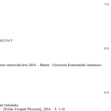
7/19
ORTOWY
8/19
Ustav osetrovatel'stva 2014. - Martin : Univerzita Komenskeho Jesseniova
9/19
ata Siekańska
 [Polski Związek Pływacki], 2014. - S. 1-16