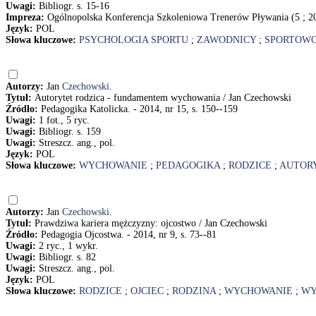
Uwagi:
Bibliogr. s. 15-16
Impreza:
Ogólnopolska Konferencja Szkoleniowa Trenerów Pływania (5 ; 2
Język:
POL
Słowa kluczowe:
PSYCHOLOGIA SPORTU
;
ZAWODNICY
;
SPORTOW
Autorzy:
Jan
Czechowski
.
Tytuł:
Autorytet rodzica - fundamentem wychowania / Jan Czechowski
Źródło:
Pedagogika Katolicka. - 2014, nr 15, s. 150--159
Uwagi:
1 fot., 5 ryc.
Uwagi:
Bibliogr. s. 159
Uwagi:
Streszcz. ang., pol.
Język:
POL
Słowa kluczowe:
WYCHOWANIE
;
PEDAGOGIKA
;
RODZICE
;
AUTOR
Autorzy:
Jan
Czechowski
.
Tytuł:
Prawdziwa kariera mężczyzny: ojcostwo / Jan Czechowski
Źródło:
Pedagogia Ojcostwa. - 2014, nr 9, s. 73--81
Uwagi:
2 ryc., 1 wykr.
Uwagi:
Bibliogr. s. 82
Uwagi:
Streszcz. ang., pol.
Język:
POL
Słowa kluczowe:
RODZICE
;
OJCIEC
;
RODZINA
;
WYCHOWANIE
;
WY