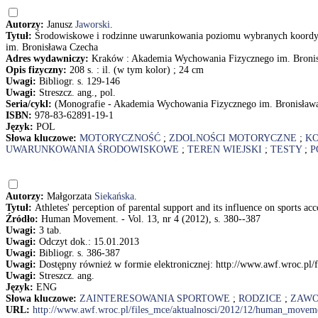
Autorzy:
Janusz
Jaworski
.
Tytuł:
Środowiskowe i rodzinne uwarunkowania poziomu wybranych koordynac
im. Bronisława Czecha
Adres wydawniczy:
Kraków : Akademia Wychowania Fizycznego im. Bronis
Opis fizyczny:
208 s. : il. (w tym kolor) ; 24 cm
Uwagi:
Bibliogr. s. 129-146
Uwagi:
Streszcz. ang., pol.
Seria/cykl:
(Monografie - Akademia Wychowania Fizycznego im. Bronisław
ISBN:
978-83-62891-19-1
Język:
POL
Słowa kluczowe:
MOTORYCZNOŚĆ
;
ZDOLNOŚCI MOTORYCZNE
;
K
UWARUNKOWANIA ŚRODOWISKOWE
;
TEREN WIEJSKI
;
TESTY
;
P
Autorzy:
Małgorzata
Siekańska
.
Tytuł:
Athletes' perception of parental support and its influence on sports a
Źródło:
Human Movement. - Vol. 13, nr 4 (2012), s. 380--387
Uwagi:
3 tab.
Uwagi:
Odczyt dok.: 15.01.2013
Uwagi:
Bibliogr. s. 386-387
Uwagi:
Dostępny również w formie elektronicznej: http://www.awf.wroc.p
Uwagi:
Streszcz. ang.
Język:
ENG
Słowa kluczowe:
ZAINTERESOWANIA SPORTOWE
;
RODZICE
;
ZAWO
URL:
http://www.awf.wroc.pl/files_mce/aktualnosci/2012/12/human_movem