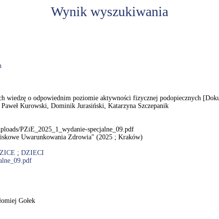
Wynik wyszukiwania
u
h wiedzę o odpowiednim poziomie aktywności fizycznej podopiecznych [Dokume
es / Paweł Kurowski, Dominik Jurasiński, Katarzyna Szczepanik
t/uploads/PZiE_2025_1_wydanie-specjalne_09.pdf
wiskowe Uwarunkowania Zdrowia" (2025 ; Kraków)
ZICE
;
DZIECI
alne_09.pdf
tłomiej Gołek