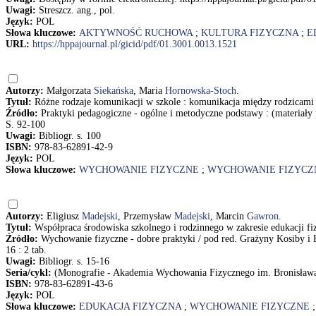
Uwagi:
Streszcz. ang., pol.
Język:
POL
Słowa kluczowe:
AKTYWNOŚĆ RUCHOWA
;
KULTURA FIZYCZNA
;
E
URL:
https://hppajournal.pl/gicid/pdf/01.3001.0013.1521
Autorzy:
Małgorzata
Siekańska
, Maria
Hornowska-Stoch
.
Tytuł:
Różne rodzaje komunikacji w szkole : komunikacja między rodzicami
Źródło:
Praktyki pedagogiczne - ogólne i metodyczne podstawy : (materiały 
S. 92-100
Uwagi:
Bibliogr. s. 100
ISBN:
978-83-62891-42-9
Język:
POL
Słowa kluczowe:
WYCHOWANIE FIZYCZNE
;
WYCHOWANIE FIZYCZ
Autorzy:
Eligiusz
Madejski
, Przemysław
Madejski
, Marcin
Gawron
.
Tytuł:
Współpraca środowiska szkolnego i rodzinnego w zakresie edukacji f
Źródło:
Wychowanie fizyczne - dobre praktyki / pod red. Grażyny Kosiby i
16 : 2 tab.
Uwagi:
Bibliogr. s. 15-16
Seria/cykl:
(Monografie - Akademia Wychowania Fizycznego im. Bronisław
ISBN:
978-83-62891-43-6
Język:
POL
Słowa kluczowe:
EDUKACJA FIZYCZNA
;
WYCHOWANIE FIZYCZNE