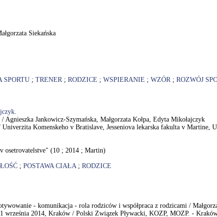
Małgorzata Siekańska
A SPORTU
;
TRENER
;
RODZICE
;
WSPIERANIE
;
WZÓR
;
ROZWÓJ SP
jczyk
.
ture / Agnieszka Jankowicz-Szymańska, Małgorzata Kołpa, Edyta Mikołajczyk
 / Univerzita Komenskeho v Bratislave, Jesseniova lekarska fakulta v Martine, 
 osetrovatelstve" (10 ; 2014 ; Martin)
ŁOŚĆ
;
POSTAWA CIAŁA
;
RODZICE
tywowanie - komunikacja - rola rodziców i współpraca z rodzicami / Małgorz
 września 2014, Kraków / Polski Związek Pływacki, KOZP, MOZP. - Kraków :