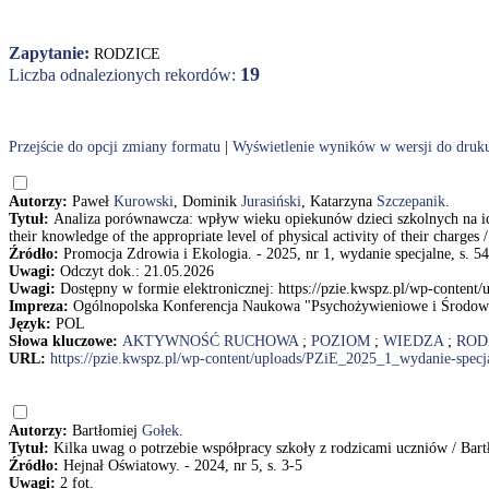
Zapytanie:
RODZICE
19
Liczba odnalezionych rekordów:
Przejście do opcji zmiany formatu
|
Wyświetlenie wyników w wersji do druk
Autorzy:
Paweł
Kurowski
, Dominik
Jurasiński
, Katarzyna
Szczepanik
.
Tytuł:
Analiza porównawcza: wpływ wieku opiekunów dzieci szkolnych na ic
their knowledge of the appropriate level of physical activity of their charg
Źródło:
Promocja Zdrowia i Ekologia. - 2025, nr 1, wydanie specjalne, s. 54
Uwagi:
Odczyt dok.: 21.05.2026
Uwagi:
Dostępny w formie elektronicznej: https://pzie.kwspz.pl/wp-conten
Impreza:
Ogólnopolska Konferencja Naukowa "Psychożywieniowe i Środo
Język:
POL
Słowa kluczowe:
AKTYWNOŚĆ RUCHOWA
;
POZIOM
;
WIEDZA
;
ROD
URL:
https://pzie.kwspz.pl/wp-content/uploads/PZiE_2025_1_wydanie-specj
Autorzy:
Bartłomiej
Gołek
.
Tytuł:
Kilka uwag o potrzebie współpracy szkoły z rodzicami uczniów / Bar
Źródło:
Hejnał Oświatowy. - 2024, nr 5, s. 3-5
Uwagi:
2 fot.