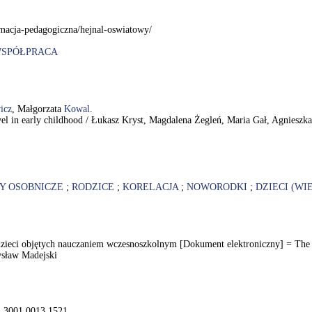
rmacja-pedagogiczna/hejnal-oswiatowy/
SPÓŁPRACA
icz
, Małgorzata
Kowal
.
level in early childhood / Łukasz Kryst, Magdalena Żegleń, Maria Gał, Agnie
Y OSOBNICZE
;
RODZICE
;
KORELACJA
;
NOWORODKI
;
DZIECI (W
zieci objętych nauczaniem wczesnoszkolnym [Dokument elektroniczny] = The rela
mysław Madejski
01.3001.0013.1521