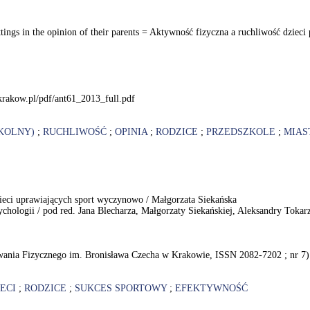
settings in the opinion of their parents = Aktywność fizyczna a ruchliwość dzie
krakow.pl/pdf/ant61_2013_full.pdf
ZKOLNY)
;
RUCHLIWOŚĆ
;
OPINIA
;
RODZICE
;
PRZEDSZKOLE
;
MIAS
ieci uprawiających sport wyczynowo / Małgorzata Siekańska
ychologii / pod red. Jana Blecharza, Małgorzaty Siekańskiej, Aleksandry Tok
wania Fizycznego im. Bronisława Czecha w Krakowie, ISSN 2082-7202 ; nr 7)
ECI
;
RODZICE
;
SUKCES SPORTOWY
;
EFEKTYWNOŚĆ