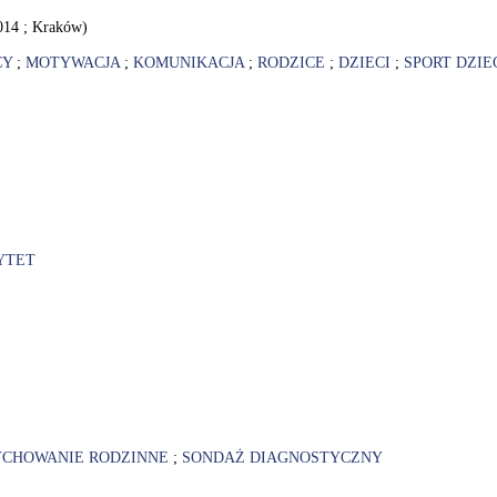
014 ; Kraków)
CY
;
MOTYWACJA
;
KOMUNIKACJA
;
RODZICE
;
DZIECI
;
SPORT DZIE
YTET
CHOWANIE RODZINNE
;
SONDAŻ DIAGNOSTYCZNY