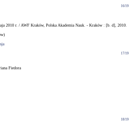
16/19
maja 2010 r. / AWF Kraków, Polska Akademia Nauk. - Kraków : [b. d], 2010.
ów)
sja
17/19
iana Fiedora
18/19