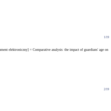
1/19
nt elektroniczny] = Comparative analysis: the impact of guardians' age on
2/19