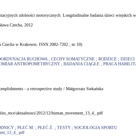
yjnych zdolności motorycznych. Longitudinalne badania dzieci wiejskich w 
ława Czecha, 2012
a Czecha w Krakowie, ISSN 2082-7202 ; nr 10)
OORDYNACJA RUCHOWA
;
CECHY SOMATYCZNE
;
RODZICE
;
DZIECI
OMIAR ANTROPOMETRYCZNY
;
BADANIA CIĄGŁE
;
PRACA HABILI
ccomplishments - a retrospective study / Małgorzata Siekańska
l/files_mce/aktualnosci/2012/12/human_movement_13_4_.pdf
DNICY
;
PŁEĆ M.
;
PŁEĆ Ż.
;
TESTY
;
SOCJOLOGIA SPORTU
ent_13_4_.pdf