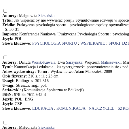
Autorzy:
Małgorzata
Siekańska
.
Tytuł:
Jak wspierać by nie wywierać presji? Stymulowanie rozwoju w sporcie
Źródło:
Praktyczna psychologia sportu : psychologiczne aspekty optymaliza
- S. 30-31
Impreza:
Konferencja Naukowa "Praktyczna Psychologia Sportu : psychologi
Język:
POL
Słowa kluczowe:
PSYCHOLOGIA SPORTU
;
WSPIERANIE
;
SPORT DZI
Autorzy:
Danuta
Wosik-Kawala
, Ewa
Sarzyńska
, Wojciech
Maliszewski
, Ma
Tytuł:
Komunikacja i edukacja : ku synergiczności porozumiewania się / po
Adres wydawniczy:
Toruń : Wydawnictwo Adam Marszałek, 2009
Opis fizyczny:
316 s. : il. ; 23 cm
Uwagi:
Bibliogr. s. 301-316
Uwagi:
Streszcz. ang., pol.
Seria/cykl:
(Komunikacja Społeczna w Edukacji)
ISBN:
978-83-7611-643-3
Język:
POL, ENG
Język:
CZE
Słowa kluczowe:
EDUKACJA
;
KOMUNIKACJA
;
NAUCZYCIEL
;
SZKO
Autorzy:
Małgorzata
Siekańska
.